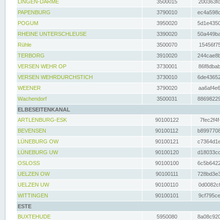
LINGEN-DARME
3500015
200363fc
PAPENBURG
3790010
ec4a598d
POGUM
3950020
5d1e4350
RHEINE UNTERSCHLEUSE
3390020
50a449ba
Rühle
3500070
15456f75
TERBORG
3910020
244cae8b
VERSEN WEHR OP
3730001
86f8dbab
VERSEN WEHRDURCHSTICH
3730010
6de43652
WEENER
3790020
aa6af4e6
Wachendorf
3500031
88698229
ELBESEITENKANAL
ARTLENBURG-ESK
90100122
7fec2f4f
BEVENSEN
90100112
b8997708
LÜNEBURG OW
90100121
c7364d1e
LÜNEBURG UW
90100120
d18033cd
OSLOSS
90100100
6c5b6422
UELZEN OW
90100111
728bd3e3
UELZEN UW
90100110
0d0082cf
WITTINGEN
90100101
9cf795ce
ESTE
BUXTEHUDE
5950080
8a08c920