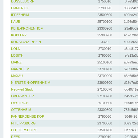
DÜSSELDORF
2750010
8f7e5f92
EMMERICH
2790020
9598e4cb
IFFEZHEIM
23500600
b02be240
KAUB
25700100
1d26e504
KEHL-KRONENHOF
23300900
23af9b02
KOBLENZ
25900700
4c7d796a
KONSTANZ-RHEIN
3329
e020e651
KÖLN
2730010
a6ee8177
LOBITH
2790050
efe13a3d
MAINZ
25100100
a37a9aa3
MANNHEIM
23700700
57090802
MAXAU
23700200
b6c6d5c8
NIERSTEIN-OPPENHEIM
23900600
d28e7ed1
Neuwied Stadt
27100370
dc407f1e
OBERWINTER
27100700
b45359df
OESTRICH
25100300
665be0fe
OTTENHEIM
23300800
787e5d63
PANNERDENSE KOP
2790060
3046493f
PHILIPPSBURG
23700500
88e972e1
PLITTERSDORF
23500700
6b774802
REES
2790010
2f025389