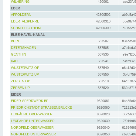
WILHERING
420061
aec23fd6
EDER
AFFOLDERN
42800502
ab9d5a42
EDERTALSPERRE
42800310
c6e9f744
SCHMITTLOTHEIM
42800309
d2155fa6
ELBE-HAVEL-KANAL
BURG
587507
831ad501
DETERSHAGEN
587505
a7b1eda9
GENTHIN
587535
e9e7f20c
KADE
587541
e4f29379
WUSTERWITZ OP
587540
c6a12d34
WUSTERWITZ UP
587550
3bfcf759
ZERBEN OP
587510
64c37072
ZERBEN UP
587520
532d8718
EIDER
EIDER-SPERRWERK BP
9520081
8ac85e6c
FRIEDRICHSTADT STRASSENBRÜCKE
9520060
721313e7
LEXFÄHRE OBERWASSER
9520020
86c5688f
LEXFÄHRE UNTERWASSER
9520030
7f01fbd8
NORDFELD OBERWASSER
9520040
61394669
NORDFELD UNTERWASSER
9520050
cb93548e