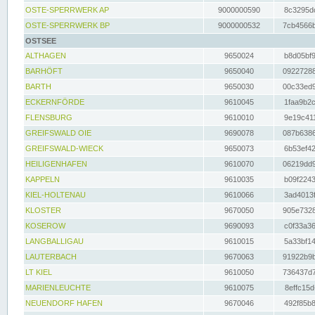
OSTE-SPERRWERK AP
9000000590
8c3295dc
OSTE-SPERRWERK BP
9000000532
7cb4566b
OSTSEE
ALTHAGEN
9650024
b8d05bf9
BARHÖFT
9650040
09227288
BARTH
9650030
00c33ed9
ECKERNFÖRDE
9610045
1faa9b2c
FLENSBURG
9610010
9e19c411
GREIFSWALD OIE
9690078
087b6386
GREIFSWALD-WIECK
9650073
6b53ef42
HEILIGENHAFEN
9610070
06219dd9
KAPPELN
9610035
b09f2243
KIEL-HOLTENAU
9610066
3ad4013f
KLOSTER
9670050
905e7328
KOSEROW
9690093
c0f33a36
LANGBALLIGAU
9610015
5a33bf14
LAUTERBACH
9670063
91922b9b
LT KIEL
9610050
736437d7
MARIENLEUCHTE
9610075
8effc15d
NEUENDORF HAFEN
9670046
492f85b8