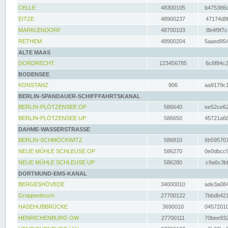
CELLE
48300105
b475386c
EITZE
48900237
47174d8f
MARKLENDORF
48700103
8b4f9f7c
RETHEM
48900204
5aaed954
ALTE MAAS
DORDRECHT
123456785
6c6f84c2
BODENSEE
KONSTANZ
906
aa9179c1
BERLIN-SPANDAUER-SCHIFFFAHRTSKANAL
BERLIN-PLÖTZENSEE OP
586640
ee52ce62
BERLIN-PLÖTZENSEE UP
586650
45721a68
DAHME-WASSERSTRASSE
BERLIN-SCHMÖCKWITZ
586810
6b595707
NEUE MÜHLE SCHLEUSE OP
586270
0e0dbcc9
NEUE MÜHLE SCHLEUSE UP
586280
c9a6c3bf
DORTMUND-EMS-KANAL
BERGESHÖVEDE
34000010
ade3a084
Groppenbruch
27700122
7bbdb421
HASEHUBBRÜCKE
3690010
04572010
HENRICHENBURG OW
27700111
70bee932