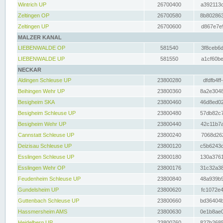
Wintrich UP
26700400
a392113c
Zeltingen OP
26700580
8b802863
Zeltingen UP
26700600
d867e7e9
MALZER KANAL
LIEBENWALDE OP
581540
3f8ceb6d
LIEBENWALDE UP
581550
a1cf60be
NECKAR
Aldingen Schleuse UP
23800280
dfdfb4ff
Beihingen Wehr UP
23800360
8a2e3048
Besigheim SKA
23800460
46d8ed02
Besigheim Schleuse UP
23800480
57db82c7
Besigheim Wehr UP
23800440
42c11b7a
Cannstatt Schleuse UP
23800240
7068d262
Deizisau Schleuse UP
23800120
c5b6243d
Esslingen Schleuse UP
23800180
130a3761
Esslingen Wehr OP
23800176
31c32a38
Feudenheim Schleuse UP
23800840
48a939b9
Gundelsheim UP
23800620
fc1072e4
Guttenbach Schleuse UP
23800660
bd36404b
Hassmersheim AMS
23800630
0e1b8ae0
Heidelberg UP
23800760
827b2685