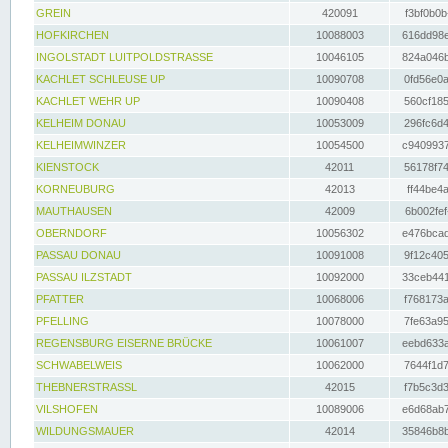
GREIN
420091
f3bf0b0b
HOFKIRCHEN
10088003
616dd98e
INGOLSTADT LUITPOLDSTRASSE
10046105
824a046b
KACHLET SCHLEUSE UP
10090708
0fd56e0a
KACHLET WEHR UP
10090408
560cf185
KELHEIM DONAU
10053009
296fc6d4
KELHEIMWINZER
10054500
c9409937
KIENSTOCK
42011
56178f74
KORNEUBURG
42013
ff44be4a
MAUTHAUSEN
42009
6b002fef
OBERNDORF
10056302
e476bcad
PASSAU DONAU
10091008
9f12c405
PASSAU ILZSTADT
10092000
33ceb441
PFATTER
10068006
f768173a
PFELLING
10078000
7fe63a95
REGENSBURG EISERNE BRÜCKE
10061007
eebd633a
SCHWABELWEIS
10062000
7644f1d7
THEBNERSTRASSL
42015
f7b5c3d3
VILSHOFEN
10089006
e6d68ab7
WILDUNGSMAUER
42014
35846b8b