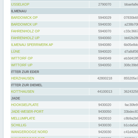
IJSSELKOP
2790070
bbaefa8e
ILMENAU
BARDOWICK OP
5940029
07830b68
BARDOWICK UP
5940030
a238b70f
FAHRENHOLZ OP
5940070
c33c3667
FAHRENHOLZ UP
5940060
bb62b28f
ILMENAU SPERRWERK AP
5940080
6b05e8dc
LÜNE
5940020
d7a8df36
WITTORF OP
5940049
eb3d4195
WITTORF UP
5940050
308c39b6
ITTER ZUR EDER
HERZHAUSEN
42800218
855205e7
ITTER ZUR DIEMEL
KOTTHAUSEN
44100013
36243256
JADE
HOOKSIELPLATE
9430020
fac30fe9
JADE-WESER-PORT
9430050
33bdec83
MELLUMPLATE
9420010
c8b9a2b6
SCHILLIG
9430030
b1cda5a0
WANGEROOGE NORD
9420030
c41d42b1