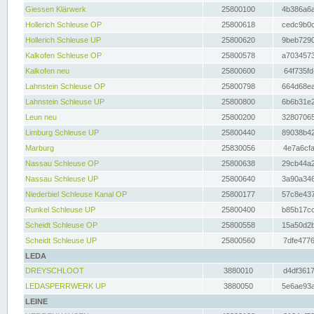
Giessen Klärwerk
25800100
4b386a6a
Hollerich Schleuse OP
25800618
cedc9b0c
Hollerich Schleuse UP
25800620
9beb7290
Kalkofen Schleuse OP
25800578
a7034573
Kalkofen neu
25800600
64f735fd
Lahnstein Schleuse OP
25800798
664d68ea
Lahnstein Schleuse UP
25800800
6b6b31e2
Leun neu
25800200
32807065
Limburg Schleuse UP
25800440
89038b42
Marburg
25830056
4e7a6cfa
Nassau Schleuse OP
25800638
29cb44a2
Nassau Schleuse UP
25800640
3a90a346
Niederbiel Schleuse Kanal OP
25800177
57c8e437
Runkel Schleuse UP
25800400
b85b17cc
Scheidt Schleuse OP
25800558
15a50d2b
Scheidt Schleuse UP
25800560
7dfe4776
LEDA
DREYSCHLOOT
3880010
d4df3617
LEDASPERRWERK UP
3880050
5e6ae93a
LEINE