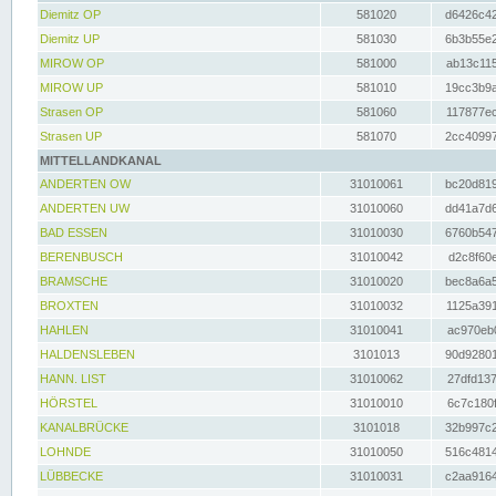
Diemitz OP
581020
d6426c42
Diemitz UP
581030
6b3b55e2
MIROW OP
581000
ab13c115
MIROW UP
581010
19cc3b9a
Strasen OP
581060
117877ec
Strasen UP
581070
2cc40997
MITTELLANDKANAL
ANDERTEN OW
31010061
bc20d819
ANDERTEN UW
31010060
dd41a7d6
BAD ESSEN
31010030
6760b547
BERENBUSCH
31010042
d2c8f60e
BRAMSCHE
31010020
bec8a6a5
BROXTEN
31010032
1125a391
HAHLEN
31010041
ac970eb0
HALDENSLEBEN
3101013
90d92801
HANN. LIST
31010062
27dfd137
HÖRSTEL
31010010
6c7c180f
KANALBRÜCKE
3101018
32b997c2
LOHNDE
31010050
516c4814
LÜBBECKE
31010031
c2aa9164