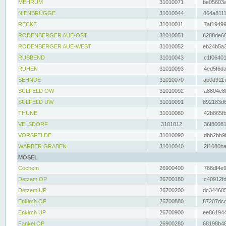
MEHRUM
31010071
be05603a
NIENBRÜGGE
31010044
864a8111
RECKE
31010011
7af19499
RODENBERGER AUE-OST
31010051
6288de60
RODENBERGER AUE-WEST
31010052
eb24b5a3
RUSBEND
31010043
c1f06401
RÜHEN
31010093
4ed5f6da
SEHNDE
31010070
ab0d9117
SÜLFELD OW
31010092
a8604e8f
SÜLFELD UW
31010091
892183d6
THUNE
31010080
42b865fb
VELSDORF
3101012
36f80081
VORSFELDE
31010090
dbb2bb9f
WARBER GRABEN
31010040
2f1080ba
MOSEL
Cochem
26900400
768df4e9
Detzem OP
26700180
c40912fd
Detzem UP
26700200
dc344605
Enkirch OP
26700880
87207dcd
Enkirch UP
26700900
ee861944
Fankel OP
26900280
68198b48