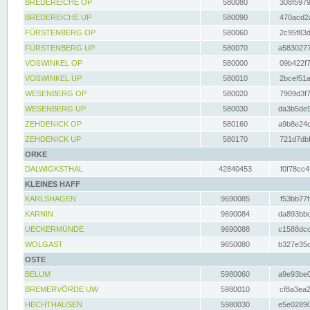
BREDEREICHE OP
580080
308f5979
BREDEREICHE UP
580090
470acd2a
FÜRSTENBERG OP
580060
2c95f83d
FÜRSTENBERG UP
580070
a5830277
VOßWINKEL OP
580000
09b422f7
VOßWINKEL UP
580010
2bcef51a
WESENBERG OP
580020
7909d3f7
WESENBERG UP
580030
da3b5de9
ZEHDENICK OP
580160
a9b8e24c
ZEHDENICK UP
580170
721d7dbf
ORKE
DALWIGKSTHAL
42840453
f0f78cc4
KLEINES HAFF
KARLSHAGEN
9690085
f53bb77f
KARNIN
9690084
da893bbd
UECKERMÜNDE
9690088
c1588dcc
WOLGAST
9650080
b327e35c
OSTE
BELUM
5980060
a9e93be0
BREMERVÖRDE UW
5980010
cf8a3ea2
HECHTHAUSEN
5980030
e5e02890