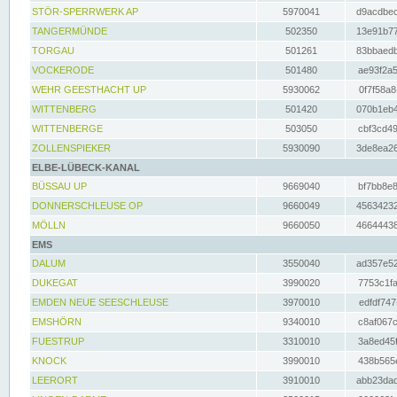
STÖR-SPERRWERK AP
5970041
d9acdbec
TANGERMÜNDE
502350
13e91b77
TORGAU
501261
83bbaedb
VOCKERODE
501480
ae93f2a5
WEHR GEESTHACHT UP
5930062
0f7f58a8
WITTENBERG
501420
070b1eb4
WITTENBERGE
503050
cbf3cd49
ZOLLENSPIEKER
5930090
3de8ea26
ELBE-LÜBECK-KANAL
BÜSSAU UP
9669040
bf7bb8e8
DONNERSCHLEUSE OP
9660049
45634232
MÖLLN
9660050
46644438
EMS
DALUM
3550040
ad357e52
DUKEGAT
3990020
7753c1fa
EMDEN NEUE SEESCHLEUSE
3970010
edfdf747
EMSHÖRN
9340010
c8af067c
FUESTRUP
3310010
3a8ed45f
KNOCK
3990010
438b565e
LEERORT
3910010
abb23dad