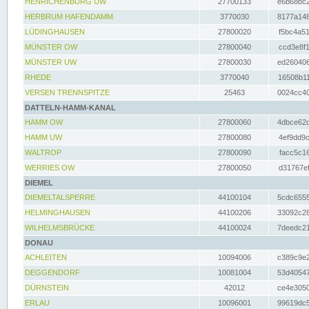
HENRICHENBURG UW
27700133
e6b68bc2
HERBRUM HAFENDAMM
3770030
8177a148
LÜDINGHAUSEN
27800020
f5bc4a51
MÜNSTER OW
27800040
ccd3e8f1
MÜNSTER UW
27800030
ed260406
RHEDE
3770040
16508b11
VERSEN TRENNSPITZE
25463
0024cc40
DATTELN-HAMM-KANAL
HAMM OW
27800060
4dbce62d
HAMM UW
27800080
4ef9dd9c
WALTROP
27800090
facc5c16
WERRIES OW
27800050
d31767ef
DIEMEL
DIEMELTALSPERRE
44100104
5cdc6555
HELMINGHAUSEN
44100206
33092c28
WILHELMSBRÜCKE
44100024
7deedc21
DONAU
ACHLEITEN
10094006
c389c9e2
DEGGENDORF
10081004
53d40547
DÜRNSTEIN
42012
ce4e3050
ERLAU
10096001
99619dc5