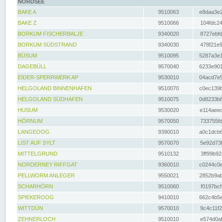
NORDSEE
BAKE A
9510063
e8daa3e2
BAKE Z
9510066
104fdc24
BORKUM FISCHERBALJE
9340020
8727ebfd
BORKUM SÜDSTRAND
9340030
478f21e9
BÜSUM
9510095
5287a3e1
DAGEBÜLL
9570040
6233e901
EIDER-SPERRWERK AP
9530010
04acd7e5
HELGOLAND BINNENHAFEN
9510070
c0ec139b
HELGOLAND SÜDHAFEN
9510075
0d8233b8
HUSUM
9530020
e114aeec
HÖRNUM
9570050
733755fd
LANGEOOG
9390010
a0c1dcb6
LIST AUF SYLT
9570070
5e92d73f
MITTELGRUND
9510132
3ff99b92
NORDERNEY RIFFGAT
9360010
c0244c0e
PELLWORM ANLEGER
9550021
2852b9ab
SCHARHÖRN
9510060
f0197bcf
SPIEKEROOG
9410010
662c4b5e
WITTDÜN
9570010
9c4c11f2
ZEHNERLOCH
9510010
e574d0af