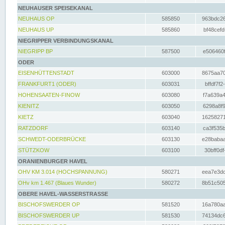
NEUHAUSER SPEISEKANAL
NEUHAUS OP
585850
963bdc26
NEUHAUS UP
585860
bf48cefd
NIEGRIPPER VERBINDUNGSKANAL
NIEGRIPP BP
587500
e506460f
ODER
EISENHÜTTENSTADT
603000
8675aa70
FRANKFURT1 (ODER)
603031
bffdf7f2
HOHENSAATEN-FINOW
603080
f7a639a4
KIENITZ
603050
6298a8f9
KIETZ
603040
16258271
RATZDORF
603140
ca3f535b
SCHWEDT-ODERBRÜCKE
603130
e28babaa
STÜTZKOW
603100
30bff0df
ORANIENBURGER HAVEL
OHV KM 3.014 (HOCHSPANNUNG)
580271
eea7e3dc
OHv km 1.467 (Blaues Wunder)
580272
8b51c505
OBERE HAVEL-WASSERSTRASSE
BISCHOFSWERDER OP
581520
16a780aa
BISCHOFSWERDER UP
581530
74134dc6