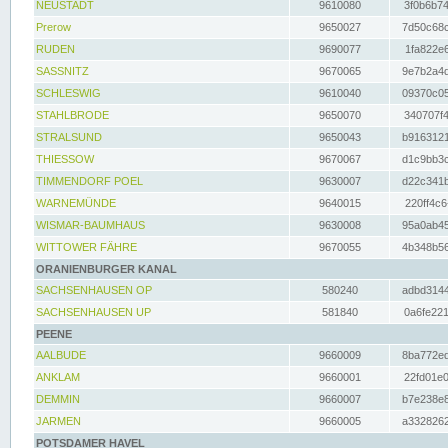
NEUSTADT
9610080
3f0b6b74
Prerow
9650027
7d50c68c
RUDEN
9690077
1fa822e6
SASSNITZ
9670065
9e7b2a4d
SCHLESWIG
9610040
09370c05
STAHLBRODE
9650070
340707f4
STRALSUND
9650043
b9163121
THIESSOW
9670067
d1c9bb3c
TIMMENDORF POEL
9630007
d22c341b
WARNEMÜNDE
9640015
220ff4c6
WISMAR-BAUMHAUS
9630008
95a0ab45
WITTOWER FÄHRE
9670055
4b348b56
ORANIENBURGER KANAL
SACHSENHAUSEN OP
580240
adbd3144
SACHSENHAUSEN UP
581840
0a6fe221
PEENE
AALBUDE
9660009
8ba772ed
ANKLAM
9660001
22fd01e0
DEMMIN
9660007
b7e238e8
JARMEN
9660005
a3328262
POTSDAMER HAVEL