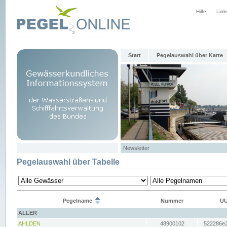
Hilfe
Link
Start
Pegelauswahl über Karte
Newsletter
Pegelauswahl über Tabelle
Pegelname
Nummer
UU
ALLER
AHLDEN
48900102
522286e2