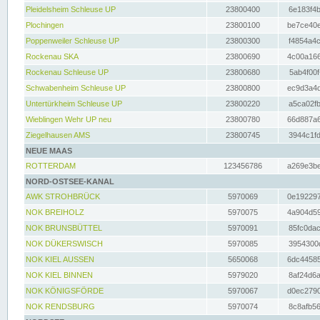
Pleidelsheim Schleuse UP
23800400
6e183f4b
Plochingen
23800100
be7ce40e
Poppenweiler Schleuse UP
23800300
f4854a4c
Rockenau SKA
23800690
4c00a166
Rockenau Schleuse UP
23800680
5ab4f00f
Schwabenheim Schleuse UP
23800800
ec9d3a4d
Untertürkheim Schleuse UP
23800220
a5ca02fb
Wieblingen Wehr UP neu
23800780
66d887a6
Ziegelhausen AMS
23800745
3944c1fd
NEUE MAAS
ROTTERDAM
123456786
a269e3be
NORD-OSTSEE-KANAL
AWK STROHBRÜCK
5970069
0e192297
NOK BREIHOLZ
5970075
4a904d59
NOK BRUNSBÜTTEL
5970091
85fc0dac
NOK DÜKERSWISCH
5970085
3954300d
NOK KIEL AUSSEN
5650068
6dc44585
NOK KIEL BINNEN
5979020
8af24d6a
NOK KÖNIGSFÖRDE
5970067
d0ec2790
NOK RENDSBURG
5970074
8c8afb56