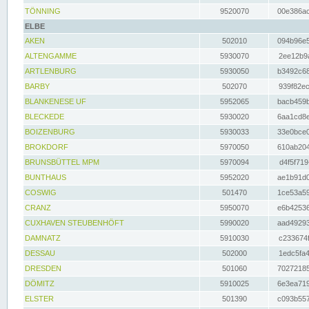
TÖNNING
9520070
00e386ac
ELBE
AKEN
502010
094b96e5
ALTENGAMME
5930070
2ee12b9a
ARTLENBURG
5930050
b3492c68
BARBY
502070
939f82ec
BLANKENESE UF
5952065
bacb459b
BLECKEDE
5930020
6aa1cd8e
BOIZENBURG
5930033
33e0bce0
BROKDORF
5970050
610ab204
BRUNSBÜTTEL MPM
5970094
d4f5f719
BUNTHAUS
5952020
ae1b91d0
COSWIG
501470
1ce53a59
CRANZ
5950070
e6b42536
CUXHAVEN STEUBENHÖFT
5990020
aad49293
DAMNATZ
5910030
c233674f
DESSAU
502000
1edc5fa4
DRESDEN
501060
70272185
DÖMITZ
5910025
6e3ea719
ELSTER
501390
c093b557