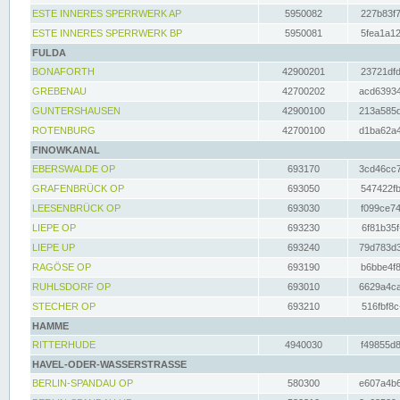
ESTE INNERES SPERRWERK AP
5950082
227b83f7
ESTE INNERES SPERRWERK BP
5950081
5fea1a12
FULDA
BONAFORTH
42900201
23721dfd
GREBENAU
42700202
acd63934
GUNTERSHAUSEN
42900100
213a585d
ROTENBURG
42700100
d1ba62a4
FINOWKANAL
EBERSWALDE OP
693170
3cd46cc7
GRAFENBRÜCK OP
693050
547422fb
LEESENBRÜCK OP
693030
f099ce74
LIEPE OP
693230
6f81b35f
LIEPE UP
693240
79d783d3
RAGÖSE OP
693190
b6bbe4f8
RUHLSDORF OP
693010
6629a4ca
STECHER OP
693210
516fbf8c
HAMME
RITTERHUDE
4940030
f49855d8
HAVEL-ODER-WASSERSTRASSE
BERLIN-SPANDAU OP
580300
e607a4b6