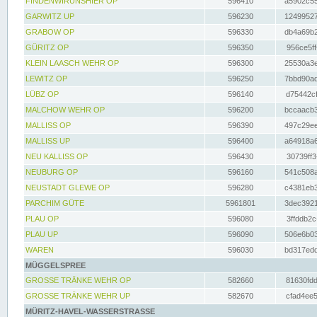
FINDENWIRUNSHIER OP
596410
a5902c55
GARWITZ UP
596230
12499527
GRABOW OP
596330
db4a69b2
GÜRITZ OP
596350
956ce5ff
KLEIN LAASCH WEHR OP
596300
25530a3e
LEWITZ OP
596250
7bbd90ad
LÜBZ OP
596140
d75442cf
MALCHOW WEHR OP
596200
bccaacb3
MALLISS OP
596390
497c29ee
MALLISS UP
596400
a64918a6
NEU KALLISS OP
596430
30739ff3
NEUBURG OP
596160
541c508a
NEUSTADT GLEWE OP
596280
c4381eb3
PARCHIM GÜTE
5961801
3dec3921
PLAU OP
596080
3ffddb2c
PLAU UP
596090
506e6b03
WAREN
596030
bd317edd
MÜGGELSPREE
GROSSE TRÄNKE WEHR OP
582660
81630fdd
GROSSE TRÄNKE WEHR UP
582670
cfad4ee5
MÜRITZ-HAVEL-WASSERSTRASSE