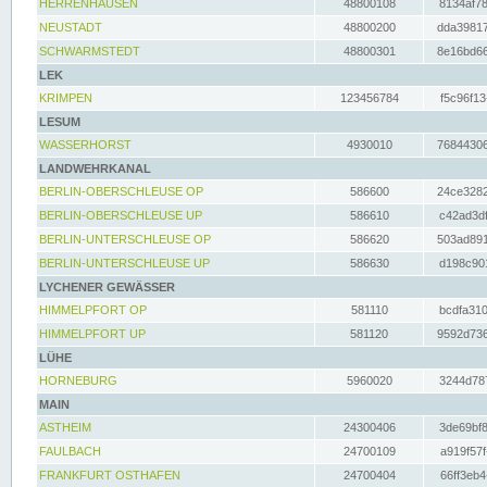
HERRENHAUSEN
48800108
8134af78
NEUSTADT
48800200
dda39817
SCHWARMSTEDT
48800301
8e16bd66
LEK
KRIMPEN
123456784
f5c96f13
LESUM
WASSERHORST
4930010
76844306
LANDWEHRKANAL
BERLIN-OBERSCHLEUSE OP
586600
24ce3282
BERLIN-OBERSCHLEUSE UP
586610
c42ad3df
BERLIN-UNTERSCHLEUSE OP
586620
503ad891
BERLIN-UNTERSCHLEUSE UP
586630
d198c901
LYCHENER GEWÄSSER
HIMMELPFORT OP
581110
bcdfa310
HIMMELPFORT UP
581120
9592d736
LÜHE
HORNEBURG
5960020
3244d787
MAIN
ASTHEIM
24300406
3de69bf8
FAULBACH
24700109
a919f57f
FRANKFURT OSTHAFEN
24700404
66ff3eb4