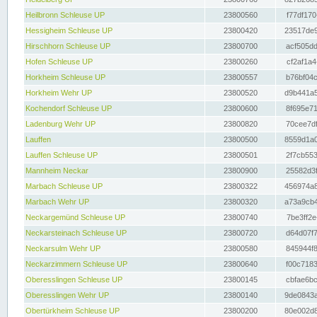
Heilbronn Schleuse UP
23800560
f77df170
Hessigheim Schleuse UP
23800420
23517de9
Hirschhorn Schleuse UP
23800700
acf505dd
Hofen Schleuse UP
23800260
cf2af1a4
Horkheim Schleuse UP
23800557
b76bf04c
Horkheim Wehr UP
23800520
d9b441a5
Kochendorf Schleuse UP
23800600
8f695e71
Ladenburg Wehr UP
23800820
70cee7df
Lauffen
23800500
8559d1a0
Lauffen Schleuse UP
23800501
2f7cb553
Mannheim Neckar
23800900
25582d3f
Marbach Schleuse UP
23800322
456974a8
Marbach Wehr UP
23800320
a73a9cb4
Neckargemünd Schleuse UP
23800740
7be3ff2e
Neckarsteinach Schleuse UP
23800720
d64d07f7
Neckarsulm Wehr UP
23800580
845944f8
Neckarzimmern Schleuse UP
23800640
f00c7183
Oberesslingen Schleuse UP
23800145
cbfae6bc
Oberesslingen Wehr UP
23800140
9de0843a
Obertürkheim Schleuse UP
23800200
80e002d8