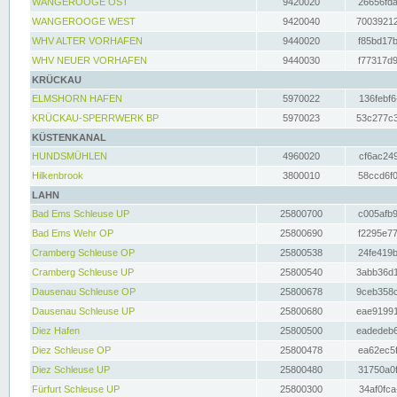
WANGEROOGE OST
9420020
26656fda
WANGEROOGE WEST
9420040
70039212
WHV ALTER VORHAFEN
9440020
f85bd17b
WHV NEUER VORHAFEN
9440030
f77317d9
KRÜCKAU
ELMSHORN HAFEN
5970022
136febf6
KRÜCKAU-SPERRWERK BP
5970023
53c277c3
KÜSTENKANAL
HUNDSMÜHLEN
4960020
cf6ac249
Hilkenbrook
3800010
58ccd6f0
LAHN
Bad Ems Schleuse UP
25800700
c005afb9
Bad Ems Wehr OP
25800690
f2295e77
Cramberg Schleuse OP
25800538
24fe419b
Cramberg Schleuse UP
25800540
3abb36d1
Dausenau Schleuse OP
25800678
9ceb358c
Dausenau Schleuse UP
25800680
eae91991
Diez Hafen
25800500
eadedeb6
Diez Schleuse OP
25800478
ea62ec5f
Diez Schleuse UP
25800480
31750a0f
Fürfurt Schleuse UP
25800300
34af0fca