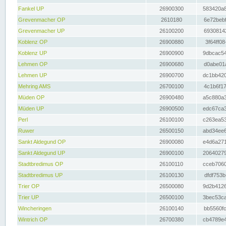
Fankel UP
26900300
583420a8
Grevenmacher OP
2610180
6e72bebf
Grevenmacher UP
26100200
69308142
Koblenz OP
26900880
3f64ff08
Koblenz UP
26900900
9dbcac54
Lehmen OP
26900680
d0abe01a
Lehmen UP
26900700
dc1bb420
Mehring AMS
26700100
4c1b6f17
Müden OP
26900480
a5c880a3
Müden UP
26900500
edc67ca3
Perl
26100100
c263ea53
Ruwer
26500150
abd34ee6
Sankt Aldegund OP
26900080
e4d6a271
Sankt Aldegund UP
26900100
20640279
Stadtbredimus OP
26100110
cceb7060
Stadtbredimus UP
26100130
dfdf753b
Trier OP
26500080
9d2b4126
Trier UP
26500100
3bec53ca
Wincheringen
26100140
bb5560fc
Wintrich OP
26700380
cb4789e4