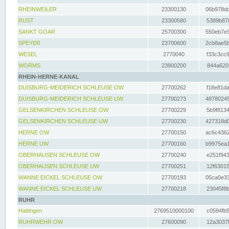
RHEINWEILER
23300130
06b978dd
RUST
23300580
5389b878
SANKT GOAR
25700300
550eb7e9
SPEYER
23700600
2cb8ae5b
WESEL
2770040
f33c3cc9
WORMS
23900200
844a620f
RHEIN-HERNE-KANAL
DUISBURG-MEIDERICH SCHLEUSE OW
27700262
f18e81da
DUISBURG-MEIDERICH SCHLEUSE UW
27700273
48780245
GELSENKIRCHEN SCHLEUSE OW
27700229
5b9f8134
GELSENKIRCHEN SCHLEUSE UW
27700230
427318d0
HERNE OW
27700150
ac6c4362
HERNE UW
27700160
b9975ea1
OBERHAUSEN SCHLEUSE OW
27700240
e251f943
OBERHAUSEN SCHLEUSE UW
27700251
12f63015
WANNE EICKEL SCHLEUSE OW
27700193
05ca0e33
WANNE EICKEL SCHLEUSE UW
27700218
23045f8b
RUHR
Hattingen
2769510000100
c0594fb5
RUHRWEHR OW
27600090
12a3037f