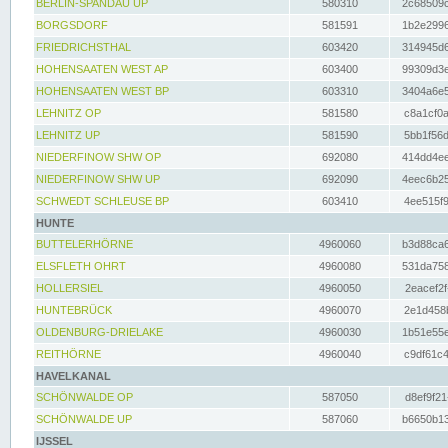
BERLIN-SPANDAU UP
580310
2c68509c
BORGSDORF
581591
1b2e2996
FRIEDRICHSTHAL
603420
314945d6
HOHENSAATEN WEST AP
603400
99309d3e
HOHENSAATEN WEST BP
603310
3404a6e5
LEHNITZ OP
581580
c8a1cf0a
LEHNITZ UP
581590
5bb1f56d
NIEDERFINOW SHW OP
692080
414dd4ee
NIEDERFINOW SHW UP
692090
4eec6b25
SCHWEDT SCHLEUSE BP
603410
4ee515f9
HUNTE
BUTTELERHÖRNE
4960060
b3d88ca6
ELSFLETH OHRT
4960080
531da758
HOLLERSIEL
4960050
2eacef2f
HUNTEBRÜCK
4960070
2e1d458b
OLDENBURG-DRIELAKE
4960030
1b51e55e
REITHÖRNE
4960040
c9df61c4
HAVELKANAL
SCHÖNWALDE OP
587050
d8ef9f21
SCHÖNWALDE UP
587060
b6650b13
IJSSEL