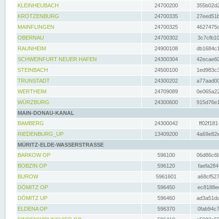
KLEINHEUBACH
24700200
355b02d2
KROTZENBURG
24700335
27eed51b
MAINFLINGEN
24700325
4627475d
OBERNAU
24700302
3c7cfb10
RAUNHEIM
24900108
db1684c1
SCHWEINFURT NEUER HAFEN
24300304
42ecae60
STEINBACH
24500100
1ed983c3
TRUNSTADT
24300202
a77aad00
WERTHEIM
24709089
0e065a22
WÜRZBURG
24300600
915d76e1
MAIN-DONAU-KANAL
BAMBERG
24300042
ff02f181
RIEDENBURG_UP
13409200
4a69e82e
MÜRITZ-ELDE-WASSERSTRASSE
BARKOW OP
596100
06d86c6b
BOBZIN OP
596120
faefa284
BUROW
5961601
a68cf527
DÖMITZ OP
596450
ec8188ee
DÖMITZ UP
596460
ad3a51da
ELDENA OP
596370
0fab94c7