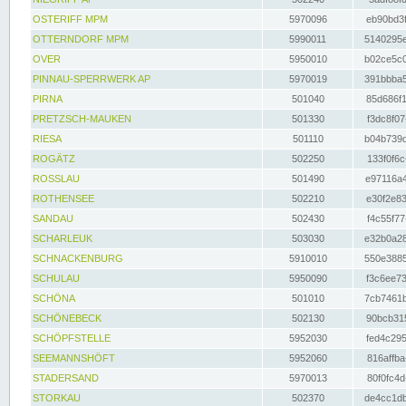
OSTERIFF MPM
5970096
eb90bd3f
OTTERNDORF MPM
5990011
5140295e
OVER
5950010
b02ce5c0
PINNAU-SPERRWERK AP
5970019
391bbba5
PIRNA
501040
85d686f1
PRETZSCH-MAUKEN
501330
f3dc8f07
RIESA
501110
b04b739d
ROGÄTZ
502250
133f0f6c
ROSSLAU
501490
e97116a4
ROTHENSEE
502210
e30f2e83
SANDAU
502430
f4c55f77
SCHARLEUK
503030
e32b0a28
SCHNACKENBURG
5910010
550e3885
SCHULAU
5950090
f3c6ee73
SCHÖNA
501010
7cb7461b
SCHÖNEBECK
502130
90bcb315
SCHÖPFSTELLE
5952030
fed4c295
SEEMANNSHÖFT
5952060
816affba
STADERSAND
5970013
80f0fc4d
STORKAU
502370
de4cc1db