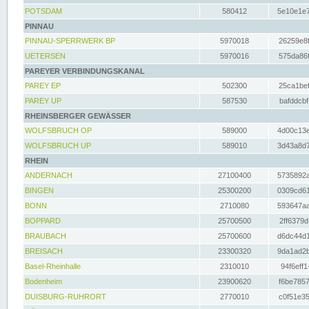
POTSDAM
580412
5e10e1e7
PINNAU
PINNAU-SPERRWERK BP
5970018
26259e8f
UETERSEN
5970016
575da86f
PAREYER VERBINDUNGSKANAL
PAREY EP
502300
25ca1bef
PAREY UP
587530
bafddcbf
RHEINSBERGER GEWÄSSER
WOLFSBRUCH OP
589000
4d00c13e
WOLFSBRUCH UP
589010
3d43a8d7
RHEIN
ANDERNACH
27100400
5735892a
BINGEN
25300200
0309cd61
BONN
2710080
593647aa
BOPPARD
25700500
2ff6379d
BRAUBACH
25700600
d6dc44d1
BREISACH
23300320
9da1ad2b
Basel-Rheinhalle
2310010
94f6eff1
Bodenheim
23900620
f6be7857
DUISBURG-RUHRORT
2770010
c0f51e35