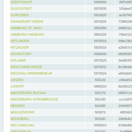
GEESTHACHT
5930060
44f7e955
GLÜCKSTADT
5970035
1f1bbed7
GORLEBEN
5910020
ac507f42
GRAUERORT REEDE
5970026
7398029b
HAMBURG ST. PAULI
5952050
d488c5cc
HAMBURG-HARBURG
5952025
706e5110
HETLINGEN
5970010
599c23b1
HITZACKER
5920010
a26e57c9
HOHNSTORF
5930040
d9289367
KOLLMAR
5970025
3ed90357
KRAUTSAND REEDE
5970031
8c20b4dc
KRÜCKAU-SPERRWERK AP
5970024
a653eb04
LENZEN
503120
c80a4f21
LÜHORT
5960010
8d18d129
MAGDEBURG-BUCKAU
502170
b8567c1e
MAGDEBURG-STROMBRÜCKE
502180
ccccb57f
MEISSEN
501080
24440872
MÜGGENDORF
503070
48f2661f
MÜHLBERG
501160
16b9b4e7
NEU DARCHAU
5930010
67d6e882
NIEGRIPP AP
502240
3adf88fd