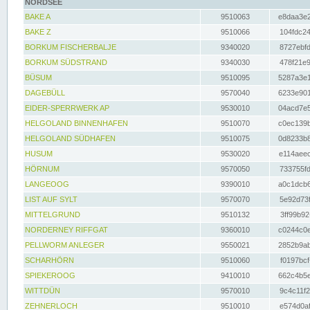
NORDSEE
BAKE A
9510063
e8daa3e2
BAKE Z
9510066
104fdc24
BORKUM FISCHERBALJE
9340020
8727ebfd
BORKUM SÜDSTRAND
9340030
478f21e9
BÜSUM
9510095
5287a3e1
DAGEBÜLL
9570040
6233e901
EIDER-SPERRWERK AP
9530010
04acd7e5
HELGOLAND BINNENHAFEN
9510070
c0ec139b
HELGOLAND SÜDHAFEN
9510075
0d8233b8
HUSUM
9530020
e114aeec
HÖRNUM
9570050
733755fd
LANGEOOG
9390010
a0c1dcb6
LIST AUF SYLT
9570070
5e92d73f
MITTELGRUND
9510132
3ff99b92
NORDERNEY RIFFGAT
9360010
c0244c0e
PELLWORM ANLEGER
9550021
2852b9ab
SCHARHÖRN
9510060
f0197bcf
SPIEKEROOG
9410010
662c4b5e
WITTDÜN
9570010
9c4c11f2
ZEHNERLOCH
9510010
e574d0af