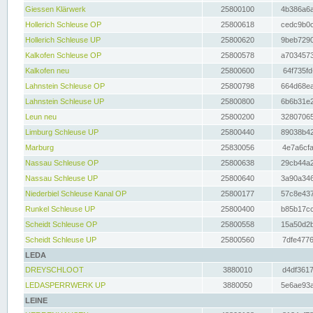
Giessen Klärwerk
25800100
4b386a6a
Hollerich Schleuse OP
25800618
cedc9b0c
Hollerich Schleuse UP
25800620
9beb7290
Kalkofen Schleuse OP
25800578
a7034573
Kalkofen neu
25800600
64f735fd
Lahnstein Schleuse OP
25800798
664d68ea
Lahnstein Schleuse UP
25800800
6b6b31e2
Leun neu
25800200
32807065
Limburg Schleuse UP
25800440
89038b42
Marburg
25830056
4e7a6cfa
Nassau Schleuse OP
25800638
29cb44a2
Nassau Schleuse UP
25800640
3a90a346
Niederbiel Schleuse Kanal OP
25800177
57c8e437
Runkel Schleuse UP
25800400
b85b17cc
Scheidt Schleuse OP
25800558
15a50d2b
Scheidt Schleuse UP
25800560
7dfe4776
LEDA
DREYSCHLOOT
3880010
d4df3617
LEDASPERRWERK UP
3880050
5e6ae93a
LEINE