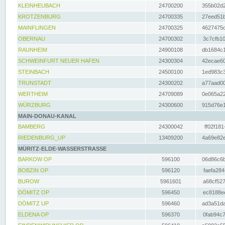
KLEINHEUBACH
24700200
355b02d2
KROTZENBURG
24700335
27eed51b
MAINFLINGEN
24700325
4627475d
OBERNAU
24700302
3c7cfb10
RAUNHEIM
24900108
db1684c1
SCHWEINFURT NEUER HAFEN
24300304
42ecae60
STEINBACH
24500100
1ed983c3
TRUNSTADT
24300202
a77aad00
WERTHEIM
24709089
0e065a22
WÜRZBURG
24300600
915d76e1
MAIN-DONAU-KANAL
BAMBERG
24300042
ff02f181
RIEDENBURG_UP
13409200
4a69e82e
MÜRITZ-ELDE-WASSERSTRASSE
BARKOW OP
596100
06d86c6b
BOBZIN OP
596120
faefa284
BUROW
5961601
a68cf527
DÖMITZ OP
596450
ec8188ee
DÖMITZ UP
596460
ad3a51da
ELDENA OP
596370
0fab94c7