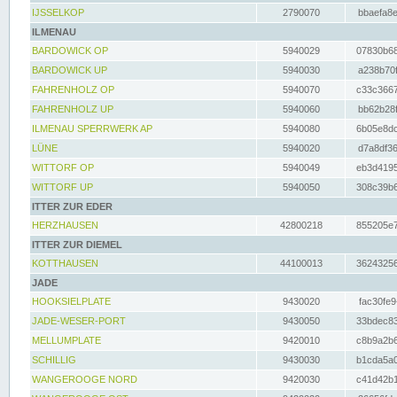
IJSSELKOP
2790070
bbaefa8e
ILMENAU
BARDOWICK OP
5940029
07830b68
BARDOWICK UP
5940030
a238b70f
FAHRENHOLZ OP
5940070
c33c3667
FAHRENHOLZ UP
5940060
bb62b28f
ILMENAU SPERRWERK AP
5940080
6b05e8dc
LÜNE
5940020
d7a8df36
WITTORF OP
5940049
eb3d4195
WITTORF UP
5940050
308c39b6
ITTER ZUR EDER
HERZHAUSEN
42800218
855205e7
ITTER ZUR DIEMEL
KOTTHAUSEN
44100013
36243256
JADE
HOOKSIELPLATE
9430020
fac30fe9
JADE-WESER-PORT
9430050
33bdec83
MELLUMPLATE
9420010
c8b9a2b6
SCHILLIG
9430030
b1cda5a0
WANGEROOGE NORD
9420030
c41d42b1