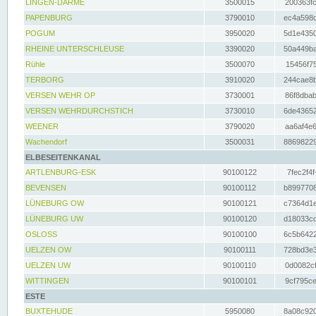
LINGEN-DARME
3500015
200363fc
PAPENBURG
3790010
ec4a598d
POGUM
3950020
5d1e4350
RHEINE UNTERSCHLEUSE
3390020
50a449ba
Rühle
3500070
15456f75
TERBORG
3910020
244cae8b
VERSEN WEHR OP
3730001
86f8dbab
VERSEN WEHRDURCHSTICH
3730010
6de43652
WEENER
3790020
aa6af4e6
Wachendorf
3500031
88698229
ELBESEITENKANAL
ARTLENBURG-ESK
90100122
7fec2f4f
BEVENSEN
90100112
b8997708
LÜNEBURG OW
90100121
c7364d1e
LÜNEBURG UW
90100120
d18033cd
OSLOSS
90100100
6c5b6422
UELZEN OW
90100111
728bd3e3
UELZEN UW
90100110
0d0082cf
WITTINGEN
90100101
9cf795ce
ESTE
BUXTEHUDE
5950080
8a08c920