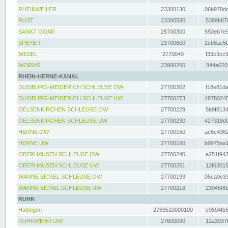
RHEINWEILER
23300130
06b978dd
RUST
23300580
5389b878
SANKT GOAR
25700300
550eb7e9
SPEYER
23700600
2cb8ae5b
WESEL
2770040
f33c3cc9
WORMS
23900200
844a620f
RHEIN-HERNE-KANAL
DUISBURG-MEIDERICH SCHLEUSE OW
27700262
f18e81da
DUISBURG-MEIDERICH SCHLEUSE UW
27700273
48780245
GELSENKIRCHEN SCHLEUSE OW
27700229
5b9f8134
GELSENKIRCHEN SCHLEUSE UW
27700230
427318d0
HERNE OW
27700150
ac6c4362
HERNE UW
27700160
b9975ea1
OBERHAUSEN SCHLEUSE OW
27700240
e251f943
OBERHAUSEN SCHLEUSE UW
27700251
12f63015
WANNE EICKEL SCHLEUSE OW
27700193
05ca0e33
WANNE EICKEL SCHLEUSE UW
27700218
23045f8b
RUHR
Hattingen
2769510000100
c0594fb5
RUHRWEHR OW
27600090
12a3037f