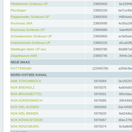
Pleidelsheim Schleuse UP
23800400
6e183f4b
Plochingen
23800100
be7ce40e
Poppenweiler Schleuse UP
23800300
f4854a4c
Rockenau SKA
23800690
4c00a166
Rockenau Schleuse UP
23800680
5ab4f00f
Schwabenheim Schleuse UP
23800800
ec9d3a4d
Untertürkheim Schleuse UP
23800220
a5ca02fb
Wieblingen Wehr UP neu
23800780
66d887a6
Ziegelhausen AMS
23800745
3944c1fd
NEUE MAAS
ROTTERDAM
123456786
a269e3be
NORD-OSTSEE-KANAL
AWK STROHBRÜCK
5970069
0e192297
NOK BREIHOLZ
5970075
4a904d59
NOK BRUNSBÜTTEL
5970091
85fc0dac
NOK DÜKERSWISCH
5970085
3954300d
NOK KIEL AUSSEN
5650068
6dc44585
NOK KIEL BINNEN
5979020
8af24d6a
NOK KÖNIGSFÖRDE
5970067
d0ec2790
NOK RENDSBURG
5970074
8c8afb56