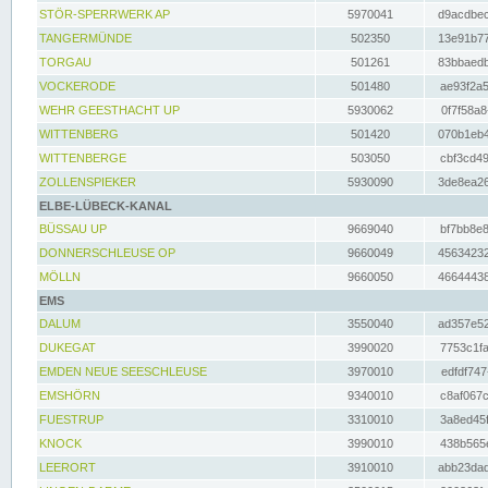
STÖR-SPERRWERK AP
5970041
d9acdbec
TANGERMÜNDE
502350
13e91b77
TORGAU
501261
83bbaedb
VOCKERODE
501480
ae93f2a5
WEHR GEESTHACHT UP
5930062
0f7f58a8
WITTENBERG
501420
070b1eb4
WITTENBERGE
503050
cbf3cd49
ZOLLENSPIEKER
5930090
3de8ea26
ELBE-LÜBECK-KANAL
BÜSSAU UP
9669040
bf7bb8e8
DONNERSCHLEUSE OP
9660049
45634232
MÖLLN
9660050
46644438
EMS
DALUM
3550040
ad357e52
DUKEGAT
3990020
7753c1fa
EMDEN NEUE SEESCHLEUSE
3970010
edfdf747
EMSHÖRN
9340010
c8af067c
FUESTRUP
3310010
3a8ed45f
KNOCK
3990010
438b565e
LEERORT
3910010
abb23dad