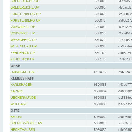
BREDEREICHE OP
580080
308f5979
BREDEREICHE UP
580090
470acd2a
FÜRSTENBERG OP
580060
2c95f83d
FÜRSTENBERG UP
580070
a5830277
VOßWINKEL OP
580000
09b422f7
VOßWINKEL UP
580010
2bcef51a
WESENBERG OP
580020
7909d3f7
WESENBERG UP
580030
da3b5de9
ZEHDENICK OP
580160
a9b8e24c
ZEHDENICK UP
580170
721d7dbf
ORKE
DALWIGKSTHAL
42840453
f0f78cc4
KLEINES HAFF
KARLSHAGEN
9690085
f53bb77f
KARNIN
9690084
da893bbd
UECKERMÜNDE
9690088
c1588dcc
WOLGAST
9650080
b327e35c
OSTE
BELUM
5980060
a9e93be0
BREMERVÖRDE UW
5980010
cf8a3ea2
HECHTHAUSEN
5980030
e5e02890