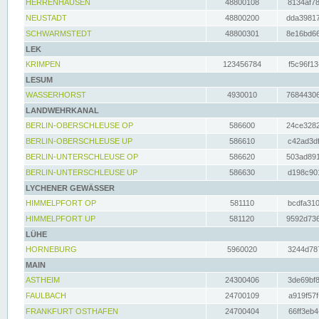
HERRENHAUSEN
48800108
8134af78
NEUSTADT
48800200
dda39817
SCHWARMSTEDT
48800301
8e16bd66
LEK
KRIMPEN
123456784
f5c96f13
LESUM
WASSERHORST
4930010
76844306
LANDWEHRKANAL
BERLIN-OBERSCHLEUSE OP
586600
24ce3282
BERLIN-OBERSCHLEUSE UP
586610
c42ad3df
BERLIN-UNTERSCHLEUSE OP
586620
503ad891
BERLIN-UNTERSCHLEUSE UP
586630
d198c901
LYCHENER GEWÄSSER
HIMMELPFORT OP
581110
bcdfa310
HIMMELPFORT UP
581120
9592d736
LÜHE
HORNEBURG
5960020
3244d787
MAIN
ASTHEIM
24300406
3de69bf8
FAULBACH
24700109
a919f57f
FRANKFURT OSTHAFEN
24700404
66ff3eb4