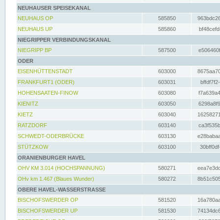
NEUHAUSER SPEISEKANAL
NEUHAUS OP
585850
963bdc26
NEUHAUS UP
585860
bf48cefd
NIEGRIPPER VERBINDUNGSKANAL
NIEGRIPP BP
587500
e506460f
ODER
EISENHÜTTENSTADT
603000
8675aa70
FRANKFURT1 (ODER)
603031
bffdf7f2
HOHENSAATEN-FINOW
603080
f7a639a4
KIENITZ
603050
6298a8f9
KIETZ
603040
16258271
RATZDORF
603140
ca3f535b
SCHWEDT-ODERBRÜCKE
603130
e28babaa
STÜTZKOW
603100
30bff0df
ORANIENBURGER HAVEL
OHV KM 3.014 (HOCHSPANNUNG)
580271
eea7e3dc
OHv km 1.467 (Blaues Wunder)
580272
8b51c505
OBERE HAVEL-WASSERSTRASSE
BISCHOFSWERDER OP
581520
16a780aa
BISCHOFSWERDER UP
581530
74134dc6