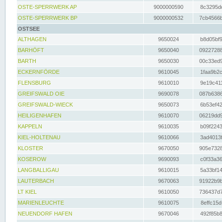
OSTE-SPERRWERK AP
9000000590
8c3295dc
OSTE-SPERRWERK BP
9000000532
7cb4566b
OSTSEE
ALTHAGEN
9650024
b8d05bf9
BARHÖFT
9650040
09227288
BARTH
9650030
00c33ed9
ECKERNFÖRDE
9610045
1faa9b2c
FLENSBURG
9610010
9e19c411
GREIFSWALD OIE
9690078
087b6386
GREIFSWALD-WIECK
9650073
6b53ef42
HEILIGENHAFEN
9610070
06219dd9
KAPPELN
9610035
b09f2243
KIEL-HOLTENAU
9610066
3ad4013f
KLOSTER
9670050
905e7328
KOSEROW
9690093
c0f33a36
LANGBALLIGAU
9610015
5a33bf14
LAUTERBACH
9670063
91922b9b
LT KIEL
9610050
736437d7
MARIENLEUCHTE
9610075
8effc15d
NEUENDORF HAFEN
9670046
492f85b8