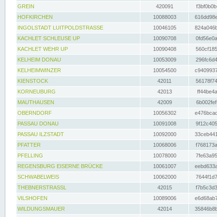
GREIN
420091
f3bf0b0b
HOFKIRCHEN
10088003
616dd98e
INGOLSTADT LUITPOLDSTRASSE
10046105
824a046b
KACHLET SCHLEUSE UP
10090708
0fd56e0a
KACHLET WEHR UP
10090408
560cf185
KELHEIM DONAU
10053009
296fc6d4
KELHEIMWINZER
10054500
c9409937
KIENSTOCK
42011
56178f74
KORNEUBURG
42013
ff44be4a
MAUTHAUSEN
42009
6b002fef
OBERNDORF
10056302
e476bcad
PASSAU DONAU
10091008
9f12c405
PASSAU ILZSTADT
10092000
33ceb441
PFATTER
10068006
f768173a
PFELLING
10078000
7fe63a95
REGENSBURG EISERNE BRÜCKE
10061007
eebd633a
SCHWABELWEIS
10062000
7644f1d7
THEBNERSTRASSL
42015
f7b5c3d3
VILSHOFEN
10089006
e6d68ab7
WILDUNGSMAUER
42014
35846b8b