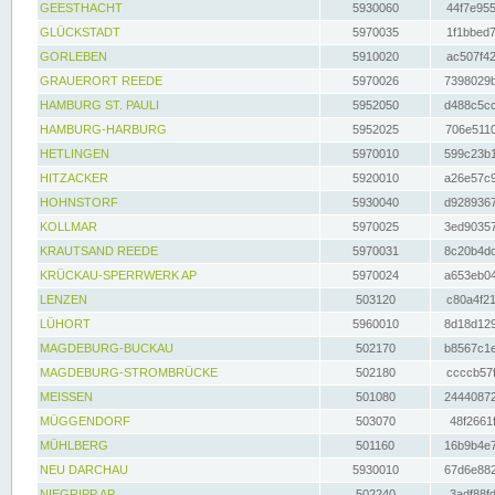
GEESTHACHT
5930060
44f7e955
GLÜCKSTADT
5970035
1f1bbed7
GORLEBEN
5910020
ac507f42
GRAUERORT REEDE
5970026
7398029b
HAMBURG ST. PAULI
5952050
d488c5cc
HAMBURG-HARBURG
5952025
706e5110
HETLINGEN
5970010
599c23b1
HITZACKER
5920010
a26e57c9
HOHNSTORF
5930040
d9289367
KOLLMAR
5970025
3ed90357
KRAUTSAND REEDE
5970031
8c20b4dc
KRÜCKAU-SPERRWERK AP
5970024
a653eb04
LENZEN
503120
c80a4f21
LÜHORT
5960010
8d18d129
MAGDEBURG-BUCKAU
502170
b8567c1e
MAGDEBURG-STROMBRÜCKE
502180
ccccb57f
MEISSEN
501080
24440872
MÜGGENDORF
503070
48f2661f
MÜHLBERG
501160
16b9b4e7
NEU DARCHAU
5930010
67d6e882
NIEGRIPP AP
502240
3adf88fd