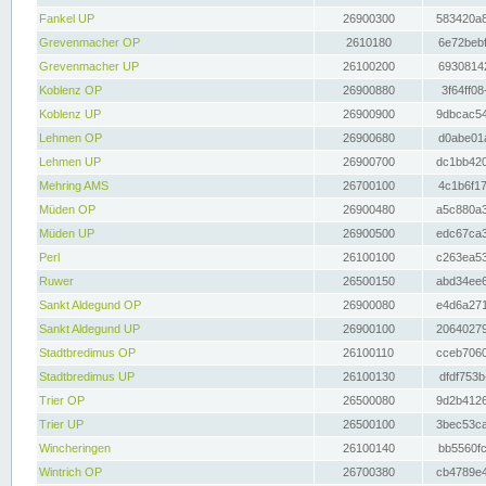
Fankel UP
26900300
583420a8
Grevenmacher OP
2610180
6e72bebf
Grevenmacher UP
26100200
69308142
Koblenz OP
26900880
3f64ff08
Koblenz UP
26900900
9dbcac54
Lehmen OP
26900680
d0abe01a
Lehmen UP
26900700
dc1bb420
Mehring AMS
26700100
4c1b6f17
Müden OP
26900480
a5c880a3
Müden UP
26900500
edc67ca3
Perl
26100100
c263ea53
Ruwer
26500150
abd34ee6
Sankt Aldegund OP
26900080
e4d6a271
Sankt Aldegund UP
26900100
20640279
Stadtbredimus OP
26100110
cceb7060
Stadtbredimus UP
26100130
dfdf753b
Trier OP
26500080
9d2b4126
Trier UP
26500100
3bec53ca
Wincheringen
26100140
bb5560fc
Wintrich OP
26700380
cb4789e4