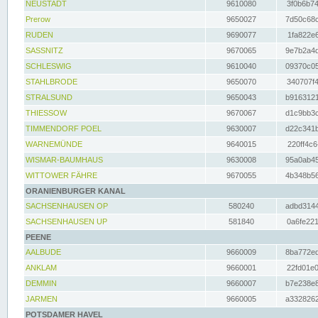
NEUSTADT
9610080
3f0b6b74
Prerow
9650027
7d50c68c
RUDEN
9690077
1fa822e6
SASSNITZ
9670065
9e7b2a4d
SCHLESWIG
9610040
09370c05
STAHLBRODE
9650070
340707f4
STRALSUND
9650043
b9163121
THIESSOW
9670067
d1c9bb3c
TIMMENDORF POEL
9630007
d22c341b
WARNEMÜNDE
9640015
220ff4c6
WISMAR-BAUMHAUS
9630008
95a0ab45
WITTOWER FÄHRE
9670055
4b348b56
ORANIENBURGER KANAL
SACHSENHAUSEN OP
580240
adbd3144
SACHSENHAUSEN UP
581840
0a6fe221
PEENE
AALBUDE
9660009
8ba772ed
ANKLAM
9660001
22fd01e0
DEMMIN
9660007
b7e238e8
JARMEN
9660005
a3328262
POTSDAMER HAVEL