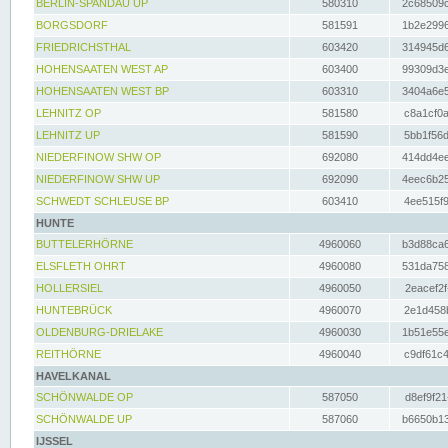
BERLIN-SPANDAU UP
580310
2c68509c
BORGSDORF
581591
1b2e2996
FRIEDRICHSTHAL
603420
314945d6
HOHENSAATEN WEST AP
603400
99309d3e
HOHENSAATEN WEST BP
603310
3404a6e5
LEHNITZ OP
581580
c8a1cf0a
LEHNITZ UP
581590
5bb1f56d
NIEDERFINOW SHW OP
692080
414dd4ee
NIEDERFINOW SHW UP
692090
4eec6b25
SCHWEDT SCHLEUSE BP
603410
4ee515f9
HUNTE
BUTTELERHÖRNE
4960060
b3d88ca6
ELSFLETH OHRT
4960080
531da758
HOLLERSIEL
4960050
2eacef2f
HUNTEBRÜCK
4960070
2e1d458b
OLDENBURG-DRIELAKE
4960030
1b51e55e
REITHÖRNE
4960040
c9df61c4
HAVELKANAL
SCHÖNWALDE OP
587050
d8ef9f21
SCHÖNWALDE UP
587060
b6650b13
IJSSEL