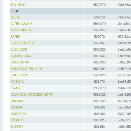
TÖNNING
9520070
00e386ac
ELBE
AKEN
502010
094b96e5
ALTENGAMME
5930070
2ee12b9a
ARTLENBURG
5930050
b3492c68
BARBY
502070
939f82ec
BLANKENESE UF
5952065
bacb459b
BLECKEDE
5930020
6aa1cd8e
BOIZENBURG
5930033
33e0bce0
BROKDORF
5970050
610ab204
BRUNSBÜTTEL MPM
5970094
d4f5f719
BUNTHAUS
5952020
ae1b91d0
COSWIG
501470
1ce53a59
CRANZ
5950070
e6b42536
CUXHAVEN STEUBENHÖFT
5990020
aad49293
DAMNATZ
5910030
c233674f
DESSAU
502000
1edc5fa4
DRESDEN
501060
70272185
DÖMITZ
5910025
6e3ea719
ELSTER
501390
c093b557