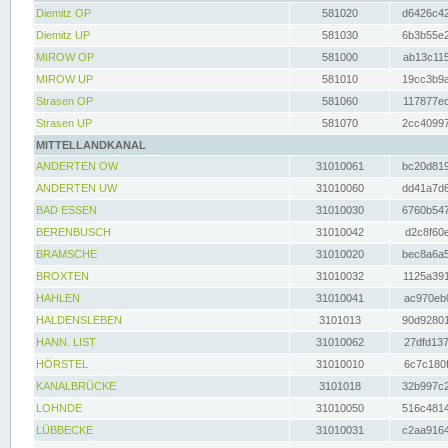
Diemitz OP
581020
d6426c42
Diemitz UP
581030
6b3b55e2
MIROW OP
581000
ab13c115
MIROW UP
581010
19cc3b9a
Strasen OP
581060
117877ec
Strasen UP
581070
2cc40997
MITTELLANDKANAL
ANDERTEN OW
31010061
bc20d819
ANDERTEN UW
31010060
dd41a7d6
BAD ESSEN
31010030
6760b547
BERENBUSCH
31010042
d2c8f60e
BRAMSCHE
31010020
bec8a6a5
BROXTEN
31010032
1125a391
HAHLEN
31010041
ac970eb0
HALDENSLEBEN
3101013
90d92801
HANN. LIST
31010062
27dfd137
HÖRSTEL
31010010
6c7c180f
KANALBRÜCKE
3101018
32b997c2
LOHNDE
31010050
516c4814
LÜBBECKE
31010031
c2aa9164