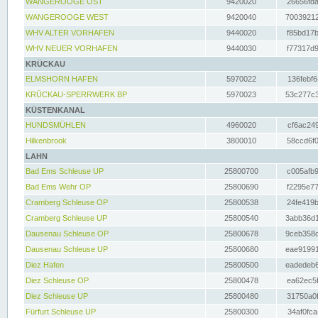
WANGEROOGE OST
9420020
26656fda
WANGEROOGE WEST
9420040
70039212
WHV ALTER VORHAFEN
9440020
f85bd17b
WHV NEUER VORHAFEN
9440030
f77317d9
KRÜCKAU
ELMSHORN HAFEN
5970022
136febf6
KRÜCKAU-SPERRWERK BP
5970023
53c277c3
KÜSTENKANAL
HUNDSMÜHLEN
4960020
cf6ac249
Hilkenbrook
3800010
58ccd6f0
LAHN
Bad Ems Schleuse UP
25800700
c005afb9
Bad Ems Wehr OP
25800690
f2295e77
Cramberg Schleuse OP
25800538
24fe419b
Cramberg Schleuse UP
25800540
3abb36d1
Dausenau Schleuse OP
25800678
9ceb358c
Dausenau Schleuse UP
25800680
eae91991
Diez Hafen
25800500
eadedeb6
Diez Schleuse OP
25800478
ea62ec5f
Diez Schleuse UP
25800480
31750a0f
Fürfurt Schleuse UP
25800300
34af0fca