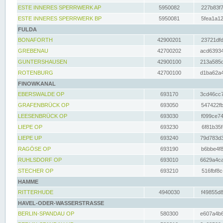
ESTE INNERES SPERRWERK AP
5950082
227b83f7
ESTE INNERES SPERRWERK BP
5950081
5fea1a12
FULDA
BONAFORTH
42900201
23721dfd
GREBENAU
42700202
acd63934
GUNTERSHAUSEN
42900100
213a585d
ROTENBURG
42700100
d1ba62a4
FINOWKANAL
EBERSWALDE OP
693170
3cd46cc7
GRAFENBRÜCK OP
693050
547422fb
LEESENBRÜCK OP
693030
f099ce74
LIEPE OP
693230
6f81b35f
LIEPE UP
693240
79d783d3
RAGÖSE OP
693190
b6bbe4f8
RUHLSDORF OP
693010
6629a4ca
STECHER OP
693210
516fbf8c
HAMME
RITTERHUDE
4940030
f49855d8
HAVEL-ODER-WASSERSTRASSE
BERLIN-SPANDAU OP
580300
e607a4b6