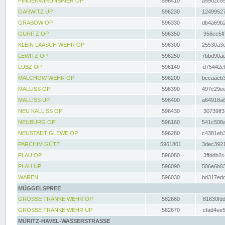
FINDENWIRUNSHIER OP
596410
a5902c55
GARWITZ UP
596230
12499527
GRABOW OP
596330
db4a69b2
GÜRITZ OP
596350
956ce5ff
KLEIN LAASCH WEHR OP
596300
25530a3e
LEWITZ OP
596250
7bbd90ad
LÜBZ OP
596140
d75442cf
MALCHOW WEHR OP
596200
bccaacb3
MALLISS OP
596390
497c29ee
MALLISS UP
596400
a64918a6
NEU KALLISS OP
596430
30739ff3
NEUBURG OP
596160
541c508a
NEUSTADT GLEWE OP
596280
c4381eb3
PARCHIM GÜTE
5961801
3dec3921
PLAU OP
596080
3ffddb2c
PLAU UP
596090
506e6b03
WAREN
596030
bd317edd
MÜGGELSPREE
GROSSE TRÄNKE WEHR OP
582660
81630fdd
GROSSE TRÄNKE WEHR UP
582670
cfad4ee5
MÜRITZ-HAVEL-WASSERSTRASSE