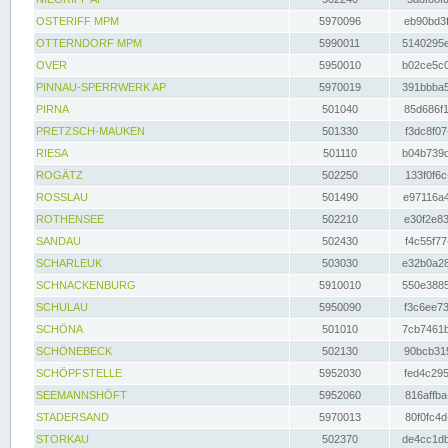
OSTERIFF MPM
5970096
eb90bd3f
OTTERNDORF MPM
5990011
5140295e
OVER
5950010
b02ce5c0
PINNAU-SPERRWERK AP
5970019
391bbba5
PIRNA
501040
85d686f1
PRETZSCH-MAUKEN
501330
f3dc8f07
RIESA
501110
b04b739d
ROGÄTZ
502250
133f0f6c
ROSSLAU
501490
e97116a4
ROTHENSEE
502210
e30f2e83
SANDAU
502430
f4c55f77
SCHARLEUK
503030
e32b0a28
SCHNACKENBURG
5910010
550e3885
SCHULAU
5950090
f3c6ee73
SCHÖNA
501010
7cb7461b
SCHÖNEBECK
502130
90bcb315
SCHÖPFSTELLE
5952030
fed4c295
SEEMANNSHÖFT
5952060
816affba
STADERSAND
5970013
80f0fc4d
STORKAU
502370
de4cc1db