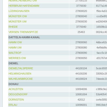
HENRICHENBURG UW
27700133
e6b68bc2
HERBRUM HAFENDAMM
3770030
8177a148
LÜDINGHAUSEN
27800020
f5bc4a51
MÜNSTER OW
27800040
ccd3e8f1
MÜNSTER UW
27800030
ed260406
RHEDE
3770040
16508b11
VERSEN TRENNSPITZE
25463
0024cc40
DATTELN-HAMM-KANAL
HAMM OW
27800060
4dbce62d
HAMM UW
27800080
4ef9dd9c
WALTROP
27800090
facc5c16
WERRIES OW
27800050
d31767ef
DIEMEL
DIEMELTALSPERRE
44100104
5cdc6555
HELMINGHAUSEN
44100206
33092c28
WILHELMSBRÜCKE
44100024
7deedc21
DONAU
ACHLEITEN
10094006
c389c9e2
DEGGENDORF
10081004
53d40547
DÜRNSTEIN
42012
ce4e3050
ERLAU
10096001
99619dc5