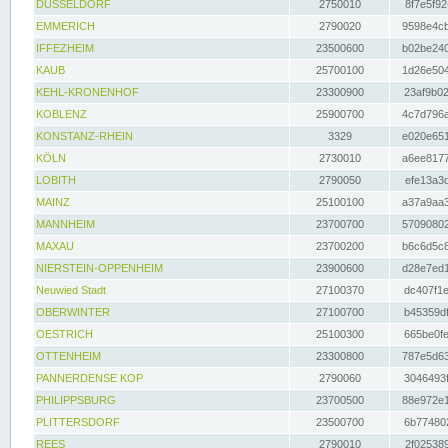
DÜSSELDORF
2750010
8f7e5f92
EMMERICH
2790020
9598e4cb
IFFEZHEIM
23500600
b02be240
KAUB
25700100
1d26e504
KEHL-KRONENHOF
23300900
23af9b02
KOBLENZ
25900700
4c7d796a
KONSTANZ-RHEIN
3329
e020e651
KÖLN
2730010
a6ee8177
LOBITH
2790050
efe13a3d
MAINZ
25100100
a37a9aa3
MANNHEIM
23700700
57090802
MAXAU
23700200
b6c6d5c8
NIERSTEIN-OPPENHEIM
23900600
d28e7ed1
Neuwied Stadt
27100370
dc407f1e
OBERWINTER
27100700
b45359df
OESTRICH
25100300
665be0fe
OTTENHEIM
23300800
787e5d63
PANNERDENSE KOP
2790060
3046493f
PHILIPPSBURG
23700500
88e972e1
PLITTERSDORF
23500700
6b774802
REES
2790010
2f025389