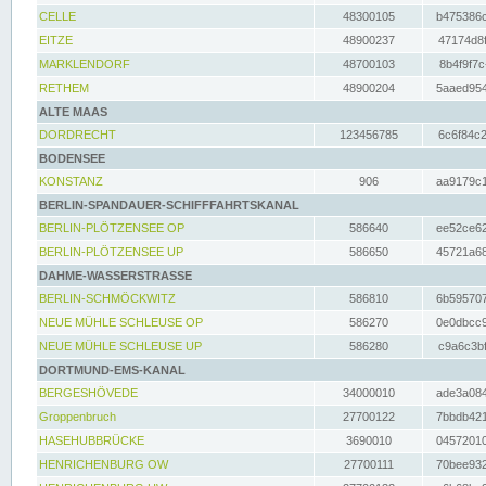
CELLE
48300105
b475386c
EITZE
48900237
47174d8f
MARKLENDORF
48700103
8b4f9f7c
RETHEM
48900204
5aaed954
ALTE MAAS
DORDRECHT
123456785
6c6f84c2
BODENSEE
KONSTANZ
906
aa9179c1
BERLIN-SPANDAUER-SCHIFFFAHRTSKANAL
BERLIN-PLÖTZENSEE OP
586640
ee52ce62
BERLIN-PLÖTZENSEE UP
586650
45721a68
DAHME-WASSERSTRASSE
BERLIN-SCHMÖCKWITZ
586810
6b595707
NEUE MÜHLE SCHLEUSE OP
586270
0e0dbcc9
NEUE MÜHLE SCHLEUSE UP
586280
c9a6c3bf
DORTMUND-EMS-KANAL
BERGESHÖVEDE
34000010
ade3a084
Groppenbruch
27700122
7bbdb421
HASEHUBBRÜCKE
3690010
04572010
HENRICHENBURG OW
27700111
70bee932