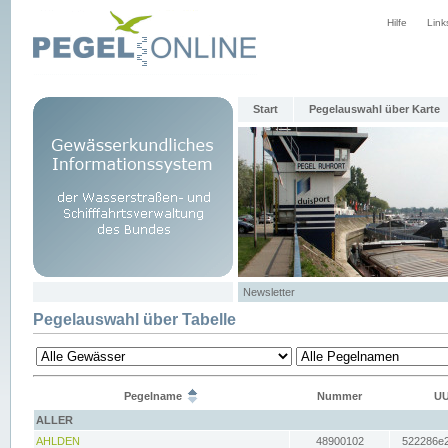
Hilfe
Link
Start
Pegelauswahl über Karte
Newsletter
Pegelauswahl über Tabelle
Pegelname
Nummer
UU
ALLER
AHLDEN
48900102
522286e2