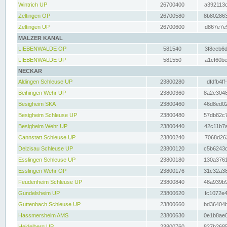
Wintrich UP
26700400
a392113c
Zeltingen OP
26700580
8b802863
Zeltingen UP
26700600
d867e7e9
MALZER KANAL
LIEBENWALDE OP
581540
3f8ceb6d
LIEBENWALDE UP
581550
a1cf60be
NECKAR
Aldingen Schleuse UP
23800280
dfdfb4ff
Beihingen Wehr UP
23800360
8a2e3048
Besigheim SKA
23800460
46d8ed02
Besigheim Schleuse UP
23800480
57db82c7
Besigheim Wehr UP
23800440
42c11b7a
Cannstatt Schleuse UP
23800240
7068d262
Deizisau Schleuse UP
23800120
c5b6243d
Esslingen Schleuse UP
23800180
130a3761
Esslingen Wehr OP
23800176
31c32a38
Feudenheim Schleuse UP
23800840
48a939b9
Gundelsheim UP
23800620
fc1072e4
Guttenbach Schleuse UP
23800660
bd36404b
Hassmersheim AMS
23800630
0e1b8ae0
Heidelberg UP
23800760
827b2685