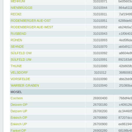
MEHRUM
31010071
be05603a
NIENBRÜGGE
31010044
864a8111
RECKE
31010011
7af19499
RODENBERGER AUE-OST
31010051
6288de60
RODENBERGER AUE-WEST
31010052
eb24b5a3
RUSBEND
31010043
c1f06401
RÜHEN
31010093
4ed5f6da
SEHNDE
31010070
ab0d9117
SÜLFELD OW
31010092
a8604e8f
SÜLFELD UW
31010091
892183d6
THUNE
31010080
42b865fb
VELSDORF
3101012
36f80081
VORSFELDE
31010090
dbb2bb9f
WARBER GRABEN
31010040
2f1080ba
MOSEL
Cochem
26900400
768df4e9
Detzem OP
26700180
c40912fd
Detzem UP
26700200
dc344605
Enkirch OP
26700880
87207dcd
Enkirch UP
26700900
ee861944
Fankel OP
26900280
68198b48