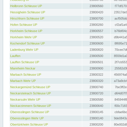
Heilbronn Schleuse UP
23800560
f77df170
Hessigheim Schleuse UP
23800420
23517de9
Hirschhorn Schleuse UP
23800700
acf505dd
Hofen Schleuse UP
23800260
cf2af1a4
Horkheim Schleuse UP
23800557
b76bf04c
Horkheim Wehr UP
23800520
d9b441a5
Kochendorf Schleuse UP
23800600
8f695e71
Ladenburg Wehr UP
23800820
70cee7df
Lauffen
23800500
8559d1a0
Lauffen Schleuse UP
23800501
2f7cb553
Mannheim Neckar
23800900
25582d3f
Marbach Schleuse UP
23800322
456974a8
Marbach Wehr UP
23800320
a73a9cb4
Neckargemünd Schleuse UP
23800740
7be3ff2e
Neckarsteinach Schleuse UP
23800720
d64d07f7
Neckarsulm Wehr UP
23800580
845944f8
Neckarzimmern Schleuse UP
23800640
f00c7183
Oberesslingen Schleuse UP
23800145
cbfae6bc
Oberesslingen Wehr UP
23800140
9de0843a
Obertürkheim Schleuse UP
23800200
80e002d8