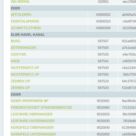
WILHERING
420061
aec23fd6
EDER
AFFOLDERN
42800502
ab9d5a42
EDERTALSPERRE
42800310
c6e9f744
SCHMITTLOTHEIM
42800309
d2155fa6
ELBE-HAVEL-KANAL
BURG
587507
831ad501
DETERSHAGEN
587505
a7b1eda9
GENTHIN
587535
e9e7f20c
KADE
587541
e4f29379
WUSTERWITZ OP
587540
c6a12d34
WUSTERWITZ UP
587550
3bfcf759
ZERBEN OP
587510
64c37072
ZERBEN UP
587520
532d8718
EIDER
EIDER-SPERRWERK BP
9520081
8ac85e6c
FRIEDRICHSTADT STRASSENBRÜCKE
9520060
721313e7
LEXFÄHRE OBERWASSER
9520020
86c5688f
LEXFÄHRE UNTERWASSER
9520030
7f01fbd8
NORDFELD OBERWASSER
9520040
61394669
NORDFELD UNTERWASSER
9520050
cb93548e