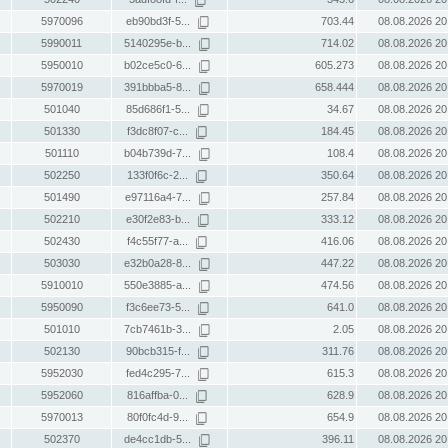
5970096
eb90bd3f-5...
703.44
08.08.2026 20
5990011
5140295e-b...
714.02
08.08.2026 20
5950010
b02ce5c0-6...
605.273
08.08.2026 20
5970019
391bbba5-8...
658.444
08.08.2026 20
501040
85d686f1-5...
34.67
08.08.2026 20
501330
f3dc8f07-c...
184.45
08.08.2026 20
501110
b04b739d-7...
108.4
08.08.2026 20
502250
133f0f6c-2...
350.64
08.08.2026 20
501490
e97116a4-7...
257.84
08.08.2026 20
502210
e30f2e83-b...
333.12
08.08.2026 20
502430
f4c55f77-a...
416.06
08.08.2026 20
503030
e32b0a28-8...
447.22
08.08.2026 20
5910010
550e3885-a...
474.56
08.08.2026 20
5950090
f3c6ee73-5...
641.0
08.08.2026 20
501010
7cb7461b-3...
2.05
08.08.2026 20
502130
90bcb315-f...
311.76
08.08.2026 20
5952030
fed4c295-7...
615.3
08.08.2026 20
5952060
816affba-0...
628.9
08.08.2026 20
5970013
80f0fc4d-9...
654.9
08.08.2026 20
502370
de4cc1db-5...
396.11
08.08.2026 20