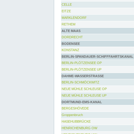
CELLE
EITZE
MARKLENDORF
RETHEM
ALTE MAAS
DORDRECHT
BODENSEE
KONSTANZ
BERLIN-SPANDAUER-SCHIFFFAHRTSKANAL
BERLIN-PLÖTZENSEE OP
BERLIN-PLÖTZENSEE UP
DAHME-WASSERSTRASSE
BERLIN-SCHMÖCKWITZ
NEUE MÜHLE SCHLEUSE OP
NEUE MÜHLE SCHLEUSE UP
DORTMUND-EMS-KANAL
BERGESHÖVEDE
Groppenbruch
HASEHUBBRÜCKE
HENRICHENBURG OW