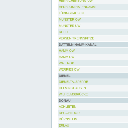
HENRICHENBURG UW
HERBRUM HAFENDAMM
LÜDINGHAUSEN
MÜNSTER OW
MÜNSTER UW
RHEDE
VERSEN TRENNSPITZE
DATTELN-HAMM-KANAL
HAMM OW
HAMM UW
WALTROP
WERRIES OW
DIEMEL
DIEMELTALSPERRE
HELMINGHAUSEN
WILHELMSBRÜCKE
DONAU
ACHLEITEN
DEGGENDORF
DÜRNSTEIN
ERLAU