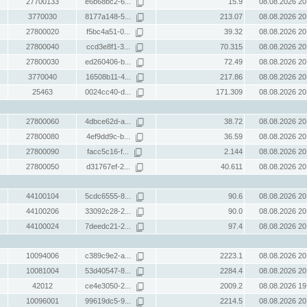
27700133
e6b68bc2-6...
15.9
08.08.2026 20
3770030
8177a148-5...
213.07
08.08.2026 20
27800020
f5bc4a51-0...
39.32
08.08.2026 20
27800040
ccd3e8f1-3...
70.315
08.08.2026 20
27800030
ed260406-b...
72.49
08.08.2026 20
3770040
16508b11-4...
217.86
08.08.2026 20
25463
0024cc40-d...
171.309
08.08.2026 20
27800060
4dbce62d-a...
38.72
08.08.2026 20
27800080
4ef9dd9c-b...
36.59
08.08.2026 20
27800090
facc5c16-f...
2.144
08.08.2026 20
27800050
d31767ef-2...
40.611
08.08.2026 20
44100104
5cdc6555-8...
90.6
08.08.2026 20
44100206
33092c28-2...
90.0
08.08.2026 20
44100024
7deedc21-2...
97.4
08.08.2026 20
10094006
c389c9e2-a...
2223.1
08.08.2026 20
10081004
53d40547-8...
2284.4
08.08.2026 20
42012
ce4e3050-2...
2009.2
08.08.2026 19
10096001
99619dc5-9...
2214.5
08.08.2026 20