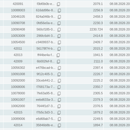
420091
f3bf0b0b-e...
2079.1
08.08.2026 20
10088003
616dd98e-8...
2256.9
08.08.2026 20
10046105
824a046b-9...
2458.3
08.08.2026 20
10090708
0fd56e0a-e...
2230.3
08.08.2026 20
10090408
560cf185-0...
2230.724
08.08.2026 20
10053009
296fc6d4-3...
2414.8
08.08.2026 20
10054500
c9409937-b...
2409.7
08.08.2026 20
42011
56178f74-b...
2015.2
08.08.2026 20
42013
ff44be4a-f...
1941.5
08.08.2026 20
42009
6b002fef-8...
2111.0
08.08.2026 20
10056302
e476bcad-b...
2397.4
08.08.2026 20
10091008
9f12c405-3...
2226.7
08.08.2026 20
10092000
33ceb441-2...
2225.2
08.08.2026 20
10068006
f768173a-7...
2350.7
08.08.2026 20
10078000
7fe63a95-8...
2305.5
08.08.2026 20
10061007
eebd633a-3...
2379.3
08.08.2026 20
10062000
7644f1d7-3...
2376.5
08.08.2026 20
42015
f7b5c3d3-3...
1879.2
08.08.2026 20
10089006
e6d68ab7-5...
2249.5
08.08.2026 20
42014
35846b8b-e...
1894.7
08.08.2026 20