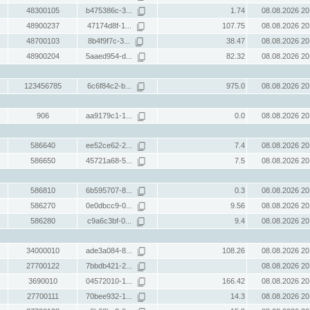
48300105
b475386c-3...
1.74
08.08.2026 20
48900237
47174d8f-1...
107.75
08.08.2026 20
48700103
8b4f9f7c-3...
38.47
08.08.2026 20
48900204
5aaed954-d...
82.32
08.08.2026 20
123456785
6c6f84c2-b...
975.0
08.08.2026 20
906
aa9179c1-1...
0.0
08.08.2026 20
586640
ee52ce62-2...
7.4
08.08.2026 20
586650
45721a68-5...
7.5
08.08.2026 20
586810
6b595707-8...
0.3
08.08.2026 20
586270
0e0dbcc9-0...
9.56
08.08.2026 20
586280
c9a6c3bf-0...
9.4
08.08.2026 20
34000010
ade3a084-8...
108.26
08.08.2026 20
27700122
7bbdb421-2...
08.08.2026 20
3690010
04572010-1...
166.42
08.08.2026 20
27700111
70bee932-1...
14.3
08.08.2026 20