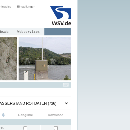
hinweise
Einstellungen
loads
Webservices
s
Ganglinie
Download
:15