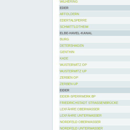
WILHERING
EDER
AFFOLDERN
EDERTALSPERRE
SCHMITTLOTHEIM
ELBE-HAVEL-KANAL
BURG
DETERSHAGEN
GENTHIN
KADE
WUSTERWITZ OP
WUSTERWITZ UP
ZERBEN OP
ZERBEN UP
EIDER
EIDER-SPERRWERK BP
FRIEDRICHSTADT STRASSENBRÜCKE
LEXFÄHRE OBERWASSER
LEXFÄHRE UNTERWASSER
NORDFELD OBERWASSER
NORDFELD UNTERWASSER