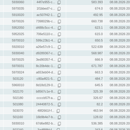
5930060
44f7e955-c...
583.393
08.08.2026 20
5970035
1f1bbed7-c...
674.0
08.08.2026 20
5910020
ac507f42-1...
492.95
08.08.2026 20
5970026
7398029b-c...
660.738
08.08.2026 20
5952050
d488c5cc-4...
623.1
08.08.2026 20
5952025
706e5110-c...
615.0
08.08.2026 20
5970010
599c23b1-4...
650.5
08.08.2026 20
5920010
a26e57c9-1...
522.639
08.08.2026 20
5930040
d9289367-c...
568.987
08.08.2026 20
5970025
3ed90357-4...
666.9
08.08.2026 20
5970031
8c20b4dc-1...
671.787
08.08.2026 20
5970024
a653eb04-d...
663.3
08.08.2026 20
503120
c80a4f21-5...
484.7
08.08.2026 20
5960010
8d18d129-0...
645.5
08.08.2026 20
502170
b8567c1e-8...
325.39
08.08.2026 20
502180
ccccb57f-a...
326.67
08.08.2026 20
501080
24440872-5...
82.2
08.08.2026 20
503070
48f2661f-f...
463.94
08.08.2026 20
501160
16b9b4e7-b...
128.02
08.08.2026 20
5930010
67d6e882-b...
536.385
08.08.2026 20
502240
3adf88fd-f...
343.6
08.08.2026 20