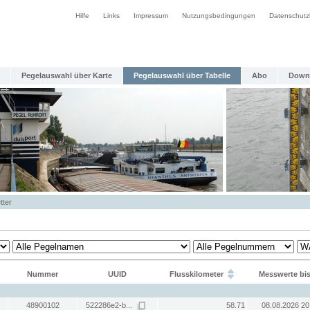
Hilfe
Links
Impressum
Nutzungsbedingungen
Datenschutz
Pegelauswahl über Karte
Pegelauswahl über Tabelle
Abo
Down
tter
Nummer
UUID
Flusskilometer
Messwerte bi
48900102
522286e2-b...
58.71
08.08.2026 20