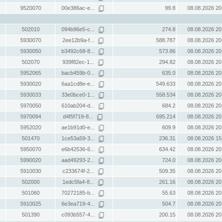
9520070
00e386ac-e...
99.8
08.08.2026 20
502010
094b96e5-c...
274.8
08.08.2026 20
5930070
2ee12b9a-f...
588.787
08.08.2026 20
5930050
b3492c68-8...
573.86
08.08.2026 20
502070
939f82ec-1...
294.82
08.08.2026 20
5952065
bacb459b-0...
635.0
08.08.2026 20
5930020
6aa1cd8e-e...
549.633
08.08.2026 20
5930033
33e0bce0-1...
558.534
08.08.2026 20
5970050
610ab204-d...
684.2
08.08.2026 20
5970094
d4f5f719-8...
695.214
08.08.2026 20
5952020
ae1b91d0-e...
609.9
08.08.2026 20
501470
1ce53a59-3...
236.31
08.08.2026 15
5950070
e6b42536-6...
634.42
08.08.2026 20
5990020
aad49293-2...
724.0
08.08.2026 20
5910030
c233674f-2...
509.35
08.08.2026 20
502000
1edc5fa4-8...
261.16
08.08.2026 20
501060
70272185-b...
55.63
08.08.2026 20
5910025
6e3ea719-4...
504.7
08.08.2026 20
501390
c093b557-4...
200.15
08.08.2026 20