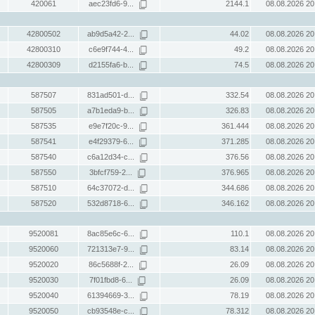
420061
aec23fd6-9...
2144.1
08.08.2026 20
42800502
ab9d5a42-2...
44.02
08.08.2026 20
42800310
c6e9f744-4...
49.2
08.08.2026 20
42800309
d2155fa6-b...
74.5
08.08.2026 20
587507
831ad501-d...
332.54
08.08.2026 20
587505
a7b1eda9-b...
326.83
08.08.2026 20
587535
e9e7f20c-9...
361.444
08.08.2026 20
587541
e4f29379-6...
371.285
08.08.2026 20
587540
c6a12d34-c...
376.56
08.08.2026 20
587550
3bfcf759-2...
376.965
08.08.2026 20
587510
64c37072-d...
344.686
08.08.2026 20
587520
532d8718-6...
346.162
08.08.2026 20
9520081
8ac85e6c-6...
110.1
08.08.2026 20
9520060
721313e7-9...
83.14
08.08.2026 20
9520020
86c5688f-2...
26.09
08.08.2026 20
9520030
7f01fbd8-6...
26.09
08.08.2026 20
9520040
61394669-3...
78.19
08.08.2026 20
9520050
cb93548e-c...
78.312
08.08.2026 20