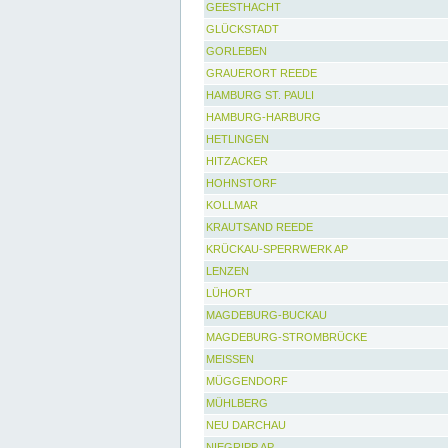
GEESTHACHT
GLÜCKSTADT
GORLEBEN
GRAUERORT REEDE
HAMBURG ST. PAULI
HAMBURG-HARBURG
HETLINGEN
HITZACKER
HOHNSTORF
KOLLMAR
KRAUTSAND REEDE
KRÜCKAU-SPERRWERK AP
LENZEN
LÜHORT
MAGDEBURG-BUCKAU
MAGDEBURG-STROMBRÜCKE
MEISSEN
MÜGGENDORF
MÜHLBERG
NEU DARCHAU
NIEGRIPP AP