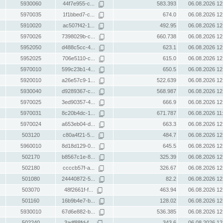
5930060
44f7e955-c...
583.393
06.08.2026 12
5970035
1f1bbed7-c...
674.0
06.08.2026 12
5910020
ac507f42-1...
492.95
06.08.2026 12
5970026
7398029b-c...
660.738
06.08.2026 12
5952050
d488c5cc-4...
623.1
06.08.2026 12
5952025
706e5110-c...
615.0
06.08.2026 12
5970010
599c23b1-4...
650.5
06.08.2026 12
5920010
a26e57c9-1...
522.639
06.08.2026 12
5930040
d9289367-c...
568.987
06.08.2026 12
5970025
3ed90357-4...
666.9
06.08.2026 12
5970031
8c20b4dc-1...
671.787
06.08.2026 11
5970024
a653eb04-d...
663.3
06.08.2026 12
503120
c80a4f21-5...
484.7
06.08.2026 12
5960010
8d18d129-0...
645.5
06.08.2026 12
502170
b8567c1e-8...
325.39
06.08.2026 12
502180
ccccb57f-a...
326.67
06.08.2026 12
501080
24440872-5...
82.2
06.08.2026 12
503070
48f2661f-f...
463.94
06.08.2026 12
501160
16b9b4e7-b...
128.02
06.08.2026 12
5930010
67d6e882-b...
536.385
06.08.2026 12
502240
3adf88fd-f...
343.6
06.08.2026 12