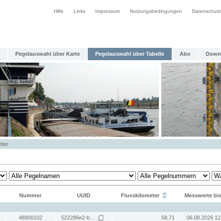
Hilfe
Links
Impressum
Nutzungsbedingungen
Datenschutz
Pegelauswahl über Karte
Pegelauswahl über Tabelle
Abo
Down
tter
Nummer
UUID
Flusskilometer
Messwerte bi
48900102
522286e2-b...
58.71
06.08.2026 12