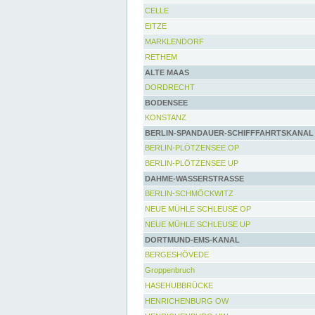
CELLE
EITZE
MARKLENDORF
RETHEM
ALTE MAAS
DORDRECHT
BODENSEE
KONSTANZ
BERLIN-SPANDAUER-SCHIFFFAHRTSKANAL
BERLIN-PLÖTZENSEE OP
BERLIN-PLÖTZENSEE UP
DAHME-WASSERSTRASSE
BERLIN-SCHMÖCKWITZ
NEUE MÜHLE SCHLEUSE OP
NEUE MÜHLE SCHLEUSE UP
DORTMUND-EMS-KANAL
BERGESHÖVEDE
Groppenbruch
HASEHUBBRÜCKE
HENRICHENBURG OW