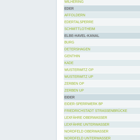
WILHERING
EDER
AFFOLDERN
EDERTALSPERRE
SCHMITTLOTHEIM
ELBE-HAVEL-KANAL
BURG
DETERSHAGEN
GENTHIN
KADE
WUSTERWITZ OP
WUSTERWITZ UP
ZERBEN OP
ZERBEN UP
EIDER
EIDER-SPERRWERK BP
FRIEDRICHSTADT STRASSENBRÜCKE
LEXFÄHRE OBERWASSER
LEXFÄHRE UNTERWASSER
NORDFELD OBERWASSER
NORDFELD UNTERWASSER