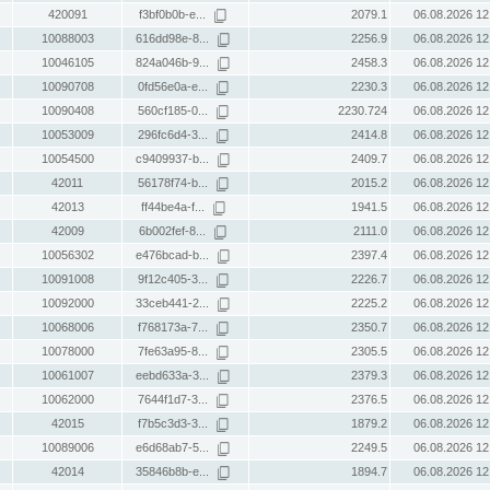
420091
f3bf0b0b-e...
2079.1
06.08.2026 12
10088003
616dd98e-8...
2256.9
06.08.2026 12
10046105
824a046b-9...
2458.3
06.08.2026 12
10090708
0fd56e0a-e...
2230.3
06.08.2026 12
10090408
560cf185-0...
2230.724
06.08.2026 12
10053009
296fc6d4-3...
2414.8
06.08.2026 12
10054500
c9409937-b...
2409.7
06.08.2026 12
42011
56178f74-b...
2015.2
06.08.2026 12
42013
ff44be4a-f...
1941.5
06.08.2026 12
42009
6b002fef-8...
2111.0
06.08.2026 12
10056302
e476bcad-b...
2397.4
06.08.2026 12
10091008
9f12c405-3...
2226.7
06.08.2026 12
10092000
33ceb441-2...
2225.2
06.08.2026 12
10068006
f768173a-7...
2350.7
06.08.2026 12
10078000
7fe63a95-8...
2305.5
06.08.2026 12
10061007
eebd633a-3...
2379.3
06.08.2026 12
10062000
7644f1d7-3...
2376.5
06.08.2026 12
42015
f7b5c3d3-3...
1879.2
06.08.2026 12
10089006
e6d68ab7-5...
2249.5
06.08.2026 12
42014
35846b8b-e...
1894.7
06.08.2026 12