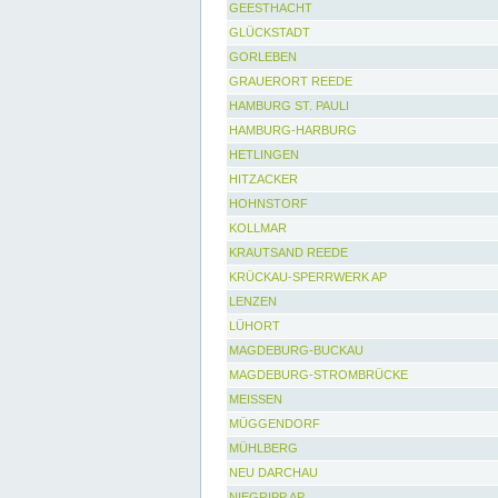
GEESTHACHT
GLÜCKSTADT
GORLEBEN
GRAUERORT REEDE
HAMBURG ST. PAULI
HAMBURG-HARBURG
HETLINGEN
HITZACKER
HOHNSTORF
KOLLMAR
KRAUTSAND REEDE
KRÜCKAU-SPERRWERK AP
LENZEN
LÜHORT
MAGDEBURG-BUCKAU
MAGDEBURG-STROMBRÜCKE
MEISSEN
MÜGGENDORF
MÜHLBERG
NEU DARCHAU
NIEGRIPP AP