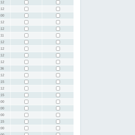
:12
:12
:00
:12
:12
:11
:12
:12
:12
:12
:36
:12
:15
:12
:15
:00
:00
:00
:15
:00
:00