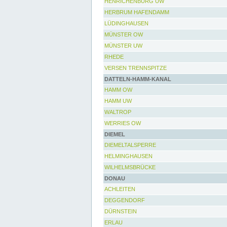
HENRICHENBURG UW
HERBRUM HAFENDAMM
LÜDINGHAUSEN
MÜNSTER OW
MÜNSTER UW
RHEDE
VERSEN TRENNSPITZE
DATTELN-HAMM-KANAL
HAMM OW
HAMM UW
WALTROP
WERRIES OW
DIEMEL
DIEMELTALSPERRE
HELMINGHAUSEN
WILHELMSBRÜCKE
DONAU
ACHLEITEN
DEGGENDORF
DÜRNSTEIN
ERLAU