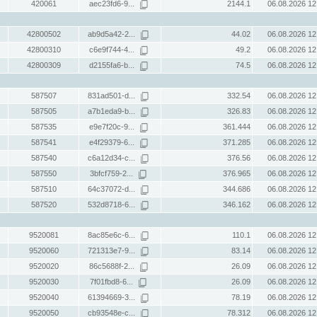
420061
aec23fd6-9...
2144.1
06.08.2026 12
42800502
ab9d5a42-2...
44.02
06.08.2026 12
42800310
c6e9f744-4...
49.2
06.08.2026 12
42800309
d2155fa6-b...
74.5
06.08.2026 12
587507
831ad501-d...
332.54
06.08.2026 12
587505
a7b1eda9-b...
326.83
06.08.2026 12
587535
e9e7f20c-9...
361.444
06.08.2026 12
587541
e4f29379-6...
371.285
06.08.2026 12
587540
c6a12d34-c...
376.56
06.08.2026 12
587550
3bfcf759-2...
376.965
06.08.2026 12
587510
64c37072-d...
344.686
06.08.2026 12
587520
532d8718-6...
346.162
06.08.2026 12
9520081
8ac85e6c-6...
110.1
06.08.2026 12
9520060
721313e7-9...
83.14
06.08.2026 12
9520020
86c5688f-2...
26.09
06.08.2026 12
9520030
7f01fbd8-6...
26.09
06.08.2026 12
9520040
61394669-3...
78.19
06.08.2026 12
9520050
cb93548e-c...
78.312
06.08.2026 12