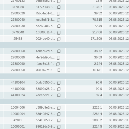
27700133
e6b68bc2-6...
15.9
06.08.2026 12
3770030
8177a148-5...
213.07
06.08.2026 12
27800020
f5bc4a51-0...
39.32
06.08.2026 12
27800040
ccd3e8f1-3...
70.315
06.08.2026 12
27800030
ed260406-b...
72.49
06.08.2026 12
3770040
16508b11-4...
217.86
06.08.2026 12
25463
0024cc40-d...
171.309
06.08.2026 12
27800060
4dbce62d-a...
38.72
06.08.2026 12
27800080
4ef9dd9c-b...
36.59
06.08.2026 12
27800090
facc5c16-f...
2.144
06.08.2026 12
27800050
d31767ef-2...
40.611
06.08.2026 12
44100104
5cdc6555-8...
90.6
06.08.2026 12
44100206
33092c28-2...
90.0
06.08.2026 12
44100024
7deedc21-2...
97.4
06.08.2026 12
10094006
c389c9e2-a...
2223.1
06.08.2026 12
10081004
53d40547-8...
2284.4
06.08.2026 12
42012
ce4e3050-2...
2009.2
06.08.2026 11
10096001
99619dc5-9...
2214.5
06.08.2026 12