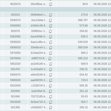
9520070
00e386ac-e...
99.8
06.08.2026 12
502010
094b96e5-c...
274.8
06.08.2026 12
5930070
2ee12b9a-f...
588.787
06.08.2026 12
5930050
b3492c68-8...
573.86
06.08.2026 12
502070
939f82ec-1...
294.82
06.08.2026 12
5952065
bacb459b-0...
635.0
06.08.2026 12
5930020
6aa1cd8e-e...
549.633
06.08.2026 12
5930033
33e0bce0-1...
558.534
06.08.2026 12
5970050
610ab204-d...
684.2
06.08.2026 12
5970094
d4f5f719-8...
695.214
06.08.2026 12
5952020
ae1b91d0-e...
609.9
06.08.2026 12
501470
1ce53a59-3...
236.31
06.08.2026 12
5950070
e6b42536-6...
634.42
06.08.2026 12
5990020
aad49293-2...
724.0
06.08.2026 12
5910030
c233674f-2...
509.35
06.08.2026 12
502000
1edc5fa4-8...
261.16
06.08.2026 12
501060
70272185-b...
55.63
06.08.2026 12
5910025
6e3ea719-4...
504.7
06.08.2026 12
501390
c093b557-4...
200.15
06.08.2026 12