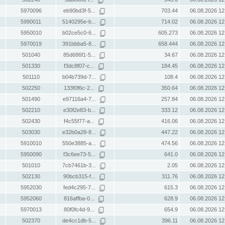
5970096
eb90bd3f-5...
703.44
06.08.2026 12
5990011
5140295e-b...
714.02
06.08.2026 12
5950010
b02ce5c0-6...
605.273
06.08.2026 12
5970019
391bbba5-8...
658.444
06.08.2026 12
501040
85d686f1-5...
34.67
06.08.2026 12
501330
f3dc8f07-c...
184.45
06.08.2026 12
501110
b04b739d-7...
108.4
06.08.2026 12
502250
133f0f6c-2...
350.64
06.08.2026 12
501490
e97116a4-7...
257.84
06.08.2026 12
502210
e30f2e83-b...
333.12
06.08.2026 12
502430
f4c55f77-a...
416.06
06.08.2026 12
503030
e32b0a28-8...
447.22
06.08.2026 12
5910010
550e3885-a...
474.56
06.08.2026 12
5950090
f3c6ee73-5...
641.0
06.08.2026 12
501010
7cb7461b-3...
2.05
06.08.2026 12
502130
90bcb315-f...
311.76
06.08.2026 12
5952030
fed4c295-7...
615.3
06.08.2026 12
5952060
816affba-0...
628.9
06.08.2026 12
5970013
80f0fc4d-9...
654.9
06.08.2026 12
502370
de4cc1db-5...
396.11
06.08.2026 12