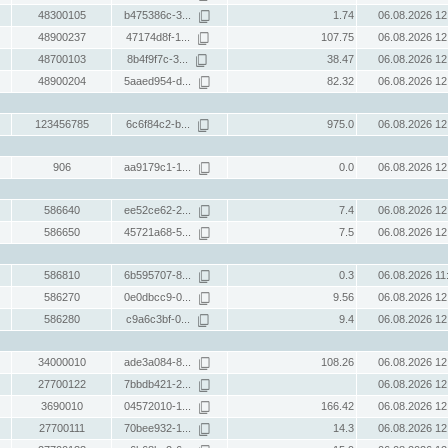
48300105
b475386c-3...
1.74
06.08.2026 12
48900237
47174d8f-1...
107.75
06.08.2026 12
48700103
8b4f9f7c-3...
38.47
06.08.2026 12
48900204
5aaed954-d...
82.32
06.08.2026 12
123456785
6c6f84c2-b...
975.0
06.08.2026 12
906
aa9179c1-1...
0.0
06.08.2026 12
586640
ee52ce62-2...
7.4
06.08.2026 12
586650
45721a68-5...
7.5
06.08.2026 12
586810
6b595707-8...
0.3
06.08.2026 11
586270
0e0dbcc9-0...
9.56
06.08.2026 12
586280
c9a6c3bf-0...
9.4
06.08.2026 12
34000010
ade3a084-8...
108.26
06.08.2026 12
27700122
7bbdb421-2...
06.08.2026 12
3690010
04572010-1...
166.42
06.08.2026 12
27700111
70bee932-1...
14.3
06.08.2026 12