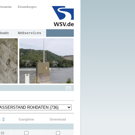
hinweise
Einstellungen
loads
Webservices
s
Ganglinie
Download
:15