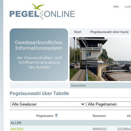
Hilfe
Link
Start
Pegelauswahl über Karte
Newsletter
Pegelauswahl über Tabelle
Pegelname
Nummer
UU
ALLER
AHLDEN
48900102
522286e2