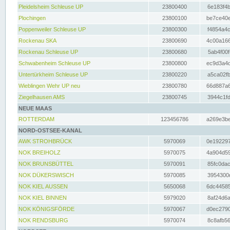
Pleidelsheim Schleuse UP
23800400
6e183f4b
Plochingen
23800100
be7ce40e
Poppenweiler Schleuse UP
23800300
f4854a4c
Rockenau SKA
23800690
4c00a166
Rockenau Schleuse UP
23800680
5ab4f00f
Schwabenheim Schleuse UP
23800800
ec9d3a4d
Untertürkheim Schleuse UP
23800220
a5ca02fb
Wieblingen Wehr UP neu
23800780
66d887a6
Ziegelhausen AMS
23800745
3944c1fd
NEUE MAAS
ROTTERDAM
123456786
a269e3be
NORD-OSTSEE-KANAL
AWK STROHBRÜCK
5970069
0e192297
NOK BREIHOLZ
5970075
4a904d59
NOK BRUNSBÜTTEL
5970091
85fc0dac
NOK DÜKERSWISCH
5970085
3954300d
NOK KIEL AUSSEN
5650068
6dc44585
NOK KIEL BINNEN
5979020
8af24d6a
NOK KÖNIGSFÖRDE
5970067
d0ec2790
NOK RENDSBURG
5970074
8c8afb56