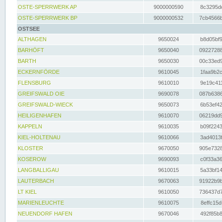
OSTE-SPERRWERK AP
9000000590
8c3295dc
OSTE-SPERRWERK BP
9000000532
7cb4566b
OSTSEE
ALTHAGEN
9650024
b8d05bf9
BARHÖFT
9650040
09227288
BARTH
9650030
00c33ed9
ECKERNFÖRDE
9610045
1faa9b2c
FLENSBURG
9610010
9e19c411
GREIFSWALD OIE
9690078
087b6386
GREIFSWALD-WIECK
9650073
6b53ef42
HEILIGENHAFEN
9610070
06219dd9
KAPPELN
9610035
b09f2243
KIEL-HOLTENAU
9610066
3ad4013f
KLOSTER
9670050
905e7328
KOSEROW
9690093
c0f33a36
LANGBALLIGAU
9610015
5a33bf14
LAUTERBACH
9670063
91922b9b
LT KIEL
9610050
736437d7
MARIENLEUCHTE
9610075
8effc15d
NEUENDORF HAFEN
9670046
492f85b8