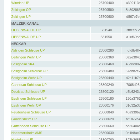
Wintrich UP
26700400
a392113c
Zeltingen OP
26700580
8b802863
Zeltingen UP
26700600
d867e7e9
MALZER KANAL
LIEBENWALDE OP
581540
3f8ceb6d
LIEBENWALDE UP
581550
a1cf60be
NECKAR
Aldingen Schleuse UP
23800280
dfdfb4ff
Beihingen Wehr UP
23800360
8a2e3048
Besigheim SKA
23800460
46d8ed02
Besigheim Schleuse UP
23800480
57db82c7
Besigheim Wehr UP
23800440
42c11b7a
Cannstatt Schleuse UP
23800240
7068d262
Deizisau Schleuse UP
23800120
c5b6243d
Esslingen Schleuse UP
23800180
130a3761
Esslingen Wehr OP
23800176
31c32a38
Feudenheim Schleuse UP
23800840
48a939b9
Gundelsheim UP
23800620
fc1072e4
Guttenbach Schleuse UP
23800660
bd36404b
Hassmersheim AMS
23800630
0e1b8ae0
Heidelberg UP
23800760
827b2685