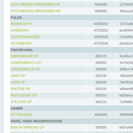
ESTE INNERES SPERRWERK AP
5950082
227b83f7
ESTE INNERES SPERRWERK BP
5950081
5fea1a12
FULDA
BONAFORTH
42900201
23721dfd
GREBENAU
42700202
acd63934
GUNTERSHAUSEN
42900100
213a585d
ROTENBURG
42700100
d1ba62a4
FINOWKANAL
EBERSWALDE OP
693170
3cd46cc7
GRAFENBRÜCK OP
693050
547422fb
LEESENBRÜCK OP
693030
f099ce74
LIEPE OP
693230
6f81b35f
LIEPE UP
693240
79d783d3
RAGÖSE OP
693190
b6bbe4f8
RUHLSDORF OP
693010
6629a4ca
STECHER OP
693210
516fbf8c
HAMME
RITTERHUDE
4940030
f49855d8
HAVEL-ODER-WASSERSTRASSE
BERLIN-SPANDAU OP
580300
e607a4b6