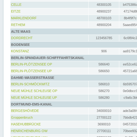
CELLE
48300105
b475386c
EITZE
48900237
47174d8f
MARKLENDORF
48700103
8b4f9f7c
RETHEM
48900204
5aaed954
ALTE MAAS
DORDRECHT
123456785
6c6f84c2
BODENSEE
KONSTANZ
906
aa9179c1
BERLIN-SPANDAUER-SCHIFFFAHRTSKANAL
BERLIN-PLÖTZENSEE OP
586640
ee52ce62
BERLIN-PLÖTZENSEE UP
586650
45721a68
DAHME-WASSERSTRASSE
BERLIN-SCHMÖCKWITZ
586810
6b595707
NEUE MÜHLE SCHLEUSE OP
586270
0e0dbcc9
NEUE MÜHLE SCHLEUSE UP
586280
c9a6c3bf
DORTMUND-EMS-KANAL
BERGESHÖVEDE
34000010
ade3a084
Groppenbruch
27700122
7bbdb421
HASEHUBBRÜCKE
3690010
04572010
HENRICHENBURG OW
27700111
70bee932