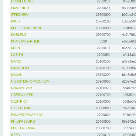
DÜSSELDORF
2750010
8f7e5f92
EMMERICH
2790020
9598e4cb
IFFEZHEIM
23500600
b02be240
KAUB
25700100
1d26e504
KEHL-KRONENHOF
23300900
23af9b02
KOBLENZ
25900700
4c7d796a
KONSTANZ-RHEIN
3329
e020e651
KÖLN
2730010
a6ee8177
LOBITH
2790050
efe13a3d
MAINZ
25100100
a37a9aa3
MANNHEIM
23700700
57090802
MAXAU
23700200
b6c6d5c8
NIERSTEIN-OPPENHEIM
23900600
d28e7ed1
Neuwied Stadt
27100370
dc407f1e
OBERWINTER
27100700
b45359df
OESTRICH
25100300
665be0fe
OTTENHEIM
23300800
787e5d63
PANNERDENSE KOP
2790060
3046493f
PHILIPPSBURG
23700500
88e972e1
PLITTERSDORF
23500700
6b774802
REES
2790010
2f025389