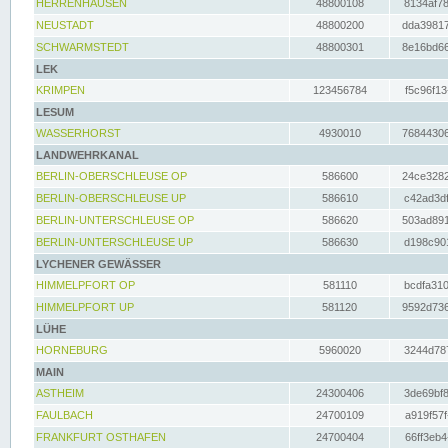
HERRENHAUSEN
48800108
8134af78
NEUSTADT
48800200
dda39817
SCHWARMSTEDT
48800301
8e16bd66
LEK
KRIMPEN
123456784
f5c96f13
LESUM
WASSERHORST
4930010
76844306
LANDWEHRKANAL
BERLIN-OBERSCHLEUSE OP
586600
24ce3282
BERLIN-OBERSCHLEUSE UP
586610
c42ad3df
BERLIN-UNTERSCHLEUSE OP
586620
503ad891
BERLIN-UNTERSCHLEUSE UP
586630
d198c901
LYCHENER GEWÄSSER
HIMMELPFORT OP
581110
bcdfa310
HIMMELPFORT UP
581120
9592d736
LÜHE
HORNEBURG
5960020
3244d787
MAIN
ASTHEIM
24300406
3de69bf8
FAULBACH
24700109
a919f57f
FRANKFURT OSTHAFEN
24700404
66ff3eb4