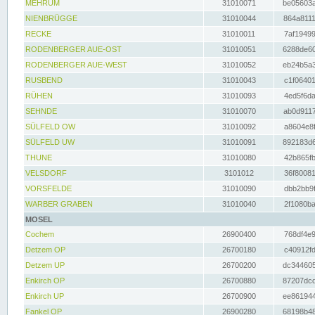
MEHRUM
31010071
be05603a
NIENBRÜGGE
31010044
864a8111
RECKE
31010011
7af19499
RODENBERGER AUE-OST
31010051
6288de60
RODENBERGER AUE-WEST
31010052
eb24b5a3
RUSBEND
31010043
c1f06401
RÜHEN
31010093
4ed5f6da
SEHNDE
31010070
ab0d9117
SÜLFELD OW
31010092
a8604e8f
SÜLFELD UW
31010091
892183d6
THUNE
31010080
42b865fb
VELSDORF
3101012
36f80081
VORSFELDE
31010090
dbb2bb9f
WARBER GRABEN
31010040
2f1080ba
MOSEL
Cochem
26900400
768df4e9
Detzem OP
26700180
c40912fd
Detzem UP
26700200
dc344605
Enkirch OP
26700880
87207dcd
Enkirch UP
26700900
ee861944
Fankel OP
26900280
68198b48