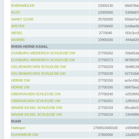
RHEINWEILER
23300130
06b978dd
RUST
23300580
5389b878
SANKT GOAR
25700300
550eb7e9
SPEYER
23700600
2cb8ae5b
WESEL
2770040
f33c3cc9
WORMS
23900200
844a620f
RHEIN-HERNE-KANAL
DUISBURG-MEIDERICH SCHLEUSE OW
27700262
f18e81da
DUISBURG-MEIDERICH SCHLEUSE UW
27700273
48780245
GELSENKIRCHEN SCHLEUSE OW
27700229
5b9f8134
GELSENKIRCHEN SCHLEUSE UW
27700230
427318d0
HERNE OW
27700150
ac6c4362
HERNE UW
27700160
b9975ea1
OBERHAUSEN SCHLEUSE OW
27700240
e251f943
OBERHAUSEN SCHLEUSE UW
27700251
12f63015
WANNE EICKEL SCHLEUSE OW
27700193
05ca0e33
WANNE EICKEL SCHLEUSE UW
27700218
23045f8b
RUHR
Hattingen
2769510000100
c0594fb5
RUHRWEHR OW
27600090
12a3037f