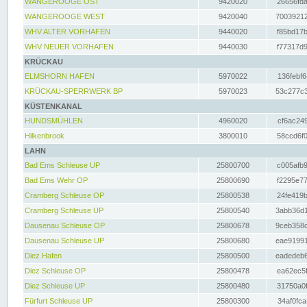
WANGEROOGE OST
9420020
26656fda
WANGEROOGE WEST
9420040
70039212
WHV ALTER VORHAFEN
9440020
f85bd17b
WHV NEUER VORHAFEN
9440030
f77317d9
KRÜCKAU
ELMSHORN HAFEN
5970022
136febf6
KRÜCKAU-SPERRWERK BP
5970023
53c277c3
KÜSTENKANAL
HUNDSMÜHLEN
4960020
cf6ac249
Hilkenbrook
3800010
58ccd6f0
LAHN
Bad Ems Schleuse UP
25800700
c005afb9
Bad Ems Wehr OP
25800690
f2295e77
Cramberg Schleuse OP
25800538
24fe419b
Cramberg Schleuse UP
25800540
3abb36d1
Dausenau Schleuse OP
25800678
9ceb358c
Dausenau Schleuse UP
25800680
eae91991
Diez Hafen
25800500
eadedeb6
Diez Schleuse OP
25800478
ea62ec5f
Diez Schleuse UP
25800480
31750a0f
Fürfurt Schleuse UP
25800300
34af0fca