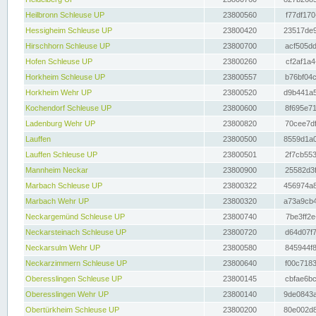
Heilbronn Schleuse UP
23800560
f77df170
Hessigheim Schleuse UP
23800420
23517de9
Hirschhorn Schleuse UP
23800700
acf505dd
Hofen Schleuse UP
23800260
cf2af1a4
Horkheim Schleuse UP
23800557
b76bf04c
Horkheim Wehr UP
23800520
d9b441a5
Kochendorf Schleuse UP
23800600
8f695e71
Ladenburg Wehr UP
23800820
70cee7df
Lauffen
23800500
8559d1a0
Lauffen Schleuse UP
23800501
2f7cb553
Mannheim Neckar
23800900
25582d3f
Marbach Schleuse UP
23800322
456974a8
Marbach Wehr UP
23800320
a73a9cb4
Neckargemünd Schleuse UP
23800740
7be3ff2e
Neckarsteinach Schleuse UP
23800720
d64d07f7
Neckarsulm Wehr UP
23800580
845944f8
Neckarzimmern Schleuse UP
23800640
f00c7183
Oberesslingen Schleuse UP
23800145
cbfae6bc
Oberesslingen Wehr UP
23800140
9de0843a
Obertürkheim Schleuse UP
23800200
80e002d8