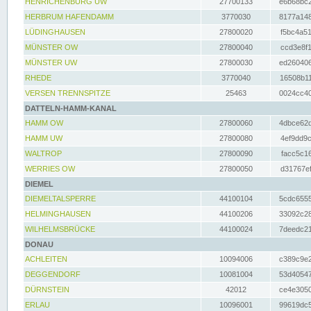
HENRICHENBURG UW
27700133
e6b68bc2
HERBRUM HAFENDAMM
3770030
8177a148
LÜDINGHAUSEN
27800020
f5bc4a51
MÜNSTER OW
27800040
ccd3e8f1
MÜNSTER UW
27800030
ed260406
RHEDE
3770040
16508b11
VERSEN TRENNSPITZE
25463
0024cc40
DATTELN-HAMM-KANAL
HAMM OW
27800060
4dbce62d
HAMM UW
27800080
4ef9dd9c
WALTROP
27800090
facc5c16
WERRIES OW
27800050
d31767ef
DIEMEL
DIEMELTALSPERRE
44100104
5cdc6555
HELMINGHAUSEN
44100206
33092c28
WILHELMSBRÜCKE
44100024
7deedc21
DONAU
ACHLEITEN
10094006
c389c9e2
DEGGENDORF
10081004
53d40547
DÜRNSTEIN
42012
ce4e3050
ERLAU
10096001
99619dc5