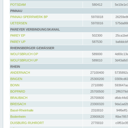
POTSDAM
580412
5e10e1e7
PINNAU
PINNAU-SPERRWERK BP
5970018
26259e8f
UETERSEN
5970016
575da86f
PAREYER VERBINDUNGSKANAL
PAREY EP
502300
25ca1bef
PAREY UP
587530
bafddcbf
RHEINSBERGER GEWÄSSER
WOLFSBRUCH OP
589000
4d00c13e
WOLFSBRUCH UP
589010
3d43a8d7
RHEIN
ANDERNACH
27100400
5735892a
BINGEN
25300200
0309cd61
BONN
2710080
593647aa
BOPPARD
25700500
2ff6379d
BRAUBACH
25700600
d6dc44d1
BREISACH
23300320
9da1ad2b
Basel-Rheinhalle
2310010
94f6eff1
Bodenheim
23900620
f6be7857
DUISBURG-RUHRORT
2770010
c0f51e35