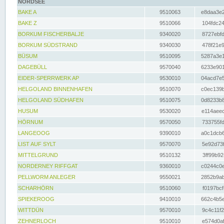
NORDSEE
BAKE A
9510063
e8daa3e2
BAKE Z
9510066
104fdc24
BORKUM FISCHERBALJE
9340020
8727ebfd
BORKUM SÜDSTRAND
9340030
478f21e9
BÜSUM
9510095
5287a3e1
DAGEBÜLL
9570040
6233e901
EIDER-SPERRWERK AP
9530010
04acd7e5
HELGOLAND BINNENHAFEN
9510070
c0ec139b
HELGOLAND SÜDHAFEN
9510075
0d8233b8
HUSUM
9530020
e114aeec
HÖRNUM
9570050
733755fd
LANGEOOG
9390010
a0c1dcb6
LIST AUF SYLT
9570070
5e92d73f
MITTELGRUND
9510132
3ff99b92
NORDERNEY RIFFGAT
9360010
c0244c0e
PELLWORM ANLEGER
9550021
2852b9ab
SCHARHÖRN
9510060
f0197bcf
SPIEKEROOG
9410010
662c4b5e
WITTDÜN
9570010
9c4c11f2
ZEHNERLOCH
9510010
e574d0af