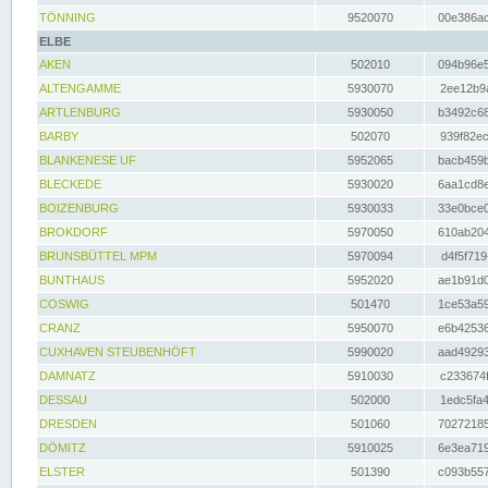
TÖNNING
9520070
00e386ac
ELBE
AKEN
502010
094b96e5
ALTENGAMME
5930070
2ee12b9a
ARTLENBURG
5930050
b3492c68
BARBY
502070
939f82ec
BLANKENESE UF
5952065
bacb459b
BLECKEDE
5930020
6aa1cd8e
BOIZENBURG
5930033
33e0bce0
BROKDORF
5970050
610ab204
BRUNSBÜTTEL MPM
5970094
d4f5f719
BUNTHAUS
5952020
ae1b91d0
COSWIG
501470
1ce53a59
CRANZ
5950070
e6b42536
CUXHAVEN STEUBENHÖFT
5990020
aad49293
DAMNATZ
5910030
c233674f
DESSAU
502000
1edc5fa4
DRESDEN
501060
70272185
DÖMITZ
5910025
6e3ea719
ELSTER
501390
c093b557