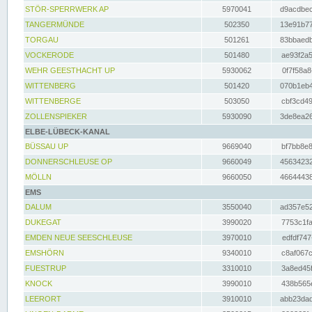
STÖR-SPERRWERK AP
5970041
d9acdbec
TANGERMÜNDE
502350
13e91b77
TORGAU
501261
83bbaedb
VOCKERODE
501480
ae93f2a5
WEHR GEESTHACHT UP
5930062
0f7f58a8
WITTENBERG
501420
070b1eb4
WITTENBERGE
503050
cbf3cd49
ZOLLENSPIEKER
5930090
3de8ea26
ELBE-LÜBECK-KANAL
BÜSSAU UP
9669040
bf7bb8e8
DONNERSCHLEUSE OP
9660049
45634232
MÖLLN
9660050
46644438
EMS
DALUM
3550040
ad357e52
DUKEGAT
3990020
7753c1fa
EMDEN NEUE SEESCHLEUSE
3970010
edfdf747
EMSHÖRN
9340010
c8af067c
FUESTRUP
3310010
3a8ed45f
KNOCK
3990010
438b565e
LEERORT
3910010
abb23dad