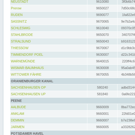
NEUSTADT
9610080
3f0b6b74
Prerow
9650027
7d50c68c
RUDEN
9690077
1fa822e6
SASSNITZ
9670065
9e7b2a4d
SCHLESWIG
9610040
09370c05
STAHLBRODE
9650070
340707f4
STRALSUND
9650043
b9163121
THIESSOW
9670067
d1c9bb3c
TIMMENDORF POEL
9630007
d22c341b
WARNEMÜNDE
9640015
220ff4c6
WISMAR-BAUMHAUS
9630008
95a0ab45
WITTOWER FÄHRE
9670055
4b348b56
ORANIENBURGER KANAL
SACHSENHAUSEN OP
580240
adbd3144
SACHSENHAUSEN UP
581840
0a6fe221
PEENE
AALBUDE
9660009
8ba772ed
ANKLAM
9660001
22fd01e0
DEMMIN
9660007
b7e238e8
JARMEN
9660005
a3328262
POTSDAMER HAVEL