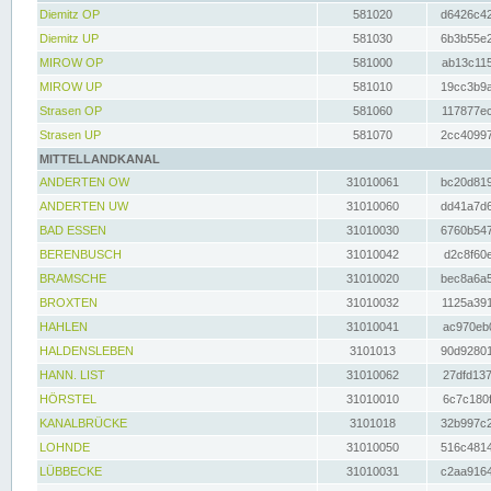
Diemitz OP
581020
d6426c42
Diemitz UP
581030
6b3b55e2
MIROW OP
581000
ab13c115
MIROW UP
581010
19cc3b9a
Strasen OP
581060
117877ec
Strasen UP
581070
2cc40997
MITTELLANDKANAL
ANDERTEN OW
31010061
bc20d819
ANDERTEN UW
31010060
dd41a7d6
BAD ESSEN
31010030
6760b547
BERENBUSCH
31010042
d2c8f60e
BRAMSCHE
31010020
bec8a6a5
BROXTEN
31010032
1125a391
HAHLEN
31010041
ac970eb0
HALDENSLEBEN
3101013
90d92801
HANN. LIST
31010062
27dfd137
HÖRSTEL
31010010
6c7c180f
KANALBRÜCKE
3101018
32b997c2
LOHNDE
31010050
516c4814
LÜBBECKE
31010031
c2aa9164