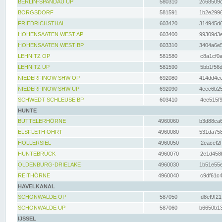
BERLIN-SPANDAU UP
580310
2c68509c
BORGSDORF
581591
1b2e2996
FRIEDRICHSTHAL
603420
314945d6
HOHENSAATEN WEST AP
603400
99309d3e
HOHENSAATEN WEST BP
603310
3404a6e5
LEHNITZ OP
581580
c8a1cf0a
LEHNITZ UP
581590
5bb1f56d
NIEDERFINOW SHW OP
692080
414dd4ee
NIEDERFINOW SHW UP
692090
4eec6b25
SCHWEDT SCHLEUSE BP
603410
4ee515f9
HUNTE
BUTTELERHÖRNE
4960060
b3d88ca6
ELSFLETH OHRT
4960080
531da758
HOLLERSIEL
4960050
2eacef2f
HUNTEBRÜCK
4960070
2e1d458b
OLDENBURG-DRIELAKE
4960030
1b51e55e
REITHÖRNE
4960040
c9df61c4
HAVELKANAL
SCHÖNWALDE OP
587050
d8ef9f21
SCHÖNWALDE UP
587060
b6650b13
IJSSEL