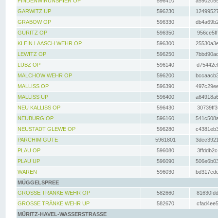
FINDENWIRUNSHIER OP
596410
a5902c55
GARWITZ UP
596230
12499527
GRABOW OP
596330
db4a69b2
GÜRITZ OP
596350
956ce5ff
KLEIN LAASCH WEHR OP
596300
25530a3e
LEWITZ OP
596250
7bbd90ad
LÜBZ OP
596140
d75442cf
MALCHOW WEHR OP
596200
bccaacb3
MALLISS OP
596390
497c29ee
MALLISS UP
596400
a64918a6
NEU KALLISS OP
596430
30739ff3
NEUBURG OP
596160
541c508a
NEUSTADT GLEWE OP
596280
c4381eb3
PARCHIM GÜTE
5961801
3dec3921
PLAU OP
596080
3ffddb2c
PLAU UP
596090
506e6b03
WAREN
596030
bd317edd
MÜGGELSPREE
GROSSE TRÄNKE WEHR OP
582660
81630fdd
GROSSE TRÄNKE WEHR UP
582670
cfad4ee5
MÜRITZ-HAVEL-WASSERSTRASSE