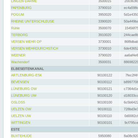
LINGEN-DARME
3500015
200363fc
PAPENBURG
3790010
ec4a598d
POGUM
3950020
5d1e4350
RHEINE UNTERSCHLEUSE
3390020
50a449ba
Rühle
3500070
15456f75
TERBORG
3910020
244cae8b
VERSEN WEHR OP
3730001
86f8dbab
VERSEN WEHRDURCHSTICH
3730010
6de43652
WEENER
3790020
aa6af4e6
Wachendorf
3500031
88698229
ELBESEITENKANAL
ARTLENBURG-ESK
90100122
7fec2f4f
BEVENSEN
90100112
b8997708
LÜNEBURG OW
90100121
c7364d1e
LÜNEBURG UW
90100120
d18033cd
OSLOSS
90100100
6c5b6422
UELZEN OW
90100111
728bd3e3
UELZEN UW
90100110
0d0082cf
WITTINGEN
90100101
9cf795ce
ESTE
BUXTEHUDE
5950080
8a08c920