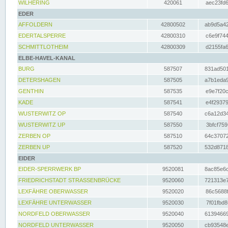
WILHERING
420061
aec23fd6
EDER
AFFOLDERN
42800502
ab9d5a42
EDERTALSPERRE
42800310
c6e9f744
SCHMITTLOTHEIM
42800309
d2155fa6
ELBE-HAVEL-KANAL
BURG
587507
831ad501
DETERSHAGEN
587505
a7b1eda9
GENTHIN
587535
e9e7f20c
KADE
587541
e4f29379
WUSTERWITZ OP
587540
c6a12d34
WUSTERWITZ UP
587550
3bfcf759
ZERBEN OP
587510
64c37072
ZERBEN UP
587520
532d8718
EIDER
EIDER-SPERRWERK BP
9520081
8ac85e6c
FRIEDRICHSTADT STRASSENBRÜCKE
9520060
721313e7
LEXFÄHRE OBERWASSER
9520020
86c5688f
LEXFÄHRE UNTERWASSER
9520030
7f01fbd8
NORDFELD OBERWASSER
9520040
61394669
NORDFELD UNTERWASSER
9520050
cb93548e