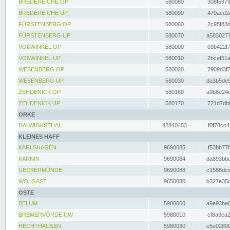
BREDEREICHE OP
580080
308f5979
BREDEREICHE UP
580090
470acd2a
FÜRSTENBERG OP
580060
2c95f83d
FÜRSTENBERG UP
580070
a5830277
VOßWINKEL OP
580000
09b422f7
VOßWINKEL UP
580010
2bcef51a
WESENBERG OP
580020
7909d3f7
WESENBERG UP
580030
da3b5de9
ZEHDENICK OP
580160
a9b8e24c
ZEHDENICK UP
580170
721d7dbf
ORKE
DALWIGKSTHAL
42840453
f0f78cc4
KLEINES HAFF
KARLSHAGEN
9690085
f53bb77f
KARNIN
9690084
da893bbd
UECKERMÜNDE
9690088
c1588dcc
WOLGAST
9650080
b327e35c
OSTE
BELUM
5980060
a9e93be0
BREMERVÖRDE UW
5980010
cf8a3ea2
HECHTHAUSEN
5980030
e5e02890