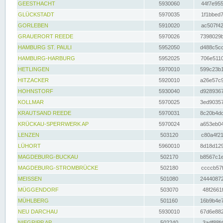
GEESTHACHT
5930060
44f7e955
GLÜCKSTADT
5970035
1f1bbed7
GORLEBEN
5910020
ac507f42
GRAUERORT REEDE
5970026
7398029b
HAMBURG ST. PAULI
5952050
d488c5cc
HAMBURG-HARBURG
5952025
706e5110
HETLINGEN
5970010
599c23b1
HITZACKER
5920010
a26e57c9
HOHNSTORF
5930040
d9289367
KOLLMAR
5970025
3ed90357
KRAUTSAND REEDE
5970031
8c20b4dc
KRÜCKAU-SPERRWERK AP
5970024
a653eb04
LENZEN
503120
c80a4f21
LÜHORT
5960010
8d18d129
MAGDEBURG-BUCKAU
502170
b8567c1e
MAGDEBURG-STROMBRÜCKE
502180
ccccb57f
MEISSEN
501080
24440872
MÜGGENDORF
503070
48f2661f
MÜHLBERG
501160
16b9b4e7
NEU DARCHAU
5930010
67d6e882
NIEGRIPP AP
502240
3adf88fd