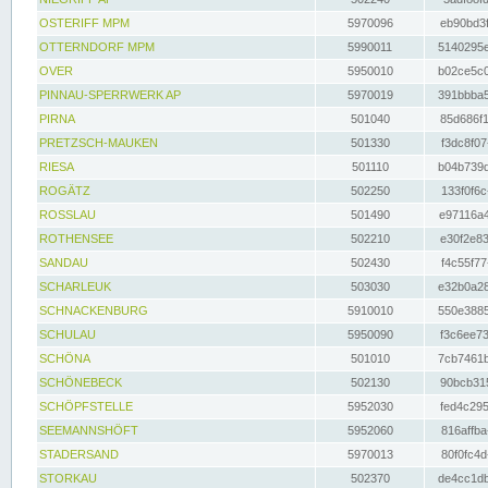
OSTERIFF MPM
5970096
eb90bd3f
OTTERNDORF MPM
5990011
5140295e
OVER
5950010
b02ce5c0
PINNAU-SPERRWERK AP
5970019
391bbba5
PIRNA
501040
85d686f1
PRETZSCH-MAUKEN
501330
f3dc8f07
RIESA
501110
b04b739d
ROGÄTZ
502250
133f0f6c
ROSSLAU
501490
e97116a4
ROTHENSEE
502210
e30f2e83
SANDAU
502430
f4c55f77
SCHARLEUK
503030
e32b0a28
SCHNACKENBURG
5910010
550e3885
SCHULAU
5950090
f3c6ee73
SCHÖNA
501010
7cb7461b
SCHÖNEBECK
502130
90bcb315
SCHÖPFSTELLE
5952030
fed4c295
SEEMANNSHÖFT
5952060
816affba
STADERSAND
5970013
80f0fc4d
STORKAU
502370
de4cc1db