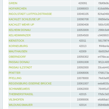
GREIN
420091
f3bf0b0b
HOFKIRCHEN
10088003
616dd98e
INGOLSTADT LUITPOLDSTRASSE
10046105
824a046b
KACHLET SCHLEUSE UP
10090708
0fd56e0a
KACHLET WEHR UP
10090408
560cf185
KELHEIM DONAU
10053009
296fc6d4
KELHEIMWINZER
10054500
c9409937
KIENSTOCK
42011
56178f74
KORNEUBURG
42013
ff44be4a
MAUTHAUSEN
42009
6b002fef
OBERNDORF
10056302
e476bcad
PASSAU DONAU
10091008
9f12c405
PASSAU ILZSTADT
10092000
33ceb441
PFATTER
10068006
f768173a
PFELLING
10078000
7fe63a95
REGENSBURG EISERNE BRÜCKE
10061007
eebd633a
SCHWABELWEIS
10062000
7644f1d7
THEBNERSTRASSL
42015
f7b5c3d3
VILSHOFEN
10089006
e6d68ab7
WILDUNGSMAUER
42014
35846b8b