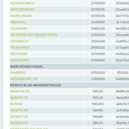
KLEINHEUBACH
24700200
355b02d2
KROTZENBURG
24700335
27eed51b
MAINFLINGEN
24700325
4627475d
OBERNAU
24700302
3c7cfb10
RAUNHEIM
24900108
db1684c1
SCHWEINFURT NEUER HAFEN
24300304
42ecae60
STEINBACH
24500100
1ed983c3
TRUNSTADT
24300202
a77aad00
WERTHEIM
24709089
0e065a22
WÜRZBURG
24300600
915d76e1
MAIN-DONAU-KANAL
BAMBERG
24300042
ff02f181
RIEDENBURG_UP
13409200
4a69e82e
MÜRITZ-ELDE-WASSERSTRASSE
BARKOW OP
596100
06d86c6b
BOBZIN OP
596120
faefa284
BUROW
5961601
a68cf527
DÖMITZ OP
596450
ec8188ee
DÖMITZ UP
596460
ad3a51da
ELDENA OP
596370
0fab94c7