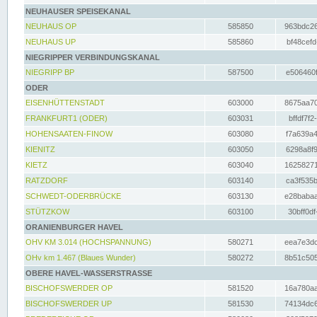
NEUHAUSER SPEISEKANAL
NEUHAUS OP
585850
963bdc26
NEUHAUS UP
585860
bf48cefd
NIEGRIPPER VERBINDUNGSKANAL
NIEGRIPP BP
587500
e506460f
ODER
EISENHÜTTENSTADT
603000
8675aa70
FRANKFURT1 (ODER)
603031
bffdf7f2
HOHENSAATEN-FINOW
603080
f7a639a4
KIENITZ
603050
6298a8f9
KIETZ
603040
16258271
RATZDORF
603140
ca3f535b
SCHWEDT-ODERBRÜCKE
603130
e28babaa
STÜTZKOW
603100
30bff0df
ORANIENBURGER HAVEL
OHV KM 3.014 (HOCHSPANNUNG)
580271
eea7e3dc
OHv km 1.467 (Blaues Wunder)
580272
8b51c505
OBERE HAVEL-WASSERSTRASSE
BISCHOFSWERDER OP
581520
16a780aa
BISCHOFSWERDER UP
581530
74134dc6