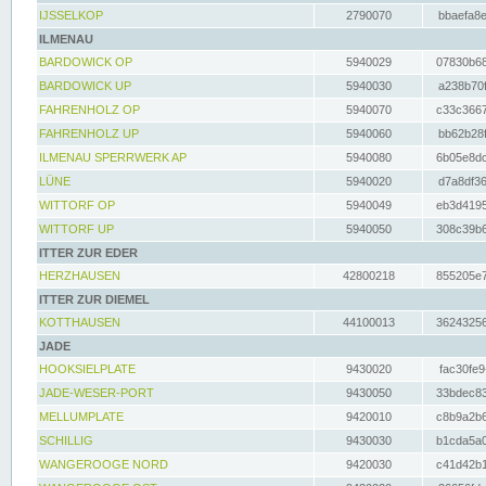
IJSSELKOP
2790070
bbaefa8e
ILMENAU
BARDOWICK OP
5940029
07830b68
BARDOWICK UP
5940030
a238b70f
FAHRENHOLZ OP
5940070
c33c3667
FAHRENHOLZ UP
5940060
bb62b28f
ILMENAU SPERRWERK AP
5940080
6b05e8dc
LÜNE
5940020
d7a8df36
WITTORF OP
5940049
eb3d4195
WITTORF UP
5940050
308c39b6
ITTER ZUR EDER
HERZHAUSEN
42800218
855205e7
ITTER ZUR DIEMEL
KOTTHAUSEN
44100013
36243256
JADE
HOOKSIELPLATE
9430020
fac30fe9
JADE-WESER-PORT
9430050
33bdec83
MELLUMPLATE
9420010
c8b9a2b6
SCHILLIG
9430030
b1cda5a0
WANGEROOGE NORD
9420030
c41d42b1