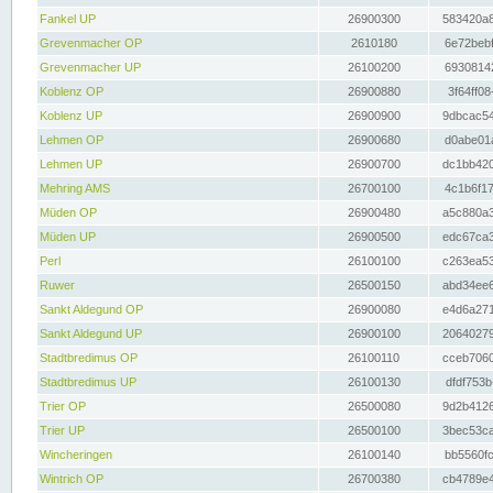
Fankel UP
26900300
583420a8
Grevenmacher OP
2610180
6e72bebf
Grevenmacher UP
26100200
69308142
Koblenz OP
26900880
3f64ff08
Koblenz UP
26900900
9dbcac54
Lehmen OP
26900680
d0abe01a
Lehmen UP
26900700
dc1bb420
Mehring AMS
26700100
4c1b6f17
Müden OP
26900480
a5c880a3
Müden UP
26900500
edc67ca3
Perl
26100100
c263ea53
Ruwer
26500150
abd34ee6
Sankt Aldegund OP
26900080
e4d6a271
Sankt Aldegund UP
26900100
20640279
Stadtbredimus OP
26100110
cceb7060
Stadtbredimus UP
26100130
dfdf753b
Trier OP
26500080
9d2b4126
Trier UP
26500100
3bec53ca
Wincheringen
26100140
bb5560fc
Wintrich OP
26700380
cb4789e4