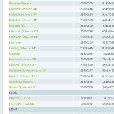
Giessen Klärwerk
25800100
4b386a6a
Hollerich Schleuse OP
25800618
cedc9b0c
Hollerich Schleuse UP
25800620
9beb7290
Kalkofen Schleuse OP
25800578
a7034573
Kalkofen neu
25800600
64f735fd
Lahnstein Schleuse OP
25800798
664d68ea
Lahnstein Schleuse UP
25800800
6b6b31e2
Leun neu
25800200
32807065
Limburg Schleuse UP
25800440
89038b42
Marburg
25830056
4e7a6cfa
Nassau Schleuse OP
25800638
29cb44a2
Nassau Schleuse UP
25800640
3a90a346
Niederbiel Schleuse Kanal OP
25800177
57c8e437
Runkel Schleuse UP
25800400
b85b17cc
Scheidt Schleuse OP
25800558
15a50d2b
Scheidt Schleuse UP
25800560
7dfe4776
LEDA
DREYSCHLOOT
3880010
d4df3617
LEDASPERRWERK UP
3880050
5e6ae93a
LEINE