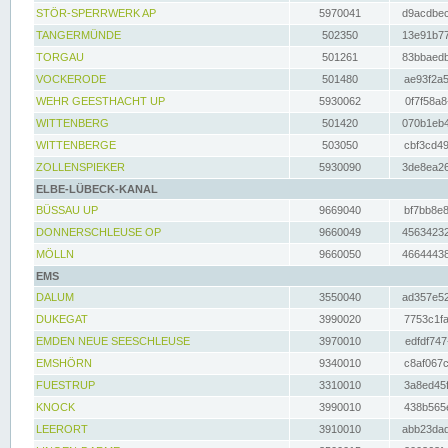
STÖR-SPERRWERK AP
5970041
d9acdbec
TANGERMÜNDE
502350
13e91b77
TORGAU
501261
83bbaedb
VOCKERODE
501480
ae93f2a5
WEHR GEESTHACHT UP
5930062
0f7f58a8
WITTENBERG
501420
070b1eb4
WITTENBERGE
503050
cbf3cd49
ZOLLENSPIEKER
5930090
3de8ea26
ELBE-LÜBECK-KANAL
BÜSSAU UP
9669040
bf7bb8e8
DONNERSCHLEUSE OP
9660049
45634232
MÖLLN
9660050
46644438
EMS
DALUM
3550040
ad357e52
DUKEGAT
3990020
7753c1fa
EMDEN NEUE SEESCHLEUSE
3970010
edfdf747
EMSHÖRN
9340010
c8af067c
FUESTRUP
3310010
3a8ed45f
KNOCK
3990010
438b565e
LEERORT
3910010
abb23dad