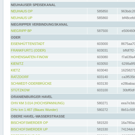
NEUHAUSER SPEISEKANAL
NEUHAUS OP
585850
963bdc26
NEUHAUS UP
585860
bf48cefd
NIEGRIPPER VERBINDUNGSKANAL
NIEGRIPP BP
587500
e506460f
ODER
EISENHÜTTENSTADT
603000
8675aa70
FRANKFURT1 (ODER)
603031
bffdf7f2
HOHENSAATEN-FINOW
603080
f7a639a4
KIENITZ
603050
6298a8f9
KIETZ
603040
16258271
RATZDORF
603140
ca3f535b
SCHWEDT-ODERBRÜCKE
603130
e28babaa
STÜTZKOW
603100
30bff0df
ORANIENBURGER HAVEL
OHV KM 3.014 (HOCHSPANNUNG)
580271
eea7e3dc
OHv km 1.467 (Blaues Wunder)
580272
8b51c505
OBERE HAVEL-WASSERSTRASSE
BISCHOFSWERDER OP
581520
16a780aa
BISCHOFSWERDER UP
581530
74134dc6