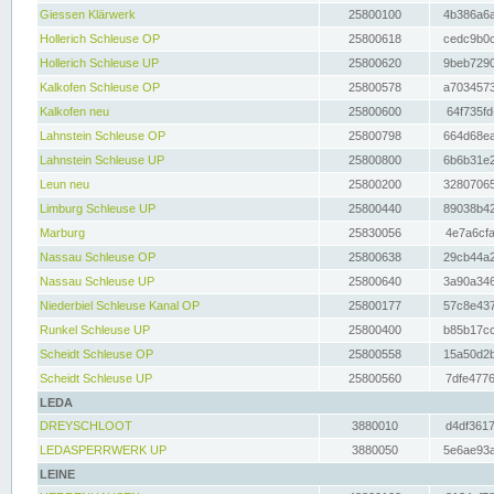
Giessen Klärwerk
25800100
4b386a6a
Hollerich Schleuse OP
25800618
cedc9b0c
Hollerich Schleuse UP
25800620
9beb7290
Kalkofen Schleuse OP
25800578
a7034573
Kalkofen neu
25800600
64f735fd
Lahnstein Schleuse OP
25800798
664d68ea
Lahnstein Schleuse UP
25800800
6b6b31e2
Leun neu
25800200
32807065
Limburg Schleuse UP
25800440
89038b42
Marburg
25830056
4e7a6cfa
Nassau Schleuse OP
25800638
29cb44a2
Nassau Schleuse UP
25800640
3a90a346
Niederbiel Schleuse Kanal OP
25800177
57c8e437
Runkel Schleuse UP
25800400
b85b17cc
Scheidt Schleuse OP
25800558
15a50d2b
Scheidt Schleuse UP
25800560
7dfe4776
LEDA
DREYSCHLOOT
3880010
d4df3617
LEDASPERRWERK UP
3880050
5e6ae93a
LEINE