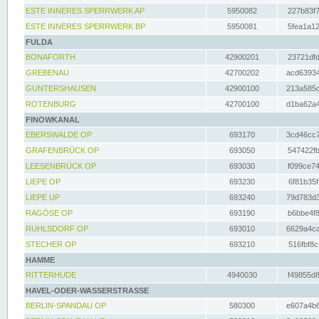
ESTE INNERES SPERRWERK AP
5950082
227b83f7
ESTE INNERES SPERRWERK BP
5950081
5fea1a12
FULDA
BONAFORTH
42900201
23721dfd
GREBENAU
42700202
acd63934
GUNTERSHAUSEN
42900100
213a585d
ROTENBURG
42700100
d1ba62a4
FINOWKANAL
EBERSWALDE OP
693170
3cd46cc7
GRAFENBRÜCK OP
693050
547422fb
LEESENBRÜCK OP
693030
f099ce74
LIEPE OP
693230
6f81b35f
LIEPE UP
693240
79d783d3
RAGÖSE OP
693190
b6bbe4f8
RUHLSDORF OP
693010
6629a4ca
STECHER OP
693210
516fbf8c
HAMME
RITTERHUDE
4940030
f49855d8
HAVEL-ODER-WASSERSTRASSE
BERLIN-SPANDAU OP
580300
e607a4b6