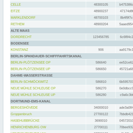
CELLE
48300105
b475386c
EITZE
48900237
47174d8f
MARKLENDORF
48700103
8b4f9f7c
RETHEM
48900204
5aaed954
ALTE MAAS
DORDRECHT
123456785
6c6f84c2
BODENSEE
KONSTANZ
906
aa9179c1
BERLIN-SPANDAUER-SCHIFFFAHRTSKANAL
BERLIN-PLÖTZENSEE OP
586640
ee52ce62
BERLIN-PLÖTZENSEE UP
586650
45721a68
DAHME-WASSERSTRASSE
BERLIN-SCHMÖCKWITZ
586810
6b595707
NEUE MÜHLE SCHLEUSE OP
586270
0e0dbcc9
NEUE MÜHLE SCHLEUSE UP
586280
c9a6c3bf
DORTMUND-EMS-KANAL
BERGESHÖVEDE
34000010
ade3a084
Groppenbruch
27700122
7bbdb421
HASEHUBBRÜCKE
3690010
04572010
HENRICHENBURG OW
27700111
70bee932