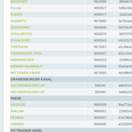
NEUSTADT
9610080
3f0b6b74
Prerow
9650027
7d50c68c
RUDEN
9690077
1fa822e6
SASSNITZ
9670065
9e7b2a4d
SCHLESWIG
9610040
09370c05
STAHLBRODE
9650070
340707f4
STRALSUND
9650043
b9163121
THIESSOW
9670067
d1c9bb3c
TIMMENDORF POEL
9630007
d22c341b
WARNEMÜNDE
9640015
220ff4c6
WISMAR-BAUMHAUS
9630008
95a0ab45
WITTOWER FÄHRE
9670055
4b348b56
ORANIENBURGER KANAL
SACHSENHAUSEN OP
580240
adbd3144
SACHSENHAUSEN UP
581840
0a6fe221
PEENE
AALBUDE
9660009
8ba772ed
ANKLAM
9660001
22fd01e0
DEMMIN
9660007
b7e238e8
JARMEN
9660005
a3328262
POTSDAMER HAVEL