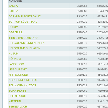
NORDSEE
BAKE A
9510063
e8daa3e2
BAKE Z
9510066
104fdc24
BORKUM FISCHERBALJE
9340020
8727ebfd
BORKUM SÜDSTRAND
9340030
478f21e9
BÜSUM
9510095
5287a3e1
DAGEBÜLL
9570040
6233e901
EIDER-SPERRWERK AP
9530010
04acd7e5
HELGOLAND BINNENHAFEN
9510070
c0ec139b
HELGOLAND SÜDHAFEN
9510075
0d8233b8
HUSUM
9530020
e114aeec
HÖRNUM
9570050
733755fd
LANGEOOG
9390010
a0c1dcb6
LIST AUF SYLT
9570070
5e92d73f
MITTELGRUND
9510132
3ff99b92
NORDERNEY RIFFGAT
9360010
c0244c0e
PELLWORM ANLEGER
9550021
2852b9ab
SCHARHÖRN
9510060
f0197bcf
SPIEKEROOG
9410010
662c4b5e
WITTDÜN
9570010
9c4c11f2
ZEHNERLOCH
9510010
e574d0af