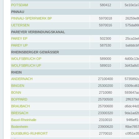
POTSDAM
580412
5e10e1e7
PINNAU
PINNAU-SPERRWERK BP
5970018
26259e8f
UETERSEN
5970016
575da86f
PAREYER VERBINDUNGSKANAL
PAREY EP
502300
25ca1bef
PAREY UP
587530
bafddcbf
RHEINSBERGER GEWÄSSER
WOLFSBRUCH OP
589000
4d00c13e
WOLFSBRUCH UP
589010
3d43a8d7
RHEIN
ANDERNACH
27100400
5735892a
BINGEN
25300200
0309cd61
BONN
2710080
593647aa
BOPPARD
25700500
2ff6379d
BRAUBACH
25700600
d6dc44d1
BREISACH
23300320
9da1ad2b
Basel-Rheinhalle
2310010
94f6eff1
Bodenheim
23900620
f6be7857
DUISBURG-RUHRORT
2770010
c0f51e35