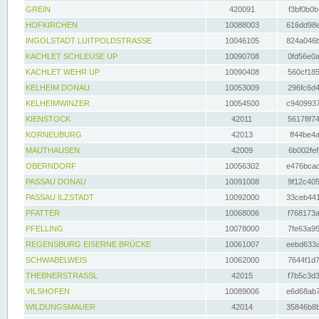
GREIN
420091
f3bf0b0b
HOFKIRCHEN
10088003
616dd98e
INGOLSTADT LUITPOLDSTRASSE
10046105
824a046b
KACHLET SCHLEUSE UP
10090708
0fd56e0a
KACHLET WEHR UP
10090408
560cf185
KELHEIM DONAU
10053009
296fc6d4
KELHEIMWINZER
10054500
c9409937
KIENSTOCK
42011
56178f74
KORNEUBURG
42013
ff44be4a
MAUTHAUSEN
42009
6b002fef
OBERNDORF
10056302
e476bcad
PASSAU DONAU
10091008
9f12c405
PASSAU ILZSTADT
10092000
33ceb441
PFATTER
10068006
f768173a
PFELLING
10078000
7fe63a95
REGENSBURG EISERNE BRÜCKE
10061007
eebd633a
SCHWABELWEIS
10062000
7644f1d7
THEBNERSTRASSL
42015
f7b5c3d3
VILSHOFEN
10089006
e6d68ab7
WILDUNGSMAUER
42014
35846b8b