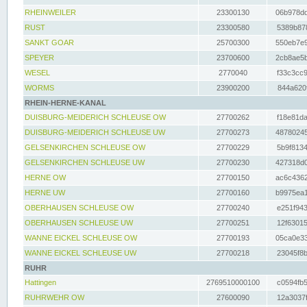
RHEINWEILER
23300130
06b978dd
RUST
23300580
5389b878
SANKT GOAR
25700300
550eb7e9
SPEYER
23700600
2cb8ae5b
WESEL
2770040
f33c3cc9
WORMS
23900200
844a620f
RHEIN-HERNE-KANAL
DUISBURG-MEIDERICH SCHLEUSE OW
27700262
f18e81da
DUISBURG-MEIDERICH SCHLEUSE UW
27700273
48780245
GELSENKIRCHEN SCHLEUSE OW
27700229
5b9f8134
GELSENKIRCHEN SCHLEUSE UW
27700230
427318d0
HERNE OW
27700150
ac6c4362
HERNE UW
27700160
b9975ea1
OBERHAUSEN SCHLEUSE OW
27700240
e251f943
OBERHAUSEN SCHLEUSE UW
27700251
12f63015
WANNE EICKEL SCHLEUSE OW
27700193
05ca0e33
WANNE EICKEL SCHLEUSE UW
27700218
23045f8b
RUHR
Hattingen
2769510000100
c0594fb5
RUHRWEHR OW
27600090
12a3037f