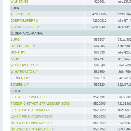
WILHERING
420061
aec23fd6
EDER
AFFOLDERN
42800502
ab9d5a42
EDERTALSPERRE
42800310
c6e9f744
SCHMITTLOTHEIM
42800309
d2155fa6
ELBE-HAVEL-KANAL
BURG
587507
831ad501
DETERSHAGEN
587505
a7b1eda9
GENTHIN
587535
e9e7f20c
KADE
587541
e4f29379
WUSTERWITZ OP
587540
c6a12d34
WUSTERWITZ UP
587550
3bfcf759
ZERBEN OP
587510
64c37072
ZERBEN UP
587520
532d8718
EIDER
EIDER-SPERRWERK BP
9520081
8ac85e6c
FRIEDRICHSTADT STRASSENBRÜCKE
9520060
721313e7
LEXFÄHRE OBERWASSER
9520020
86c5688f
LEXFÄHRE UNTERWASSER
9520030
7f01fbd8
NORDFELD OBERWASSER
9520040
61394669
NORDFELD UNTERWASSER
9520050
cb93548e