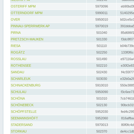
OSTERIFF MPM
5970096
eb90bd3f
OTTERNDORF MPM
5990011
5140295e
OVER
5950010
b02ce5c0
PINNAU-SPERRWERK AP
5970019
391bbba5
PIRNA
501040
85d686f1
PRETZSCH-MAUKEN
501330
f3dc8f07
RIESA
501110
b04b739d
ROGÄTZ
502250
133f0f6c
ROSSLAU
501490
e97116a4
ROTHENSEE
502210
e30f2e83
SANDAU
502430
f4c55f77
SCHARLEUK
503030
e32b0a28
SCHNACKENBURG
5910010
550e3885
SCHULAU
5950090
f3c6ee73
SCHÖNA
501010
7cb7461b
SCHÖNEBECK
502130
90bcb315
SCHÖPFSTELLE
5952030
fed4c295
SEEMANNSHÖFT
5952060
816affba
STADERSAND
5970013
80f0fc4d
STORKAU
502370
de4cc1db