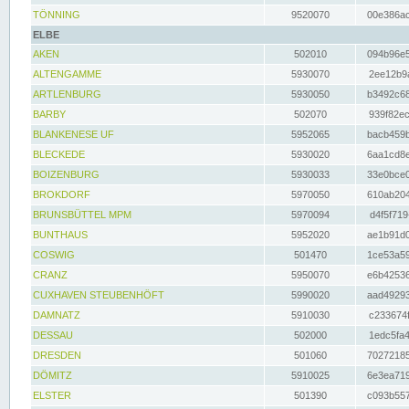
TÖNNING
9520070
00e386ac
ELBE
AKEN
502010
094b96e5
ALTENGAMME
5930070
2ee12b9a
ARTLENBURG
5930050
b3492c68
BARBY
502070
939f82ec
BLANKENESE UF
5952065
bacb459b
BLECKEDE
5930020
6aa1cd8e
BOIZENBURG
5930033
33e0bce0
BROKDORF
5970050
610ab204
BRUNSBÜTTEL MPM
5970094
d4f5f719
BUNTHAUS
5952020
ae1b91d0
COSWIG
501470
1ce53a59
CRANZ
5950070
e6b42536
CUXHAVEN STEUBENHÖFT
5990020
aad49293
DAMNATZ
5910030
c233674f
DESSAU
502000
1edc5fa4
DRESDEN
501060
70272185
DÖMITZ
5910025
6e3ea719
ELSTER
501390
c093b557