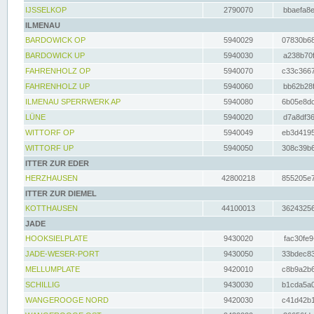
IJSSELKOP
2790070
bbaefa8e
ILMENAU
BARDOWICK OP
5940029
07830b68
BARDOWICK UP
5940030
a238b70f
FAHRENHOLZ OP
5940070
c33c3667
FAHRENHOLZ UP
5940060
bb62b28f
ILMENAU SPERRWERK AP
5940080
6b05e8dc
LÜNE
5940020
d7a8df36
WITTORF OP
5940049
eb3d4195
WITTORF UP
5940050
308c39b6
ITTER ZUR EDER
HERZHAUSEN
42800218
855205e7
ITTER ZUR DIEMEL
KOTTHAUSEN
44100013
36243256
JADE
HOOKSIELPLATE
9430020
fac30fe9
JADE-WESER-PORT
9430050
33bdec83
MELLUMPLATE
9420010
c8b9a2b6
SCHILLIG
9430030
b1cda5a0
WANGEROOGE NORD
9420030
c41d42b1