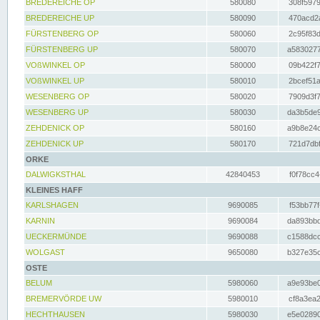
BREDEREICHE OP
580080
308f5979
BREDEREICHE UP
580090
470acd2a
FÜRSTENBERG OP
580060
2c95f83d
FÜRSTENBERG UP
580070
a5830277
VOßWINKEL OP
580000
09b422f7
VOßWINKEL UP
580010
2bcef51a
WESENBERG OP
580020
7909d3f7
WESENBERG UP
580030
da3b5de9
ZEHDENICK OP
580160
a9b8e24c
ZEHDENICK UP
580170
721d7dbf
ORKE
DALWIGKSTHAL
42840453
f0f78cc4
KLEINES HAFF
KARLSHAGEN
9690085
f53bb77f
KARNIN
9690084
da893bbd
UECKERMÜNDE
9690088
c1588dcc
WOLGAST
9650080
b327e35c
OSTE
BELUM
5980060
a9e93be0
BREMERVÖRDE UW
5980010
cf8a3ea2
HECHTHAUSEN
5980030
e5e02890