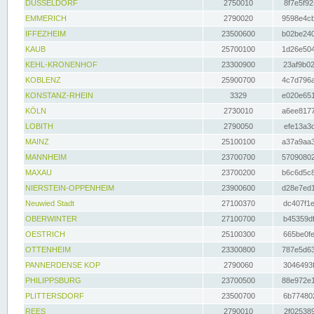
DÜSSELDORF
2750010
8f7e5f92
EMMERICH
2790020
9598e4cb
IFFEZHEIM
23500600
b02be240
KAUB
25700100
1d26e504
KEHL-KRONENHOF
23300900
23af9b02
KOBLENZ
25900700
4c7d796a
KONSTANZ-RHEIN
3329
e020e651
KÖLN
2730010
a6ee8177
LOBITH
2790050
efe13a3d
MAINZ
25100100
a37a9aa3
MANNHEIM
23700700
57090802
MAXAU
23700200
b6c6d5c8
NIERSTEIN-OPPENHEIM
23900600
d28e7ed1
Neuwied Stadt
27100370
dc407f1e
OBERWINTER
27100700
b45359df
OESTRICH
25100300
665be0fe
OTTENHEIM
23300800
787e5d63
PANNERDENSE KOP
2790060
3046493f
PHILIPPSBURG
23700500
88e972e1
PLITTERSDORF
23500700
6b774802
REES
2790010
2f025389