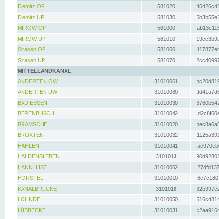
Diemitz OP
581020
d6426c42
Diemitz UP
581030
6b3b55e2
MIROW OP
581000
ab13c115
MIROW UP
581010
19cc3b9a
Strasen OP
581060
117877ec
Strasen UP
581070
2cc40997
MITTELLANDKANAL
ANDERTEN OW
31010061
bc20d819
ANDERTEN UW
31010060
dd41a7d6
BAD ESSEN
31010030
6760b547
BERENBUSCH
31010042
d2c8f60e
BRAMSCHE
31010020
bec8a6a5
BROXTEN
31010032
1125a391
HAHLEN
31010041
ac970eb0
HALDENSLEBEN
3101013
90d92801
HANN. LIST
31010062
27dfd137
HÖRSTEL
31010010
6c7c180f
KANALBRÜCKE
3101018
32b997c2
LOHNDE
31010050
516c4814
LÜBBECKE
31010031
c2aa9164