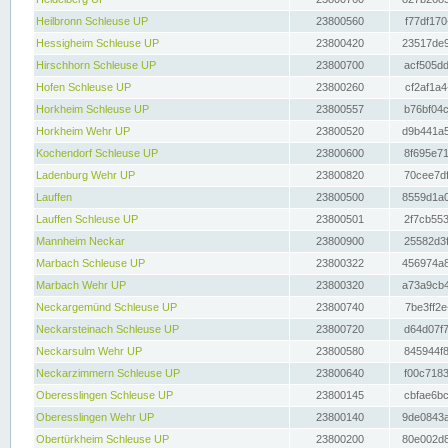
Heilbronn Schleuse UP
23800560
f77df170
Hessigheim Schleuse UP
23800420
23517de9
Hirschhorn Schleuse UP
23800700
acf505dd
Hofen Schleuse UP
23800260
cf2af1a4
Horkheim Schleuse UP
23800557
b76bf04c
Horkheim Wehr UP
23800520
d9b441a5
Kochendorf Schleuse UP
23800600
8f695e71
Ladenburg Wehr UP
23800820
70cee7df
Lauffen
23800500
8559d1a0
Lauffen Schleuse UP
23800501
2f7cb553
Mannheim Neckar
23800900
25582d3f
Marbach Schleuse UP
23800322
456974a8
Marbach Wehr UP
23800320
a73a9cb4
Neckargemünd Schleuse UP
23800740
7be3ff2e
Neckarsteinach Schleuse UP
23800720
d64d07f7
Neckarsulm Wehr UP
23800580
845944f8
Neckarzimmern Schleuse UP
23800640
f00c7183
Oberesslingen Schleuse UP
23800145
cbfae6bc
Oberesslingen Wehr UP
23800140
9de0843a
Obertürkheim Schleuse UP
23800200
80e002d8