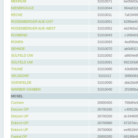
MEHRUM
31010071
be05603a
NIENBRÜGGE
31010044
864a8111
RECKE
31010011
7af19499
RODENBERGER AUE-OST
31010051
6288de60
RODENBERGER AUE-WEST
31010052
eb24b5a3
RUSBEND
31010043
c1f06401
RÜHEN
31010093
4ed5f6da
SEHNDE
31010070
ab0d9117
SÜLFELD OW
31010092
a8604e8f
SÜLFELD UW
31010091
892183d6
THUNE
31010080
42b865fb
VELSDORF
3101012
36f80081
VORSFELDE
31010090
dbb2bb9f
WARBER GRABEN
31010040
2f1080ba
MOSEL
Cochem
26900400
768df4e9
Detzem OP
26700180
c40912fd
Detzem UP
26700200
dc344605
Enkirch OP
26700880
87207dcd
Enkirch UP
26700900
ee861944
Fankel OP
26900280
68198b48