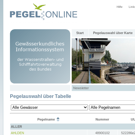
Hilfe
Link
Start
Pegelauswahl über Karte
Newsletter
Pegelauswahl über Tabelle
Pegelname
Nummer
UU
ALLER
AHLDEN
48900102
522286e2