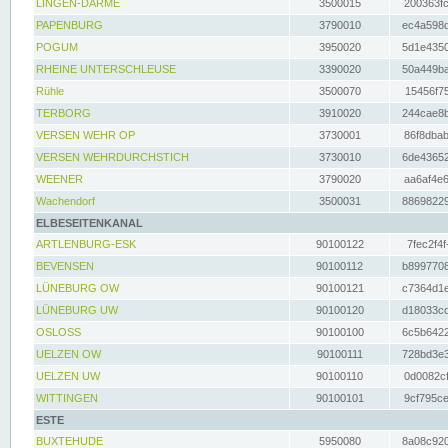
LINGEN-DARME
3500015
200363fc
PAPENBURG
3790010
ec4a598d
POGUM
3950020
5d1e4350
RHEINE UNTERSCHLEUSE
3390020
50a449ba
Rühle
3500070
15456f75
TERBORG
3910020
244cae8b
VERSEN WEHR OP
3730001
86f8dbab
VERSEN WEHRDURCHSTICH
3730010
6de43652
WEENER
3790020
aa6af4e6
Wachendorf
3500031
88698229
ELBESEITENKANAL
ARTLENBURG-ESK
90100122
7fec2f4f
BEVENSEN
90100112
b8997708
LÜNEBURG OW
90100121
c7364d1e
LÜNEBURG UW
90100120
d18033cd
OSLOSS
90100100
6c5b6422
UELZEN OW
90100111
728bd3e3
UELZEN UW
90100110
0d0082cf
WITTINGEN
90100101
9cf795ce
ESTE
BUXTEHUDE
5950080
8a08c920