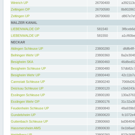
Wintrich UP
26700400
a392113c
Zeltingen OP
26700580
8b802863
Zeltingen UP
26700600
d867e7e9
MALZER KANAL
LIEBENWALDE OP
581540
3f8ceb6d
LIEBENWALDE UP
581550
a1cf60be
NECKAR
Aldingen Schleuse UP
23800280
dfdfb4ff
Beihingen Wehr UP
23800360
8a2e3048
Besigheim SKA
23800460
46d8ed02
Besigheim Schleuse UP
23800480
57db82c7
Besigheim Wehr UP
23800440
42c11b7a
Cannstatt Schleuse UP
23800240
7068d262
Deizisau Schleuse UP
23800120
c5b6243d
Esslingen Schleuse UP
23800180
130a3761
Esslingen Wehr OP
23800176
31c32a38
Feudenheim Schleuse UP
23800840
48a939b9
Gundelsheim UP
23800620
fc1072e4
Guttenbach Schleuse UP
23800660
bd36404b
Hassmersheim AMS
23800630
0e1b8ae0
Heidelberg UP
23800760
827b2685