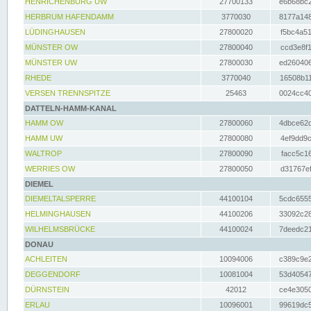
HENRICHENBURG UW
27700133
e6b68bc2
HERBRUM HAFENDAMM
3770030
8177a148
LÜDINGHAUSEN
27800020
f5bc4a51
MÜNSTER OW
27800040
ccd3e8f1
MÜNSTER UW
27800030
ed260406
RHEDE
3770040
16508b11
VERSEN TRENNSPITZE
25463
0024cc40
DATTELN-HAMM-KANAL
HAMM OW
27800060
4dbce62d
HAMM UW
27800080
4ef9dd9c
WALTROP
27800090
facc5c16
WERRIES OW
27800050
d31767ef
DIEMEL
DIEMELTALSPERRE
44100104
5cdc6555
HELMINGHAUSEN
44100206
33092c28
WILHELMSBRÜCKE
44100024
7deedc21
DONAU
ACHLEITEN
10094006
c389c9e2
DEGGENDORF
10081004
53d40547
DÜRNSTEIN
42012
ce4e3050
ERLAU
10096001
99619dc5