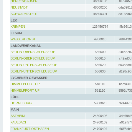
HERRENHAUSEN
48800108
8134af78
NEUSTADT
48800200
dda39817
SCHWARMSTEDT
48800301
8e16bd66
LEK
KRIMPEN
123456784
f5c96f13
LESUM
WASSERHORST
4930010
76844306
LANDWEHRKANAL
BERLIN-OBERSCHLEUSE OP
586600
24ce3282
BERLIN-OBERSCHLEUSE UP
586610
c42ad3df
BERLIN-UNTERSCHLEUSE OP
586620
503ad891
BERLIN-UNTERSCHLEUSE UP
586630
d198c901
LYCHENER GEWÄSSER
HIMMELPFORT OP
581110
bcdfa310
HIMMELPFORT UP
581120
9592d736
LÜHE
HORNEBURG
5960020
3244d787
MAIN
ASTHEIM
24300406
3de69bf8
FAULBACH
24700109
a919f57f
FRANKFURT OSTHAFEN
24700404
66ff3eb4