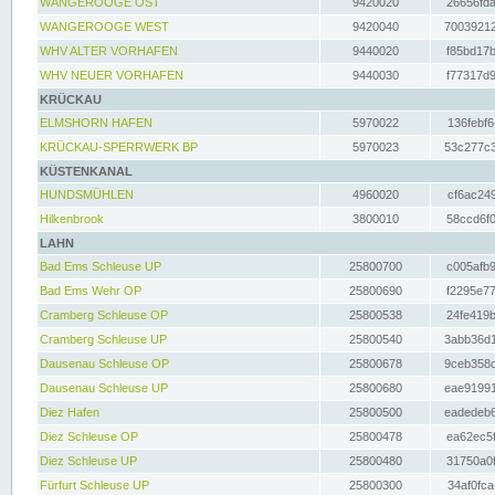
WANGEROOGE OST
9420020
26656fda
WANGEROOGE WEST
9420040
70039212
WHV ALTER VORHAFEN
9440020
f85bd17b
WHV NEUER VORHAFEN
9440030
f77317d9
KRÜCKAU
ELMSHORN HAFEN
5970022
136febf6
KRÜCKAU-SPERRWERK BP
5970023
53c277c3
KÜSTENKANAL
HUNDSMÜHLEN
4960020
cf6ac249
Hilkenbrook
3800010
58ccd6f0
LAHN
Bad Ems Schleuse UP
25800700
c005afb9
Bad Ems Wehr OP
25800690
f2295e77
Cramberg Schleuse OP
25800538
24fe419b
Cramberg Schleuse UP
25800540
3abb36d1
Dausenau Schleuse OP
25800678
9ceb358c
Dausenau Schleuse UP
25800680
eae91991
Diez Hafen
25800500
eadedeb6
Diez Schleuse OP
25800478
ea62ec5f
Diez Schleuse UP
25800480
31750a0f
Fürfurt Schleuse UP
25800300
34af0fca