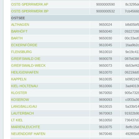
OSTE-SPERRWERK AP
9000000590
8c3295dc
OSTE-SPERRWERK BP
9000000532
7cb4566b
OSTSEE
ALTHAGEN
9650024
b8d05bf9
BARHÖFT
9650040
09227288
BARTH
9650030
00c33ed9
ECKERNFÖRDE
9610045
1faa9b2c
FLENSBURG
9610010
9e19c411
GREIFSWALD OIE
9690078
087b6386
GREIFSWALD-WIECK
9650073
6b53ef42
HEILIGENHAFEN
9610070
06219dd9
KAPPELN
9610035
b09f2243
KIEL-HOLTENAU
9610066
3ad4013f
KLOSTER
9670050
905e7328
KOSEROW
9690093
c0f33a36
LANGBALLIGAU
9610015
5a33bf14
LAUTERBACH
9670063
91922b9b
LT KIEL
9610050
736437d7
MARIENLEUCHTE
9610075
8effc15d
NEUENDORF HAFEN
9670046
492f85b8