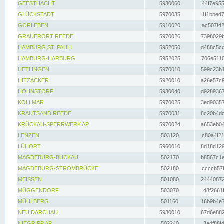
GEESTHACHT
5930060
44f7e955
GLÜCKSTADT
5970035
1f1bbed7
GORLEBEN
5910020
ac507f42
GRAUERORT REEDE
5970026
7398029b
HAMBURG ST. PAULI
5952050
d488c5cc
HAMBURG-HARBURG
5952025
706e5110
HETLINGEN
5970010
599c23b1
HITZACKER
5920010
a26e57c9
HOHNSTORF
5930040
d9289367
KOLLMAR
5970025
3ed90357
KRAUTSAND REEDE
5970031
8c20b4dc
KRÜCKAU-SPERRWERK AP
5970024
a653eb04
LENZEN
503120
c80a4f21
LÜHORT
5960010
8d18d129
MAGDEBURG-BUCKAU
502170
b8567c1e
MAGDEBURG-STROMBRÜCKE
502180
ccccb57f
MEISSEN
501080
24440872
MÜGGENDORF
503070
48f2661f
MÜHLBERG
501160
16b9b4e7
NEU DARCHAU
5930010
67d6e882
NIEGRIPP AP
502240
3adf88fd