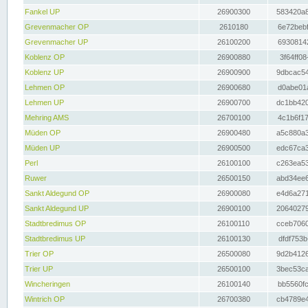
Fankel UP
26900300
583420a8
Grevenmacher OP
2610180
6e72bebf
Grevenmacher UP
26100200
69308142
Koblenz OP
26900880
3f64ff08
Koblenz UP
26900900
9dbcac54
Lehmen OP
26900680
d0abe01a
Lehmen UP
26900700
dc1bb420
Mehring AMS
26700100
4c1b6f17
Müden OP
26900480
a5c880a3
Müden UP
26900500
edc67ca3
Perl
26100100
c263ea53
Ruwer
26500150
abd34ee6
Sankt Aldegund OP
26900080
e4d6a271
Sankt Aldegund UP
26900100
20640279
Stadtbredimus OP
26100110
cceb7060
Stadtbredimus UP
26100130
dfdf753b
Trier OP
26500080
9d2b4126
Trier UP
26500100
3bec53ca
Wincheringen
26100140
bb5560fc
Wintrich OP
26700380
cb4789e4