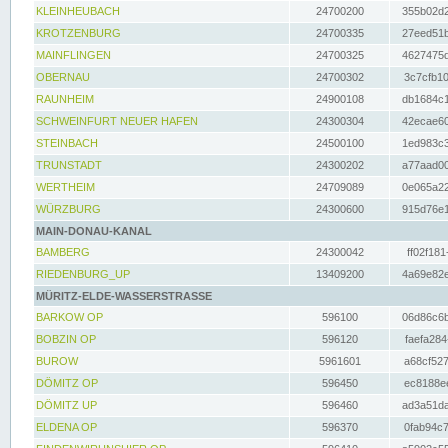
KLEINHEUBACH
24700200
355b02d2
KROTZENBURG
24700335
27eed51b
MAINFLINGEN
24700325
4627475d
OBERNAU
24700302
3c7cfb10
RAUNHEIM
24900108
db1684c1
SCHWEINFURT NEUER HAFEN
24300304
42ecae60
STEINBACH
24500100
1ed983c3
TRUNSTADT
24300202
a77aad00
WERTHEIM
24709089
0e065a22
WÜRZBURG
24300600
915d76e1
MAIN-DONAU-KANAL
BAMBERG
24300042
ff02f181
RIEDENBURG_UP
13409200
4a69e82e
MÜRITZ-ELDE-WASSERSTRASSE
BARKOW OP
596100
06d86c6b
BOBZIN OP
596120
faefa284
BUROW
5961601
a68cf527
DÖMITZ OP
596450
ec8188ee
DÖMITZ UP
596460
ad3a51da
ELDENA OP
596370
0fab94c7