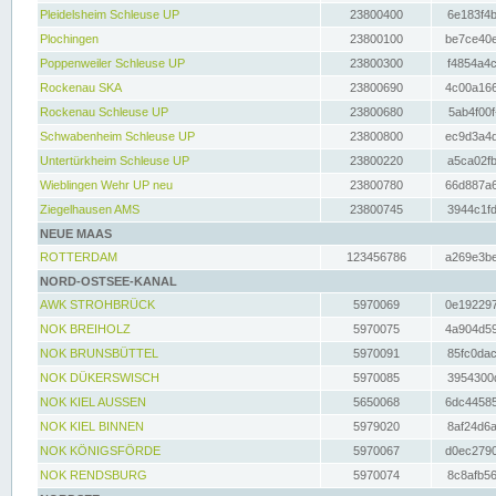
Pleidelsheim Schleuse UP
23800400
6e183f4b
Plochingen
23800100
be7ce40e
Poppenweiler Schleuse UP
23800300
f4854a4c
Rockenau SKA
23800690
4c00a166
Rockenau Schleuse UP
23800680
5ab4f00f
Schwabenheim Schleuse UP
23800800
ec9d3a4d
Untertürkheim Schleuse UP
23800220
a5ca02fb
Wieblingen Wehr UP neu
23800780
66d887a6
Ziegelhausen AMS
23800745
3944c1fd
NEUE MAAS
ROTTERDAM
123456786
a269e3be
NORD-OSTSEE-KANAL
AWK STROHBRÜCK
5970069
0e192297
NOK BREIHOLZ
5970075
4a904d59
NOK BRUNSBÜTTEL
5970091
85fc0dac
NOK DÜKERSWISCH
5970085
3954300d
NOK KIEL AUSSEN
5650068
6dc44585
NOK KIEL BINNEN
5979020
8af24d6a
NOK KÖNIGSFÖRDE
5970067
d0ec2790
NOK RENDSBURG
5970074
8c8afb56