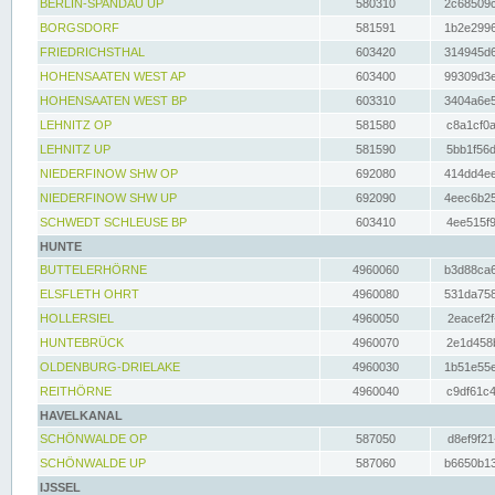
BERLIN-SPANDAU UP
580310
2c68509c
BORGSDORF
581591
1b2e2996
FRIEDRICHSTHAL
603420
314945d6
HOHENSAATEN WEST AP
603400
99309d3e
HOHENSAATEN WEST BP
603310
3404a6e5
LEHNITZ OP
581580
c8a1cf0a
LEHNITZ UP
581590
5bb1f56d
NIEDERFINOW SHW OP
692080
414dd4ee
NIEDERFINOW SHW UP
692090
4eec6b25
SCHWEDT SCHLEUSE BP
603410
4ee515f9
HUNTE
BUTTELERHÖRNE
4960060
b3d88ca6
ELSFLETH OHRT
4960080
531da758
HOLLERSIEL
4960050
2eacef2f
HUNTEBRÜCK
4960070
2e1d458b
OLDENBURG-DRIELAKE
4960030
1b51e55e
REITHÖRNE
4960040
c9df61c4
HAVELKANAL
SCHÖNWALDE OP
587050
d8ef9f21
SCHÖNWALDE UP
587060
b6650b13
IJSSEL