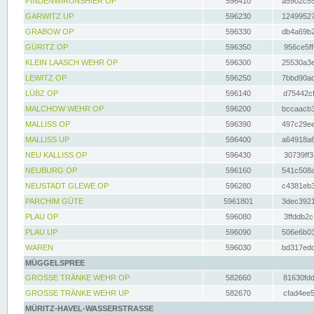
FINDENWIRUNSHIER OP
596410
a5902c55
GARWITZ UP
596230
12499527
GRABOW OP
596330
db4a69b2
GÜRITZ OP
596350
956ce5ff
KLEIN LAASCH WEHR OP
596300
25530a3e
LEWITZ OP
596250
7bbd90ad
LÜBZ OP
596140
d75442cf
MALCHOW WEHR OP
596200
bccaacb3
MALLISS OP
596390
497c29ee
MALLISS UP
596400
a64918a6
NEU KALLISS OP
596430
30739ff3
NEUBURG OP
596160
541c508a
NEUSTADT GLEWE OP
596280
c4381eb3
PARCHIM GÜTE
5961801
3dec3921
PLAU OP
596080
3ffddb2c
PLAU UP
596090
506e6b03
WAREN
596030
bd317edd
MÜGGELSPREE
GROSSE TRÄNKE WEHR OP
582660
81630fdd
GROSSE TRÄNKE WEHR UP
582670
cfad4ee5
MÜRITZ-HAVEL-WASSERSTRASSE