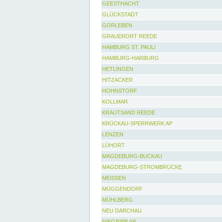
GEESTHACHT
GLÜCKSTADT
GORLEBEN
GRAUERORT REEDE
HAMBURG ST. PAULI
HAMBURG-HARBURG
HETLINGEN
HITZACKER
HOHNSTORF
KOLLMAR
KRAUTSAND REEDE
KRÜCKAU-SPERRWERK AP
LENZEN
LÜHORT
MAGDEBURG-BUCKAU
MAGDEBURG-STROMBRÜCKE
MEISSEN
MÜGGENDORF
MÜHLBERG
NEU DARCHAU
NIEGRIPP AP