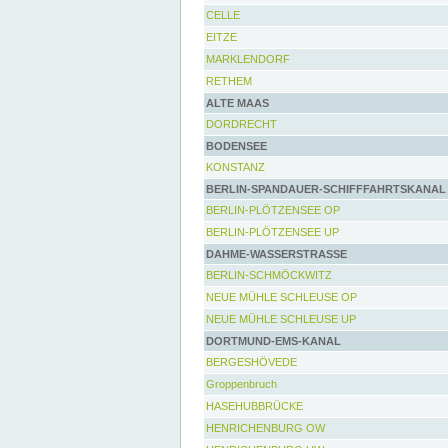
CELLE
EITZE
MARKLENDORF
RETHEM
ALTE MAAS
DORDRECHT
BODENSEE
KONSTANZ
BERLIN-SPANDAUER-SCHIFFFAHRTSKANAL
BERLIN-PLÖTZENSEE OP
BERLIN-PLÖTZENSEE UP
DAHME-WASSERSTRASSE
BERLIN-SCHMÖCKWITZ
NEUE MÜHLE SCHLEUSE OP
NEUE MÜHLE SCHLEUSE UP
DORTMUND-EMS-KANAL
BERGESHÖVEDE
Groppenbruch
HASEHUBBRÜCKE
HENRICHENBURG OW