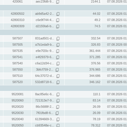
420061
aec23fd6-9...
2144.1
07.08.2026 01
42800502
ab9d5a42-2...
44.02
07.08.2026 01
42800310
c6e9f744-4...
49.2
07.08.2026 01
42800309
d2155fa6-b...
74.5
07.08.2026 01
587507
831ad501-d...
332.54
07.08.2026 01
587505
a7b1eda9-b...
326.83
07.08.2026 00
587535
e9e7f20c-9...
361.444
07.08.2026 01
587541
e4f29379-6...
371.285
07.08.2026 01
587540
c6a12d34-c...
376.56
07.08.2026 01
587550
3bfcf759-2...
376.965
07.08.2026 01
587510
64c37072-d...
344.686
07.08.2026 01
587520
532d8718-6...
346.162
07.08.2026 01
9520081
8ac85e6c-6...
110.1
07.08.2026 01
9520060
721313e7-9...
83.14
07.08.2026 01
9520020
86c5688f-2...
26.09
07.08.2026 01
9520030
7f01fbd8-6...
26.09
07.08.2026 01
9520040
61394669-3...
78.19
07.08.2026 01
9520050
cb93548e-c...
78.312
07.08.2026 01