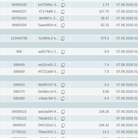
48300105
b475386c-3...
1.74
07.08.2026 01
48900237
47174d8f-1...
107.75
07.08.2026 01
48700103
8b4f9f7c-3...
38.47
07.08.2026 01
48900204
5aaed954-d...
82.32
07.08.2026 01
123456785
6c6f84c2-b...
975.0
07.08.2026 01
906
aa9179c1-1...
0.0
07.08.2026 01
586640
ee52ce62-2...
7.4
07.08.2026 01
586650
45721a68-5...
7.5
07.08.2026 01
586810
6b595707-8...
0.3
07.08.2026 01
586270
0e0dbcc9-0...
9.56
07.08.2026 01
586280
c9a6c3bf-0...
9.4
07.08.2026 01
34000010
ade3a084-8...
108.26
07.08.2026 01
27700122
7bbdb421-2...
07.08.2026 01
3690010
04572010-1...
166.42
07.08.2026 01
27700111
70bee932-1...
14.3
07.08.2026 01