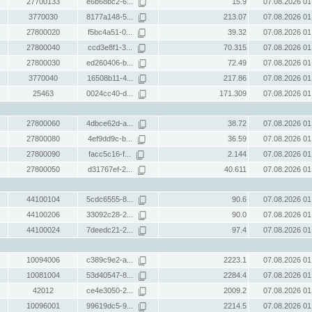
27700133
e6b68bc2-6...
15.9
07.08.2026 01
3770030
8177a148-5...
213.07
07.08.2026 01
27800020
f5bc4a51-0...
39.32
07.08.2026 01
27800040
ccd3e8f1-3...
70.315
07.08.2026 01
27800030
ed260406-b...
72.49
07.08.2026 01
3770040
16508b11-4...
217.86
07.08.2026 01
25463
0024cc40-d...
171.309
07.08.2026 01
27800060
4dbce62d-a...
38.72
07.08.2026 01
27800080
4ef9dd9c-b...
36.59
07.08.2026 01
27800090
facc5c16-f...
2.144
07.08.2026 01
27800050
d31767ef-2...
40.611
07.08.2026 01
44100104
5cdc6555-8...
90.6
07.08.2026 01
44100206
33092c28-2...
90.0
07.08.2026 01
44100024
7deedc21-2...
97.4
07.08.2026 01
10094006
c389c9e2-a...
2223.1
07.08.2026 01
10081004
53d40547-8...
2284.4
07.08.2026 01
42012
ce4e3050-2...
2009.2
07.08.2026 01
10096001
99619dc5-9...
2214.5
07.08.2026 01