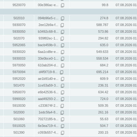
9520070
00e386ac-e...
99.8
07.08.2026 01
502010
094b96e5-c...
274.8
07.08.2026 01
5930070
2ee12b9a-f...
588.787
07.08.2026 01
5930050
b3492c68-8...
573.86
07.08.2026 01
502070
939f82ec-1...
294.82
07.08.2026 01
5952065
bacb459b-0...
635.0
07.08.2026 01
5930020
6aa1cd8e-e...
549.633
07.08.2026 01
5930033
33e0bce0-1...
558.534
07.08.2026 01
5970050
610ab204-d...
684.2
07.08.2026 01
5970094
d4f5f719-8...
695.214
07.08.2026 01
5952020
ae1b91d0-e...
609.9
07.08.2026 01
501470
1ce53a59-3...
236.31
07.08.2026 01
5950070
e6b42536-6...
634.42
07.08.2026 01
5990020
aad49293-2...
724.0
07.08.2026 01
5910030
c233674f-2...
509.35
07.08.2026 01
502000
1edc5fa4-8...
261.16
07.08.2026 01
501060
70272185-b...
55.63
07.08.2026 01
5910025
6e3ea719-4...
504.7
07.08.2026 01
501390
c093b557-4...
200.15
07.08.2026 01