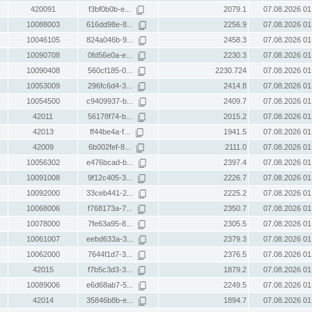
420091
f3bf0b0b-e...
2079.1
07.08.2026 01
10088003
616dd98e-8...
2256.9
07.08.2026 01
10046105
824a046b-9...
2458.3
07.08.2026 01
10090708
0fd56e0a-e...
2230.3
07.08.2026 01
10090408
560cf185-0...
2230.724
07.08.2026 01
10053009
296fc6d4-3...
2414.8
07.08.2026 01
10054500
c9409937-b...
2409.7
07.08.2026 01
42011
56178f74-b...
2015.2
07.08.2026 01
42013
ff44be4a-f...
1941.5
07.08.2026 01
42009
6b002fef-8...
2111.0
07.08.2026 01
10056302
e476bcad-b...
2397.4
07.08.2026 01
10091008
9f12c405-3...
2226.7
07.08.2026 01
10092000
33ceb441-2...
2225.2
07.08.2026 01
10068006
f768173a-7...
2350.7
07.08.2026 01
10078000
7fe63a95-8...
2305.5
07.08.2026 01
10061007
eebd633a-3...
2379.3
07.08.2026 01
10062000
7644f1d7-3...
2376.5
07.08.2026 01
42015
f7b5c3d3-3...
1879.2
07.08.2026 01
10089006
e6d68ab7-5...
2249.5
07.08.2026 01
42014
35846b8b-e...
1894.7
07.08.2026 01