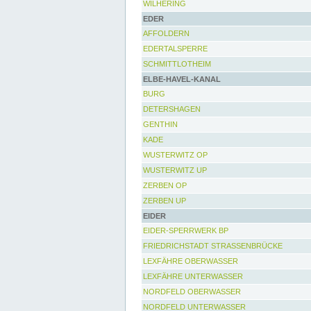
WILHERING
EDER
AFFOLDERN
EDERTALSPERRE
SCHMITTLOTHEIM
ELBE-HAVEL-KANAL
BURG
DETERSHAGEN
GENTHIN
KADE
WUSTERWITZ OP
WUSTERWITZ UP
ZERBEN OP
ZERBEN UP
EIDER
EIDER-SPERRWERK BP
FRIEDRICHSTADT STRASSENBRÜCKE
LEXFÄHRE OBERWASSER
LEXFÄHRE UNTERWASSER
NORDFELD OBERWASSER
NORDFELD UNTERWASSER