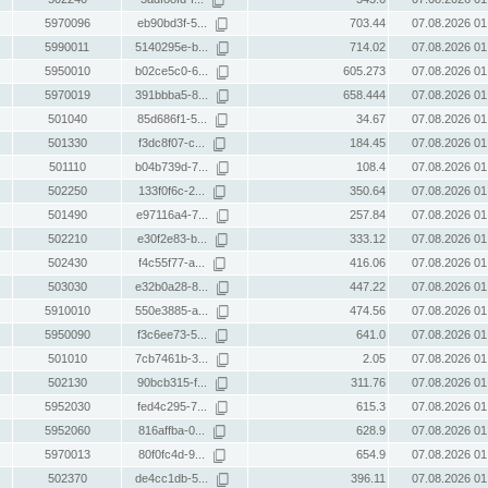
5970096
eb90bd3f-5...
703.44
07.08.2026 01
5990011
5140295e-b...
714.02
07.08.2026 01
5950010
b02ce5c0-6...
605.273
07.08.2026 01
5970019
391bbba5-8...
658.444
07.08.2026 01
501040
85d686f1-5...
34.67
07.08.2026 01
501330
f3dc8f07-c...
184.45
07.08.2026 01
501110
b04b739d-7...
108.4
07.08.2026 01
502250
133f0f6c-2...
350.64
07.08.2026 01
501490
e97116a4-7...
257.84
07.08.2026 01
502210
e30f2e83-b...
333.12
07.08.2026 01
502430
f4c55f77-a...
416.06
07.08.2026 01
503030
e32b0a28-8...
447.22
07.08.2026 01
5910010
550e3885-a...
474.56
07.08.2026 01
5950090
f3c6ee73-5...
641.0
07.08.2026 01
501010
7cb7461b-3...
2.05
07.08.2026 01
502130
90bcb315-f...
311.76
07.08.2026 01
5952030
fed4c295-7...
615.3
07.08.2026 01
5952060
816affba-0...
628.9
07.08.2026 01
5970013
80f0fc4d-9...
654.9
07.08.2026 01
502370
de4cc1db-5...
396.11
07.08.2026 01