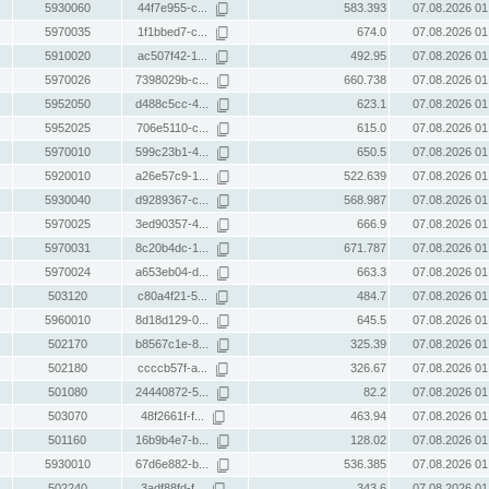
5930060
44f7e955-c...
583.393
07.08.2026 01
5970035
1f1bbed7-c...
674.0
07.08.2026 01
5910020
ac507f42-1...
492.95
07.08.2026 01
5970026
7398029b-c...
660.738
07.08.2026 01
5952050
d488c5cc-4...
623.1
07.08.2026 01
5952025
706e5110-c...
615.0
07.08.2026 01
5970010
599c23b1-4...
650.5
07.08.2026 01
5920010
a26e57c9-1...
522.639
07.08.2026 01
5930040
d9289367-c...
568.987
07.08.2026 01
5970025
3ed90357-4...
666.9
07.08.2026 01
5970031
8c20b4dc-1...
671.787
07.08.2026 01
5970024
a653eb04-d...
663.3
07.08.2026 01
503120
c80a4f21-5...
484.7
07.08.2026 01
5960010
8d18d129-0...
645.5
07.08.2026 01
502170
b8567c1e-8...
325.39
07.08.2026 01
502180
ccccb57f-a...
326.67
07.08.2026 01
501080
24440872-5...
82.2
07.08.2026 01
503070
48f2661f-f...
463.94
07.08.2026 01
501160
16b9b4e7-b...
128.02
07.08.2026 01
5930010
67d6e882-b...
536.385
07.08.2026 01
502240
3adf88fd-f...
343.6
07.08.2026 01