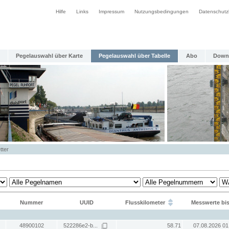
Hilfe
Links
Impressum
Nutzungsbedingungen
Datenschutz
Pegelauswahl über Karte
Pegelauswahl über Tabelle
Abo
Down
tter
Nummer
UUID
Flusskilometer
Messwerte bi
48900102
522286e2-b...
58.71
07.08.2026 01