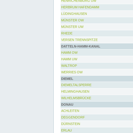
HENRICHENBURG UW
HERBRUM HAFENDAMM
LÜDINGHAUSEN
MÜNSTER OW
MÜNSTER UW
RHEDE
VERSEN TRENNSPITZE
DATTELN-HAMM-KANAL
HAMM OW
HAMM UW
WALTROP
WERRIES OW
DIEMEL
DIEMELTALSPERRE
HELMINGHAUSEN
WILHELMSBRÜCKE
DONAU
ACHLEITEN
DEGGENDORF
DÜRNSTEIN
ERLAU