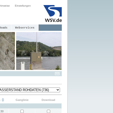
hinweise
Einstellungen
loads
Webservices
s
Ganglinie
Download
:30