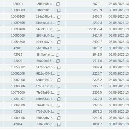
420091
f3bf0b0b-e...
2079.1
06.08.2026 13
10088003
616dd98e-8...
2256.9
06.08.2026 13
10046105
824a046b-9...
2458.3
06.08.2026 13
10090708
0fd56e0a-e...
2230.3
06.08.2026 12
10090408
560cf185-0...
2230.724
06.08.2026 13
10053009
296fc6d4-3...
2414.8
06.08.2026 13
10054500
c9409937-b...
2409.7
06.08.2026 13
42011
56178f74-b...
2015.2
06.08.2026 13
42013
ff44be4a-f...
1941.5
06.08.2026 13
42009
6b002fef-8...
2111.0
06.08.2026 13
10056302
e476bcad-b...
2397.4
06.08.2026 13
10091008
9f12c405-3...
2226.7
06.08.2026 13
10092000
33ceb441-2...
2225.2
06.08.2026 13
10068006
f768173a-7...
2350.7
06.08.2026 13
10078000
7fe63a95-8...
2305.5
06.08.2026 13
10061007
eebd633a-3...
2379.3
06.08.2026 13
10062000
7644f1d7-3...
2376.5
06.08.2026 13
42015
f7b5c3d3-3...
1879.2
06.08.2026 13
10089006
e6d68ab7-5...
2249.5
06.08.2026 13
42014
35846b8b-e...
1894.7
06.08.2026 13