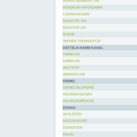
HENRICHENBURG UW
HERBRUM HAFENDAMM
LÜDINGHAUSEN
MÜNSTER OW
MÜNSTER UW
RHEDE
VERSEN TRENNSPITZE
DATTELN-HAMM-KANAL
HAMM OW
HAMM UW
WALTROP
WERRIES OW
DIEMEL
DIEMELTALSPERRE
HELMINGHAUSEN
WILHELMSBRÜCKE
DONAU
ACHLEITEN
DEGGENDORF
DÜRNSTEIN
ERLAU