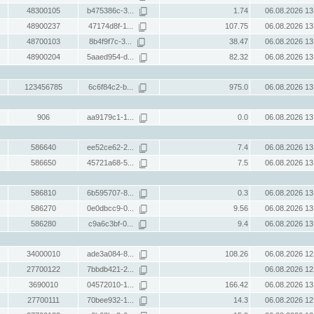
48300105
b475386c-3...
1.74
06.08.2026 13
48900237
47174d8f-1...
107.75
06.08.2026 13
48700103
8b4f9f7c-3...
38.47
06.08.2026 13
48900204
5aaed954-d...
82.32
06.08.2026 13
123456785
6c6f84c2-b...
975.0
06.08.2026 13
906
aa9179c1-1...
0.0
06.08.2026 13
586640
ee52ce62-2...
7.4
06.08.2026 13
586650
45721a68-5...
7.5
06.08.2026 13
586810
6b595707-8...
0.3
06.08.2026 13
586270
0e0dbcc9-0...
9.56
06.08.2026 13
586280
c9a6c3bf-0...
9.4
06.08.2026 13
34000010
ade3a084-8...
108.26
06.08.2026 12
27700122
7bbdb421-2...
06.08.2026 12
3690010
04572010-1...
166.42
06.08.2026 13
27700111
70bee932-1...
14.3
06.08.2026 12