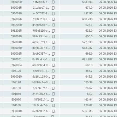
5930060
44f7e955-c...
583.393
06.08.2026 13
5970035
1f1bbed7-c...
674.0
06.08.2026 13
5910020
ac507f42-1...
492.95
06.08.2026 13
5970026
7398029b-c...
660.738
06.08.2026 13
5952050
d488c5cc-4...
623.1
06.08.2026 13
5952025
706e5110-c...
615.0
06.08.2026 13
5970010
599c23b1-4...
650.5
06.08.2026 13
5920010
a26e57c9-1...
522.639
06.08.2026 13
5930040
d9289367-c...
568.987
06.08.2026 13
5970025
3ed90357-4...
666.9
06.08.2026 13
5970031
8c20b4dc-1...
671.787
06.08.2026 13
5970024
a653eb04-d...
663.3
06.08.2026 13
503120
c80a4f21-5...
484.7
06.08.2026 13
5960010
8d18d129-0...
645.5
06.08.2026 13
502170
b8567c1e-8...
325.39
06.08.2026 13
502180
ccccb57f-a...
326.67
06.08.2026 13
501080
24440872-5...
82.2
06.08.2026 13
503070
48f2661f-f...
463.94
06.08.2026 13
501160
16b9b4e7-b...
128.02
06.08.2026 13
5930010
67d6e882-b...
536.385
06.08.2026 13
502240
3adf88fd-f...
343.6
06.08.2026 13