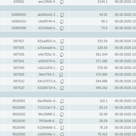
420061
aec23fd6-9...
2144.1
06.08.2026 13
42800502
ab9d5a42-2...
44.02
06.08.2026 13
42800310
c6e9f744-4...
49.2
06.08.2026 13
42800309
d2155fa6-b...
74.5
06.08.2026 13
587507
831ad501-d...
332.54
06.08.2026 13
587505
a7b1eda9-b...
326.83
06.08.2026 13
587535
e9e7f20c-9...
361.444
06.08.2026 13
587541
e4f29379-6...
371.285
06.08.2026 13
587540
c6a12d34-c...
376.56
06.08.2026 13
587550
3bfcf759-2...
376.965
06.08.2026 13
587510
64c37072-d...
344.686
06.08.2026 13
587520
532d8718-6...
346.162
06.08.2026 13
9520081
8ac85e6c-6...
110.1
06.08.2026 13
9520060
721313e7-9...
83.14
06.08.2026 13
9520020
86c5688f-2...
26.09
06.08.2026 13
9520030
7f01fbd8-6...
26.09
06.08.2026 13
9520040
61394669-3...
78.19
06.08.2026 13
9520050
cb93548e-c...
78.312
06.08.2026 13