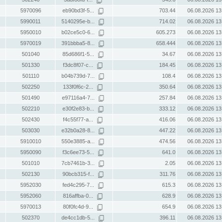
5970096
eb90bd3f-5...
703.44
06.08.2026 13
5990011
5140295e-b...
714.02
06.08.2026 13
5950010
b02ce5c0-6...
605.273
06.08.2026 13
5970019
391bbba5-8...
658.444
06.08.2026 13
501040
85d686f1-5...
34.67
06.08.2026 13
501330
f3dc8f07-c...
184.45
06.08.2026 13
501110
b04b739d-7...
108.4
06.08.2026 13
502250
133f0f6c-2...
350.64
06.08.2026 13
501490
e97116a4-7...
257.84
06.08.2026 13
502210
e30f2e83-b...
333.12
06.08.2026 13
502430
f4c55f77-a...
416.06
06.08.2026 13
503030
e32b0a28-8...
447.22
06.08.2026 13
5910010
550e3885-a...
474.56
06.08.2026 13
5950090
f3c6ee73-5...
641.0
06.08.2026 13
501010
7cb7461b-3...
2.05
06.08.2026 13
502130
90bcb315-f...
311.76
06.08.2026 13
5952030
fed4c295-7...
615.3
06.08.2026 13
5952060
816affba-0...
628.9
06.08.2026 13
5970013
80f0fc4d-9...
654.9
06.08.2026 13
502370
de4cc1db-5...
396.11
06.08.2026 13