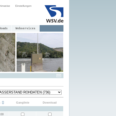
hinweise
Einstellungen
loads
Webservices
s
Ganglinie
Download
:00