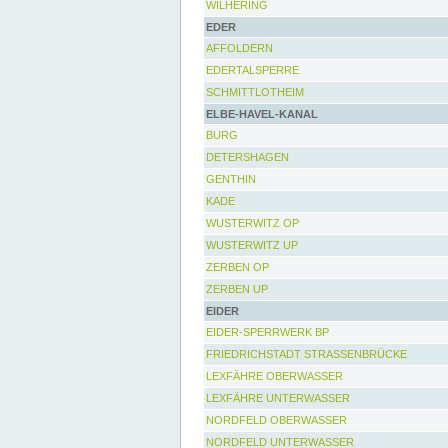
WILHERING
EDER
AFFOLDERN
EDERTALSPERRE
SCHMITTLOTHEIM
ELBE-HAVEL-KANAL
BURG
DETERSHAGEN
GENTHIN
KADE
WUSTERWITZ OP
WUSTERWITZ UP
ZERBEN OP
ZERBEN UP
EIDER
EIDER-SPERRWERK BP
FRIEDRICHSTADT STRASSENBRÜCKE
LEXFÄHRE OBERWASSER
LEXFÄHRE UNTERWASSER
NORDFELD OBERWASSER
NORDFELD UNTERWASSER