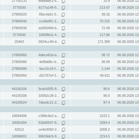
27700133
e6b68bc2-6...
15.9
06.08.2026 12
3770030
8177a148-5...
213.07
06.08.2026 13
27800020
f5bc4a51-0...
39.32
06.08.2026 12
27800040
ccd3e8f1-3...
70.315
06.08.2026 12
27800030
ed260406-b...
72.49
06.08.2026 12
3770040
16508b11-4...
217.86
06.08.2026 13
25463
0024cc40-d...
171.309
06.08.2026 13
27800060
4dbce62d-a...
38.72
06.08.2026 12
27800080
4ef9dd9c-b...
36.59
06.08.2026 12
27800090
facc5c16-f...
2.144
06.08.2026 12
27800050
d31767ef-2...
40.611
06.08.2026 12
44100104
5cdc6555-8...
90.6
06.08.2026 13
44100206
33092c28-2...
90.0
06.08.2026 13
44100024
7deedc21-2...
97.4
06.08.2026 13
10094006
c389c9e2-a...
2223.1
06.08.2026 13
10081004
53d40547-8...
2284.4
06.08.2026 13
42012
ce4e3050-2...
2009.2
06.08.2026 12
10096001
99619dc5-9...
2214.5
06.08.2026 13