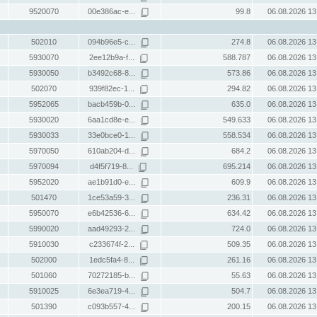
9520070
00e386ac-e...
99.8
06.08.2026 13
502010
094b96e5-c...
274.8
06.08.2026 13
5930070
2ee12b9a-f...
588.787
06.08.2026 13
5930050
b3492c68-8...
573.86
06.08.2026 13
502070
939f82ec-1...
294.82
06.08.2026 13
5952065
bacb459b-0...
635.0
06.08.2026 13
5930020
6aa1cd8e-e...
549.633
06.08.2026 13
5930033
33e0bce0-1...
558.534
06.08.2026 13
5970050
610ab204-d...
684.2
06.08.2026 13
5970094
d4f5f719-8...
695.214
06.08.2026 13
5952020
ae1b91d0-e...
609.9
06.08.2026 13
501470
1ce53a59-3...
236.31
06.08.2026 13
5950070
e6b42536-6...
634.42
06.08.2026 13
5990020
aad49293-2...
724.0
06.08.2026 13
5910030
c233674f-2...
509.35
06.08.2026 13
502000
1edc5fa4-8...
261.16
06.08.2026 13
501060
70272185-b...
55.63
06.08.2026 13
5910025
6e3ea719-4...
504.7
06.08.2026 13
501390
c093b557-4...
200.15
06.08.2026 13