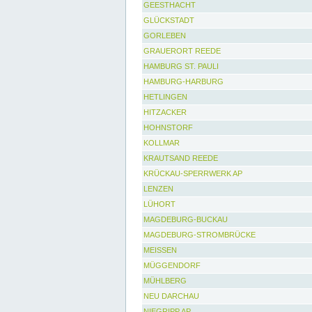
GEESTHACHT
GLÜCKSTADT
GORLEBEN
GRAUERORT REEDE
HAMBURG ST. PAULI
HAMBURG-HARBURG
HETLINGEN
HITZACKER
HOHNSTORF
KOLLMAR
KRAUTSAND REEDE
KRÜCKAU-SPERRWERK AP
LENZEN
LÜHORT
MAGDEBURG-BUCKAU
MAGDEBURG-STROMBRÜCKE
MEISSEN
MÜGGENDORF
MÜHLBERG
NEU DARCHAU
NIEGRIPP AP