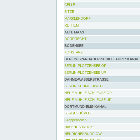
CELLE
EITZE
MARKLENDORF
RETHEM
ALTE MAAS
DORDRECHT
BODENSEE
KONSTANZ
BERLIN-SPANDAUER-SCHIFFFAHRTSKANAL
BERLIN-PLÖTZENSEE OP
BERLIN-PLÖTZENSEE UP
DAHME-WASSERSTRASSE
BERLIN-SCHMÖCKWITZ
NEUE MÜHLE SCHLEUSE OP
NEUE MÜHLE SCHLEUSE UP
DORTMUND-EMS-KANAL
BERGESHÖVEDE
Groppenbruch
HASEHUBBRÜCKE
HENRICHENBURG OW