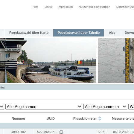
Hilfe
Links
Impressum
Nutzungsbedingungen
Datenschutz
Pegelauswahl über Karte
Pegelauswahl über Tabelle
Abo
Down
tter
Nummer
UUID
Flusskilometer
Messwerte bi
48900102
522286e2-b...
58.71
06.08.2026 13