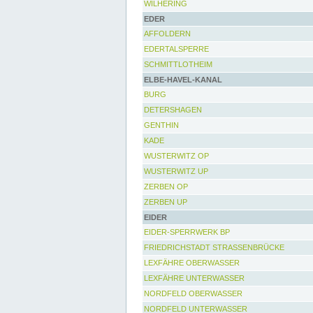
WILHERING
EDER
AFFOLDERN
EDERTALSPERRE
SCHMITTLOTHEIM
ELBE-HAVEL-KANAL
BURG
DETERSHAGEN
GENTHIN
KADE
WUSTERWITZ OP
WUSTERWITZ UP
ZERBEN OP
ZERBEN UP
EIDER
EIDER-SPERRWERK BP
FRIEDRICHSTADT STRASSENBRÜCKE
LEXFÄHRE OBERWASSER
LEXFÄHRE UNTERWASSER
NORDFELD OBERWASSER
NORDFELD UNTERWASSER