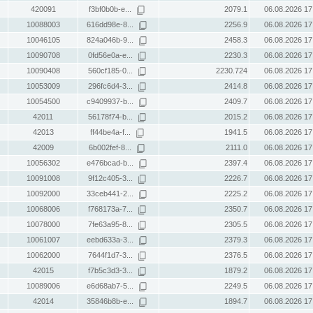
420091
f3bf0b0b-e...
2079.1
06.08.2026 17
10088003
616dd98e-8...
2256.9
06.08.2026 17
10046105
824a046b-9...
2458.3
06.08.2026 17
10090708
0fd56e0a-e...
2230.3
06.08.2026 17
10090408
560cf185-0...
2230.724
06.08.2026 17
10053009
296fc6d4-3...
2414.8
06.08.2026 17
10054500
c9409937-b...
2409.7
06.08.2026 17
42011
56178f74-b...
2015.2
06.08.2026 17
42013
ff44be4a-f...
1941.5
06.08.2026 17
42009
6b002fef-8...
2111.0
06.08.2026 17
10056302
e476bcad-b...
2397.4
06.08.2026 17
10091008
9f12c405-3...
2226.7
06.08.2026 17
10092000
33ceb441-2...
2225.2
06.08.2026 17
10068006
f768173a-7...
2350.7
06.08.2026 17
10078000
7fe63a95-8...
2305.5
06.08.2026 17
10061007
eebd633a-3...
2379.3
06.08.2026 17
10062000
7644f1d7-3...
2376.5
06.08.2026 17
42015
f7b5c3d3-3...
1879.2
06.08.2026 17
10089006
e6d68ab7-5...
2249.5
06.08.2026 17
42014
35846b8b-e...
1894.7
06.08.2026 17