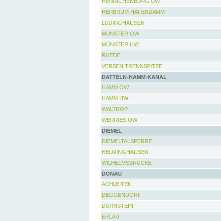
HENRICHENBURG UW
HERBRUM HAFENDAMM
LÜDINGHAUSEN
MÜNSTER OW
MÜNSTER UW
RHEDE
VERSEN TRENNSPITZE
DATTELN-HAMM-KANAL
HAMM OW
HAMM UW
WALTROP
WERRIES OW
DIEMEL
DIEMELTALSPERRE
HELMINGHAUSEN
WILHELMSBRÜCKE
DONAU
ACHLEITEN
DEGGENDORF
DÜRNSTEIN
ERLAU