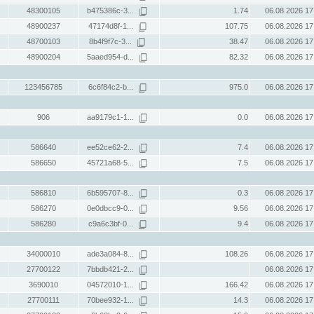
48300105
b475386c-3...
1.74
06.08.2026 17
48900237
47174d8f-1...
107.75
06.08.2026 17
48700103
8b4f9f7c-3...
38.47
06.08.2026 17
48900204
5aaed954-d...
82.32
06.08.2026 17
123456785
6c6f84c2-b...
975.0
06.08.2026 17
906
aa9179c1-1...
0.0
06.08.2026 17
586640
ee52ce62-2...
7.4
06.08.2026 17
586650
45721a68-5...
7.5
06.08.2026 17
586810
6b595707-8...
0.3
06.08.2026 17
586270
0e0dbcc9-0...
9.56
06.08.2026 17
586280
c9a6c3bf-0...
9.4
06.08.2026 17
34000010
ade3a084-8...
108.26
06.08.2026 17
27700122
7bbdb421-2...
06.08.2026 17
3690010
04572010-1...
166.42
06.08.2026 17
27700111
70bee932-1...
14.3
06.08.2026 17