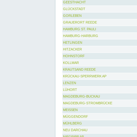
GEESTHACHT
GLÜCKSTADT
GORLEBEN
GRAUERORT REEDE
HAMBURG ST. PAULI
HAMBURG-HARBURG
HETLINGEN
HITZACKER
HOHNSTORF
KOLLMAR
KRAUTSAND REEDE
KRÜCKAU-SPERRWERK AP
LENZEN
LÜHORT
MAGDEBURG-BUCKAU
MAGDEBURG-STROMBRÜCKE
MEISSEN
MÜGGENDORF
MÜHLBERG
NEU DARCHAU
NIEGRIPP AP