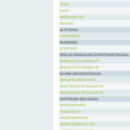
CELLE
EITZE
MARKLENDORF
RETHEM
ALTE MAAS
DORDRECHT
BODENSEE
KONSTANZ
BERLIN-SPANDAUER-SCHIFFFAHRTSKANAL
BERLIN-PLÖTZENSEE OP
BERLIN-PLÖTZENSEE UP
DAHME-WASSERSTRASSE
BERLIN-SCHMÖCKWITZ
NEUE MÜHLE SCHLEUSE OP
NEUE MÜHLE SCHLEUSE UP
DORTMUND-EMS-KANAL
BERGESHÖVEDE
Groppenbruch
HASEHUBBRÜCKE
HENRICHENBURG OW