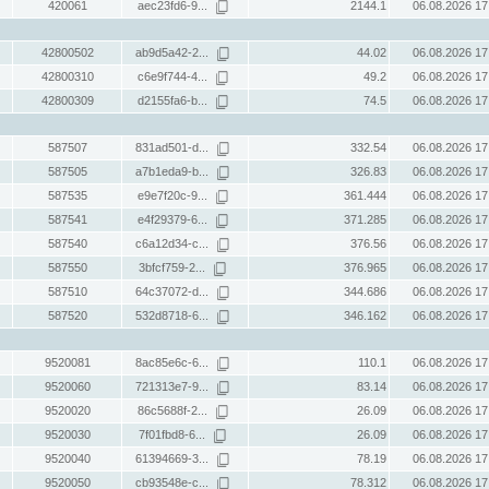
420061
aec23fd6-9...
2144.1
06.08.2026 17
42800502
ab9d5a42-2...
44.02
06.08.2026 17
42800310
c6e9f744-4...
49.2
06.08.2026 17
42800309
d2155fa6-b...
74.5
06.08.2026 17
587507
831ad501-d...
332.54
06.08.2026 17
587505
a7b1eda9-b...
326.83
06.08.2026 17
587535
e9e7f20c-9...
361.444
06.08.2026 17
587541
e4f29379-6...
371.285
06.08.2026 17
587540
c6a12d34-c...
376.56
06.08.2026 17
587550
3bfcf759-2...
376.965
06.08.2026 17
587510
64c37072-d...
344.686
06.08.2026 17
587520
532d8718-6...
346.162
06.08.2026 17
9520081
8ac85e6c-6...
110.1
06.08.2026 17
9520060
721313e7-9...
83.14
06.08.2026 17
9520020
86c5688f-2...
26.09
06.08.2026 17
9520030
7f01fbd8-6...
26.09
06.08.2026 17
9520040
61394669-3...
78.19
06.08.2026 17
9520050
cb93548e-c...
78.312
06.08.2026 17