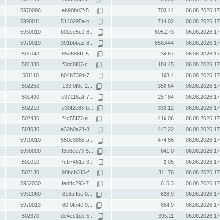
5970096
eb90bd3f-5...
703.44
06.08.2026 17
5990011
5140295e-b...
714.02
06.08.2026 17
5950010
b02ce5c0-6...
605.273
06.08.2026 17
5970019
391bbba5-8...
658.444
06.08.2026 17
501040
85d686f1-5...
34.67
06.08.2026 17
501330
f3dc8f07-c...
184.45
06.08.2026 17
501110
b04b739d-7...
108.4
06.08.2026 17
502250
133f0f6c-2...
350.64
06.08.2026 17
501490
e97116a4-7...
257.84
06.08.2026 17
502210
e30f2e83-b...
333.12
06.08.2026 17
502430
f4c55f77-a...
416.06
06.08.2026 17
503030
e32b0a28-8...
447.22
06.08.2026 17
5910010
550e3885-a...
474.56
06.08.2026 17
5950090
f3c6ee73-5...
641.0
06.08.2026 17
501010
7cb7461b-3...
2.05
06.08.2026 17
502130
90bcb315-f...
311.76
06.08.2026 17
5952030
fed4c295-7...
615.3
06.08.2026 17
5952060
816affba-0...
628.9
06.08.2026 17
5970013
80f0fc4d-9...
654.9
06.08.2026 17
502370
de4cc1db-5...
396.11
06.08.2026 17