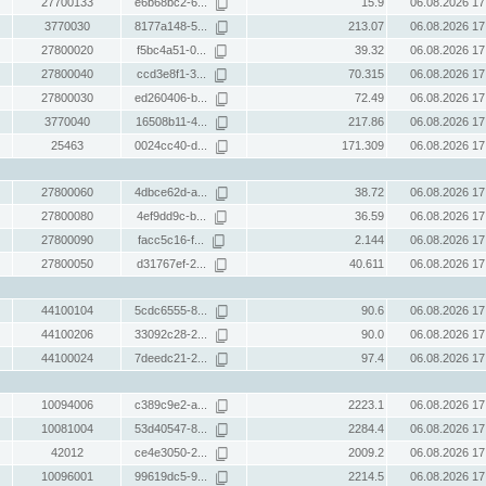
27700133
e6b68bc2-6...
15.9
06.08.2026 17
3770030
8177a148-5...
213.07
06.08.2026 17
27800020
f5bc4a51-0...
39.32
06.08.2026 17
27800040
ccd3e8f1-3...
70.315
06.08.2026 17
27800030
ed260406-b...
72.49
06.08.2026 17
3770040
16508b11-4...
217.86
06.08.2026 17
25463
0024cc40-d...
171.309
06.08.2026 17
27800060
4dbce62d-a...
38.72
06.08.2026 17
27800080
4ef9dd9c-b...
36.59
06.08.2026 17
27800090
facc5c16-f...
2.144
06.08.2026 17
27800050
d31767ef-2...
40.611
06.08.2026 17
44100104
5cdc6555-8...
90.6
06.08.2026 17
44100206
33092c28-2...
90.0
06.08.2026 17
44100024
7deedc21-2...
97.4
06.08.2026 17
10094006
c389c9e2-a...
2223.1
06.08.2026 17
10081004
53d40547-8...
2284.4
06.08.2026 17
42012
ce4e3050-2...
2009.2
06.08.2026 17
10096001
99619dc5-9...
2214.5
06.08.2026 17