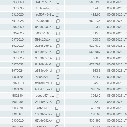
5930060
44f7e955-c...
583.393
06.08.2026 17
5970035
1f1bbed7-c...
674.0
06.08.2026 17
5910020
ac507f42-1...
492.95
06.08.2026 17
5970026
7398029b-c...
660.738
06.08.2026 17
5952050
d488c5cc-4...
623.1
06.08.2026 17
5952025
706e5110-c...
615.0
06.08.2026 17
5970010
599c23b1-4...
650.5
06.08.2026 17
5920010
a26e57c9-1...
522.639
06.08.2026 17
5930040
d9289367-c...
568.987
06.08.2026 17
5970025
3ed90357-4...
666.9
06.08.2026 17
5970031
8c20b4dc-1...
671.787
06.08.2026 17
5970024
a653eb04-d...
663.3
06.08.2026 17
503120
c80a4f21-5...
484.7
06.08.2026 17
5960010
8d18d129-0...
645.5
06.08.2026 17
502170
b8567c1e-8...
325.39
06.08.2026 17
502180
ccccb57f-a...
326.67
06.08.2026 17
501080
24440872-5...
82.2
06.08.2026 17
503070
48f2661f-f...
463.94
06.08.2026 17
501160
16b9b4e7-b...
128.02
06.08.2026 15
5930010
67d6e882-b...
536.385
06.08.2026 17
502240
3adf88fd-f...
343.6
06.08.2026 17