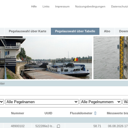
Hilfe
Links
Impressum
Nutzungsbedingungen
Datenschutz
Pegelauswahl über Karte
Pegelauswahl über Tabelle
Abo
Down
tter
Nummer
UUID
Flusskilometer
Messwerte bi
48900102
522286e2-b...
58.71
06.08.2026 17