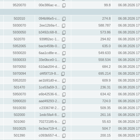
9520070
00e386ac-e...
99.8
06.08.2026 17
502010
094b96e5-c...
274.8
06.08.2026 17
5930070
2ee12b9a-f...
588.787
06.08.2026 17
5930050
b3492c68-8...
573.86
06.08.2026 17
502070
939f82ec-1...
294.82
06.08.2026 17
5952065
bacb459b-0...
635.0
06.08.2026 17
5930020
6aa1cd8e-e...
549.633
06.08.2026 17
5930033
33e0bce0-1...
558.534
06.08.2026 17
5970050
610ab204-d...
684.2
06.08.2026 17
5970094
d4f5f719-8...
695.214
06.08.2026 17
5952020
ae1b91d0-e...
609.9
06.08.2026 17
501470
1ce53a59-3...
236.31
06.08.2026 17
5950070
e6b42536-6...
634.42
06.08.2026 17
5990020
aad49293-2...
724.0
06.08.2026 17
5910030
c233674f-2...
509.35
06.08.2026 17
502000
1edc5fa4-8...
261.16
06.08.2026 17
501060
70272185-b...
55.63
06.08.2026 17
5910025
6e3ea719-4...
504.7
06.08.2026 17
501390
c093b557-4...
200.15
06.08.2026 17