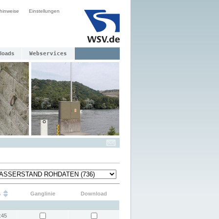
hinweise
Einstellungen
loads
Webservices
s
Ganglinie
Download
:45