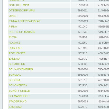
OSTERIFF MPM
5970096
eb90bd3f
OTTERNDORF MPM
5990011
5140295e
OVER
5950010
b02ce5c0
PINNAU-SPERRWERK AP
5970019
391bbba5
PIRNA
501040
85d686f1
PRETZSCH-MAUKEN
501330
f3dc8f07
RIESA
501110
b04b739d
ROGÄTZ
502250
133f0f6c
ROSSLAU
501490
e97116a4
ROTHENSEE
502210
e30f2e83
SANDAU
502430
f4c55f77
SCHARLEUK
503030
e32b0a28
SCHNACKENBURG
5910010
550e3885
SCHULAU
5950090
f3c6ee73
SCHÖNA
501010
7cb7461b
SCHÖNEBECK
502130
90bcb315
SCHÖPFSTELLE
5952030
fed4c295
SEEMANNSHÖFT
5952060
816affba
STADERSAND
5970013
80f0fc4d
STORKAU
502370
de4cc1db