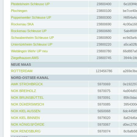
Pleidelsheim Schleuse UP
23800400
6e183f4b
Plochingen
23800100
be7ce40e
Poppenweiler Schleuse UP
23800300
f4854a4c
Rockenau SKA
23800690
4c00a166
Rockenau Schleuse UP
23800680
5ab4f00f
Schwabenheim Schleuse UP
23800800
ec9d3a4d
Untertürkheim Schleuse UP
23800220
a5ca02fb
Wieblingen Wehr UP neu
23800780
66d887a6
Ziegelhausen AMS
23800745
3944c1fd
NEUE MAAS
ROTTERDAM
123456786
a269e3be
NORD-OSTSEE-KANAL
AWK STROHBRÜCK
5970069
0e192297
NOK BREIHOLZ
5970075
4a904d59
NOK BRUNSBÜTTEL
5970091
85fc0dac
NOK DÜKERSWISCH
5970085
3954300d
NOK KIEL AUSSEN
5650068
6dc44585
NOK KIEL BINNEN
5979020
8af24d6a
NOK KÖNIGSFÖRDE
5970067
d0ec2790
NOK RENDSBURG
5970074
8c8afb56