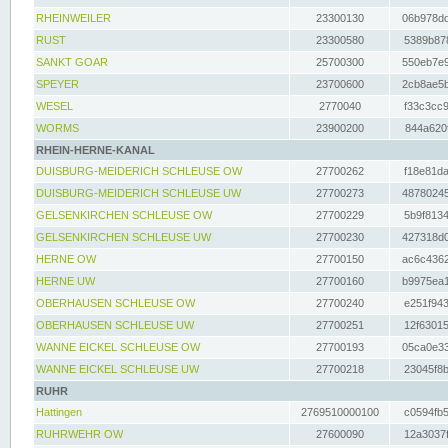
RHEINWEILER
23300130
06b978dd
RUST
23300580
5389b878
SANKT GOAR
25700300
550eb7e9
SPEYER
23700600
2cb8ae5b
WESEL
2770040
f33c3cc9
WORMS
23900200
844a620f
RHEIN-HERNE-KANAL
DUISBURG-MEIDERICH SCHLEUSE OW
27700262
f18e81da
DUISBURG-MEIDERICH SCHLEUSE UW
27700273
48780245
GELSENKIRCHEN SCHLEUSE OW
27700229
5b9f8134
GELSENKIRCHEN SCHLEUSE UW
27700230
427318d0
HERNE OW
27700150
ac6c4362
HERNE UW
27700160
b9975ea1
OBERHAUSEN SCHLEUSE OW
27700240
e251f943
OBERHAUSEN SCHLEUSE UW
27700251
12f63015
WANNE EICKEL SCHLEUSE OW
27700193
05ca0e33
WANNE EICKEL SCHLEUSE UW
27700218
23045f8b
RUHR
Hattingen
2769510000100
c0594fb5
RUHRWEHR OW
27600090
12a3037f