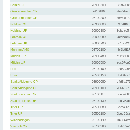
Fankel UP
26900300
583420a8
Grevenmacher OP
2610180
6e72bebf
Grevenmacher UP
26100200
69308142
Koblenz OP
26900880
3f64ff08
Koblenz UP
26900900
9dbcac54
Lehmen OP
26900680
d0abe01a
Lehmen UP
26900700
dc1bb420
Mehring AMS
26700100
4c1b6f17
Müden OP
26900480
a5c880a3
Müden UP
26900500
edc67ca3
Perl
26100100
c263ea53
Ruwer
26500150
abd34ee6
Sankt Aldegund OP
26900080
e4d6a271
Sankt Aldegund UP
26900100
20640279
Stadtbredimus OP
26100110
cceb7060
Stadtbredimus UP
26100130
dfdf753b
Trier OP
26500080
9d2b4126
Trier UP
26500100
3bec53ca
Wincheringen
26100140
bb5560fc
Wintrich OP
26700380
cb4789e4