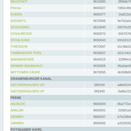
NEUSTADT
9610080
3f0b6b74
Prerow
9650027
7d50c68c
RUDEN
9690077
1fa822e6
SASSNITZ
9670065
9e7b2a4d
SCHLESWIG
9610040
09370c05
STAHLBRODE
9650070
340707f4
STRALSUND
9650043
b9163121
THIESSOW
9670067
d1c9bb3c
TIMMENDORF POEL
9630007
d22c341b
WARNEMÜNDE
9640015
220ff4c6
WISMAR-BAUMHAUS
9630008
95a0ab45
WITTOWER FÄHRE
9670055
4b348b56
ORANIENBURGER KANAL
SACHSENHAUSEN OP
580240
adbd3144
SACHSENHAUSEN UP
581840
0a6fe221
PEENE
AALBUDE
9660009
8ba772ed
ANKLAM
9660001
22fd01e0
DEMMIN
9660007
b7e238e8
JARMEN
9660005
a3328262
POTSDAMER HAVEL