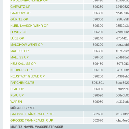
FINDENWIRUNSHIER OP
596410
a5902c55
GARWITZ UP
596230
12499527
GRABOW OP
596330
db4a69b2
GÜRITZ OP
596350
956ce5ff
KLEIN LAASCH WEHR OP
596300
25530a3e
LEWITZ OP
596250
7bbd90ad
LÜBZ OP
596140
d75442cf
MALCHOW WEHR OP
596200
bccaacb3
MALLISS OP
596390
497c29ee
MALLISS UP
596400
a64918a6
NEU KALLISS OP
596430
30739ff3
NEUBURG OP
596160
541c508a
NEUSTADT GLEWE OP
596280
c4381eb3
PARCHIM GÜTE
5961801
3dec3921
PLAU OP
596080
3ffddb2c
PLAU UP
596090
506e6b03
WAREN
596030
bd317edd
MÜGGELSPREE
GROSSE TRÄNKE WEHR OP
582660
81630fdd
GROSSE TRÄNKE WEHR UP
582670
cfad4ee5
MÜRITZ-HAVEL-WASSERSTRASSE