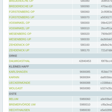
BREDEREICHE OP
580080
308f5979
BREDEREICHE UP
580090
470acd2a
FÜRSTENBERG OP
580060
2c95f83d
FÜRSTENBERG UP
580070
a5830277
VOßWINKEL OP
580000
09b422f7
VOßWINKEL UP
580010
2bcef51a
WESENBERG OP
580020
7909d3f7
WESENBERG UP
580030
da3b5de9
ZEHDENICK OP
580160
a9b8e24c
ZEHDENICK UP
580170
721d7dbf
ORKE
DALWIGKSTHAL
42840453
f0f78cc4
KLEINES HAFF
KARLSHAGEN
9690085
f53bb77f
KARNIN
9690084
da893bbd
UECKERMÜNDE
9690088
c1588dcc
WOLGAST
9650080
b327e35c
OSTE
BELUM
5980060
a9e93be0
BREMERVÖRDE UW
5980010
cf8a3ea2
HECHTHAUSEN
5980030
e5e02890