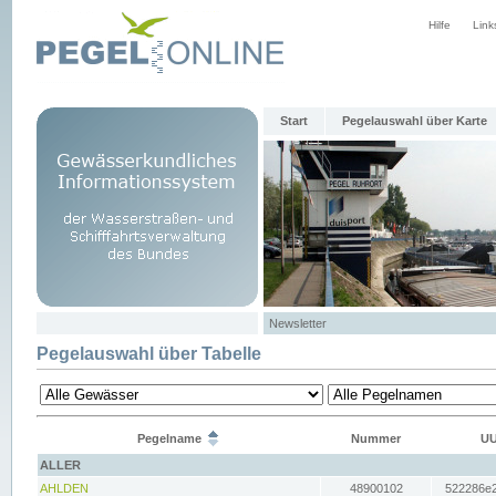
Hilfe
Link
Start
Pegelauswahl über Karte
Newsletter
Pegelauswahl über Tabelle
Pegelname
Nummer
UU
ALLER
AHLDEN
48900102
522286e2