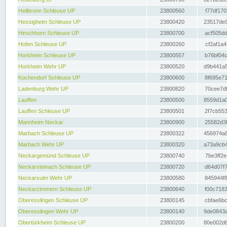
Heilbronn Schleuse UP
23800560
f77df170
Hessigheim Schleuse UP
23800420
23517de9
Hirschhorn Schleuse UP
23800700
acf505dd
Hofen Schleuse UP
23800260
cf2af1a4
Horkheim Schleuse UP
23800557
b76bf04c
Horkheim Wehr UP
23800520
d9b441a5
Kochendorf Schleuse UP
23800600
8f695e71
Ladenburg Wehr UP
23800820
70cee7df
Lauffen
23800500
8559d1a0
Lauffen Schleuse UP
23800501
2f7cb553
Mannheim Neckar
23800900
25582d3f
Marbach Schleuse UP
23800322
456974a8
Marbach Wehr UP
23800320
a73a9cb4
Neckargemünd Schleuse UP
23800740
7be3ff2e
Neckarsteinach Schleuse UP
23800720
d64d07f7
Neckarsulm Wehr UP
23800580
845944f8
Neckarzimmern Schleuse UP
23800640
f00c7183
Oberesslingen Schleuse UP
23800145
cbfae6bc
Oberesslingen Wehr UP
23800140
9de0843a
Obertürkheim Schleuse UP
23800200
80e002d8