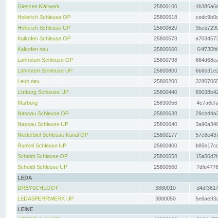
Giessen Klärwerk
25800100
4b386a6a
Hollerich Schleuse OP
25800618
cedc9b0c
Hollerich Schleuse UP
25800620
9beb7290
Kalkofen Schleuse OP
25800578
a7034573
Kalkofen neu
25800600
64f735fd
Lahnstein Schleuse OP
25800798
664d68ea
Lahnstein Schleuse UP
25800800
6b6b31e2
Leun neu
25800200
32807065
Limburg Schleuse UP
25800440
89038b42
Marburg
25830056
4e7a6cfa
Nassau Schleuse OP
25800638
29cb44a2
Nassau Schleuse UP
25800640
3a90a346
Niederbiel Schleuse Kanal OP
25800177
57c8e437
Runkel Schleuse UP
25800400
b85b17cc
Scheidt Schleuse OP
25800558
15a50d2b
Scheidt Schleuse UP
25800560
7dfe4776
LEDA
DREYSCHLOOT
3880010
d4df3617
LEDASPERRWERK UP
3880050
5e6ae93a
LEINE