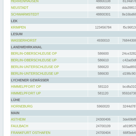
HERRENHAUSEN
48800108
8134af78
NEUSTADT
48800200
dda39817
SCHWARMSTEDT
48800301
8e16bd66
LEK
KRIMPEN
123456784
f5c96f13
LESUM
WASSERHORST
4930010
76844306
LANDWEHRKANAL
BERLIN-OBERSCHLEUSE OP
586600
24ce3282
BERLIN-OBERSCHLEUSE UP
586610
c42ad3df
BERLIN-UNTERSCHLEUSE OP
586620
503ad891
BERLIN-UNTERSCHLEUSE UP
586630
d198c901
LYCHENER GEWÄSSER
HIMMELPFORT OP
581110
bcdfa310
HIMMELPFORT UP
581120
9592d736
LÜHE
HORNEBURG
5960020
3244d787
MAIN
ASTHEIM
24300406
3de69bf8
FAULBACH
24700109
a919f57f
FRANKFURT OSTHAFEN
24700404
66ff3eb4