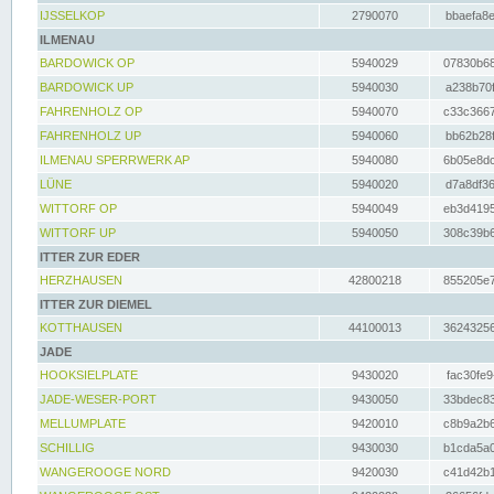
IJSSELKOP
2790070
bbaefa8e
ILMENAU
BARDOWICK OP
5940029
07830b68
BARDOWICK UP
5940030
a238b70f
FAHRENHOLZ OP
5940070
c33c3667
FAHRENHOLZ UP
5940060
bb62b28f
ILMENAU SPERRWERK AP
5940080
6b05e8dc
LÜNE
5940020
d7a8df36
WITTORF OP
5940049
eb3d4195
WITTORF UP
5940050
308c39b6
ITTER ZUR EDER
HERZHAUSEN
42800218
855205e7
ITTER ZUR DIEMEL
KOTTHAUSEN
44100013
36243256
JADE
HOOKSIELPLATE
9430020
fac30fe9
JADE-WESER-PORT
9430050
33bdec83
MELLUMPLATE
9420010
c8b9a2b6
SCHILLIG
9430030
b1cda5a0
WANGEROOGE NORD
9420030
c41d42b1