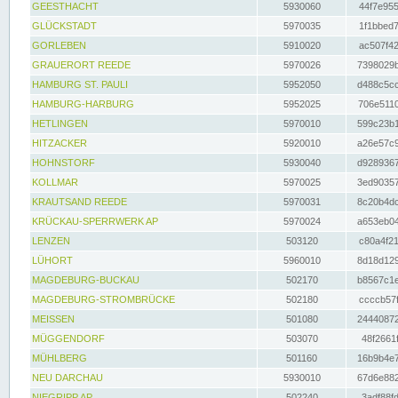
GEESTHACHT
5930060
44f7e955
GLÜCKSTADT
5970035
1f1bbed7
GORLEBEN
5910020
ac507f42
GRAUERORT REEDE
5970026
7398029b
HAMBURG ST. PAULI
5952050
d488c5cc
HAMBURG-HARBURG
5952025
706e5110
HETLINGEN
5970010
599c23b1
HITZACKER
5920010
a26e57c9
HOHNSTORF
5930040
d9289367
KOLLMAR
5970025
3ed90357
KRAUTSAND REEDE
5970031
8c20b4dc
KRÜCKAU-SPERRWERK AP
5970024
a653eb04
LENZEN
503120
c80a4f21
LÜHORT
5960010
8d18d129
MAGDEBURG-BUCKAU
502170
b8567c1e
MAGDEBURG-STROMBRÜCKE
502180
ccccb57f
MEISSEN
501080
24440872
MÜGGENDORF
503070
48f2661f
MÜHLBERG
501160
16b9b4e7
NEU DARCHAU
5930010
67d6e882
NIEGRIPP AP
502240
3adf88fd