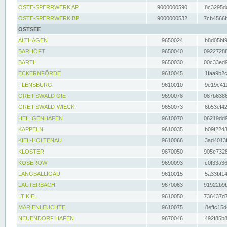
OSTE-SPERRWERK AP
9000000590
8c3295dc
OSTE-SPERRWERK BP
9000000532
7cb4566b
OSTSEE
ALTHAGEN
9650024
b8d05bf9
BARHÖFT
9650040
09227288
BARTH
9650030
00c33ed9
ECKERNFÖRDE
9610045
1faa9b2c
FLENSBURG
9610010
9e19c411
GREIFSWALD OIE
9690078
087b6386
GREIFSWALD-WIECK
9650073
6b53ef42
HEILIGENHAFEN
9610070
06219dd9
KAPPELN
9610035
b09f2243
KIEL-HOLTENAU
9610066
3ad4013f
KLOSTER
9670050
905e7328
KOSEROW
9690093
c0f33a36
LANGBALLIGAU
9610015
5a33bf14
LAUTERBACH
9670063
91922b9b
LT KIEL
9610050
736437d7
MARIENLEUCHTE
9610075
8effc15d
NEUENDORF HAFEN
9670046
492f85b8