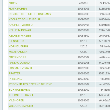
GREIN
420091
f3bf0b0b
HOFKIRCHEN
10088003
616dd98e
INGOLSTADT LUITPOLDSTRASSE
10046105
824a046b
KACHLET SCHLEUSE UP
10090708
0fd56e0a
KACHLET WEHR UP
10090408
560cf185
KELHEIM DONAU
10053009
296fc6d4
KELHEIMWINZER
10054500
c9409937
KIENSTOCK
42011
56178f74
KORNEUBURG
42013
ff44be4a
MAUTHAUSEN
42009
6b002fef
OBERNDORF
10056302
e476bcad
PASSAU DONAU
10091008
9f12c405
PASSAU ILZSTADT
10092000
33ceb441
PFATTER
10068006
f768173a
PFELLING
10078000
7fe63a95
REGENSBURG EISERNE BRÜCKE
10061007
eebd633a
SCHWABELWEIS
10062000
7644f1d7
THEBNERSTRASSL
42015
f7b5c3d3
VILSHOFEN
10089006
e6d68ab7
WILDUNGSMAUER
42014
35846b8b