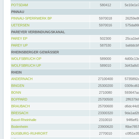
POTSDAM
580412
5e10e1e7
PINNAU
PINNAU-SPERRWERK BP
5970018
26259e8f
UETERSEN
5970016
575da86f
PAREYER VERBINDUNGSKANAL
PAREY EP
502300
25ca1bef
PAREY UP
587530
bafddcbf
RHEINSBERGER GEWÄSSER
WOLFSBRUCH OP
589000
4d00c13e
WOLFSBRUCH UP
589010
3d43a8d7
RHEIN
ANDERNACH
27100400
5735892a
BINGEN
25300200
0309cd61
BONN
2710080
593647aa
BOPPARD
25700500
2ff6379d
BRAUBACH
25700600
d6dc44d1
BREISACH
23300320
9da1ad2b
Basel-Rheinhalle
2310010
94f6eff1
Bodenheim
23900620
f6be7857
DUISBURG-RUHRORT
2770010
c0f51e35