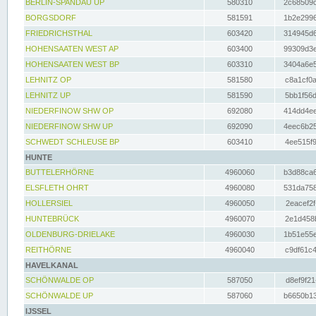
BERLIN-SPANDAU UP
580310
2c68509c
BORGSDORF
581591
1b2e2996
FRIEDRICHSTHAL
603420
314945d6
HOHENSAATEN WEST AP
603400
99309d3e
HOHENSAATEN WEST BP
603310
3404a6e5
LEHNITZ OP
581580
c8a1cf0a
LEHNITZ UP
581590
5bb1f56d
NIEDERFINOW SHW OP
692080
414dd4ee
NIEDERFINOW SHW UP
692090
4eec6b25
SCHWEDT SCHLEUSE BP
603410
4ee515f9
HUNTE
BUTTELERHÖRNE
4960060
b3d88ca6
ELSFLETH OHRT
4960080
531da758
HOLLERSIEL
4960050
2eacef2f
HUNTEBRÜCK
4960070
2e1d458b
OLDENBURG-DRIELAKE
4960030
1b51e55e
REITHÖRNE
4960040
c9df61c4
HAVELKANAL
SCHÖNWALDE OP
587050
d8ef9f21
SCHÖNWALDE UP
587060
b6650b13
IJSSEL