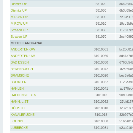
Diemitz OP
581020
d6426c42
Diemitz UP
581030
6b3b55e2
MIROW OP
581000
ab13c115
MIROW UP
581010
19cc3b9a
Strasen OP
581060
117877ec
Strasen UP
581070
2cc40997
MITTELLANDKANAL
ANDERTEN OW
31010061
bc20d819
ANDERTEN UW
31010060
dd41a7d6
BAD ESSEN
31010030
6760b547
BERENBUSCH
31010042
d2c8f60e
BRAMSCHE
31010020
bec8a6a5
BROXTEN
31010032
1125a391
HAHLEN
31010041
ac970eb0
HALDENSLEBEN
3101013
90d92801
HANN. LIST
31010062
27dfd137
HÖRSTEL
31010010
6c7c180f
KANALBRÜCKE
3101018
32b997c2
LOHNDE
31010050
516c4814
LÜBBECKE
31010031
c2aa9164