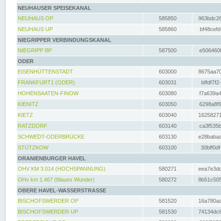
NEUHAUSER SPEISEKANAL
NEUHAUS OP
585850
963bdc26
NEUHAUS UP
585860
bf48cefd
NIEGRIPPER VERBINDUNGSKANAL
NIEGRIPP BP
587500
e506460f
ODER
EISENHÜTTENSTADT
603000
8675aa70
FRANKFURT1 (ODER)
603031
bffdf7f2
HOHENSAATEN-FINOW
603080
f7a639a4
KIENITZ
603050
6298a8f9
KIETZ
603040
16258271
RATZDORF
603140
ca3f535b
SCHWEDT-ODERBRÜCKE
603130
e28babaa
STÜTZKOW
603100
30bff0df
ORANIENBURGER HAVEL
OHV KM 3.014 (HOCHSPANNUNG)
580271
eea7e3dc
OHv km 1.467 (Blaues Wunder)
580272
8b51c505
OBERE HAVEL-WASSERSTRASSE
BISCHOFSWERDER OP
581520
16a780aa
BISCHOFSWERDER UP
581530
74134dc6