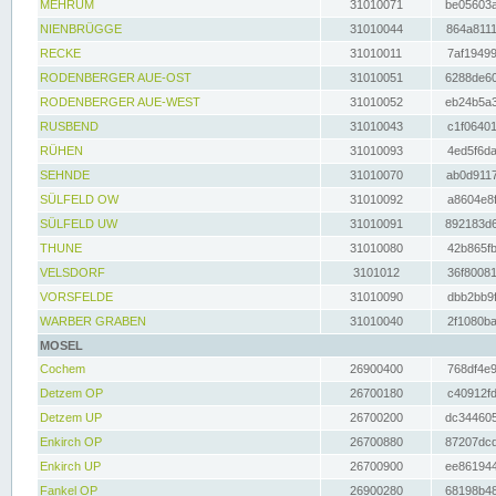
MEHRUM
31010071
be05603a
NIENBRÜGGE
31010044
864a8111
RECKE
31010011
7af19499
RODENBERGER AUE-OST
31010051
6288de60
RODENBERGER AUE-WEST
31010052
eb24b5a3
RUSBEND
31010043
c1f06401
RÜHEN
31010093
4ed5f6da
SEHNDE
31010070
ab0d9117
SÜLFELD OW
31010092
a8604e8f
SÜLFELD UW
31010091
892183d6
THUNE
31010080
42b865fb
VELSDORF
3101012
36f80081
VORSFELDE
31010090
dbb2bb9f
WARBER GRABEN
31010040
2f1080ba
MOSEL
Cochem
26900400
768df4e9
Detzem OP
26700180
c40912fd
Detzem UP
26700200
dc344605
Enkirch OP
26700880
87207dcd
Enkirch UP
26700900
ee861944
Fankel OP
26900280
68198b48