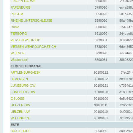
LINGEN-DARME
3500015
200363fc
PAPENBURG
3790010
ec4a598d
POGUM
3950020
5d1e4350
RHEINE UNTERSCHLEUSE
3390020
50a449ba
Rühle
3500070
15456f75
TERBORG
3910020
244cae8b
VERSEN WEHR OP
3730001
86f8dbab
VERSEN WEHRDURCHSTICH
3730010
6de43652
WEENER
3790020
aa6af4e6
Wachendorf
3500031
88698229
ELBESEITENKANAL
ARTLENBURG-ESK
90100122
7fec2f4f
BEVENSEN
90100112
b8997708
LÜNEBURG OW
90100121
c7364d1e
LÜNEBURG UW
90100120
d18033cd
OSLOSS
90100100
6c5b6422
UELZEN OW
90100111
728bd3e3
UELZEN UW
90100110
0d0082cf
WITTINGEN
90100101
9cf795ce
ESTE
BUXTEHUDE
5950080
8a08c920