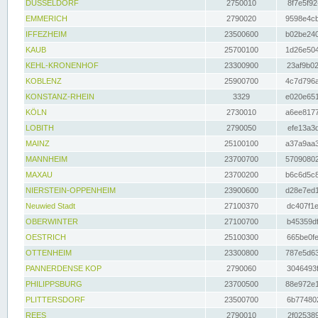
DÜSSELDORF
2750010
8f7e5f92
EMMERICH
2790020
9598e4cb
IFFEZHEIM
23500600
b02be240
KAUB
25700100
1d26e504
KEHL-KRONENHOF
23300900
23af9b02
KOBLENZ
25900700
4c7d796a
KONSTANZ-RHEIN
3329
e020e651
KÖLN
2730010
a6ee8177
LOBITH
2790050
efe13a3d
MAINZ
25100100
a37a9aa3
MANNHEIM
23700700
57090802
MAXAU
23700200
b6c6d5c8
NIERSTEIN-OPPENHEIM
23900600
d28e7ed1
Neuwied Stadt
27100370
dc407f1e
OBERWINTER
27100700
b45359df
OESTRICH
25100300
665be0fe
OTTENHEIM
23300800
787e5d63
PANNERDENSE KOP
2790060
3046493f
PHILIPPSBURG
23700500
88e972e1
PLITTERSDORF
23500700
6b774802
REES
2790010
2f025389