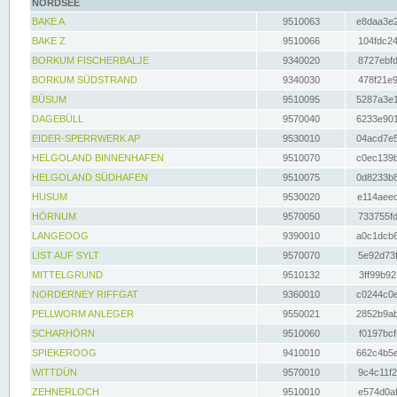
NORDSEE
BAKE A
9510063
e8daa3e2
BAKE Z
9510066
104fdc24
BORKUM FISCHERBALJE
9340020
8727ebfd
BORKUM SÜDSTRAND
9340030
478f21e9
BÜSUM
9510095
5287a3e1
DAGEBÜLL
9570040
6233e901
EIDER-SPERRWERK AP
9530010
04acd7e5
HELGOLAND BINNENHAFEN
9510070
c0ec139b
HELGOLAND SÜDHAFEN
9510075
0d8233b8
HUSUM
9530020
e114aeec
HÖRNUM
9570050
733755fd
LANGEOOG
9390010
a0c1dcb6
LIST AUF SYLT
9570070
5e92d73f
MITTELGRUND
9510132
3ff99b92
NORDERNEY RIFFGAT
9360010
c0244c0e
PELLWORM ANLEGER
9550021
2852b9ab
SCHARHÖRN
9510060
f0197bcf
SPIEKEROOG
9410010
662c4b5e
WITTDÜN
9570010
9c4c11f2
ZEHNERLOCH
9510010
e574d0af