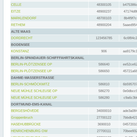
CELLE
48300105
b475386c
EITZE
48900237
47174d8f
MARKLENDORF
48700103
8b4f9f7c
RETHEM
48900204
5aaed954
ALTE MAAS
DORDRECHT
123456785
6c6f84c2
BODENSEE
KONSTANZ
906
aa9179c1
BERLIN-SPANDAUER-SCHIFFFAHRTSKANAL
BERLIN-PLÖTZENSEE OP
586640
ee52ce62
BERLIN-PLÖTZENSEE UP
586650
45721a68
DAHME-WASSERSTRASSE
BERLIN-SCHMÖCKWITZ
586810
6b595707
NEUE MÜHLE SCHLEUSE OP
586270
0e0dbcc9
NEUE MÜHLE SCHLEUSE UP
586280
c9a6c3bf
DORTMUND-EMS-KANAL
BERGESHÖVEDE
34000010
ade3a084
Groppenbruch
27700122
7bbdb421
HASEHUBBRÜCKE
3690010
04572010
HENRICHENBURG OW
27700111
70bee932