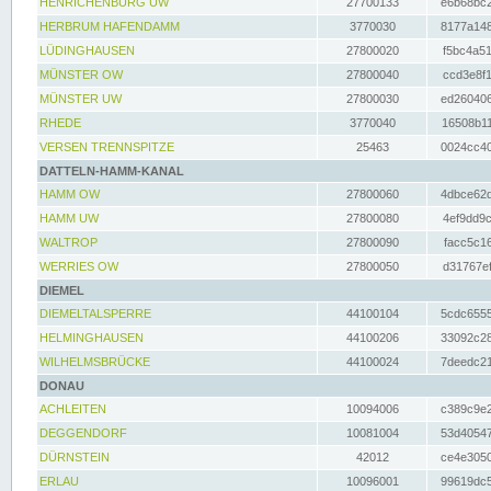
HENRICHENBURG UW
27700133
e6b68bc2
HERBRUM HAFENDAMM
3770030
8177a148
LÜDINGHAUSEN
27800020
f5bc4a51
MÜNSTER OW
27800040
ccd3e8f1
MÜNSTER UW
27800030
ed260406
RHEDE
3770040
16508b11
VERSEN TRENNSPITZE
25463
0024cc40
DATTELN-HAMM-KANAL
HAMM OW
27800060
4dbce62d
HAMM UW
27800080
4ef9dd9c
WALTROP
27800090
facc5c16
WERRIES OW
27800050
d31767ef
DIEMEL
DIEMELTALSPERRE
44100104
5cdc6555
HELMINGHAUSEN
44100206
33092c28
WILHELMSBRÜCKE
44100024
7deedc21
DONAU
ACHLEITEN
10094006
c389c9e2
DEGGENDORF
10081004
53d40547
DÜRNSTEIN
42012
ce4e3050
ERLAU
10096001
99619dc5