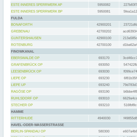
ESTE INNERES SPERRWERK AP
5950082
227b83f7
ESTE INNERES SPERRWERK BP
5950081
5fea1a12
FULDA
BONAFORTH
42900201
23721dfd
GREBENAU
42700202
acd63934
GUNTERSHAUSEN
42900100
213a585d
ROTENBURG
42700100
d1ba62a4
FINOWKANAL
EBERSWALDE OP
693170
3cd46cc7
GRAFENBRÜCK OP
693050
547422fb
LEESENBRÜCK OP
693030
f099ce74
LIEPE OP
693230
6f81b35f
LIEPE UP
693240
79d783d3
RAGÖSE OP
693190
b6bbe4f8
RUHLSDORF OP
693010
6629a4ca
STECHER OP
693210
516fbf8c
HAMME
RITTERHUDE
4940030
f49855d8
HAVEL-ODER-WASSERSTRASSE
BERLIN-SPANDAU OP
580300
e607a4b6