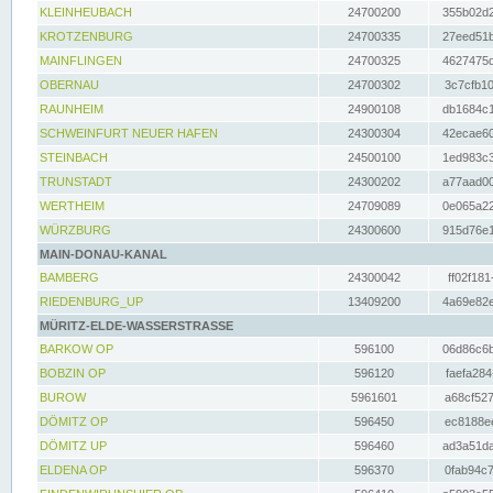
KLEINHEUBACH
24700200
355b02d2
KROTZENBURG
24700335
27eed51b
MAINFLINGEN
24700325
4627475d
OBERNAU
24700302
3c7cfb10
RAUNHEIM
24900108
db1684c1
SCHWEINFURT NEUER HAFEN
24300304
42ecae60
STEINBACH
24500100
1ed983c3
TRUNSTADT
24300202
a77aad00
WERTHEIM
24709089
0e065a22
WÜRZBURG
24300600
915d76e1
MAIN-DONAU-KANAL
BAMBERG
24300042
ff02f181
RIEDENBURG_UP
13409200
4a69e82e
MÜRITZ-ELDE-WASSERSTRASSE
BARKOW OP
596100
06d86c6b
BOBZIN OP
596120
faefa284
BUROW
5961601
a68cf527
DÖMITZ OP
596450
ec8188ee
DÖMITZ UP
596460
ad3a51da
ELDENA OP
596370
0fab94c7