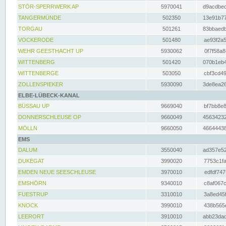
STÖR-SPERRWERK AP
5970041
d9acdbec
TANGERMÜNDE
502350
13e91b77
TORGAU
501261
83bbaedb
VOCKERODE
501480
ae93f2a5
WEHR GEESTHACHT UP
5930062
0f7f58a8
WITTENBERG
501420
070b1eb4
WITTENBERGE
503050
cbf3cd49
ZOLLENSPIEKER
5930090
3de8ea26
ELBE-LÜBECK-KANAL
BÜSSAU UP
9669040
bf7bb8e8
DONNERSCHLEUSE OP
9660049
45634232
MÖLLN
9660050
46644438
EMS
DALUM
3550040
ad357e52
DUKEGAT
3990020
7753c1fa
EMDEN NEUE SEESCHLEUSE
3970010
edfdf747
EMSHÖRN
9340010
c8af067c
FUESTRUP
3310010
3a8ed45f
KNOCK
3990010
438b565e
LEERORT
3910010
abb23dad