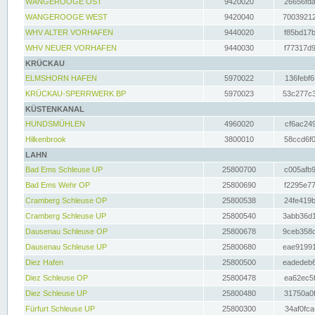
WANGEROOGE OST
9420020
26656fda
WANGEROOGE WEST
9420040
70039212
WHV ALTER VORHAFEN
9440020
f85bd17b
WHV NEUER VORHAFEN
9440030
f77317d9
KRÜCKAU
ELMSHORN HAFEN
5970022
136febf6
KRÜCKAU-SPERRWERK BP
5970023
53c277c3
KÜSTENKANAL
HUNDSMÜHLEN
4960020
cf6ac249
Hilkenbrook
3800010
58ccd6f0
LAHN
Bad Ems Schleuse UP
25800700
c005afb9
Bad Ems Wehr OP
25800690
f2295e77
Cramberg Schleuse OP
25800538
24fe419b
Cramberg Schleuse UP
25800540
3abb36d1
Dausenau Schleuse OP
25800678
9ceb358c
Dausenau Schleuse UP
25800680
eae91991
Diez Hafen
25800500
eadedeb6
Diez Schleuse OP
25800478
ea62ec5f
Diez Schleuse UP
25800480
31750a0f
Fürfurt Schleuse UP
25800300
34af0fca