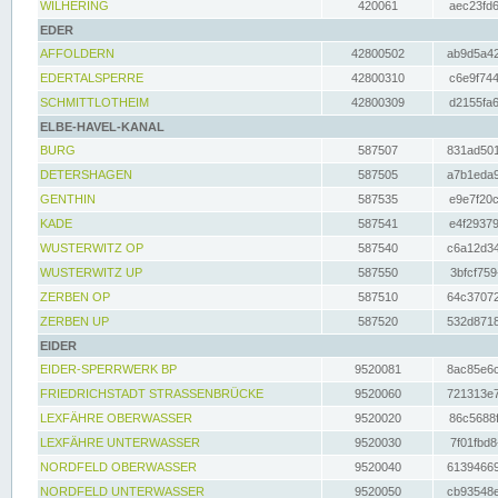
WILHERING
420061
aec23fd6
EDER
AFFOLDERN
42800502
ab9d5a42
EDERTALSPERRE
42800310
c6e9f744
SCHMITTLOTHEIM
42800309
d2155fa6
ELBE-HAVEL-KANAL
BURG
587507
831ad501
DETERSHAGEN
587505
a7b1eda9
GENTHIN
587535
e9e7f20c
KADE
587541
e4f29379
WUSTERWITZ OP
587540
c6a12d34
WUSTERWITZ UP
587550
3bfcf759
ZERBEN OP
587510
64c37072
ZERBEN UP
587520
532d8718
EIDER
EIDER-SPERRWERK BP
9520081
8ac85e6c
FRIEDRICHSTADT STRASSENBRÜCKE
9520060
721313e7
LEXFÄHRE OBERWASSER
9520020
86c5688f
LEXFÄHRE UNTERWASSER
9520030
7f01fbd8
NORDFELD OBERWASSER
9520040
61394669
NORDFELD UNTERWASSER
9520050
cb93548e