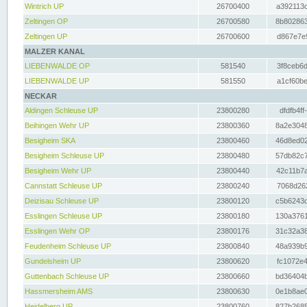
Wintrich UP
26700400
a392113c
Zeltingen OP
26700580
8b802863
Zeltingen UP
26700600
d867e7e9
MALZER KANAL
LIEBENWALDE OP
581540
3f8ceb6d
LIEBENWALDE UP
581550
a1cf60be
NECKAR
Aldingen Schleuse UP
23800280
dfdfb4ff
Beihingen Wehr UP
23800360
8a2e3048
Besigheim SKA
23800460
46d8ed02
Besigheim Schleuse UP
23800480
57db82c7
Besigheim Wehr UP
23800440
42c11b7a
Cannstatt Schleuse UP
23800240
7068d262
Deizisau Schleuse UP
23800120
c5b6243d
Esslingen Schleuse UP
23800180
130a3761
Esslingen Wehr OP
23800176
31c32a38
Feudenheim Schleuse UP
23800840
48a939b9
Gundelsheim UP
23800620
fc1072e4
Guttenbach Schleuse UP
23800660
bd36404b
Hassmersheim AMS
23800630
0e1b8ae0
Heidelberg UP
23800760
827b2685