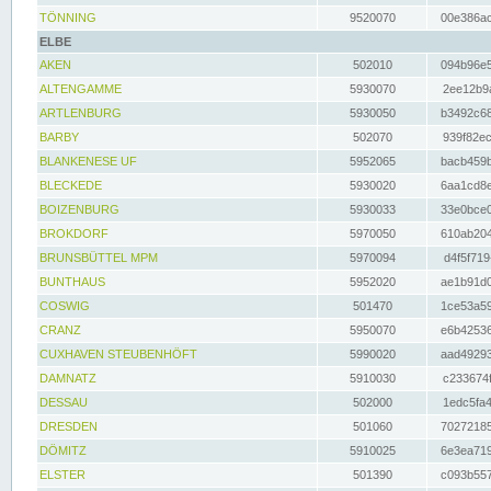
TÖNNING
9520070
00e386ac
ELBE
AKEN
502010
094b96e5
ALTENGAMME
5930070
2ee12b9a
ARTLENBURG
5930050
b3492c68
BARBY
502070
939f82ec
BLANKENESE UF
5952065
bacb459b
BLECKEDE
5930020
6aa1cd8e
BOIZENBURG
5930033
33e0bce0
BROKDORF
5970050
610ab204
BRUNSBÜTTEL MPM
5970094
d4f5f719
BUNTHAUS
5952020
ae1b91d0
COSWIG
501470
1ce53a59
CRANZ
5950070
e6b42536
CUXHAVEN STEUBENHÖFT
5990020
aad49293
DAMNATZ
5910030
c233674f
DESSAU
502000
1edc5fa4
DRESDEN
501060
70272185
DÖMITZ
5910025
6e3ea719
ELSTER
501390
c093b557