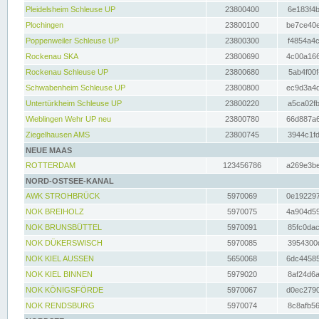
Pleidelsheim Schleuse UP
23800400
6e183f4b
Plochingen
23800100
be7ce40e
Poppenweiler Schleuse UP
23800300
f4854a4c
Rockenau SKA
23800690
4c00a166
Rockenau Schleuse UP
23800680
5ab4f00f
Schwabenheim Schleuse UP
23800800
ec9d3a4d
Untertürkheim Schleuse UP
23800220
a5ca02fb
Wieblingen Wehr UP neu
23800780
66d887a6
Ziegelhausen AMS
23800745
3944c1fd
NEUE MAAS
ROTTERDAM
123456786
a269e3be
NORD-OSTSEE-KANAL
AWK STROHBRÜCK
5970069
0e192297
NOK BREIHOLZ
5970075
4a904d59
NOK BRUNSBÜTTEL
5970091
85fc0dac
NOK DÜKERSWISCH
5970085
3954300d
NOK KIEL AUSSEN
5650068
6dc44585
NOK KIEL BINNEN
5979020
8af24d6a
NOK KÖNIGSFÖRDE
5970067
d0ec2790
NOK RENDSBURG
5970074
8c8afb56