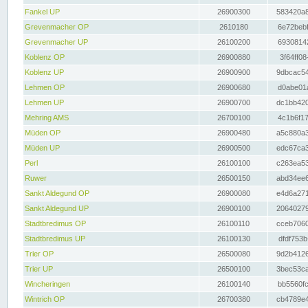
Fankel UP
26900300
583420a8
Grevenmacher OP
2610180
6e72bebf
Grevenmacher UP
26100200
69308142
Koblenz OP
26900880
3f64ff08
Koblenz UP
26900900
9dbcac54
Lehmen OP
26900680
d0abe01a
Lehmen UP
26900700
dc1bb420
Mehring AMS
26700100
4c1b6f17
Müden OP
26900480
a5c880a3
Müden UP
26900500
edc67ca3
Perl
26100100
c263ea53
Ruwer
26500150
abd34ee6
Sankt Aldegund OP
26900080
e4d6a271
Sankt Aldegund UP
26900100
20640279
Stadtbredimus OP
26100110
cceb7060
Stadtbredimus UP
26100130
dfdf753b
Trier OP
26500080
9d2b4126
Trier UP
26500100
3bec53ca
Wincheringen
26100140
bb5560fc
Wintrich OP
26700380
cb4789e4