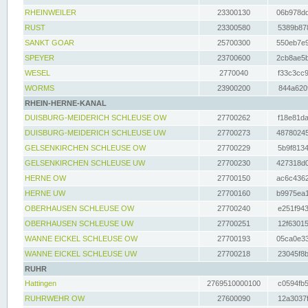
RHEINWEILER
23300130
06b978dd
RUST
23300580
5389b878
SANKT GOAR
25700300
550eb7e9
SPEYER
23700600
2cb8ae5b
WESEL
2770040
f33c3cc9
WORMS
23900200
844a620f
RHEIN-HERNE-KANAL
DUISBURG-MEIDERICH SCHLEUSE OW
27700262
f18e81da
DUISBURG-MEIDERICH SCHLEUSE UW
27700273
48780245
GELSENKIRCHEN SCHLEUSE OW
27700229
5b9f8134
GELSENKIRCHEN SCHLEUSE UW
27700230
427318d0
HERNE OW
27700150
ac6c4362
HERNE UW
27700160
b9975ea1
OBERHAUSEN SCHLEUSE OW
27700240
e251f943
OBERHAUSEN SCHLEUSE UW
27700251
12f63015
WANNE EICKEL SCHLEUSE OW
27700193
05ca0e33
WANNE EICKEL SCHLEUSE UW
27700218
23045f8b
RUHR
Hattingen
2769510000100
c0594fb5
RUHRWEHR OW
27600090
12a3037f