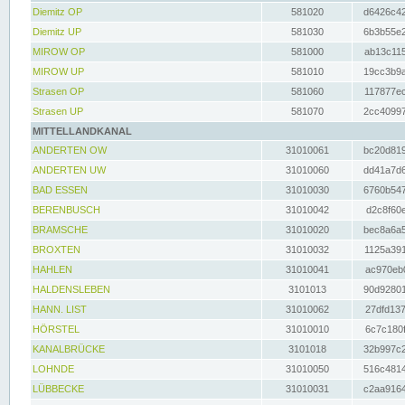
Diemitz OP
581020
d6426c42
Diemitz UP
581030
6b3b55e2
MIROW OP
581000
ab13c115
MIROW UP
581010
19cc3b9a
Strasen OP
581060
117877ec
Strasen UP
581070
2cc40997
MITTELLANDKANAL
ANDERTEN OW
31010061
bc20d819
ANDERTEN UW
31010060
dd41a7d6
BAD ESSEN
31010030
6760b547
BERENBUSCH
31010042
d2c8f60e
BRAMSCHE
31010020
bec8a6a5
BROXTEN
31010032
1125a391
HAHLEN
31010041
ac970eb0
HALDENSLEBEN
3101013
90d92801
HANN. LIST
31010062
27dfd137
HÖRSTEL
31010010
6c7c180f
KANALBRÜCKE
3101018
32b997c2
LOHNDE
31010050
516c4814
LÜBBECKE
31010031
c2aa9164