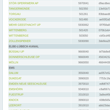
STÖR-SPERRWERK AP
5970041
d9acdbec
TANGERMÜNDE
502350
13e91b77
TORGAU
501261
83bbaedb
VOCKERODE
501480
ae93f2a5
WEHR GEESTHACHT UP
5930062
0f7f58a8
WITTENBERG
501420
070b1eb4
WITTENBERGE
503050
cbf3cd49
ZOLLENSPIEKER
5930090
3de8ea26
ELBE-LÜBECK-KANAL
BÜSSAU UP
9669040
bf7bb8e8
DONNERSCHLEUSE OP
9660049
45634232
MÖLLN
9660050
46644438
EMS
DALUM
3550040
ad357e52
DUKEGAT
3990020
7753c1fa
EMDEN NEUE SEESCHLEUSE
3970010
edfdf747
EMSHÖRN
9340010
c8af067c
FUESTRUP
3310010
3a8ed45f
KNOCK
3990010
438b565e
LEERORT
3910010
abb23dad