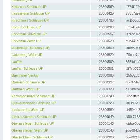
Heilbronn Schleuse UP
23800560
f77df170
Hessigheim Schleuse UP
23800420
23517de9
Hirschhorn Schleuse UP
23800700
acf505dd
Hofen Schleuse UP
23800260
cf2af1a4
Horkheim Schleuse UP
23800557
b76bf04c
Horkheim Wehr UP
23800520
d9b441a5
Kochendorf Schleuse UP
23800600
8f695e71
Ladenburg Wehr UP
23800820
70cee7df
Lauffen
23800500
8559d1a0
Lauffen Schleuse UP
23800501
2f7cb553
Mannheim Neckar
23800900
25582d3f
Marbach Schleuse UP
23800322
456974a8
Marbach Wehr UP
23800320
a73a9cb4
Neckargemünd Schleuse UP
23800740
7be3ff2e
Neckarsteinach Schleuse UP
23800720
d64d07f7
Neckarsulm Wehr UP
23800580
845944f8
Neckarzimmern Schleuse UP
23800640
f00c7183
Oberesslingen Schleuse UP
23800145
cbfae6bc
Oberesslingen Wehr UP
23800140
9de0843a
Obertürkheim Schleuse UP
23800200
80e002d8