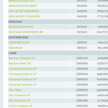
WANGEROOGE OST
9420020
26656fda
WANGEROOGE WEST
9420040
70039212
WHV ALTER VORHAFEN
9440020
f85bd17b
WHV NEUER VORHAFEN
9440030
f77317d9
KRÜCKAU
ELMSHORN HAFEN
5970022
136febf6
KRÜCKAU-SPERRWERK BP
5970023
53c277c3
KÜSTENKANAL
HUNDSMÜHLEN
4960020
cf6ac249
Hilkenbrook
3800010
58ccd6f0
LAHN
Bad Ems Schleuse UP
25800700
c005afb9
Bad Ems Wehr OP
25800690
f2295e77
Cramberg Schleuse OP
25800538
24fe419b
Cramberg Schleuse UP
25800540
3abb36d1
Dausenau Schleuse OP
25800678
9ceb358c
Dausenau Schleuse UP
25800680
eae91991
Diez Hafen
25800500
eadedeb6
Diez Schleuse OP
25800478
ea62ec5f
Diez Schleuse UP
25800480
31750a0f
Fürfurt Schleuse UP
25800300
34af0fca