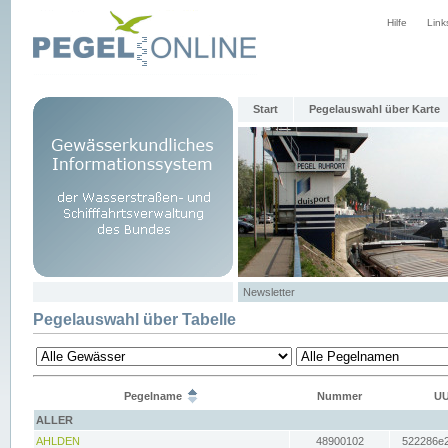
Hilfe
Link
Start
Pegelauswahl über Karte
Newsletter
Pegelauswahl über Tabelle
Pegelname
Nummer
UU
ALLER
AHLDEN
48900102
522286e2