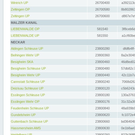
Wintrich UP
26700400
a392113c
Zeltingen OP
26700580
8b802863
Zeltingen UP
26700600
d867e7e9
MALZER KANAL
LIEBENWALDE OP
581540
3f8ceb6d
LIEBENWALDE UP
581550
a1cf60be
NECKAR
Aldingen Schleuse UP
23800280
dfdfb4ff
Beihingen Wehr UP
23800360
8a2e3048
Besigheim SKA
23800460
46d8ed02
Besigheim Schleuse UP
23800480
57db82c7
Besigheim Wehr UP
23800440
42c11b7a
Cannstatt Schleuse UP
23800240
7068d262
Deizisau Schleuse UP
23800120
c5b6243d
Esslingen Schleuse UP
23800180
130a3761
Esslingen Wehr OP
23800176
31c32a38
Feudenheim Schleuse UP
23800840
48a939b9
Gundelsheim UP
23800620
fc1072e4
Guttenbach Schleuse UP
23800660
bd36404b
Hassmersheim AMS
23800630
0e1b8ae0
Heidelberg UP
23800760
827b2685