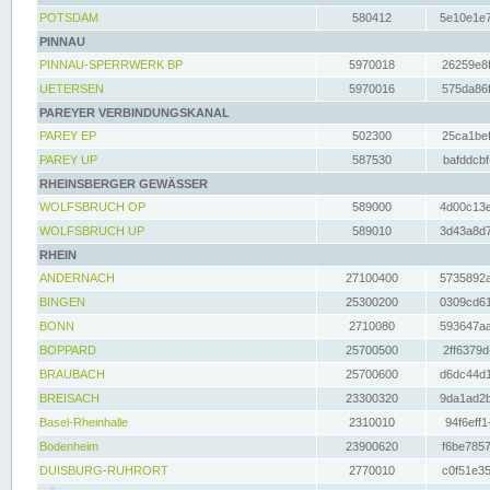
POTSDAM
580412
5e10e1e7
PINNAU
PINNAU-SPERRWERK BP
5970018
26259e8f
UETERSEN
5970016
575da86f
PAREYER VERBINDUNGSKANAL
PAREY EP
502300
25ca1bef
PAREY UP
587530
bafddcbf
RHEINSBERGER GEWÄSSER
WOLFSBRUCH OP
589000
4d00c13e
WOLFSBRUCH UP
589010
3d43a8d7
RHEIN
ANDERNACH
27100400
5735892a
BINGEN
25300200
0309cd61
BONN
2710080
593647aa
BOPPARD
25700500
2ff6379d
BRAUBACH
25700600
d6dc44d1
BREISACH
23300320
9da1ad2b
Basel-Rheinhalle
2310010
94f6eff1
Bodenheim
23900620
f6be7857
DUISBURG-RUHRORT
2770010
c0f51e35