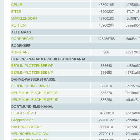
CELLE
48300105
b475386c
EITZE
48900237
47174d8f
MARKLENDORF
48700103
8b4f9f7c
RETHEM
48900204
5aaed954
ALTE MAAS
DORDRECHT
123456785
6c6f84c2
BODENSEE
KONSTANZ
906
aa9179c1
BERLIN-SPANDAUER-SCHIFFFAHRTSKANAL
BERLIN-PLÖTZENSEE OP
586640
ee52ce62
BERLIN-PLÖTZENSEE UP
586650
45721a68
DAHME-WASSERSTRASSE
BERLIN-SCHMÖCKWITZ
586810
6b595707
NEUE MÜHLE SCHLEUSE OP
586270
0e0dbcc9
NEUE MÜHLE SCHLEUSE UP
586280
c9a6c3bf
DORTMUND-EMS-KANAL
BERGESHÖVEDE
34000010
ade3a084
Groppenbruch
27700122
7bbdb421
HASEHUBBRÜCKE
3690010
04572010
HENRICHENBURG OW
27700111
70bee932