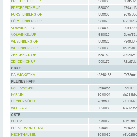
BREDEREICHE OP
580080
308f5979
BREDEREICHE UP
580090
470acd2a
FÜRSTENBERG OP
580060
2c95f83d
FÜRSTENBERG UP
580070
a5830277
VOßWINKEL OP
580000
09b422f7
VOßWINKEL UP
580010
2bcef51a
WESENBERG OP
580020
7909d3f7
WESENBERG UP
580030
da3b5de9
ZEHDENICK OP
580160
a9b8e24c
ZEHDENICK UP
580170
721d7dbf
ORKE
DALWIGKSTHAL
42840453
f0f78cc4
KLEINES HAFF
KARLSHAGEN
9690085
f53bb77f
KARNIN
9690084
da893bbd
UECKERMÜNDE
9690088
c1588dcc
WOLGAST
9650080
b327e35c
OSTE
BELUM
5980060
a9e93be0
BREMERVÖRDE UW
5980010
cf8a3ea2
HECHTHAUSEN
5980030
e5e02890