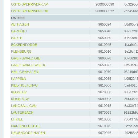
OSTE-SPERRWERK AP
9000000590
8c3295dc
OSTE-SPERRWERK BP
9000000532
7cb4566b
OSTSEE
ALTHAGEN
9650024
b8d05bf9
BARHÖFT
9650040
09227288
BARTH
9650030
00c33ed9
ECKERNFÖRDE
9610045
1faa9b2c
FLENSBURG
9610010
9e19c411
GREIFSWALD OIE
9690078
087b6386
GREIFSWALD-WIECK
9650073
6b53ef42
HEILIGENHAFEN
9610070
06219dd9
KAPPELN
9610035
b09f2243
KIEL-HOLTENAU
9610066
3ad4013f
KLOSTER
9670050
905e7328
KOSEROW
9690093
c0f33a36
LANGBALLIGAU
9610015
5a33bf14
LAUTERBACH
9670063
91922b9b
LT KIEL
9610050
736437d7
MARIENLEUCHTE
9610075
8effc15d
NEUENDORF HAFEN
9670046
492f85b8