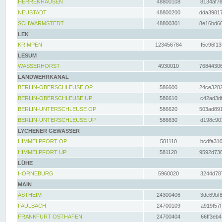
HERRENHAUSEN
48800108
8134af78
NEUSTADT
48800200
dda39817
SCHWARMSTEDT
48800301
8e16bd66
LEK
KRIMPEN
123456784
f5c96f13
LESUM
WASSERHORST
4930010
76844306
LANDWEHRKANAL
BERLIN-OBERSCHLEUSE OP
586600
24ce3282
BERLIN-OBERSCHLEUSE UP
586610
c42ad3df
BERLIN-UNTERSCHLEUSE OP
586620
503ad891
BERLIN-UNTERSCHLEUSE UP
586630
d198c901
LYCHENER GEWÄSSER
HIMMELPFORT OP
581110
bcdfa310
HIMMELPFORT UP
581120
9592d736
LÜHE
HORNEBURG
5960020
3244d787
MAIN
ASTHEIM
24300406
3de69bf8
FAULBACH
24700109
a919f57f
FRANKFURT OSTHAFEN
24700404
66ff3eb4