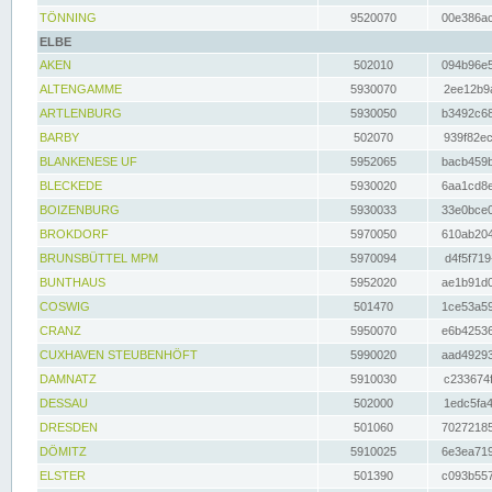
TÖNNING
9520070
00e386ac
ELBE
AKEN
502010
094b96e5
ALTENGAMME
5930070
2ee12b9a
ARTLENBURG
5930050
b3492c68
BARBY
502070
939f82ec
BLANKENESE UF
5952065
bacb459b
BLECKEDE
5930020
6aa1cd8e
BOIZENBURG
5930033
33e0bce0
BROKDORF
5970050
610ab204
BRUNSBÜTTEL MPM
5970094
d4f5f719
BUNTHAUS
5952020
ae1b91d0
COSWIG
501470
1ce53a59
CRANZ
5950070
e6b42536
CUXHAVEN STEUBENHÖFT
5990020
aad49293
DAMNATZ
5910030
c233674f
DESSAU
502000
1edc5fa4
DRESDEN
501060
70272185
DÖMITZ
5910025
6e3ea719
ELSTER
501390
c093b557