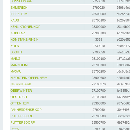
DÜSSELDORF
2750010
8f7e5f92
EMMERICH
2790020
9598e4cb
IFFEZHEIM
23500600
b02be240
KAUB
25700100
1d26e504
KEHL-KRONENHOF
23300900
23af9b02
KOBLENZ
25900700
4c7d796a
KONSTANZ-RHEIN
3329
e020e651
KÖLN
2730010
a6ee8177
LOBITH
2790050
efe13a3d
MAINZ
25100100
a37a9aa3
MANNHEIM
23700700
57090802
MAXAU
23700200
b6c6d5c8
NIERSTEIN-OPPENHEIM
23900600
d28e7ed1
Neuwied Stadt
27100370
dc407f1e
OBERWINTER
27100700
b45359df
OESTRICH
25100300
665be0fe
OTTENHEIM
23300800
787e5d63
PANNERDENSE KOP
2790060
3046493f
PHILIPPSBURG
23700500
88e972e1
PLITTERSDORF
23500700
6b774802
REES
2790010
2f025389