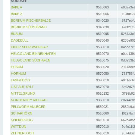
NORDSEE
BAKE A
9510063
e8daa3e2
BAKE Z
9510066
104fdc24
BORKUM FISCHERBALJE
9340020
8727ebfd
BORKUM SÜDSTRAND
9340030
478f21e9
BÜSUM
9510095
5287a3e1
DAGEBÜLL
9570040
6233e901
EIDER-SPERRWERK AP
9530010
04acd7e5
HELGOLAND BINNENHAFEN
9510070
c0ec139b
HELGOLAND SÜDHAFEN
9510075
0d8233b8
HUSUM
9530020
e114aeec
HÖRNUM
9570050
733755fd
LANGEOOG
9390010
a0c1dcb6
LIST AUF SYLT
9570070
5e92d73f
MITTELGRUND
9510132
3ff99b92
NORDERNEY RIFFGAT
9360010
c0244c0e
PELLWORM ANLEGER
9550021
2852b9ab
SCHARHÖRN
9510060
f0197bcf
SPIEKEROOG
9410010
662c4b5e
WITTDÜN
9570010
9c4c11f2
ZEHNERLOCH
9510010
e574d0af