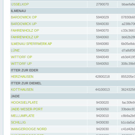
IJSSELKOP
2790070
bbaefa8e
ILMENAU
BARDOWICK OP
5940029
07830b68
BARDOWICK UP
5940030
a238b70f
FAHRENHOLZ OP
5940070
c33c3667
FAHRENHOLZ UP
5940060
bb62b28f
ILMENAU SPERRWERK AP
5940080
6b05e8dc
LÜNE
5940020
d7a8df36
WITTORF OP
5940049
eb3d4195
WITTORF UP
5940050
308c39b6
ITTER ZUR EDER
HERZHAUSEN
42800218
855205e7
ITTER ZUR DIEMEL
KOTTHAUSEN
44100013
36243256
JADE
HOOKSIELPLATE
9430020
fac30fe9
JADE-WESER-PORT
9430050
33bdec83
MELLUMPLATE
9420010
c8b9a2b6
SCHILLIG
9430030
b1cda5a0
WANGEROOGE NORD
9420030
c41d42b1