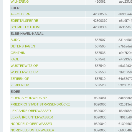
WILHERING
420061
aec23fd6
EDER
AFFOLDERN
42800502
ab9d5a42
EDERTALSPERRE
42800310
c6e9f744
SCHMITTLOTHEIM
42800309
d2155fa6
ELBE-HAVEL-KANAL
BURG
587507
831ad501
DETERSHAGEN
587505
a7b1eda9
GENTHIN
587535
e9e7f20c
KADE
587541
e4f29379
WUSTERWITZ OP
587540
c6a12d34
WUSTERWITZ UP
587550
3bfcf759
ZERBEN OP
587510
64c37072
ZERBEN UP
587520
532d8718
EIDER
EIDER-SPERRWERK BP
9520081
8ac85e6c
FRIEDRICHSTADT STRASSENBRÜCKE
9520060
721313e7
LEXFÄHRE OBERWASSER
9520020
86c5688f
LEXFÄHRE UNTERWASSER
9520030
7f01fbd8
NORDFELD OBERWASSER
9520040
61394669
NORDFELD UNTERWASSER
9520050
cb93548e