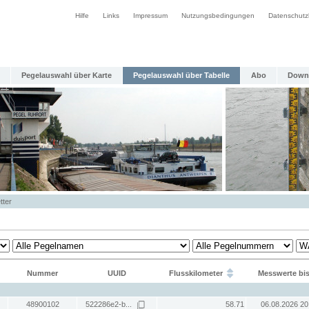
Hilfe
Links
Impressum
Nutzungsbedingungen
Datenschutz
Pegelauswahl über Karte
Pegelauswahl über Tabelle
Abo
Down
tter
Nummer
UUID
Flusskilometer
Messwerte bi
48900102
522286e2-b...
58.71
06.08.2026 20