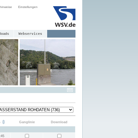
hinweise
Einstellungen
loads
Webservices
s
Ganglinie
Download
:45