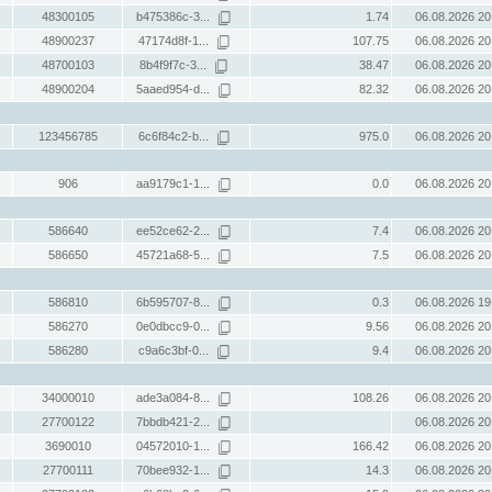
48300105
b475386c-3...
1.74
06.08.2026 20
48900237
47174d8f-1...
107.75
06.08.2026 20
48700103
8b4f9f7c-3...
38.47
06.08.2026 20
48900204
5aaed954-d...
82.32
06.08.2026 20
123456785
6c6f84c2-b...
975.0
06.08.2026 20
906
aa9179c1-1...
0.0
06.08.2026 20
586640
ee52ce62-2...
7.4
06.08.2026 20
586650
45721a68-5...
7.5
06.08.2026 20
586810
6b595707-8...
0.3
06.08.2026 19
586270
0e0dbcc9-0...
9.56
06.08.2026 20
586280
c9a6c3bf-0...
9.4
06.08.2026 20
34000010
ade3a084-8...
108.26
06.08.2026 20
27700122
7bbdb421-2...
06.08.2026 20
3690010
04572010-1...
166.42
06.08.2026 20
27700111
70bee932-1...
14.3
06.08.2026 20