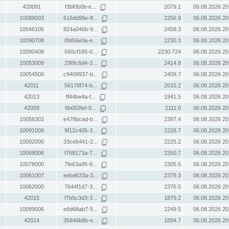
420091
f3bf0b0b-e...
2079.1
06.08.2026 20
10088003
616dd98e-8...
2256.9
06.08.2026 20
10046105
824a046b-9...
2458.3
06.08.2026 20
10090708
0fd56e0a-e...
2230.3
06.08.2026 20
10090408
560cf185-0...
2230.724
06.08.2026 20
10053009
296fc6d4-3...
2414.8
06.08.2026 20
10054500
c9409937-b...
2409.7
06.08.2026 20
42011
56178f74-b...
2015.2
06.08.2026 20
42013
ff44be4a-f...
1941.5
06.08.2026 20
42009
6b002fef-8...
2111.0
06.08.2026 20
10056302
e476bcad-b...
2397.4
06.08.2026 20
10091008
9f12c405-3...
2226.7
06.08.2026 20
10092000
33ceb441-2...
2225.2
06.08.2026 20
10068006
f768173a-7...
2350.7
06.08.2026 20
10078000
7fe63a95-8...
2305.5
06.08.2026 20
10061007
eebd633a-3...
2379.3
06.08.2026 20
10062000
7644f1d7-3...
2376.5
06.08.2026 20
42015
f7b5c3d3-3...
1879.2
06.08.2026 20
10089006
e6d68ab7-5...
2249.5
06.08.2026 20
42014
35846b8b-e...
1894.7
06.08.2026 20