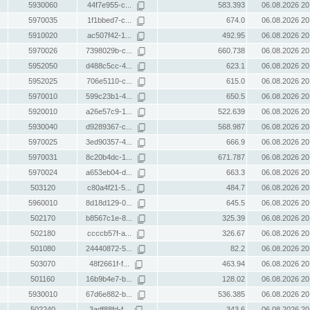
5930060
44f7e955-c...
583.393
06.08.2026 20
5970035
1f1bbed7-c...
674.0
06.08.2026 20
5910020
ac507f42-1...
492.95
06.08.2026 20
5970026
7398029b-c...
660.738
06.08.2026 20
5952050
d488c5cc-4...
623.1
06.08.2026 20
5952025
706e5110-c...
615.0
06.08.2026 20
5970010
599c23b1-4...
650.5
06.08.2026 20
5920010
a26e57c9-1...
522.639
06.08.2026 20
5930040
d9289367-c...
568.987
06.08.2026 20
5970025
3ed90357-4...
666.9
06.08.2026 20
5970031
8c20b4dc-1...
671.787
06.08.2026 20
5970024
a653eb04-d...
663.3
06.08.2026 20
503120
c80a4f21-5...
484.7
06.08.2026 20
5960010
8d18d129-0...
645.5
06.08.2026 20
502170
b8567c1e-8...
325.39
06.08.2026 20
502180
ccccb57f-a...
326.67
06.08.2026 20
501080
24440872-5...
82.2
06.08.2026 20
503070
48f2661f-f...
463.94
06.08.2026 20
501160
16b9b4e7-b...
128.02
06.08.2026 20
5930010
67d6e882-b...
536.385
06.08.2026 20
502240
3adf88fd-f...
343.6
06.08.2026 20