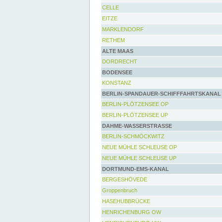
CELLE
EITZE
MARKLENDORF
RETHEM
ALTE MAAS
DORDRECHT
BODENSEE
KONSTANZ
BERLIN-SPANDAUER-SCHIFFFAHRTSKANAL
BERLIN-PLÖTZENSEE OP
BERLIN-PLÖTZENSEE UP
DAHME-WASSERSTRASSE
BERLIN-SCHMÖCKWITZ
NEUE MÜHLE SCHLEUSE OP
NEUE MÜHLE SCHLEUSE UP
DORTMUND-EMS-KANAL
BERGESHÖVEDE
Groppenbruch
HASEHUBBRÜCKE
HENRICHENBURG OW