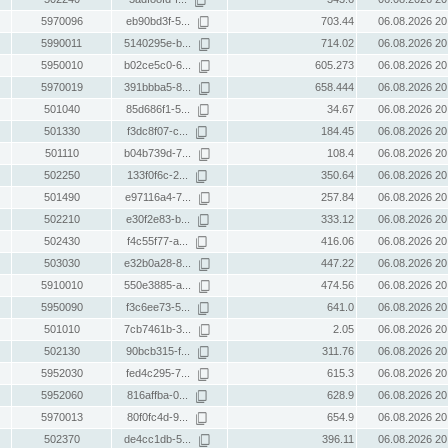
5970096
eb90bd3f-5...
703.44
06.08.2026 20
5990011
5140295e-b...
714.02
06.08.2026 20
5950010
b02ce5c0-6...
605.273
06.08.2026 20
5970019
391bbba5-8...
658.444
06.08.2026 20
501040
85d686f1-5...
34.67
06.08.2026 20
501330
f3dc8f07-c...
184.45
06.08.2026 20
501110
b04b739d-7...
108.4
06.08.2026 20
502250
133f0f6c-2...
350.64
06.08.2026 20
501490
e97116a4-7...
257.84
06.08.2026 20
502210
e30f2e83-b...
333.12
06.08.2026 20
502430
f4c55f77-a...
416.06
06.08.2026 20
503030
e32b0a28-8...
447.22
06.08.2026 20
5910010
550e3885-a...
474.56
06.08.2026 20
5950090
f3c6ee73-5...
641.0
06.08.2026 20
501010
7cb7461b-3...
2.05
06.08.2026 20
502130
90bcb315-f...
311.76
06.08.2026 20
5952030
fed4c295-7...
615.3
06.08.2026 20
5952060
816affba-0...
628.9
06.08.2026 20
5970013
80f0fc4d-9...
654.9
06.08.2026 20
502370
de4cc1db-5...
396.11
06.08.2026 20