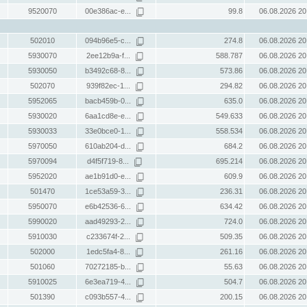
9520070
00e386ac-e...
99.8
06.08.2026 20
502010
094b96e5-c...
274.8
06.08.2026 20
5930070
2ee12b9a-f...
588.787
06.08.2026 20
5930050
b3492c68-8...
573.86
06.08.2026 20
502070
939f82ec-1...
294.82
06.08.2026 20
5952065
bacb459b-0...
635.0
06.08.2026 20
5930020
6aa1cd8e-e...
549.633
06.08.2026 20
5930033
33e0bce0-1...
558.534
06.08.2026 20
5970050
610ab204-d...
684.2
06.08.2026 20
5970094
d4f5f719-8...
695.214
06.08.2026 20
5952020
ae1b91d0-e...
609.9
06.08.2026 20
501470
1ce53a59-3...
236.31
06.08.2026 20
5950070
e6b42536-6...
634.42
06.08.2026 20
5990020
aad49293-2...
724.0
06.08.2026 20
5910030
c233674f-2...
509.35
06.08.2026 20
502000
1edc5fa4-8...
261.16
06.08.2026 20
501060
70272185-b...
55.63
06.08.2026 20
5910025
6e3ea719-4...
504.7
06.08.2026 20
501390
c093b557-4...
200.15
06.08.2026 20