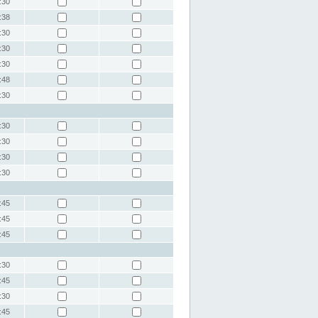
:30
:38
:30
:30
:30
:48
:30
:30
:30
:30
:30
:45
:45
:45
:30
:45
:30
:45