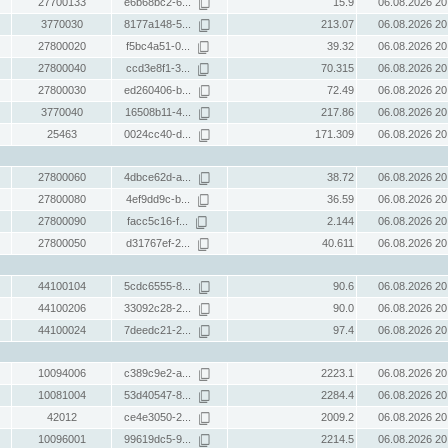
27700133
e6b68bc2-6...
15.9
06.08.2026 20
3770030
8177a148-5...
213.07
06.08.2026 20
27800020
f5bc4a51-0...
39.32
06.08.2026 20
27800040
ccd3e8f1-3...
70.315
06.08.2026 20
27800030
ed260406-b...
72.49
06.08.2026 20
3770040
16508b11-4...
217.86
06.08.2026 20
25463
0024cc40-d...
171.309
06.08.2026 20
27800060
4dbce62d-a...
38.72
06.08.2026 20
27800080
4ef9dd9c-b...
36.59
06.08.2026 20
27800090
facc5c16-f...
2.144
06.08.2026 20
27800050
d31767ef-2...
40.611
06.08.2026 20
44100104
5cdc6555-8...
90.6
06.08.2026 20
44100206
33092c28-2...
90.0
06.08.2026 20
44100024
7deedc21-2...
97.4
06.08.2026 20
10094006
c389c9e2-a...
2223.1
06.08.2026 20
10081004
53d40547-8...
2284.4
06.08.2026 20
42012
ce4e3050-2...
2009.2
06.08.2026 20
10096001
99619dc5-9...
2214.5
06.08.2026 20