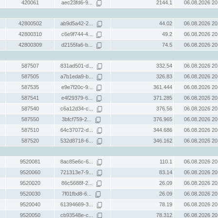
420061
aec23fd6-9...
2144.1
06.08.2026 20
42800502
ab9d5a42-2...
44.02
06.08.2026 20
42800310
c6e9f744-4...
49.2
06.08.2026 20
42800309
d2155fa6-b...
74.5
06.08.2026 20
587507
831ad501-d...
332.54
06.08.2026 20
587505
a7b1eda9-b...
326.83
06.08.2026 20
587535
e9e7f20c-9...
361.444
06.08.2026 20
587541
e4f29379-6...
371.285
06.08.2026 20
587540
c6a12d34-c...
376.56
06.08.2026 20
587550
3bfcf759-2...
376.965
06.08.2026 20
587510
64c37072-d...
344.686
06.08.2026 20
587520
532d8718-6...
346.162
06.08.2026 20
9520081
8ac85e6c-6...
110.1
06.08.2026 20
9520060
721313e7-9...
83.14
06.08.2026 20
9520020
86c5688f-2...
26.09
06.08.2026 20
9520030
7f01fbd8-6...
26.09
06.08.2026 20
9520040
61394669-3...
78.19
06.08.2026 20
9520050
cb93548e-c...
78.312
06.08.2026 20