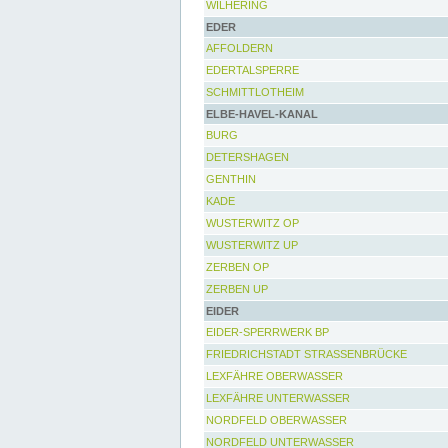
WILHERING
EDER
AFFOLDERN
EDERTALSPERRE
SCHMITTLOTHEIM
ELBE-HAVEL-KANAL
BURG
DETERSHAGEN
GENTHIN
KADE
WUSTERWITZ OP
WUSTERWITZ UP
ZERBEN OP
ZERBEN UP
EIDER
EIDER-SPERRWERK BP
FRIEDRICHSTADT STRASSENBRÜCKE
LEXFÄHRE OBERWASSER
LEXFÄHRE UNTERWASSER
NORDFELD OBERWASSER
NORDFELD UNTERWASSER