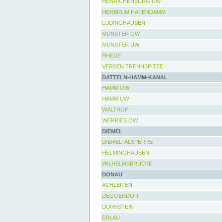
HENRICHENBURG UW
HERBRUM HAFENDAMM
LÜDINGHAUSEN
MÜNSTER OW
MÜNSTER UW
RHEDE
VERSEN TRENNSPITZE
DATTELN-HAMM-KANAL
HAMM OW
HAMM UW
WALTROP
WERRIES OW
DIEMEL
DIEMELTALSPERRE
HELMINGHAUSEN
WILHELMSBRÜCKE
DONAU
ACHLEITEN
DEGGENDORF
DÜRNSTEIN
ERLAU