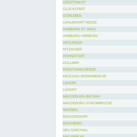
GEESTHACHT
GLÜCKSTADT
GORLEBEN
GRAUERORT REEDE
HAMBURG ST. PAULI
HAMBURG-HARBURG
HETLINGEN
HITZACKER
HOHNSTORF
KOLLMAR
KRAUTSAND REEDE
KRÜCKAU-SPERRWERK AP
LENZEN
LÜHORT
MAGDEBURG-BUCKAU
MAGDEBURG-STROMBRÜCKE
MEISSEN
MÜGGENDORF
MÜHLBERG
NEU DARCHAU
NIEGRIPP AP