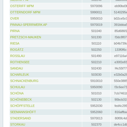
OSTERIFF MPM
5970096
eb90bd3f
OTTERNDORF MPM
5990011
5140295e
OVER
5950010
b02ce5c0
PINNAU-SPERRWERK AP
5970019
391bbba5
PIRNA
501040
85d686f1
PRETZSCH-MAUKEN
501330
f3dc8f07
RIESA
501110
b04b739d
ROGÄTZ
502250
133f0f6c
ROSSLAU
501490
e97116a4
ROTHENSEE
502210
e30f2e83
SANDAU
502430
f4c55f77
SCHARLEUK
503030
e32b0a28
SCHNACKENBURG
5910010
550e3885
SCHULAU
5950090
f3c6ee73
SCHÖNA
501010
7cb7461b
SCHÖNEBECK
502130
90bcb315
SCHÖPFSTELLE
5952030
fed4c295
SEEMANNSHÖFT
5952060
816affba
STADERSAND
5970013
80f0fc4d
STORKAU
502370
de4cc1db