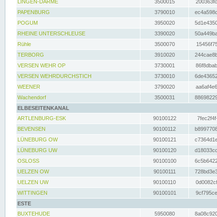
LINGEN-DARME
3500015
200363fc
PAPENBURG
3790010
ec4a598d
POGUM
3950020
5d1e4350
RHEINE UNTERSCHLEUSE
3390020
50a449ba
Rühle
3500070
15456f75
TERBORG
3910020
244cae8b
VERSEN WEHR OP
3730001
86f8dbab
VERSEN WEHRDURCHSTICH
3730010
6de43652
WEENER
3790020
aa6af4e6
Wachendorf
3500031
88698229
ELBESEITENKANAL
ARTLENBURG-ESK
90100122
7fec2f4f
BEVENSEN
90100112
b8997708
LÜNEBURG OW
90100121
c7364d1e
LÜNEBURG UW
90100120
d18033cd
OSLOSS
90100100
6c5b6422
UELZEN OW
90100111
728bd3e3
UELZEN UW
90100110
0d0082cf
WITTINGEN
90100101
9cf795ce
ESTE
BUXTEHUDE
5950080
8a08c920