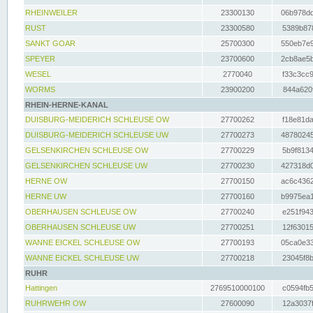
RHEINWEILER
23300130
06b978dd
RUST
23300580
5389b878
SANKT GOAR
25700300
550eb7e9
SPEYER
23700600
2cb8ae5b
WESEL
2770040
f33c3cc9
WORMS
23900200
844a620f
RHEIN-HERNE-KANAL
DUISBURG-MEIDERICH SCHLEUSE OW
27700262
f18e81da
DUISBURG-MEIDERICH SCHLEUSE UW
27700273
48780245
GELSENKIRCHEN SCHLEUSE OW
27700229
5b9f8134
GELSENKIRCHEN SCHLEUSE UW
27700230
427318d0
HERNE OW
27700150
ac6c4362
HERNE UW
27700160
b9975ea1
OBERHAUSEN SCHLEUSE OW
27700240
e251f943
OBERHAUSEN SCHLEUSE UW
27700251
12f63015
WANNE EICKEL SCHLEUSE OW
27700193
05ca0e33
WANNE EICKEL SCHLEUSE UW
27700218
23045f8b
RUHR
Hattingen
2769510000100
c0594fb5
RUHRWEHR OW
27600090
12a3037f