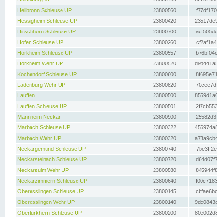
Heilbronn Schleuse UP
23800560
f77df170
Hessigheim Schleuse UP
23800420
23517de9
Hirschhorn Schleuse UP
23800700
acf505dd
Hofen Schleuse UP
23800260
cf2af1a4
Horkheim Schleuse UP
23800557
b76bf04c
Horkheim Wehr UP
23800520
d9b441a5
Kochendorf Schleuse UP
23800600
8f695e71
Ladenburg Wehr UP
23800820
70cee7df
Lauffen
23800500
8559d1a0
Lauffen Schleuse UP
23800501
2f7cb553
Mannheim Neckar
23800900
25582d3f
Marbach Schleuse UP
23800322
456974a8
Marbach Wehr UP
23800320
a73a9cb4
Neckargemünd Schleuse UP
23800740
7be3ff2e
Neckarsteinach Schleuse UP
23800720
d64d07f7
Neckarsulm Wehr UP
23800580
845944f8
Neckarzimmern Schleuse UP
23800640
f00c7183
Oberesslingen Schleuse UP
23800145
cbfae6bc
Oberesslingen Wehr UP
23800140
9de0843a
Obertürkheim Schleuse UP
23800200
80e002d8