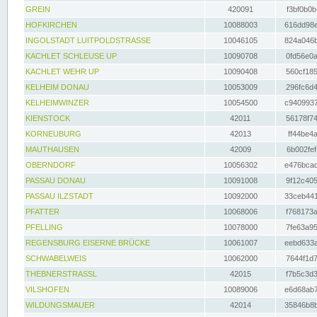
GREIN
420091
f3bf0b0b
HOFKIRCHEN
10088003
616dd98e
INGOLSTADT LUITPOLDSTRASSE
10046105
824a046b
KACHLET SCHLEUSE UP
10090708
0fd56e0a
KACHLET WEHR UP
10090408
560cf185
KELHEIM DONAU
10053009
296fc6d4
KELHEIMWINZER
10054500
c9409937
KIENSTOCK
42011
56178f74
KORNEUBURG
42013
ff44be4a
MAUTHAUSEN
42009
6b002fef
OBERNDORF
10056302
e476bcad
PASSAU DONAU
10091008
9f12c405
PASSAU ILZSTADT
10092000
33ceb441
PFATTER
10068006
f768173a
PFELLING
10078000
7fe63a95
REGENSBURG EISERNE BRÜCKE
10061007
eebd633a
SCHWABELWEIS
10062000
7644f1d7
THEBNERSTRASSL
42015
f7b5c3d3
VILSHOFEN
10089006
e6d68ab7
WILDUNGSMAUER
42014
35846b8b