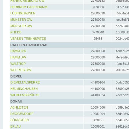
HENRICHENBURG UW
27700133
e6b68bc2
HERBRUM HAFENDAMM
3770030
8177a148
LÜDINGHAUSEN
27800020
f5bc4a51
MÜNSTER OW
27800040
ccd3e8f1
MÜNSTER UW
27800030
ed260406
RHEDE
3770040
16508b11
VERSEN TRENNSPITZE
25463
0024cc40
DATTELN-HAMM-KANAL
HAMM OW
27800060
4dbce62d
HAMM UW
27800080
4ef9dd9c
WALTROP
27800090
facc5c16
WERRIES OW
27800050
d31767ef
DIEMEL
DIEMELTALSPERRE
44100104
5cdc6555
HELMINGHAUSEN
44100206
33092c28
WILHELMSBRÜCKE
44100024
7deedc21
DONAU
ACHLEITEN
10094006
c389c9e2
DEGGENDORF
10081004
53d40547
DÜRNSTEIN
42012
ce4e3050
ERLAU
10096001
99619dc5