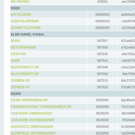
WILHERING
420061
aec23fd6
EDER
AFFOLDERN
42800502
ab9d5a42
EDERTALSPERRE
42800310
c6e9f744
SCHMITTLOTHEIM
42800309
d2155fa6
ELBE-HAVEL-KANAL
BURG
587507
831ad501
DETERSHAGEN
587505
a7b1eda9
GENTHIN
587535
e9e7f20c
KADE
587541
e4f29379
WUSTERWITZ OP
587540
c6a12d34
WUSTERWITZ UP
587550
3bfcf759
ZERBEN OP
587510
64c37072
ZERBEN UP
587520
532d8718
EIDER
EIDER-SPERRWERK BP
9520081
8ac85e6c
FRIEDRICHSTADT STRASSENBRÜCKE
9520060
721313e7
LEXFÄHRE OBERWASSER
9520020
86c5688f
LEXFÄHRE UNTERWASSER
9520030
7f01fbd8
NORDFELD OBERWASSER
9520040
61394669
NORDFELD UNTERWASSER
9520050
cb93548e