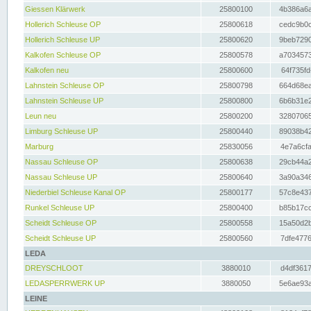
Giessen Klärwerk
25800100
4b386a6a
Hollerich Schleuse OP
25800618
cedc9b0c
Hollerich Schleuse UP
25800620
9beb7290
Kalkofen Schleuse OP
25800578
a7034573
Kalkofen neu
25800600
64f735fd
Lahnstein Schleuse OP
25800798
664d68ea
Lahnstein Schleuse UP
25800800
6b6b31e2
Leun neu
25800200
32807065
Limburg Schleuse UP
25800440
89038b42
Marburg
25830056
4e7a6cfa
Nassau Schleuse OP
25800638
29cb44a2
Nassau Schleuse UP
25800640
3a90a346
Niederbiel Schleuse Kanal OP
25800177
57c8e437
Runkel Schleuse UP
25800400
b85b17cc
Scheidt Schleuse OP
25800558
15a50d2b
Scheidt Schleuse UP
25800560
7dfe4776
LEDA
DREYSCHLOOT
3880010
d4df3617
LEDASPERRWERK UP
3880050
5e6ae93a
LEINE