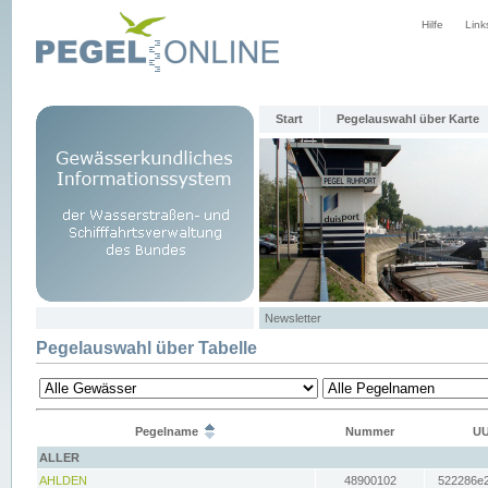
Hilfe
Link
Start
Pegelauswahl über Karte
Newsletter
Pegelauswahl über Tabelle
Pegelname
Nummer
UU
ALLER
AHLDEN
48900102
522286e2