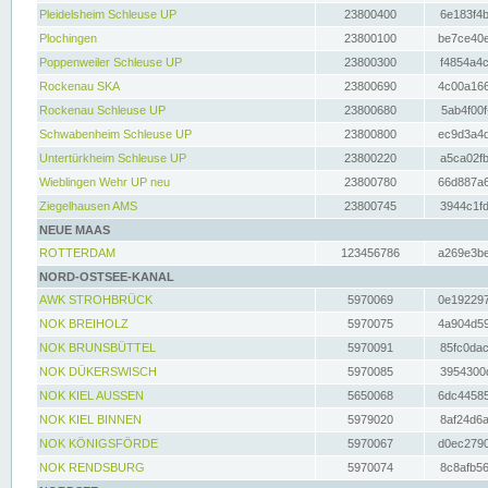
Pleidelsheim Schleuse UP
23800400
6e183f4b
Plochingen
23800100
be7ce40e
Poppenweiler Schleuse UP
23800300
f4854a4c
Rockenau SKA
23800690
4c00a166
Rockenau Schleuse UP
23800680
5ab4f00f
Schwabenheim Schleuse UP
23800800
ec9d3a4d
Untertürkheim Schleuse UP
23800220
a5ca02fb
Wieblingen Wehr UP neu
23800780
66d887a6
Ziegelhausen AMS
23800745
3944c1fd
NEUE MAAS
ROTTERDAM
123456786
a269e3be
NORD-OSTSEE-KANAL
AWK STROHBRÜCK
5970069
0e192297
NOK BREIHOLZ
5970075
4a904d59
NOK BRUNSBÜTTEL
5970091
85fc0dac
NOK DÜKERSWISCH
5970085
3954300d
NOK KIEL AUSSEN
5650068
6dc44585
NOK KIEL BINNEN
5979020
8af24d6a
NOK KÖNIGSFÖRDE
5970067
d0ec2790
NOK RENDSBURG
5970074
8c8afb56