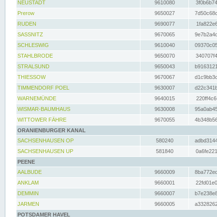
NEUSTADT
9610080
3f0b6b74
Prerow
9650027
7d50c68c
RUDEN
9690077
1fa822e6
SASSNITZ
9670065
9e7b2a4d
SCHLESWIG
9610040
09370c05
STAHLBRODE
9650070
340707f4
STRALSUND
9650043
b9163121
THIESSOW
9670067
d1c9bb3c
TIMMENDORF POEL
9630007
d22c341b
WARNEMÜNDE
9640015
220ff4c6
WISMAR-BAUMHAUS
9630008
95a0ab45
WITTOWER FÄHRE
9670055
4b348b56
ORANIENBURGER KANAL
SACHSENHAUSEN OP
580240
adbd3144
SACHSENHAUSEN UP
581840
0a6fe221
PEENE
AALBUDE
9660009
8ba772ed
ANKLAM
9660001
22fd01e0
DEMMIN
9660007
b7e238e8
JARMEN
9660005
a3328262
POTSDAMER HAVEL