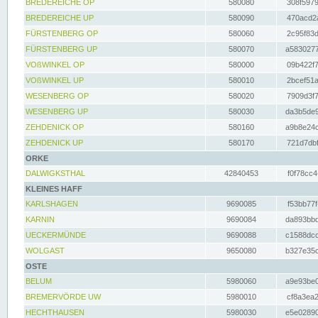
BREDEREICHE OP
580080
308f5979
BREDEREICHE UP
580090
470acd2a
FÜRSTENBERG OP
580060
2c95f83d
FÜRSTENBERG UP
580070
a5830277
VOßWINKEL OP
580000
09b422f7
VOßWINKEL UP
580010
2bcef51a
WESENBERG OP
580020
7909d3f7
WESENBERG UP
580030
da3b5de9
ZEHDENICK OP
580160
a9b8e24c
ZEHDENICK UP
580170
721d7dbf
ORKE
DALWIGKSTHAL
42840453
f0f78cc4
KLEINES HAFF
KARLSHAGEN
9690085
f53bb77f
KARNIN
9690084
da893bbd
UECKERMÜNDE
9690088
c1588dcc
WOLGAST
9650080
b327e35c
OSTE
BELUM
5980060
a9e93be0
BREMERVÖRDE UW
5980010
cf8a3ea2
HECHTHAUSEN
5980030
e5e02890