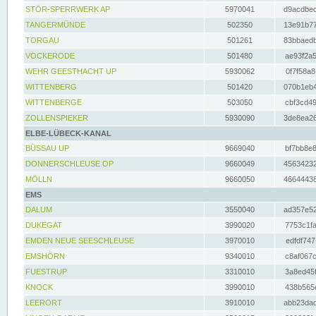
STÖR-SPERRWERK AP
5970041
d9acdbec
TANGERMÜNDE
502350
13e91b77
TORGAU
501261
83bbaedb
VOCKERODE
501480
ae93f2a5
WEHR GEESTHACHT UP
5930062
0f7f58a8
WITTENBERG
501420
070b1eb4
WITTENBERGE
503050
cbf3cd49
ZOLLENSPIEKER
5930090
3de8ea26
ELBE-LÜBECK-KANAL
BÜSSAU UP
9669040
bf7bb8e8
DONNERSCHLEUSE OP
9660049
45634232
MÖLLN
9660050
46644438
EMS
DALUM
3550040
ad357e52
DUKEGAT
3990020
7753c1fa
EMDEN NEUE SEESCHLEUSE
3970010
edfdf747
EMSHÖRN
9340010
c8af067c
FUESTRUP
3310010
3a8ed45f
KNOCK
3990010
438b565e
LEERORT
3910010
abb23dad