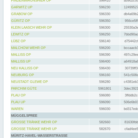
FINDENWIRUNSHIER OP
596410
a5902c55
GARWITZ UP
596230
12499527
GRABOW OP
596330
db4a69b2
GÜRITZ OP
596350
956ce5ff
KLEIN LAASCH WEHR OP
596300
25530a3e
LEWITZ OP
596250
7bbd90ad
LÜBZ OP
596140
d75442cf
MALCHOW WEHR OP
596200
bccaacb3
MALLISS OP
596390
497c29ee
MALLISS UP
596400
a64918a6
NEU KALLISS OP
596430
30739ff3
NEUBURG OP
596160
541c508a
NEUSTADT GLEWE OP
596280
c4381eb3
PARCHIM GÜTE
5961801
3dec3921
PLAU OP
596080
3ffddb2c
PLAU UP
596090
506e6b03
WAREN
596030
bd317edd
MÜGGELSPREE
GROSSE TRÄNKE WEHR OP
582660
81630fdd
GROSSE TRÄNKE WEHR UP
582670
cfad4ee5
MÜRITZ-HAVEL-WASSERSTRASSE