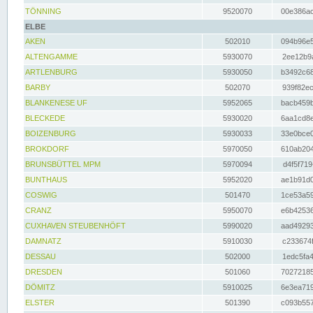
TÖNNING
9520070
00e386ac
ELBE
AKEN
502010
094b96e5
ALTENGAMME
5930070
2ee12b9a
ARTLENBURG
5930050
b3492c68
BARBY
502070
939f82ec
BLANKENESE UF
5952065
bacb459b
BLECKEDE
5930020
6aa1cd8e
BOIZENBURG
5930033
33e0bce0
BROKDORF
5970050
610ab204
BRUNSBÜTTEL MPM
5970094
d4f5f719
BUNTHAUS
5952020
ae1b91d0
COSWIG
501470
1ce53a59
CRANZ
5950070
e6b42536
CUXHAVEN STEUBENHÖFT
5990020
aad49293
DAMNATZ
5910030
c233674f
DESSAU
502000
1edc5fa4
DRESDEN
501060
70272185
DÖMITZ
5910025
6e3ea719
ELSTER
501390
c093b557