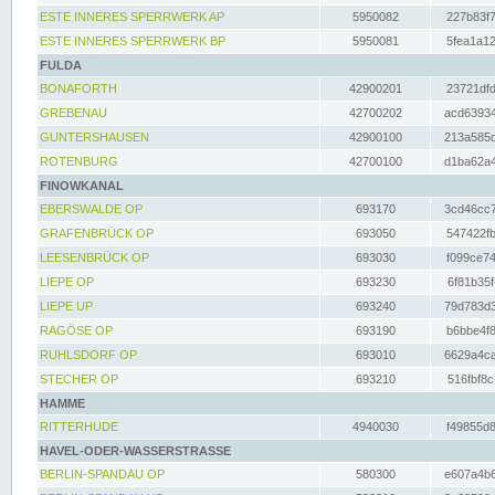
ESTE INNERES SPERRWERK AP
5950082
227b83f7
ESTE INNERES SPERRWERK BP
5950081
5fea1a12
FULDA
BONAFORTH
42900201
23721dfd
GREBENAU
42700202
acd63934
GUNTERSHAUSEN
42900100
213a585d
ROTENBURG
42700100
d1ba62a4
FINOWKANAL
EBERSWALDE OP
693170
3cd46cc7
GRAFENBRÜCK OP
693050
547422fb
LEESENBRÜCK OP
693030
f099ce74
LIEPE OP
693230
6f81b35f
LIEPE UP
693240
79d783d3
RAGÖSE OP
693190
b6bbe4f8
RUHLSDORF OP
693010
6629a4ca
STECHER OP
693210
516fbf8c
HAMME
RITTERHUDE
4940030
f49855d8
HAVEL-ODER-WASSERSTRASSE
BERLIN-SPANDAU OP
580300
e607a4b6