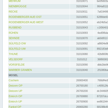
MEHRUM
31010071
be05603a
NIENBRÜGGE
31010044
864a8111
RECKE
31010011
7af19499
RODENBERGER AUE-OST
31010051
6288de60
RODENBERGER AUE-WEST
31010052
eb24b5a3
RUSBEND
31010043
c1f06401
RÜHEN
31010093
4ed5f6da
SEHNDE
31010070
ab0d9117
SÜLFELD OW
31010092
a8604e8f
SÜLFELD UW
31010091
892183d6
THUNE
31010080
42b865fb
VELSDORF
3101012
36f80081
VORSFELDE
31010090
dbb2bb9f
WARBER GRABEN
31010040
2f1080ba
MOSEL
Cochem
26900400
768df4e9
Detzem OP
26700180
c40912fd
Detzem UP
26700200
dc344605
Enkirch OP
26700880
87207dcd
Enkirch UP
26700900
ee861944
Fankel OP
26900280
68198b48