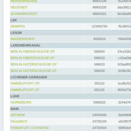
HERRENHAUSEN
48800108
8134af78
NEUSTADT
48800200
dda39817
SCHWARMSTEDT
48800301
8e16bd66
LEK
KRIMPEN
123456784
f5c96f13
LESUM
WASSERHORST
4930010
76844306
LANDWEHRKANAL
BERLIN-OBERSCHLEUSE OP
586600
24ce3282
BERLIN-OBERSCHLEUSE UP
586610
c42ad3df
BERLIN-UNTERSCHLEUSE OP
586620
503ad891
BERLIN-UNTERSCHLEUSE UP
586630
d198c901
LYCHENER GEWÄSSER
HIMMELPFORT OP
581110
bcdfa310
HIMMELPFORT UP
581120
9592d736
LÜHE
HORNEBURG
5960020
3244d787
MAIN
ASTHEIM
24300406
3de69bf8
FAULBACH
24700109
a919f57f
FRANKFURT OSTHAFEN
24700404
66ff3eb4