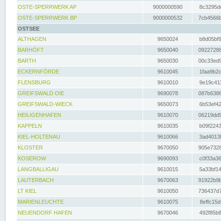
OSTE-SPERRWERK AP
9000000590
8c3295dc
OSTE-SPERRWERK BP
9000000532
7cb4566b
OSTSEE
ALTHAGEN
9650024
b8d05bf9
BARHÖFT
9650040
09227288
BARTH
9650030
00c33ed9
ECKERNFÖRDE
9610045
1faa9b2c
FLENSBURG
9610010
9e19c411
GREIFSWALD OIE
9690078
087b6386
GREIFSWALD-WIECK
9650073
6b53ef42
HEILIGENHAFEN
9610070
06219dd9
KAPPELN
9610035
b09f2243
KIEL-HOLTENAU
9610066
3ad4013f
KLOSTER
9670050
905e7328
KOSEROW
9690093
c0f33a36
LANGBALLIGAU
9610015
5a33bf14
LAUTERBACH
9670063
91922b9b
LT KIEL
9610050
736437d7
MARIENLEUCHTE
9610075
8effc15d
NEUENDORF HAFEN
9670046
492f85b8