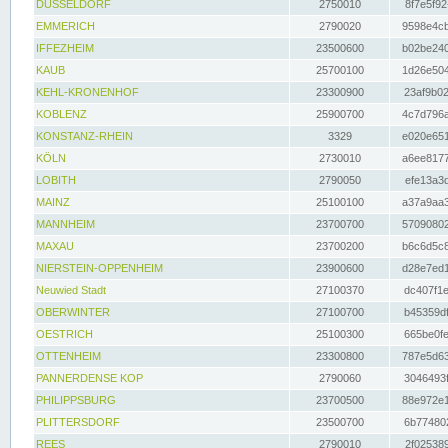
DÜSSELDORF
2750010
8f7e5f92
EMMERICH
2790020
9598e4cb
IFFEZHEIM
23500600
b02be240
KAUB
25700100
1d26e504
KEHL-KRONENHOF
23300900
23af9b02
KOBLENZ
25900700
4c7d796a
KONSTANZ-RHEIN
3329
e020e651
KÖLN
2730010
a6ee8177
LOBITH
2790050
efe13a3d
MAINZ
25100100
a37a9aa3
MANNHEIM
23700700
57090802
MAXAU
23700200
b6c6d5c8
NIERSTEIN-OPPENHEIM
23900600
d28e7ed1
Neuwied Stadt
27100370
dc407f1e
OBERWINTER
27100700
b45359df
OESTRICH
25100300
665be0fe
OTTENHEIM
23300800
787e5d63
PANNERDENSE KOP
2790060
3046493f
PHILIPPSBURG
23700500
88e972e1
PLITTERSDORF
23500700
6b774802
REES
2790010
2f025389