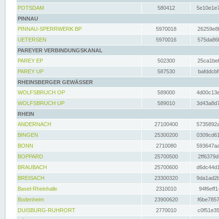
POTSDAM
580412
5e10e1e7
PINNAU
PINNAU-SPERRWERK BP
5970018
26259e8f
UETERSEN
5970016
575da86f
PAREYER VERBINDUNGSKANAL
PAREY EP
502300
25ca1bef
PAREY UP
587530
bafddcbf
RHEINSBERGER GEWÄSSER
WOLFSBRUCH OP
589000
4d00c13e
WOLFSBRUCH UP
589010
3d43a8d7
RHEIN
ANDERNACH
27100400
5735892a
BINGEN
25300200
0309cd61
BONN
2710080
593647aa
BOPPARD
25700500
2ff6379d
BRAUBACH
25700600
d6dc44d1
BREISACH
23300320
9da1ad2b
Basel-Rheinhalle
2310010
94f6eff1
Bodenheim
23900620
f6be7857
DUISBURG-RUHRORT
2770010
c0f51e35