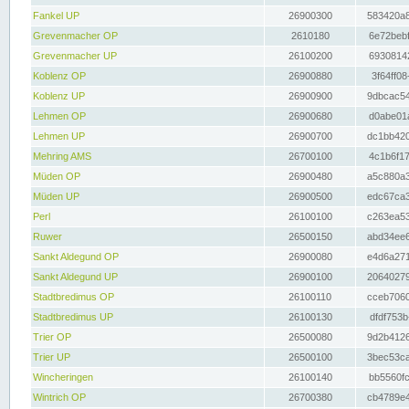
Fankel UP
26900300
583420a8
Grevenmacher OP
2610180
6e72bebf
Grevenmacher UP
26100200
69308142
Koblenz OP
26900880
3f64ff08
Koblenz UP
26900900
9dbcac54
Lehmen OP
26900680
d0abe01a
Lehmen UP
26900700
dc1bb420
Mehring AMS
26700100
4c1b6f17
Müden OP
26900480
a5c880a3
Müden UP
26900500
edc67ca3
Perl
26100100
c263ea53
Ruwer
26500150
abd34ee6
Sankt Aldegund OP
26900080
e4d6a271
Sankt Aldegund UP
26900100
20640279
Stadtbredimus OP
26100110
cceb7060
Stadtbredimus UP
26100130
dfdf753b
Trier OP
26500080
9d2b4126
Trier UP
26500100
3bec53ca
Wincheringen
26100140
bb5560fc
Wintrich OP
26700380
cb4789e4