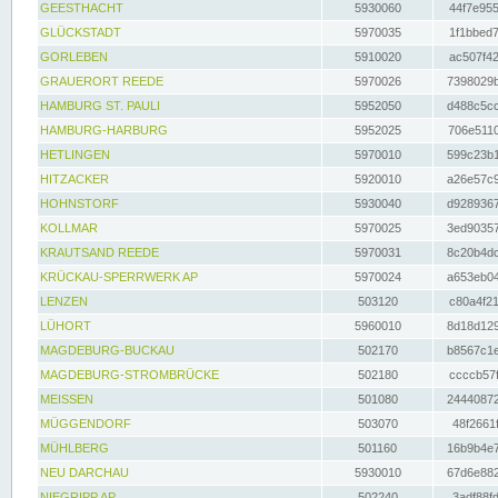
GEESTHACHT
5930060
44f7e955
GLÜCKSTADT
5970035
1f1bbed7
GORLEBEN
5910020
ac507f42
GRAUERORT REEDE
5970026
7398029b
HAMBURG ST. PAULI
5952050
d488c5cc
HAMBURG-HARBURG
5952025
706e5110
HETLINGEN
5970010
599c23b1
HITZACKER
5920010
a26e57c9
HOHNSTORF
5930040
d9289367
KOLLMAR
5970025
3ed90357
KRAUTSAND REEDE
5970031
8c20b4dc
KRÜCKAU-SPERRWERK AP
5970024
a653eb04
LENZEN
503120
c80a4f21
LÜHORT
5960010
8d18d129
MAGDEBURG-BUCKAU
502170
b8567c1e
MAGDEBURG-STROMBRÜCKE
502180
ccccb57f
MEISSEN
501080
24440872
MÜGGENDORF
503070
48f2661f
MÜHLBERG
501160
16b9b4e7
NEU DARCHAU
5930010
67d6e882
NIEGRIPP AP
502240
3adf88fd