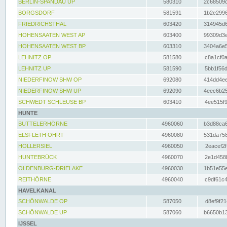
BERLIN-SPANDAU UP
580310
2c68509c
BORGSDORF
581591
1b2e2996
FRIEDRICHSTHAL
603420
314945d6
HOHENSAATEN WEST AP
603400
99309d3e
HOHENSAATEN WEST BP
603310
3404a6e5
LEHNITZ OP
581580
c8a1cf0a
LEHNITZ UP
581590
5bb1f56d
NIEDERFINOW SHW OP
692080
414dd4ee
NIEDERFINOW SHW UP
692090
4eec6b25
SCHWEDT SCHLEUSE BP
603410
4ee515f9
HUNTE
BUTTELERHÖRNE
4960060
b3d88ca6
ELSFLETH OHRT
4960080
531da758
HOLLERSIEL
4960050
2eacef2f
HUNTEBRÜCK
4960070
2e1d458b
OLDENBURG-DRIELAKE
4960030
1b51e55e
REITHÖRNE
4960040
c9df61c4
HAVELKANAL
SCHÖNWALDE OP
587050
d8ef9f21
SCHÖNWALDE UP
587060
b6650b13
IJSSEL