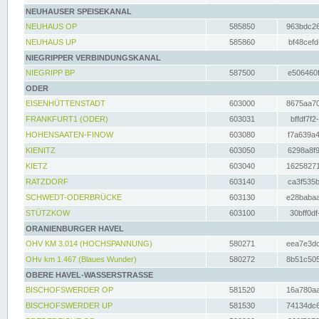
NEUHAUSER SPEISEKANAL
NEUHAUS OP
585850
963bdc26
NEUHAUS UP
585860
bf48cefd
NIEGRIPPER VERBINDUNGSKANAL
NIEGRIPP BP
587500
e506460f
ODER
EISENHÜTTENSTADT
603000
8675aa70
FRANKFURT1 (ODER)
603031
bffdf7f2
HOHENSAATEN-FINOW
603080
f7a639a4
KIENITZ
603050
6298a8f9
KIETZ
603040
16258271
RATZDORF
603140
ca3f535b
SCHWEDT-ODERBRÜCKE
603130
e28babaa
STÜTZKOW
603100
30bff0df
ORANIENBURGER HAVEL
OHV KM 3.014 (HOCHSPANNUNG)
580271
eea7e3dc
OHv km 1.467 (Blaues Wunder)
580272
8b51c505
OBERE HAVEL-WASSERSTRASSE
BISCHOFSWERDER OP
581520
16a780aa
BISCHOFSWERDER UP
581530
74134dc6