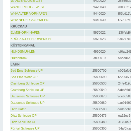
WANGEROOGE OST
9420020
26656fda
WANGEROOGE WEST
9420040
70039212
WHV ALTER VORHAFEN
9440020
f85bd17b
WHV NEUER VORHAFEN
9440030
f77317d9
KRÜCKAU
ELMSHORN HAFEN
5970022
136febf6
KRÜCKAU-SPERRWERK BP
5970023
53c277c3
KÜSTENKANAL
HUNDSMÜHLEN
4960020
cf6ac249
Hilkenbrook
3800010
58ccd6f0
LAHN
Bad Ems Schleuse UP
25800700
c005afb9
Bad Ems Wehr OP
25800690
f2295e77
Cramberg Schleuse OP
25800538
24fe419b
Cramberg Schleuse UP
25800540
3abb36d1
Dausenau Schleuse OP
25800678
9ceb358c
Dausenau Schleuse UP
25800680
eae91991
Diez Hafen
25800500
eadedeb6
Diez Schleuse OP
25800478
ea62ec5f
Diez Schleuse UP
25800480
31750a0f
Fürfurt Schleuse UP
25800300
34af0fca