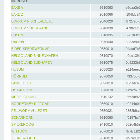
NORDSEE
BAKE A
9510063
e8daa3e2
BAKE Z
9510066
104fdc24
BORKUM FISCHERBALJE
9340020
8727ebfd
BORKUM SÜDSTRAND
9340030
478f21e9
BÜSUM
9510095
5287a3e1
DAGEBÜLL
9570040
6233e901
EIDER-SPERRWERK AP
9530010
04acd7e5
HELGOLAND BINNENHAFEN
9510070
c0ec139b
HELGOLAND SÜDHAFEN
9510075
0d8233b8
HUSUM
9530020
e114aeec
HÖRNUM
9570050
733755fd
LANGEOOG
9390010
a0c1dcb6
LIST AUF SYLT
9570070
5e92d73f
MITTELGRUND
9510132
3ff99b92
NORDERNEY RIFFGAT
9360010
c0244c0e
PELLWORM ANLEGER
9550021
2852b9ab
SCHARHÖRN
9510060
f0197bcf
SPIEKEROOG
9410010
662c4b5e
WITTDÜN
9570010
9c4c11f2
ZEHNERLOCH
9510010
e574d0af