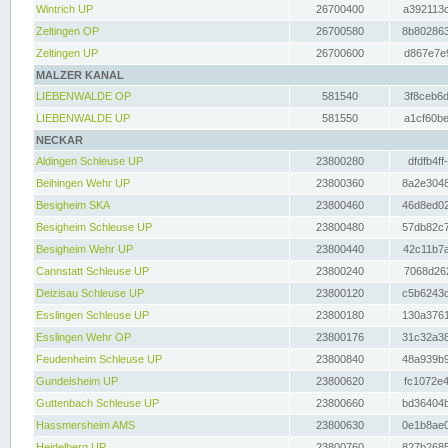
Wintrich UP
26700400
a392113c
Zeltingen OP
26700580
8b802863
Zeltingen UP
26700600
d867e7e9
MALZER KANAL
LIEBENWALDE OP
581540
3f8ceb6d
LIEBENWALDE UP
581550
a1cf60be
NECKAR
Aldingen Schleuse UP
23800280
dfdfb4ff
Beihingen Wehr UP
23800360
8a2e3048
Besigheim SKA
23800460
46d8ed02
Besigheim Schleuse UP
23800480
57db82c7
Besigheim Wehr UP
23800440
42c11b7a
Cannstatt Schleuse UP
23800240
7068d262
Deizisau Schleuse UP
23800120
c5b6243d
Esslingen Schleuse UP
23800180
130a3761
Esslingen Wehr OP
23800176
31c32a38
Feudenheim Schleuse UP
23800840
48a939b9
Gundelsheim UP
23800620
fc1072e4
Guttenbach Schleuse UP
23800660
bd36404b
Hassmersheim AMS
23800630
0e1b8ae0
Heidelberg UP
23800760
827b2685