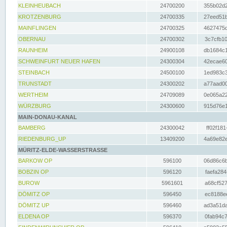
KLEINHEUBACH
24700200
355b02d2
KROTZENBURG
24700335
27eed51b
MAINFLINGEN
24700325
4627475d
OBERNAU
24700302
3c7cfb10
RAUNHEIM
24900108
db1684c1
SCHWEINFURT NEUER HAFEN
24300304
42ecae60
STEINBACH
24500100
1ed983c3
TRUNSTADT
24300202
a77aad00
WERTHEIM
24709089
0e065a22
WÜRZBURG
24300600
915d76e1
MAIN-DONAU-KANAL
BAMBERG
24300042
ff02f181
RIEDENBURG_UP
13409200
4a69e82e
MÜRITZ-ELDE-WASSERSTRASSE
BARKOW OP
596100
06d86c6b
BOBZIN OP
596120
faefa284
BUROW
5961601
a68cf527
DÖMITZ OP
596450
ec8188ee
DÖMITZ UP
596460
ad3a51da
ELDENA OP
596370
0fab94c7