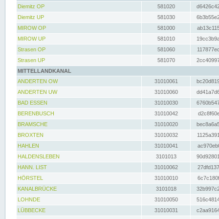
Diemitz OP
581020
d6426c42
Diemitz UP
581030
6b3b55e2
MIROW OP
581000
ab13c115
MIROW UP
581010
19cc3b9a
Strasen OP
581060
117877ec
Strasen UP
581070
2cc40997
MITTELLANDKANAL
ANDERTEN OW
31010061
bc20d819
ANDERTEN UW
31010060
dd41a7d6
BAD ESSEN
31010030
6760b547
BERENBUSCH
31010042
d2c8f60e
BRAMSCHE
31010020
bec8a6a5
BROXTEN
31010032
1125a391
HAHLEN
31010041
ac970eb0
HALDENSLEBEN
3101013
90d92801
HANN. LIST
31010062
27dfd137
HÖRSTEL
31010010
6c7c180f
KANALBRÜCKE
3101018
32b997c2
LOHNDE
31010050
516c4814
LÜBBECKE
31010031
c2aa9164