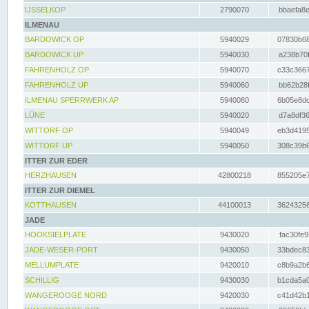
IJSSELKOP
2790070
bbaefa8e
ILMENAU
BARDOWICK OP
5940029
07830b68
BARDOWICK UP
5940030
a238b70f
FAHRENHOLZ OP
5940070
c33c3667
FAHRENHOLZ UP
5940060
bb62b28f
ILMENAU SPERRWERK AP
5940080
6b05e8dc
LÜNE
5940020
d7a8df36
WITTORF OP
5940049
eb3d4195
WITTORF UP
5940050
308c39b6
ITTER ZUR EDER
HERZHAUSEN
42800218
855205e7
ITTER ZUR DIEMEL
KOTTHAUSEN
44100013
36243256
JADE
HOOKSIELPLATE
9430020
fac30fe9
JADE-WESER-PORT
9430050
33bdec83
MELLUMPLATE
9420010
c8b9a2b6
SCHILLIG
9430030
b1cda5a0
WANGEROOGE NORD
9420030
c41d42b1