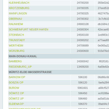
KLEINHEUBACH
24700200
355b02d2
KROTZENBURG
24700335
27eed51b
MAINFLINGEN
24700325
4627475d
OBERNAU
24700302
3c7cfb10
RAUNHEIM
24900108
db1684c1
SCHWEINFURT NEUER HAFEN
24300304
42ecae60
STEINBACH
24500100
1ed983c3
TRUNSTADT
24300202
a77aad00
WERTHEIM
24709089
0e065a22
WÜRZBURG
24300600
915d76e1
MAIN-DONAU-KANAL
BAMBERG
24300042
ff02f181
RIEDENBURG_UP
13409200
4a69e82e
MÜRITZ-ELDE-WASSERSTRASSE
BARKOW OP
596100
06d86c6b
BOBZIN OP
596120
faefa284
BUROW
5961601
a68cf527
DÖMITZ OP
596450
ec8188ee
DÖMITZ UP
596460
ad3a51da
ELDENA OP
596370
0fab94c7