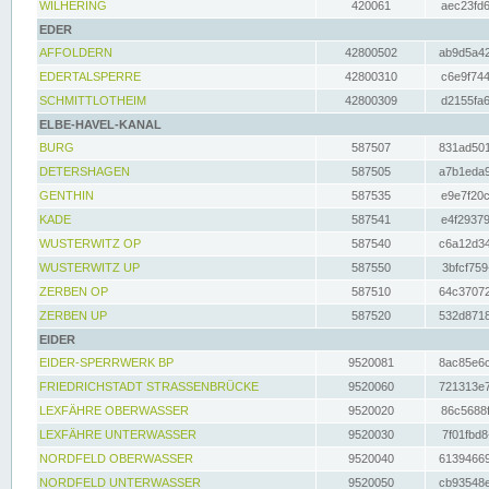
WILHERING
420061
aec23fd6
EDER
AFFOLDERN
42800502
ab9d5a42
EDERTALSPERRE
42800310
c6e9f744
SCHMITTLOTHEIM
42800309
d2155fa6
ELBE-HAVEL-KANAL
BURG
587507
831ad501
DETERSHAGEN
587505
a7b1eda9
GENTHIN
587535
e9e7f20c
KADE
587541
e4f29379
WUSTERWITZ OP
587540
c6a12d34
WUSTERWITZ UP
587550
3bfcf759
ZERBEN OP
587510
64c37072
ZERBEN UP
587520
532d8718
EIDER
EIDER-SPERRWERK BP
9520081
8ac85e6c
FRIEDRICHSTADT STRASSENBRÜCKE
9520060
721313e7
LEXFÄHRE OBERWASSER
9520020
86c5688f
LEXFÄHRE UNTERWASSER
9520030
7f01fbd8
NORDFELD OBERWASSER
9520040
61394669
NORDFELD UNTERWASSER
9520050
cb93548e