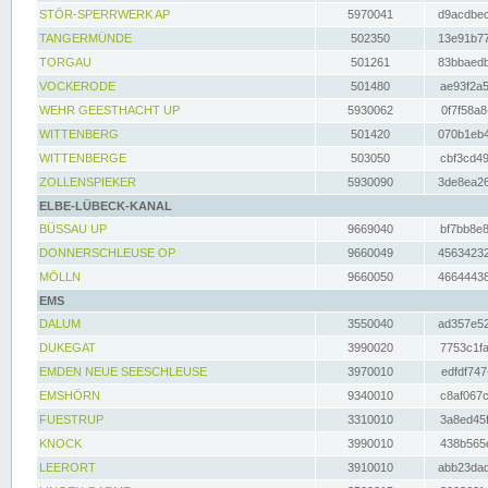
STÖR-SPERRWERK AP
5970041
d9acdbec
TANGERMÜNDE
502350
13e91b77
TORGAU
501261
83bbaedb
VOCKERODE
501480
ae93f2a5
WEHR GEESTHACHT UP
5930062
0f7f58a8
WITTENBERG
501420
070b1eb4
WITTENBERGE
503050
cbf3cd49
ZOLLENSPIEKER
5930090
3de8ea26
ELBE-LÜBECK-KANAL
BÜSSAU UP
9669040
bf7bb8e8
DONNERSCHLEUSE OP
9660049
45634232
MÖLLN
9660050
46644438
EMS
DALUM
3550040
ad357e52
DUKEGAT
3990020
7753c1fa
EMDEN NEUE SEESCHLEUSE
3970010
edfdf747
EMSHÖRN
9340010
c8af067c
FUESTRUP
3310010
3a8ed45f
KNOCK
3990010
438b565e
LEERORT
3910010
abb23dad