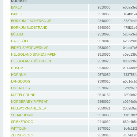
NORDSEE
BAKE A
9510063
e8daa3e2
BAKE Z
9510066
104fdc24
BORKUM FISCHERBALJE
9340020
8727ebfd
BORKUM SÜDSTRAND
9340030
478f21e9
BÜSUM
9510095
5287a3e1
DAGEBÜLL
9570040
6233e901
EIDER-SPERRWERK AP
9530010
04acd7e5
HELGOLAND BINNENHAFEN
9510070
c0ec139b
HELGOLAND SÜDHAFEN
9510075
0d8233b8
HUSUM
9530020
e114aeec
HÖRNUM
9570050
733755fd
LANGEOOG
9390010
a0c1dcb6
LIST AUF SYLT
9570070
5e92d73f
MITTELGRUND
9510132
3ff99b92
NORDERNEY RIFFGAT
9360010
c0244c0e
PELLWORM ANLEGER
9550021
2852b9ab
SCHARHÖRN
9510060
f0197bcf
SPIEKEROOG
9410010
662c4b5e
WITTDÜN
9570010
9c4c11f2
ZEHNERLOCH
9510010
e574d0af