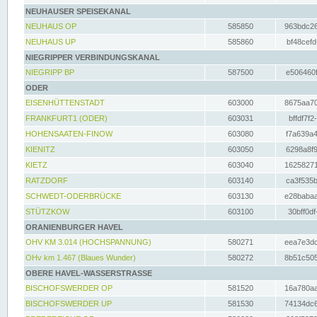
NEUHAUSER SPEISEKANAL
NEUHAUS OP
585850
963bdc26
NEUHAUS UP
585860
bf48cefd
NIEGRIPPER VERBINDUNGSKANAL
NIEGRIPP BP
587500
e506460f
ODER
EISENHÜTTENSTADT
603000
8675aa70
FRANKFURT1 (ODER)
603031
bffdf7f2
HOHENSAATEN-FINOW
603080
f7a639a4
KIENITZ
603050
6298a8f9
KIETZ
603040
16258271
RATZDORF
603140
ca3f535b
SCHWEDT-ODERBRÜCKE
603130
e28babaa
STÜTZKOW
603100
30bff0df
ORANIENBURGER HAVEL
OHV KM 3.014 (HOCHSPANNUNG)
580271
eea7e3dc
OHv km 1.467 (Blaues Wunder)
580272
8b51c505
OBERE HAVEL-WASSERSTRASSE
BISCHOFSWERDER OP
581520
16a780aa
BISCHOFSWERDER UP
581530
74134dc6