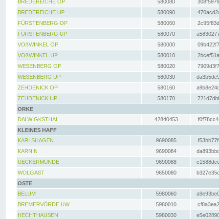
BREDEREICHE OP
580080
308f5979
BREDEREICHE UP
580090
470acd2a
FÜRSTENBERG OP
580060
2c95f83d
FÜRSTENBERG UP
580070
a5830277
VOßWINKEL OP
580000
09b422f7
VOßWINKEL UP
580010
2bcef51a
WESENBERG OP
580020
7909d3f7
WESENBERG UP
580030
da3b5de9
ZEHDENICK OP
580160
a9b8e24c
ZEHDENICK UP
580170
721d7dbf
ORKE
DALWIGKSTHAL
42840453
f0f78cc4
KLEINES HAFF
KARLSHAGEN
9690085
f53bb77f
KARNIN
9690084
da893bbd
UECKERMÜNDE
9690088
c1588dcc
WOLGAST
9650080
b327e35c
OSTE
BELUM
5980060
a9e93be0
BREMERVÖRDE UW
5980010
cf8a3ea2
HECHTHAUSEN
5980030
e5e02890