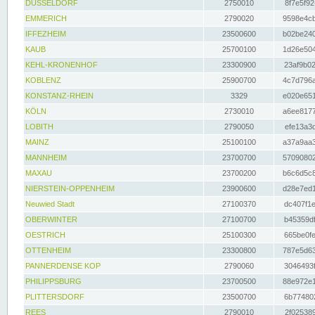
DÜSSELDORF
2750010
8f7e5f92
EMMERICH
2790020
9598e4cb
IFFEZHEIM
23500600
b02be240
KAUB
25700100
1d26e504
KEHL-KRONENHOF
23300900
23af9b02
KOBLENZ
25900700
4c7d796a
KONSTANZ-RHEIN
3329
e020e651
KÖLN
2730010
a6ee8177
LOBITH
2790050
efe13a3d
MAINZ
25100100
a37a9aa3
MANNHEIM
23700700
57090802
MAXAU
23700200
b6c6d5c8
NIERSTEIN-OPPENHEIM
23900600
d28e7ed1
Neuwied Stadt
27100370
dc407f1e
OBERWINTER
27100700
b45359df
OESTRICH
25100300
665be0fe
OTTENHEIM
23300800
787e5d63
PANNERDENSE KOP
2790060
3046493f
PHILIPPSBURG
23700500
88e972e1
PLITTERSDORF
23500700
6b774802
REES
2790010
2f025389