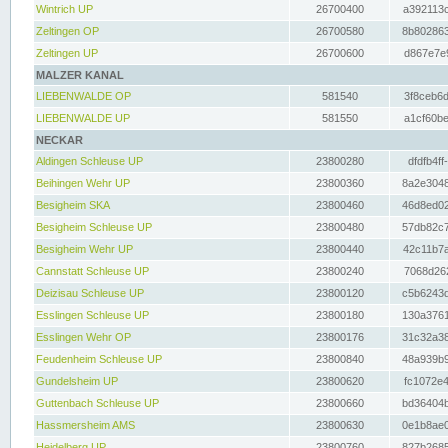
Wintrich UP
26700400
a392113c
Zeltingen OP
26700580
8b802863
Zeltingen UP
26700600
d867e7e9
MALZER KANAL
LIEBENWALDE OP
581540
3f8ceb6d
LIEBENWALDE UP
581550
a1cf60be
NECKAR
Aldingen Schleuse UP
23800280
dfdfb4ff
Beihingen Wehr UP
23800360
8a2e3048
Besigheim SKA
23800460
46d8ed02
Besigheim Schleuse UP
23800480
57db82c7
Besigheim Wehr UP
23800440
42c11b7a
Cannstatt Schleuse UP
23800240
7068d262
Deizisau Schleuse UP
23800120
c5b6243d
Esslingen Schleuse UP
23800180
130a3761
Esslingen Wehr OP
23800176
31c32a38
Feudenheim Schleuse UP
23800840
48a939b9
Gundelsheim UP
23800620
fc1072e4
Guttenbach Schleuse UP
23800660
bd36404b
Hassmersheim AMS
23800630
0e1b8ae0
Heidelberg UP
23800760
827b2685