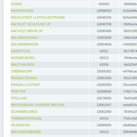
GREIN
420091
f3bf0b0b
HOFKIRCHEN
10088003
616dd98e
INGOLSTADT LUITPOLDSTRASSE
10046105
824a046b
KACHLET SCHLEUSE UP
10090708
0fd56e0a
KACHLET WEHR UP
10090408
560cf185
KELHEIM DONAU
10053009
296fc6d4
KELHEIMWINZER
10054500
c9409937
KIENSTOCK
42011
56178f74
KORNEUBURG
42013
ff44be4a
MAUTHAUSEN
42009
6b002fef
OBERNDORF
10056302
e476bcad
PASSAU DONAU
10091008
9f12c405
PASSAU ILZSTADT
10092000
33ceb441
PFATTER
10068006
f768173a
PFELLING
10078000
7fe63a95
REGENSBURG EISERNE BRÜCKE
10061007
eebd633a
SCHWABELWEIS
10062000
7644f1d7
THEBNERSTRASSL
42015
f7b5c3d3
VILSHOFEN
10089006
e6d68ab7
WILDUNGSMAUER
42014
35846b8b