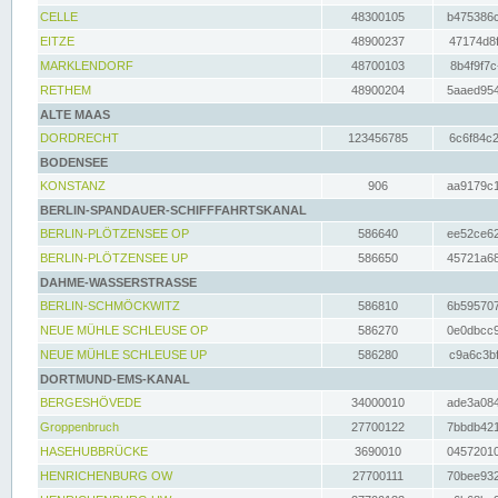
CELLE
48300105
b475386c
EITZE
48900237
47174d8f
MARKLENDORF
48700103
8b4f9f7c
RETHEM
48900204
5aaed954
ALTE MAAS
DORDRECHT
123456785
6c6f84c2
BODENSEE
KONSTANZ
906
aa9179c1
BERLIN-SPANDAUER-SCHIFFFAHRTSKANAL
BERLIN-PLÖTZENSEE OP
586640
ee52ce62
BERLIN-PLÖTZENSEE UP
586650
45721a68
DAHME-WASSERSTRASSE
BERLIN-SCHMÖCKWITZ
586810
6b595707
NEUE MÜHLE SCHLEUSE OP
586270
0e0dbcc9
NEUE MÜHLE SCHLEUSE UP
586280
c9a6c3bf
DORTMUND-EMS-KANAL
BERGESHÖVEDE
34000010
ade3a084
Groppenbruch
27700122
7bbdb421
HASEHUBBRÜCKE
3690010
04572010
HENRICHENBURG OW
27700111
70bee932