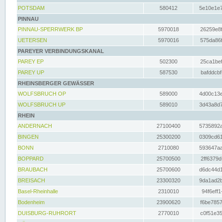
POTSDAM
580412
5e10e1e7
PINNAU
PINNAU-SPERRWERK BP
5970018
26259e8f
UETERSEN
5970016
575da86f
PAREYER VERBINDUNGSKANAL
PAREY EP
502300
25ca1bef
PAREY UP
587530
bafddcbf
RHEINSBERGER GEWÄSSER
WOLFSBRUCH OP
589000
4d00c13e
WOLFSBRUCH UP
589010
3d43a8d7
RHEIN
ANDERNACH
27100400
5735892a
BINGEN
25300200
0309cd61
BONN
2710080
593647aa
BOPPARD
25700500
2ff6379d
BRAUBACH
25700600
d6dc44d1
BREISACH
23300320
9da1ad2b
Basel-Rheinhalle
2310010
94f6eff1
Bodenheim
23900620
f6be7857
DUISBURG-RUHRORT
2770010
c0f51e35