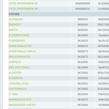
OSTE-SPERRWERK AP
9000000590
8c3295dc
OSTE-SPERRWERK BP
9000000532
7cb4566b
OSTSEE
ALTHAGEN
9650024
b8d05bf9
BARHÖFT
9650040
09227288
BARTH
9650030
00c33ed9
ECKERNFÖRDE
9610045
1faa9b2c
FLENSBURG
9610010
9e19c411
GREIFSWALD OIE
9690078
087b6386
GREIFSWALD-WIECK
9650073
6b53ef42
HEILIGENHAFEN
9610070
06219dd9
KAPPELN
9610035
b09f2243
KIEL-HOLTENAU
9610066
3ad4013f
KLOSTER
9670050
905e7328
KOSEROW
9690093
c0f33a36
LANGBALLIGAU
9610015
5a33bf14
LAUTERBACH
9670063
91922b9b
LT KIEL
9610050
736437d7
MARIENLEUCHTE
9610075
8effc15d
NEUENDORF HAFEN
9670046
492f85b8