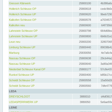
Giessen Klärwerk
25800100
4b386a6a
Hollerich Schleuse OP
25800618
cedc9b0c
Hollerich Schleuse UP
25800620
9beb7290
Kalkofen Schleuse OP
25800578
a7034573
Kalkofen neu
25800600
64f735fd
Lahnstein Schleuse OP
25800798
664d68ea
Lahnstein Schleuse UP
25800800
6b6b31e2
Leun neu
25800200
32807065
Limburg Schleuse UP
25800440
89038b42
Marburg
25830056
4e7a6cfa
Nassau Schleuse OP
25800638
29cb44a2
Nassau Schleuse UP
25800640
3a90a346
Niederbiel Schleuse Kanal OP
25800177
57c8e437
Runkel Schleuse UP
25800400
b85b17cc
Scheidt Schleuse OP
25800558
15a50d2b
Scheidt Schleuse UP
25800560
7dfe4776
LEDA
DREYSCHLOOT
3880010
d4df3617
LEDASPERRWERK UP
3880050
5e6ae93a
LEINE