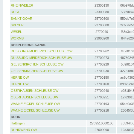
RHEINWEILER
23300130
06b978dd
RUST
23300580
5389b878
SANKT GOAR
25700300
550eb7e9
SPEYER
23700600
2cb8ae5b
WESEL
2770040
f33c3cc9
WORMS
23900200
844a620f
RHEIN-HERNE-KANAL
DUISBURG-MEIDERICH SCHLEUSE OW
27700262
f18e81da
DUISBURG-MEIDERICH SCHLEUSE UW
27700273
48780245
GELSENKIRCHEN SCHLEUSE OW
27700229
5b9f8134
GELSENKIRCHEN SCHLEUSE UW
27700230
427318d0
HERNE OW
27700150
ac6c4362
HERNE UW
27700160
b9975ea1
OBERHAUSEN SCHLEUSE OW
27700240
e251f943
OBERHAUSEN SCHLEUSE UW
27700251
12f63015
WANNE EICKEL SCHLEUSE OW
27700193
05ca0e33
WANNE EICKEL SCHLEUSE UW
27700218
23045f8b
RUHR
Hattingen
2769510000100
c0594fb5
RUHRWEHR OW
27600090
12a3037f