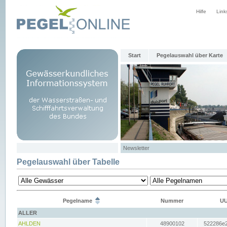
Hilfe
Link
Start
Pegelauswahl über Karte
Newsletter
Pegelauswahl über Tabelle
Pegelname
Nummer
UU
ALLER
AHLDEN
48900102
522286e2