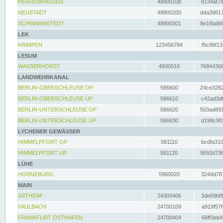
HERRENHAUSEN
48800108
8134af78
NEUSTADT
48800200
dda39817
SCHWARMSTEDT
48800301
8e16bd66
LEK
KRIMPEN
123456784
f5c96f13
LESUM
WASSERHORST
4930010
76844306
LANDWEHRKANAL
BERLIN-OBERSCHLEUSE OP
586600
24ce3282
BERLIN-OBERSCHLEUSE UP
586610
c42ad3df
BERLIN-UNTERSCHLEUSE OP
586620
503ad891
BERLIN-UNTERSCHLEUSE UP
586630
d198c901
LYCHENER GEWÄSSER
HIMMELPFORT OP
581110
bcdfa310
HIMMELPFORT UP
581120
9592d736
LÜHE
HORNEBURG
5960020
3244d787
MAIN
ASTHEIM
24300406
3de69bf8
FAULBACH
24700109
a919f57f
FRANKFURT OSTHAFEN
24700404
66ff3eb4