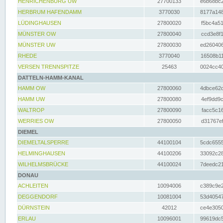
HENRICHENBURG UW
27700133
e6b68bc2
HERBRUM HAFENDAMM
3770030
8177a148
LÜDINGHAUSEN
27800020
f5bc4a51
MÜNSTER OW
27800040
ccd3e8f1
MÜNSTER UW
27800030
ed260406
RHEDE
3770040
16508b11
VERSEN TRENNSPITZE
25463
0024cc40
DATTELN-HAMM-KANAL
HAMM OW
27800060
4dbce62d
HAMM UW
27800080
4ef9dd9c
WALTROP
27800090
facc5c16
WERRIES OW
27800050
d31767ef
DIEMEL
DIEMELTALSPERRE
44100104
5cdc6555
HELMINGHAUSEN
44100206
33092c28
WILHELMSBRÜCKE
44100024
7deedc21
DONAU
ACHLEITEN
10094006
c389c9e2
DEGGENDORF
10081004
53d40547
DÜRNSTEIN
42012
ce4e3050
ERLAU
10096001
99619dc5