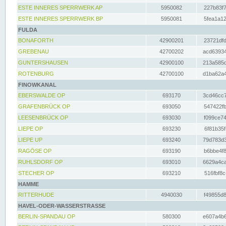
ESTE INNERES SPERRWERK AP
5950082
227b83f7
ESTE INNERES SPERRWERK BP
5950081
5fea1a12
FULDA
BONAFORTH
42900201
23721dfd
GREBENAU
42700202
acd63934
GUNTERSHAUSEN
42900100
213a585d
ROTENBURG
42700100
d1ba62a4
FINOWKANAL
EBERSWALDE OP
693170
3cd46cc7
GRAFENBRÜCK OP
693050
547422fb
LEESENBRÜCK OP
693030
f099ce74
LIEPE OP
693230
6f81b35f
LIEPE UP
693240
79d783d3
RAGÖSE OP
693190
b6bbe4f8
RUHLSDORF OP
693010
6629a4ca
STECHER OP
693210
516fbf8c
HAMME
RITTERHUDE
4940030
f49855d8
HAVEL-ODER-WASSERSTRASSE
BERLIN-SPANDAU OP
580300
e607a4b6