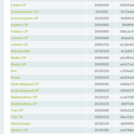
Fankel UP
26900300
583420a8
Grevenmacher OP
2610180
6e72bebf
Grevenmacher UP
26100200
69308142
Koblenz OP
26900880
3f64ff08
Koblenz UP
26900900
9dbcac54
Lehmen OP
26900680
d0abe01a
Lehmen UP
26900700
dc1bb420
Mehring AMS
26700100
4c1b6f17
Müden OP
26900480
a5c880a3
Müden UP
26900500
edc67ca3
Perl
26100100
c263ea53
Ruwer
26500150
abd34ee6
Sankt Aldegund OP
26900080
e4d6a271
Sankt Aldegund UP
26900100
20640279
Stadtbredimus OP
26100110
cceb7060
Stadtbredimus UP
26100130
dfdf753b
Trier OP
26500080
9d2b4126
Trier UP
26500100
3bec53ca
Wincheringen
26100140
bb5560fc
Wintrich OP
26700380
cb4789e4