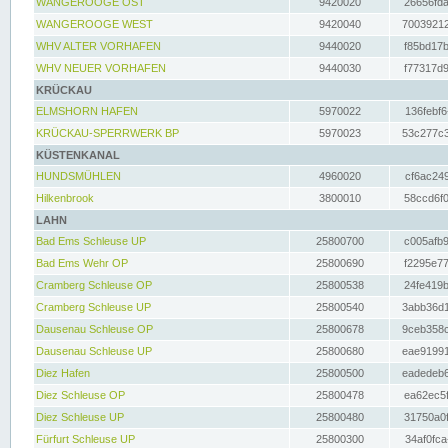
WANGEROOGE OST
9420020
26656fda
WANGEROOGE WEST
9420040
70039212
WHV ALTER VORHAFEN
9440020
f85bd17b
WHV NEUER VORHAFEN
9440030
f77317d9
KRÜCKAU
ELMSHORN HAFEN
5970022
136febf6
KRÜCKAU-SPERRWERK BP
5970023
53c277c3
KÜSTENKANAL
HUNDSMÜHLEN
4960020
cf6ac249
Hilkenbrook
3800010
58ccd6f0
LAHN
Bad Ems Schleuse UP
25800700
c005afb9
Bad Ems Wehr OP
25800690
f2295e77
Cramberg Schleuse OP
25800538
24fe419b
Cramberg Schleuse UP
25800540
3abb36d1
Dausenau Schleuse OP
25800678
9ceb358c
Dausenau Schleuse UP
25800680
eae91991
Diez Hafen
25800500
eadedeb6
Diez Schleuse OP
25800478
ea62ec5f
Diez Schleuse UP
25800480
31750a0f
Fürfurt Schleuse UP
25800300
34af0fca