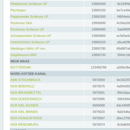
Pleidelsheim Schleuse UP
23800400
6e183f4b
Plochingen
23800100
be7ce40e
Poppenweiler Schleuse UP
23800300
f4854a4c
Rockenau SKA
23800690
4c00a166
Rockenau Schleuse UP
23800680
5ab4f00f
Schwabenheim Schleuse UP
23800800
ec9d3a4d
Untertürkheim Schleuse UP
23800220
a5ca02fb
Wieblingen Wehr UP neu
23800780
66d887a6
Ziegelhausen AMS
23800745
3944c1fd
NEUE MAAS
ROTTERDAM
123456786
a269e3be
NORD-OSTSEE-KANAL
AWK STROHBRÜCK
5970069
0e192297
NOK BREIHOLZ
5970075
4a904d59
NOK BRUNSBÜTTEL
5970091
85fc0dac
NOK DÜKERSWISCH
5970085
3954300d
NOK KIEL AUSSEN
5650068
6dc44585
NOK KIEL BINNEN
5979020
8af24d6a
NOK KÖNIGSFÖRDE
5970067
d0ec2790
NOK RENDSBURG
5970074
8c8afb56