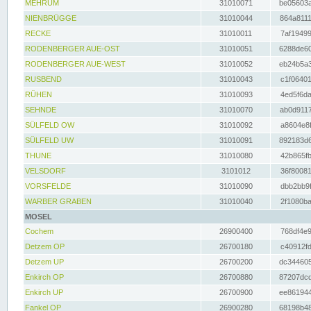
MEHRUM
31010071
be05603a
NIENBRÜGGE
31010044
864a8111
RECKE
31010011
7af19499
RODENBERGER AUE-OST
31010051
6288de60
RODENBERGER AUE-WEST
31010052
eb24b5a3
RUSBEND
31010043
c1f06401
RÜHEN
31010093
4ed5f6da
SEHNDE
31010070
ab0d9117
SÜLFELD OW
31010092
a8604e8f
SÜLFELD UW
31010091
892183d6
THUNE
31010080
42b865fb
VELSDORF
3101012
36f80081
VORSFELDE
31010090
dbb2bb9f
WARBER GRABEN
31010040
2f1080ba
MOSEL
Cochem
26900400
768df4e9
Detzem OP
26700180
c40912fd
Detzem UP
26700200
dc344605
Enkirch OP
26700880
87207dcd
Enkirch UP
26700900
ee861944
Fankel OP
26900280
68198b48