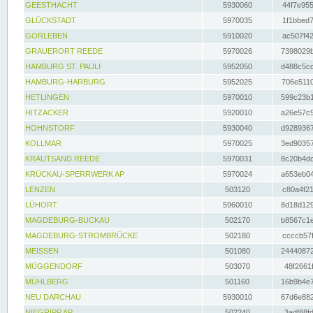
GEESTHACHT
5930060
44f7e955
GLÜCKSTADT
5970035
1f1bbed7
GORLEBEN
5910020
ac507f42
GRAUERORT REEDE
5970026
7398029b
HAMBURG ST. PAULI
5952050
d488c5cc
HAMBURG-HARBURG
5952025
706e5110
HETLINGEN
5970010
599c23b1
HITZACKER
5920010
a26e57c9
HOHNSTORF
5930040
d9289367
KOLLMAR
5970025
3ed90357
KRAUTSAND REEDE
5970031
8c20b4dc
KRÜCKAU-SPERRWERK AP
5970024
a653eb04
LENZEN
503120
c80a4f21
LÜHORT
5960010
8d18d129
MAGDEBURG-BUCKAU
502170
b8567c1e
MAGDEBURG-STROMBRÜCKE
502180
ccccb57f
MEISSEN
501080
24440872
MÜGGENDORF
503070
48f2661f
MÜHLBERG
501160
16b9b4e7
NEU DARCHAU
5930010
67d6e882
NIEGRIPP AP
502240
3adf88fd