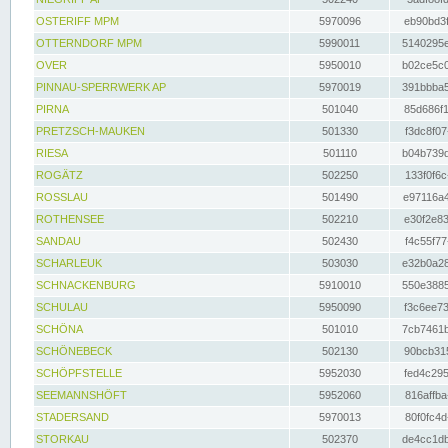
OSTERIFF MPM
5970096
eb90bd3f
OTTERNDORF MPM
5990011
5140295e
OVER
5950010
b02ce5c0
PINNAU-SPERRWERK AP
5970019
391bbba5
PIRNA
501040
85d686f1
PRETZSCH-MAUKEN
501330
f3dc8f07
RIESA
501110
b04b739d
ROGÄTZ
502250
133f0f6c
ROSSLAU
501490
e97116a4
ROTHENSEE
502210
e30f2e83
SANDAU
502430
f4c55f77
SCHARLEUK
503030
e32b0a28
SCHNACKENBURG
5910010
550e3885
SCHULAU
5950090
f3c6ee73
SCHÖNA
501010
7cb7461b
SCHÖNEBECK
502130
90bcb315
SCHÖPFSTELLE
5952030
fed4c295
SEEMANNSHÖFT
5952060
816affba
STADERSAND
5970013
80f0fc4d
STORKAU
502370
de4cc1db