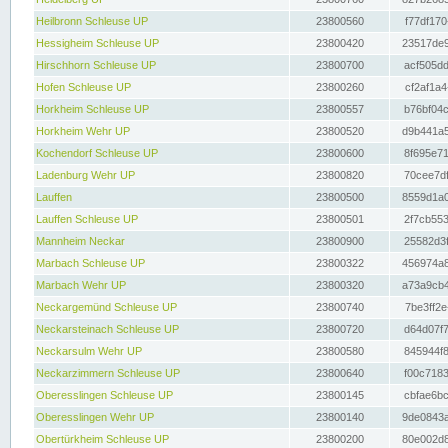
Heilbronn Schleuse UP
23800560
f77df170
Hessigheim Schleuse UP
23800420
23517de9
Hirschhorn Schleuse UP
23800700
acf505dd
Hofen Schleuse UP
23800260
cf2af1a4
Horkheim Schleuse UP
23800557
b76bf04c
Horkheim Wehr UP
23800520
d9b441a5
Kochendorf Schleuse UP
23800600
8f695e71
Ladenburg Wehr UP
23800820
70cee7df
Lauffen
23800500
8559d1a0
Lauffen Schleuse UP
23800501
2f7cb553
Mannheim Neckar
23800900
25582d3f
Marbach Schleuse UP
23800322
456974a8
Marbach Wehr UP
23800320
a73a9cb4
Neckargemünd Schleuse UP
23800740
7be3ff2e
Neckarsteinach Schleuse UP
23800720
d64d07f7
Neckarsulm Wehr UP
23800580
845944f8
Neckarzimmern Schleuse UP
23800640
f00c7183
Oberesslingen Schleuse UP
23800145
cbfae6bc
Oberesslingen Wehr UP
23800140
9de0843a
Obertürkheim Schleuse UP
23800200
80e002d8