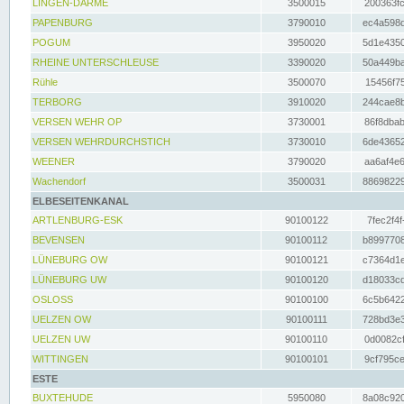
LINGEN-DARME
3500015
200363fc
PAPENBURG
3790010
ec4a598d
POGUM
3950020
5d1e4350
RHEINE UNTERSCHLEUSE
3390020
50a449ba
Rühle
3500070
15456f75
TERBORG
3910020
244cae8b
VERSEN WEHR OP
3730001
86f8dbab
VERSEN WEHRDURCHSTICH
3730010
6de43652
WEENER
3790020
aa6af4e6
Wachendorf
3500031
88698229
ELBESEITENKANAL
ARTLENBURG-ESK
90100122
7fec2f4f
BEVENSEN
90100112
b8997708
LÜNEBURG OW
90100121
c7364d1e
LÜNEBURG UW
90100120
d18033cd
OSLOSS
90100100
6c5b6422
UELZEN OW
90100111
728bd3e3
UELZEN UW
90100110
0d0082cf
WITTINGEN
90100101
9cf795ce
ESTE
BUXTEHUDE
5950080
8a08c920