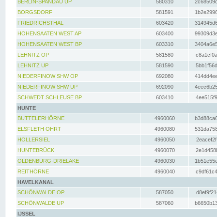
BERLIN-SPANDAU UP
580310
2c68509c
BORGSDORF
581591
1b2e2996
FRIEDRICHSTHAL
603420
314945d6
HOHENSAATEN WEST AP
603400
99309d3e
HOHENSAATEN WEST BP
603310
3404a6e5
LEHNITZ OP
581580
c8a1cf0a
LEHNITZ UP
581590
5bb1f56d
NIEDERFINOW SHW OP
692080
414dd4ee
NIEDERFINOW SHW UP
692090
4eec6b25
SCHWEDT SCHLEUSE BP
603410
4ee515f9
HUNTE
BUTTELERHÖRNE
4960060
b3d88ca6
ELSFLETH OHRT
4960080
531da758
HOLLERSIEL
4960050
2eacef2f
HUNTEBRÜCK
4960070
2e1d458b
OLDENBURG-DRIELAKE
4960030
1b51e55e
REITHÖRNE
4960040
c9df61c4
HAVELKANAL
SCHÖNWALDE OP
587050
d8ef9f21
SCHÖNWALDE UP
587060
b6650b13
IJSSEL