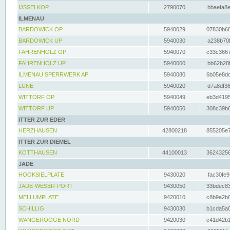
IJSSELKOP
2790070
bbaefa8e
ILMENAU
BARDOWICK OP
5940029
07830b68
BARDOWICK UP
5940030
a238b70f
FAHRENHOLZ OP
5940070
c33c3667
FAHRENHOLZ UP
5940060
bb62b28f
ILMENAU SPERRWERK AP
5940080
6b05e8dc
LÜNE
5940020
d7a8df36
WITTORF OP
5940049
eb3d4195
WITTORF UP
5940050
308c39b6
ITTER ZUR EDER
HERZHAUSEN
42800218
855205e7
ITTER ZUR DIEMEL
KOTTHAUSEN
44100013
36243256
JADE
HOOKSIELPLATE
9430020
fac30fe9
JADE-WESER-PORT
9430050
33bdec83
MELLUMPLATE
9420010
c8b9a2b6
SCHILLIG
9430030
b1cda5a0
WANGEROOGE NORD
9420030
c41d42b1