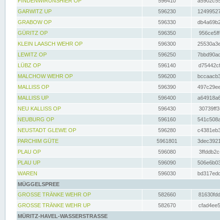
FINDENWIRUNSHIER OP
596410
a5902c55
GARWITZ UP
596230
12499527
GRABOW OP
596330
db4a69b2
GÜRITZ OP
596350
956ce5ff
KLEIN LAASCH WEHR OP
596300
25530a3e
LEWITZ OP
596250
7bbd90ad
LÜBZ OP
596140
d75442cf
MALCHOW WEHR OP
596200
bccaacb3
MALLISS OP
596390
497c29ee
MALLISS UP
596400
a64918a6
NEU KALLISS OP
596430
30739ff3
NEUBURG OP
596160
541c508a
NEUSTADT GLEWE OP
596280
c4381eb3
PARCHIM GÜTE
5961801
3dec3921
PLAU OP
596080
3ffddb2c
PLAU UP
596090
506e6b03
WAREN
596030
bd317edd
MÜGGELSPREE
GROSSE TRÄNKE WEHR OP
582660
81630fdd
GROSSE TRÄNKE WEHR UP
582670
cfad4ee5
MÜRITZ-HAVEL-WASSERSTRASSE