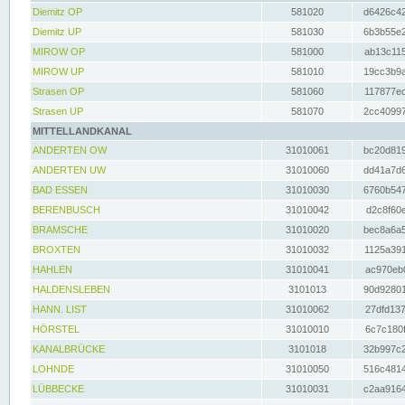
Diemitz OP
581020
d6426c42
Diemitz UP
581030
6b3b55e2
MIROW OP
581000
ab13c115
MIROW UP
581010
19cc3b9a
Strasen OP
581060
117877ec
Strasen UP
581070
2cc40997
MITTELLANDKANAL
ANDERTEN OW
31010061
bc20d819
ANDERTEN UW
31010060
dd41a7d6
BAD ESSEN
31010030
6760b547
BERENBUSCH
31010042
d2c8f60e
BRAMSCHE
31010020
bec8a6a5
BROXTEN
31010032
1125a391
HAHLEN
31010041
ac970eb0
HALDENSLEBEN
3101013
90d92801
HANN. LIST
31010062
27dfd137
HÖRSTEL
31010010
6c7c180f
KANALBRÜCKE
3101018
32b997c2
LOHNDE
31010050
516c4814
LÜBBECKE
31010031
c2aa9164