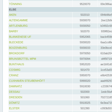
TÖNNING
9520070
00e386ac
ELBE
AKEN
502010
094b96e5
ALTENGAMME
5930070
2ee12b9a
ARTLENBURG
5930050
b3492c68
BARBY
502070
939f82ec
BLANKENESE UF
5952065
bacb459b
BLECKEDE
5930020
6aa1cd8e
BOIZENBURG
5930033
33e0bce0
BROKDORF
5970050
610ab204
BRUNSBÜTTEL MPM
5970094
d4f5f719
BUNTHAUS
5952020
ae1b91d0
COSWIG
501470
1ce53a59
CRANZ
5950070
e6b42536
CUXHAVEN STEUBENHÖFT
5990020
aad49293
DAMNATZ
5910030
c233674f
DESSAU
502000
1edc5fa4
DRESDEN
501060
70272185
DÖMITZ
5910025
6e3ea719
ELSTER
501390
c093b557