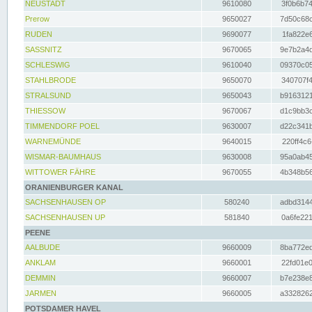
NEUSTADT
9610080
3f0b6b74
Prerow
9650027
7d50c68c
RUDEN
9690077
1fa822e6
SASSNITZ
9670065
9e7b2a4d
SCHLESWIG
9610040
09370c05
STAHLBRODE
9650070
340707f4
STRALSUND
9650043
b9163121
THIESSOW
9670067
d1c9bb3c
TIMMENDORF POEL
9630007
d22c341b
WARNEMÜNDE
9640015
220ff4c6
WISMAR-BAUMHAUS
9630008
95a0ab45
WITTOWER FÄHRE
9670055
4b348b56
ORANIENBURGER KANAL
SACHSENHAUSEN OP
580240
adbd3144
SACHSENHAUSEN UP
581840
0a6fe221
PEENE
AALBUDE
9660009
8ba772ed
ANKLAM
9660001
22fd01e0
DEMMIN
9660007
b7e238e8
JARMEN
9660005
a3328262
POTSDAMER HAVEL