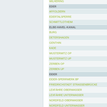
WILHERING
EDER
AFFOLDERN
EDERTALSPERRE
SCHMITTLOTHEIM
ELBE-HAVEL-KANAL
BURG
DETERSHAGEN
GENTHIN
KADE
WUSTERWITZ OP
WUSTERWITZ UP
ZERBEN OP
ZERBEN UP
EIDER
EIDER-SPERRWERK BP
FRIEDRICHSTADT STRASSENBRÜCKE
LEXFÄHRE OBERWASSER
LEXFÄHRE UNTERWASSER
NORDFELD OBERWASSER
NORDFELD UNTERWASSER