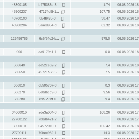
48300105
b475386c-3...
1.74
06.08.2026 18
48900237
47174d8f-1...
107.75
06.08.2026 18
48700103
8b4f9f7c-3...
38.47
06.08.2026 18
48900204
5aaed954-d...
82.32
06.08.2026 18
123456785
6c6f84c2-b...
975.0
06.08.2026 17
906
aa9179c1-1...
0.0
06.08.2026 18
586640
ee52ce62-2...
7.4
06.08.2026 18
586650
45721a68-5...
7.5
06.08.2026 18
586810
6b595707-8...
0.3
06.08.2026 17
586270
0e0dbcc9-0...
9.56
06.08.2026 18
586280
c9a6c3bf-0...
9.4
06.08.2026 18
34000010
ade3a084-8...
108.26
06.08.2026 17
27700122
7bbdb421-2...
06.08.2026 17
3690010
04572010-1...
166.42
06.08.2026 18
27700111
70bee932-1...
14.3
06.08.2026 17