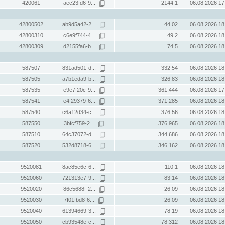
420061
aec23fd6-9...
2144.1
06.08.2026 17
42800502
ab9d5a42-2...
44.02
06.08.2026 18
42800310
c6e9f744-4...
49.2
06.08.2026 18
42800309
d2155fa6-b...
74.5
06.08.2026 18
587507
831ad501-d...
332.54
06.08.2026 18
587505
a7b1eda9-b...
326.83
06.08.2026 18
587535
e9e7f20c-9...
361.444
06.08.2026 17
587541
e4f29379-6...
371.285
06.08.2026 18
587540
c6a12d34-c...
376.56
06.08.2026 18
587550
3bfcf759-2...
376.965
06.08.2026 18
587510
64c37072-d...
344.686
06.08.2026 18
587520
532d8718-6...
346.162
06.08.2026 18
9520081
8ac85e6c-6...
110.1
06.08.2026 18
9520060
721313e7-9...
83.14
06.08.2026 18
9520020
86c5688f-2...
26.09
06.08.2026 18
9520030
7f01fbd8-6...
26.09
06.08.2026 18
9520040
61394669-3...
78.19
06.08.2026 18
9520050
cb93548e-c...
78.312
06.08.2026 18