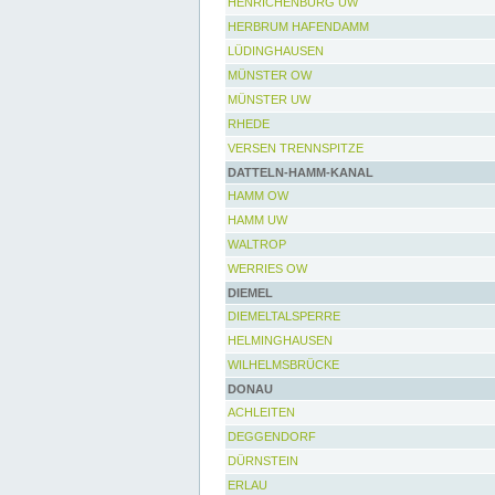
HENRICHENBURG UW
HERBRUM HAFENDAMM
LÜDINGHAUSEN
MÜNSTER OW
MÜNSTER UW
RHEDE
VERSEN TRENNSPITZE
DATTELN-HAMM-KANAL
HAMM OW
HAMM UW
WALTROP
WERRIES OW
DIEMEL
DIEMELTALSPERRE
HELMINGHAUSEN
WILHELMSBRÜCKE
DONAU
ACHLEITEN
DEGGENDORF
DÜRNSTEIN
ERLAU