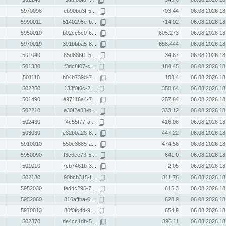
5970096
eb90bd3f-5...
703.44
06.08.2026 18
5990011
5140295e-b...
714.02
06.08.2026 18
5950010
b02ce5c0-6...
605.273
06.08.2026 18
5970019
391bbba5-8...
658.444
06.08.2026 18
501040
85d686f1-5...
34.67
06.08.2026 18
501330
f3dc8f07-c...
184.45
06.08.2026 18
501110
b04b739d-7...
108.4
06.08.2026 18
502250
133f0f6c-2...
350.64
06.08.2026 18
501490
e97116a4-7...
257.84
06.08.2026 18
502210
e30f2e83-b...
333.12
06.08.2026 18
502430
f4c55f77-a...
416.06
06.08.2026 18
503030
e32b0a28-8...
447.22
06.08.2026 18
5910010
550e3885-a...
474.56
06.08.2026 18
5950090
f3c6ee73-5...
641.0
06.08.2026 18
501010
7cb7461b-3...
2.05
06.08.2026 18
502130
90bcb315-f...
311.76
06.08.2026 18
5952030
fed4c295-7...
615.3
06.08.2026 18
5952060
816affba-0...
628.9
06.08.2026 18
5970013
80f0fc4d-9...
654.9
06.08.2026 18
502370
de4cc1db-5...
396.11
06.08.2026 18