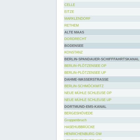
CELLE
EITZE
MARKLENDORF
RETHEM
ALTE MAAS
DORDRECHT
BODENSEE
KONSTANZ
BERLIN-SPANDAUER-SCHIFFFAHRTSKANAL
BERLIN-PLÖTZENSEE OP
BERLIN-PLÖTZENSEE UP
DAHME-WASSERSTRASSE
BERLIN-SCHMÖCKWITZ
NEUE MÜHLE SCHLEUSE OP
NEUE MÜHLE SCHLEUSE UP
DORTMUND-EMS-KANAL
BERGESHÖVEDE
Groppenbruch
HASEHUBBRÜCKE
HENRICHENBURG OW