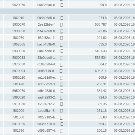
9520070
00e386ac-e...
99.8
06.08.2026 18
502010
094b96e5-c...
274.8
06.08.2026 18
5930070
2ee12b9a-f...
588.787
06.08.2026 18
5930050
b3492c68-8...
573.86
06.08.2026 18
502070
939f82ec-1...
294.82
06.08.2026 18
5952065
bacb459b-0...
635.0
06.08.2026 18
5930020
6aa1cd8e-e...
549.633
06.08.2026 18
5930033
33e0bce0-1...
558.534
06.08.2026 18
5970050
610ab204-d...
684.2
06.08.2026 18
5970094
d4f5f719-8...
695.214
06.08.2026 18
5952020
ae1b91d0-e...
609.9
06.08.2026 18
501470
1ce53a59-3...
236.31
06.08.2026 18
5950070
e6b42536-6...
634.42
06.08.2026 18
5990020
aad49293-2...
724.0
06.08.2026 18
5910030
c233674f-2...
509.35
06.08.2026 18
502000
1edc5fa4-8...
261.16
06.08.2026 18
501060
70272185-b...
55.63
06.08.2026 18
5910025
6e3ea719-4...
504.7
06.08.2026 18
501390
c093b557-4...
200.15
06.08.2026 18