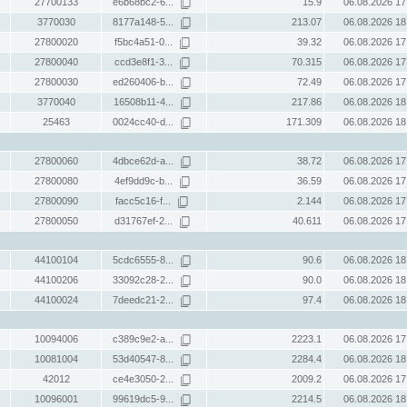
27700133
e6b68bc2-6...
15.9
06.08.2026 17
3770030
8177a148-5...
213.07
06.08.2026 18
27800020
f5bc4a51-0...
39.32
06.08.2026 17
27800040
ccd3e8f1-3...
70.315
06.08.2026 17
27800030
ed260406-b...
72.49
06.08.2026 17
3770040
16508b11-4...
217.86
06.08.2026 18
25463
0024cc40-d...
171.309
06.08.2026 18
27800060
4dbce62d-a...
38.72
06.08.2026 17
27800080
4ef9dd9c-b...
36.59
06.08.2026 17
27800090
facc5c16-f...
2.144
06.08.2026 17
27800050
d31767ef-2...
40.611
06.08.2026 17
44100104
5cdc6555-8...
90.6
06.08.2026 18
44100206
33092c28-2...
90.0
06.08.2026 18
44100024
7deedc21-2...
97.4
06.08.2026 18
10094006
c389c9e2-a...
2223.1
06.08.2026 17
10081004
53d40547-8...
2284.4
06.08.2026 18
42012
ce4e3050-2...
2009.2
06.08.2026 17
10096001
99619dc5-9...
2214.5
06.08.2026 18