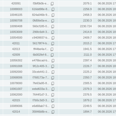
420091
f3bf0b0b-e...
2079.1
06.08.2026 17
10088003
616dd98e-8...
2256.9
06.08.2026 18
10046105
824a046b-9...
2458.3
06.08.2026 18
10090708
0fd56e0a-e...
2230.3
06.08.2026 18
10090408
560cf185-0...
2230.724
06.08.2026 18
10053009
296fc6d4-3...
2414.8
06.08.2026 18
10054500
c9409937-b...
2409.7
06.08.2026 18
42011
56178f74-b...
2015.2
06.08.2026 17
42013
ff44be4a-f...
1941.5
06.08.2026 17
42009
6b002fef-8...
2111.0
06.08.2026 17
10056302
e476bcad-b...
2397.4
06.08.2026 18
10091008
9f12c405-3...
2226.7
06.08.2026 18
10092000
33ceb441-2...
2225.2
06.08.2026 18
10068006
f768173a-7...
2350.7
06.08.2026 18
10078000
7fe63a95-8...
2305.5
06.08.2026 18
10061007
eebd633a-3...
2379.3
06.08.2026 18
10062000
7644f1d7-3...
2376.5
06.08.2026 18
42015
f7b5c3d3-3...
1879.2
06.08.2026 17
10089006
e6d68ab7-5...
2249.5
06.08.2026 18
42014
35846b8b-e...
1894.7
06.08.2026 17