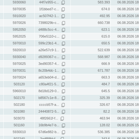
5930060
44f7e955-c...
583.393
06.08.2026 18
5970035
1f1bbed7-c...
674.0
06.08.2026 18
5910020
ac507f42-1...
492.95
06.08.2026 18
5970026
7398029b-c...
660.738
06.08.2026 18
5952050
d488c5cc-4...
623.1
06.08.2026 18
5952025
706e5110-c...
615.0
06.08.2026 18
5970010
599c23b1-4...
650.5
06.08.2026 18
5920010
a26e57c9-1...
522.639
06.08.2026 18
5930040
d9289367-c...
568.987
06.08.2026 18
5970025
3ed90357-4...
666.9
06.08.2026 18
5970031
8c20b4dc-1...
671.787
06.08.2026 18
5970024
a653eb04-d...
663.3
06.08.2026 18
503120
c80a4f21-5...
484.7
06.08.2026 18
5960010
8d18d129-0...
645.5
06.08.2026 18
502170
b8567c1e-8...
325.39
06.08.2026 18
502180
ccccb57f-a...
326.67
06.08.2026 18
501080
24440872-5...
82.2
06.08.2026 18
503070
48f2661f-f...
463.94
06.08.2026 18
501160
16b9b4e7-b...
128.02
06.08.2026 15
5930010
67d6e882-b...
536.385
06.08.2026 18
502240
3adf88fd-f...
343.6
06.08.2026 18