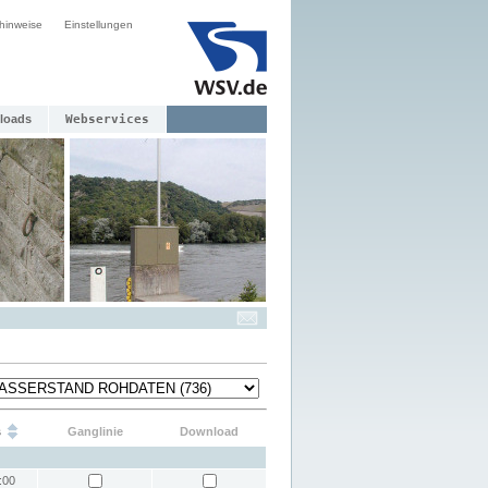
hinweise
Einstellungen
loads
Webservices
s
Ganglinie
Download
:00