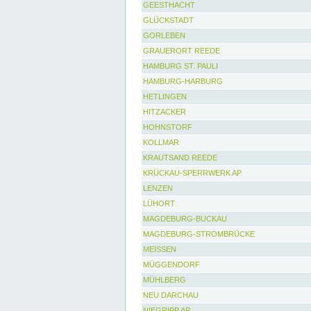
GEESTHACHT
GLÜCKSTADT
GORLEBEN
GRAUERORT REEDE
HAMBURG ST. PAULI
HAMBURG-HARBURG
HETLINGEN
HITZACKER
HOHNSTORF
KOLLMAR
KRAUTSAND REEDE
KRÜCKAU-SPERRWERK AP
LENZEN
LÜHORT
MAGDEBURG-BUCKAU
MAGDEBURG-STROMBRÜCKE
MEISSEN
MÜGGENDORF
MÜHLBERG
NEU DARCHAU
NIEGRIPP AP