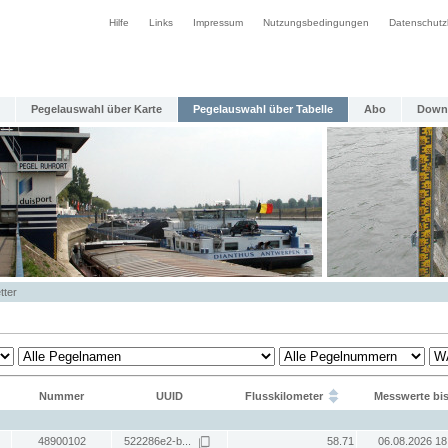
Hilfe
Links
Impressum
Nutzungsbedingungen
Datenschutz
Pegelauswahl über Karte
Pegelauswahl über Tabelle
Abo
Down
tter
Nummer
UUID
Flusskilometer
Messwerte bi
48900102
522286e2-b...
58.71
06.08.2026 18