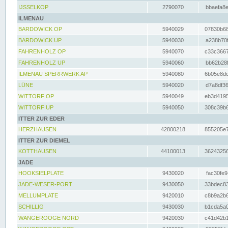
IJSSELKOP
2790070
bbaefa8e
ILMENAU
BARDOWICK OP
5940029
07830b68
BARDOWICK UP
5940030
a238b70f
FAHRENHOLZ OP
5940070
c33c3667
FAHRENHOLZ UP
5940060
bb62b28f
ILMENAU SPERRWERK AP
5940080
6b05e8dc
LÜNE
5940020
d7a8df36
WITTORF OP
5940049
eb3d4195
WITTORF UP
5940050
308c39b6
ITTER ZUR EDER
HERZHAUSEN
42800218
855205e7
ITTER ZUR DIEMEL
KOTTHAUSEN
44100013
36243256
JADE
HOOKSIELPLATE
9430020
fac30fe9
JADE-WESER-PORT
9430050
33bdec83
MELLUMPLATE
9420010
c8b9a2b6
SCHILLIG
9430030
b1cda5a0
WANGEROOGE NORD
9420030
c41d42b1