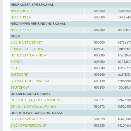
NEUHAUSER SPEISEKANAL
NEUHAUS OP
585850
963bdc26
NEUHAUS UP
585860
bf48cefd
NIEGRIPPER VERBINDUNGSKANAL
NIEGRIPP BP
587500
e506460f
ODER
EISENHÜTTENSTADT
603000
8675aa70
FRANKFURT1 (ODER)
603031
bffdf7f2
HOHENSAATEN-FINOW
603080
f7a639a4
KIENITZ
603050
6298a8f9
KIETZ
603040
16258271
RATZDORF
603140
ca3f535b
SCHWEDT-ODERBRÜCKE
603130
e28babaa
STÜTZKOW
603100
30bff0df
ORANIENBURGER HAVEL
OHV KM 3.014 (HOCHSPANNUNG)
580271
eea7e3dc
OHv km 1.467 (Blaues Wunder)
580272
8b51c505
OBERE HAVEL-WASSERSTRASSE
BISCHOFSWERDER OP
581520
16a780aa
BISCHOFSWERDER UP
581530
74134dc6