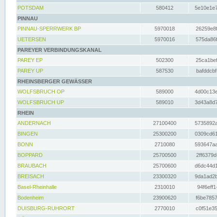
POTSDAM
580412
5e10e1e7
PINNAU
PINNAU-SPERRWERK BP
5970018
26259e8f
UETERSEN
5970016
575da86f
PAREYER VERBINDUNGSKANAL
PAREY EP
502300
25ca1bef
PAREY UP
587530
bafddcbf
RHEINSBERGER GEWÄSSER
WOLFSBRUCH OP
589000
4d00c13e
WOLFSBRUCH UP
589010
3d43a8d7
RHEIN
ANDERNACH
27100400
5735892a
BINGEN
25300200
0309cd61
BONN
2710080
593647aa
BOPPARD
25700500
2ff6379d
BRAUBACH
25700600
d6dc44d1
BREISACH
23300320
9da1ad2b
Basel-Rheinhalle
2310010
94f6eff1
Bodenheim
23900620
f6be7857
DUISBURG-RUHRORT
2770010
c0f51e35