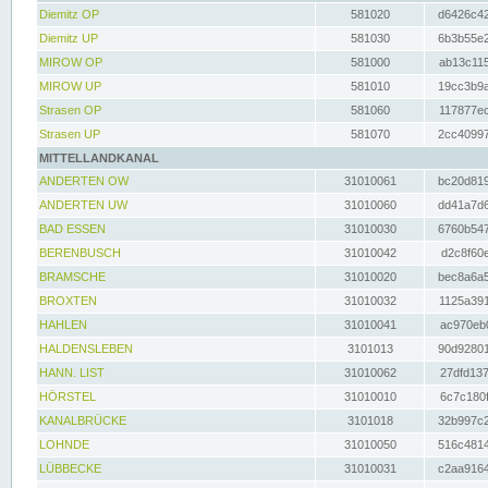
Diemitz OP
581020
d6426c42
Diemitz UP
581030
6b3b55e2
MIROW OP
581000
ab13c115
MIROW UP
581010
19cc3b9a
Strasen OP
581060
117877ec
Strasen UP
581070
2cc40997
MITTELLANDKANAL
ANDERTEN OW
31010061
bc20d819
ANDERTEN UW
31010060
dd41a7d6
BAD ESSEN
31010030
6760b547
BERENBUSCH
31010042
d2c8f60e
BRAMSCHE
31010020
bec8a6a5
BROXTEN
31010032
1125a391
HAHLEN
31010041
ac970eb0
HALDENSLEBEN
3101013
90d92801
HANN. LIST
31010062
27dfd137
HÖRSTEL
31010010
6c7c180f
KANALBRÜCKE
3101018
32b997c2
LOHNDE
31010050
516c4814
LÜBBECKE
31010031
c2aa9164