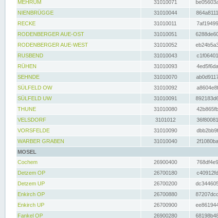
MEHRUM
31010071
be05603a
NIENBRÜGGE
31010044
864a8111
RECKE
31010011
7af19499
RODENBERGER AUE-OST
31010051
6288de60
RODENBERGER AUE-WEST
31010052
eb24b5a3
RUSBEND
31010043
c1f06401
RÜHEN
31010093
4ed5f6da
SEHNDE
31010070
ab0d9117
SÜLFELD OW
31010092
a8604e8f
SÜLFELD UW
31010091
892183d6
THUNE
31010080
42b865fb
VELSDORF
3101012
36f80081
VORSFELDE
31010090
dbb2bb9f
WARBER GRABEN
31010040
2f1080ba
MOSEL
Cochem
26900400
768df4e9
Detzem OP
26700180
c40912fd
Detzem UP
26700200
dc344605
Enkirch OP
26700880
87207dcd
Enkirch UP
26700900
ee861944
Fankel OP
26900280
68198b48