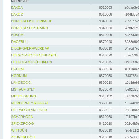
NORDSEE
BAKE A
9510063
e8daa3e2
BAKE Z
9510066
104fdc24
BORKUM FISCHERBALJE
9340020
8727ebfd
BORKUM SÜDSTRAND
9340030
478f21e9
BÜSUM
9510095
5287a3e1
DAGEBÜLL
9570040
6233e901
EIDER-SPERRWERK AP
9530010
04acd7e5
HELGOLAND BINNENHAFEN
9510070
c0ec139b
HELGOLAND SÜDHAFEN
9510075
0d8233b8
HUSUM
9530020
e114aeec
HÖRNUM
9570050
733755fd
LANGEOOG
9390010
a0c1dcb6
LIST AUF SYLT
9570070
5e92d73f
MITTELGRUND
9510132
3ff99b92
NORDERNEY RIFFGAT
9360010
c0244c0e
PELLWORM ANLEGER
9550021
2852b9ab
SCHARHÖRN
9510060
f0197bcf
SPIEKEROOG
9410010
662c4b5e
WITTDÜN
9570010
9c4c11f2
ZEHNERLOCH
9510010
e574d0af