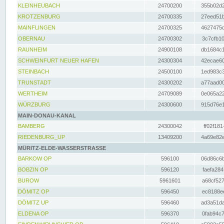
KLEINHEUBACH
24700200
355b02d2
KROTZENBURG
24700335
27eed51b
MAINFLINGEN
24700325
4627475d
OBERNAU
24700302
3c7cfb10
RAUNHEIM
24900108
db1684c1
SCHWEINFURT NEUER HAFEN
24300304
42ecae60
STEINBACH
24500100
1ed983c3
TRUNSTADT
24300202
a77aad00
WERTHEIM
24709089
0e065a22
WÜRZBURG
24300600
915d76e1
MAIN-DONAU-KANAL
BAMBERG
24300042
ff02f181
RIEDENBURG_UP
13409200
4a69e82e
MÜRITZ-ELDE-WASSERSTRASSE
BARKOW OP
596100
06d86c6b
BOBZIN OP
596120
faefa284
BUROW
5961601
a68cf527
DÖMITZ OP
596450
ec8188ee
DÖMITZ UP
596460
ad3a51da
ELDENA OP
596370
0fab94c7