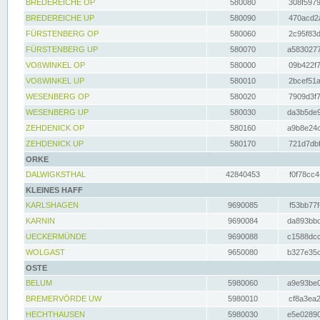
BREDEREICHE OP
580080
308f5979
BREDEREICHE UP
580090
470acd2a
FÜRSTENBERG OP
580060
2c95f83d
FÜRSTENBERG UP
580070
a5830277
VOßWINKEL OP
580000
09b422f7
VOßWINKEL UP
580010
2bcef51a
WESENBERG OP
580020
7909d3f7
WESENBERG UP
580030
da3b5de9
ZEHDENICK OP
580160
a9b8e24c
ZEHDENICK UP
580170
721d7dbf
ORKE
DALWIGKSTHAL
42840453
f0f78cc4
KLEINES HAFF
KARLSHAGEN
9690085
f53bb77f
KARNIN
9690084
da893bbd
UECKERMÜNDE
9690088
c1588dcc
WOLGAST
9650080
b327e35c
OSTE
BELUM
5980060
a9e93be0
BREMERVÖRDE UW
5980010
cf8a3ea2
HECHTHAUSEN
5980030
e5e02890