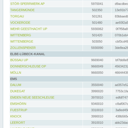
STÖR-SPERRWERK AP
5970041
d9acdbec
TANGERMÜNDE
502350
13e91b77
TORGAU
501261
83bbaedb
VOCKERODE
501480
ae93f2a5
WEHR GEESTHACHT UP
5930062
0f7f58a8
WITTENBERG
501420
070b1eb4
WITTENBERGE
503050
cbf3cd49
ZOLLENSPIEKER
5930090
3de8ea26
ELBE-LÜBECK-KANAL
BÜSSAU UP
9669040
bf7bb8e8
DONNERSCHLEUSE OP
9660049
45634232
MÖLLN
9660050
46644438
EMS
DALUM
3550040
ad357e52
DUKEGAT
3990020
7753c1fa
EMDEN NEUE SEESCHLEUSE
3970010
edfdf747
EMSHÖRN
9340010
c8af067c
FUESTRUP
3310010
3a8ed45f
KNOCK
3990010
438b565e
LEERORT
3910010
abb23dad