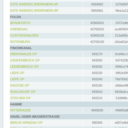
ESTE INNERES SPERRWERK AP
5950082
227b83f7
ESTE INNERES SPERRWERK BP
5950081
5fea1a12
FULDA
BONAFORTH
42900201
23721dfd
GREBENAU
42700202
acd63934
GUNTERSHAUSEN
42900100
213a585d
ROTENBURG
42700100
d1ba62a4
FINOWKANAL
EBERSWALDE OP
693170
3cd46cc7
GRAFENBRÜCK OP
693050
547422fb
LEESENBRÜCK OP
693030
f099ce74
LIEPE OP
693230
6f81b35f
LIEPE UP
693240
79d783d3
RAGÖSE OP
693190
b6bbe4f8
RUHLSDORF OP
693010
6629a4ca
STECHER OP
693210
516fbf8c
HAMME
RITTERHUDE
4940030
f49855d8
HAVEL-ODER-WASSERSTRASSE
BERLIN-SPANDAU OP
580300
e607a4b6