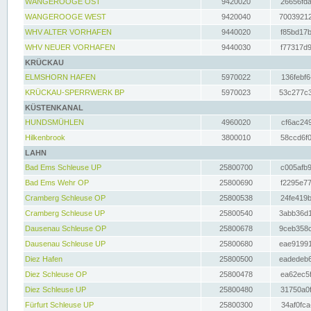
WANGEROOGE OST
9420020
26656fda
WANGEROOGE WEST
9420040
70039212
WHV ALTER VORHAFEN
9440020
f85bd17b
WHV NEUER VORHAFEN
9440030
f77317d9
KRÜCKAU
ELMSHORN HAFEN
5970022
136febf6
KRÜCKAU-SPERRWERK BP
5970023
53c277c3
KÜSTENKANAL
HUNDSMÜHLEN
4960020
cf6ac249
Hilkenbrook
3800010
58ccd6f0
LAHN
Bad Ems Schleuse UP
25800700
c005afb9
Bad Ems Wehr OP
25800690
f2295e77
Cramberg Schleuse OP
25800538
24fe419b
Cramberg Schleuse UP
25800540
3abb36d1
Dausenau Schleuse OP
25800678
9ceb358c
Dausenau Schleuse UP
25800680
eae91991
Diez Hafen
25800500
eadedeb6
Diez Schleuse OP
25800478
ea62ec5f
Diez Schleuse UP
25800480
31750a0f
Fürfurt Schleuse UP
25800300
34af0fca