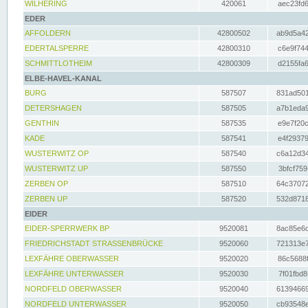
WILHERING
420061
aec23fd6
EDER
AFFOLDERN
42800502
ab9d5a42
EDERTALSPERRE
42800310
c6e9f744
SCHMITTLOTHEIM
42800309
d2155fa6
ELBE-HAVEL-KANAL
BURG
587507
831ad501
DETERSHAGEN
587505
a7b1eda9
GENTHIN
587535
e9e7f20c
KADE
587541
e4f29379
WUSTERWITZ OP
587540
c6a12d34
WUSTERWITZ UP
587550
3bfcf759
ZERBEN OP
587510
64c37072
ZERBEN UP
587520
532d8718
EIDER
EIDER-SPERRWERK BP
9520081
8ac85e6c
FRIEDRICHSTADT STRASSENBRÜCKE
9520060
721313e7
LEXFÄHRE OBERWASSER
9520020
86c5688f
LEXFÄHRE UNTERWASSER
9520030
7f01fbd8
NORDFELD OBERWASSER
9520040
61394669
NORDFELD UNTERWASSER
9520050
cb93548e