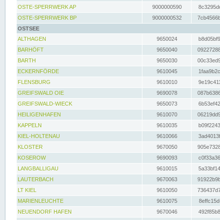
OSTE-SPERRWERK AP
9000000590
8c3295dc
OSTE-SPERRWERK BP
9000000532
7cb4566b
OSTSEE
ALTHAGEN
9650024
b8d05bf9
BARHÖFT
9650040
09227288
BARTH
9650030
00c33ed9
ECKERNFÖRDE
9610045
1faa9b2c
FLENSBURG
9610010
9e19c411
GREIFSWALD OIE
9690078
087b6386
GREIFSWALD-WIECK
9650073
6b53ef42
HEILIGENHAFEN
9610070
06219dd9
KAPPELN
9610035
b09f2243
KIEL-HOLTENAU
9610066
3ad4013f
KLOSTER
9670050
905e7328
KOSEROW
9690093
c0f33a36
LANGBALLIGAU
9610015
5a33bf14
LAUTERBACH
9670063
91922b9b
LT KIEL
9610050
736437d7
MARIENLEUCHTE
9610075
8effc15d
NEUENDORF HAFEN
9670046
492f85b8