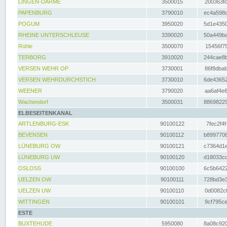
LINGEN-DARME
3500015
200363fc
PAPENBURG
3790010
ec4a598d
POGUM
3950020
5d1e4350
RHEINE UNTERSCHLEUSE
3390020
50a449ba
Rühle
3500070
15456f75
TERBORG
3910020
244cae8b
VERSEN WEHR OP
3730001
86f8dbab
VERSEN WEHRDURCHSTICH
3730010
6de43652
WEENER
3790020
aa6af4e6
Wachendorf
3500031
88698229
ELBESEITENKANAL
ARTLENBURG-ESK
90100122
7fec2f4f
BEVENSEN
90100112
b8997708
LÜNEBURG OW
90100121
c7364d1e
LÜNEBURG UW
90100120
d18033cd
OSLOSS
90100100
6c5b6422
UELZEN OW
90100111
728bd3e3
UELZEN UW
90100110
0d0082cf
WITTINGEN
90100101
9cf795ce
ESTE
BUXTEHUDE
5950080
8a08c920