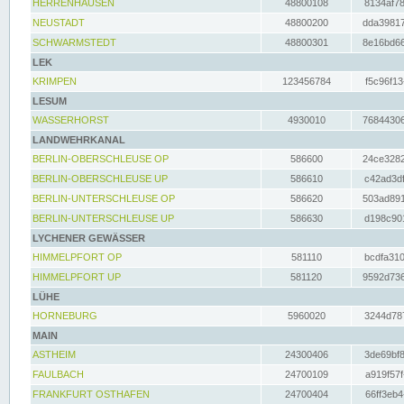
HERRENHAUSEN
48800108
8134af78
NEUSTADT
48800200
dda39817
SCHWARMSTEDT
48800301
8e16bd66
LEK
KRIMPEN
123456784
f5c96f13
LESUM
WASSERHORST
4930010
76844306
LANDWEHRKANAL
BERLIN-OBERSCHLEUSE OP
586600
24ce3282
BERLIN-OBERSCHLEUSE UP
586610
c42ad3df
BERLIN-UNTERSCHLEUSE OP
586620
503ad891
BERLIN-UNTERSCHLEUSE UP
586630
d198c901
LYCHENER GEWÄSSER
HIMMELPFORT OP
581110
bcdfa310
HIMMELPFORT UP
581120
9592d736
LÜHE
HORNEBURG
5960020
3244d787
MAIN
ASTHEIM
24300406
3de69bf8
FAULBACH
24700109
a919f57f
FRANKFURT OSTHAFEN
24700404
66ff3eb4