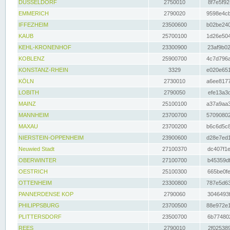
DÜSSELDORF
2750010
8f7e5f92
EMMERICH
2790020
9598e4cb
IFFEZHEIM
23500600
b02be240
KAUB
25700100
1d26e504
KEHL-KRONENHOF
23300900
23af9b02
KOBLENZ
25900700
4c7d796a
KONSTANZ-RHEIN
3329
e020e651
KÖLN
2730010
a6ee8177
LOBITH
2790050
efe13a3d
MAINZ
25100100
a37a9aa3
MANNHEIM
23700700
57090802
MAXAU
23700200
b6c6d5c8
NIERSTEIN-OPPENHEIM
23900600
d28e7ed1
Neuwied Stadt
27100370
dc407f1e
OBERWINTER
27100700
b45359df
OESTRICH
25100300
665be0fe
OTTENHEIM
23300800
787e5d63
PANNERDENSE KOP
2790060
3046493f
PHILIPPSBURG
23700500
88e972e1
PLITTERSDORF
23500700
6b774802
REES
2790010
2f025389