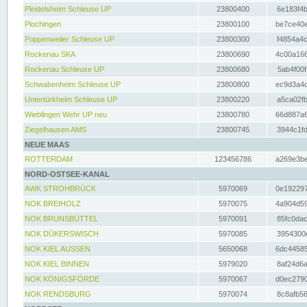
Pleidelsheim Schleuse UP
23800400
6e183f4b
Plochingen
23800100
be7ce40e
Poppenweiler Schleuse UP
23800300
f4854a4c
Rockenau SKA
23800690
4c00a166
Rockenau Schleuse UP
23800680
5ab4f00f
Schwabenheim Schleuse UP
23800800
ec9d3a4d
Untertürkheim Schleuse UP
23800220
a5ca02fb
Wieblingen Wehr UP neu
23800780
66d887a6
Ziegelhausen AMS
23800745
3944c1fd
NEUE MAAS
ROTTERDAM
123456786
a269e3be
NORD-OSTSEE-KANAL
AWK STROHBRÜCK
5970069
0e192297
NOK BREIHOLZ
5970075
4a904d59
NOK BRUNSBÜTTEL
5970091
85fc0dac
NOK DÜKERSWISCH
5970085
3954300d
NOK KIEL AUSSEN
5650068
6dc44585
NOK KIEL BINNEN
5979020
8af24d6a
NOK KÖNIGSFÖRDE
5970067
d0ec2790
NOK RENDSBURG
5970074
8c8afb56