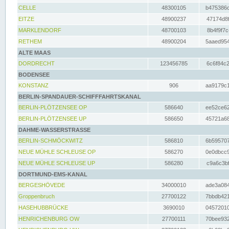
CELLE
48300105
b475386c
EITZE
48900237
47174d8f
MARKLENDORF
48700103
8b4f9f7c
RETHEM
48900204
5aaed954
ALTE MAAS
DORDRECHT
123456785
6c6f84c2
BODENSEE
KONSTANZ
906
aa9179c1
BERLIN-SPANDAUER-SCHIFFFAHRTSKANAL
BERLIN-PLÖTZENSEE OP
586640
ee52ce62
BERLIN-PLÖTZENSEE UP
586650
45721a68
DAHME-WASSERSTRASSE
BERLIN-SCHMÖCKWITZ
586810
6b595707
NEUE MÜHLE SCHLEUSE OP
586270
0e0dbcc9
NEUE MÜHLE SCHLEUSE UP
586280
c9a6c3bf
DORTMUND-EMS-KANAL
BERGESHÖVEDE
34000010
ade3a084
Groppenbruch
27700122
7bbdb421
HASEHUBBRÜCKE
3690010
04572010
HENRICHENBURG OW
27700111
70bee932