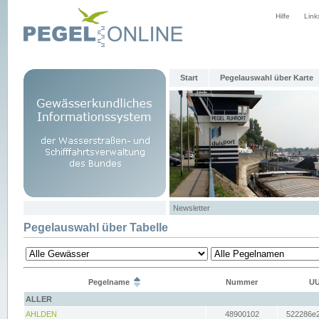
Hilfe
Link
Start
Pegelauswahl über Karte
Newsletter
Pegelauswahl über Tabelle
Pegelname
Nummer
UU
ALLER
AHLDEN
48900102
522286e2