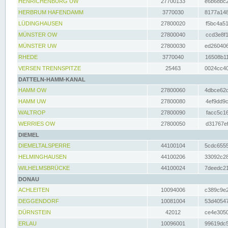
HENRICHENBURG UW
27700133
e6b68bc2
HERBRUM HAFENDAMM
3770030
8177a148
LÜDINGHAUSEN
27800020
f5bc4a51
MÜNSTER OW
27800040
ccd3e8f1
MÜNSTER UW
27800030
ed260406
RHEDE
3770040
16508b11
VERSEN TRENNSPITZE
25463
0024cc40
DATTELN-HAMM-KANAL
HAMM OW
27800060
4dbce62d
HAMM UW
27800080
4ef9dd9c
WALTROP
27800090
facc5c16
WERRIES OW
27800050
d31767ef
DIEMEL
DIEMELTALSPERRE
44100104
5cdc6555
HELMINGHAUSEN
44100206
33092c28
WILHELMSBRÜCKE
44100024
7deedc21
DONAU
ACHLEITEN
10094006
c389c9e2
DEGGENDORF
10081004
53d40547
DÜRNSTEIN
42012
ce4e3050
ERLAU
10096001
99619dc5