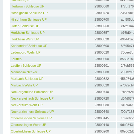
Heilbronn Schleuse UP
23800560
f77df170
Hessigheim Schleuse UP
23800420
23517de9
Hirschhorn Schleuse UP
23800700
acf505dd
Hofen Schleuse UP
23800260
cf2af1a4
Horkheim Schleuse UP
23800557
b76bf04c
Horkheim Wehr UP
23800520
d9b441a5
Kochendorf Schleuse UP
23800600
8f695e71
Ladenburg Wehr UP
23800820
70cee7df
Lauffen
23800500
8559d1a0
Lauffen Schleuse UP
23800501
2f7cb553
Mannheim Neckar
23800900
25582d3f
Marbach Schleuse UP
23800322
456974a8
Marbach Wehr UP
23800320
a73a9cb4
Neckargemünd Schleuse UP
23800740
7be3ff2e
Neckarsteinach Schleuse UP
23800720
d64d07f7
Neckarsulm Wehr UP
23800580
845944f8
Neckarzimmern Schleuse UP
23800640
f00c7183
Oberesslingen Schleuse UP
23800145
cbfae6bc
Oberesslingen Wehr UP
23800140
9de0843a
Obertürkheim Schleuse UP
23800200
80e002d8