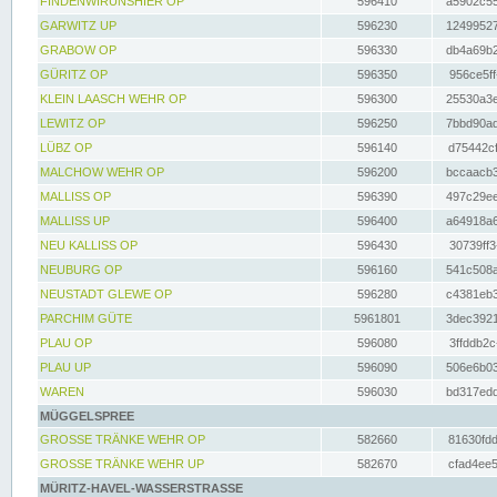
FINDENWIRUNSHIER OP
596410
a5902c55
GARWITZ UP
596230
12499527
GRABOW OP
596330
db4a69b2
GÜRITZ OP
596350
956ce5ff
KLEIN LAASCH WEHR OP
596300
25530a3e
LEWITZ OP
596250
7bbd90ad
LÜBZ OP
596140
d75442cf
MALCHOW WEHR OP
596200
bccaacb3
MALLISS OP
596390
497c29ee
MALLISS UP
596400
a64918a6
NEU KALLISS OP
596430
30739ff3
NEUBURG OP
596160
541c508a
NEUSTADT GLEWE OP
596280
c4381eb3
PARCHIM GÜTE
5961801
3dec3921
PLAU OP
596080
3ffddb2c
PLAU UP
596090
506e6b03
WAREN
596030
bd317edd
MÜGGELSPREE
GROSSE TRÄNKE WEHR OP
582660
81630fdd
GROSSE TRÄNKE WEHR UP
582670
cfad4ee5
MÜRITZ-HAVEL-WASSERSTRASSE