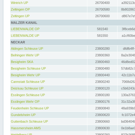
Wintrich UP
26700400
a392113c
Zeltingen OP
26700580
8b802863
Zeltingen UP
26700600
d867e7e9
MALZER KANAL
LIEBENWALDE OP
581540
3f8ceb6d
LIEBENWALDE UP
581550
a1cf60be
NECKAR
Aldingen Schleuse UP
23800280
dfdfb4ff
Beihingen Wehr UP
23800360
8a2e3048
Besigheim SKA
23800460
46d8ed02
Besigheim Schleuse UP
23800480
57db82c7
Besigheim Wehr UP
23800440
42c11b7a
Cannstatt Schleuse UP
23800240
7068d262
Deizisau Schleuse UP
23800120
c5b6243d
Esslingen Schleuse UP
23800180
130a3761
Esslingen Wehr OP
23800176
31c32a38
Feudenheim Schleuse UP
23800840
48a939b9
Gundelsheim UP
23800620
fc1072e4
Guttenbach Schleuse UP
23800660
bd36404b
Hassmersheim AMS
23800630
0e1b8ae0
Heidelberg UP
23800760
827b2685