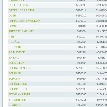
OSTERIFF MPM
5970096
eb90bd3f
OTTERNDORF MPM
5990011
5140295e
OVER
5950010
b02ce5c0
PINNAU-SPERRWERK AP
5970019
391bbba5
PIRNA
501040
85d686f1
PRETZSCH-MAUKEN
501330
f3dc8f07
RIESA
501110
b04b739d
ROGÄTZ
502250
133f0f6c
ROSSLAU
501490
e97116a4
ROTHENSEE
502210
e30f2e83
SANDAU
502430
f4c55f77
SCHARLEUK
503030
e32b0a28
SCHNACKENBURG
5910010
550e3885
SCHULAU
5950090
f3c6ee73
SCHÖNA
501010
7cb7461b
SCHÖNEBECK
502130
90bcb315
SCHÖPFSTELLE
5952030
fed4c295
SEEMANNSHÖFT
5952060
816affba
STADERSAND
5970013
80f0fc4d
STORKAU
502370
de4cc1db