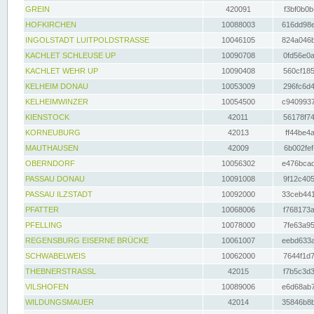
GREIN
420091
f3bf0b0b
HOFKIRCHEN
10088003
616dd98e
INGOLSTADT LUITPOLDSTRASSE
10046105
824a046b
KACHLET SCHLEUSE UP
10090708
0fd56e0a
KACHLET WEHR UP
10090408
560cf185
KELHEIM DONAU
10053009
296fc6d4
KELHEIMWINZER
10054500
c9409937
KIENSTOCK
42011
56178f74
KORNEUBURG
42013
ff44be4a
MAUTHAUSEN
42009
6b002fef
OBERNDORF
10056302
e476bcad
PASSAU DONAU
10091008
9f12c405
PASSAU ILZSTADT
10092000
33ceb441
PFATTER
10068006
f768173a
PFELLING
10078000
7fe63a95
REGENSBURG EISERNE BRÜCKE
10061007
eebd633a
SCHWABELWEIS
10062000
7644f1d7
THEBNERSTRASSL
42015
f7b5c3d3
VILSHOFEN
10089006
e6d68ab7
WILDUNGSMAUER
42014
35846b8b