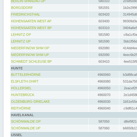
BERLIN-SPANDAU UP
580310
2c68509c
BORGSDORF
581591
1b2e2996
FRIEDRICHSTHAL
603420
314945d6
HOHENSAATEN WEST AP
603400
99309d3e
HOHENSAATEN WEST BP
603310
3404a6e5
LEHNITZ OP
581580
c8a1cf0a
LEHNITZ UP
581590
5bb1f56d
NIEDERFINOW SHW OP
692080
414dd4ee
NIEDERFINOW SHW UP
692090
4eec6b25
SCHWEDT SCHLEUSE BP
603410
4ee515f9
HUNTE
BUTTELERHÖRNE
4960060
b3d88ca6
ELSFLETH OHRT
4960080
531da758
HOLLERSIEL
4960050
2eacef2f
HUNTEBRÜCK
4960070
2e1d458b
OLDENBURG-DRIELAKE
4960030
1b51e55e
REITHÖRNE
4960040
c9df61c4
HAVELKANAL
SCHÖNWALDE OP
587050
d8ef9f21
SCHÖNWALDE UP
587060
b6650b13
IJSSEL