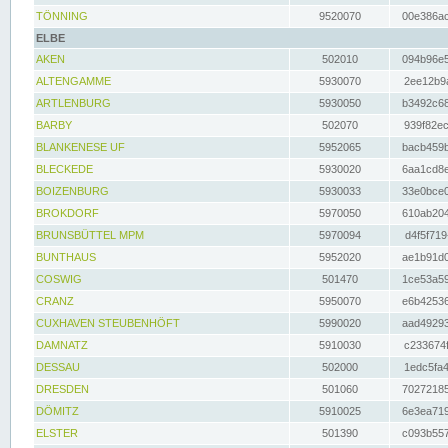
TÖNNING
9520070
00e386ac
ELBE
AKEN
502010
094b96e5
ALTENGAMME
5930070
2ee12b9a
ARTLENBURG
5930050
b3492c68
BARBY
502070
939f82ec
BLANKENESE UF
5952065
bacb459b
BLECKEDE
5930020
6aa1cd8e
BOIZENBURG
5930033
33e0bce0
BROKDORF
5970050
610ab204
BRUNSBÜTTEL MPM
5970094
d4f5f719
BUNTHAUS
5952020
ae1b91d0
COSWIG
501470
1ce53a59
CRANZ
5950070
e6b42536
CUXHAVEN STEUBENHÖFT
5990020
aad49293
DAMNATZ
5910030
c233674f
DESSAU
502000
1edc5fa4
DRESDEN
501060
70272185
DÖMITZ
5910025
6e3ea719
ELSTER
501390
c093b557