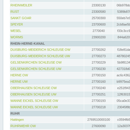
RHEINWEILER
23300130
06b978dd
RUST
23300580
5389b878
SANKT GOAR
25700300
550eb7e9
SPEYER
23700600
2cb8ae5b
WESEL
2770040
f33c3cc9
WORMS
23900200
844a620f
RHEIN-HERNE-KANAL
DUISBURG-MEIDERICH SCHLEUSE OW
27700262
f18e81da
DUISBURG-MEIDERICH SCHLEUSE UW
27700273
48780245
GELSENKIRCHEN SCHLEUSE OW
27700229
5b9f8134
GELSENKIRCHEN SCHLEUSE UW
27700230
427318d0
HERNE OW
27700150
ac6c4362
HERNE UW
27700160
b9975ea1
OBERHAUSEN SCHLEUSE OW
27700240
e251f943
OBERHAUSEN SCHLEUSE UW
27700251
12f63015
WANNE EICKEL SCHLEUSE OW
27700193
05ca0e33
WANNE EICKEL SCHLEUSE UW
27700218
23045f8b
RUHR
Hattingen
2769510000100
c0594fb5
RUHRWEHR OW
27600090
12a3037f