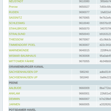
NEUSTADT
9610080
3f0b6b74
Prerow
9650027
7d50c68c
RUDEN
9690077
1fa822e6
SASSNITZ
9670065
9e7b2a4d
SCHLESWIG
9610040
09370c05
STAHLBRODE
9650070
340707f4
STRALSUND
9650043
b9163121
THIESSOW
9670067
d1c9bb3c
TIMMENDORF POEL
9630007
d22c341b
WARNEMÜNDE
9640015
220ff4c6
WISMAR-BAUMHAUS
9630008
95a0ab45
WITTOWER FÄHRE
9670055
4b348b56
ORANIENBURGER KANAL
SACHSENHAUSEN OP
580240
adbd3144
SACHSENHAUSEN UP
581840
0a6fe221
PEENE
AALBUDE
9660009
8ba772ed
ANKLAM
9660001
22fd01e0
DEMMIN
9660007
b7e238e8
JARMEN
9660005
a3328262
POTSDAMER HAVEL