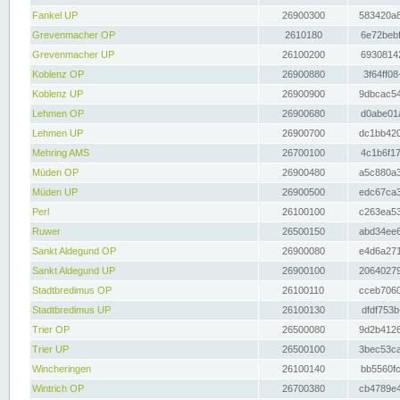
Fankel UP
26900300
583420a8
Grevenmacher OP
2610180
6e72bebf
Grevenmacher UP
26100200
69308142
Koblenz OP
26900880
3f64ff08
Koblenz UP
26900900
9dbcac54
Lehmen OP
26900680
d0abe01a
Lehmen UP
26900700
dc1bb420
Mehring AMS
26700100
4c1b6f17
Müden OP
26900480
a5c880a3
Müden UP
26900500
edc67ca3
Perl
26100100
c263ea53
Ruwer
26500150
abd34ee6
Sankt Aldegund OP
26900080
e4d6a271
Sankt Aldegund UP
26900100
20640279
Stadtbredimus OP
26100110
cceb7060
Stadtbredimus UP
26100130
dfdf753b
Trier OP
26500080
9d2b4126
Trier UP
26500100
3bec53ca
Wincheringen
26100140
bb5560fc
Wintrich OP
26700380
cb4789e4