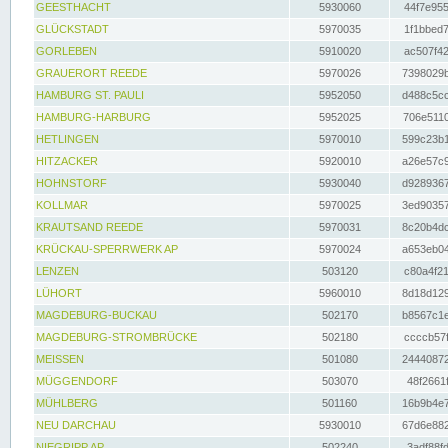
GEESTHACHT
5930060
44f7e955
GLÜCKSTADT
5970035
1f1bbed7
GORLEBEN
5910020
ac507f42
GRAUERORT REEDE
5970026
7398029b
HAMBURG ST. PAULI
5952050
d488c5cc
HAMBURG-HARBURG
5952025
706e5110
HETLINGEN
5970010
599c23b1
HITZACKER
5920010
a26e57c9
HOHNSTORF
5930040
d9289367
KOLLMAR
5970025
3ed90357
KRAUTSAND REEDE
5970031
8c20b4dc
KRÜCKAU-SPERRWERK AP
5970024
a653eb04
LENZEN
503120
c80a4f21
LÜHORT
5960010
8d18d129
MAGDEBURG-BUCKAU
502170
b8567c1e
MAGDEBURG-STROMBRÜCKE
502180
ccccb57f
MEISSEN
501080
24440872
MÜGGENDORF
503070
48f2661f
MÜHLBERG
501160
16b9b4e7
NEU DARCHAU
5930010
67d6e882
NIEGRIPP AP
502240
3adf88fd