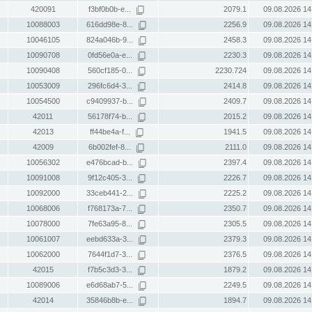
420091
f3bf0b0b-e...
2079.1
09.08.2026 14
10088003
616dd98e-8...
2256.9
09.08.2026 14
10046105
824a046b-9...
2458.3
09.08.2026 14
10090708
0fd56e0a-e...
2230.3
09.08.2026 14
10090408
560cf185-0...
2230.724
09.08.2026 14
10053009
296fc6d4-3...
2414.8
09.08.2026 14
10054500
c9409937-b...
2409.7
09.08.2026 14
42011
56178f74-b...
2015.2
09.08.2026 14
42013
ff44be4a-f...
1941.5
09.08.2026 14
42009
6b002fef-8...
2111.0
09.08.2026 14
10056302
e476bcad-b...
2397.4
09.08.2026 14
10091008
9f12c405-3...
2226.7
09.08.2026 14
10092000
33ceb441-2...
2225.2
09.08.2026 14
10068006
f768173a-7...
2350.7
09.08.2026 14
10078000
7fe63a95-8...
2305.5
09.08.2026 14
10061007
eebd633a-3...
2379.3
09.08.2026 14
10062000
7644f1d7-3...
2376.5
09.08.2026 14
42015
f7b5c3d3-3...
1879.2
09.08.2026 14
10089006
e6d68ab7-5...
2249.5
09.08.2026 14
42014
35846b8b-e...
1894.7
09.08.2026 14