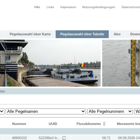
Hilfe
Links
Impressum
Nutzungsbedingungen
Datenschutz
Pegelauswahl über Karte
Pegelauswahl über Tabelle
Abo
Down
tter
Nummer
UUID
Flusskilometer
Messwerte bi
48900102
522286e2-b...
58.71
09.08.2026 14