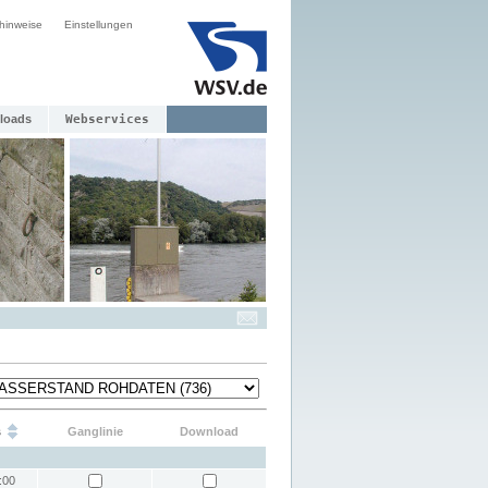
hinweise
Einstellungen
loads
Webservices
s
Ganglinie
Download
:00