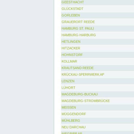
GEESTHACHT
GLÜCKSTADT
GORLEBEN
GRAUERORT REEDE
HAMBURG ST. PAULI
HAMBURG-HARBURG
HETLINGEN
HITZACKER
HOHNSTORF
KOLLMAR
KRAUTSAND REEDE
KRÜCKAU-SPERRWERK AP
LENZEN
LÜHORT
MAGDEBURG-BUCKAU
MAGDEBURG-STROMBRÜCKE
MEISSEN
MÜGGENDORF
MÜHLBERG
NEU DARCHAU
NIEGRIPP AP