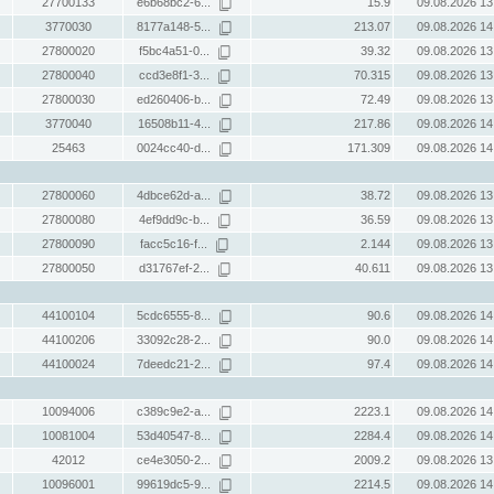
27700133
e6b68bc2-6...
15.9
09.08.2026 13
3770030
8177a148-5...
213.07
09.08.2026 14
27800020
f5bc4a51-0...
39.32
09.08.2026 13
27800040
ccd3e8f1-3...
70.315
09.08.2026 13
27800030
ed260406-b...
72.49
09.08.2026 13
3770040
16508b11-4...
217.86
09.08.2026 14
25463
0024cc40-d...
171.309
09.08.2026 14
27800060
4dbce62d-a...
38.72
09.08.2026 13
27800080
4ef9dd9c-b...
36.59
09.08.2026 13
27800090
facc5c16-f...
2.144
09.08.2026 13
27800050
d31767ef-2...
40.611
09.08.2026 13
44100104
5cdc6555-8...
90.6
09.08.2026 14
44100206
33092c28-2...
90.0
09.08.2026 14
44100024
7deedc21-2...
97.4
09.08.2026 14
10094006
c389c9e2-a...
2223.1
09.08.2026 14
10081004
53d40547-8...
2284.4
09.08.2026 14
42012
ce4e3050-2...
2009.2
09.08.2026 13
10096001
99619dc5-9...
2214.5
09.08.2026 14