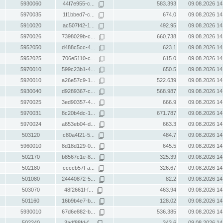
5930060
44f7e955-c...
583.393
09.08.2026 14
5970035
1f1bbed7-c...
674.0
09.08.2026 14
5910020
ac507f42-1...
492.95
09.08.2026 14
5970026
7398029b-c...
660.738
09.08.2026 14
5952050
d488c5cc-4...
623.1
09.08.2026 14
5952025
706e5110-c...
615.0
09.08.2026 14
5970010
599c23b1-4...
650.5
09.08.2026 14
5920010
a26e57c9-1...
522.639
09.08.2026 14
5930040
d9289367-c...
568.987
09.08.2026 14
5970025
3ed90357-4...
666.9
09.08.2026 14
5970031
8c20b4dc-1...
671.787
09.08.2026 14
5970024
a653eb04-d...
663.3
09.08.2026 14
503120
c80a4f21-5...
484.7
09.08.2026 14
5960010
8d18d129-0...
645.5
09.08.2026 14
502170
b8567c1e-8...
325.39
09.08.2026 14
502180
ccccb57f-a...
326.67
09.08.2026 14
501080
24440872-5...
82.2
09.08.2026 14
503070
48f2661f-f...
463.94
09.08.2026 14
501160
16b9b4e7-b...
128.02
09.08.2026 14
5930010
67d6e882-b...
536.385
09.08.2026 14
502240
3adf88fd-f...
343.6
09.08.2026 14