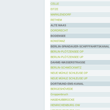
CELLE
EITZE
MARKLENDORF
RETHEM
ALTE MAAS
DORDRECHT
BODENSEE
KONSTANZ
BERLIN-SPANDAUER-SCHIFFFAHRTSKANAL
BERLIN-PLÖTZENSEE OP
BERLIN-PLÖTZENSEE UP
DAHME-WASSERSTRASSE
BERLIN-SCHMÖCKWITZ
NEUE MÜHLE SCHLEUSE OP
NEUE MÜHLE SCHLEUSE UP
DORTMUND-EMS-KANAL
BERGESHÖVEDE
Groppenbruch
HASEHUBBRÜCKE
HENRICHENBURG OW