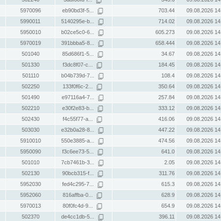
5970096
eb90bd3f-5...
703.44
09.08.2026 14
5990011
5140295e-b...
714.02
09.08.2026 14
5950010
b02ce5c0-6...
605.273
09.08.2026 14
5970019
391bbba5-8...
658.444
09.08.2026 14
501040
85d686f1-5...
34.67
09.08.2026 14
501330
f3dc8f07-c...
184.45
09.08.2026 14
501110
b04b739d-7...
108.4
09.08.2026 14
502250
133f0f6c-2...
350.64
09.08.2026 14
501490
e97116a4-7...
257.84
09.08.2026 14
502210
e30f2e83-b...
333.12
09.08.2026 14
502430
f4c55f77-a...
416.06
09.08.2026 14
503030
e32b0a28-8...
447.22
09.08.2026 14
5910010
550e3885-a...
474.56
09.08.2026 14
5950090
f3c6ee73-5...
641.0
09.08.2026 14
501010
7cb7461b-3...
2.05
09.08.2026 14
502130
90bcb315-f...
311.76
09.08.2026 14
5952030
fed4c295-7...
615.3
09.08.2026 14
5952060
816affba-0...
628.9
09.08.2026 14
5970013
80f0fc4d-9...
654.9
09.08.2026 14
502370
de4cc1db-5...
396.11
09.08.2026 14