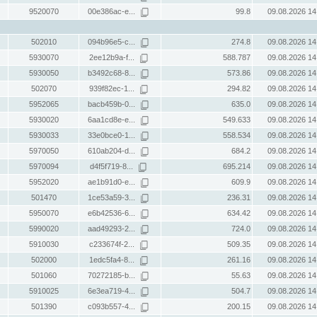
9520070
00e386ac-e...
99.8
09.08.2026 14
502010
094b96e5-c...
274.8
09.08.2026 14
5930070
2ee12b9a-f...
588.787
09.08.2026 14
5930050
b3492c68-8...
573.86
09.08.2026 14
502070
939f82ec-1...
294.82
09.08.2026 14
5952065
bacb459b-0...
635.0
09.08.2026 14
5930020
6aa1cd8e-e...
549.633
09.08.2026 14
5930033
33e0bce0-1...
558.534
09.08.2026 14
5970050
610ab204-d...
684.2
09.08.2026 14
5970094
d4f5f719-8...
695.214
09.08.2026 14
5952020
ae1b91d0-e...
609.9
09.08.2026 14
501470
1ce53a59-3...
236.31
09.08.2026 14
5950070
e6b42536-6...
634.42
09.08.2026 14
5990020
aad49293-2...
724.0
09.08.2026 14
5910030
c233674f-2...
509.35
09.08.2026 14
502000
1edc5fa4-8...
261.16
09.08.2026 14
501060
70272185-b...
55.63
09.08.2026 14
5910025
6e3ea719-4...
504.7
09.08.2026 14
501390
c093b557-4...
200.15
09.08.2026 14