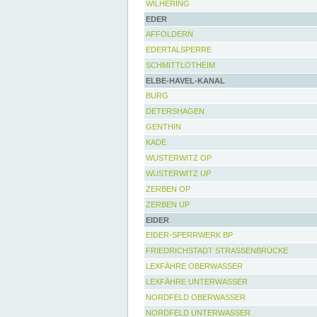
WILHERING
EDER
AFFOLDERN
EDERTALSPERRE
SCHMITTLOTHEIM
ELBE-HAVEL-KANAL
BURG
DETERSHAGEN
GENTHIN
KADE
WUSTERWITZ OP
WUSTERWITZ UP
ZERBEN OP
ZERBEN UP
EIDER
EIDER-SPERRWERK BP
FRIEDRICHSTADT STRASSENBRÜCKE
LEXFÄHRE OBERWASSER
LEXFÄHRE UNTERWASSER
NORDFELD OBERWASSER
NORDFELD UNTERWASSER