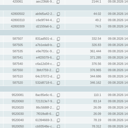
420061
aec23fd6-9...
2144.1
09.08.2026 14
42800502
ab9d5a42-2...
44.02
09.08.2026 14
42800310
c6e9f744-4...
49.2
09.08.2026 14
42800309
d2155fa6-b...
74.5
09.08.2026 14
587507
831ad501-d...
332.54
09.08.2026 14
587505
a7b1eda9-b...
326.83
09.08.2026 14
587535
e9e7f20c-9...
361.444
09.08.2026 14
587541
e4f29379-6...
371.285
09.08.2026 14
587540
c6a12d34-c...
376.56
09.08.2026 14
587550
3bfcf759-2...
376.965
09.08.2026 14
587510
64c37072-d...
344.686
09.08.2026 14
587520
532d8718-6...
346.162
09.08.2026 14
9520081
8ac85e6c-6...
110.1
09.08.2026 14
9520060
721313e7-9...
83.14
09.08.2026 14
9520020
86c5688f-2...
26.09
09.08.2026 14
9520030
7f01fbd8-6...
26.09
09.08.2026 14
9520040
61394669-3...
78.19
09.08.2026 14
9520050
cb93548e-c...
78.312
09.08.2026 14