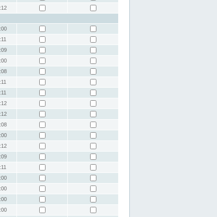
:12
:00
:11
:09
:00
:08
:11
:11
:12
:12
:08
:00
:12
:09
:11
:00
:00
:00
:00