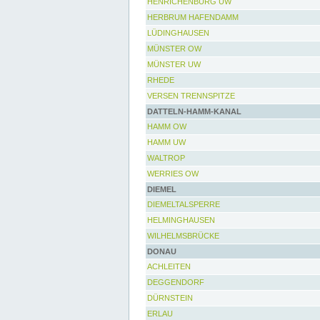
HENRICHENBURG UW
HERBRUM HAFENDAMM
LÜDINGHAUSEN
MÜNSTER OW
MÜNSTER UW
RHEDE
VERSEN TRENNSPITZE
DATTELN-HAMM-KANAL
HAMM OW
HAMM UW
WALTROP
WERRIES OW
DIEMEL
DIEMELTALSPERRE
HELMINGHAUSEN
WILHELMSBRÜCKE
DONAU
ACHLEITEN
DEGGENDORF
DÜRNSTEIN
ERLAU