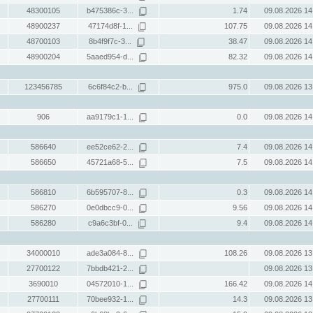
48300105
b475386c-3...
1.74
09.08.2026 14
48900237
47174d8f-1...
107.75
09.08.2026 14
48700103
8b4f9f7c-3...
38.47
09.08.2026 14
48900204
5aaed954-d...
82.32
09.08.2026 14
123456785
6c6f84c2-b...
975.0
09.08.2026 13
906
aa9179c1-1...
0.0
09.08.2026 14
586640
ee52ce62-2...
7.4
09.08.2026 14
586650
45721a68-5...
7.5
09.08.2026 14
586810
6b595707-8...
0.3
09.08.2026 14
586270
0e0dbcc9-0...
9.56
09.08.2026 14
586280
c9a6c3bf-0...
9.4
09.08.2026 14
34000010
ade3a084-8...
108.26
09.08.2026 13
27700122
7bbdb421-2...
09.08.2026 13
3690010
04572010-1...
166.42
09.08.2026 14
27700111
70bee932-1...
14.3
09.08.2026 13