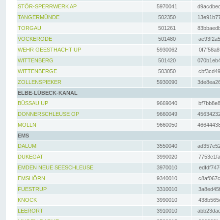
STÖR-SPERRWERK AP
5970041
d9acdbec
TANGERMÜNDE
502350
13e91b77
TORGAU
501261
83bbaedb
VOCKERODE
501480
ae93f2a5
WEHR GEESTHACHT UP
5930062
0f7f58a8
WITTENBERG
501420
070b1eb4
WITTENBERGE
503050
cbf3cd49
ZOLLENSPIEKER
5930090
3de8ea26
ELBE-LÜBECK-KANAL
BÜSSAU UP
9669040
bf7bb8e8
DONNERSCHLEUSE OP
9660049
45634232
MÖLLN
9660050
46644438
EMS
DALUM
3550040
ad357e52
DUKEGAT
3990020
7753c1fa
EMDEN NEUE SEESCHLEUSE
3970010
edfdf747
EMSHÖRN
9340010
c8af067c
FUESTRUP
3310010
3a8ed45f
KNOCK
3990010
438b565e
LEERORT
3910010
abb23dad