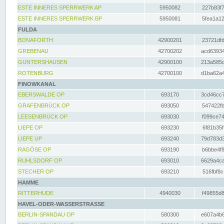
ESTE INNERES SPERRWERK AP
5950082
227b83f7
ESTE INNERES SPERRWERK BP
5950081
5fea1a12
FULDA
BONAFORTH
42900201
23721dfd
GREBENAU
42700202
acd63934
GUNTERSHAUSEN
42900100
213a585d
ROTENBURG
42700100
d1ba62a4
FINOWKANAL
EBERSWALDE OP
693170
3cd46cc7
GRAFENBRÜCK OP
693050
547422fb
LEESENBRÜCK OP
693030
f099ce74
LIEPE OP
693230
6f81b35f
LIEPE UP
693240
79d783d3
RAGÖSE OP
693190
b6bbe4f8
RUHLSDORF OP
693010
6629a4ca
STECHER OP
693210
516fbf8c
HAMME
RITTERHUDE
4940030
f49855d8
HAVEL-ODER-WASSERSTRASSE
BERLIN-SPANDAU OP
580300
e607a4b6