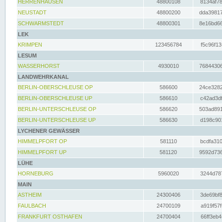
HERRENHAUSEN
48800108
8134af78
NEUSTADT
48800200
dda39817
SCHWARMSTEDT
48800301
8e16bd66
LEK
KRIMPEN
123456784
f5c96f13
LESUM
WASSERHORST
4930010
76844306
LANDWEHRKANAL
BERLIN-OBERSCHLEUSE OP
586600
24ce3282
BERLIN-OBERSCHLEUSE UP
586610
c42ad3df
BERLIN-UNTERSCHLEUSE OP
586620
503ad891
BERLIN-UNTERSCHLEUSE UP
586630
d198c901
LYCHENER GEWÄSSER
HIMMELPFORT OP
581110
bcdfa310
HIMMELPFORT UP
581120
9592d736
LÜHE
HORNEBURG
5960020
3244d787
MAIN
ASTHEIM
24300406
3de69bf8
FAULBACH
24700109
a919f57f
FRANKFURT OSTHAFEN
24700404
66ff3eb4