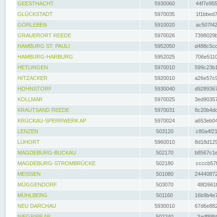
GEESTHACHT
5930060
44f7e955
GLÜCKSTADT
5970035
1f1bbed7
GORLEBEN
5910020
ac507f42
GRAUERORT REEDE
5970026
7398029b
HAMBURG ST. PAULI
5952050
d488c5cc
HAMBURG-HARBURG
5952025
706e5110
HETLINGEN
5970010
599c23b1
HITZACKER
5920010
a26e57c9
HOHNSTORF
5930040
d9289367
KOLLMAR
5970025
3ed90357
KRAUTSAND REEDE
5970031
8c20b4dc
KRÜCKAU-SPERRWERK AP
5970024
a653eb04
LENZEN
503120
c80a4f21
LÜHORT
5960010
8d18d129
MAGDEBURG-BUCKAU
502170
b8567c1e
MAGDEBURG-STROMBRÜCKE
502180
ccccb57f
MEISSEN
501080
24440872
MÜGGENDORF
503070
48f2661f
MÜHLBERG
501160
16b9b4e7
NEU DARCHAU
5930010
67d6e882
NIEGRIPP AP
502240
3adf88fd