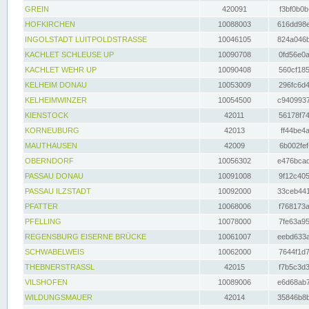
GREIN
420091
f3bf0b0b
HOFKIRCHEN
10088003
616dd98e
INGOLSTADT LUITPOLDSTRASSE
10046105
824a046b
KACHLET SCHLEUSE UP
10090708
0fd56e0a
KACHLET WEHR UP
10090408
560cf185
KELHEIM DONAU
10053009
296fc6d4
KELHEIMWINZER
10054500
c9409937
KIENSTOCK
42011
56178f74
KORNEUBURG
42013
ff44be4a
MAUTHAUSEN
42009
6b002fef
OBERNDORF
10056302
e476bcad
PASSAU DONAU
10091008
9f12c405
PASSAU ILZSTADT
10092000
33ceb441
PFATTER
10068006
f768173a
PFELLING
10078000
7fe63a95
REGENSBURG EISERNE BRÜCKE
10061007
eebd633a
SCHWABELWEIS
10062000
7644f1d7
THEBNERSTRASSL
42015
f7b5c3d3
VILSHOFEN
10089006
e6d68ab7
WILDUNGSMAUER
42014
35846b8b