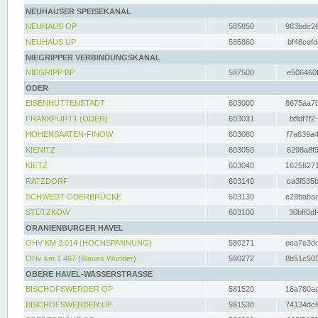
NEUHAUSER SPEISEKANAL
NEUHAUS OP
585850
963bdc26
NEUHAUS UP
585860
bf48cefd
NIEGRIPPER VERBINDUNGSKANAL
NIEGRIPP BP
587500
e506460f
ODER
EISENHÜTTENSTADT
603000
8675aa70
FRANKFURT1 (ODER)
603031
bffdf7f2
HOHENSAATEN-FINOW
603080
f7a639a4
KIENITZ
603050
6298a8f9
KIETZ
603040
16258271
RATZDORF
603140
ca3f535b
SCHWEDT-ODERBRÜCKE
603130
e28babaa
STÜTZKOW
603100
30bff0df
ORANIENBURGER HAVEL
OHV KM 3.014 (HOCHSPANNUNG)
580271
eea7e3dc
OHv km 1.467 (Blaues Wunder)
580272
8b51c505
OBERE HAVEL-WASSERSTRASSE
BISCHOFSWERDER OP
581520
16a780aa
BISCHOFSWERDER UP
581530
74134dc6