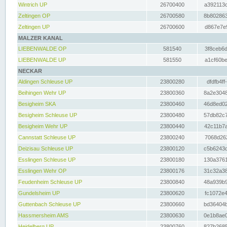
Wintrich UP
26700400
a392113c
Zeltingen OP
26700580
8b802863
Zeltingen UP
26700600
d867e7e9
MALZER KANAL
LIEBENWALDE OP
581540
3f8ceb6d
LIEBENWALDE UP
581550
a1cf60be
NECKAR
Aldingen Schleuse UP
23800280
dfdfb4ff
Beihingen Wehr UP
23800360
8a2e3048
Besigheim SKA
23800460
46d8ed02
Besigheim Schleuse UP
23800480
57db82c7
Besigheim Wehr UP
23800440
42c11b7a
Cannstatt Schleuse UP
23800240
7068d262
Deizisau Schleuse UP
23800120
c5b6243d
Esslingen Schleuse UP
23800180
130a3761
Esslingen Wehr OP
23800176
31c32a38
Feudenheim Schleuse UP
23800840
48a939b9
Gundelsheim UP
23800620
fc1072e4
Guttenbach Schleuse UP
23800660
bd36404b
Hassmersheim AMS
23800630
0e1b8ae0
Heidelberg UP
23800760
827b2685