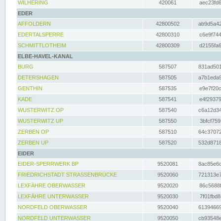
WILHERING
420061
aec23fd6
EDER
AFFOLDERN
42800502
ab9d5a42
EDERTALSPERRE
42800310
c6e9f744
SCHMITTLOTHEIM
42800309
d2155fa6
ELBE-HAVEL-KANAL
BURG
587507
831ad501
DETERSHAGEN
587505
a7b1eda9
GENTHIN
587535
e9e7f20c
KADE
587541
e4f29379
WUSTERWITZ OP
587540
c6a12d34
WUSTERWITZ UP
587550
3bfcf759
ZERBEN OP
587510
64c37072
ZERBEN UP
587520
532d8718
EIDER
EIDER-SPERRWERK BP
9520081
8ac85e6c
FRIEDRICHSTADT STRASSENBRÜCKE
9520060
721313e7
LEXFÄHRE OBERWASSER
9520020
86c5688f
LEXFÄHRE UNTERWASSER
9520030
7f01fbd8
NORDFELD OBERWASSER
9520040
61394669
NORDFELD UNTERWASSER
9520050
cb93548e