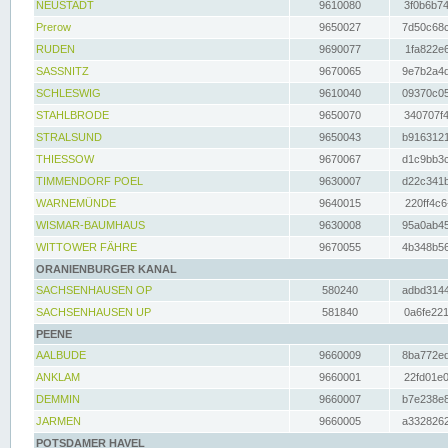
NEUSTADT
9610080
3f0b6b74
Prerow
9650027
7d50c68c
RUDEN
9690077
1fa822e6
SASSNITZ
9670065
9e7b2a4d
SCHLESWIG
9610040
09370c05
STAHLBRODE
9650070
340707f4
STRALSUND
9650043
b9163121
THIESSOW
9670067
d1c9bb3c
TIMMENDORF POEL
9630007
d22c341b
WARNEMÜNDE
9640015
220ff4c6
WISMAR-BAUMHAUS
9630008
95a0ab45
WITTOWER FÄHRE
9670055
4b348b56
ORANIENBURGER KANAL
SACHSENHAUSEN OP
580240
adbd3144
SACHSENHAUSEN UP
581840
0a6fe221
PEENE
AALBUDE
9660009
8ba772ed
ANKLAM
9660001
22fd01e0
DEMMIN
9660007
b7e238e8
JARMEN
9660005
a3328262
POTSDAMER HAVEL