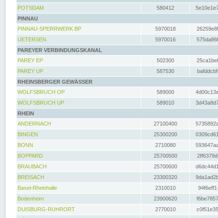
POTSDAM
580412
5e10e1e7
PINNAU
PINNAU-SPERRWERK BP
5970018
26259e8f
UETERSEN
5970016
575da86f
PAREYER VERBINDUNGSKANAL
PAREY EP
502300
25ca1bef
PAREY UP
587530
bafddcbf
RHEINSBERGER GEWÄSSER
WOLFSBRUCH OP
589000
4d00c13e
WOLFSBRUCH UP
589010
3d43a8d7
RHEIN
ANDERNACH
27100400
5735892a
BINGEN
25300200
0309cd61
BONN
2710080
593647aa
BOPPARD
25700500
2ff6379d
BRAUBACH
25700600
d6dc44d1
BREISACH
23300320
9da1ad2b
Basel-Rheinhalle
2310010
94f6eff1
Bodenheim
23900620
f6be7857
DUISBURG-RUHRORT
2770010
c0f51e35