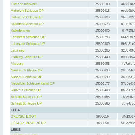
Giessen Klärwerk
25800100
4b386a6a
Hollerich Schleuse OP
25800618
cedc9b0c
Hollerich Schleuse UP
25800620
9beb7290
Kalkofen Schleuse OP
25800578
a7034573
Kalkofen neu
25800600
64f735fd
Lahnstein Schleuse OP
25800798
664d68ea
Lahnstein Schleuse UP
25800800
6b6b31e2
Leun neu
25800200
32807065
Limburg Schleuse UP
25800440
89038b42
Marburg
25830056
4e7a6cfa
Nassau Schleuse OP
25800638
29cb44a2
Nassau Schleuse UP
25800640
3a90a346
Niederbiel Schleuse Kanal OP
25800177
57c8e437
Runkel Schleuse UP
25800400
b85b17cc
Scheidt Schleuse OP
25800558
15a50d2b
Scheidt Schleuse UP
25800560
7dfe4776
LEDA
DREYSCHLOOT
3880010
d4df3617
LEDASPERRWERK UP
3880050
5e6ae93a
LEINE