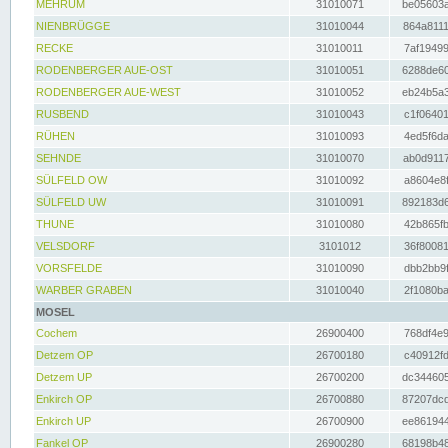
MEHRUM
31010071
be05603a
NIENBRÜGGE
31010044
864a8111
RECKE
31010011
7af19499
RODENBERGER AUE-OST
31010051
6288de60
RODENBERGER AUE-WEST
31010052
eb24b5a3
RUSBEND
31010043
c1f06401
RÜHEN
31010093
4ed5f6da
SEHNDE
31010070
ab0d9117
SÜLFELD OW
31010092
a8604e8f
SÜLFELD UW
31010091
892183d6
THUNE
31010080
42b865fb
VELSDORF
3101012
36f80081
VORSFELDE
31010090
dbb2bb9f
WARBER GRABEN
31010040
2f1080ba
MOSEL
Cochem
26900400
768df4e9
Detzem OP
26700180
c40912fd
Detzem UP
26700200
dc344605
Enkirch OP
26700880
87207dcd
Enkirch UP
26700900
ee861944
Fankel OP
26900280
68198b48