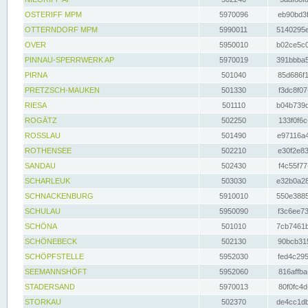
OSTERIFF MPM
5970096
eb90bd3f
OTTERNDORF MPM
5990011
5140295e
OVER
5950010
b02ce5c0
PINNAU-SPERRWERK AP
5970019
391bbba5
PIRNA
501040
85d686f1
PRETZSCH-MAUKEN
501330
f3dc8f07
RIESA
501110
b04b739d
ROGÄTZ
502250
133f0f6c
ROSSLAU
501490
e97116a4
ROTHENSEE
502210
e30f2e83
SANDAU
502430
f4c55f77
SCHARLEUK
503030
e32b0a28
SCHNACKENBURG
5910010
550e3885
SCHULAU
5950090
f3c6ee73
SCHÖNA
501010
7cb7461b
SCHÖNEBECK
502130
90bcb315
SCHÖPFSTELLE
5952030
fed4c295
SEEMANNSHÖFT
5952060
816affba
STADERSAND
5970013
80f0fc4d
STORKAU
502370
de4cc1db