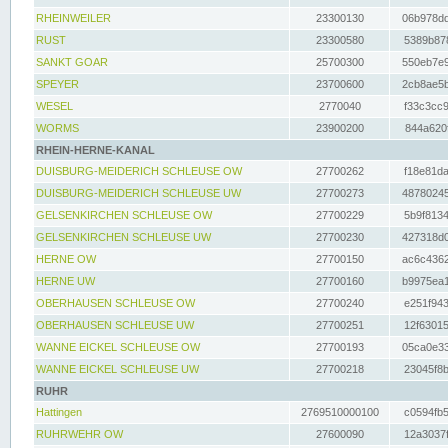
RHEINWEILER
23300130
06b978dd
RUST
23300580
5389b878
SANKT GOAR
25700300
550eb7e9
SPEYER
23700600
2cb8ae5b
WESEL
2770040
f33c3cc9
WORMS
23900200
844a620f
RHEIN-HERNE-KANAL
DUISBURG-MEIDERICH SCHLEUSE OW
27700262
f18e81da
DUISBURG-MEIDERICH SCHLEUSE UW
27700273
48780245
GELSENKIRCHEN SCHLEUSE OW
27700229
5b9f8134
GELSENKIRCHEN SCHLEUSE UW
27700230
427318d0
HERNE OW
27700150
ac6c4362
HERNE UW
27700160
b9975ea1
OBERHAUSEN SCHLEUSE OW
27700240
e251f943
OBERHAUSEN SCHLEUSE UW
27700251
12f63015
WANNE EICKEL SCHLEUSE OW
27700193
05ca0e33
WANNE EICKEL SCHLEUSE UW
27700218
23045f8b
RUHR
Hattingen
2769510000100
c0594fb5
RUHRWEHR OW
27600090
12a3037f