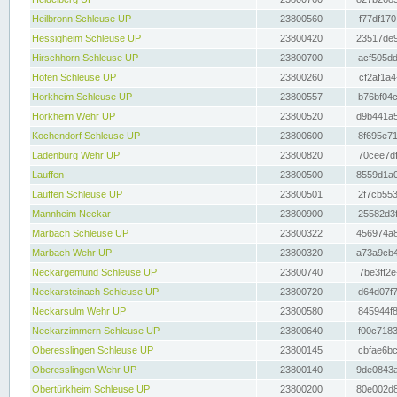
Heilbronn Schleuse UP
23800560
f77df170
Hessigheim Schleuse UP
23800420
23517de9
Hirschhorn Schleuse UP
23800700
acf505dd
Hofen Schleuse UP
23800260
cf2af1a4
Horkheim Schleuse UP
23800557
b76bf04c
Horkheim Wehr UP
23800520
d9b441a5
Kochendorf Schleuse UP
23800600
8f695e71
Ladenburg Wehr UP
23800820
70cee7df
Lauffen
23800500
8559d1a0
Lauffen Schleuse UP
23800501
2f7cb553
Mannheim Neckar
23800900
25582d3f
Marbach Schleuse UP
23800322
456974a8
Marbach Wehr UP
23800320
a73a9cb4
Neckargemünd Schleuse UP
23800740
7be3ff2e
Neckarsteinach Schleuse UP
23800720
d64d07f7
Neckarsulm Wehr UP
23800580
845944f8
Neckarzimmern Schleuse UP
23800640
f00c7183
Oberesslingen Schleuse UP
23800145
cbfae6bc
Oberesslingen Wehr UP
23800140
9de0843a
Obertürkheim Schleuse UP
23800200
80e002d8