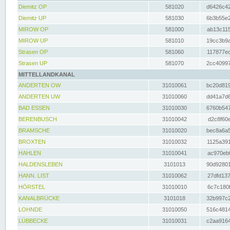
Diemitz OP
581020
d6426c42
Diemitz UP
581030
6b3b55e2
MIROW OP
581000
ab13c115
MIROW UP
581010
19cc3b9a
Strasen OP
581060
117877ec
Strasen UP
581070
2cc40997
MITTELLANDKANAL
ANDERTEN OW
31010061
bc20d819
ANDERTEN UW
31010060
dd41a7d6
BAD ESSEN
31010030
6760b547
BERENBUSCH
31010042
d2c8f60e
BRAMSCHE
31010020
bec8a6a5
BROXTEN
31010032
1125a391
HAHLEN
31010041
ac970eb0
HALDENSLEBEN
3101013
90d92801
HANN. LIST
31010062
27dfd137
HÖRSTEL
31010010
6c7c180f
KANALBRÜCKE
3101018
32b997c2
LOHNDE
31010050
516c4814
LÜBBECKE
31010031
c2aa9164