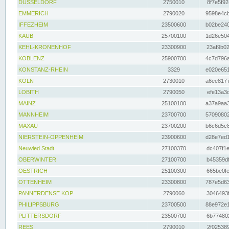
DÜSSELDORF
2750010
8f7e5f92
EMMERICH
2790020
9598e4cb
IFFEZHEIM
23500600
b02be240
KAUB
25700100
1d26e504
KEHL-KRONENHOF
23300900
23af9b02
KOBLENZ
25900700
4c7d796a
KONSTANZ-RHEIN
3329
e020e651
KÖLN
2730010
a6ee8177
LOBITH
2790050
efe13a3d
MAINZ
25100100
a37a9aa3
MANNHEIM
23700700
57090802
MAXAU
23700200
b6c6d5c8
NIERSTEIN-OPPENHEIM
23900600
d28e7ed1
Neuwied Stadt
27100370
dc407f1e
OBERWINTER
27100700
b45359df
OESTRICH
25100300
665be0fe
OTTENHEIM
23300800
787e5d63
PANNERDENSE KOP
2790060
3046493f
PHILIPPSBURG
23700500
88e972e1
PLITTERSDORF
23500700
6b774802
REES
2790010
2f025389