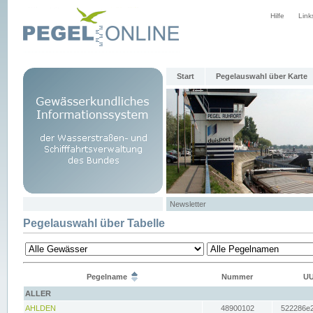
Hilfe
Link
Start
Pegelauswahl über Karte
Newsletter
Pegelauswahl über Tabelle
Pegelname
Nummer
UU
ALLER
AHLDEN
48900102
522286e2