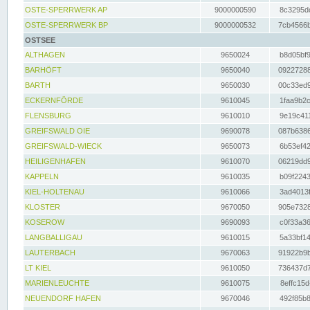
OSTE-SPERRWERK AP
9000000590
8c3295dc
OSTE-SPERRWERK BP
9000000532
7cb4566b
OSTSEE
ALTHAGEN
9650024
b8d05bf9
BARHÖFT
9650040
09227288
BARTH
9650030
00c33ed9
ECKERNFÖRDE
9610045
1faa9b2c
FLENSBURG
9610010
9e19c411
GREIFSWALD OIE
9690078
087b6386
GREIFSWALD-WIECK
9650073
6b53ef42
HEILIGENHAFEN
9610070
06219dd9
KAPPELN
9610035
b09f2243
KIEL-HOLTENAU
9610066
3ad4013f
KLOSTER
9670050
905e7328
KOSEROW
9690093
c0f33a36
LANGBALLIGAU
9610015
5a33bf14
LAUTERBACH
9670063
91922b9b
LT KIEL
9610050
736437d7
MARIENLEUCHTE
9610075
8effc15d
NEUENDORF HAFEN
9670046
492f85b8