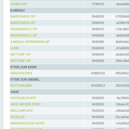
IJSSELKOP
2790070
bbaefa8e
ILMENAU
BARDOWICK OP
5940029
07830b68
BARDOWICK UP
5940030
a238b70f
FAHRENHOLZ OP
5940070
c33c3667
FAHRENHOLZ UP
5940060
bb62b28f
ILMENAU SPERRWERK AP
5940080
6b05e8dc
LÜNE
5940020
d7a8df36
WITTORF OP
5940049
eb3d4195
WITTORF UP
5940050
308c39b6
ITTER ZUR EDER
HERZHAUSEN
42800218
855205e7
ITTER ZUR DIEMEL
KOTTHAUSEN
44100013
36243256
JADE
HOOKSIELPLATE
9430020
fac30fe9
JADE-WESER-PORT
9430050
33bdec83
MELLUMPLATE
9420010
c8b9a2b6
SCHILLIG
9430030
b1cda5a0
WANGEROOGE NORD
9420030
c41d42b1