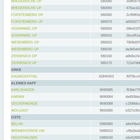
BREDEREICHE OP
580080
308f5979
BREDEREICHE UP
580090
470acd2a
FÜRSTENBERG OP
580060
2c95f83d
FÜRSTENBERG UP
580070
a5830277
VOßWINKEL OP
580000
09b422f7
VOßWINKEL UP
580010
2bcef51a
WESENBERG OP
580020
7909d3f7
WESENBERG UP
580030
da3b5de9
ZEHDENICK OP
580160
a9b8e24c
ZEHDENICK UP
580170
721d7dbf
ORKE
DALWIGKSTHAL
42840453
f0f78cc4
KLEINES HAFF
KARLSHAGEN
9690085
f53bb77f
KARNIN
9690084
da893bbd
UECKERMÜNDE
9690088
c1588dcc
WOLGAST
9650080
b327e35c
OSTE
BELUM
5980060
a9e93be0
BREMERVÖRDE UW
5980010
cf8a3ea2
HECHTHAUSEN
5980030
e5e02890