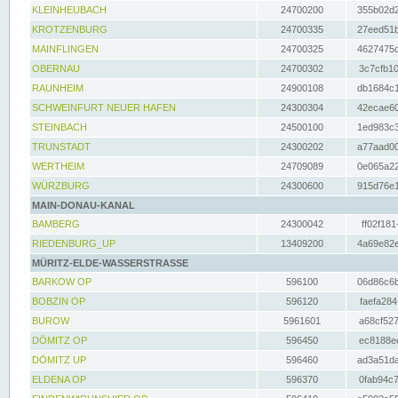
KLEINHEUBACH
24700200
355b02d2
KROTZENBURG
24700335
27eed51b
MAINFLINGEN
24700325
4627475d
OBERNAU
24700302
3c7cfb10
RAUNHEIM
24900108
db1684c1
SCHWEINFURT NEUER HAFEN
24300304
42ecae60
STEINBACH
24500100
1ed983c3
TRUNSTADT
24300202
a77aad00
WERTHEIM
24709089
0e065a22
WÜRZBURG
24300600
915d76e1
MAIN-DONAU-KANAL
BAMBERG
24300042
ff02f181
RIEDENBURG_UP
13409200
4a69e82e
MÜRITZ-ELDE-WASSERSTRASSE
BARKOW OP
596100
06d86c6b
BOBZIN OP
596120
faefa284
BUROW
5961601
a68cf527
DÖMITZ OP
596450
ec8188ee
DÖMITZ UP
596460
ad3a51da
ELDENA OP
596370
0fab94c7