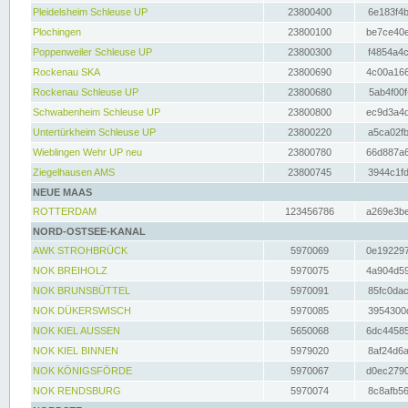
Pleidelsheim Schleuse UP
23800400
6e183f4b
Plochingen
23800100
be7ce40e
Poppenweiler Schleuse UP
23800300
f4854a4c
Rockenau SKA
23800690
4c00a166
Rockenau Schleuse UP
23800680
5ab4f00f
Schwabenheim Schleuse UP
23800800
ec9d3a4d
Untertürkheim Schleuse UP
23800220
a5ca02fb
Wieblingen Wehr UP neu
23800780
66d887a6
Ziegelhausen AMS
23800745
3944c1fd
NEUE MAAS
ROTTERDAM
123456786
a269e3be
NORD-OSTSEE-KANAL
AWK STROHBRÜCK
5970069
0e192297
NOK BREIHOLZ
5970075
4a904d59
NOK BRUNSBÜTTEL
5970091
85fc0dac
NOK DÜKERSWISCH
5970085
3954300d
NOK KIEL AUSSEN
5650068
6dc44585
NOK KIEL BINNEN
5979020
8af24d6a
NOK KÖNIGSFÖRDE
5970067
d0ec2790
NOK RENDSBURG
5970074
8c8afb56