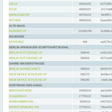
CELLE
48300105
b475386c
EITZE
48900237
47174d8f
MARKLENDORF
48700103
8b4f9f7c
RETHEM
48900204
5aaed954
ALTE MAAS
DORDRECHT
123456785
6c6f84c2
BODENSEE
KONSTANZ
906
aa9179c1
BERLIN-SPANDAUER-SCHIFFFAHRTSKANAL
BERLIN-PLÖTZENSEE OP
586640
ee52ce62
BERLIN-PLÖTZENSEE UP
586650
45721a68
DAHME-WASSERSTRASSE
BERLIN-SCHMÖCKWITZ
586810
6b595707
NEUE MÜHLE SCHLEUSE OP
586270
0e0dbcc9
NEUE MÜHLE SCHLEUSE UP
586280
c9a6c3bf
DORTMUND-EMS-KANAL
BERGESHÖVEDE
34000010
ade3a084
Groppenbruch
27700122
7bbdb421
HASEHUBBRÜCKE
3690010
04572010
HENRICHENBURG OW
27700111
70bee932