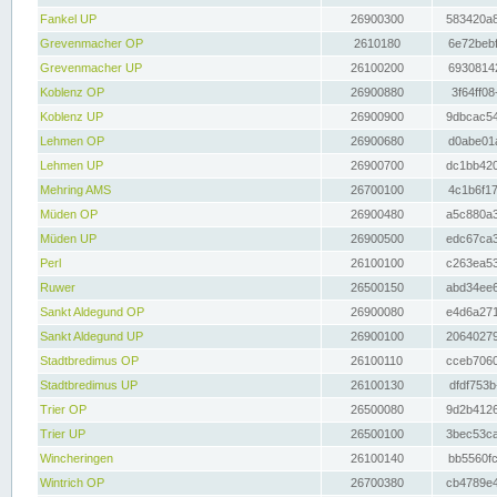
Fankel UP
26900300
583420a8
Grevenmacher OP
2610180
6e72bebf
Grevenmacher UP
26100200
69308142
Koblenz OP
26900880
3f64ff08
Koblenz UP
26900900
9dbcac54
Lehmen OP
26900680
d0abe01a
Lehmen UP
26900700
dc1bb420
Mehring AMS
26700100
4c1b6f17
Müden OP
26900480
a5c880a3
Müden UP
26900500
edc67ca3
Perl
26100100
c263ea53
Ruwer
26500150
abd34ee6
Sankt Aldegund OP
26900080
e4d6a271
Sankt Aldegund UP
26900100
20640279
Stadtbredimus OP
26100110
cceb7060
Stadtbredimus UP
26100130
dfdf753b
Trier OP
26500080
9d2b4126
Trier UP
26500100
3bec53ca
Wincheringen
26100140
bb5560fc
Wintrich OP
26700380
cb4789e4