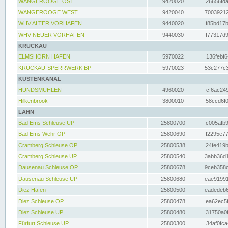
WANGEROOGE OST
9420020
26656fda
WANGEROOGE WEST
9420040
70039212
WHV ALTER VORHAFEN
9440020
f85bd17b
WHV NEUER VORHAFEN
9440030
f77317d9
KRÜCKAU
ELMSHORN HAFEN
5970022
136febf6
KRÜCKAU-SPERRWERK BP
5970023
53c277c3
KÜSTENKANAL
HUNDSMÜHLEN
4960020
cf6ac249
Hilkenbrook
3800010
58ccd6f0
LAHN
Bad Ems Schleuse UP
25800700
c005afb9
Bad Ems Wehr OP
25800690
f2295e77
Cramberg Schleuse OP
25800538
24fe419b
Cramberg Schleuse UP
25800540
3abb36d1
Dausenau Schleuse OP
25800678
9ceb358c
Dausenau Schleuse UP
25800680
eae91991
Diez Hafen
25800500
eadedeb6
Diez Schleuse OP
25800478
ea62ec5f
Diez Schleuse UP
25800480
31750a0f
Fürfurt Schleuse UP
25800300
34af0fca