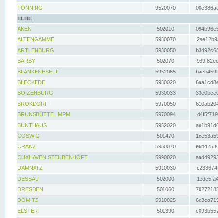
TÖNNING
9520070
00e386ac
ELBE
AKEN
502010
094b96e5
ALTENGAMME
5930070
2ee12b9a
ARTLENBURG
5930050
b3492c68
BARBY
502070
939f82ec
BLANKENESE UF
5952065
bacb459b
BLECKEDE
5930020
6aa1cd8e
BOIZENBURG
5930033
33e0bce0
BROKDORF
5970050
610ab204
BRUNSBÜTTEL MPM
5970094
d4f5f719
BUNTHAUS
5952020
ae1b91d0
COSWIG
501470
1ce53a59
CRANZ
5950070
e6b42536
CUXHAVEN STEUBENHÖFT
5990020
aad49293
DAMNATZ
5910030
c233674f
DESSAU
502000
1edc5fa4
DRESDEN
501060
70272185
DÖMITZ
5910025
6e3ea719
ELSTER
501390
c093b557