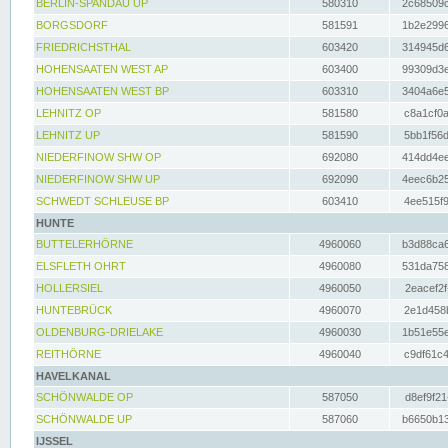
BERLIN-SPANDAU UP
580310
2c68509c
BORGSDORF
581591
1b2e2996
FRIEDRICHSTHAL
603420
314945d6
HOHENSAATEN WEST AP
603400
99309d3e
HOHENSAATEN WEST BP
603310
3404a6e5
LEHNITZ OP
581580
c8a1cf0a
LEHNITZ UP
581590
5bb1f56d
NIEDERFINOW SHW OP
692080
414dd4ee
NIEDERFINOW SHW UP
692090
4eec6b25
SCHWEDT SCHLEUSE BP
603410
4ee515f9
HUNTE
BUTTELERHÖRNE
4960060
b3d88ca6
ELSFLETH OHRT
4960080
531da758
HOLLERSIEL
4960050
2eacef2f
HUNTEBRÜCK
4960070
2e1d458b
OLDENBURG-DRIELAKE
4960030
1b51e55e
REITHÖRNE
4960040
c9df61c4
HAVELKANAL
SCHÖNWALDE OP
587050
d8ef9f21
SCHÖNWALDE UP
587060
b6650b13
IJSSEL