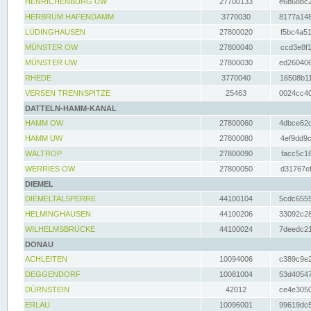
HENRICHENBURG UW
27700133
e6b68bc2
HERBRUM HAFENDAMM
3770030
8177a148
LÜDINGHAUSEN
27800020
f5bc4a51
MÜNSTER OW
27800040
ccd3e8f1
MÜNSTER UW
27800030
ed260406
RHEDE
3770040
16508b11
VERSEN TRENNSPITZE
25463
0024cc40
DATTELN-HAMM-KANAL
HAMM OW
27800060
4dbce62d
HAMM UW
27800080
4ef9dd9c
WALTROP
27800090
facc5c16
WERRIES OW
27800050
d31767ef
DIEMEL
DIEMELTALSPERRE
44100104
5cdc6555
HELMINGHAUSEN
44100206
33092c28
WILHELMSBRÜCKE
44100024
7deedc21
DONAU
ACHLEITEN
10094006
c389c9e2
DEGGENDORF
10081004
53d40547
DÜRNSTEIN
42012
ce4e3050
ERLAU
10096001
99619dc5