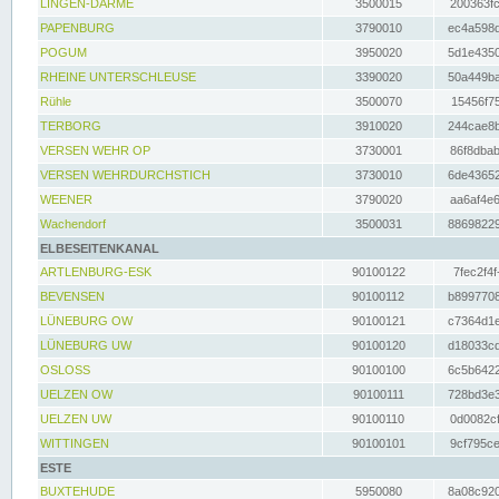
LINGEN-DARME
3500015
200363fc
PAPENBURG
3790010
ec4a598d
POGUM
3950020
5d1e4350
RHEINE UNTERSCHLEUSE
3390020
50a449ba
Rühle
3500070
15456f75
TERBORG
3910020
244cae8b
VERSEN WEHR OP
3730001
86f8dbab
VERSEN WEHRDURCHSTICH
3730010
6de43652
WEENER
3790020
aa6af4e6
Wachendorf
3500031
88698229
ELBESEITENKANAL
ARTLENBURG-ESK
90100122
7fec2f4f
BEVENSEN
90100112
b8997708
LÜNEBURG OW
90100121
c7364d1e
LÜNEBURG UW
90100120
d18033cd
OSLOSS
90100100
6c5b6422
UELZEN OW
90100111
728bd3e3
UELZEN UW
90100110
0d0082cf
WITTINGEN
90100101
9cf795ce
ESTE
BUXTEHUDE
5950080
8a08c920