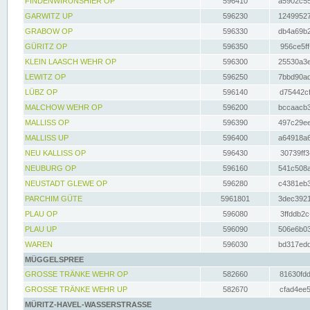
FINDENWIRUNSHIER OP
596410
a5902c55
GARWITZ UP
596230
12499527
GRABOW OP
596330
db4a69b2
GÜRITZ OP
596350
956ce5ff
KLEIN LAASCH WEHR OP
596300
25530a3e
LEWITZ OP
596250
7bbd90ad
LÜBZ OP
596140
d75442cf
MALCHOW WEHR OP
596200
bccaacb3
MALLISS OP
596390
497c29ee
MALLISS UP
596400
a64918a6
NEU KALLISS OP
596430
30739ff3
NEUBURG OP
596160
541c508a
NEUSTADT GLEWE OP
596280
c4381eb3
PARCHIM GÜTE
5961801
3dec3921
PLAU OP
596080
3ffddb2c
PLAU UP
596090
506e6b03
WAREN
596030
bd317edd
MÜGGELSPREE
GROSSE TRÄNKE WEHR OP
582660
81630fdd
GROSSE TRÄNKE WEHR UP
582670
cfad4ee5
MÜRITZ-HAVEL-WASSERSTRASSE