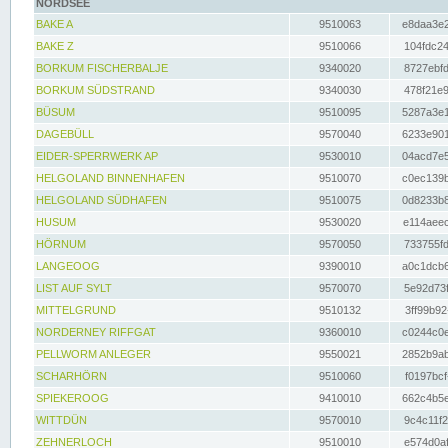
NORDSEE
BAKE A
9510063
e8daa3e2
BAKE Z
9510066
104fdc24
BORKUM FISCHERBALJE
9340020
8727ebfd
BORKUM SÜDSTRAND
9340030
478f21e9
BÜSUM
9510095
5287a3e1
DAGEBÜLL
9570040
6233e901
EIDER-SPERRWERK AP
9530010
04acd7e5
HELGOLAND BINNENHAFEN
9510070
c0ec139b
HELGOLAND SÜDHAFEN
9510075
0d8233b8
HUSUM
9530020
e114aeec
HÖRNUM
9570050
733755fd
LANGEOOG
9390010
a0c1dcb6
LIST AUF SYLT
9570070
5e92d73f
MITTELGRUND
9510132
3ff99b92
NORDERNEY RIFFGAT
9360010
c0244c0e
PELLWORM ANLEGER
9550021
2852b9ab
SCHARHÖRN
9510060
f0197bcf
SPIEKEROOG
9410010
662c4b5e
WITTDÜN
9570010
9c4c11f2
ZEHNERLOCH
9510010
e574d0af