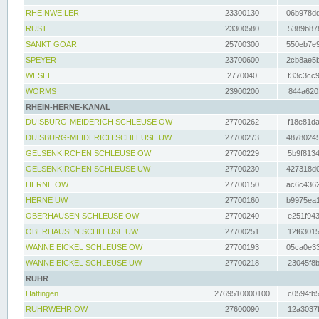
RHEINWEILER
23300130
06b978dd
RUST
23300580
5389b878
SANKT GOAR
25700300
550eb7e9
SPEYER
23700600
2cb8ae5b
WESEL
2770040
f33c3cc9
WORMS
23900200
844a620f
RHEIN-HERNE-KANAL
DUISBURG-MEIDERICH SCHLEUSE OW
27700262
f18e81da
DUISBURG-MEIDERICH SCHLEUSE UW
27700273
48780245
GELSENKIRCHEN SCHLEUSE OW
27700229
5b9f8134
GELSENKIRCHEN SCHLEUSE UW
27700230
427318d0
HERNE OW
27700150
ac6c4362
HERNE UW
27700160
b9975ea1
OBERHAUSEN SCHLEUSE OW
27700240
e251f943
OBERHAUSEN SCHLEUSE UW
27700251
12f63015
WANNE EICKEL SCHLEUSE OW
27700193
05ca0e33
WANNE EICKEL SCHLEUSE UW
27700218
23045f8b
RUHR
Hattingen
2769510000100
c0594fb5
RUHRWEHR OW
27600090
12a3037f