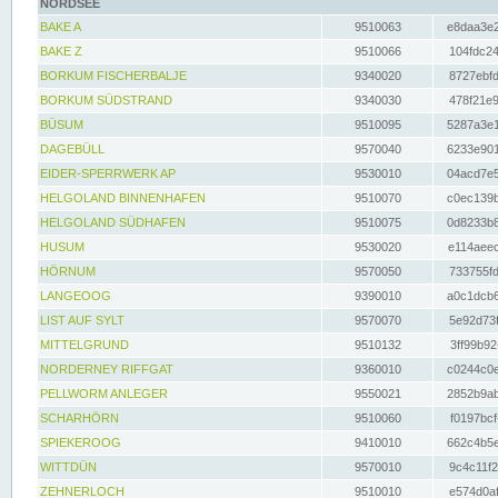
NORDSEE
BAKE A
9510063
e8daa3e2
BAKE Z
9510066
104fdc24
BORKUM FISCHERBALJE
9340020
8727ebfd
BORKUM SÜDSTRAND
9340030
478f21e9
BÜSUM
9510095
5287a3e1
DAGEBÜLL
9570040
6233e901
EIDER-SPERRWERK AP
9530010
04acd7e5
HELGOLAND BINNENHAFEN
9510070
c0ec139b
HELGOLAND SÜDHAFEN
9510075
0d8233b8
HUSUM
9530020
e114aeec
HÖRNUM
9570050
733755fd
LANGEOOG
9390010
a0c1dcb6
LIST AUF SYLT
9570070
5e92d73f
MITTELGRUND
9510132
3ff99b92
NORDERNEY RIFFGAT
9360010
c0244c0e
PELLWORM ANLEGER
9550021
2852b9ab
SCHARHÖRN
9510060
f0197bcf
SPIEKEROOG
9410010
662c4b5e
WITTDÜN
9570010
9c4c11f2
ZEHNERLOCH
9510010
e574d0af