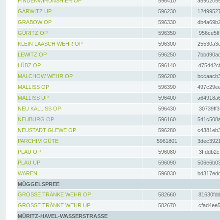
FINDENWIRUNSHIER OP
596410
a5902c55
GARWITZ UP
596230
12499527
GRABOW OP
596330
db4a69b2
GÜRITZ OP
596350
956ce5ff
KLEIN LAASCH WEHR OP
596300
25530a3e
LEWITZ OP
596250
7bbd90ad
LÜBZ OP
596140
d75442cf
MALCHOW WEHR OP
596200
bccaacb3
MALLISS OP
596390
497c29ee
MALLISS UP
596400
a64918a6
NEU KALLISS OP
596430
30739ff3
NEUBURG OP
596160
541c508a
NEUSTADT GLEWE OP
596280
c4381eb3
PARCHIM GÜTE
5961801
3dec3921
PLAU OP
596080
3ffddb2c
PLAU UP
596090
506e6b03
WAREN
596030
bd317edd
MÜGGELSPREE
GROSSE TRÄNKE WEHR OP
582660
81630fdd
GROSSE TRÄNKE WEHR UP
582670
cfad4ee5
MÜRITZ-HAVEL-WASSERSTRASSE