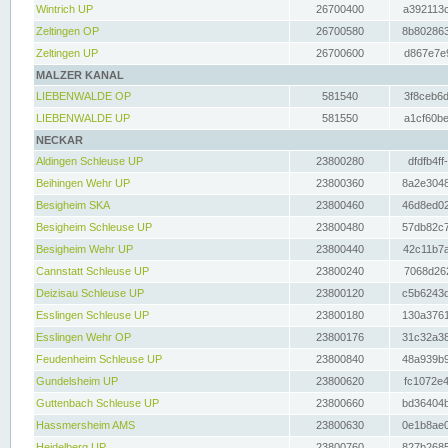
Wintrich UP
26700400
a392113c
Zeltingen OP
26700580
8b802863
Zeltingen UP
26700600
d867e7e9
MALZER KANAL
LIEBENWALDE OP
581540
3f8ceb6d
LIEBENWALDE UP
581550
a1cf60be
NECKAR
Aldingen Schleuse UP
23800280
dfdfb4ff
Beihingen Wehr UP
23800360
8a2e3048
Besigheim SKA
23800460
46d8ed02
Besigheim Schleuse UP
23800480
57db82c7
Besigheim Wehr UP
23800440
42c11b7a
Cannstatt Schleuse UP
23800240
7068d262
Deizisau Schleuse UP
23800120
c5b6243d
Esslingen Schleuse UP
23800180
130a3761
Esslingen Wehr OP
23800176
31c32a38
Feudenheim Schleuse UP
23800840
48a939b9
Gundelsheim UP
23800620
fc1072e4
Guttenbach Schleuse UP
23800660
bd36404b
Hassmersheim AMS
23800630
0e1b8ae0
Heidelberg UP
23800760
827b2685