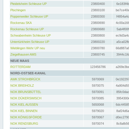
Pleidelsheim Schleuse UP
23800400
6e183f4b
Plochingen
23800100
be7ce40e
Poppenweiler Schleuse UP
23800300
f4854a4c
Rockenau SKA
23800690
4c00a166
Rockenau Schleuse UP
23800680
5ab4f00f
Schwabenheim Schleuse UP
23800800
ec9d3a4d
Untertürkheim Schleuse UP
23800220
a5ca02fb
Wieblingen Wehr UP neu
23800780
66d887a6
Ziegelhausen AMS
23800745
3944c1fd
NEUE MAAS
ROTTERDAM
123456786
a269e3be
NORD-OSTSEE-KANAL
AWK STROHBRÜCK
5970069
0e192297
NOK BREIHOLZ
5970075
4a904d59
NOK BRUNSBÜTTEL
5970091
85fc0dac
NOK DÜKERSWISCH
5970085
3954300d
NOK KIEL AUSSEN
5650068
6dc44585
NOK KIEL BINNEN
5979020
8af24d6a
NOK KÖNIGSFÖRDE
5970067
d0ec2790
NOK RENDSBURG
5970074
8c8afb56