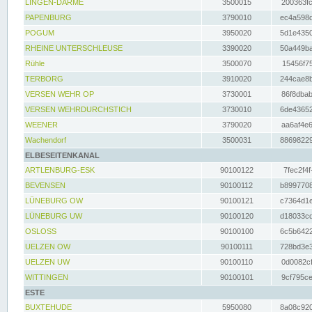
LINGEN-DARME
3500015
200363fc
PAPENBURG
3790010
ec4a598d
POGUM
3950020
5d1e4350
RHEINE UNTERSCHLEUSE
3390020
50a449ba
Rühle
3500070
15456f75
TERBORG
3910020
244cae8b
VERSEN WEHR OP
3730001
86f8dbab
VERSEN WEHRDURCHSTICH
3730010
6de43652
WEENER
3790020
aa6af4e6
Wachendorf
3500031
88698229
ELBESEITENKANAL
ARTLENBURG-ESK
90100122
7fec2f4f
BEVENSEN
90100112
b8997708
LÜNEBURG OW
90100121
c7364d1e
LÜNEBURG UW
90100120
d18033cd
OSLOSS
90100100
6c5b6422
UELZEN OW
90100111
728bd3e3
UELZEN UW
90100110
0d0082cf
WITTINGEN
90100101
9cf795ce
ESTE
BUXTEHUDE
5950080
8a08c920