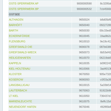
OSTE-SPERRWERK AP
9000000590
8c3295dc
OSTE-SPERRWERK BP
9000000532
7cb4566b
OSTSEE
ALTHAGEN
9650024
b8d05bf9
BARHÖFT
9650040
09227288
BARTH
9650030
00c33ed9
ECKERNFÖRDE
9610045
1faa9b2c
FLENSBURG
9610010
9e19c411
GREIFSWALD OIE
9690078
087b6386
GREIFSWALD-WIECK
9650073
6b53ef42
HEILIGENHAFEN
9610070
06219dd9
KAPPELN
9610035
b09f2243
KIEL-HOLTENAU
9610066
3ad4013f
KLOSTER
9670050
905e7328
KOSEROW
9690093
c0f33a36
LANGBALLIGAU
9610015
5a33bf14
LAUTERBACH
9670063
91922b9b
LT KIEL
9610050
736437d7
MARIENLEUCHTE
9610075
8effc15d
NEUENDORF HAFEN
9670046
492f85b8