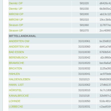
Diemitz OP
581020
d6426c42
Diemitz UP
581030
6b3b55e2
MIROW OP
581000
ab13c115
MIROW UP
581010
19cc3b9a
Strasen OP
581060
117877ec
Strasen UP
581070
2cc40997
MITTELLANDKANAL
ANDERTEN OW
31010061
bc20d819
ANDERTEN UW
31010060
dd41a7d6
BAD ESSEN
31010030
6760b547
BERENBUSCH
31010042
d2c8f60e
BRAMSCHE
31010020
bec8a6a5
BROXTEN
31010032
1125a391
HAHLEN
31010041
ac970eb0
HALDENSLEBEN
3101013
90d92801
HANN. LIST
31010062
27dfd137
HÖRSTEL
31010010
6c7c180f
KANALBRÜCKE
3101018
32b997c2
LOHNDE
31010050
516c4814
LÜBBECKE
31010031
c2aa9164