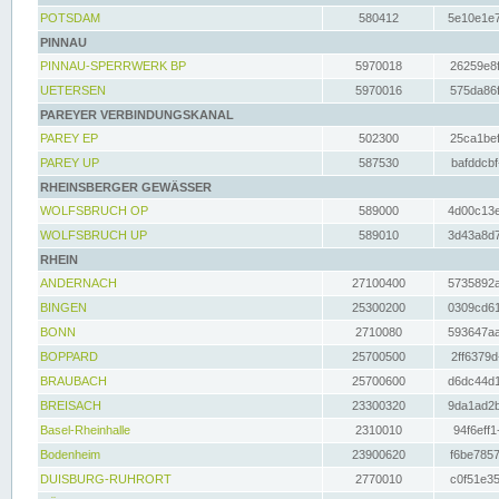
POTSDAM
580412
5e10e1e7
PINNAU
PINNAU-SPERRWERK BP
5970018
26259e8f
UETERSEN
5970016
575da86f
PAREYER VERBINDUNGSKANAL
PAREY EP
502300
25ca1bef
PAREY UP
587530
bafddcbf
RHEINSBERGER GEWÄSSER
WOLFSBRUCH OP
589000
4d00c13e
WOLFSBRUCH UP
589010
3d43a8d7
RHEIN
ANDERNACH
27100400
5735892a
BINGEN
25300200
0309cd61
BONN
2710080
593647aa
BOPPARD
25700500
2ff6379d
BRAUBACH
25700600
d6dc44d1
BREISACH
23300320
9da1ad2b
Basel-Rheinhalle
2310010
94f6eff1
Bodenheim
23900620
f6be7857
DUISBURG-RUHRORT
2770010
c0f51e35