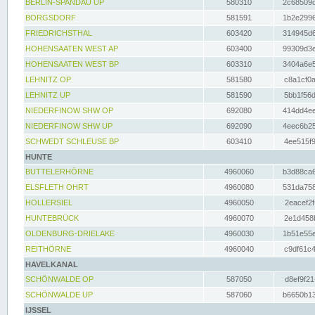
BERLIN-SPANDAU UP
580310
2c68509c
BORGSDORF
581591
1b2e2996
FRIEDRICHSTHAL
603420
314945d6
HOHENSAATEN WEST AP
603400
99309d3e
HOHENSAATEN WEST BP
603310
3404a6e5
LEHNITZ OP
581580
c8a1cf0a
LEHNITZ UP
581590
5bb1f56d
NIEDERFINOW SHW OP
692080
414dd4ee
NIEDERFINOW SHW UP
692090
4eec6b25
SCHWEDT SCHLEUSE BP
603410
4ee515f9
HUNTE
BUTTELERHÖRNE
4960060
b3d88ca6
ELSFLETH OHRT
4960080
531da758
HOLLERSIEL
4960050
2eacef2f
HUNTEBRÜCK
4960070
2e1d458b
OLDENBURG-DRIELAKE
4960030
1b51e55e
REITHÖRNE
4960040
c9df61c4
HAVELKANAL
SCHÖNWALDE OP
587050
d8ef9f21
SCHÖNWALDE UP
587060
b6650b13
IJSSEL