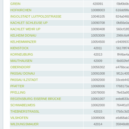
GREIN
420091
f3bf0b0b
HOFKIRCHEN
10088003
616dd98e
INGOLSTADT LUITPOLDSTRASSE
10046105
824a046b
KACHLET SCHLEUSE UP
10090708
0fd56e0a
KACHLET WEHR UP
10090408
560cf185
KELHEIM DONAU
10053009
296fc6d4
KELHEIMWINZER
10054500
c9409937
KIENSTOCK
42011
56178f74
KORNEUBURG
42013
ff44be4a
MAUTHAUSEN
42009
6b002fef
OBERNDORF
10056302
e476bcad
PASSAU DONAU
10091008
9f12c405
PASSAU ILZSTADT
10092000
33ceb441
PFATTER
10068006
f768173a
PFELLING
10078000
7fe63a95
REGENSBURG EISERNE BRÜCKE
10061007
eebd633a
SCHWABELWEIS
10062000
7644f1d7
THEBNERSTRASSL
42015
f7b5c3d3
VILSHOFEN
10089006
e6d68ab7
WILDUNGSMAUER
42014
35846b8b