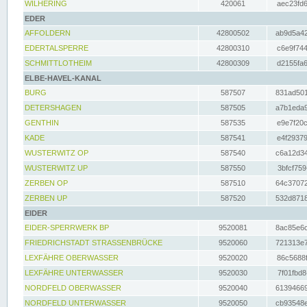
WILHERING
420061
aec23fd6
EDER
AFFOLDERN
42800502
ab9d5a42
EDERTALSPERRE
42800310
c6e9f744
SCHMITTLOTHEIM
42800309
d2155fa6
ELBE-HAVEL-KANAL
BURG
587507
831ad501
DETERSHAGEN
587505
a7b1eda9
GENTHIN
587535
e9e7f20c
KADE
587541
e4f29379
WUSTERWITZ OP
587540
c6a12d34
WUSTERWITZ UP
587550
3bfcf759
ZERBEN OP
587510
64c37072
ZERBEN UP
587520
532d8718
EIDER
EIDER-SPERRWERK BP
9520081
8ac85e6c
FRIEDRICHSTADT STRASSENBRÜCKE
9520060
721313e7
LEXFÄHRE OBERWASSER
9520020
86c5688f
LEXFÄHRE UNTERWASSER
9520030
7f01fbd8
NORDFELD OBERWASSER
9520040
61394669
NORDFELD UNTERWASSER
9520050
cb93548e