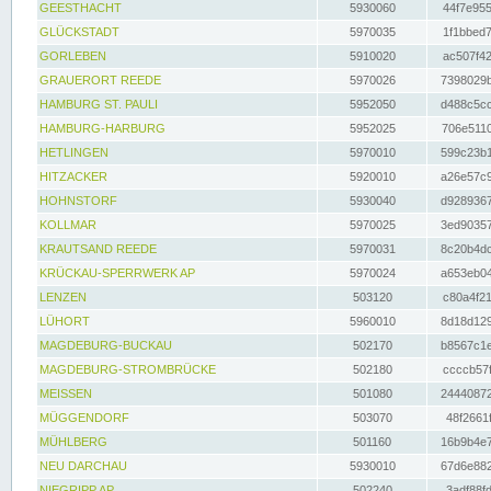
GEESTHACHT
5930060
44f7e955
GLÜCKSTADT
5970035
1f1bbed7
GORLEBEN
5910020
ac507f42
GRAUERORT REEDE
5970026
7398029b
HAMBURG ST. PAULI
5952050
d488c5cc
HAMBURG-HARBURG
5952025
706e5110
HETLINGEN
5970010
599c23b1
HITZACKER
5920010
a26e57c9
HOHNSTORF
5930040
d9289367
KOLLMAR
5970025
3ed90357
KRAUTSAND REEDE
5970031
8c20b4dc
KRÜCKAU-SPERRWERK AP
5970024
a653eb04
LENZEN
503120
c80a4f21
LÜHORT
5960010
8d18d129
MAGDEBURG-BUCKAU
502170
b8567c1e
MAGDEBURG-STROMBRÜCKE
502180
ccccb57f
MEISSEN
501080
24440872
MÜGGENDORF
503070
48f2661f
MÜHLBERG
501160
16b9b4e7
NEU DARCHAU
5930010
67d6e882
NIEGRIPP AP
502240
3adf88fd