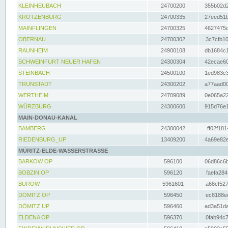
KLEINHEUBACH
24700200
355b02d2
KROTZENBURG
24700335
27eed51b
MAINFLINGEN
24700325
4627475d
OBERNAU
24700302
3c7cfb10
RAUNHEIM
24900108
db1684c1
SCHWEINFURT NEUER HAFEN
24300304
42ecae60
STEINBACH
24500100
1ed983c3
TRUNSTADT
24300202
a77aad00
WERTHEIM
24709089
0e065a22
WÜRZBURG
24300600
915d76e1
MAIN-DONAU-KANAL
BAMBERG
24300042
ff02f181
RIEDENBURG_UP
13409200
4a69e82e
MÜRITZ-ELDE-WASSERSTRASSE
BARKOW OP
596100
06d86c6b
BOBZIN OP
596120
faefa284
BUROW
5961601
a68cf527
DÖMITZ OP
596450
ec8188ee
DÖMITZ UP
596460
ad3a51da
ELDENA OP
596370
0fab94c7