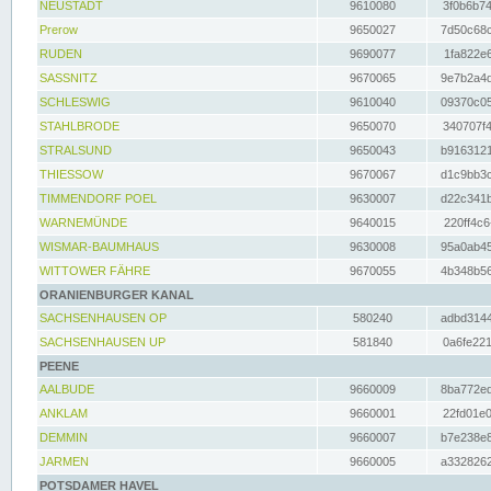
NEUSTADT
9610080
3f0b6b74
Prerow
9650027
7d50c68c
RUDEN
9690077
1fa822e6
SASSNITZ
9670065
9e7b2a4d
SCHLESWIG
9610040
09370c05
STAHLBRODE
9650070
340707f4
STRALSUND
9650043
b9163121
THIESSOW
9670067
d1c9bb3c
TIMMENDORF POEL
9630007
d22c341b
WARNEMÜNDE
9640015
220ff4c6
WISMAR-BAUMHAUS
9630008
95a0ab45
WITTOWER FÄHRE
9670055
4b348b56
ORANIENBURGER KANAL
SACHSENHAUSEN OP
580240
adbd3144
SACHSENHAUSEN UP
581840
0a6fe221
PEENE
AALBUDE
9660009
8ba772ed
ANKLAM
9660001
22fd01e0
DEMMIN
9660007
b7e238e8
JARMEN
9660005
a3328262
POTSDAMER HAVEL