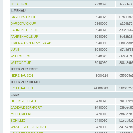
IJSSELKOP
2790070
bbaefa8e
ILMENAU
BARDOWICK OP
5940029
07830b68
BARDOWICK UP
5940030
a238b70f
FAHRENHOLZ OP
5940070
c33c3667
FAHRENHOLZ UP
5940060
bb62b28f
ILMENAU SPERRWERK AP
5940080
6b05e8dc
LÜNE
5940020
d7a8df36
WITTORF OP
5940049
eb3d4195
WITTORF UP
5940050
308c39b6
ITTER ZUR EDER
HERZHAUSEN
42800218
855205e7
ITTER ZUR DIEMEL
KOTTHAUSEN
44100013
36243256
JADE
HOOKSIELPLATE
9430020
fac30fe9
JADE-WESER-PORT
9430050
33bdec83
MELLUMPLATE
9420010
c8b9a2b6
SCHILLIG
9430030
b1cda5a0
WANGEROOGE NORD
9420030
c41d42b1