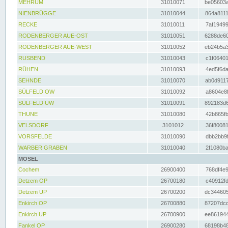
MEHRUM
31010071
be05603a
NIENBRÜGGE
31010044
864a8111
RECKE
31010011
7af19499
RODENBERGER AUE-OST
31010051
6288de60
RODENBERGER AUE-WEST
31010052
eb24b5a3
RUSBEND
31010043
c1f06401
RÜHEN
31010093
4ed5f6da
SEHNDE
31010070
ab0d9117
SÜLFELD OW
31010092
a8604e8f
SÜLFELD UW
31010091
892183d6
THUNE
31010080
42b865fb
VELSDORF
3101012
36f80081
VORSFELDE
31010090
dbb2bb9f
WARBER GRABEN
31010040
2f1080ba
MOSEL
Cochem
26900400
768df4e9
Detzem OP
26700180
c40912fd
Detzem UP
26700200
dc344605
Enkirch OP
26700880
87207dcd
Enkirch UP
26700900
ee861944
Fankel OP
26900280
68198b48