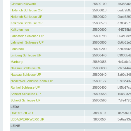
Giessen Klärwerk
25800100
4b386a6a
Hollerich Schleuse OP
25800618
cedc9b0c
Hollerich Schleuse UP
25800620
9beb7290
Kalkofen Schleuse OP
25800578
a7034573
Kalkofen neu
25800600
64f735fd
Lahnstein Schleuse OP
25800798
664d68ea
Lahnstein Schleuse UP
25800800
6b6b31e2
Leun neu
25800200
32807065
Limburg Schleuse UP
25800440
89038b42
Marburg
25830056
4e7a6cfa
Nassau Schleuse OP
25800638
29cb44a2
Nassau Schleuse UP
25800640
3a90a346
Niederbiel Schleuse Kanal OP
25800177
57c8e437
Runkel Schleuse UP
25800400
b85b17cc
Scheidt Schleuse OP
25800558
15a50d2b
Scheidt Schleuse UP
25800560
7dfe4776
LEDA
DREYSCHLOOT
3880010
d4df3617
LEDASPERRWERK UP
3880050
5e6ae93a
LEINE