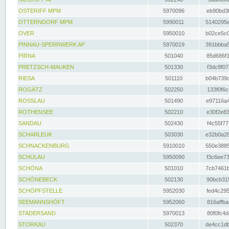
OSTERIFF MPM
5970096
eb90bd3f
OTTERNDORF MPM
5990011
5140295e
OVER
5950010
b02ce5c0
PINNAU-SPERRWERK AP
5970019
391bbba5
PIRNA
501040
85d686f1
PRETZSCH-MAUKEN
501330
f3dc8f07
RIESA
501110
b04b739d
ROGÄTZ
502250
133f0f6c
ROSSLAU
501490
e97116a4
ROTHENSEE
502210
e30f2e83
SANDAU
502430
f4c55f77
SCHARLEUK
503030
e32b0a28
SCHNACKENBURG
5910010
550e3885
SCHULAU
5950090
f3c6ee73
SCHÖNA
501010
7cb7461b
SCHÖNEBECK
502130
90bcb315
SCHÖPFSTELLE
5952030
fed4c295
SEEMANNSHÖFT
5952060
816affba
STADERSAND
5970013
80f0fc4d
STORKAU
502370
de4cc1db