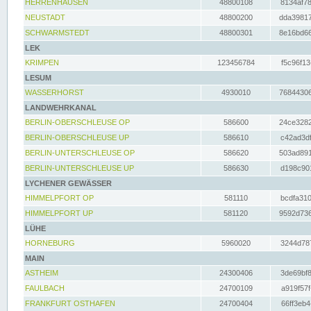
HERRENHAUSEN
48800108
8134af78
NEUSTADT
48800200
dda39817
SCHWARMSTEDT
48800301
8e16bd66
LEK
KRIMPEN
123456784
f5c96f13
LESUM
WASSERHORST
4930010
76844306
LANDWEHRKANAL
BERLIN-OBERSCHLEUSE OP
586600
24ce3282
BERLIN-OBERSCHLEUSE UP
586610
c42ad3df
BERLIN-UNTERSCHLEUSE OP
586620
503ad891
BERLIN-UNTERSCHLEUSE UP
586630
d198c901
LYCHENER GEWÄSSER
HIMMELPFORT OP
581110
bcdfa310
HIMMELPFORT UP
581120
9592d736
LÜHE
HORNEBURG
5960020
3244d787
MAIN
ASTHEIM
24300406
3de69bf8
FAULBACH
24700109
a919f57f
FRANKFURT OSTHAFEN
24700404
66ff3eb4