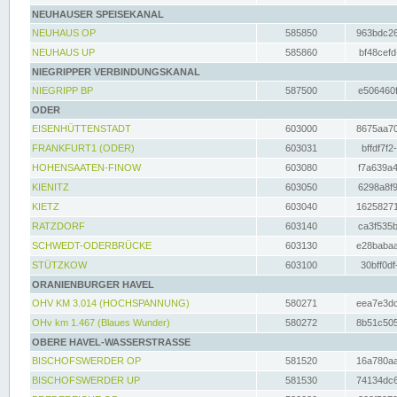
NEUHAUSER SPEISEKANAL
NEUHAUS OP
585850
963bdc26
NEUHAUS UP
585860
bf48cefd
NIEGRIPPER VERBINDUNGSKANAL
NIEGRIPP BP
587500
e506460f
ODER
EISENHÜTTENSTADT
603000
8675aa70
FRANKFURT1 (ODER)
603031
bffdf7f2
HOHENSAATEN-FINOW
603080
f7a639a4
KIENITZ
603050
6298a8f9
KIETZ
603040
16258271
RATZDORF
603140
ca3f535b
SCHWEDT-ODERBRÜCKE
603130
e28babaa
STÜTZKOW
603100
30bff0df
ORANIENBURGER HAVEL
OHV KM 3.014 (HOCHSPANNUNG)
580271
eea7e3dc
OHv km 1.467 (Blaues Wunder)
580272
8b51c505
OBERE HAVEL-WASSERSTRASSE
BISCHOFSWERDER OP
581520
16a780aa
BISCHOFSWERDER UP
581530
74134dc6