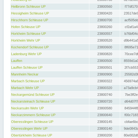
Heilbronn Schleuse UP
23800560
f77df170
Hessigheim Schleuse UP
23800420
23517de9
Hirschhorn Schleuse UP
23800700
acf505dd
Hofen Schleuse UP
23800260
cf2af1a4
Horkheim Schleuse UP
23800557
b76bf04c
Horkheim Wehr UP
23800520
d9b441a5
Kochendorf Schleuse UP
23800600
8f695e71
Ladenburg Wehr UP
23800820
70cee7df
Lauffen
23800500
8559d1a0
Lauffen Schleuse UP
23800501
2f7cb553
Mannheim Neckar
23800900
25582d3f
Marbach Schleuse UP
23800322
456974a8
Marbach Wehr UP
23800320
a73a9cb4
Neckargemünd Schleuse UP
23800740
7be3ff2e
Neckarsteinach Schleuse UP
23800720
d64d07f7
Neckarsulm Wehr UP
23800580
845944f8
Neckarzimmern Schleuse UP
23800640
f00c7183
Oberesslingen Schleuse UP
23800145
cbfae6bc
Oberesslingen Wehr UP
23800140
9de0843a
Obertürkheim Schleuse UP
23800200
80e002d8