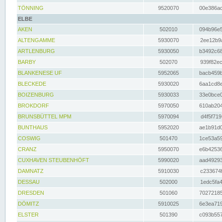
TÖNNING
9520070
00e386ac
ELBE
AKEN
502010
094b96e5
ALTENGAMME
5930070
2ee12b9a
ARTLENBURG
5930050
b3492c68
BARBY
502070
939f82ec
BLANKENESE UF
5952065
bacb459b
BLECKEDE
5930020
6aa1cd8e
BOIZENBURG
5930033
33e0bce0
BROKDORF
5970050
610ab204
BRUNSBÜTTEL MPM
5970094
d4f5f719
BUNTHAUS
5952020
ae1b91d0
COSWIG
501470
1ce53a59
CRANZ
5950070
e6b42536
CUXHAVEN STEUBENHÖFT
5990020
aad49293
DAMNATZ
5910030
c233674f
DESSAU
502000
1edc5fa4
DRESDEN
501060
70272185
DÖMITZ
5910025
6e3ea719
ELSTER
501390
c093b557