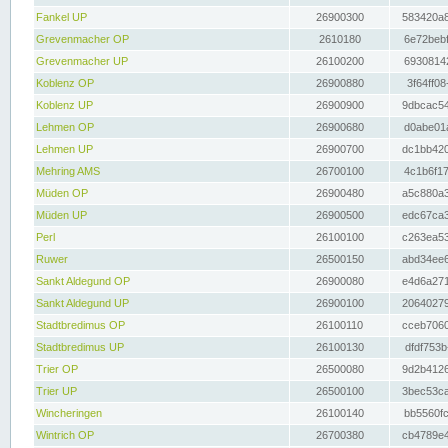
Fankel UP
26900300
583420a8
Grevenmacher OP
2610180
6e72bebf
Grevenmacher UP
26100200
69308142
Koblenz OP
26900880
3f64ff08
Koblenz UP
26900900
9dbcac54
Lehmen OP
26900680
d0abe01a
Lehmen UP
26900700
dc1bb420
Mehring AMS
26700100
4c1b6f17
Müden OP
26900480
a5c880a3
Müden UP
26900500
edc67ca3
Perl
26100100
c263ea53
Ruwer
26500150
abd34ee6
Sankt Aldegund OP
26900080
e4d6a271
Sankt Aldegund UP
26900100
20640279
Stadtbredimus OP
26100110
cceb7060
Stadtbredimus UP
26100130
dfdf753b
Trier OP
26500080
9d2b4126
Trier UP
26500100
3bec53ca
Wincheringen
26100140
bb5560fc
Wintrich OP
26700380
cb4789e4