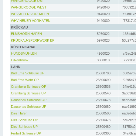
WANGEROOGE OST
9420020
26656fda
WANGEROOGE WEST
9420040
70039212
WHV ALTER VORHAFEN
9440020
f85bd17b
WHV NEUER VORHAFEN
9440030
f77317d9
KRÜCKAU
ELMSHORN HAFEN
5970022
136febf6
KRÜCKAU-SPERRWERK BP
5970023
53c277c3
KÜSTENKANAL
HUNDSMÜHLEN
4960020
cf6ac249
Hilkenbrook
3800010
58ccd6f0
LAHN
Bad Ems Schleuse UP
25800700
c005afb9
Bad Ems Wehr OP
25800690
f2295e77
Cramberg Schleuse OP
25800538
24fe419b
Cramberg Schleuse UP
25800540
3abb36d1
Dausenau Schleuse OP
25800678
9ceb358c
Dausenau Schleuse UP
25800680
eae91991
Diez Hafen
25800500
eadedeb6
Diez Schleuse OP
25800478
ea62ec5f
Diez Schleuse UP
25800480
31750a0f
Fürfurt Schleuse UP
25800300
34af0fca