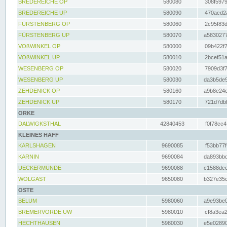
BREDEREICHE OP
580080
308f5979
BREDEREICHE UP
580090
470acd2a
FÜRSTENBERG OP
580060
2c95f83d
FÜRSTENBERG UP
580070
a5830277
VOßWINKEL OP
580000
09b422f7
VOßWINKEL UP
580010
2bcef51a
WESENBERG OP
580020
7909d3f7
WESENBERG UP
580030
da3b5de9
ZEHDENICK OP
580160
a9b8e24c
ZEHDENICK UP
580170
721d7dbf
ORKE
DALWIGKSTHAL
42840453
f0f78cc4
KLEINES HAFF
KARLSHAGEN
9690085
f53bb77f
KARNIN
9690084
da893bbd
UECKERMÜNDE
9690088
c1588dcc
WOLGAST
9650080
b327e35c
OSTE
BELUM
5980060
a9e93be0
BREMERVÖRDE UW
5980010
cf8a3ea2
HECHTHAUSEN
5980030
e5e02890