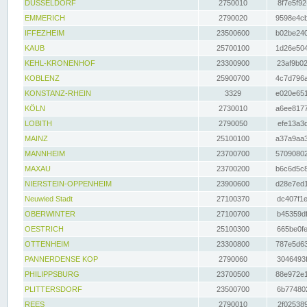
DÜSSELDORF
2750010
8f7e5f92
EMMERICH
2790020
9598e4cb
IFFEZHEIM
23500600
b02be240
KAUB
25700100
1d26e504
KEHL-KRONENHOF
23300900
23af9b02
KOBLENZ
25900700
4c7d796a
KONSTANZ-RHEIN
3329
e020e651
KÖLN
2730010
a6ee8177
LOBITH
2790050
efe13a3d
MAINZ
25100100
a37a9aa3
MANNHEIM
23700700
57090802
MAXAU
23700200
b6c6d5c8
NIERSTEIN-OPPENHEIM
23900600
d28e7ed1
Neuwied Stadt
27100370
dc407f1e
OBERWINTER
27100700
b45359df
OESTRICH
25100300
665be0fe
OTTENHEIM
23300800
787e5d63
PANNERDENSE KOP
2790060
3046493f
PHILIPPSBURG
23700500
88e972e1
PLITTERSDORF
23500700
6b774802
REES
2790010
2f025389