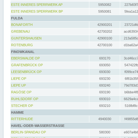
ESTE INNERES SPERRWERK AP
5950082
227b83f7
ESTE INNERES SPERRWERK BP
5950081
5fea1a12
FULDA
BONAFORTH
42900201
23721dfd
GREBENAU
42700202
acd63934
GUNTERSHAUSEN
42900100
213a585d
ROTENBURG
42700100
d1ba62a4
FINOWKANAL
EBERSWALDE OP
693170
3cd46cc7
GRAFENBRÜCK OP
693050
547422fb
LEESENBRÜCK OP
693030
f099ce74
LIEPE OP
693230
6f81b35f
LIEPE UP
693240
79d783d3
RAGÖSE OP
693190
b6bbe4f8
RUHLSDORF OP
693010
6629a4ca
STECHER OP
693210
516fbf8c
HAMME
RITTERHUDE
4940030
f49855d8
HAVEL-ODER-WASSERSTRASSE
BERLIN-SPANDAU OP
580300
e607a4b6