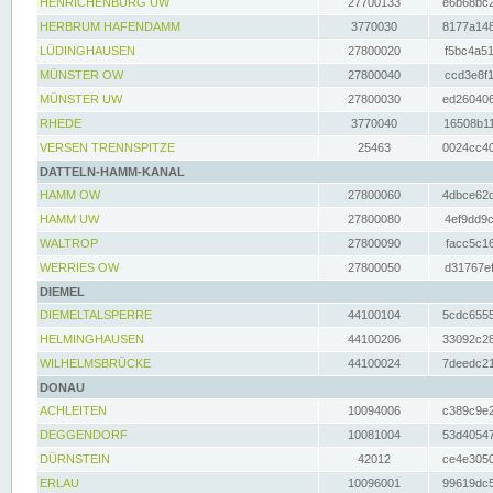
HENRICHENBURG UW
27700133
e6b68bc2
HERBRUM HAFENDAMM
3770030
8177a148
LÜDINGHAUSEN
27800020
f5bc4a51
MÜNSTER OW
27800040
ccd3e8f1
MÜNSTER UW
27800030
ed260406
RHEDE
3770040
16508b11
VERSEN TRENNSPITZE
25463
0024cc40
DATTELN-HAMM-KANAL
HAMM OW
27800060
4dbce62d
HAMM UW
27800080
4ef9dd9c
WALTROP
27800090
facc5c16
WERRIES OW
27800050
d31767ef
DIEMEL
DIEMELTALSPERRE
44100104
5cdc6555
HELMINGHAUSEN
44100206
33092c28
WILHELMSBRÜCKE
44100024
7deedc21
DONAU
ACHLEITEN
10094006
c389c9e2
DEGGENDORF
10081004
53d40547
DÜRNSTEIN
42012
ce4e3050
ERLAU
10096001
99619dc5