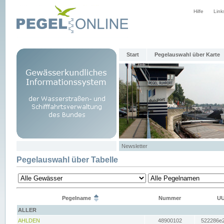
Hilfe
Link
Start
Pegelauswahl über Karte
Newsletter
Pegelauswahl über Tabelle
Pegelname
Nummer
UU
ALLER
AHLDEN
48900102
522286e2