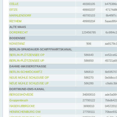
CELLE
48300105
b475386c
EITZE
48900237
47174d8f
MARKLENDORF
48700103
8b4f9f7c
RETHEM
48900204
5aaed954
ALTE MAAS
DORDRECHT
123456785
6c6f84c2
BODENSEE
KONSTANZ
906
aa9179c1
BERLIN-SPANDAUER-SCHIFFFAHRTSKANAL
BERLIN-PLÖTZENSEE OP
586640
ee52ce62
BERLIN-PLÖTZENSEE UP
586650
45721a68
DAHME-WASSERSTRASSE
BERLIN-SCHMÖCKWITZ
586810
6b595707
NEUE MÜHLE SCHLEUSE OP
586270
0e0dbcc9
NEUE MÜHLE SCHLEUSE UP
586280
c9a6c3bf
DORTMUND-EMS-KANAL
BERGESHÖVEDE
34000010
ade3a084
Groppenbruch
27700122
7bbdb421
HASEHUBBRÜCKE
3690010
04572010
HENRICHENBURG OW
27700111
70bee932