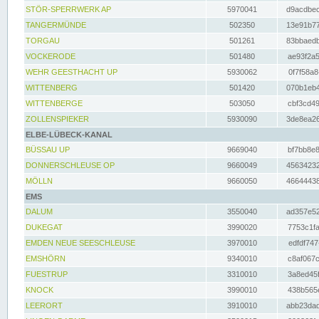
STÖR-SPERRWERK AP
5970041
d9acdbec
TANGERMÜNDE
502350
13e91b77
TORGAU
501261
83bbaedb
VOCKERODE
501480
ae93f2a5
WEHR GEESTHACHT UP
5930062
0f7f58a8
WITTENBERG
501420
070b1eb4
WITTENBERGE
503050
cbf3cd49
ZOLLENSPIEKER
5930090
3de8ea26
ELBE-LÜBECK-KANAL
BÜSSAU UP
9669040
bf7bb8e8
DONNERSCHLEUSE OP
9660049
45634232
MÖLLN
9660050
46644438
EMS
DALUM
3550040
ad357e52
DUKEGAT
3990020
7753c1fa
EMDEN NEUE SEESCHLEUSE
3970010
edfdf747
EMSHÖRN
9340010
c8af067c
FUESTRUP
3310010
3a8ed45f
KNOCK
3990010
438b565e
LEERORT
3910010
abb23dad