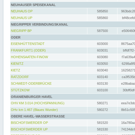
NEUHAUSER SPEISEKANAL
NEUHAUS OP
585850
963bdc26
NEUHAUS UP
585860
bf48cefd
NIEGRIPPER VERBINDUNGSKANAL
NIEGRIPP BP
587500
e506460f
ODER
EISENHÜTTENSTADT
603000
8675aa70
FRANKFURT1 (ODER)
603031
bffdf7f2
HOHENSAATEN-FINOW
603080
f7a639a4
KIENITZ
603050
6298a8f9
KIETZ
603040
16258271
RATZDORF
603140
ca3f535b
SCHWEDT-ODERBRÜCKE
603130
e28babaa
STÜTZKOW
603100
30bff0df
ORANIENBURGER HAVEL
OHV KM 3.014 (HOCHSPANNUNG)
580271
eea7e3dc
OHv km 1.467 (Blaues Wunder)
580272
8b51c505
OBERE HAVEL-WASSERSTRASSE
BISCHOFSWERDER OP
581520
16a780aa
BISCHOFSWERDER UP
581530
74134dc6