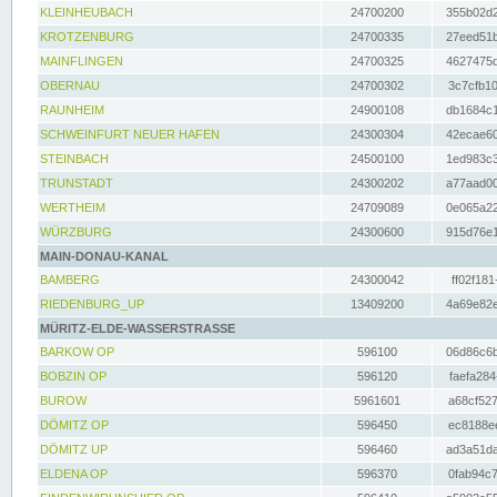
KLEINHEUBACH
24700200
355b02d2
KROTZENBURG
24700335
27eed51b
MAINFLINGEN
24700325
4627475d
OBERNAU
24700302
3c7cfb10
RAUNHEIM
24900108
db1684c1
SCHWEINFURT NEUER HAFEN
24300304
42ecae60
STEINBACH
24500100
1ed983c3
TRUNSTADT
24300202
a77aad00
WERTHEIM
24709089
0e065a22
WÜRZBURG
24300600
915d76e1
MAIN-DONAU-KANAL
BAMBERG
24300042
ff02f181
RIEDENBURG_UP
13409200
4a69e82e
MÜRITZ-ELDE-WASSERSTRASSE
BARKOW OP
596100
06d86c6b
BOBZIN OP
596120
faefa284
BUROW
5961601
a68cf527
DÖMITZ OP
596450
ec8188ee
DÖMITZ UP
596460
ad3a51da
ELDENA OP
596370
0fab94c7