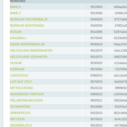
NORDSEE
BAKE A
9510063
e8daa3e2
BAKE Z
9510066
104fdc24
BORKUM FISCHERBALJE
9340020
8727ebfd
BORKUM SÜDSTRAND
9340030
478f21e9
BÜSUM
9510095
5287a3e1
DAGEBÜLL
9570040
6233e901
EIDER-SPERRWERK AP
9530010
04acd7e5
HELGOLAND BINNENHAFEN
9510070
c0ec139b
HELGOLAND SÜDHAFEN
9510075
0d8233b8
HUSUM
9530020
e114aeec
HÖRNUM
9570050
733755fd
LANGEOOG
9390010
a0c1dcb6
LIST AUF SYLT
9570070
5e92d73f
MITTELGRUND
9510132
3ff99b92
NORDERNEY RIFFGAT
9360010
c0244c0e
PELLWORM ANLEGER
9550021
2852b9ab
SCHARHÖRN
9510060
f0197bcf
SPIEKEROOG
9410010
662c4b5e
WITTDÜN
9570010
9c4c11f2
ZEHNERLOCH
9510010
e574d0af