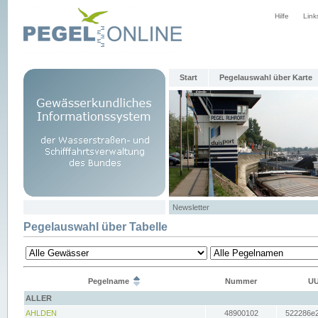
Hilfe
Link
Start
Pegelauswahl über Karte
Newsletter
Pegelauswahl über Tabelle
Pegelname
Nummer
UU
ALLER
AHLDEN
48900102
522286e2