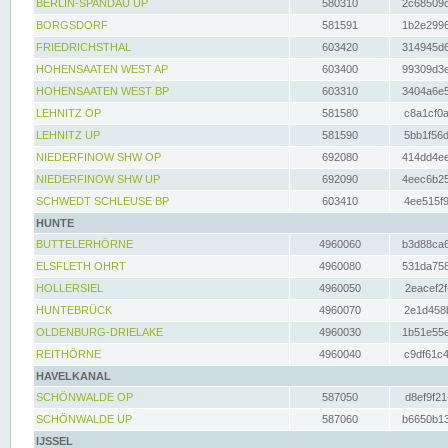
BERLIN-SPANDAU UP
580310
2c68509c
BORGSDORF
581591
1b2e2996
FRIEDRICHSTHAL
603420
314945d6
HOHENSAATEN WEST AP
603400
99309d3e
HOHENSAATEN WEST BP
603310
3404a6e5
LEHNITZ OP
581580
c8a1cf0a
LEHNITZ UP
581590
5bb1f56d
NIEDERFINOW SHW OP
692080
414dd4ee
NIEDERFINOW SHW UP
692090
4eec6b25
SCHWEDT SCHLEUSE BP
603410
4ee515f9
HUNTE
BUTTELERHÖRNE
4960060
b3d88ca6
ELSFLETH OHRT
4960080
531da758
HOLLERSIEL
4960050
2eacef2f
HUNTEBRÜCK
4960070
2e1d458b
OLDENBURG-DRIELAKE
4960030
1b51e55e
REITHÖRNE
4960040
c9df61c4
HAVELKANAL
SCHÖNWALDE OP
587050
d8ef9f21
SCHÖNWALDE UP
587060
b6650b13
IJSSEL