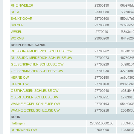
RHEINWEILER
23300130
06b978dd
RUST
23300580
5389b878
SANKT GOAR
25700300
550eb7e9
SPEYER
23700600
2cb8ae5b
WESEL
2770040
f33c3cc9
WORMS
23900200
844a620f
RHEIN-HERNE-KANAL
DUISBURG-MEIDERICH SCHLEUSE OW
27700262
f18e81da
DUISBURG-MEIDERICH SCHLEUSE UW
27700273
48780245
GELSENKIRCHEN SCHLEUSE OW
27700229
5b9f8134
GELSENKIRCHEN SCHLEUSE UW
27700230
427318d0
HERNE OW
27700150
ac6c4362
HERNE UW
27700160
b9975ea1
OBERHAUSEN SCHLEUSE OW
27700240
e251f943
OBERHAUSEN SCHLEUSE UW
27700251
12f63015
WANNE EICKEL SCHLEUSE OW
27700193
05ca0e33
WANNE EICKEL SCHLEUSE UW
27700218
23045f8b
RUHR
Hattingen
2769510000100
c0594fb5
RUHRWEHR OW
27600090
12a3037f