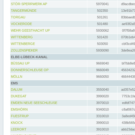
STÖR-SPERRWERK AP
5970041
d9acdbec
TANGERMÜNDE
502350
13e91b77
TORGAU
501261
83bbaedb
VOCKERODE
501480
ae93f2a5
WEHR GEESTHACHT UP
5930062
0f7f58a8
WITTENBERG
501420
070b1eb4
WITTENBERGE
503050
cbf3cd49
ZOLLENSPIEKER
5930090
3de8ea26
ELBE-LÜBECK-KANAL
BÜSSAU UP
9669040
bf7bb8e8
DONNERSCHLEUSE OP
9660049
45634232
MÖLLN
9660050
46644438
EMS
DALUM
3550040
ad357e52
DUKEGAT
3990020
7753c1fa
EMDEN NEUE SEESCHLEUSE
3970010
edfdf747
EMSHÖRN
9340010
c8af067c
FUESTRUP
3310010
3a8ed45f
KNOCK
3990010
438b565e
LEERORT
3910010
abb23dad