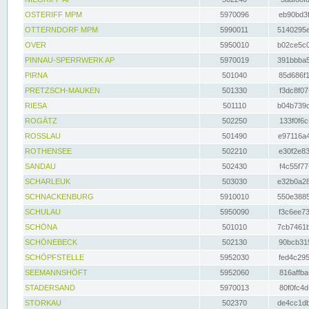
OSTERIFF MPM
5970096
eb90bd3f
OTTERNDORF MPM
5990011
5140295e
OVER
5950010
b02ce5c0
PINNAU-SPERRWERK AP
5970019
391bbba5
PIRNA
501040
85d686f1
PRETZSCH-MAUKEN
501330
f3dc8f07
RIESA
501110
b04b739d
ROGÄTZ
502250
133f0f6c
ROSSLAU
501490
e97116a4
ROTHENSEE
502210
e30f2e83
SANDAU
502430
f4c55f77
SCHARLEUK
503030
e32b0a28
SCHNACKENBURG
5910010
550e3885
SCHULAU
5950090
f3c6ee73
SCHÖNA
501010
7cb7461b
SCHÖNEBECK
502130
90bcb315
SCHÖPFSTELLE
5952030
fed4c295
SEEMANNSHÖFT
5952060
816affba
STADERSAND
5970013
80f0fc4d
STORKAU
502370
de4cc1db