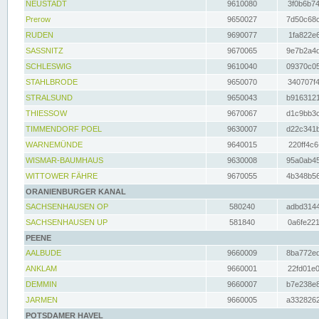
NEUSTADT
9610080
3f0b6b74
Prerow
9650027
7d50c68c
RUDEN
9690077
1fa822e6
SASSNITZ
9670065
9e7b2a4d
SCHLESWIG
9610040
09370c05
STAHLBRODE
9650070
340707f4
STRALSUND
9650043
b9163121
THIESSOW
9670067
d1c9bb3c
TIMMENDORF POEL
9630007
d22c341b
WARNEMÜNDE
9640015
220ff4c6
WISMAR-BAUMHAUS
9630008
95a0ab45
WITTOWER FÄHRE
9670055
4b348b56
ORANIENBURGER KANAL
SACHSENHAUSEN OP
580240
adbd3144
SACHSENHAUSEN UP
581840
0a6fe221
PEENE
AALBUDE
9660009
8ba772ed
ANKLAM
9660001
22fd01e0
DEMMIN
9660007
b7e238e8
JARMEN
9660005
a3328262
POTSDAMER HAVEL