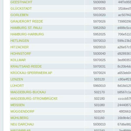
GEESTHACHT
5930060
44f7e955
GLÜCKSTADT
5970035
1f1bbed7
GORLEBEN
5910020
ac507f42
GRAUERORT REEDE
5970026
7398029b
HAMBURG ST. PAULI
5952050
d488c5cc
HAMBURG-HARBURG
5952025
706e5110
HETLINGEN
5970010
599c23b1
HITZACKER
5920010
a26e57c9
HOHNSTORF
5930040
d9289367
KOLLMAR
5970025
3ed90357
KRAUTSAND REEDE
5970031
8c20b4dc
KRÜCKAU-SPERRWERK AP
5970024
a653eb04
LENZEN
503120
c80a4f21
LÜHORT
5960010
8d18d129
MAGDEBURG-BUCKAU
502170
b8567c1e
MAGDEBURG-STROMBRÜCKE
502180
ccccb57f
MEISSEN
501080
24440872
MÜGGENDORF
503070
48f2661f
MÜHLBERG
501160
16b9b4e7
NEU DARCHAU
5930010
67d6e882
NIEGRIPP AP
502240
3adf88fd