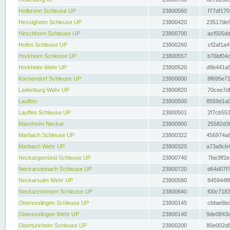
Heilbronn Schleuse UP
23800560
f77df170
Hessigheim Schleuse UP
23800420
23517de9
Hirschhorn Schleuse UP
23800700
acf505dd
Hofen Schleuse UP
23800260
cf2af1a4
Horkheim Schleuse UP
23800557
b76bf04c
Horkheim Wehr UP
23800520
d9b441a5
Kochendorf Schleuse UP
23800600
8f695e71
Ladenburg Wehr UP
23800820
70cee7df
Lauffen
23800500
8559d1a0
Lauffen Schleuse UP
23800501
2f7cb553
Mannheim Neckar
23800900
25582d3f
Marbach Schleuse UP
23800322
456974a8
Marbach Wehr UP
23800320
a73a9cb4
Neckargemünd Schleuse UP
23800740
7be3ff2e
Neckarsteinach Schleuse UP
23800720
d64d07f7
Neckarsulm Wehr UP
23800580
845944f8
Neckarzimmern Schleuse UP
23800640
f00c7183
Oberesslingen Schleuse UP
23800145
cbfae6bc
Oberesslingen Wehr UP
23800140
9de0843a
Obertürkheim Schleuse UP
23800200
80e002d8