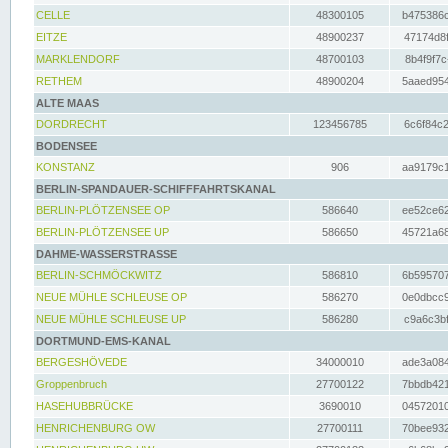
CELLE
48300105
b475386c
EITZE
48900237
47174d8f
MARKLENDORF
48700103
8b4f9f7c
RETHEM
48900204
5aaed954
ALTE MAAS
DORDRECHT
123456785
6c6f84c2
BODENSEE
KONSTANZ
906
aa9179c1
BERLIN-SPANDAUER-SCHIFFFAHRTSKANAL
BERLIN-PLÖTZENSEE OP
586640
ee52ce62
BERLIN-PLÖTZENSEE UP
586650
45721a68
DAHME-WASSERSTRASSE
BERLIN-SCHMÖCKWITZ
586810
6b595707
NEUE MÜHLE SCHLEUSE OP
586270
0e0dbcc9
NEUE MÜHLE SCHLEUSE UP
586280
c9a6c3bf
DORTMUND-EMS-KANAL
BERGESHÖVEDE
34000010
ade3a084
Groppenbruch
27700122
7bbdb421
HASEHUBBRÜCKE
3690010
04572010
HENRICHENBURG OW
27700111
70bee932