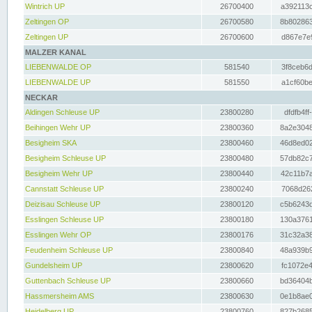
Wintrich UP
26700400
a392113c
Zeltingen OP
26700580
8b802863
Zeltingen UP
26700600
d867e7e9
MALZER KANAL
LIEBENWALDE OP
581540
3f8ceb6d
LIEBENWALDE UP
581550
a1cf60be
NECKAR
Aldingen Schleuse UP
23800280
dfdfb4ff
Beihingen Wehr UP
23800360
8a2e3048
Besigheim SKA
23800460
46d8ed02
Besigheim Schleuse UP
23800480
57db82c7
Besigheim Wehr UP
23800440
42c11b7a
Cannstatt Schleuse UP
23800240
7068d262
Deizisau Schleuse UP
23800120
c5b6243d
Esslingen Schleuse UP
23800180
130a3761
Esslingen Wehr OP
23800176
31c32a38
Feudenheim Schleuse UP
23800840
48a939b9
Gundelsheim UP
23800620
fc1072e4
Guttenbach Schleuse UP
23800660
bd36404b
Hassmersheim AMS
23800630
0e1b8ae0
Heidelberg UP
23800760
827b2685