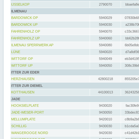
IJSSELKOP
2790070
bbaefa8e
ILMENAU
BARDOWICK OP
5940029
07830b68
BARDOWICK UP
5940030
a238b70f
FAHRENHOLZ OP
5940070
c33c3667
FAHRENHOLZ UP
5940060
bb62b28f
ILMENAU SPERRWERK AP
5940080
6b05e8dc
LÜNE
5940020
d7a8df36
WITTORF OP
5940049
eb3d4195
WITTORF UP
5940050
308c39b6
ITTER ZUR EDER
HERZHAUSEN
42800218
855205e7
ITTER ZUR DIEMEL
KOTTHAUSEN
44100013
36243256
JADE
HOOKSIELPLATE
9430020
fac30fe9
JADE-WESER-PORT
9430050
33bdec83
MELLUMPLATE
9420010
c8b9a2b6
SCHILLIG
9430030
b1cda5a0
WANGEROOGE NORD
9420030
c41d42b1