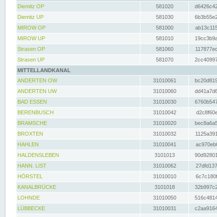
Diemitz OP
581020
d6426c42
Diemitz UP
581030
6b3b55e2
MIROW OP
581000
ab13c115
MIROW UP
581010
19cc3b9a
Strasen OP
581060
117877ec
Strasen UP
581070
2cc40997
MITTELLANDKANAL
ANDERTEN OW
31010061
bc20d819
ANDERTEN UW
31010060
dd41a7d6
BAD ESSEN
31010030
6760b547
BERENBUSCH
31010042
d2c8f60e
BRAMSCHE
31010020
bec8a6a5
BROXTEN
31010032
1125a391
HAHLEN
31010041
ac970eb0
HALDENSLEBEN
3101013
90d92801
HANN. LIST
31010062
27dfd137
HÖRSTEL
31010010
6c7c180f
KANALBRÜCKE
3101018
32b997c2
LOHNDE
31010050
516c4814
LÜBBECKE
31010031
c2aa9164