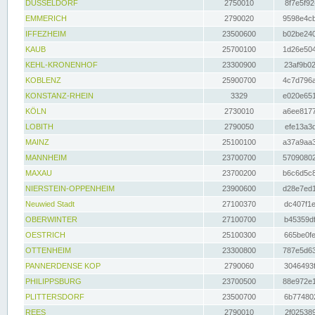
DÜSSELDORF
2750010
8f7e5f92
EMMERICH
2790020
9598e4cb
IFFEZHEIM
23500600
b02be240
KAUB
25700100
1d26e504
KEHL-KRONENHOF
23300900
23af9b02
KOBLENZ
25900700
4c7d796a
KONSTANZ-RHEIN
3329
e020e651
KÖLN
2730010
a6ee8177
LOBITH
2790050
efe13a3d
MAINZ
25100100
a37a9aa3
MANNHEIM
23700700
57090802
MAXAU
23700200
b6c6d5c8
NIERSTEIN-OPPENHEIM
23900600
d28e7ed1
Neuwied Stadt
27100370
dc407f1e
OBERWINTER
27100700
b45359df
OESTRICH
25100300
665be0fe
OTTENHEIM
23300800
787e5d63
PANNERDENSE KOP
2790060
3046493f
PHILIPPSBURG
23700500
88e972e1
PLITTERSDORF
23500700
6b774802
REES
2790010
2f025389