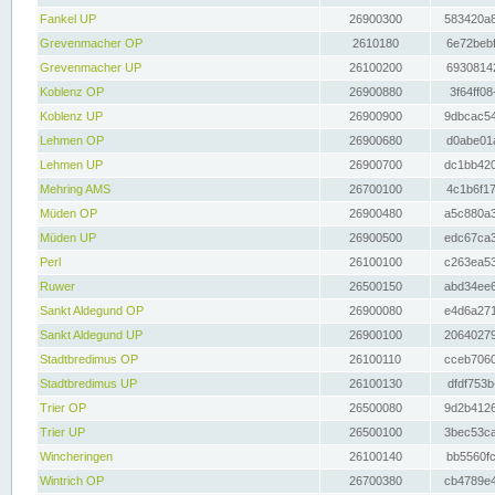
Fankel UP
26900300
583420a8
Grevenmacher OP
2610180
6e72bebf
Grevenmacher UP
26100200
69308142
Koblenz OP
26900880
3f64ff08
Koblenz UP
26900900
9dbcac54
Lehmen OP
26900680
d0abe01a
Lehmen UP
26900700
dc1bb420
Mehring AMS
26700100
4c1b6f17
Müden OP
26900480
a5c880a3
Müden UP
26900500
edc67ca3
Perl
26100100
c263ea53
Ruwer
26500150
abd34ee6
Sankt Aldegund OP
26900080
e4d6a271
Sankt Aldegund UP
26900100
20640279
Stadtbredimus OP
26100110
cceb7060
Stadtbredimus UP
26100130
dfdf753b
Trier OP
26500080
9d2b4126
Trier UP
26500100
3bec53ca
Wincheringen
26100140
bb5560fc
Wintrich OP
26700380
cb4789e4