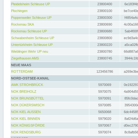
Pleidelsheim Schleuse UP
23800400
6e183f4b
Plochingen
23800100
be7ce40e
Poppenweiler Schleuse UP
23800300
f4854a4c
Rockenau SKA
23800690
4c00a166
Rockenau Schleuse UP
23800680
5ab4f00f
Schwabenheim Schleuse UP
23800800
ec9d3a4d
Untertürkheim Schleuse UP
23800220
a5ca02fb
Wieblingen Wehr UP neu
23800780
66d887a6
Ziegelhausen AMS
23800745
3944c1fd
NEUE MAAS
ROTTERDAM
123456786
a269e3be
NORD-OSTSEE-KANAL
AWK STROHBRÜCK
5970069
0e192297
NOK BREIHOLZ
5970075
4a904d59
NOK BRUNSBÜTTEL
5970091
85fc0dac
NOK DÜKERSWISCH
5970085
3954300d
NOK KIEL AUSSEN
5650068
6dc44585
NOK KIEL BINNEN
5979020
8af24d6a
NOK KÖNIGSFÖRDE
5970067
d0ec2790
NOK RENDSBURG
5970074
8c8afb56