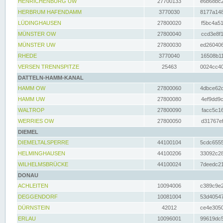
HENRICHENBURG UW
27700133
e6b68bc2
HERBRUM HAFENDAMM
3770030
8177a148
LÜDINGHAUSEN
27800020
f5bc4a51
MÜNSTER OW
27800040
ccd3e8f1
MÜNSTER UW
27800030
ed260406
RHEDE
3770040
16508b11
VERSEN TRENNSPITZE
25463
0024cc40
DATTELN-HAMM-KANAL
HAMM OW
27800060
4dbce62d
HAMM UW
27800080
4ef9dd9c
WALTROP
27800090
facc5c16
WERRIES OW
27800050
d31767ef
DIEMEL
DIEMELTALSPERRE
44100104
5cdc6555
HELMINGHAUSEN
44100206
33092c28
WILHELMSBRÜCKE
44100024
7deedc21
DONAU
ACHLEITEN
10094006
c389c9e2
DEGGENDORF
10081004
53d40547
DÜRNSTEIN
42012
ce4e3050
ERLAU
10096001
99619dc5