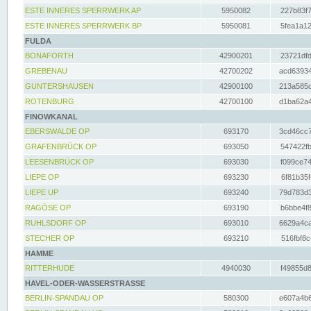
ESTE INNERES SPERRWERK AP
5950082
227b83f7
ESTE INNERES SPERRWERK BP
5950081
5fea1a12
FULDA
BONAFORTH
42900201
23721dfd
GREBENAU
42700202
acd63934
GUNTERSHAUSEN
42900100
213a585d
ROTENBURG
42700100
d1ba62a4
FINOWKANAL
EBERSWALDE OP
693170
3cd46cc7
GRAFENBRÜCK OP
693050
547422fb
LEESENBRÜCK OP
693030
f099ce74
LIEPE OP
693230
6f81b35f
LIEPE UP
693240
79d783d3
RAGÖSE OP
693190
b6bbe4f8
RUHLSDORF OP
693010
6629a4ca
STECHER OP
693210
516fbf8c
HAMME
RITTERHUDE
4940030
f49855d8
HAVEL-ODER-WASSERSTRASSE
BERLIN-SPANDAU OP
580300
e607a4b6