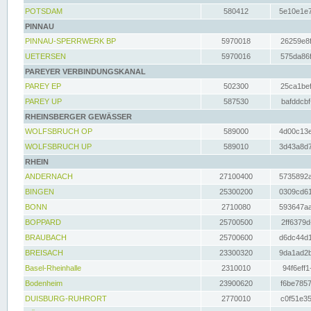
POTSDAM
580412
5e10e1e7
PINNAU
PINNAU-SPERRWERK BP
5970018
26259e8f
UETERSEN
5970016
575da86f
PAREYER VERBINDUNGSKANAL
PAREY EP
502300
25ca1bef
PAREY UP
587530
bafddcbf
RHEINSBERGER GEWÄSSER
WOLFSBRUCH OP
589000
4d00c13e
WOLFSBRUCH UP
589010
3d43a8d7
RHEIN
ANDERNACH
27100400
5735892a
BINGEN
25300200
0309cd61
BONN
2710080
593647aa
BOPPARD
25700500
2ff6379d
BRAUBACH
25700600
d6dc44d1
BREISACH
23300320
9da1ad2b
Basel-Rheinhalle
2310010
94f6eff1
Bodenheim
23900620
f6be7857
DUISBURG-RUHRORT
2770010
c0f51e35