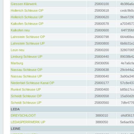
Giessen Klärwerk
25800100
4b386a6a
Hollerich Schleuse OP
25800618
cedc9b0c
Hollerich Schleuse UP
25800620
9beb7290
Kalkofen Schleuse OP
25800578
a7034573
Kalkofen neu
25800600
64f735fd
Lahnstein Schleuse OP
25800798
664d68ea
Lahnstein Schleuse UP
25800800
6b6b31e2
Leun neu
25800200
32807065
Limburg Schleuse UP
25800440
89038b42
Marburg
25830056
4e7a6cfa
Nassau Schleuse OP
25800638
29cb44a2
Nassau Schleuse UP
25800640
3a90a346
Niederbiel Schleuse Kanal OP
25800177
57c8e437
Runkel Schleuse UP
25800400
b85b17cc
Scheidt Schleuse OP
25800558
15a50d2b
Scheidt Schleuse UP
25800560
7dfe4776
LEDA
DREYSCHLOOT
3880010
d4df3617
LEDASPERRWERK UP
3880050
5e6ae93a
LEINE