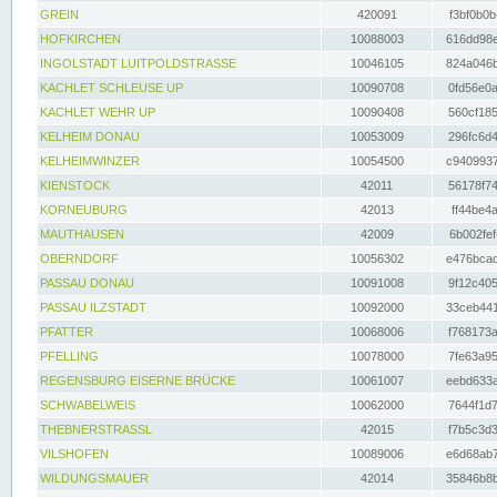
GREIN
420091
f3bf0b0b
HOFKIRCHEN
10088003
616dd98e
INGOLSTADT LUITPOLDSTRASSE
10046105
824a046b
KACHLET SCHLEUSE UP
10090708
0fd56e0a
KACHLET WEHR UP
10090408
560cf185
KELHEIM DONAU
10053009
296fc6d4
KELHEIMWINZER
10054500
c9409937
KIENSTOCK
42011
56178f74
KORNEUBURG
42013
ff44be4a
MAUTHAUSEN
42009
6b002fef
OBERNDORF
10056302
e476bcad
PASSAU DONAU
10091008
9f12c405
PASSAU ILZSTADT
10092000
33ceb441
PFATTER
10068006
f768173a
PFELLING
10078000
7fe63a95
REGENSBURG EISERNE BRÜCKE
10061007
eebd633a
SCHWABELWEIS
10062000
7644f1d7
THEBNERSTRASSL
42015
f7b5c3d3
VILSHOFEN
10089006
e6d68ab7
WILDUNGSMAUER
42014
35846b8b