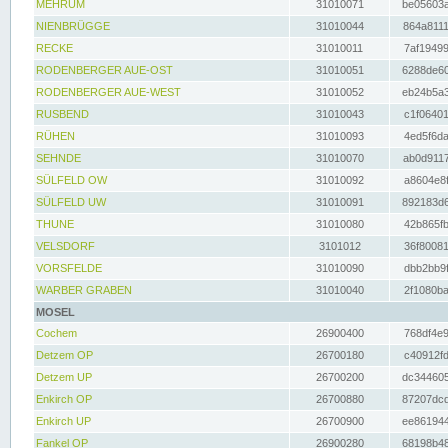
MEHRUM
31010071
be05603a
NIENBRÜGGE
31010044
864a8111
RECKE
31010011
7af19499
RODENBERGER AUE-OST
31010051
6288de60
RODENBERGER AUE-WEST
31010052
eb24b5a3
RUSBEND
31010043
c1f06401
RÜHEN
31010093
4ed5f6da
SEHNDE
31010070
ab0d9117
SÜLFELD OW
31010092
a8604e8f
SÜLFELD UW
31010091
892183d6
THUNE
31010080
42b865fb
VELSDORF
3101012
36f80081
VORSFELDE
31010090
dbb2bb9f
WARBER GRABEN
31010040
2f1080ba
MOSEL
Cochem
26900400
768df4e9
Detzem OP
26700180
c40912fd
Detzem UP
26700200
dc344605
Enkirch OP
26700880
87207dcd
Enkirch UP
26700900
ee861944
Fankel OP
26900280
68198b48