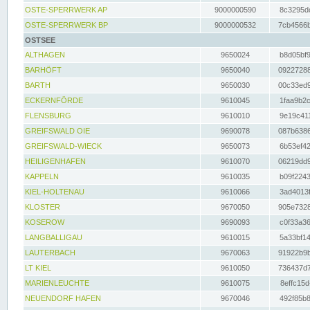
OSTE-SPERRWERK AP
9000000590
8c3295dc
OSTE-SPERRWERK BP
9000000532
7cb4566b
OSTSEE
ALTHAGEN
9650024
b8d05bf9
BARHÖFT
9650040
09227288
BARTH
9650030
00c33ed9
ECKERNFÖRDE
9610045
1faa9b2c
FLENSBURG
9610010
9e19c411
GREIFSWALD OIE
9690078
087b6386
GREIFSWALD-WIECK
9650073
6b53ef42
HEILIGENHAFEN
9610070
06219dd9
KAPPELN
9610035
b09f2243
KIEL-HOLTENAU
9610066
3ad4013f
KLOSTER
9670050
905e7328
KOSEROW
9690093
c0f33a36
LANGBALLIGAU
9610015
5a33bf14
LAUTERBACH
9670063
91922b9b
LT KIEL
9610050
736437d7
MARIENLEUCHTE
9610075
8effc15d
NEUENDORF HAFEN
9670046
492f85b8