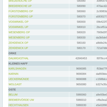
BREDEREICHE OP
580080
308f5979
BREDEREICHE UP
580090
470acd2a
FÜRSTENBERG OP
580060
2c95f83d
FÜRSTENBERG UP
580070
a5830277
VOßWINKEL OP
580000
09b422f7
VOßWINKEL UP
580010
2bcef51a
WESENBERG OP
580020
7909d3f7
WESENBERG UP
580030
da3b5de9
ZEHDENICK OP
580160
a9b8e24c
ZEHDENICK UP
580170
721d7dbf
ORKE
DALWIGKSTHAL
42840453
f0f78cc4
KLEINES HAFF
KARLSHAGEN
9690085
f53bb77f
KARNIN
9690084
da893bbd
UECKERMÜNDE
9690088
c1588dcc
WOLGAST
9650080
b327e35c
OSTE
BELUM
5980060
a9e93be0
BREMERVÖRDE UW
5980010
cf8a3ea2
HECHTHAUSEN
5980030
e5e02890