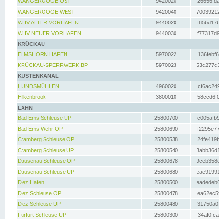
WANGEROOGE OST
9420020
26656fda
WANGEROOGE WEST
9420040
70039212
WHV ALTER VORHAFEN
9440020
f85bd17b
WHV NEUER VORHAFEN
9440030
f77317d9
KRÜCKAU
ELMSHORN HAFEN
5970022
136febf6
KRÜCKAU-SPERRWERK BP
5970023
53c277c3
KÜSTENKANAL
HUNDSMÜHLEN
4960020
cf6ac249
Hilkenbrook
3800010
58ccd6f0
LAHN
Bad Ems Schleuse UP
25800700
c005afb9
Bad Ems Wehr OP
25800690
f2295e77
Cramberg Schleuse OP
25800538
24fe419b
Cramberg Schleuse UP
25800540
3abb36d1
Dausenau Schleuse OP
25800678
9ceb358c
Dausenau Schleuse UP
25800680
eae91991
Diez Hafen
25800500
eadedeb6
Diez Schleuse OP
25800478
ea62ec5f
Diez Schleuse UP
25800480
31750a0f
Fürfurt Schleuse UP
25800300
34af0fca