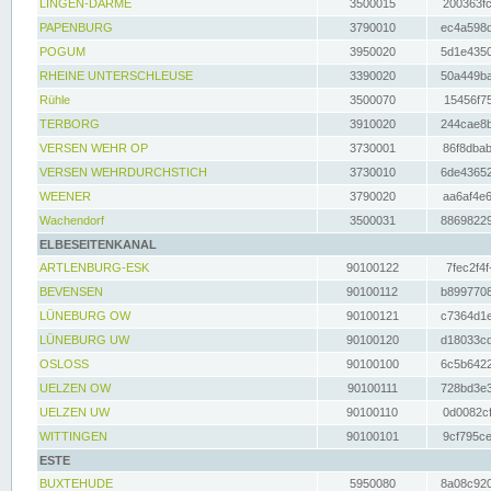
LINGEN-DARME
3500015
200363fc
PAPENBURG
3790010
ec4a598d
POGUM
3950020
5d1e4350
RHEINE UNTERSCHLEUSE
3390020
50a449ba
Rühle
3500070
15456f75
TERBORG
3910020
244cae8b
VERSEN WEHR OP
3730001
86f8dbab
VERSEN WEHRDURCHSTICH
3730010
6de43652
WEENER
3790020
aa6af4e6
Wachendorf
3500031
88698229
ELBESEITENKANAL
ARTLENBURG-ESK
90100122
7fec2f4f
BEVENSEN
90100112
b8997708
LÜNEBURG OW
90100121
c7364d1e
LÜNEBURG UW
90100120
d18033cd
OSLOSS
90100100
6c5b6422
UELZEN OW
90100111
728bd3e3
UELZEN UW
90100110
0d0082cf
WITTINGEN
90100101
9cf795ce
ESTE
BUXTEHUDE
5950080
8a08c920