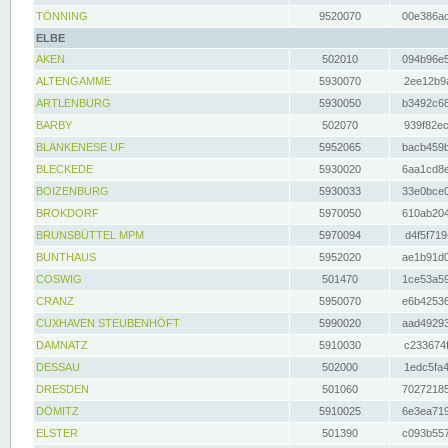
TÖNNING
9520070
00e386ac
ELBE
AKEN
502010
094b96e5
ALTENGAMME
5930070
2ee12b9a
ARTLENBURG
5930050
b3492c68
BARBY
502070
939f82ec
BLANKENESE UF
5952065
bacb459b
BLECKEDE
5930020
6aa1cd8e
BOIZENBURG
5930033
33e0bce0
BROKDORF
5970050
610ab204
BRUNSBÜTTEL MPM
5970094
d4f5f719
BUNTHAUS
5952020
ae1b91d0
COSWIG
501470
1ce53a59
CRANZ
5950070
e6b42536
CUXHAVEN STEUBENHÖFT
5990020
aad49293
DAMNATZ
5910030
c233674f
DESSAU
502000
1edc5fa4
DRESDEN
501060
70272185
DÖMITZ
5910025
6e3ea719
ELSTER
501390
c093b557