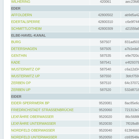
WILHERING
420061
aec23fd6
EDER
AFFOLDERN
42800502
ab9d5a42
EDERTALSPERRE
42800310
c6e9f744
SCHMITTLOTHEIM
42800309
d2155fa6
ELBE-HAVEL-KANAL
BURG
587507
831ad501
DETERSHAGEN
587505
a7b1eda9
GENTHIN
587535
e9e7f20c
KADE
587541
e4f29379
WUSTERWITZ OP
587540
c6a12d34
WUSTERWITZ UP
587550
3bfcf759
ZERBEN OP
587510
64c37072
ZERBEN UP
587520
532d8718
EIDER
EIDER-SPERRWERK BP
9520081
8ac85e6c
FRIEDRICHSTADT STRASSENBRÜCKE
9520060
721313e7
LEXFÄHRE OBERWASSER
9520020
86c5688f
LEXFÄHRE UNTERWASSER
9520030
7f01fbd8
NORDFELD OBERWASSER
9520040
61394669
NORDFELD UNTERWASSER
9520050
cb93548e