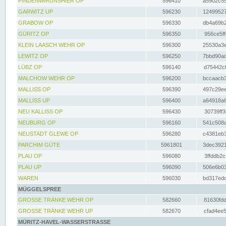
FINDENWIRUNSHIER OP
596410
a5902c55
GARWITZ UP
596230
12499527
GRABOW OP
596330
db4a69b2
GÜRITZ OP
596350
956ce5ff
KLEIN LAASCH WEHR OP
596300
25530a3e
LEWITZ OP
596250
7bbd90ad
LÜBZ OP
596140
d75442cf
MALCHOW WEHR OP
596200
bccaacb3
MALLISS OP
596390
497c29ee
MALLISS UP
596400
a64918a6
NEU KALLISS OP
596430
30739ff3
NEUBURG OP
596160
541c508a
NEUSTADT GLEWE OP
596280
c4381eb3
PARCHIM GÜTE
5961801
3dec3921
PLAU OP
596080
3ffddb2c
PLAU UP
596090
506e6b03
WAREN
596030
bd317edd
MÜGGELSPREE
GROSSE TRÄNKE WEHR OP
582660
81630fdd
GROSSE TRÄNKE WEHR UP
582670
cfad4ee5
MÜRITZ-HAVEL-WASSERSTRASSE