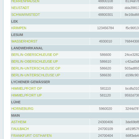
HERRENHAUSEN
48800108
8134af78
NEUSTADT
48800200
dda39817
SCHWARMSTEDT
48800301
8e16bd66
LEK
KRIMPEN
123456784
f5c96f13
LESUM
WASSERHORST
4930010
76844306
LANDWEHRKANAL
BERLIN-OBERSCHLEUSE OP
586600
24ce3282
BERLIN-OBERSCHLEUSE UP
586610
c42ad3df
BERLIN-UNTERSCHLEUSE OP
586620
503ad891
BERLIN-UNTERSCHLEUSE UP
586630
d198c901
LYCHENER GEWÄSSER
HIMMELPFORT OP
581110
bcdfa310
HIMMELPFORT UP
581120
9592d736
LÜHE
HORNEBURG
5960020
3244d787
MAIN
ASTHEIM
24300406
3de69bf8
FAULBACH
24700109
a919f57f
FRANKFURT OSTHAFEN
24700404
66ff3eb4