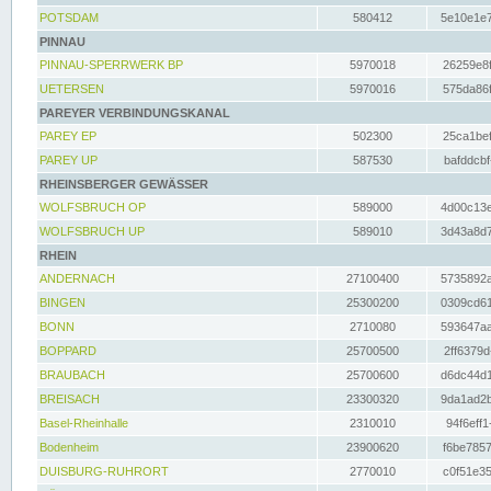
POTSDAM
580412
5e10e1e7
PINNAU
PINNAU-SPERRWERK BP
5970018
26259e8f
UETERSEN
5970016
575da86f
PAREYER VERBINDUNGSKANAL
PAREY EP
502300
25ca1bef
PAREY UP
587530
bafddcbf
RHEINSBERGER GEWÄSSER
WOLFSBRUCH OP
589000
4d00c13e
WOLFSBRUCH UP
589010
3d43a8d7
RHEIN
ANDERNACH
27100400
5735892a
BINGEN
25300200
0309cd61
BONN
2710080
593647aa
BOPPARD
25700500
2ff6379d
BRAUBACH
25700600
d6dc44d1
BREISACH
23300320
9da1ad2b
Basel-Rheinhalle
2310010
94f6eff1
Bodenheim
23900620
f6be7857
DUISBURG-RUHRORT
2770010
c0f51e35