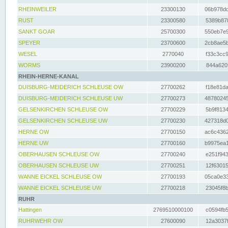
RHEINWEILER
23300130
06b978dd
RUST
23300580
5389b878
SANKT GOAR
25700300
550eb7e9
SPEYER
23700600
2cb8ae5b
WESEL
2770040
f33c3cc9
WORMS
23900200
844a620f
RHEIN-HERNE-KANAL
DUISBURG-MEIDERICH SCHLEUSE OW
27700262
f18e81da
DUISBURG-MEIDERICH SCHLEUSE UW
27700273
48780245
GELSENKIRCHEN SCHLEUSE OW
27700229
5b9f8134
GELSENKIRCHEN SCHLEUSE UW
27700230
427318d0
HERNE OW
27700150
ac6c4362
HERNE UW
27700160
b9975ea1
OBERHAUSEN SCHLEUSE OW
27700240
e251f943
OBERHAUSEN SCHLEUSE UW
27700251
12f63015
WANNE EICKEL SCHLEUSE OW
27700193
05ca0e33
WANNE EICKEL SCHLEUSE UW
27700218
23045f8b
RUHR
Hattingen
2769510000100
c0594fb5
RUHRWEHR OW
27600090
12a3037f