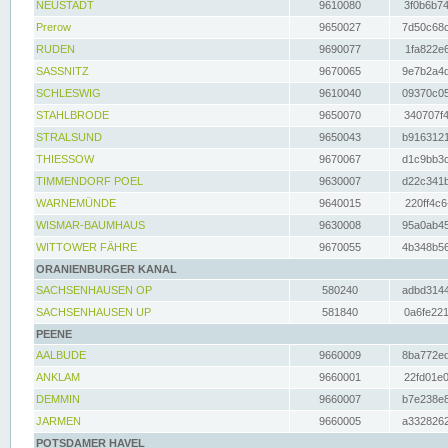
NEUSTADT
9610080
3f0b6b74
Prerow
9650027
7d50c68c
RUDEN
9690077
1fa822e6
SASSNITZ
9670065
9e7b2a4d
SCHLESWIG
9610040
09370c05
STAHLBRODE
9650070
340707f4
STRALSUND
9650043
b9163121
THIESSOW
9670067
d1c9bb3c
TIMMENDORF POEL
9630007
d22c341b
WARNEMÜNDE
9640015
220ff4c6
WISMAR-BAUMHAUS
9630008
95a0ab45
WITTOWER FÄHRE
9670055
4b348b56
ORANIENBURGER KANAL
SACHSENHAUSEN OP
580240
adbd3144
SACHSENHAUSEN UP
581840
0a6fe221
PEENE
AALBUDE
9660009
8ba772ed
ANKLAM
9660001
22fd01e0
DEMMIN
9660007
b7e238e8
JARMEN
9660005
a3328262
POTSDAMER HAVEL