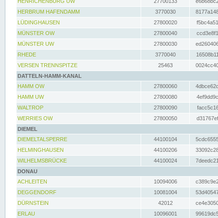
HENRICHENBURG UW
27700133
e6b68bc2
HERBRUM HAFENDAMM
3770030
8177a148
LÜDINGHAUSEN
27800020
f5bc4a51
MÜNSTER OW
27800040
ccd3e8f1
MÜNSTER UW
27800030
ed260406
RHEDE
3770040
16508b11
VERSEN TRENNSPITZE
25463
0024cc40
DATTELN-HAMM-KANAL
HAMM OW
27800060
4dbce62d
HAMM UW
27800080
4ef9dd9c
WALTROP
27800090
facc5c16
WERRIES OW
27800050
d31767ef
DIEMEL
DIEMELTALSPERRE
44100104
5cdc6555
HELMINGHAUSEN
44100206
33092c28
WILHELMSBRÜCKE
44100024
7deedc21
DONAU
ACHLEITEN
10094006
c389c9e2
DEGGENDORF
10081004
53d40547
DÜRNSTEIN
42012
ce4e3050
ERLAU
10096001
99619dc5