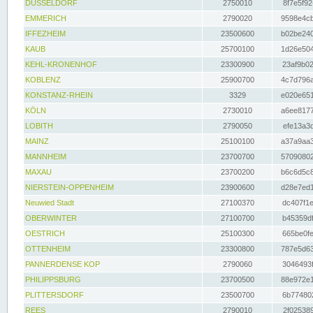
DÜSSELDORF
2750010
8f7e5f92
EMMERICH
2790020
9598e4cb
IFFEZHEIM
23500600
b02be240
KAUB
25700100
1d26e504
KEHL-KRONENHOF
23300900
23af9b02
KOBLENZ
25900700
4c7d796a
KONSTANZ-RHEIN
3329
e020e651
KÖLN
2730010
a6ee8177
LOBITH
2790050
efe13a3d
MAINZ
25100100
a37a9aa3
MANNHEIM
23700700
57090802
MAXAU
23700200
b6c6d5c8
NIERSTEIN-OPPENHEIM
23900600
d28e7ed1
Neuwied Stadt
27100370
dc407f1e
OBERWINTER
27100700
b45359df
OESTRICH
25100300
665be0fe
OTTENHEIM
23300800
787e5d63
PANNERDENSE KOP
2790060
3046493f
PHILIPPSBURG
23700500
88e972e1
PLITTERSDORF
23500700
6b774802
REES
2790010
2f025389