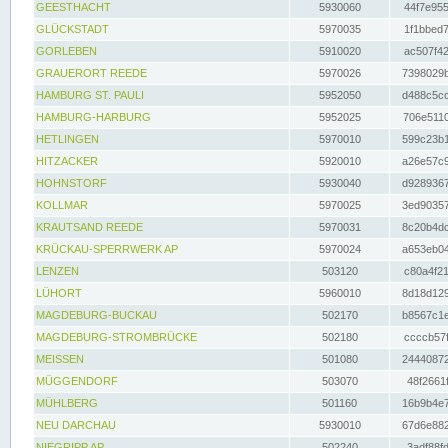
GEESTHACHT
5930060
44f7e955
GLÜCKSTADT
5970035
1f1bbed7
GORLEBEN
5910020
ac507f42
GRAUERORT REEDE
5970026
7398029b
HAMBURG ST. PAULI
5952050
d488c5cc
HAMBURG-HARBURG
5952025
706e5110
HETLINGEN
5970010
599c23b1
HITZACKER
5920010
a26e57c9
HOHNSTORF
5930040
d9289367
KOLLMAR
5970025
3ed90357
KRAUTSAND REEDE
5970031
8c20b4dc
KRÜCKAU-SPERRWERK AP
5970024
a653eb04
LENZEN
503120
c80a4f21
LÜHORT
5960010
8d18d129
MAGDEBURG-BUCKAU
502170
b8567c1e
MAGDEBURG-STROMBRÜCKE
502180
ccccb57f
MEISSEN
501080
24440872
MÜGGENDORF
503070
48f2661f
MÜHLBERG
501160
16b9b4e7
NEU DARCHAU
5930010
67d6e882
NIEGRIPP AP
502240
3adf88fd