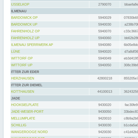
IJSSELKOP
2790070
bbaefa8e
ILMENAU
BARDOWICK OP
5940029
07830b68
BARDOWICK UP
5940030
a238b70f
FAHRENHOLZ OP
5940070
c33c3667
FAHRENHOLZ UP
5940060
bb62b28f
ILMENAU SPERRWERK AP
5940080
6b05e8dc
LÜNE
5940020
d7a8df36
WITTORF OP
5940049
eb3d4195
WITTORF UP
5940050
308c39b6
ITTER ZUR EDER
HERZHAUSEN
42800218
855205e7
ITTER ZUR DIEMEL
KOTTHAUSEN
44100013
36243256
JADE
HOOKSIELPLATE
9430020
fac30fe9
JADE-WESER-PORT
9430050
33bdec83
MELLUMPLATE
9420010
c8b9a2b6
SCHILLIG
9430030
b1cda5a0
WANGEROOGE NORD
9420030
c41d42b1