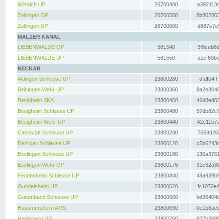
Wintrich UP
26700400
a392113c
Zeltingen OP
26700580
8b802863
Zeltingen UP
26700600
d867e7e9
MALZER KANAL
LIEBENWALDE OP
581540
3f8ceb6d
LIEBENWALDE UP
581550
a1cf60be
NECKAR
Aldingen Schleuse UP
23800280
dfdfb4ff
Beihingen Wehr UP
23800360
8a2e3048
Besigheim SKA
23800460
46d8ed02
Besigheim Schleuse UP
23800480
57db82c7
Besigheim Wehr UP
23800440
42c11b7a
Cannstatt Schleuse UP
23800240
7068d262
Deizisau Schleuse UP
23800120
c5b6243d
Esslingen Schleuse UP
23800180
130a3761
Esslingen Wehr OP
23800176
31c32a38
Feudenheim Schleuse UP
23800840
48a939b9
Gundelsheim UP
23800620
fc1072e4
Guttenbach Schleuse UP
23800660
bd36404b
Hassmersheim AMS
23800630
0e1b8ae0
Heidelberg UP
23800760
827b2685