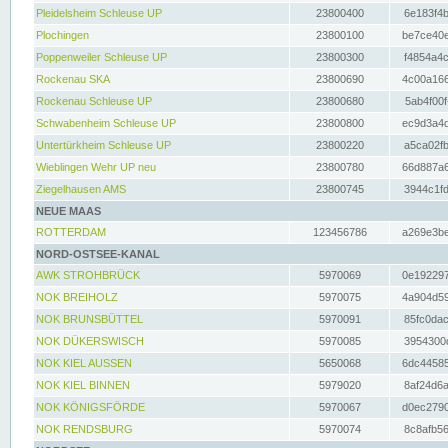
Pleidelsheim Schleuse UP
23800400
6e183f4b
Plochingen
23800100
be7ce40e
Poppenweiler Schleuse UP
23800300
f4854a4c
Rockenau SKA
23800690
4c00a166
Rockenau Schleuse UP
23800680
5ab4f00f
Schwabenheim Schleuse UP
23800800
ec9d3a4d
Untertürkheim Schleuse UP
23800220
a5ca02fb
Wieblingen Wehr UP neu
23800780
66d887a6
Ziegelhausen AMS
23800745
3944c1fd
NEUE MAAS
ROTTERDAM
123456786
a269e3be
NORD-OSTSEE-KANAL
AWK STROHBRÜCK
5970069
0e192297
NOK BREIHOLZ
5970075
4a904d59
NOK BRUNSBÜTTEL
5970091
85fc0dac
NOK DÜKERSWISCH
5970085
3954300d
NOK KIEL AUSSEN
5650068
6dc44585
NOK KIEL BINNEN
5979020
8af24d6a
NOK KÖNIGSFÖRDE
5970067
d0ec2790
NOK RENDSBURG
5970074
8c8afb56