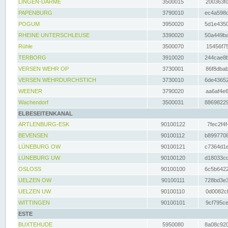
LINGEN-DARME
3500015
200363fc
PAPENBURG
3790010
ec4a598d
POGUM
3950020
5d1e4350
RHEINE UNTERSCHLEUSE
3390020
50a449ba
Rühle
3500070
15456f75
TERBORG
3910020
244cae8b
VERSEN WEHR OP
3730001
86f8dbab
VERSEN WEHRDURCHSTICH
3730010
6de43652
WEENER
3790020
aa6af4e6
Wachendorf
3500031
88698229
ELBESEITENKANAL
ARTLENBURG-ESK
90100122
7fec2f4f
BEVENSEN
90100112
b8997708
LÜNEBURG OW
90100121
c7364d1e
LÜNEBURG UW
90100120
d18033cd
OSLOSS
90100100
6c5b6422
UELZEN OW
90100111
728bd3e3
UELZEN UW
90100110
0d0082cf
WITTINGEN
90100101
9cf795ce
ESTE
BUXTEHUDE
5950080
8a08c920