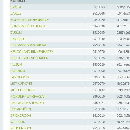
NORDSEE
BAKE A
9510063
e8daa3e2
BAKE Z
9510066
104fdc24
BORKUM FISCHERBALJE
9340020
8727ebfd
BORKUM SÜDSTRAND
9340030
478f21e9
BÜSUM
9510095
5287a3e1
DAGEBÜLL
9570040
6233e901
EIDER-SPERRWERK AP
9530010
04acd7e5
HELGOLAND BINNENHAFEN
9510070
c0ec139b
HELGOLAND SÜDHAFEN
9510075
0d8233b8
HUSUM
9530020
e114aeec
HÖRNUM
9570050
733755fd
LANGEOOG
9390010
a0c1dcb6
LIST AUF SYLT
9570070
5e92d73f
MITTELGRUND
9510132
3ff99b92
NORDERNEY RIFFGAT
9360010
c0244c0e
PELLWORM ANLEGER
9550021
2852b9ab
SCHARHÖRN
9510060
f0197bcf
SPIEKEROOG
9410010
662c4b5e
WITTDÜN
9570010
9c4c11f2
ZEHNERLOCH
9510010
e574d0af