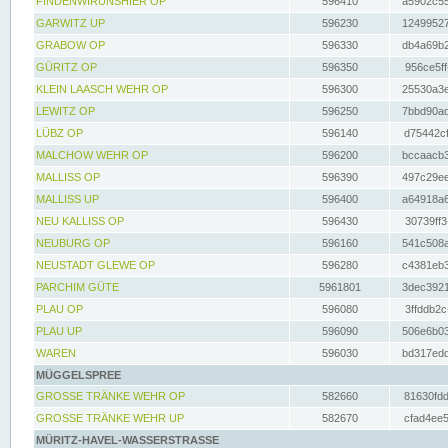
FINDENWIRUNSHIER OP
596410
a5902c55
GARWITZ UP
596230
12499527
GRABOW OP
596330
db4a69b2
GÜRITZ OP
596350
956ce5ff
KLEIN LAASCH WEHR OP
596300
25530a3e
LEWITZ OP
596250
7bbd90ad
LÜBZ OP
596140
d75442cf
MALCHOW WEHR OP
596200
bccaacb3
MALLISS OP
596390
497c29ee
MALLISS UP
596400
a64918a6
NEU KALLISS OP
596430
30739ff3
NEUBURG OP
596160
541c508a
NEUSTADT GLEWE OP
596280
c4381eb3
PARCHIM GÜTE
5961801
3dec3921
PLAU OP
596080
3ffddb2c
PLAU UP
596090
506e6b03
WAREN
596030
bd317edd
MÜGGELSPREE
GROSSE TRÄNKE WEHR OP
582660
81630fdd
GROSSE TRÄNKE WEHR UP
582670
cfad4ee5
MÜRITZ-HAVEL-WASSERSTRASSE