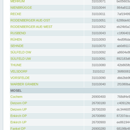
MEHRUM
31010071
be05603a
NIENBRÜGGE
31010044
864a8111
RECKE
31010011
7af19499
RODENBERGER AUE-OST
31010051
6288de60
RODENBERGER AUE-WEST
31010052
eb24b5a3
RUSBEND
31010043
c1f06401
RÜHEN
31010093
4ed5f6da
SEHNDE
31010070
ab0d9117
SÜLFELD OW
31010092
a8604e8f
SÜLFELD UW
31010091
892183d6
THUNE
31010080
42b865fb
VELSDORF
3101012
36f80081
VORSFELDE
31010090
dbb2bb9f
WARBER GRABEN
31010040
2f1080ba
MOSEL
Cochem
26900400
768df4e9
Detzem OP
26700180
c40912fd
Detzem UP
26700200
dc344605
Enkirch OP
26700880
87207dcd
Enkirch UP
26700900
ee861944
Fankel OP
26900280
68198b48