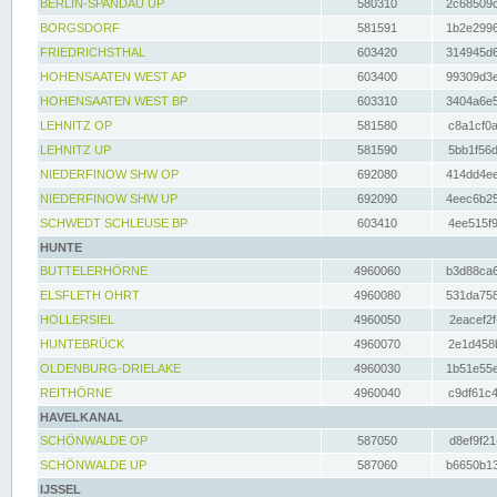
BERLIN-SPANDAU UP
580310
2c68509c
BORGSDORF
581591
1b2e2996
FRIEDRICHSTHAL
603420
314945d6
HOHENSAATEN WEST AP
603400
99309d3e
HOHENSAATEN WEST BP
603310
3404a6e5
LEHNITZ OP
581580
c8a1cf0a
LEHNITZ UP
581590
5bb1f56d
NIEDERFINOW SHW OP
692080
414dd4ee
NIEDERFINOW SHW UP
692090
4eec6b25
SCHWEDT SCHLEUSE BP
603410
4ee515f9
HUNTE
BUTTELERHÖRNE
4960060
b3d88ca6
ELSFLETH OHRT
4960080
531da758
HOLLERSIEL
4960050
2eacef2f
HUNTEBRÜCK
4960070
2e1d458b
OLDENBURG-DRIELAKE
4960030
1b51e55e
REITHÖRNE
4960040
c9df61c4
HAVELKANAL
SCHÖNWALDE OP
587050
d8ef9f21
SCHÖNWALDE UP
587060
b6650b13
IJSSEL