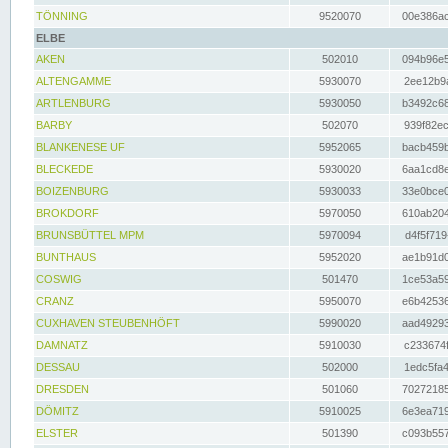
TÖNNING
9520070
00e386ac
ELBE
AKEN
502010
094b96e5
ALTENGAMME
5930070
2ee12b9a
ARTLENBURG
5930050
b3492c68
BARBY
502070
939f82ec
BLANKENESE UF
5952065
bacb459b
BLECKEDE
5930020
6aa1cd8e
BOIZENBURG
5930033
33e0bce0
BROKDORF
5970050
610ab204
BRUNSBÜTTEL MPM
5970094
d4f5f719
BUNTHAUS
5952020
ae1b91d0
COSWIG
501470
1ce53a59
CRANZ
5950070
e6b42536
CUXHAVEN STEUBENHÖFT
5990020
aad49293
DAMNATZ
5910030
c233674f
DESSAU
502000
1edc5fa4
DRESDEN
501060
70272185
DÖMITZ
5910025
6e3ea719
ELSTER
501390
c093b557