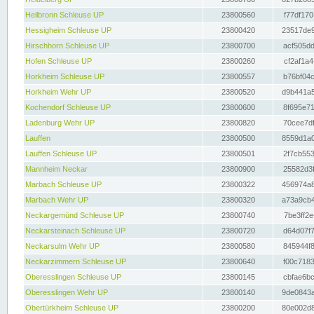
Heilbronn Schleuse UP
23800560
f77df170
Hessigheim Schleuse UP
23800420
23517de9
Hirschhorn Schleuse UP
23800700
acf505dd
Hofen Schleuse UP
23800260
cf2af1a4
Horkheim Schleuse UP
23800557
b76bf04c
Horkheim Wehr UP
23800520
d9b441a5
Kochendorf Schleuse UP
23800600
8f695e71
Ladenburg Wehr UP
23800820
70cee7df
Lauffen
23800500
8559d1a0
Lauffen Schleuse UP
23800501
2f7cb553
Mannheim Neckar
23800900
25582d3f
Marbach Schleuse UP
23800322
456974a8
Marbach Wehr UP
23800320
a73a9cb4
Neckargemünd Schleuse UP
23800740
7be3ff2e
Neckarsteinach Schleuse UP
23800720
d64d07f7
Neckarsulm Wehr UP
23800580
845944f8
Neckarzimmern Schleuse UP
23800640
f00c7183
Oberesslingen Schleuse UP
23800145
cbfae6bc
Oberesslingen Wehr UP
23800140
9de0843a
Obertürkheim Schleuse UP
23800200
80e002d8