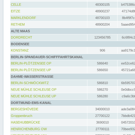
CELLE
48300105
b475386c
EITZE
48900237
47174d8f
MARKLENDORF
48700103
8b4f9f7c
RETHEM
48900204
5aaed954
ALTE MAAS
DORDRECHT
123456785
6c6f84c2
BODENSEE
KONSTANZ
906
aa9179c1
BERLIN-SPANDAUER-SCHIFFFAHRTSKANAL
BERLIN-PLÖTZENSEE OP
586640
ee52ce62
BERLIN-PLÖTZENSEE UP
586650
45721a68
DAHME-WASSERSTRASSE
BERLIN-SCHMÖCKWITZ
586810
6b595707
NEUE MÜHLE SCHLEUSE OP
586270
0e0dbcc9
NEUE MÜHLE SCHLEUSE UP
586280
c9a6c3bf
DORTMUND-EMS-KANAL
BERGESHÖVEDE
34000010
ade3a084
Groppenbruch
27700122
7bbdb421
HASEHUBBRÜCKE
3690010
04572010
HENRICHENBURG OW
27700111
70bee932