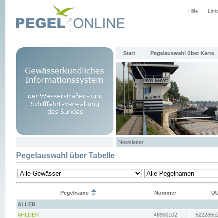
Hilfe
Link
Start
Pegelauswahl über Karte
Newsletter
Pegelauswahl über Tabelle
Pegelname
Nummer
UU
ALLER
AHLDEN
48900102
522286e2