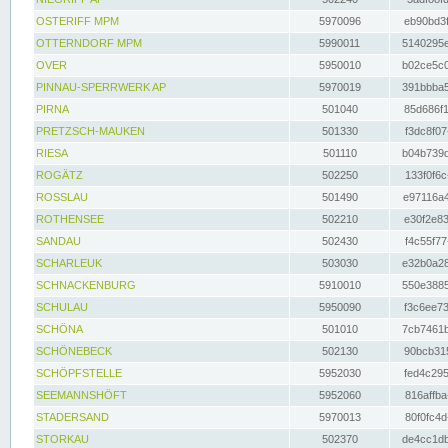
OSTERIFF MPM
5970096
eb90bd3f
OTTERNDORF MPM
5990011
5140295e
OVER
5950010
b02ce5c0
PINNAU-SPERRWERK AP
5970019
391bbba5
PIRNA
501040
85d686f1
PRETZSCH-MAUKEN
501330
f3dc8f07
RIESA
501110
b04b739d
ROGÄTZ
502250
133f0f6c
ROSSLAU
501490
e97116a4
ROTHENSEE
502210
e30f2e83
SANDAU
502430
f4c55f77
SCHARLEUK
503030
e32b0a28
SCHNACKENBURG
5910010
550e3885
SCHULAU
5950090
f3c6ee73
SCHÖNA
501010
7cb7461b
SCHÖNEBECK
502130
90bcb315
SCHÖPFSTELLE
5952030
fed4c295
SEEMANNSHÖFT
5952060
816affba
STADERSAND
5970013
80f0fc4d
STORKAU
502370
de4cc1db