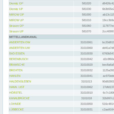
Diemitz OP
581020
d6426c42
Diemitz UP
581030
6b3b55e2
MIROW OP
581000
ab13c115
MIROW UP
581010
19cc3b9a
Strasen OP
581060
117877ec
Strasen UP
581070
2cc40997
MITTELLANDKANAL
ANDERTEN OW
31010061
bc20d819
ANDERTEN UW
31010060
dd41a7d6
BAD ESSEN
31010030
6760b547
BERENBUSCH
31010042
d2c8f60e
BRAMSCHE
31010020
bec8a6a5
BROXTEN
31010032
1125a391
HAHLEN
31010041
ac970eb0
HALDENSLEBEN
3101013
90d92801
HANN. LIST
31010062
27dfd137
HÖRSTEL
31010010
6c7c180f
KANALBRÜCKE
3101018
32b997c2
LOHNDE
31010050
516c4814
LÜBBECKE
31010031
c2aa9164