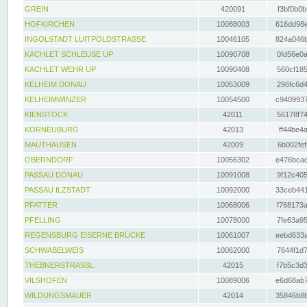
GREIN
420091
f3bf0b0b
HOFKIRCHEN
10088003
616dd98e
INGOLSTADT LUITPOLDSTRASSE
10046105
824a046b
KACHLET SCHLEUSE UP
10090708
0fd56e0a
KACHLET WEHR UP
10090408
560cf185
KELHEIM DONAU
10053009
296fc6d4
KELHEIMWINZER
10054500
c9409937
KIENSTOCK
42011
56178f74
KORNEUBURG
42013
ff44be4a
MAUTHAUSEN
42009
6b002fef
OBERNDORF
10056302
e476bcad
PASSAU DONAU
10091008
9f12c405
PASSAU ILZSTADT
10092000
33ceb441
PFATTER
10068006
f768173a
PFELLING
10078000
7fe63a95
REGENSBURG EISERNE BRÜCKE
10061007
eebd633a
SCHWABELWEIS
10062000
7644f1d7
THEBNERSTRASSL
42015
f7b5c3d3
VILSHOFEN
10089006
e6d68ab7
WILDUNGSMAUER
42014
35846b8b