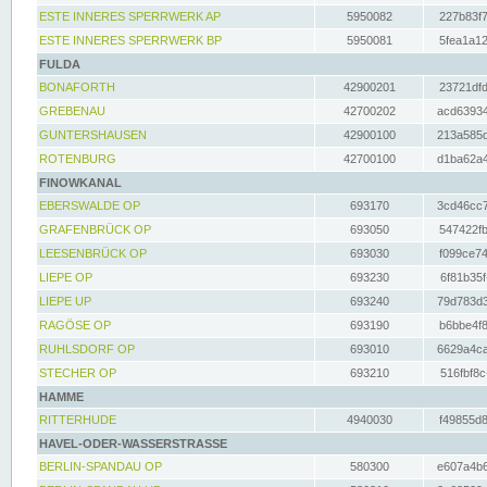
ESTE INNERES SPERRWERK AP
5950082
227b83f7
ESTE INNERES SPERRWERK BP
5950081
5fea1a12
FULDA
BONAFORTH
42900201
23721dfd
GREBENAU
42700202
acd63934
GUNTERSHAUSEN
42900100
213a585d
ROTENBURG
42700100
d1ba62a4
FINOWKANAL
EBERSWALDE OP
693170
3cd46cc7
GRAFENBRÜCK OP
693050
547422fb
LEESENBRÜCK OP
693030
f099ce74
LIEPE OP
693230
6f81b35f
LIEPE UP
693240
79d783d3
RAGÖSE OP
693190
b6bbe4f8
RUHLSDORF OP
693010
6629a4ca
STECHER OP
693210
516fbf8c
HAMME
RITTERHUDE
4940030
f49855d8
HAVEL-ODER-WASSERSTRASSE
BERLIN-SPANDAU OP
580300
e607a4b6