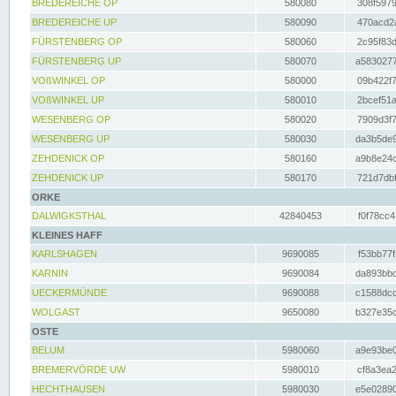
BREDEREICHE OP
580080
308f5979
BREDEREICHE UP
580090
470acd2a
FÜRSTENBERG OP
580060
2c95f83d
FÜRSTENBERG UP
580070
a5830277
VOßWINKEL OP
580000
09b422f7
VOßWINKEL UP
580010
2bcef51a
WESENBERG OP
580020
7909d3f7
WESENBERG UP
580030
da3b5de9
ZEHDENICK OP
580160
a9b8e24c
ZEHDENICK UP
580170
721d7dbf
ORKE
DALWIGKSTHAL
42840453
f0f78cc4
KLEINES HAFF
KARLSHAGEN
9690085
f53bb77f
KARNIN
9690084
da893bbd
UECKERMÜNDE
9690088
c1588dcc
WOLGAST
9650080
b327e35c
OSTE
BELUM
5980060
a9e93be0
BREMERVÖRDE UW
5980010
cf8a3ea2
HECHTHAUSEN
5980030
e5e02890