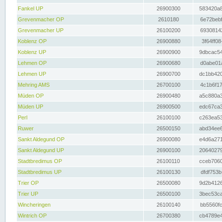
Fankel UP
26900300
583420a8
Grevenmacher OP
2610180
6e72bebf
Grevenmacher UP
26100200
69308142
Koblenz OP
26900880
3f64ff08
Koblenz UP
26900900
9dbcac54
Lehmen OP
26900680
d0abe01a
Lehmen UP
26900700
dc1bb420
Mehring AMS
26700100
4c1b6f17
Müden OP
26900480
a5c880a3
Müden UP
26900500
edc67ca3
Perl
26100100
c263ea53
Ruwer
26500150
abd34ee6
Sankt Aldegund OP
26900080
e4d6a271
Sankt Aldegund UP
26900100
20640279
Stadtbredimus OP
26100110
cceb7060
Stadtbredimus UP
26100130
dfdf753b
Trier OP
26500080
9d2b4126
Trier UP
26500100
3bec53ca
Wincheringen
26100140
bb5560fc
Wintrich OP
26700380
cb4789e4