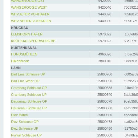
WANGEROOGE OST
9420020
26656fda
WANGEROOGE WEST
9420040
70039212
WHV ALTER VORHAFEN
9440020
f85bd17b
WHV NEUER VORHAFEN
9440030
f77317d9
KRÜCKAU
ELMSHORN HAFEN
5970022
136febf6
KRÜCKAU-SPERRWERK BP
5970023
53c277c3
KÜSTENKANAL
HUNDSMÜHLEN
4960020
cf6ac249
Hilkenbrook
3800010
58ccd6f0
LAHN
Bad Ems Schleuse UP
25800700
c005afb9
Bad Ems Wehr OP
25800690
f2295e77
Cramberg Schleuse OP
25800538
24fe419b
Cramberg Schleuse UP
25800540
3abb36d1
Dausenau Schleuse OP
25800678
9ceb358c
Dausenau Schleuse UP
25800680
eae91991
Diez Hafen
25800500
eadedeb6
Diez Schleuse OP
25800478
ea62ec5f
Diez Schleuse UP
25800480
31750a0f
Fürfurt Schleuse UP
25800300
34af0fca