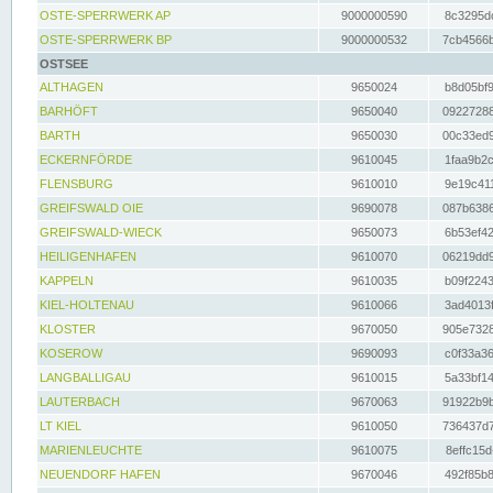
OSTE-SPERRWERK AP
9000000590
8c3295dc
OSTE-SPERRWERK BP
9000000532
7cb4566b
OSTSEE
ALTHAGEN
9650024
b8d05bf9
BARHÖFT
9650040
09227288
BARTH
9650030
00c33ed9
ECKERNFÖRDE
9610045
1faa9b2c
FLENSBURG
9610010
9e19c411
GREIFSWALD OIE
9690078
087b6386
GREIFSWALD-WIECK
9650073
6b53ef42
HEILIGENHAFEN
9610070
06219dd9
KAPPELN
9610035
b09f2243
KIEL-HOLTENAU
9610066
3ad4013f
KLOSTER
9670050
905e7328
KOSEROW
9690093
c0f33a36
LANGBALLIGAU
9610015
5a33bf14
LAUTERBACH
9670063
91922b9b
LT KIEL
9610050
736437d7
MARIENLEUCHTE
9610075
8effc15d
NEUENDORF HAFEN
9670046
492f85b8