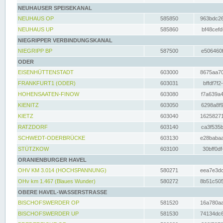
NEUHAUSER SPEISEKANAL
NEUHAUS OP
585850
963bdc26
NEUHAUS UP
585860
bf48cefd
NIEGRIPPER VERBINDUNGSKANAL
NIEGRIPP BP
587500
e506460f
ODER
EISENHÜTTENSTADT
603000
8675aa70
FRANKFURT1 (ODER)
603031
bffdf7f2
HOHENSAATEN-FINOW
603080
f7a639a4
KIENITZ
603050
6298a8f9
KIETZ
603040
16258271
RATZDORF
603140
ca3f535b
SCHWEDT-ODERBRÜCKE
603130
e28babaa
STÜTZKOW
603100
30bff0df
ORANIENBURGER HAVEL
OHV KM 3.014 (HOCHSPANNUNG)
580271
eea7e3dc
OHv km 1.467 (Blaues Wunder)
580272
8b51c505
OBERE HAVEL-WASSERSTRASSE
BISCHOFSWERDER OP
581520
16a780aa
BISCHOFSWERDER UP
581530
74134dc6