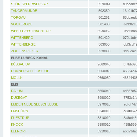
STÖR-SPERRWERK AP
5970041
d9acdbec
TANGERMÜNDE
502350
13e91b77
TORGAU
501261
83bbaedb
VOCKERODE
501480
ae93f2a5
WEHR GEESTHACHT UP
5930062
0f7f58a8
WITTENBERG
501420
070b1eb4
WITTENBERGE
503050
cbf3cd49
ZOLLENSPIEKER
5930090
3de8ea26
ELBE-LÜBECK-KANAL
BÜSSAU UP
9669040
bf7bb8e8
DONNERSCHLEUSE OP
9660049
45634232
MÖLLN
9660050
46644438
EMS
DALUM
3550040
ad357e52
DUKEGAT
3990020
7753c1fa
EMDEN NEUE SEESCHLEUSE
3970010
edfdf747
EMSHÖRN
9340010
c8af067c
FUESTRUP
3310010
3a8ed45f
KNOCK
3990010
438b565e
LEERORT
3910010
abb23dad