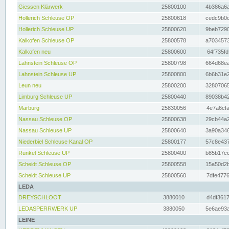
Giessen Klärwerk
25800100
4b386a6a
Hollerich Schleuse OP
25800618
cedc9b0c
Hollerich Schleuse UP
25800620
9beb7290
Kalkofen Schleuse OP
25800578
a7034573
Kalkofen neu
25800600
64f735fd
Lahnstein Schleuse OP
25800798
664d68ea
Lahnstein Schleuse UP
25800800
6b6b31e2
Leun neu
25800200
32807065
Limburg Schleuse UP
25800440
89038b42
Marburg
25830056
4e7a6cfa
Nassau Schleuse OP
25800638
29cb44a2
Nassau Schleuse UP
25800640
3a90a346
Niederbiel Schleuse Kanal OP
25800177
57c8e437
Runkel Schleuse UP
25800400
b85b17cc
Scheidt Schleuse OP
25800558
15a50d2b
Scheidt Schleuse UP
25800560
7dfe4776
LEDA
DREYSCHLOOT
3880010
d4df3617
LEDASPERRWERK UP
3880050
5e6ae93a
LEINE