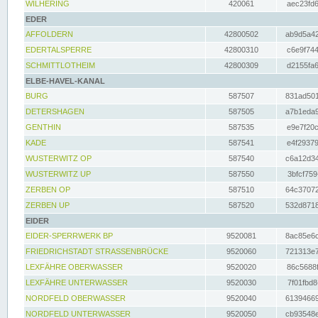
WILHERING
420061
aec23fd6
EDER
AFFOLDERN
42800502
ab9d5a42
EDERTALSPERRE
42800310
c6e9f744
SCHMITTLOTHEIM
42800309
d2155fa6
ELBE-HAVEL-KANAL
BURG
587507
831ad501
DETERSHAGEN
587505
a7b1eda9
GENTHIN
587535
e9e7f20c
KADE
587541
e4f29379
WUSTERWITZ OP
587540
c6a12d34
WUSTERWITZ UP
587550
3bfcf759
ZERBEN OP
587510
64c37072
ZERBEN UP
587520
532d8718
EIDER
EIDER-SPERRWERK BP
9520081
8ac85e6c
FRIEDRICHSTADT STRASSENBRÜCKE
9520060
721313e7
LEXFÄHRE OBERWASSER
9520020
86c5688f
LEXFÄHRE UNTERWASSER
9520030
7f01fbd8
NORDFELD OBERWASSER
9520040
61394669
NORDFELD UNTERWASSER
9520050
cb93548e