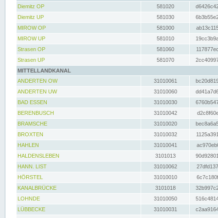
Diemitz OP
581020
d6426c42
Diemitz UP
581030
6b3b55e2
MIROW OP
581000
ab13c115
MIROW UP
581010
19cc3b9a
Strasen OP
581060
117877ec
Strasen UP
581070
2cc40997
MITTELLANDKANAL
ANDERTEN OW
31010061
bc20d819
ANDERTEN UW
31010060
dd41a7d6
BAD ESSEN
31010030
6760b547
BERENBUSCH
31010042
d2c8f60e
BRAMSCHE
31010020
bec8a6a5
BROXTEN
31010032
1125a391
HAHLEN
31010041
ac970eb0
HALDENSLEBEN
3101013
90d92801
HANN. LIST
31010062
27dfd137
HÖRSTEL
31010010
6c7c180f
KANALBRÜCKE
3101018
32b997c2
LOHNDE
31010050
516c4814
LÜBBECKE
31010031
c2aa9164