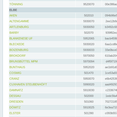
TÖNNING
9520070
00e386ac
ELBE
AKEN
502010
094b96e5
ALTENGAMME
5930070
2ee12b9a
ARTLENBURG
5930050
b3492c68
BARBY
502070
939f82ec
BLANKENESE UF
5952065
bacb459b
BLECKEDE
5930020
6aa1cd8e
BOIZENBURG
5930033
33e0bce0
BROKDORF
5970050
610ab204
BRUNSBÜTTEL MPM
5970094
d4f5f719
BUNTHAUS
5952020
ae1b91d0
COSWIG
501470
1ce53a59
CRANZ
5950070
e6b42536
CUXHAVEN STEUBENHÖFT
5990020
aad49293
DAMNATZ
5910030
c233674f
DESSAU
502000
1edc5fa4
DRESDEN
501060
70272185
DÖMITZ
5910025
6e3ea719
ELSTER
501390
c093b557