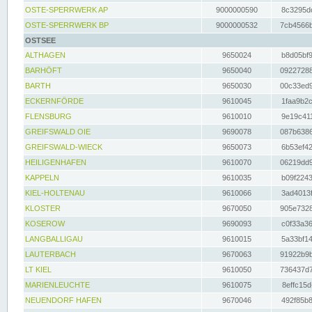
OSTE-SPERRWERK AP
9000000590
8c3295dc
OSTE-SPERRWERK BP
9000000532
7cb4566b
OSTSEE
ALTHAGEN
9650024
b8d05bf9
BARHÖFT
9650040
09227288
BARTH
9650030
00c33ed9
ECKERNFÖRDE
9610045
1faa9b2c
FLENSBURG
9610010
9e19c411
GREIFSWALD OIE
9690078
087b6386
GREIFSWALD-WIECK
9650073
6b53ef42
HEILIGENHAFEN
9610070
06219dd9
KAPPELN
9610035
b09f2243
KIEL-HOLTENAU
9610066
3ad4013f
KLOSTER
9670050
905e7328
KOSEROW
9690093
c0f33a36
LANGBALLIGAU
9610015
5a33bf14
LAUTERBACH
9670063
91922b9b
LT KIEL
9610050
736437d7
MARIENLEUCHTE
9610075
8effc15d
NEUENDORF HAFEN
9670046
492f85b8