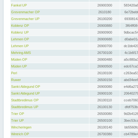
Fankel UP
26900300
583420a8
Grevenmacher OP
2610180
6e72bebf
Grevenmacher UP
26100200
69308142
Koblenz OP
26900880
3f64ff08
Koblenz UP
26900900
9dbcac54
Lehmen OP
26900680
d0abe01a
Lehmen UP
26900700
dc1bb420
Mehring AMS
26700100
4c1b6f17
Müden OP
26900480
a5c880a3
Müden UP
26900500
edc67ca3
Perl
26100100
c263ea53
Ruwer
26500150
abd34ee6
Sankt Aldegund OP
26900080
e4d6a271
Sankt Aldegund UP
26900100
20640279
Stadtbredimus OP
26100110
cceb7060
Stadtbredimus UP
26100130
dfdf753b
Trier OP
26500080
9d2b4126
Trier UP
26500100
3bec53ca
Wincheringen
26100140
bb5560fc
Wintrich OP
26700380
cb4789e4