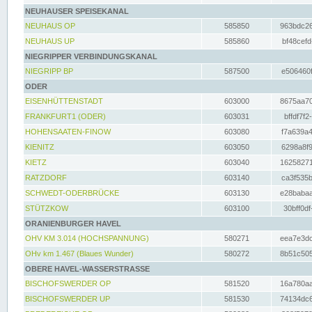
NEUHAUSER SPEISEKANAL
NEUHAUS OP
585850
963bdc26
NEUHAUS UP
585860
bf48cefd
NIEGRIPPER VERBINDUNGSKANAL
NIEGRIPP BP
587500
e506460f
ODER
EISENHÜTTENSTADT
603000
8675aa70
FRANKFURT1 (ODER)
603031
bffdf7f2
HOHENSAATEN-FINOW
603080
f7a639a4
KIENITZ
603050
6298a8f9
KIETZ
603040
16258271
RATZDORF
603140
ca3f535b
SCHWEDT-ODERBRÜCKE
603130
e28babaa
STÜTZKOW
603100
30bff0df
ORANIENBURGER HAVEL
OHV KM 3.014 (HOCHSPANNUNG)
580271
eea7e3dc
OHv km 1.467 (Blaues Wunder)
580272
8b51c505
OBERE HAVEL-WASSERSTRASSE
BISCHOFSWERDER OP
581520
16a780aa
BISCHOFSWERDER UP
581530
74134dc6