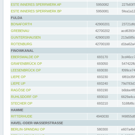
ESTE INNERES SPERRWERK AP
5950082
227b83f7
ESTE INNERES SPERRWERK BP
5950081
5fea1a12
FULDA
BONAFORTH
42900201
23721dfd
GREBENAU
42700202
acd63934
GUNTERSHAUSEN
42900100
213a585d
ROTENBURG
42700100
d1ba62a4
FINOWKANAL
EBERSWALDE OP
693170
3cd46cc7
GRAFENBRÜCK OP
693050
547422fb
LEESENBRÜCK OP
693030
f099ce74
LIEPE OP
693230
6f81b35f
LIEPE UP
693240
79d783d3
RAGÖSE OP
693190
b6bbe4f8
RUHLSDORF OP
693010
6629a4ca
STECHER OP
693210
516fbf8c
HAMME
RITTERHUDE
4940030
f49855d8
HAVEL-ODER-WASSERSTRASSE
BERLIN-SPANDAU OP
580300
e607a4b6