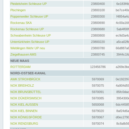
Pleidelsheim Schleuse UP
23800400
6e183f4b
Plochingen
23800100
be7ce40e
Poppenweiler Schleuse UP
23800300
f4854a4c
Rockenau SKA
23800690
4c00a166
Rockenau Schleuse UP
23800680
5ab4f00f
Schwabenheim Schleuse UP
23800800
ec9d3a4d
Untertürkheim Schleuse UP
23800220
a5ca02fb
Wieblingen Wehr UP neu
23800780
66d887a6
Ziegelhausen AMS
23800745
3944c1fd
NEUE MAAS
ROTTERDAM
123456786
a269e3be
NORD-OSTSEE-KANAL
AWK STROHBRÜCK
5970069
0e192297
NOK BREIHOLZ
5970075
4a904d59
NOK BRUNSBÜTTEL
5970091
85fc0dac
NOK DÜKERSWISCH
5970085
3954300d
NOK KIEL AUSSEN
5650068
6dc44585
NOK KIEL BINNEN
5979020
8af24d6a
NOK KÖNIGSFÖRDE
5970067
d0ec2790
NOK RENDSBURG
5970074
8c8afb56