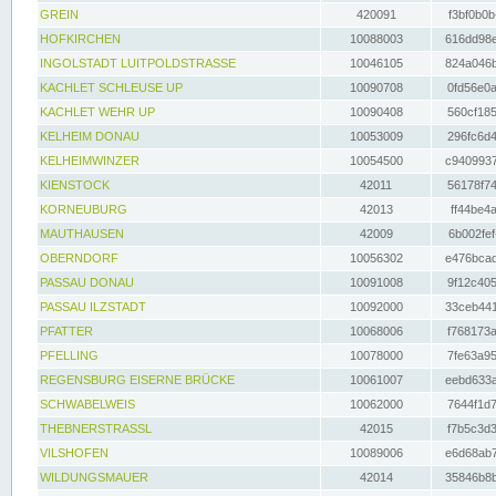
GREIN
420091
f3bf0b0b
HOFKIRCHEN
10088003
616dd98e
INGOLSTADT LUITPOLDSTRASSE
10046105
824a046b
KACHLET SCHLEUSE UP
10090708
0fd56e0a
KACHLET WEHR UP
10090408
560cf185
KELHEIM DONAU
10053009
296fc6d4
KELHEIMWINZER
10054500
c9409937
KIENSTOCK
42011
56178f74
KORNEUBURG
42013
ff44be4a
MAUTHAUSEN
42009
6b002fef
OBERNDORF
10056302
e476bcad
PASSAU DONAU
10091008
9f12c405
PASSAU ILZSTADT
10092000
33ceb441
PFATTER
10068006
f768173a
PFELLING
10078000
7fe63a95
REGENSBURG EISERNE BRÜCKE
10061007
eebd633a
SCHWABELWEIS
10062000
7644f1d7
THEBNERSTRASSL
42015
f7b5c3d3
VILSHOFEN
10089006
e6d68ab7
WILDUNGSMAUER
42014
35846b8b