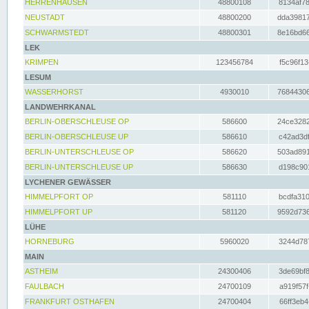
HERRENHAUSEN
48800108
8134af78
NEUSTADT
48800200
dda39817
SCHWARMSTEDT
48800301
8e16bd66
LEK
KRIMPEN
123456784
f5c96f13
LESUM
WASSERHORST
4930010
76844306
LANDWEHRKANAL
BERLIN-OBERSCHLEUSE OP
586600
24ce3282
BERLIN-OBERSCHLEUSE UP
586610
c42ad3df
BERLIN-UNTERSCHLEUSE OP
586620
503ad891
BERLIN-UNTERSCHLEUSE UP
586630
d198c901
LYCHENER GEWÄSSER
HIMMELPFORT OP
581110
bcdfa310
HIMMELPFORT UP
581120
9592d736
LÜHE
HORNEBURG
5960020
3244d787
MAIN
ASTHEIM
24300406
3de69bf8
FAULBACH
24700109
a919f57f
FRANKFURT OSTHAFEN
24700404
66ff3eb4