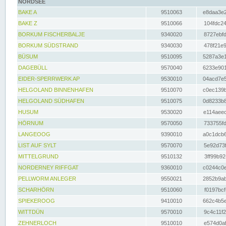
NORDSEE
BAKE A
9510063
e8daa3e2
BAKE Z
9510066
104fdc24
BORKUM FISCHERBALJE
9340020
8727ebfd
BORKUM SÜDSTRAND
9340030
478f21e9
BÜSUM
9510095
5287a3e1
DAGEBÜLL
9570040
6233e901
EIDER-SPERRWERK AP
9530010
04acd7e5
HELGOLAND BINNENHAFEN
9510070
c0ec139b
HELGOLAND SÜDHAFEN
9510075
0d8233b8
HUSUM
9530020
e114aeec
HÖRNUM
9570050
733755fd
LANGEOOG
9390010
a0c1dcb6
LIST AUF SYLT
9570070
5e92d73f
MITTELGRUND
9510132
3ff99b92
NORDERNEY RIFFGAT
9360010
c0244c0e
PELLWORM ANLEGER
9550021
2852b9ab
SCHARHÖRN
9510060
f0197bcf
SPIEKEROOG
9410010
662c4b5e
WITTDÜN
9570010
9c4c11f2
ZEHNERLOCH
9510010
e574d0af