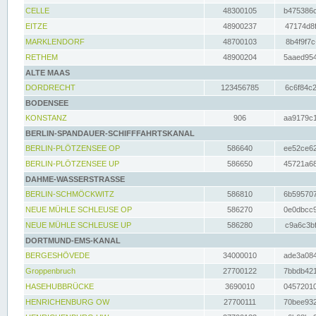
CELLE
48300105
b475386c
EITZE
48900237
47174d8f
MARKLENDORF
48700103
8b4f9f7c
RETHEM
48900204
5aaed954
ALTE MAAS
DORDRECHT
123456785
6c6f84c2
BODENSEE
KONSTANZ
906
aa9179c1
BERLIN-SPANDAUER-SCHIFFFAHRTSKANAL
BERLIN-PLÖTZENSEE OP
586640
ee52ce62
BERLIN-PLÖTZENSEE UP
586650
45721a68
DAHME-WASSERSTRASSE
BERLIN-SCHMÖCKWITZ
586810
6b595707
NEUE MÜHLE SCHLEUSE OP
586270
0e0dbcc9
NEUE MÜHLE SCHLEUSE UP
586280
c9a6c3bf
DORTMUND-EMS-KANAL
BERGESHÖVEDE
34000010
ade3a084
Groppenbruch
27700122
7bbdb421
HASEHUBBRÜCKE
3690010
04572010
HENRICHENBURG OW
27700111
70bee932