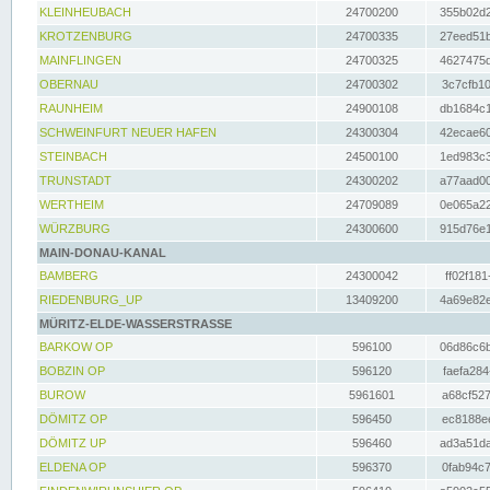
KLEINHEUBACH
24700200
355b02d2
KROTZENBURG
24700335
27eed51b
MAINFLINGEN
24700325
4627475d
OBERNAU
24700302
3c7cfb10
RAUNHEIM
24900108
db1684c1
SCHWEINFURT NEUER HAFEN
24300304
42ecae60
STEINBACH
24500100
1ed983c3
TRUNSTADT
24300202
a77aad00
WERTHEIM
24709089
0e065a22
WÜRZBURG
24300600
915d76e1
MAIN-DONAU-KANAL
BAMBERG
24300042
ff02f181
RIEDENBURG_UP
13409200
4a69e82e
MÜRITZ-ELDE-WASSERSTRASSE
BARKOW OP
596100
06d86c6b
BOBZIN OP
596120
faefa284
BUROW
5961601
a68cf527
DÖMITZ OP
596450
ec8188ee
DÖMITZ UP
596460
ad3a51da
ELDENA OP
596370
0fab94c7