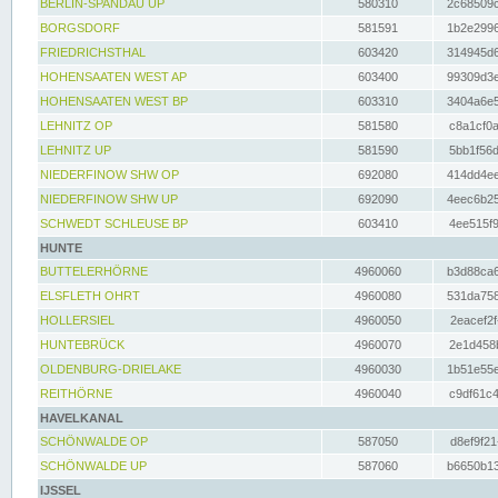
BERLIN-SPANDAU UP
580310
2c68509c
BORGSDORF
581591
1b2e2996
FRIEDRICHSTHAL
603420
314945d6
HOHENSAATEN WEST AP
603400
99309d3e
HOHENSAATEN WEST BP
603310
3404a6e5
LEHNITZ OP
581580
c8a1cf0a
LEHNITZ UP
581590
5bb1f56d
NIEDERFINOW SHW OP
692080
414dd4ee
NIEDERFINOW SHW UP
692090
4eec6b25
SCHWEDT SCHLEUSE BP
603410
4ee515f9
HUNTE
BUTTELERHÖRNE
4960060
b3d88ca6
ELSFLETH OHRT
4960080
531da758
HOLLERSIEL
4960050
2eacef2f
HUNTEBRÜCK
4960070
2e1d458b
OLDENBURG-DRIELAKE
4960030
1b51e55e
REITHÖRNE
4960040
c9df61c4
HAVELKANAL
SCHÖNWALDE OP
587050
d8ef9f21
SCHÖNWALDE UP
587060
b6650b13
IJSSEL