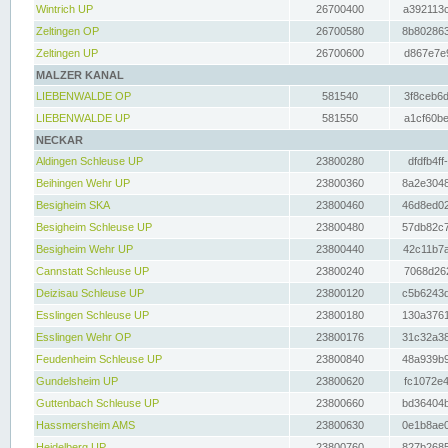
Wintrich UP
26700400
a392113c
Zeltingen OP
26700580
8b802863
Zeltingen UP
26700600
d867e7e9
MALZER KANAL
LIEBENWALDE OP
581540
3f8ceb6d
LIEBENWALDE UP
581550
a1cf60be
NECKAR
Aldingen Schleuse UP
23800280
dfdfb4ff
Beihingen Wehr UP
23800360
8a2e3048
Besigheim SKA
23800460
46d8ed02
Besigheim Schleuse UP
23800480
57db82c7
Besigheim Wehr UP
23800440
42c11b7a
Cannstatt Schleuse UP
23800240
7068d262
Deizisau Schleuse UP
23800120
c5b6243d
Esslingen Schleuse UP
23800180
130a3761
Esslingen Wehr OP
23800176
31c32a38
Feudenheim Schleuse UP
23800840
48a939b9
Gundelsheim UP
23800620
fc1072e4
Guttenbach Schleuse UP
23800660
bd36404b
Hassmersheim AMS
23800630
0e1b8ae0
Heidelberg UP
23800760
827b2685