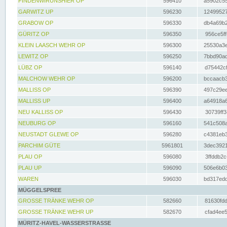
FINDENWIRUNSHIER OP
596410
a5902c55
GARWITZ UP
596230
12499527
GRABOW OP
596330
db4a69b2
GÜRITZ OP
596350
956ce5ff
KLEIN LAASCH WEHR OP
596300
25530a3e
LEWITZ OP
596250
7bbd90ad
LÜBZ OP
596140
d75442cf
MALCHOW WEHR OP
596200
bccaacb3
MALLISS OP
596390
497c29ee
MALLISS UP
596400
a64918a6
NEU KALLISS OP
596430
30739ff3
NEUBURG OP
596160
541c508a
NEUSTADT GLEWE OP
596280
c4381eb3
PARCHIM GÜTE
5961801
3dec3921
PLAU OP
596080
3ffddb2c
PLAU UP
596090
506e6b03
WAREN
596030
bd317edd
MÜGGELSPREE
GROSSE TRÄNKE WEHR OP
582660
81630fdd
GROSSE TRÄNKE WEHR UP
582670
cfad4ee5
MÜRITZ-HAVEL-WASSERSTRASSE