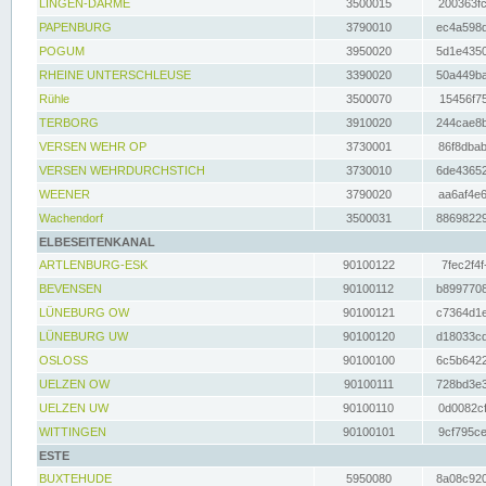
LINGEN-DARME
3500015
200363fc
PAPENBURG
3790010
ec4a598d
POGUM
3950020
5d1e4350
RHEINE UNTERSCHLEUSE
3390020
50a449ba
Rühle
3500070
15456f75
TERBORG
3910020
244cae8b
VERSEN WEHR OP
3730001
86f8dbab
VERSEN WEHRDURCHSTICH
3730010
6de43652
WEENER
3790020
aa6af4e6
Wachendorf
3500031
88698229
ELBESEITENKANAL
ARTLENBURG-ESK
90100122
7fec2f4f
BEVENSEN
90100112
b8997708
LÜNEBURG OW
90100121
c7364d1e
LÜNEBURG UW
90100120
d18033cd
OSLOSS
90100100
6c5b6422
UELZEN OW
90100111
728bd3e3
UELZEN UW
90100110
0d0082cf
WITTINGEN
90100101
9cf795ce
ESTE
BUXTEHUDE
5950080
8a08c920