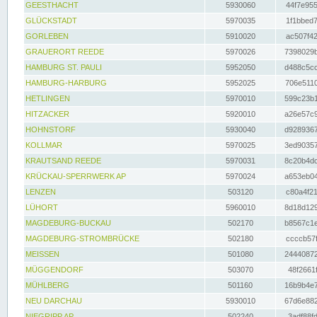
GEESTHACHT
5930060
44f7e955
GLÜCKSTADT
5970035
1f1bbed7
GORLEBEN
5910020
ac507f42
GRAUERORT REEDE
5970026
7398029b
HAMBURG ST. PAULI
5952050
d488c5cc
HAMBURG-HARBURG
5952025
706e5110
HETLINGEN
5970010
599c23b1
HITZACKER
5920010
a26e57c9
HOHNSTORF
5930040
d9289367
KOLLMAR
5970025
3ed90357
KRAUTSAND REEDE
5970031
8c20b4dc
KRÜCKAU-SPERRWERK AP
5970024
a653eb04
LENZEN
503120
c80a4f21
LÜHORT
5960010
8d18d129
MAGDEBURG-BUCKAU
502170
b8567c1e
MAGDEBURG-STROMBRÜCKE
502180
ccccb57f
MEISSEN
501080
24440872
MÜGGENDORF
503070
48f2661f
MÜHLBERG
501160
16b9b4e7
NEU DARCHAU
5930010
67d6e882
NIEGRIPP AP
502240
3adf88fd