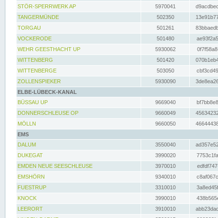
STÖR-SPERRWERK AP
5970041
d9acdbec
TANGERMÜNDE
502350
13e91b77
TORGAU
501261
83bbaedb
VOCKERODE
501480
ae93f2a5
WEHR GEESTHACHT UP
5930062
0f7f58a8
WITTENBERG
501420
070b1eb4
WITTENBERGE
503050
cbf3cd49
ZOLLENSPIEKER
5930090
3de8ea26
ELBE-LÜBECK-KANAL
BÜSSAU UP
9669040
bf7bb8e8
DONNERSCHLEUSE OP
9660049
45634232
MÖLLN
9660050
46644438
EMS
DALUM
3550040
ad357e52
DUKEGAT
3990020
7753c1fa
EMDEN NEUE SEESCHLEUSE
3970010
edfdf747
EMSHÖRN
9340010
c8af067c
FUESTRUP
3310010
3a8ed45f
KNOCK
3990010
438b565e
LEERORT
3910010
abb23dad