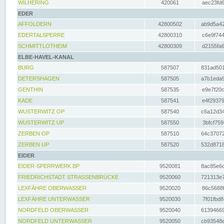
WILHERING
420061
aec23fd6
EDER
AFFOLDERN
42800502
ab9d5a42
EDERTALSPERRE
42800310
c6e9f744
SCHMITTLOTHEIM
42800309
d2155fa6
ELBE-HAVEL-KANAL
BURG
587507
831ad501
DETERSHAGEN
587505
a7b1eda9
GENTHIN
587535
e9e7f20c
KADE
587541
e4f29379
WUSTERWITZ OP
587540
c6a12d34
WUSTERWITZ UP
587550
3bfcf759
ZERBEN OP
587510
64c37072
ZERBEN UP
587520
532d8718
EIDER
EIDER-SPERRWERK BP
9520081
8ac85e6c
FRIEDRICHSTADT STRASSENBRÜCKE
9520060
721313e7
LEXFÄHRE OBERWASSER
9520020
86c5688f
LEXFÄHRE UNTERWASSER
9520030
7f01fbd8
NORDFELD OBERWASSER
9520040
61394669
NORDFELD UNTERWASSER
9520050
cb93548e