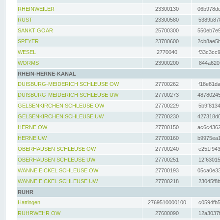
RHEINWEILER
23300130
06b978dd
RUST
23300580
5389b878
SANKT GOAR
25700300
550eb7e9
SPEYER
23700600
2cb8ae5b
WESEL
2770040
f33c3cc9
WORMS
23900200
844a620f
RHEIN-HERNE-KANAL
DUISBURG-MEIDERICH SCHLEUSE OW
27700262
f18e81da
DUISBURG-MEIDERICH SCHLEUSE UW
27700273
48780245
GELSENKIRCHEN SCHLEUSE OW
27700229
5b9f8134
GELSENKIRCHEN SCHLEUSE UW
27700230
427318d0
HERNE OW
27700150
ac6c4362
HERNE UW
27700160
b9975ea1
OBERHAUSEN SCHLEUSE OW
27700240
e251f943
OBERHAUSEN SCHLEUSE UW
27700251
12f63015
WANNE EICKEL SCHLEUSE OW
27700193
05ca0e33
WANNE EICKEL SCHLEUSE UW
27700218
23045f8b
RUHR
Hattingen
2769510000100
c0594fb5
RUHRWEHR OW
27600090
12a3037f