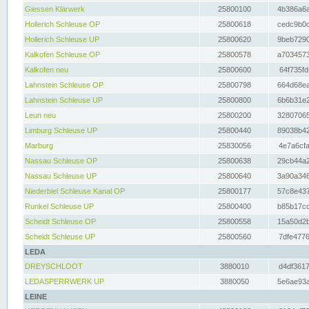
Giessen Klärwerk
25800100
4b386a6a
Hollerich Schleuse OP
25800618
cedc9b0c
Hollerich Schleuse UP
25800620
9beb7290
Kalkofen Schleuse OP
25800578
a7034573
Kalkofen neu
25800600
64f735fd
Lahnstein Schleuse OP
25800798
664d68ea
Lahnstein Schleuse UP
25800800
6b6b31e2
Leun neu
25800200
32807065
Limburg Schleuse UP
25800440
89038b42
Marburg
25830056
4e7a6cfa
Nassau Schleuse OP
25800638
29cb44a2
Nassau Schleuse UP
25800640
3a90a346
Niederbiel Schleuse Kanal OP
25800177
57c8e437
Runkel Schleuse UP
25800400
b85b17cc
Scheidt Schleuse OP
25800558
15a50d2b
Scheidt Schleuse UP
25800560
7dfe4776
LEDA
DREYSCHLOOT
3880010
d4df3617
LEDASPERRWERK UP
3880050
5e6ae93a
LEINE