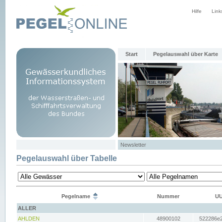
Hilfe
Link
Start
Pegelauswahl über Karte
Newsletter
Pegelauswahl über Tabelle
Pegelname
Nummer
UU
ALLER
AHLDEN
48900102
522286e2