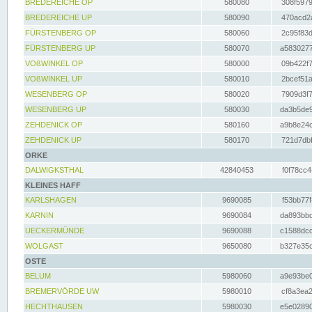
BREDEREICHE OP
580080
308f5979
BREDEREICHE UP
580090
470acd2a
FÜRSTENBERG OP
580060
2c95f83d
FÜRSTENBERG UP
580070
a5830277
VOßWINKEL OP
580000
09b422f7
VOßWINKEL UP
580010
2bcef51a
WESENBERG OP
580020
7909d3f7
WESENBERG UP
580030
da3b5de9
ZEHDENICK OP
580160
a9b8e24c
ZEHDENICK UP
580170
721d7dbf
ORKE
DALWIGKSTHAL
42840453
f0f78cc4
KLEINES HAFF
KARLSHAGEN
9690085
f53bb77f
KARNIN
9690084
da893bbd
UECKERMÜNDE
9690088
c1588dcc
WOLGAST
9650080
b327e35c
OSTE
BELUM
5980060
a9e93be0
BREMERVÖRDE UW
5980010
cf8a3ea2
HECHTHAUSEN
5980030
e5e02890