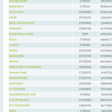
DÜSSELDORF
2750010
8f7e5f92
EMMERICH
2790020
9598e4cb
IFFEZHEIM
23500600
b02be240
KAUB
25700100
1d26e504
KEHL-KRONENHOF
23300900
23af9b02
KOBLENZ
25900700
4c7d796a
KONSTANZ-RHEIN
3329
e020e651
KÖLN
2730010
a6ee8177
LOBITH
2790050
efe13a3d
MAINZ
25100100
a37a9aa3
MANNHEIM
23700700
57090802
MAXAU
23700200
b6c6d5c8
NIERSTEIN-OPPENHEIM
23900600
d28e7ed1
Neuwied Stadt
27100370
dc407f1e
OBERWINTER
27100700
b45359df
OESTRICH
25100300
665be0fe
OTTENHEIM
23300800
787e5d63
PANNERDENSE KOP
2790060
3046493f
PHILIPPSBURG
23700500
88e972e1
PLITTERSDORF
23500700
6b774802
REES
2790010
2f025389