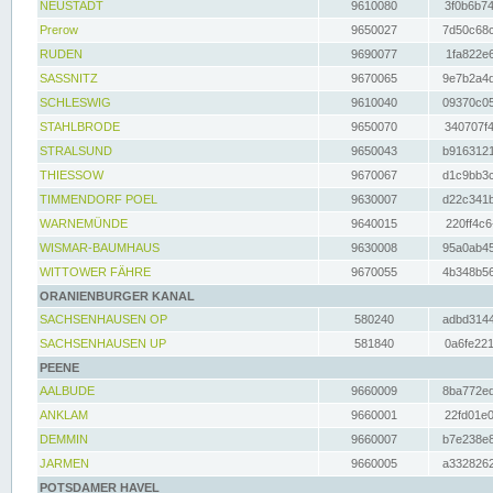
NEUSTADT
9610080
3f0b6b74
Prerow
9650027
7d50c68c
RUDEN
9690077
1fa822e6
SASSNITZ
9670065
9e7b2a4d
SCHLESWIG
9610040
09370c05
STAHLBRODE
9650070
340707f4
STRALSUND
9650043
b9163121
THIESSOW
9670067
d1c9bb3c
TIMMENDORF POEL
9630007
d22c341b
WARNEMÜNDE
9640015
220ff4c6
WISMAR-BAUMHAUS
9630008
95a0ab45
WITTOWER FÄHRE
9670055
4b348b56
ORANIENBURGER KANAL
SACHSENHAUSEN OP
580240
adbd3144
SACHSENHAUSEN UP
581840
0a6fe221
PEENE
AALBUDE
9660009
8ba772ed
ANKLAM
9660001
22fd01e0
DEMMIN
9660007
b7e238e8
JARMEN
9660005
a3328262
POTSDAMER HAVEL