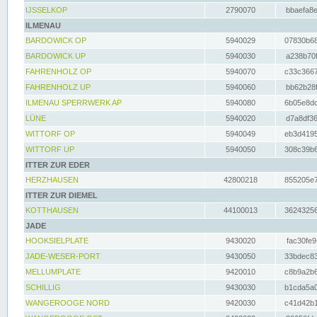
IJSSELKOP
2790070
bbaefa8e
ILMENAU
BARDOWICK OP
5940029
07830b68
BARDOWICK UP
5940030
a238b70f
FAHRENHOLZ OP
5940070
c33c3667
FAHRENHOLZ UP
5940060
bb62b28f
ILMENAU SPERRWERK AP
5940080
6b05e8dc
LÜNE
5940020
d7a8df36
WITTORF OP
5940049
eb3d4195
WITTORF UP
5940050
308c39b6
ITTER ZUR EDER
HERZHAUSEN
42800218
855205e7
ITTER ZUR DIEMEL
KOTTHAUSEN
44100013
36243256
JADE
HOOKSIELPLATE
9430020
fac30fe9
JADE-WESER-PORT
9430050
33bdec83
MELLUMPLATE
9420010
c8b9a2b6
SCHILLIG
9430030
b1cda5a0
WANGEROOGE NORD
9420030
c41d42b1