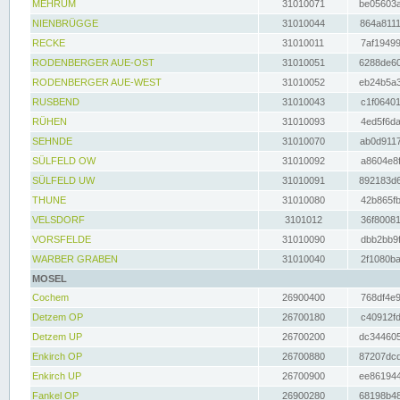
MEHRUM
31010071
be05603a
NIENBRÜGGE
31010044
864a8111
RECKE
31010011
7af19499
RODENBERGER AUE-OST
31010051
6288de60
RODENBERGER AUE-WEST
31010052
eb24b5a3
RUSBEND
31010043
c1f06401
RÜHEN
31010093
4ed5f6da
SEHNDE
31010070
ab0d9117
SÜLFELD OW
31010092
a8604e8f
SÜLFELD UW
31010091
892183d6
THUNE
31010080
42b865fb
VELSDORF
3101012
36f80081
VORSFELDE
31010090
dbb2bb9f
WARBER GRABEN
31010040
2f1080ba
MOSEL
Cochem
26900400
768df4e9
Detzem OP
26700180
c40912fd
Detzem UP
26700200
dc344605
Enkirch OP
26700880
87207dcd
Enkirch UP
26700900
ee861944
Fankel OP
26900280
68198b48