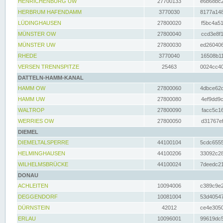
HENRICHENBURG UW
27700133
e6b68bc2
HERBRUM HAFENDAMM
3770030
8177a148
LÜDINGHAUSEN
27800020
f5bc4a51
MÜNSTER OW
27800040
ccd3e8f1
MÜNSTER UW
27800030
ed260406
RHEDE
3770040
16508b11
VERSEN TRENNSPITZE
25463
0024cc40
DATTELN-HAMM-KANAL
HAMM OW
27800060
4dbce62d
HAMM UW
27800080
4ef9dd9c
WALTROP
27800090
facc5c16
WERRIES OW
27800050
d31767ef
DIEMEL
DIEMELTALSPERRE
44100104
5cdc6555
HELMINGHAUSEN
44100206
33092c28
WILHELMSBRÜCKE
44100024
7deedc21
DONAU
ACHLEITEN
10094006
c389c9e2
DEGGENDORF
10081004
53d40547
DÜRNSTEIN
42012
ce4e3050
ERLAU
10096001
99619dc5