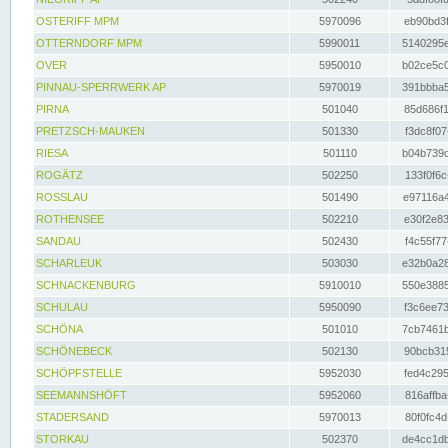
OSTERIFF MPM
5970096
eb90bd3f
OTTERNDORF MPM
5990011
5140295e
OVER
5950010
b02ce5c0
PINNAU-SPERRWERK AP
5970019
391bbba5
PIRNA
501040
85d686f1
PRETZSCH-MAUKEN
501330
f3dc8f07
RIESA
501110
b04b739d
ROGÄTZ
502250
133f0f6c
ROSSLAU
501490
e97116a4
ROTHENSEE
502210
e30f2e83
SANDAU
502430
f4c55f77
SCHARLEUK
503030
e32b0a28
SCHNACKENBURG
5910010
550e3885
SCHULAU
5950090
f3c6ee73
SCHÖNA
501010
7cb7461b
SCHÖNEBECK
502130
90bcb315
SCHÖPFSTELLE
5952030
fed4c295
SEEMANNSHÖFT
5952060
816affba
STADERSAND
5970013
80f0fc4d
STORKAU
502370
de4cc1db