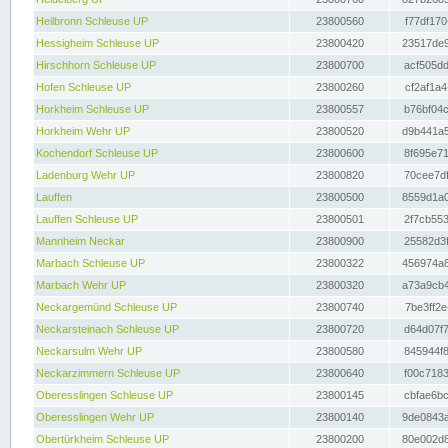
Heilbronn Schleuse UP
23800560
f77df170
Hessigheim Schleuse UP
23800420
23517de9
Hirschhorn Schleuse UP
23800700
acf505dd
Hofen Schleuse UP
23800260
cf2af1a4
Horkheim Schleuse UP
23800557
b76bf04c
Horkheim Wehr UP
23800520
d9b441a5
Kochendorf Schleuse UP
23800600
8f695e71
Ladenburg Wehr UP
23800820
70cee7df
Lauffen
23800500
8559d1a0
Lauffen Schleuse UP
23800501
2f7cb553
Mannheim Neckar
23800900
25582d3f
Marbach Schleuse UP
23800322
456974a8
Marbach Wehr UP
23800320
a73a9cb4
Neckargemünd Schleuse UP
23800740
7be3ff2e
Neckarsteinach Schleuse UP
23800720
d64d07f7
Neckarsulm Wehr UP
23800580
845944f8
Neckarzimmern Schleuse UP
23800640
f00c7183
Oberesslingen Schleuse UP
23800145
cbfae6bc
Oberesslingen Wehr UP
23800140
9de0843a
Obertürkheim Schleuse UP
23800200
80e002d8