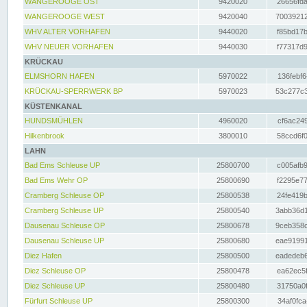
WANGEROOGE OST
9420020
26656fda
WANGEROOGE WEST
9420040
70039212
WHV ALTER VORHAFEN
9440020
f85bd17b
WHV NEUER VORHAFEN
9440030
f77317d9
KRÜCKAU
ELMSHORN HAFEN
5970022
136febf6
KRÜCKAU-SPERRWERK BP
5970023
53c277c3
KÜSTENKANAL
HUNDSMÜHLEN
4960020
cf6ac249
Hilkenbrook
3800010
58ccd6f0
LAHN
Bad Ems Schleuse UP
25800700
c005afb9
Bad Ems Wehr OP
25800690
f2295e77
Cramberg Schleuse OP
25800538
24fe419b
Cramberg Schleuse UP
25800540
3abb36d1
Dausenau Schleuse OP
25800678
9ceb358c
Dausenau Schleuse UP
25800680
eae91991
Diez Hafen
25800500
eadedeb6
Diez Schleuse OP
25800478
ea62ec5f
Diez Schleuse UP
25800480
31750a0f
Fürfurt Schleuse UP
25800300
34af0fca