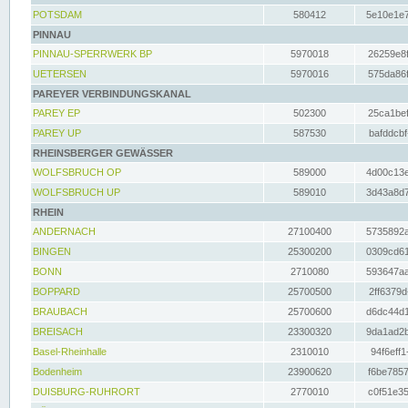
POTSDAM
580412
5e10e1e7
PINNAU
PINNAU-SPERRWERK BP
5970018
26259e8f
UETERSEN
5970016
575da86f
PAREYER VERBINDUNGSKANAL
PAREY EP
502300
25ca1bef
PAREY UP
587530
bafddcbf
RHEINSBERGER GEWÄSSER
WOLFSBRUCH OP
589000
4d00c13e
WOLFSBRUCH UP
589010
3d43a8d7
RHEIN
ANDERNACH
27100400
5735892a
BINGEN
25300200
0309cd61
BONN
2710080
593647aa
BOPPARD
25700500
2ff6379d
BRAUBACH
25700600
d6dc44d1
BREISACH
23300320
9da1ad2b
Basel-Rheinhalle
2310010
94f6eff1
Bodenheim
23900620
f6be7857
DUISBURG-RUHRORT
2770010
c0f51e35