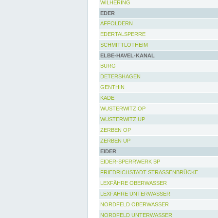
WILHERING
EDER
AFFOLDERN
EDERTALSPERRE
SCHMITTLOTHEIM
ELBE-HAVEL-KANAL
BURG
DETERSHAGEN
GENTHIN
KADE
WUSTERWITZ OP
WUSTERWITZ UP
ZERBEN OP
ZERBEN UP
EIDER
EIDER-SPERRWERK BP
FRIEDRICHSTADT STRASSENBRÜCKE
LEXFÄHRE OBERWASSER
LEXFÄHRE UNTERWASSER
NORDFELD OBERWASSER
NORDFELD UNTERWASSER