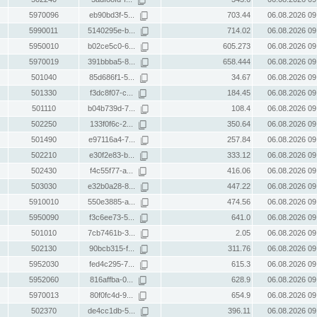
5970096
eb90bd3f-5...
703.44
06.08.2026 09
5990011
5140295e-b...
714.02
06.08.2026 09
5950010
b02ce5c0-6...
605.273
06.08.2026 09
5970019
391bbba5-8...
658.444
06.08.2026 09
501040
85d686f1-5...
34.67
06.08.2026 09
501330
f3dc8f07-c...
184.45
06.08.2026 09
501110
b04b739d-7...
108.4
06.08.2026 09
502250
133f0f6c-2...
350.64
06.08.2026 09
501490
e97116a4-7...
257.84
06.08.2026 09
502210
e30f2e83-b...
333.12
06.08.2026 09
502430
f4c55f77-a...
416.06
06.08.2026 09
503030
e32b0a28-8...
447.22
06.08.2026 09
5910010
550e3885-a...
474.56
06.08.2026 09
5950090
f3c6ee73-5...
641.0
06.08.2026 09
501010
7cb7461b-3...
2.05
06.08.2026 09
502130
90bcb315-f...
311.76
06.08.2026 09
5952030
fed4c295-7...
615.3
06.08.2026 09
5952060
816affba-0...
628.9
06.08.2026 09
5970013
80f0fc4d-9...
654.9
06.08.2026 09
502370
de4cc1db-5...
396.11
06.08.2026 09