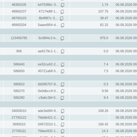
48300105
b475386c-3...
1.74
06.08.2026 09
48900237
47174d8f-1...
107.75
06.08.2026 09
48700103
8b4f9f7c-3...
38.47
06.08.2026 09
48900204
5aaed954-d...
82.32
06.08.2026 09
123456785
6c6f84c2-b...
975.0
06.08.2026 09
906
aa9179c1-1...
0.0
06.08.2026 09
586640
ee52ce62-2...
7.4
06.08.2026 09
586650
45721a68-5...
7.5
06.08.2026 09
586810
6b595707-8...
0.3
06.08.2026 09
586270
0e0dbcc9-0...
9.56
06.08.2026 09
586280
c9a6c3bf-0...
9.4
06.08.2026 09
34000010
ade3a084-8...
108.26
06.08.2026 09
27700122
7bbdb421-2...
06.08.2026 09
3690010
04572010-1...
166.42
06.08.2026 09
27700111
70bee932-1...
14.3
06.08.2026 09