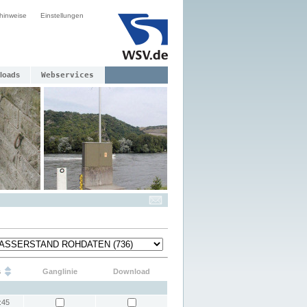
hinweise
Einstellungen
loads
Webservices
s
Ganglinie
Download
:45