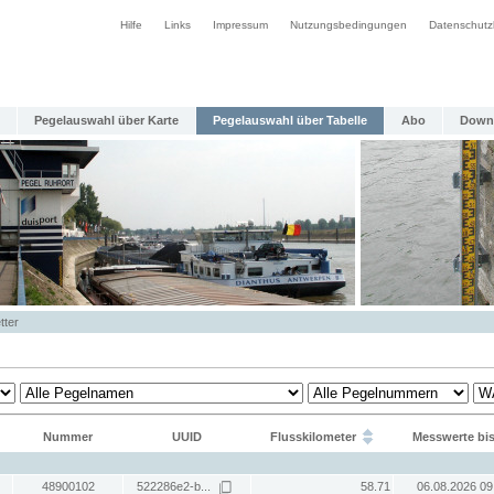
Hilfe
Links
Impressum
Nutzungsbedingungen
Datenschutz
Pegelauswahl über Karte
Pegelauswahl über Tabelle
Abo
Down
tter
Nummer
UUID
Flusskilometer
Messwerte bi
48900102
522286e2-b...
58.71
06.08.2026 09