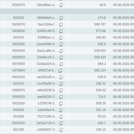
9520070
00e386ac-e...
99.8
06.08.2026 09
502010
094b96e5-c...
274.8
06.08.2026 09
5930070
2ee12b9a-f...
588.787
06.08.2026 09
5930050
b3492c68-8...
573.86
06.08.2026 09
502070
939f82ec-1...
294.82
06.08.2026 09
5952065
bacb459b-0...
635.0
06.08.2026 09
5930020
6aa1cd8e-e...
549.633
06.08.2026 09
5930033
33e0bce0-1...
558.534
06.08.2026 09
5970050
610ab204-d...
684.2
06.08.2026 09
5970094
d4f5f719-8...
695.214
06.08.2026 09
5952020
ae1b91d0-e...
609.9
06.08.2026 09
501470
1ce53a59-3...
236.31
06.08.2026 09
5950070
e6b42536-6...
634.42
06.08.2026 09
5990020
aad49293-2...
724.0
06.08.2026 09
5910030
c233674f-2...
509.35
06.08.2026 09
502000
1edc5fa4-8...
261.16
06.08.2026 09
501060
70272185-b...
55.63
06.08.2026 09
5910025
6e3ea719-4...
504.7
06.08.2026 09
501390
c093b557-4...
200.15
06.08.2026 09