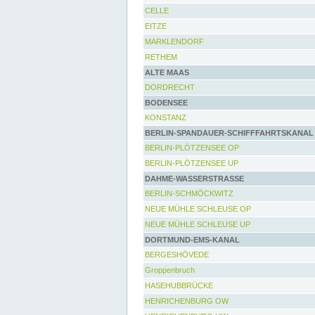
CELLE
EITZE
MARKLENDORF
RETHEM
ALTE MAAS
DORDRECHT
BODENSEE
KONSTANZ
BERLIN-SPANDAUER-SCHIFFFAHRTSKANAL
BERLIN-PLÖTZENSEE OP
BERLIN-PLÖTZENSEE UP
DAHME-WASSERSTRASSE
BERLIN-SCHMÖCKWITZ
NEUE MÜHLE SCHLEUSE OP
NEUE MÜHLE SCHLEUSE UP
DORTMUND-EMS-KANAL
BERGESHÖVEDE
Groppenbruch
HASEHUBBRÜCKE
HENRICHENBURG OW