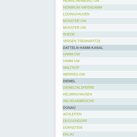
HENRICHENBURG UW
HERBRUM HAFENDAMM
LÜDINGHAUSEN
MÜNSTER OW
MÜNSTER UW
RHEDE
VERSEN TRENNSPITZE
DATTELN-HAMM-KANAL
HAMM OW
HAMM UW
WALTROP
WERRIES OW
DIEMEL
DIEMELTALSPERRE
HELMINGHAUSEN
WILHELMSBRÜCKE
DONAU
ACHLEITEN
DEGGENDORF
DÜRNSTEIN
ERLAU