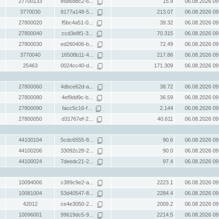
27700133
e6b68bc2-6...
15.9
06.08.2026 09
3770030
8177a148-5...
213.07
06.08.2026 09
27800020
f5bc4a51-0...
39.32
06.08.2026 09
27800040
ccd3e8f1-3...
70.315
06.08.2026 09
27800030
ed260406-b...
72.49
06.08.2026 09
3770040
16508b11-4...
217.86
06.08.2026 09
25463
0024cc40-d...
171.309
06.08.2026 09
27800060
4dbce62d-a...
38.72
06.08.2026 09
27800080
4ef9dd9c-b...
36.59
06.08.2026 09
27800090
facc5c16-f...
2.144
06.08.2026 09
27800050
d31767ef-2...
40.611
06.08.2026 09
44100104
5cdc6555-8...
90.6
06.08.2026 09
44100206
33092c28-2...
90.0
06.08.2026 09
44100024
7deedc21-2...
97.4
06.08.2026 09
10094006
c389c9e2-a...
2223.1
06.08.2026 09
10081004
53d40547-8...
2284.4
06.08.2026 09
42012
ce4e3050-2...
2009.2
06.08.2026 09
10096001
99619dc5-9...
2214.5
06.08.2026 09