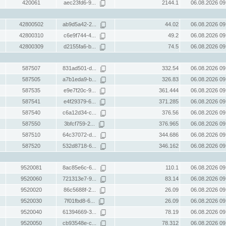
420061
aec23fd6-9...
2144.1
06.08.2026 09
42800502
ab9d5a42-2...
44.02
06.08.2026 09
42800310
c6e9f744-4...
49.2
06.08.2026 09
42800309
d2155fa6-b...
74.5
06.08.2026 09
587507
831ad501-d...
332.54
06.08.2026 09
587505
a7b1eda9-b...
326.83
06.08.2026 09
587535
e9e7f20c-9...
361.444
06.08.2026 09
587541
e4f29379-6...
371.285
06.08.2026 09
587540
c6a12d34-c...
376.56
06.08.2026 09
587550
3bfcf759-2...
376.965
06.08.2026 09
587510
64c37072-d...
344.686
06.08.2026 09
587520
532d8718-6...
346.162
06.08.2026 09
9520081
8ac85e6c-6...
110.1
06.08.2026 09
9520060
721313e7-9...
83.14
06.08.2026 09
9520020
86c5688f-2...
26.09
06.08.2026 09
9520030
7f01fbd8-6...
26.09
06.08.2026 09
9520040
61394669-3...
78.19
06.08.2026 09
9520050
cb93548e-c...
78.312
06.08.2026 09