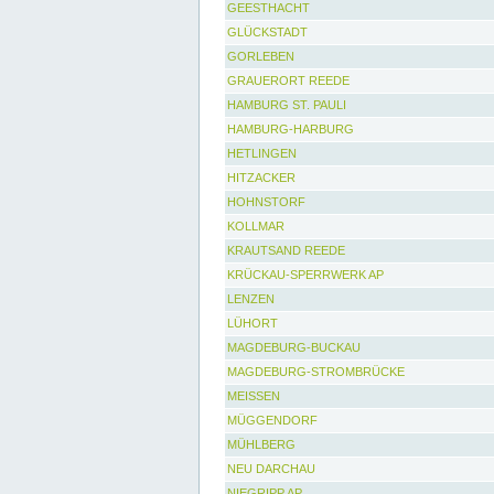
GEESTHACHT
GLÜCKSTADT
GORLEBEN
GRAUERORT REEDE
HAMBURG ST. PAULI
HAMBURG-HARBURG
HETLINGEN
HITZACKER
HOHNSTORF
KOLLMAR
KRAUTSAND REEDE
KRÜCKAU-SPERRWERK AP
LENZEN
LÜHORT
MAGDEBURG-BUCKAU
MAGDEBURG-STROMBRÜCKE
MEISSEN
MÜGGENDORF
MÜHLBERG
NEU DARCHAU
NIEGRIPP AP