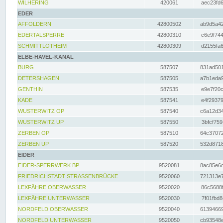
WILHERING
420061
aec23fd6
EDER
AFFOLDERN
42800502
ab9d5a42
EDERTALSPERRE
42800310
c6e9f744
SCHMITTLOTHEIM
42800309
d2155fa6
ELBE-HAVEL-KANAL
BURG
587507
831ad501
DETERSHAGEN
587505
a7b1eda9
GENTHIN
587535
e9e7f20c
KADE
587541
e4f29379
WUSTERWITZ OP
587540
c6a12d34
WUSTERWITZ UP
587550
3bfcf759
ZERBEN OP
587510
64c37072
ZERBEN UP
587520
532d8718
EIDER
EIDER-SPERRWERK BP
9520081
8ac85e6c
FRIEDRICHSTADT STRASSENBRÜCKE
9520060
721313e7
LEXFÄHRE OBERWASSER
9520020
86c5688f
LEXFÄHRE UNTERWASSER
9520030
7f01fbd8
NORDFELD OBERWASSER
9520040
61394669
NORDFELD UNTERWASSER
9520050
cb93548e