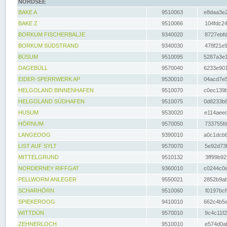
NORDSEE
BAKE A
9510063
e8daa3e2
BAKE Z
9510066
104fdc24
BORKUM FISCHERBALJE
9340020
8727ebfd
BORKUM SÜDSTRAND
9340030
478f21e9
BÜSUM
9510095
5287a3e1
DAGEBÜLL
9570040
6233e901
EIDER-SPERRWERK AP
9530010
04acd7e5
HELGOLAND BINNENHAFEN
9510070
c0ec139b
HELGOLAND SÜDHAFEN
9510075
0d8233b8
HUSUM
9530020
e114aeec
HÖRNUM
9570050
733755fd
LANGEOOG
9390010
a0c1dcb6
LIST AUF SYLT
9570070
5e92d73f
MITTELGRUND
9510132
3ff99b92
NORDERNEY RIFFGAT
9360010
c0244c0e
PELLWORM ANLEGER
9550021
2852b9ab
SCHARHÖRN
9510060
f0197bcf
SPIEKEROOG
9410010
662c4b5e
WITTDÜN
9570010
9c4c11f2
ZEHNERLOCH
9510010
e574d0af