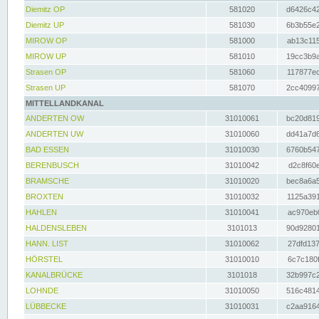
Diemitz OP
581020
d6426c42
Diemitz UP
581030
6b3b55e2
MIROW OP
581000
ab13c115
MIROW UP
581010
19cc3b9a
Strasen OP
581060
117877ec
Strasen UP
581070
2cc40997
MITTELLANDKANAL
ANDERTEN OW
31010061
bc20d819
ANDERTEN UW
31010060
dd41a7d6
BAD ESSEN
31010030
6760b547
BERENBUSCH
31010042
d2c8f60e
BRAMSCHE
31010020
bec8a6a5
BROXTEN
31010032
1125a391
HAHLEN
31010041
ac970eb0
HALDENSLEBEN
3101013
90d92801
HANN. LIST
31010062
27dfd137
HÖRSTEL
31010010
6c7c180f
KANALBRÜCKE
3101018
32b997c2
LOHNDE
31010050
516c4814
LÜBBECKE
31010031
c2aa9164