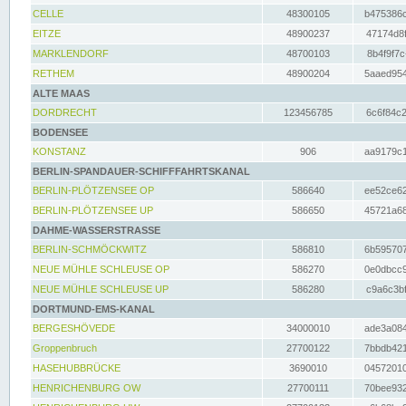
CELLE
48300105
b475386c
EITZE
48900237
47174d8f
MARKLENDORF
48700103
8b4f9f7c
RETHEM
48900204
5aaed954
ALTE MAAS
DORDRECHT
123456785
6c6f84c2
BODENSEE
KONSTANZ
906
aa9179c1
BERLIN-SPANDAUER-SCHIFFFAHRTSKANAL
BERLIN-PLÖTZENSEE OP
586640
ee52ce62
BERLIN-PLÖTZENSEE UP
586650
45721a68
DAHME-WASSERSTRASSE
BERLIN-SCHMÖCKWITZ
586810
6b595707
NEUE MÜHLE SCHLEUSE OP
586270
0e0dbcc9
NEUE MÜHLE SCHLEUSE UP
586280
c9a6c3bf
DORTMUND-EMS-KANAL
BERGESHÖVEDE
34000010
ade3a084
Groppenbruch
27700122
7bbdb421
HASEHUBBRÜCKE
3690010
04572010
HENRICHENBURG OW
27700111
70bee932