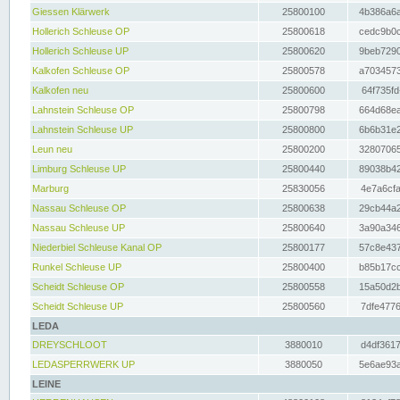
Giessen Klärwerk
25800100
4b386a6a
Hollerich Schleuse OP
25800618
cedc9b0c
Hollerich Schleuse UP
25800620
9beb7290
Kalkofen Schleuse OP
25800578
a7034573
Kalkofen neu
25800600
64f735fd
Lahnstein Schleuse OP
25800798
664d68ea
Lahnstein Schleuse UP
25800800
6b6b31e2
Leun neu
25800200
32807065
Limburg Schleuse UP
25800440
89038b42
Marburg
25830056
4e7a6cfa
Nassau Schleuse OP
25800638
29cb44a2
Nassau Schleuse UP
25800640
3a90a346
Niederbiel Schleuse Kanal OP
25800177
57c8e437
Runkel Schleuse UP
25800400
b85b17cc
Scheidt Schleuse OP
25800558
15a50d2b
Scheidt Schleuse UP
25800560
7dfe4776
LEDA
DREYSCHLOOT
3880010
d4df3617
LEDASPERRWERK UP
3880050
5e6ae93a
LEINE