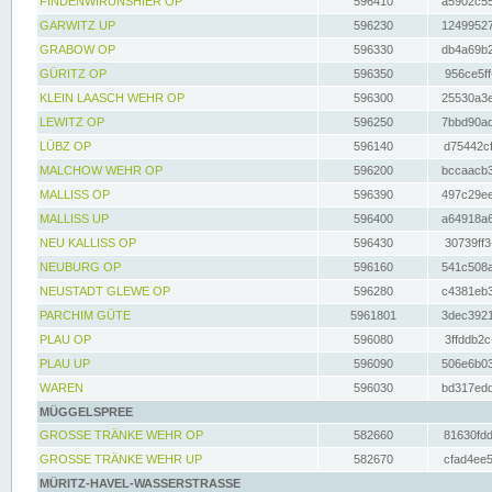
FINDENWIRUNSHIER OP
596410
a5902c55
GARWITZ UP
596230
12499527
GRABOW OP
596330
db4a69b2
GÜRITZ OP
596350
956ce5ff
KLEIN LAASCH WEHR OP
596300
25530a3e
LEWITZ OP
596250
7bbd90ad
LÜBZ OP
596140
d75442cf
MALCHOW WEHR OP
596200
bccaacb3
MALLISS OP
596390
497c29ee
MALLISS UP
596400
a64918a6
NEU KALLISS OP
596430
30739ff3
NEUBURG OP
596160
541c508a
NEUSTADT GLEWE OP
596280
c4381eb3
PARCHIM GÜTE
5961801
3dec3921
PLAU OP
596080
3ffddb2c
PLAU UP
596090
506e6b03
WAREN
596030
bd317edd
MÜGGELSPREE
GROSSE TRÄNKE WEHR OP
582660
81630fdd
GROSSE TRÄNKE WEHR UP
582670
cfad4ee5
MÜRITZ-HAVEL-WASSERSTRASSE