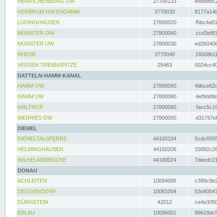
HENRICHENBURG UW
27700133
e6b68bc2
HERBRUM HAFENDAMM
3770030
8177a148
LÜDINGHAUSEN
27800020
f5bc4a51
MÜNSTER OW
27800040
ccd3e8f1
MÜNSTER UW
27800030
ed260406
RHEDE
3770040
16508b11
VERSEN TRENNSPITZE
25463
0024cc40
DATTELN-HAMM-KANAL
HAMM OW
27800060
4dbce62d
HAMM UW
27800080
4ef9dd9c
WALTROP
27800090
facc5c16
WERRIES OW
27800050
d31767ef
DIEMEL
DIEMELTALSPERRE
44100104
5cdc6555
HELMINGHAUSEN
44100206
33092c28
WILHELMSBRÜCKE
44100024
7deedc21
DONAU
ACHLEITEN
10094006
c389c9e2
DEGGENDORF
10081004
53d40547
DÜRNSTEIN
42012
ce4e3050
ERLAU
10096001
99619dc5