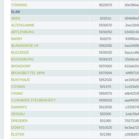
TÖNNING
9520070
00e386ac
ELBE
AKEN
502010
094b96e5
ALTENGAMME
5930070
2ee12b9a
ARTLENBURG
5930050
b3492c68
BARBY
502070
939f82ec
BLANKENESE UF
5952065
bacb459b
BLECKEDE
5930020
6aa1cd8e
BOIZENBURG
5930033
33e0bce0
BROKDORF
5970050
610ab204
BRUNSBÜTTEL MPM
5970094
d4f5f719
BUNTHAUS
5952020
ae1b91d0
COSWIG
501470
1ce53a59
CRANZ
5950070
e6b42536
CUXHAVEN STEUBENHÖFT
5990020
aad49293
DAMNATZ
5910030
c233674f
DESSAU
502000
1edc5fa4
DRESDEN
501060
70272185
DÖMITZ
5910025
6e3ea719
ELSTER
501390
c093b557