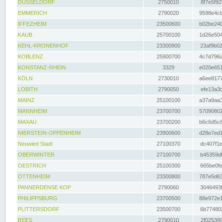
DÜSSELDORF
2750010
8f7e5f92
EMMERICH
2790020
9598e4cb
IFFEZHEIM
23500600
b02be240
KAUB
25700100
1d26e504
KEHL-KRONENHOF
23300900
23af9b02
KOBLENZ
25900700
4c7d796a
KONSTANZ-RHEIN
3329
e020e651
KÖLN
2730010
a6ee8177
LOBITH
2790050
efe13a3d
MAINZ
25100100
a37a9aa3
MANNHEIM
23700700
57090802
MAXAU
23700200
b6c6d5c8
NIERSTEIN-OPPENHEIM
23900600
d28e7ed1
Neuwied Stadt
27100370
dc407f1e
OBERWINTER
27100700
b45359df
OESTRICH
25100300
665be0fe
OTTENHEIM
23300800
787e5d63
PANNERDENSE KOP
2790060
3046493f
PHILIPPSBURG
23700500
88e972e1
PLITTERSDORF
23500700
6b774802
REES
2790010
2f025389