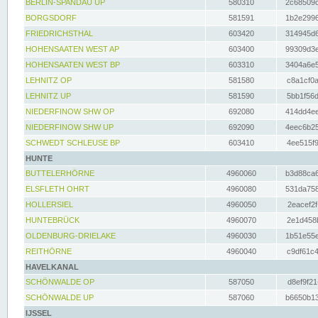
BERLIN-SPANDAU UP
580310
2c68509c
BORGSDORF
581591
1b2e2996
FRIEDRICHSTHAL
603420
314945d6
HOHENSAATEN WEST AP
603400
99309d3e
HOHENSAATEN WEST BP
603310
3404a6e5
LEHNITZ OP
581580
c8a1cf0a
LEHNITZ UP
581590
5bb1f56d
NIEDERFINOW SHW OP
692080
414dd4ee
NIEDERFINOW SHW UP
692090
4eec6b25
SCHWEDT SCHLEUSE BP
603410
4ee515f9
HUNTE
BUTTELERHÖRNE
4960060
b3d88ca6
ELSFLETH OHRT
4960080
531da758
HOLLERSIEL
4960050
2eacef2f
HUNTEBRÜCK
4960070
2e1d458b
OLDENBURG-DRIELAKE
4960030
1b51e55e
REITHÖRNE
4960040
c9df61c4
HAVELKANAL
SCHÖNWALDE OP
587050
d8ef9f21
SCHÖNWALDE UP
587060
b6650b13
IJSSEL