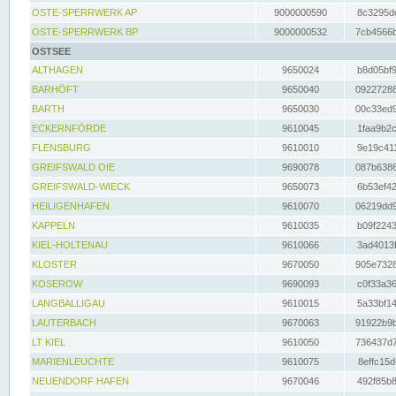
OSTE-SPERRWERK AP
9000000590
8c3295dc
OSTE-SPERRWERK BP
9000000532
7cb4566b
OSTSEE
ALTHAGEN
9650024
b8d05bf9
BARHÖFT
9650040
09227288
BARTH
9650030
00c33ed9
ECKERNFÖRDE
9610045
1faa9b2c
FLENSBURG
9610010
9e19c411
GREIFSWALD OIE
9690078
087b6386
GREIFSWALD-WIECK
9650073
6b53ef42
HEILIGENHAFEN
9610070
06219dd9
KAPPELN
9610035
b09f2243
KIEL-HOLTENAU
9610066
3ad4013f
KLOSTER
9670050
905e7328
KOSEROW
9690093
c0f33a36
LANGBALLIGAU
9610015
5a33bf14
LAUTERBACH
9670063
91922b9b
LT KIEL
9610050
736437d7
MARIENLEUCHTE
9610075
8effc15d
NEUENDORF HAFEN
9670046
492f85b8