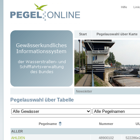
Hilfe
Link
Start
Pegelauswahl über Karte
Newsletter
Pegelauswahl über Tabelle
Pegelname
Nummer
UU
ALLER
AHLDEN
48900102
522286e2