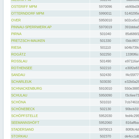
OSTERIFF MPM
5970096
eb90bd3f
OTTERNDORF MPM
5990011
5140295e
OVER
5950010
b02ce5c0
PINNAU-SPERRWERK AP
5970019
391bbba5
PIRNA
501040
85d686f1
PRETZSCH-MAUKEN
501330
f3dc8f07
RIESA
501110
b04b739d
ROGÄTZ
502250
133f0f6c
ROSSLAU
501490
e97116a4
ROTHENSEE
502210
e30f2e83
SANDAU
502430
f4c55f77
SCHARLEUK
503030
e32b0a28
SCHNACKENBURG
5910010
550e3885
SCHULAU
5950090
f3c6ee73
SCHÖNA
501010
7cb7461b
SCHÖNEBECK
502130
90bcb315
SCHÖPFSTELLE
5952030
fed4c295
SEEMANNSHÖFT
5952060
816affba
STADERSAND
5970013
80f0fc4d
STORKAU
502370
de4cc1db