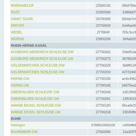
RHEINWEILER
23300130
06b978dd
RUST
23300580
5389b878
SANKT GOAR
25700300
550eb7e9
SPEYER
23700600
2cb8ae5b
WESEL
2770040
f33c3cc9
WORMS
23900200
844a620f
RHEIN-HERNE-KANAL
DUISBURG-MEIDERICH SCHLEUSE OW
27700262
f18e81da
DUISBURG-MEIDERICH SCHLEUSE UW
27700273
48780245
GELSENKIRCHEN SCHLEUSE OW
27700229
5b9f8134
GELSENKIRCHEN SCHLEUSE UW
27700230
427318d0
HERNE OW
27700150
ac6c4362
HERNE UW
27700160
b9975ea1
OBERHAUSEN SCHLEUSE OW
27700240
e251f943
OBERHAUSEN SCHLEUSE UW
27700251
12f63015
WANNE EICKEL SCHLEUSE OW
27700193
05ca0e33
WANNE EICKEL SCHLEUSE UW
27700218
23045f8b
RUHR
Hattingen
2769510000100
c0594fb5
RUHRWEHR OW
27600090
12a3037f