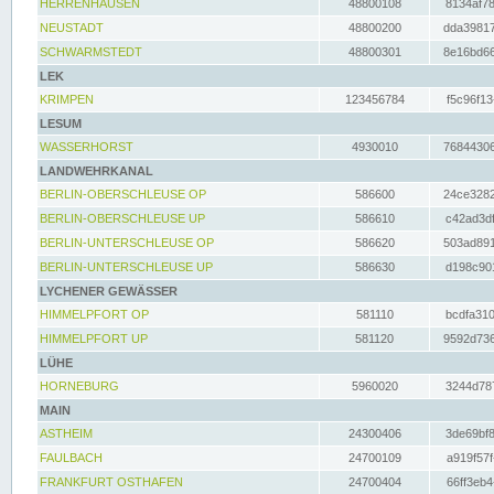
HERRENHAUSEN
48800108
8134af78
NEUSTADT
48800200
dda39817
SCHWARMSTEDT
48800301
8e16bd66
LEK
KRIMPEN
123456784
f5c96f13
LESUM
WASSERHORST
4930010
76844306
LANDWEHRKANAL
BERLIN-OBERSCHLEUSE OP
586600
24ce3282
BERLIN-OBERSCHLEUSE UP
586610
c42ad3df
BERLIN-UNTERSCHLEUSE OP
586620
503ad891
BERLIN-UNTERSCHLEUSE UP
586630
d198c901
LYCHENER GEWÄSSER
HIMMELPFORT OP
581110
bcdfa310
HIMMELPFORT UP
581120
9592d736
LÜHE
HORNEBURG
5960020
3244d787
MAIN
ASTHEIM
24300406
3de69bf8
FAULBACH
24700109
a919f57f
FRANKFURT OSTHAFEN
24700404
66ff3eb4