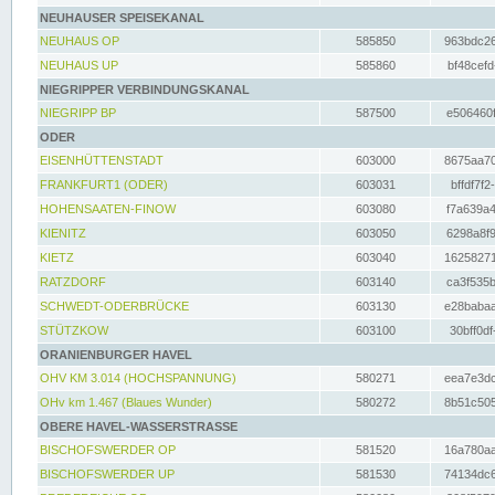
NEUHAUSER SPEISEKANAL
NEUHAUS OP
585850
963bdc26
NEUHAUS UP
585860
bf48cefd
NIEGRIPPER VERBINDUNGSKANAL
NIEGRIPP BP
587500
e506460f
ODER
EISENHÜTTENSTADT
603000
8675aa70
FRANKFURT1 (ODER)
603031
bffdf7f2
HOHENSAATEN-FINOW
603080
f7a639a4
KIENITZ
603050
6298a8f9
KIETZ
603040
16258271
RATZDORF
603140
ca3f535b
SCHWEDT-ODERBRÜCKE
603130
e28babaa
STÜTZKOW
603100
30bff0df
ORANIENBURGER HAVEL
OHV KM 3.014 (HOCHSPANNUNG)
580271
eea7e3dc
OHv km 1.467 (Blaues Wunder)
580272
8b51c505
OBERE HAVEL-WASSERSTRASSE
BISCHOFSWERDER OP
581520
16a780aa
BISCHOFSWERDER UP
581530
74134dc6