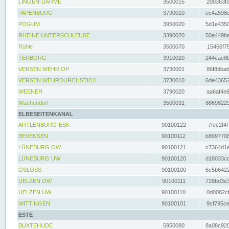
LINGEN-DARME
3500015
200363fc
PAPENBURG
3790010
ec4a598d
POGUM
3950020
5d1e4350
RHEINE UNTERSCHLEUSE
3390020
50a449ba
Rühle
3500070
15456f75
TERBORG
3910020
244cae8b
VERSEN WEHR OP
3730001
86f8dbab
VERSEN WEHRDURCHSTICH
3730010
6de43652
WEENER
3790020
aa6af4e6
Wachendorf
3500031
88698229
ELBESEITENKANAL
ARTLENBURG-ESK
90100122
7fec2f4f
BEVENSEN
90100112
b8997708
LÜNEBURG OW
90100121
c7364d1e
LÜNEBURG UW
90100120
d18033cd
OSLOSS
90100100
6c5b6422
UELZEN OW
90100111
728bd3e3
UELZEN UW
90100110
0d0082cf
WITTINGEN
90100101
9cf795ce
ESTE
BUXTEHUDE
5950080
8a08c920