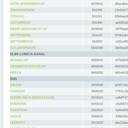
STÖR-SPERRWERK AP
5970041
d9acdbec
TANGERMÜNDE
502350
13e91b77
TORGAU
501261
83bbaedb
VOCKERODE
501480
ae93f2a5
WEHR GEESTHACHT UP
5930062
0f7f58a8
WITTENBERG
501420
070b1eb4
WITTENBERGE
503050
cbf3cd49
ZOLLENSPIEKER
5930090
3de8ea26
ELBE-LÜBECK-KANAL
BÜSSAU UP
9669040
bf7bb8e8
DONNERSCHLEUSE OP
9660049
45634232
MÖLLN
9660050
46644438
EMS
DALUM
3550040
ad357e52
DUKEGAT
3990020
7753c1fa
EMDEN NEUE SEESCHLEUSE
3970010
edfdf747
EMSHÖRN
9340010
c8af067c
FUESTRUP
3310010
3a8ed45f
KNOCK
3990010
438b565e
LEERORT
3910010
abb23dad