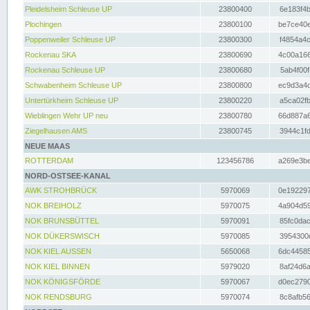
Pleidelsheim Schleuse UP
23800400
6e183f4b
Plochingen
23800100
be7ce40e
Poppenweiler Schleuse UP
23800300
f4854a4c
Rockenau SKA
23800690
4c00a166
Rockenau Schleuse UP
23800680
5ab4f00f
Schwabenheim Schleuse UP
23800800
ec9d3a4d
Untertürkheim Schleuse UP
23800220
a5ca02fb
Wieblingen Wehr UP neu
23800780
66d887a6
Ziegelhausen AMS
23800745
3944c1fd
NEUE MAAS
ROTTERDAM
123456786
a269e3be
NORD-OSTSEE-KANAL
AWK STROHBRÜCK
5970069
0e192297
NOK BREIHOLZ
5970075
4a904d59
NOK BRUNSBÜTTEL
5970091
85fc0dac
NOK DÜKERSWISCH
5970085
3954300d
NOK KIEL AUSSEN
5650068
6dc44585
NOK KIEL BINNEN
5979020
8af24d6a
NOK KÖNIGSFÖRDE
5970067
d0ec2790
NOK RENDSBURG
5970074
8c8afb56