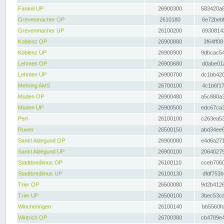
Fankel UP
26900300
583420a8
Grevenmacher OP
2610180
6e72bebf
Grevenmacher UP
26100200
69308142
Koblenz OP
26900880
3f64ff08
Koblenz UP
26900900
9dbcac54
Lehmen OP
26900680
d0abe01a
Lehmen UP
26900700
dc1bb420
Mehring AMS
26700100
4c1b6f17
Müden OP
26900480
a5c880a3
Müden UP
26900500
edc67ca3
Perl
26100100
c263ea53
Ruwer
26500150
abd34ee6
Sankt Aldegund OP
26900080
e4d6a271
Sankt Aldegund UP
26900100
20640279
Stadtbredimus OP
26100110
cceb7060
Stadtbredimus UP
26100130
dfdf753b
Trier OP
26500080
9d2b4126
Trier UP
26500100
3bec53ca
Wincheringen
26100140
bb5560fc
Wintrich OP
26700380
cb4789e4