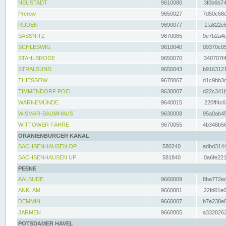
NEUSTADT
9610080
3f0b6b74
Prerow
9650027
7d50c68c
RUDEN
9690077
1fa822e6
SASSNITZ
9670065
9e7b2a4d
SCHLESWIG
9610040
09370c05
STAHLBRODE
9650070
340707f4
STRALSUND
9650043
b9163121
THIESSOW
9670067
d1c9bb3c
TIMMENDORF POEL
9630007
d22c341b
WARNEMÜNDE
9640015
220ff4c6
WISMAR-BAUMHAUS
9630008
95a0ab45
WITTOWER FÄHRE
9670055
4b348b56
ORANIENBURGER KANAL
SACHSENHAUSEN OP
580240
adbd3144
SACHSENHAUSEN UP
581840
0a6fe221
PEENE
AALBUDE
9660009
8ba772ed
ANKLAM
9660001
22fd01e0
DEMMIN
9660007
b7e238e8
JARMEN
9660005
a3328262
POTSDAMER HAVEL