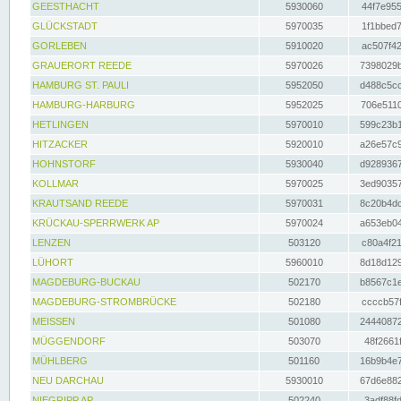
GEESTHACHT
5930060
44f7e955
GLÜCKSTADT
5970035
1f1bbed7
GORLEBEN
5910020
ac507f42
GRAUERORT REEDE
5970026
7398029b
HAMBURG ST. PAULI
5952050
d488c5cc
HAMBURG-HARBURG
5952025
706e5110
HETLINGEN
5970010
599c23b1
HITZACKER
5920010
a26e57c9
HOHNSTORF
5930040
d9289367
KOLLMAR
5970025
3ed90357
KRAUTSAND REEDE
5970031
8c20b4dc
KRÜCKAU-SPERRWERK AP
5970024
a653eb04
LENZEN
503120
c80a4f21
LÜHORT
5960010
8d18d129
MAGDEBURG-BUCKAU
502170
b8567c1e
MAGDEBURG-STROMBRÜCKE
502180
ccccb57f
MEISSEN
501080
24440872
MÜGGENDORF
503070
48f2661f
MÜHLBERG
501160
16b9b4e7
NEU DARCHAU
5930010
67d6e882
NIEGRIPP AP
502240
3adf88fd