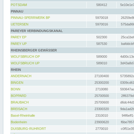
POTSDAM
580412
5e10e1e7
PINNAU
PINNAU-SPERRWERK BP
5970018
26259e8f
UETERSEN
5970016
575da86f
PAREYER VERBINDUNGSKANAL
PAREY EP
502300
25ca1bef
PAREY UP
587530
bafddcbf
RHEINSBERGER GEWÄSSER
WOLFSBRUCH OP
589000
4d00c13e
WOLFSBRUCH UP
589010
3d43a8d7
RHEIN
ANDERNACH
27100400
5735892a
BINGEN
25300200
0309cd61
BONN
2710080
593647aa
BOPPARD
25700500
2ff6379d
BRAUBACH
25700600
d6dc44d1
BREISACH
23300320
9da1ad2b
Basel-Rheinhalle
2310010
94f6eff1
Bodenheim
23900620
f6be7857
DUISBURG-RUHRORT
2770010
c0f51e35