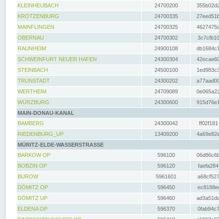
KLEINHEUBACH
24700200
355b02d2
KROTZENBURG
24700335
27eed51b
MAINFLINGEN
24700325
4627475d
OBERNAU
24700302
3c7cfb10
RAUNHEIM
24900108
db1684c1
SCHWEINFURT NEUER HAFEN
24300304
42ecae60
STEINBACH
24500100
1ed983c3
TRUNSTADT
24300202
a77aad00
WERTHEIM
24709089
0e065a22
WÜRZBURG
24300600
915d76e1
MAIN-DONAU-KANAL
BAMBERG
24300042
ff02f181
RIEDENBURG_UP
13409200
4a69e82e
MÜRITZ-ELDE-WASSERSTRASSE
BARKOW OP
596100
06d86c6b
BOBZIN OP
596120
faefa284
BUROW
5961601
a68cf527
DÖMITZ OP
596450
ec8188ee
DÖMITZ UP
596460
ad3a51da
ELDENA OP
596370
0fab94c7