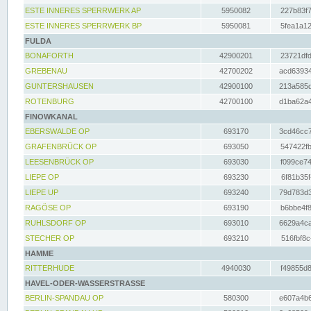
ESTE INNERES SPERRWERK AP
5950082
227b83f7
ESTE INNERES SPERRWERK BP
5950081
5fea1a12
FULDA
BONAFORTH
42900201
23721dfd
GREBENAU
42700202
acd63934
GUNTERSHAUSEN
42900100
213a585d
ROTENBURG
42700100
d1ba62a4
FINOWKANAL
EBERSWALDE OP
693170
3cd46cc7
GRAFENBRÜCK OP
693050
547422fb
LEESENBRÜCK OP
693030
f099ce74
LIEPE OP
693230
6f81b35f
LIEPE UP
693240
79d783d3
RAGÖSE OP
693190
b6bbe4f8
RUHLSDORF OP
693010
6629a4ca
STECHER OP
693210
516fbf8c
HAMME
RITTERHUDE
4940030
f49855d8
HAVEL-ODER-WASSERSTRASSE
BERLIN-SPANDAU OP
580300
e607a4b6