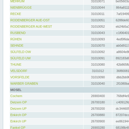
MEHRUM
31010071
be05603a
NIENBRÜGGE
31010044
864a8111
RECKE
31010011
7af19499
RODENBERGER AUE-OST
31010051
6288de60
RODENBERGER AUE-WEST
31010052
eb24b5a3
RUSBEND
31010043
c1f06401
RÜHEN
31010093
4ed5f6da
SEHNDE
31010070
ab0d9117
SÜLFELD OW
31010092
a8604e8f
SÜLFELD UW
31010091
892183d6
THUNE
31010080
42b865fb
VELSDORF
3101012
36f80081
VORSFELDE
31010090
dbb2bb9f
WARBER GRABEN
31010040
2f1080ba
MOSEL
Cochem
26900400
768df4e9
Detzem OP
26700180
c40912fd
Detzem UP
26700200
dc344605
Enkirch OP
26700880
87207dcd
Enkirch UP
26700900
ee861944
Fankel OP
26900280
68198b48