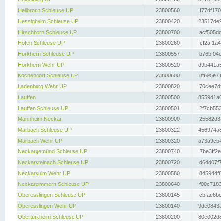
Heilbronn Schleuse UP
23800560
f77df170
Hessigheim Schleuse UP
23800420
23517de9
Hirschhorn Schleuse UP
23800700
acf505dd
Hofen Schleuse UP
23800260
cf2af1a4
Horkheim Schleuse UP
23800557
b76bf04c
Horkheim Wehr UP
23800520
d9b441a5
Kochendorf Schleuse UP
23800600
8f695e71
Ladenburg Wehr UP
23800820
70cee7df
Lauffen
23800500
8559d1a0
Lauffen Schleuse UP
23800501
2f7cb553
Mannheim Neckar
23800900
25582d3f
Marbach Schleuse UP
23800322
456974a8
Marbach Wehr UP
23800320
a73a9cb4
Neckargemünd Schleuse UP
23800740
7be3ff2e
Neckarsteinach Schleuse UP
23800720
d64d07f7
Neckarsulm Wehr UP
23800580
845944f8
Neckarzimmern Schleuse UP
23800640
f00c7183
Oberesslingen Schleuse UP
23800145
cbfae6bc
Oberesslingen Wehr UP
23800140
9de0843a
Obertürkheim Schleuse UP
23800200
80e002d8