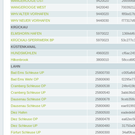
WANGEROOGE OST
9420020
26656fda
WANGEROOGE WEST
9420040
70039212
WHV ALTER VORHAFEN
9440020
f85bd17b
WHV NEUER VORHAFEN
9440030
f77317d9
KRÜCKAU
ELMSHORN HAFEN
5970022
136febf6
KRÜCKAU-SPERRWERK BP
5970023
53c277c3
KÜSTENKANAL
HUNDSMÜHLEN
4960020
cf6ac249
Hilkenbrook
3800010
58ccd6f0
LAHN
Bad Ems Schleuse UP
25800700
c005afb9
Bad Ems Wehr OP
25800690
f2295e77
Cramberg Schleuse OP
25800538
24fe419b
Cramberg Schleuse UP
25800540
3abb36d1
Dausenau Schleuse OP
25800678
9ceb358c
Dausenau Schleuse UP
25800680
eae91991
Diez Hafen
25800500
eadedeb6
Diez Schleuse OP
25800478
ea62ec5f
Diez Schleuse UP
25800480
31750a0f
Fürfurt Schleuse UP
25800300
34af0fca