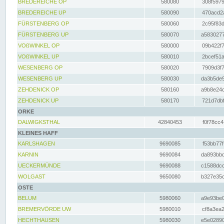
BREDEREICHE OP
580080
308f5979
BREDEREICHE UP
580090
470acd2a
FÜRSTENBERG OP
580060
2c95f83d
FÜRSTENBERG UP
580070
a5830277
VOßWINKEL OP
580000
09b422f7
VOßWINKEL UP
580010
2bcef51a
WESENBERG OP
580020
7909d3f7
WESENBERG UP
580030
da3b5de9
ZEHDENICK OP
580160
a9b8e24c
ZEHDENICK UP
580170
721d7dbf
ORKE
DALWIGKSTHAL
42840453
f0f78cc4
KLEINES HAFF
KARLSHAGEN
9690085
f53bb77f
KARNIN
9690084
da893bbd
UECKERMÜNDE
9690088
c1588dcc
WOLGAST
9650080
b327e35c
OSTE
BELUM
5980060
a9e93be0
BREMERVÖRDE UW
5980010
cf8a3ea2
HECHTHAUSEN
5980030
e5e02890