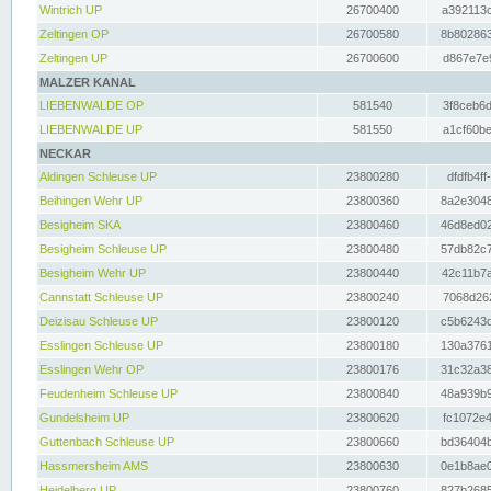
Wintrich UP
26700400
a392113c
Zeltingen OP
26700580
8b802863
Zeltingen UP
26700600
d867e7e9
MALZER KANAL
LIEBENWALDE OP
581540
3f8ceb6d
LIEBENWALDE UP
581550
a1cf60be
NECKAR
Aldingen Schleuse UP
23800280
dfdfb4ff
Beihingen Wehr UP
23800360
8a2e3048
Besigheim SKA
23800460
46d8ed02
Besigheim Schleuse UP
23800480
57db82c7
Besigheim Wehr UP
23800440
42c11b7a
Cannstatt Schleuse UP
23800240
7068d262
Deizisau Schleuse UP
23800120
c5b6243d
Esslingen Schleuse UP
23800180
130a3761
Esslingen Wehr OP
23800176
31c32a38
Feudenheim Schleuse UP
23800840
48a939b9
Gundelsheim UP
23800620
fc1072e4
Guttenbach Schleuse UP
23800660
bd36404b
Hassmersheim AMS
23800630
0e1b8ae0
Heidelberg UP
23800760
827b2685