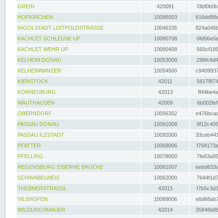
GREIN
420091
f3bf0b0b
HOFKIRCHEN
10088003
616dd98e
INGOLSTADT LUITPOLDSTRASSE
10046105
824a046b
KACHLET SCHLEUSE UP
10090708
0fd56e0a
KACHLET WEHR UP
10090408
560cf185
KELHEIM DONAU
10053009
296fc6d4
KELHEIMWINZER
10054500
c9409937
KIENSTOCK
42011
56178f74
KORNEUBURG
42013
ff44be4a
MAUTHAUSEN
42009
6b002fef
OBERNDORF
10056302
e476bcad
PASSAU DONAU
10091008
9f12c405
PASSAU ILZSTADT
10092000
33ceb441
PFATTER
10068006
f768173a
PFELLING
10078000
7fe63a95
REGENSBURG EISERNE BRÜCKE
10061007
eebd633a
SCHWABELWEIS
10062000
7644f1d7
THEBNERSTRASSL
42015
f7b5c3d3
VILSHOFEN
10089006
e6d68ab7
WILDUNGSMAUER
42014
35846b8b