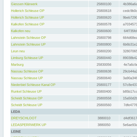
Giessen Klärwerk
25800100
4b386a6a
Hollerich Schleuse OP
25800618
cedc9b0c
Hollerich Schleuse UP
25800620
9beb7290
Kalkofen Schleuse OP
25800578
a7034573
Kalkofen neu
25800600
64f735fd
Lahnstein Schleuse OP
25800798
664d68ea
Lahnstein Schleuse UP
25800800
6b6b31e2
Leun neu
25800200
32807065
Limburg Schleuse UP
25800440
89038b42
Marburg
25830056
4e7a6cfa
Nassau Schleuse OP
25800638
29cb44a2
Nassau Schleuse UP
25800640
3a90a346
Niederbiel Schleuse Kanal OP
25800177
57c8e437
Runkel Schleuse UP
25800400
b85b17cc
Scheidt Schleuse OP
25800558
15a50d2b
Scheidt Schleuse UP
25800560
7dfe4776
LEDA
DREYSCHLOOT
3880010
d4df3617
LEDASPERRWERK UP
3880050
5e6ae93a
LEINE