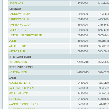
IJSSELKOP
2790070
bbaefa8e
ILMENAU
BARDOWICK OP
5940029
07830b68
BARDOWICK UP
5940030
a238b70f
FAHRENHOLZ OP
5940070
c33c3667
FAHRENHOLZ UP
5940060
bb62b28f
ILMENAU SPERRWERK AP
5940080
6b05e8dc
LÜNE
5940020
d7a8df36
WITTORF OP
5940049
eb3d4195
WITTORF UP
5940050
308c39b6
ITTER ZUR EDER
HERZHAUSEN
42800218
855205e7
ITTER ZUR DIEMEL
KOTTHAUSEN
44100013
36243256
JADE
HOOKSIELPLATE
9430020
fac30fe9
JADE-WESER-PORT
9430050
33bdec83
MELLUMPLATE
9420010
c8b9a2b6
SCHILLIG
9430030
b1cda5a0
WANGEROOGE NORD
9420030
c41d42b1