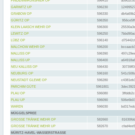
FINDENWIRUNSHIER OP
596410
a5902c55
GARWITZ UP
596230
12499527
GRABOW OP
596330
db4a69b2
GÜRITZ OP
596350
956ce5ff
KLEIN LAASCH WEHR OP
596300
25530a3e
LEWITZ OP
596250
7bbd90ad
LÜBZ OP
596140
d75442cf
MALCHOW WEHR OP
596200
bccaacb3
MALLISS OP
596390
497c29ee
MALLISS UP
596400
a64918a6
NEU KALLISS OP
596430
30739ff3
NEUBURG OP
596160
541c508a
NEUSTADT GLEWE OP
596280
c4381eb3
PARCHIM GÜTE
5961801
3dec3921
PLAU OP
596080
3ffddb2c
PLAU UP
596090
506e6b03
WAREN
596030
bd317edd
MÜGGELSPREE
GROSSE TRÄNKE WEHR OP
582660
81630fdd
GROSSE TRÄNKE WEHR UP
582670
cfad4ee5
MÜRITZ-HAVEL-WASSERSTRASSE