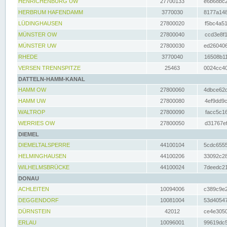
HENRICHENBURG UW
27700133
e6b68bc2
HERBRUM HAFENDAMM
3770030
8177a148
LÜDINGHAUSEN
27800020
f5bc4a51
MÜNSTER OW
27800040
ccd3e8f1
MÜNSTER UW
27800030
ed260406
RHEDE
3770040
16508b11
VERSEN TRENNSPITZE
25463
0024cc40
DATTELN-HAMM-KANAL
HAMM OW
27800060
4dbce62d
HAMM UW
27800080
4ef9dd9c
WALTROP
27800090
facc5c16
WERRIES OW
27800050
d31767ef
DIEMEL
DIEMELTALSPERRE
44100104
5cdc6555
HELMINGHAUSEN
44100206
33092c28
WILHELMSBRÜCKE
44100024
7deedc21
DONAU
ACHLEITEN
10094006
c389c9e2
DEGGENDORF
10081004
53d40547
DÜRNSTEIN
42012
ce4e3050
ERLAU
10096001
99619dc5