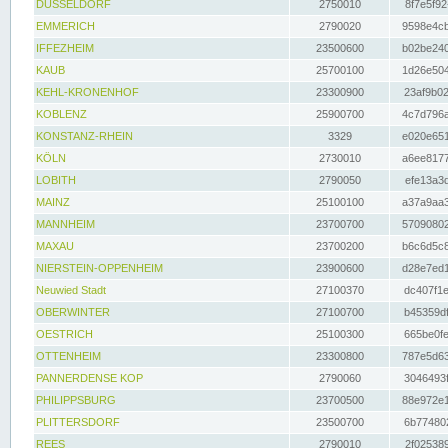
DÜSSELDORF
2750010
8f7e5f92
EMMERICH
2790020
9598e4cb
IFFEZHEIM
23500600
b02be240
KAUB
25700100
1d26e504
KEHL-KRONENHOF
23300900
23af9b02
KOBLENZ
25900700
4c7d796a
KONSTANZ-RHEIN
3329
e020e651
KÖLN
2730010
a6ee8177
LOBITH
2790050
efe13a3d
MAINZ
25100100
a37a9aa3
MANNHEIM
23700700
57090802
MAXAU
23700200
b6c6d5c8
NIERSTEIN-OPPENHEIM
23900600
d28e7ed1
Neuwied Stadt
27100370
dc407f1e
OBERWINTER
27100700
b45359df
OESTRICH
25100300
665be0fe
OTTENHEIM
23300800
787e5d63
PANNERDENSE KOP
2790060
3046493f
PHILIPPSBURG
23700500
88e972e1
PLITTERSDORF
23500700
6b774802
REES
2790010
2f025389