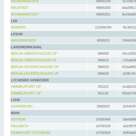
HERRENHAUSEN
48800108
8134af78
NEUSTADT
48800200
dda39817
SCHWARMSTEDT
48800301
8e16bd66
LEK
KRIMPEN
123456784
f5c96f13
LESUM
WASSERHORST
4930010
76844306
LANDWEHRKANAL
BERLIN-OBERSCHLEUSE OP
586600
24ce3282
BERLIN-OBERSCHLEUSE UP
586610
c42ad3df
BERLIN-UNTERSCHLEUSE OP
586620
503ad891
BERLIN-UNTERSCHLEUSE UP
586630
d198c901
LYCHENER GEWÄSSER
HIMMELPFORT OP
581110
bcdfa310
HIMMELPFORT UP
581120
9592d736
LÜHE
HORNEBURG
5960020
3244d787
MAIN
ASTHEIM
24300406
3de69bf8
FAULBACH
24700109
a919f57f
FRANKFURT OSTHAFEN
24700404
66ff3eb4