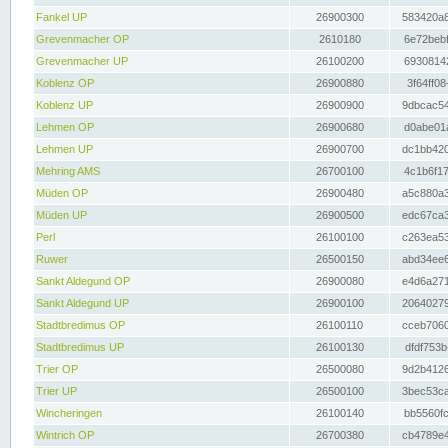
Fankel UP
26900300
583420a8
Grevenmacher OP
2610180
6e72bebf
Grevenmacher UP
26100200
69308142
Koblenz OP
26900880
3f64ff08
Koblenz UP
26900900
9dbcac54
Lehmen OP
26900680
d0abe01a
Lehmen UP
26900700
dc1bb420
Mehring AMS
26700100
4c1b6f17
Müden OP
26900480
a5c880a3
Müden UP
26900500
edc67ca3
Perl
26100100
c263ea53
Ruwer
26500150
abd34ee6
Sankt Aldegund OP
26900080
e4d6a271
Sankt Aldegund UP
26900100
20640279
Stadtbredimus OP
26100110
cceb7060
Stadtbredimus UP
26100130
dfdf753b
Trier OP
26500080
9d2b4126
Trier UP
26500100
3bec53ca
Wincheringen
26100140
bb5560fc
Wintrich OP
26700380
cb4789e4