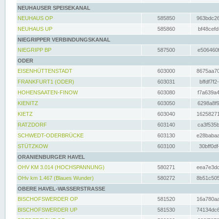
NEUHAUSER SPEISEKANAL
NEUHAUS OP
585850
963bdc26
NEUHAUS UP
585860
bf48cefd
NIEGRIPPER VERBINDUNGSKANAL
NIEGRIPP BP
587500
e506460f
ODER
EISENHÜTTENSTADT
603000
8675aa70
FRANKFURT1 (ODER)
603031
bffdf7f2
HOHENSAATEN-FINOW
603080
f7a639a4
KIENITZ
603050
6298a8f9
KIETZ
603040
16258271
RATZDORF
603140
ca3f535b
SCHWEDT-ODERBRÜCKE
603130
e28babaa
STÜTZKOW
603100
30bff0df
ORANIENBURGER HAVEL
OHV KM 3.014 (HOCHSPANNUNG)
580271
eea7e3dc
OHv km 1.467 (Blaues Wunder)
580272
8b51c505
OBERE HAVEL-WASSERSTRASSE
BISCHOFSWERDER OP
581520
16a780aa
BISCHOFSWERDER UP
581530
74134dc6