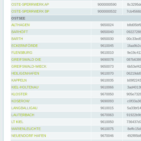
OSTE-SPERRWERK AP
9000000590
8c3295dc
OSTE-SPERRWERK BP
9000000532
7cb4566b
OSTSEE
ALTHAGEN
9650024
b8d05bf9
BARHÖFT
9650040
09227288
BARTH
9650030
00c33ed9
ECKERNFÖRDE
9610045
1faa9b2c
FLENSBURG
9610010
9e19c411
GREIFSWALD OIE
9690078
087b6386
GREIFSWALD-WIECK
9650073
6b53ef42
HEILIGENHAFEN
9610070
06219dd9
KAPPELN
9610035
b09f2243
KIEL-HOLTENAU
9610066
3ad4013f
KLOSTER
9670050
905e7328
KOSEROW
9690093
c0f33a36
LANGBALLIGAU
9610015
5a33bf14
LAUTERBACH
9670063
91922b9b
LT KIEL
9610050
736437d7
MARIENLEUCHTE
9610075
8effc15d
NEUENDORF HAFEN
9670046
492f85b8