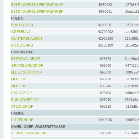
ESTE INNERES SPERRWERK AP
5950082
227b83f7
ESTE INNERES SPERRWERK BP
5950081
5fea1a12
FULDA
BONAFORTH
42900201
23721dfd
GREBENAU
42700202
acd63934
GUNTERSHAUSEN
42900100
213a585d
ROTENBURG
42700100
d1ba62a4
FINOWKANAL
EBERSWALDE OP
693170
3cd46cc7
GRAFENBRÜCK OP
693050
547422fb
LEESENBRÜCK OP
693030
f099ce74
LIEPE OP
693230
6f81b35f
LIEPE UP
693240
79d783d3
RAGÖSE OP
693190
b6bbe4f8
RUHLSDORF OP
693010
6629a4ca
STECHER OP
693210
516fbf8c
HAMME
RITTERHUDE
4940030
f49855d8
HAVEL-ODER-WASSERSTRASSE
BERLIN-SPANDAU OP
580300
e607a4b6