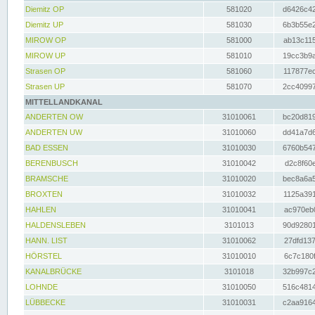
Diemitz OP
581020
d6426c42
Diemitz UP
581030
6b3b55e2
MIROW OP
581000
ab13c115
MIROW UP
581010
19cc3b9a
Strasen OP
581060
117877ec
Strasen UP
581070
2cc40997
MITTELLANDKANAL
ANDERTEN OW
31010061
bc20d819
ANDERTEN UW
31010060
dd41a7d6
BAD ESSEN
31010030
6760b547
BERENBUSCH
31010042
d2c8f60e
BRAMSCHE
31010020
bec8a6a5
BROXTEN
31010032
1125a391
HAHLEN
31010041
ac970eb0
HALDENSLEBEN
3101013
90d92801
HANN. LIST
31010062
27dfd137
HÖRSTEL
31010010
6c7c180f
KANALBRÜCKE
3101018
32b997c2
LOHNDE
31010050
516c4814
LÜBBECKE
31010031
c2aa9164