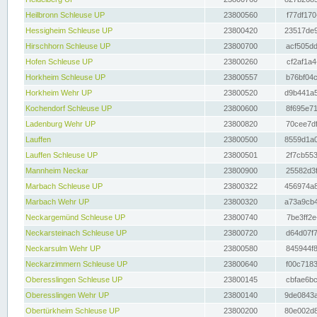
Heilbronn Schleuse UP
23800560
f77df170
Hessigheim Schleuse UP
23800420
23517de9
Hirschhorn Schleuse UP
23800700
acf505dd
Hofen Schleuse UP
23800260
cf2af1a4
Horkheim Schleuse UP
23800557
b76bf04c
Horkheim Wehr UP
23800520
d9b441a5
Kochendorf Schleuse UP
23800600
8f695e71
Ladenburg Wehr UP
23800820
70cee7df
Lauffen
23800500
8559d1a0
Lauffen Schleuse UP
23800501
2f7cb553
Mannheim Neckar
23800900
25582d3f
Marbach Schleuse UP
23800322
456974a8
Marbach Wehr UP
23800320
a73a9cb4
Neckargemünd Schleuse UP
23800740
7be3ff2e
Neckarsteinach Schleuse UP
23800720
d64d07f7
Neckarsulm Wehr UP
23800580
845944f8
Neckarzimmern Schleuse UP
23800640
f00c7183
Oberesslingen Schleuse UP
23800145
cbfae6bc
Oberesslingen Wehr UP
23800140
9de0843a
Obertürkheim Schleuse UP
23800200
80e002d8