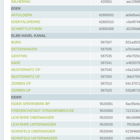
WILHERING
420061
aec23fd6
EDER
AFFOLDERN
42800502
ab9d5a42
EDERTALSPERRE
42800310
c6e9f744
SCHMITTLOTHEIM
42800309
d2155fa6
ELBE-HAVEL-KANAL
BURG
587507
831ad501
DETERSHAGEN
587505
a7b1eda9
GENTHIN
587535
e9e7f20c
KADE
587541
e4f29379
WUSTERWITZ OP
587540
c6a12d34
WUSTERWITZ UP
587550
3bfcf759
ZERBEN OP
587510
64c37072
ZERBEN UP
587520
532d8718
EIDER
EIDER-SPERRWERK BP
9520081
8ac85e6c
FRIEDRICHSTADT STRASSENBRÜCKE
9520060
721313e7
LEXFÄHRE OBERWASSER
9520020
86c5688f
LEXFÄHRE UNTERWASSER
9520030
7f01fbd8
NORDFELD OBERWASSER
9520040
61394669
NORDFELD UNTERWASSER
9520050
cb93548e