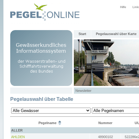
Hilfe
Link
Start
Pegelauswahl über Karte
Newsletter
Pegelauswahl über Tabelle
Pegelname
Nummer
UU
ALLER
AHLDEN
48900102
522286e2