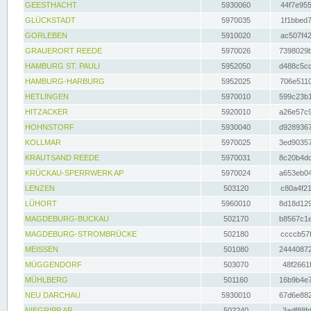
GEESTHACHT
5930060
44f7e955
GLÜCKSTADT
5970035
1f1bbed7
GORLEBEN
5910020
ac507f42
GRAUERORT REEDE
5970026
7398029b
HAMBURG ST. PAULI
5952050
d488c5cc
HAMBURG-HARBURG
5952025
706e5110
HETLINGEN
5970010
599c23b1
HITZACKER
5920010
a26e57c9
HOHNSTORF
5930040
d9289367
KOLLMAR
5970025
3ed90357
KRAUTSAND REEDE
5970031
8c20b4dc
KRÜCKAU-SPERRWERK AP
5970024
a653eb04
LENZEN
503120
c80a4f21
LÜHORT
5960010
8d18d129
MAGDEBURG-BUCKAU
502170
b8567c1e
MAGDEBURG-STROMBRÜCKE
502180
ccccb57f
MEISSEN
501080
24440872
MÜGGENDORF
503070
48f2661f
MÜHLBERG
501160
16b9b4e7
NEU DARCHAU
5930010
67d6e882
NIEGRIPP AP
502240
3adf88fd