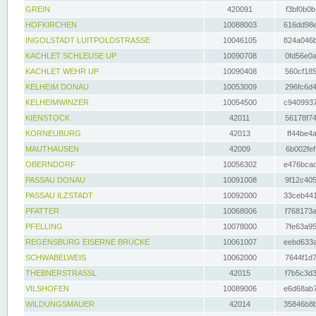
GREIN
420091
f3bf0b0b
HOFKIRCHEN
10088003
616dd98e
INGOLSTADT LUITPOLDSTRASSE
10046105
824a046b
KACHLET SCHLEUSE UP
10090708
0fd56e0a
KACHLET WEHR UP
10090408
560cf185
KELHEIM DONAU
10053009
296fc6d4
KELHEIMWINZER
10054500
c9409937
KIENSTOCK
42011
56178f74
KORNEUBURG
42013
ff44be4a
MAUTHAUSEN
42009
6b002fef
OBERNDORF
10056302
e476bcad
PASSAU DONAU
10091008
9f12c405
PASSAU ILZSTADT
10092000
33ceb441
PFATTER
10068006
f768173a
PFELLING
10078000
7fe63a95
REGENSBURG EISERNE BRÜCKE
10061007
eebd633a
SCHWABELWEIS
10062000
7644f1d7
THEBNERSTRASSL
42015
f7b5c3d3
VILSHOFEN
10089006
e6d68ab7
WILDUNGSMAUER
42014
35846b8b