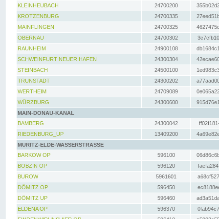
KLEINHEUBACH
24700200
355b02d2
KROTZENBURG
24700335
27eed51b
MAINFLINGEN
24700325
4627475d
OBERNAU
24700302
3c7cfb10
RAUNHEIM
24900108
db1684c1
SCHWEINFURT NEUER HAFEN
24300304
42ecae60
STEINBACH
24500100
1ed983c3
TRUNSTADT
24300202
a77aad00
WERTHEIM
24709089
0e065a22
WÜRZBURG
24300600
915d76e1
MAIN-DONAU-KANAL
BAMBERG
24300042
ff02f181
RIEDENBURG_UP
13409200
4a69e82e
MÜRITZ-ELDE-WASSERSTRASSE
BARKOW OP
596100
06d86c6b
BOBZIN OP
596120
faefa284
BUROW
5961601
a68cf527
DÖMITZ OP
596450
ec8188ee
DÖMITZ UP
596460
ad3a51da
ELDENA OP
596370
0fab94c7