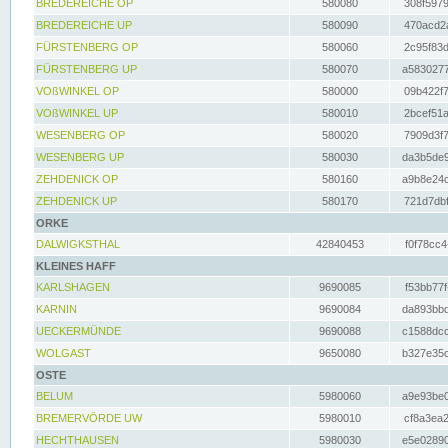
BREDEREICHE OP
580080
308f5979
BREDEREICHE UP
580090
470acd2a
FÜRSTENBERG OP
580060
2c95f83d
FÜRSTENBERG UP
580070
a5830277
VOßWINKEL OP
580000
09b422f7
VOßWINKEL UP
580010
2bcef51a
WESENBERG OP
580020
7909d3f7
WESENBERG UP
580030
da3b5de9
ZEHDENICK OP
580160
a9b8e24c
ZEHDENICK UP
580170
721d7dbf
ORKE
DALWIGKSTHAL
42840453
f0f78cc4
KLEINES HAFF
KARLSHAGEN
9690085
f53bb77f
KARNIN
9690084
da893bbd
UECKERMÜNDE
9690088
c1588dcc
WOLGAST
9650080
b327e35c
OSTE
BELUM
5980060
a9e93be0
BREMERVÖRDE UW
5980010
cf8a3ea2
HECHTHAUSEN
5980030
e5e02890