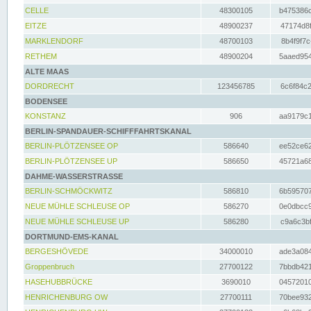
CELLE
48300105
b475386c
EITZE
48900237
47174d8f
MARKLENDORF
48700103
8b4f9f7c
RETHEM
48900204
5aaed954
ALTE MAAS
DORDRECHT
123456785
6c6f84c2
BODENSEE
KONSTANZ
906
aa9179c1
BERLIN-SPANDAUER-SCHIFFFAHRTSKANAL
BERLIN-PLÖTZENSEE OP
586640
ee52ce62
BERLIN-PLÖTZENSEE UP
586650
45721a68
DAHME-WASSERSTRASSE
BERLIN-SCHMÖCKWITZ
586810
6b595707
NEUE MÜHLE SCHLEUSE OP
586270
0e0dbcc9
NEUE MÜHLE SCHLEUSE UP
586280
c9a6c3bf
DORTMUND-EMS-KANAL
BERGESHÖVEDE
34000010
ade3a084
Groppenbruch
27700122
7bbdb421
HASEHUBBRÜCKE
3690010
04572010
HENRICHENBURG OW
27700111
70bee932