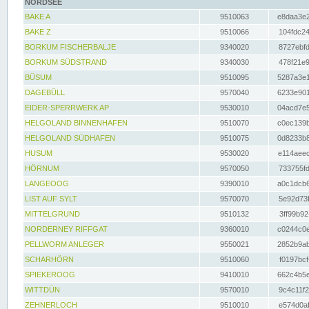
NORDSEE
BAKE A
9510063
e8daa3e2
BAKE Z
9510066
104fdc24
BORKUM FISCHERBALJE
9340020
8727ebfd
BORKUM SÜDSTRAND
9340030
478f21e9
BÜSUM
9510095
5287a3e1
DAGEBÜLL
9570040
6233e901
EIDER-SPERRWERK AP
9530010
04acd7e5
HELGOLAND BINNENHAFEN
9510070
c0ec139b
HELGOLAND SÜDHAFEN
9510075
0d8233b8
HUSUM
9530020
e114aeec
HÖRNUM
9570050
733755fd
LANGEOOG
9390010
a0c1dcb6
LIST AUF SYLT
9570070
5e92d73f
MITTELGRUND
9510132
3ff99b92
NORDERNEY RIFFGAT
9360010
c0244c0e
PELLWORM ANLEGER
9550021
2852b9ab
SCHARHÖRN
9510060
f0197bcf
SPIEKEROOG
9410010
662c4b5e
WITTDÜN
9570010
9c4c11f2
ZEHNERLOCH
9510010
e574d0af