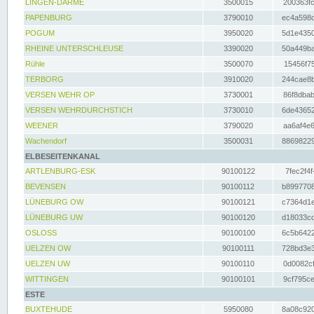
LINGEN-DARME
3500015
200363fc
PAPENBURG
3790010
ec4a598d
POGUM
3950020
5d1e4350
RHEINE UNTERSCHLEUSE
3390020
50a449ba
Rühle
3500070
15456f75
TERBORG
3910020
244cae8b
VERSEN WEHR OP
3730001
86f8dbab
VERSEN WEHRDURCHSTICH
3730010
6de43652
WEENER
3790020
aa6af4e6
Wachendorf
3500031
88698229
ELBESEITENKANAL
ARTLENBURG-ESK
90100122
7fec2f4f
BEVENSEN
90100112
b8997708
LÜNEBURG OW
90100121
c7364d1e
LÜNEBURG UW
90100120
d18033cd
OSLOSS
90100100
6c5b6422
UELZEN OW
90100111
728bd3e3
UELZEN UW
90100110
0d0082cf
WITTINGEN
90100101
9cf795ce
ESTE
BUXTEHUDE
5950080
8a08c920