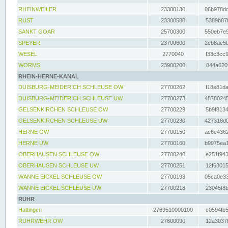
RHEINWEILER
23300130
06b978dd
RUST
23300580
5389b878
SANKT GOAR
25700300
550eb7e9
SPEYER
23700600
2cb8ae5b
WESEL
2770040
f33c3cc9
WORMS
23900200
844a620f
RHEIN-HERNE-KANAL
DUISBURG-MEIDERICH SCHLEUSE OW
27700262
f18e81da
DUISBURG-MEIDERICH SCHLEUSE UW
27700273
48780245
GELSENKIRCHEN SCHLEUSE OW
27700229
5b9f8134
GELSENKIRCHEN SCHLEUSE UW
27700230
427318d0
HERNE OW
27700150
ac6c4362
HERNE UW
27700160
b9975ea1
OBERHAUSEN SCHLEUSE OW
27700240
e251f943
OBERHAUSEN SCHLEUSE UW
27700251
12f63015
WANNE EICKEL SCHLEUSE OW
27700193
05ca0e33
WANNE EICKEL SCHLEUSE UW
27700218
23045f8b
RUHR
Hattingen
2769510000100
c0594fb5
RUHRWEHR OW
27600090
12a3037f