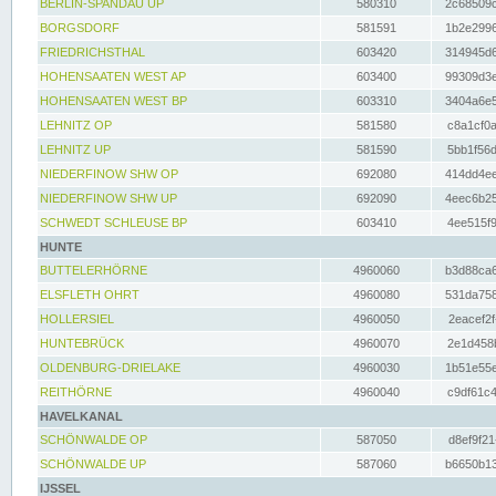
BERLIN-SPANDAU UP
580310
2c68509c
BORGSDORF
581591
1b2e2996
FRIEDRICHSTHAL
603420
314945d6
HOHENSAATEN WEST AP
603400
99309d3e
HOHENSAATEN WEST BP
603310
3404a6e5
LEHNITZ OP
581580
c8a1cf0a
LEHNITZ UP
581590
5bb1f56d
NIEDERFINOW SHW OP
692080
414dd4ee
NIEDERFINOW SHW UP
692090
4eec6b25
SCHWEDT SCHLEUSE BP
603410
4ee515f9
HUNTE
BUTTELERHÖRNE
4960060
b3d88ca6
ELSFLETH OHRT
4960080
531da758
HOLLERSIEL
4960050
2eacef2f
HUNTEBRÜCK
4960070
2e1d458b
OLDENBURG-DRIELAKE
4960030
1b51e55e
REITHÖRNE
4960040
c9df61c4
HAVELKANAL
SCHÖNWALDE OP
587050
d8ef9f21
SCHÖNWALDE UP
587060
b6650b13
IJSSEL