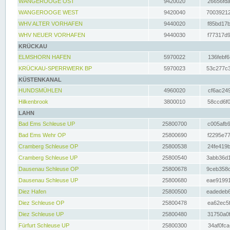
WANGEROOGE OST
9420020
26656fda
WANGEROOGE WEST
9420040
70039212
WHV ALTER VORHAFEN
9440020
f85bd17b
WHV NEUER VORHAFEN
9440030
f77317d9
KRÜCKAU
ELMSHORN HAFEN
5970022
136febf6
KRÜCKAU-SPERRWERK BP
5970023
53c277c3
KÜSTENKANAL
HUNDSMÜHLEN
4960020
cf6ac249
Hilkenbrook
3800010
58ccd6f0
LAHN
Bad Ems Schleuse UP
25800700
c005afb9
Bad Ems Wehr OP
25800690
f2295e77
Cramberg Schleuse OP
25800538
24fe419b
Cramberg Schleuse UP
25800540
3abb36d1
Dausenau Schleuse OP
25800678
9ceb358c
Dausenau Schleuse UP
25800680
eae91991
Diez Hafen
25800500
eadedeb6
Diez Schleuse OP
25800478
ea62ec5f
Diez Schleuse UP
25800480
31750a0f
Fürfurt Schleuse UP
25800300
34af0fca