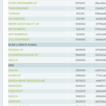
STÖR-SPERRWERK AP
5970041
d9acdbec
TANGERMÜNDE
502350
13e91b77
TORGAU
501261
83bbaedb
VOCKERODE
501480
ae93f2a5
WEHR GEESTHACHT UP
5930062
0f7f58a8
WITTENBERG
501420
070b1eb4
WITTENBERGE
503050
cbf3cd49
ZOLLENSPIEKER
5930090
3de8ea26
ELBE-LÜBECK-KANAL
BÜSSAU UP
9669040
bf7bb8e8
DONNERSCHLEUSE OP
9660049
45634232
MÖLLN
9660050
46644438
EMS
DALUM
3550040
ad357e52
DUKEGAT
3990020
7753c1fa
EMDEN NEUE SEESCHLEUSE
3970010
edfdf747
EMSHÖRN
9340010
c8af067c
FUESTRUP
3310010
3a8ed45f
KNOCK
3990010
438b565e
LEERORT
3910010
abb23dad