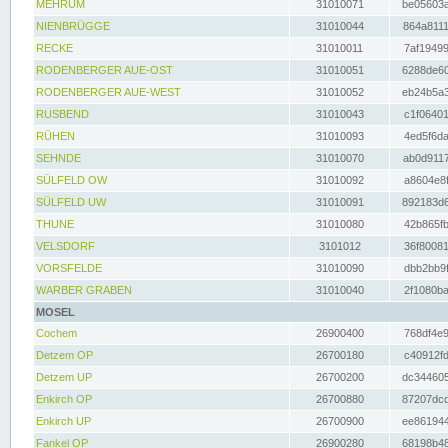
MEHRUM
31010071
be05603a
NIENBRÜGGE
31010044
864a8111
RECKE
31010011
7af19499
RODENBERGER AUE-OST
31010051
6288de60
RODENBERGER AUE-WEST
31010052
eb24b5a3
RUSBEND
31010043
c1f06401
RÜHEN
31010093
4ed5f6da
SEHNDE
31010070
ab0d9117
SÜLFELD OW
31010092
a8604e8f
SÜLFELD UW
31010091
892183d6
THUNE
31010080
42b865fb
VELSDORF
3101012
36f80081
VORSFELDE
31010090
dbb2bb9f
WARBER GRABEN
31010040
2f1080ba
MOSEL
Cochem
26900400
768df4e9
Detzem OP
26700180
c40912fd
Detzem UP
26700200
dc344605
Enkirch OP
26700880
87207dcd
Enkirch UP
26700900
ee861944
Fankel OP
26900280
68198b48