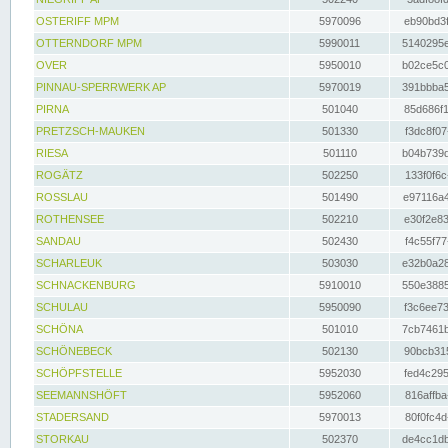
OSTERIFF MPM
5970096
eb90bd3f
OTTERNDORF MPM
5990011
5140295e
OVER
5950010
b02ce5c0
PINNAU-SPERRWERK AP
5970019
391bbba5
PIRNA
501040
85d686f1
PRETZSCH-MAUKEN
501330
f3dc8f07
RIESA
501110
b04b739d
ROGÄTZ
502250
133f0f6c
ROSSLAU
501490
e97116a4
ROTHENSEE
502210
e30f2e83
SANDAU
502430
f4c55f77
SCHARLEUK
503030
e32b0a28
SCHNACKENBURG
5910010
550e3885
SCHULAU
5950090
f3c6ee73
SCHÖNA
501010
7cb7461b
SCHÖNEBECK
502130
90bcb315
SCHÖPFSTELLE
5952030
fed4c295
SEEMANNSHÖFT
5952060
816affba
STADERSAND
5970013
80f0fc4d
STORKAU
502370
de4cc1db