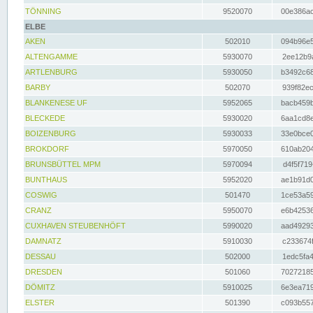
TÖNNING
9520070
00e386ac
ELBE
AKEN
502010
094b96e5
ALTENGAMME
5930070
2ee12b9a
ARTLENBURG
5930050
b3492c68
BARBY
502070
939f82ec
BLANKENESE UF
5952065
bacb459b
BLECKEDE
5930020
6aa1cd8e
BOIZENBURG
5930033
33e0bce0
BROKDORF
5970050
610ab204
BRUNSBÜTTEL MPM
5970094
d4f5f719
BUNTHAUS
5952020
ae1b91d0
COSWIG
501470
1ce53a59
CRANZ
5950070
e6b42536
CUXHAVEN STEUBENHÖFT
5990020
aad49293
DAMNATZ
5910030
c233674f
DESSAU
502000
1edc5fa4
DRESDEN
501060
70272185
DÖMITZ
5910025
6e3ea719
ELSTER
501390
c093b557