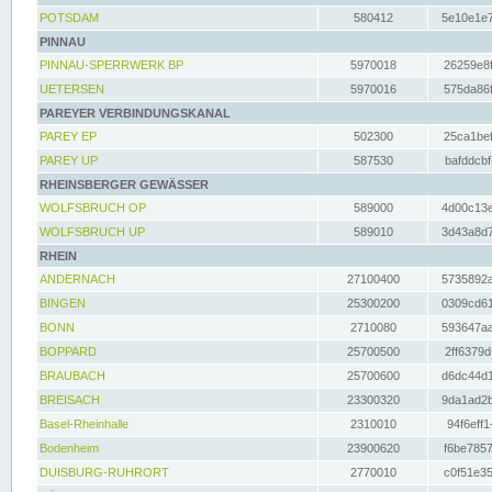
POTSDAM
580412
5e10e1e7
PINNAU
PINNAU-SPERRWERK BP
5970018
26259e8f
UETERSEN
5970016
575da86f
PAREYER VERBINDUNGSKANAL
PAREY EP
502300
25ca1bef
PAREY UP
587530
bafddcbf
RHEINSBERGER GEWÄSSER
WOLFSBRUCH OP
589000
4d00c13e
WOLFSBRUCH UP
589010
3d43a8d7
RHEIN
ANDERNACH
27100400
5735892a
BINGEN
25300200
0309cd61
BONN
2710080
593647aa
BOPPARD
25700500
2ff6379d
BRAUBACH
25700600
d6dc44d1
BREISACH
23300320
9da1ad2b
Basel-Rheinhalle
2310010
94f6eff1
Bodenheim
23900620
f6be7857
DUISBURG-RUHRORT
2770010
c0f51e35