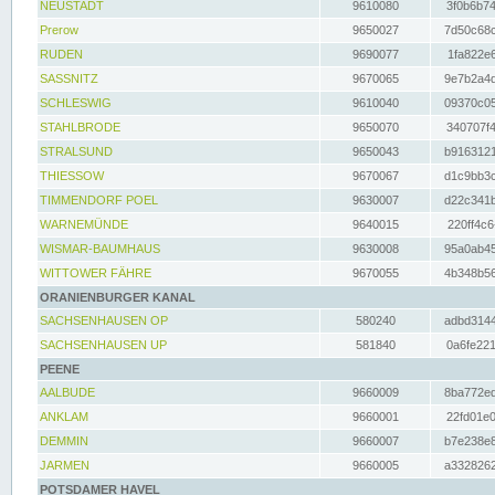
NEUSTADT
9610080
3f0b6b74
Prerow
9650027
7d50c68c
RUDEN
9690077
1fa822e6
SASSNITZ
9670065
9e7b2a4d
SCHLESWIG
9610040
09370c05
STAHLBRODE
9650070
340707f4
STRALSUND
9650043
b9163121
THIESSOW
9670067
d1c9bb3c
TIMMENDORF POEL
9630007
d22c341b
WARNEMÜNDE
9640015
220ff4c6
WISMAR-BAUMHAUS
9630008
95a0ab45
WITTOWER FÄHRE
9670055
4b348b56
ORANIENBURGER KANAL
SACHSENHAUSEN OP
580240
adbd3144
SACHSENHAUSEN UP
581840
0a6fe221
PEENE
AALBUDE
9660009
8ba772ed
ANKLAM
9660001
22fd01e0
DEMMIN
9660007
b7e238e8
JARMEN
9660005
a3328262
POTSDAMER HAVEL