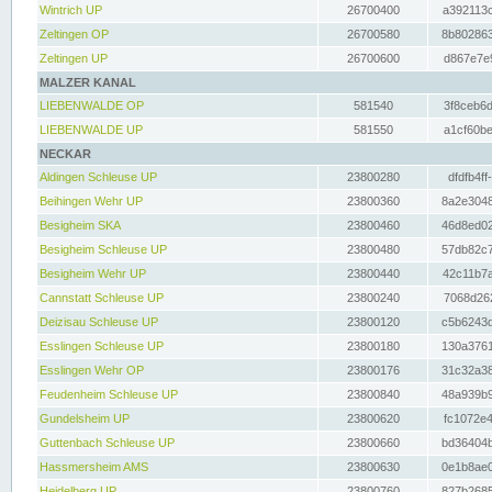
Wintrich UP
26700400
a392113c
Zeltingen OP
26700580
8b802863
Zeltingen UP
26700600
d867e7e9
MALZER KANAL
LIEBENWALDE OP
581540
3f8ceb6d
LIEBENWALDE UP
581550
a1cf60be
NECKAR
Aldingen Schleuse UP
23800280
dfdfb4ff
Beihingen Wehr UP
23800360
8a2e3048
Besigheim SKA
23800460
46d8ed02
Besigheim Schleuse UP
23800480
57db82c7
Besigheim Wehr UP
23800440
42c11b7a
Cannstatt Schleuse UP
23800240
7068d262
Deizisau Schleuse UP
23800120
c5b6243d
Esslingen Schleuse UP
23800180
130a3761
Esslingen Wehr OP
23800176
31c32a38
Feudenheim Schleuse UP
23800840
48a939b9
Gundelsheim UP
23800620
fc1072e4
Guttenbach Schleuse UP
23800660
bd36404b
Hassmersheim AMS
23800630
0e1b8ae0
Heidelberg UP
23800760
827b2685