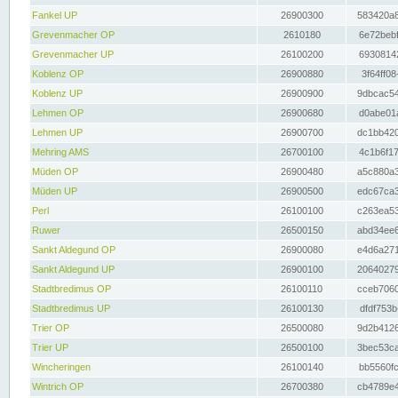
Fankel UP
26900300
583420a8
Grevenmacher OP
2610180
6e72bebf
Grevenmacher UP
26100200
69308142
Koblenz OP
26900880
3f64ff08
Koblenz UP
26900900
9dbcac54
Lehmen OP
26900680
d0abe01a
Lehmen UP
26900700
dc1bb420
Mehring AMS
26700100
4c1b6f17
Müden OP
26900480
a5c880a3
Müden UP
26900500
edc67ca3
Perl
26100100
c263ea53
Ruwer
26500150
abd34ee6
Sankt Aldegund OP
26900080
e4d6a271
Sankt Aldegund UP
26900100
20640279
Stadtbredimus OP
26100110
cceb7060
Stadtbredimus UP
26100130
dfdf753b
Trier OP
26500080
9d2b4126
Trier UP
26500100
3bec53ca
Wincheringen
26100140
bb5560fc
Wintrich OP
26700380
cb4789e4