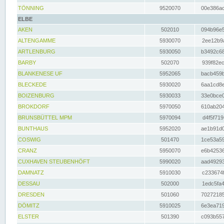
TÖNNING
9520070
00e386ac
ELBE
AKEN
502010
094b96e5
ALTENGAMME
5930070
2ee12b9a
ARTLENBURG
5930050
b3492c68
BARBY
502070
939f82ec
BLANKENESE UF
5952065
bacb459b
BLECKEDE
5930020
6aa1cd8e
BOIZENBURG
5930033
33e0bce0
BROKDORF
5970050
610ab204
BRUNSBÜTTEL MPM
5970094
d4f5f719
BUNTHAUS
5952020
ae1b91d0
COSWIG
501470
1ce53a59
CRANZ
5950070
e6b42536
CUXHAVEN STEUBENHÖFT
5990020
aad49293
DAMNATZ
5910030
c233674f
DESSAU
502000
1edc5fa4
DRESDEN
501060
70272185
DÖMITZ
5910025
6e3ea719
ELSTER
501390
c093b557