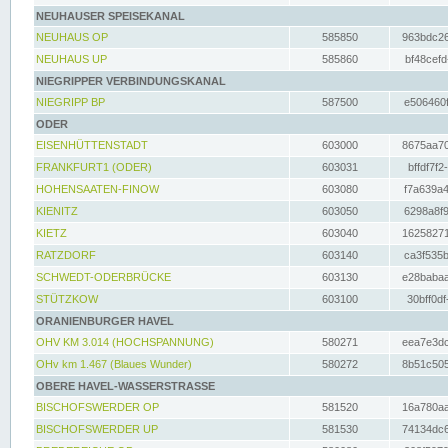
NEUHAUSER SPEISEKANAL
NEUHAUS OP
585850
963bdc26
NEUHAUS UP
585860
bf48cefd
NIEGRIPPER VERBINDUNGSKANAL
NIEGRIPP BP
587500
e506460f
ODER
EISENHÜTTENSTADT
603000
8675aa70
FRANKFURT1 (ODER)
603031
bffdf7f2
HOHENSAATEN-FINOW
603080
f7a639a4
KIENITZ
603050
6298a8f9
KIETZ
603040
16258271
RATZDORF
603140
ca3f535b
SCHWEDT-ODERBRÜCKE
603130
e28babaa
STÜTZKOW
603100
30bff0df
ORANIENBURGER HAVEL
OHV KM 3.014 (HOCHSPANNUNG)
580271
eea7e3dc
OHv km 1.467 (Blaues Wunder)
580272
8b51c505
OBERE HAVEL-WASSERSTRASSE
BISCHOFSWERDER OP
581520
16a780aa
BISCHOFSWERDER UP
581530
74134dc6