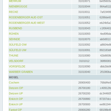
MEHRUM
31010071
be05603a
NIENBRÜGGE
31010044
864a8111
RECKE
31010011
7af19499
RODENBERGER AUE-OST
31010051
6288de60
RODENBERGER AUE-WEST
31010052
eb24b5a3
RUSBEND
31010043
c1f06401
RÜHEN
31010093
4ed5f6da
SEHNDE
31010070
ab0d9117
SÜLFELD OW
31010092
a8604e8f
SÜLFELD UW
31010091
892183d6
THUNE
31010080
42b865fb
VELSDORF
3101012
36f80081
VORSFELDE
31010090
dbb2bb9f
WARBER GRABEN
31010040
2f1080ba
MOSEL
Cochem
26900400
768df4e9
Detzem OP
26700180
c40912fd
Detzem UP
26700200
dc344605
Enkirch OP
26700880
87207dcd
Enkirch UP
26700900
ee861944
Fankel OP
26900280
68198b48