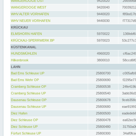
WANGEROOGE OST
9420020
26656fda
WANGEROOGE WEST
9420040
70039212
WHV ALTER VORHAFEN
9440020
f85bd17b
WHV NEUER VORHAFEN
9440030
f77317d9
KRÜCKAU
ELMSHORN HAFEN
5970022
136febf6
KRÜCKAU-SPERRWERK BP
5970023
53c277c3
KÜSTENKANAL
HUNDSMÜHLEN
4960020
cf6ac249
Hilkenbrook
3800010
58ccd6f0
LAHN
Bad Ems Schleuse UP
25800700
c005afb9
Bad Ems Wehr OP
25800690
f2295e77
Cramberg Schleuse OP
25800538
24fe419b
Cramberg Schleuse UP
25800540
3abb36d1
Dausenau Schleuse OP
25800678
9ceb358c
Dausenau Schleuse UP
25800680
eae91991
Diez Hafen
25800500
eadedeb6
Diez Schleuse OP
25800478
ea62ec5f
Diez Schleuse UP
25800480
31750a0f
Fürfurt Schleuse UP
25800300
34af0fca