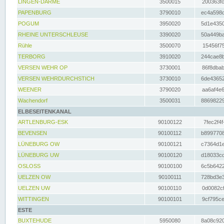
LINGEN-DARME
3500015
200363fc
PAPENBURG
3790010
ec4a598d
POGUM
3950020
5d1e4350
RHEINE UNTERSCHLEUSE
3390020
50a449ba
Rühle
3500070
15456f75
TERBORG
3910020
244cae8b
VERSEN WEHR OP
3730001
86f8dbab
VERSEN WEHRDURCHSTICH
3730010
6de43652
WEENER
3790020
aa6af4e6
Wachendorf
3500031
88698229
ELBESEITENKANAL
ARTLENBURG-ESK
90100122
7fec2f4f
BEVENSEN
90100112
b8997708
LÜNEBURG OW
90100121
c7364d1e
LÜNEBURG UW
90100120
d18033cd
OSLOSS
90100100
6c5b6422
UELZEN OW
90100111
728bd3e3
UELZEN UW
90100110
0d0082cf
WITTINGEN
90100101
9cf795ce
ESTE
BUXTEHUDE
5950080
8a08c920