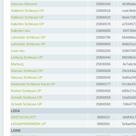
Giessen Klärwerk
25800100
4b386a6a
Hollerich Schleuse OP
25800618
cedc9b0c
Hollerich Schleuse UP
25800620
9beb7290
Kalkofen Schleuse OP
25800578
a7034573
Kalkofen neu
25800600
64f735fd
Lahnstein Schleuse OP
25800798
664d68ea
Lahnstein Schleuse UP
25800800
6b6b31e2
Leun neu
25800200
32807065
Limburg Schleuse UP
25800440
89038b42
Marburg
25830056
4e7a6cfa
Nassau Schleuse OP
25800638
29cb44a2
Nassau Schleuse UP
25800640
3a90a346
Niederbiel Schleuse Kanal OP
25800177
57c8e437
Runkel Schleuse UP
25800400
b85b17cc
Scheidt Schleuse OP
25800558
15a50d2b
Scheidt Schleuse UP
25800560
7dfe4776
LEDA
DREYSCHLOOT
3880010
d4df3617
LEDASPERRWERK UP
3880050
5e6ae93a
LEINE