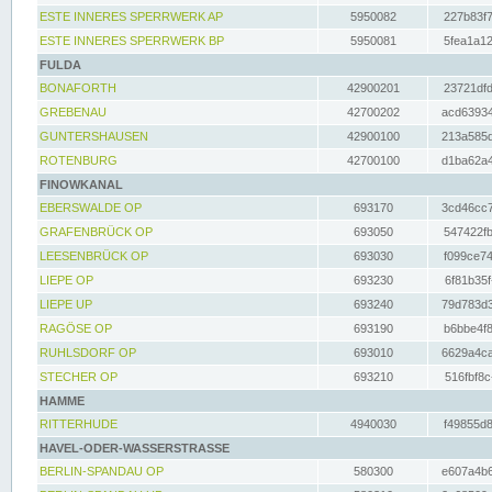
ESTE INNERES SPERRWERK AP
5950082
227b83f7
ESTE INNERES SPERRWERK BP
5950081
5fea1a12
FULDA
BONAFORTH
42900201
23721dfd
GREBENAU
42700202
acd63934
GUNTERSHAUSEN
42900100
213a585d
ROTENBURG
42700100
d1ba62a4
FINOWKANAL
EBERSWALDE OP
693170
3cd46cc7
GRAFENBRÜCK OP
693050
547422fb
LEESENBRÜCK OP
693030
f099ce74
LIEPE OP
693230
6f81b35f
LIEPE UP
693240
79d783d3
RAGÖSE OP
693190
b6bbe4f8
RUHLSDORF OP
693010
6629a4ca
STECHER OP
693210
516fbf8c
HAMME
RITTERHUDE
4940030
f49855d8
HAVEL-ODER-WASSERSTRASSE
BERLIN-SPANDAU OP
580300
e607a4b6