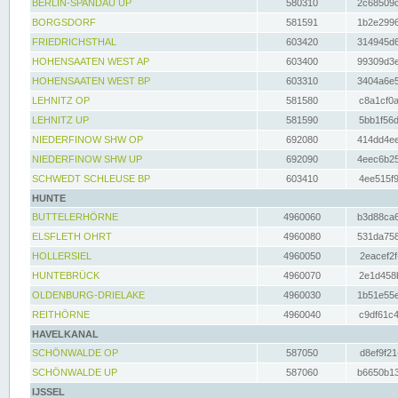
BERLIN-SPANDAU UP
580310
2c68509c
BORGSDORF
581591
1b2e2996
FRIEDRICHSTHAL
603420
314945d6
HOHENSAATEN WEST AP
603400
99309d3e
HOHENSAATEN WEST BP
603310
3404a6e5
LEHNITZ OP
581580
c8a1cf0a
LEHNITZ UP
581590
5bb1f56d
NIEDERFINOW SHW OP
692080
414dd4ee
NIEDERFINOW SHW UP
692090
4eec6b25
SCHWEDT SCHLEUSE BP
603410
4ee515f9
HUNTE
BUTTELERHÖRNE
4960060
b3d88ca6
ELSFLETH OHRT
4960080
531da758
HOLLERSIEL
4960050
2eacef2f
HUNTEBRÜCK
4960070
2e1d458b
OLDENBURG-DRIELAKE
4960030
1b51e55e
REITHÖRNE
4960040
c9df61c4
HAVELKANAL
SCHÖNWALDE OP
587050
d8ef9f21
SCHÖNWALDE UP
587060
b6650b13
IJSSEL