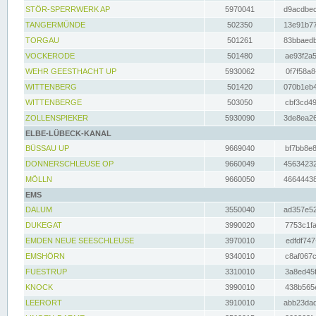
STÖR-SPERRWERK AP
5970041
d9acdbec
TANGERMÜNDE
502350
13e91b77
TORGAU
501261
83bbaedb
VOCKERODE
501480
ae93f2a5
WEHR GEESTHACHT UP
5930062
0f7f58a8
WITTENBERG
501420
070b1eb4
WITTENBERGE
503050
cbf3cd49
ZOLLENSPIEKER
5930090
3de8ea26
ELBE-LÜBECK-KANAL
BÜSSAU UP
9669040
bf7bb8e8
DONNERSCHLEUSE OP
9660049
45634232
MÖLLN
9660050
46644438
EMS
DALUM
3550040
ad357e52
DUKEGAT
3990020
7753c1fa
EMDEN NEUE SEESCHLEUSE
3970010
edfdf747
EMSHÖRN
9340010
c8af067c
FUESTRUP
3310010
3a8ed45f
KNOCK
3990010
438b565e
LEERORT
3910010
abb23dad