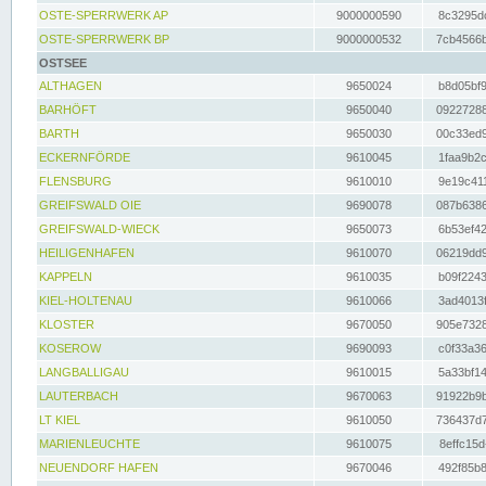
OSTE-SPERRWERK AP
9000000590
8c3295dc
OSTE-SPERRWERK BP
9000000532
7cb4566b
OSTSEE
ALTHAGEN
9650024
b8d05bf9
BARHÖFT
9650040
09227288
BARTH
9650030
00c33ed9
ECKERNFÖRDE
9610045
1faa9b2c
FLENSBURG
9610010
9e19c411
GREIFSWALD OIE
9690078
087b6386
GREIFSWALD-WIECK
9650073
6b53ef42
HEILIGENHAFEN
9610070
06219dd9
KAPPELN
9610035
b09f2243
KIEL-HOLTENAU
9610066
3ad4013f
KLOSTER
9670050
905e7328
KOSEROW
9690093
c0f33a36
LANGBALLIGAU
9610015
5a33bf14
LAUTERBACH
9670063
91922b9b
LT KIEL
9610050
736437d7
MARIENLEUCHTE
9610075
8effc15d
NEUENDORF HAFEN
9670046
492f85b8