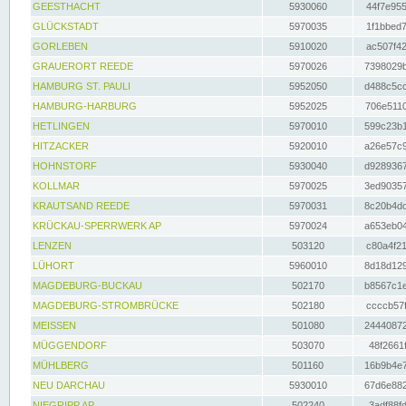
GEESTHACHT
5930060
44f7e955
GLÜCKSTADT
5970035
1f1bbed7
GORLEBEN
5910020
ac507f42
GRAUERORT REEDE
5970026
7398029b
HAMBURG ST. PAULI
5952050
d488c5cc
HAMBURG-HARBURG
5952025
706e5110
HETLINGEN
5970010
599c23b1
HITZACKER
5920010
a26e57c9
HOHNSTORF
5930040
d9289367
KOLLMAR
5970025
3ed90357
KRAUTSAND REEDE
5970031
8c20b4dc
KRÜCKAU-SPERRWERK AP
5970024
a653eb04
LENZEN
503120
c80a4f21
LÜHORT
5960010
8d18d129
MAGDEBURG-BUCKAU
502170
b8567c1e
MAGDEBURG-STROMBRÜCKE
502180
ccccb57f
MEISSEN
501080
24440872
MÜGGENDORF
503070
48f2661f
MÜHLBERG
501160
16b9b4e7
NEU DARCHAU
5930010
67d6e882
NIEGRIPP AP
502240
3adf88fd