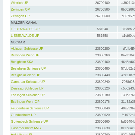
Wintrich UP
26700400
a392113c
Zeltingen OP
26700580
8b802863
Zeltingen UP
26700600
d867e7e9
MALZER KANAL
LIEBENWALDE OP
581540
3f8ceb6d
LIEBENWALDE UP
581550
a1cf60be
NECKAR
Aldingen Schleuse UP
23800280
dfdfb4ff
Beihingen Wehr UP
23800360
8a2e3048
Besigheim SKA
23800460
46d8ed02
Besigheim Schleuse UP
23800480
57db82c7
Besigheim Wehr UP
23800440
42c11b7a
Cannstatt Schleuse UP
23800240
7068d262
Deizisau Schleuse UP
23800120
c5b6243d
Esslingen Schleuse UP
23800180
130a3761
Esslingen Wehr OP
23800176
31c32a38
Feudenheim Schleuse UP
23800840
48a939b9
Gundelsheim UP
23800620
fc1072e4
Guttenbach Schleuse UP
23800660
bd36404b
Hassmersheim AMS
23800630
0e1b8ae0
Heidelberg UP
23800760
827b2685