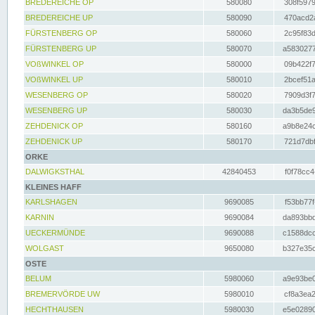
BREDEREICHE OP
580080
308f5979
BREDEREICHE UP
580090
470acd2a
FÜRSTENBERG OP
580060
2c95f83d
FÜRSTENBERG UP
580070
a5830277
VOßWINKEL OP
580000
09b422f7
VOßWINKEL UP
580010
2bcef51a
WESENBERG OP
580020
7909d3f7
WESENBERG UP
580030
da3b5de9
ZEHDENICK OP
580160
a9b8e24c
ZEHDENICK UP
580170
721d7dbf
ORKE
DALWIGKSTHAL
42840453
f0f78cc4
KLEINES HAFF
KARLSHAGEN
9690085
f53bb77f
KARNIN
9690084
da893bbd
UECKERMÜNDE
9690088
c1588dcc
WOLGAST
9650080
b327e35c
OSTE
BELUM
5980060
a9e93be0
BREMERVÖRDE UW
5980010
cf8a3ea2
HECHTHAUSEN
5980030
e5e02890