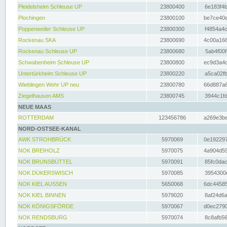
Pleidelsheim Schleuse UP
23800400
6e183f4b
Plochingen
23800100
be7ce40e
Poppenweiler Schleuse UP
23800300
f4854a4c
Rockenau SKA
23800690
4c00a166
Rockenau Schleuse UP
23800680
5ab4f00f
Schwabenheim Schleuse UP
23800800
ec9d3a4d
Untertürkheim Schleuse UP
23800220
a5ca02fb
Wieblingen Wehr UP neu
23800780
66d887a6
Ziegelhausen AMS
23800745
3944c1fd
NEUE MAAS
ROTTERDAM
123456786
a269e3be
NORD-OSTSEE-KANAL
AWK STROHBRÜCK
5970069
0e192297
NOK BREIHOLZ
5970075
4a904d59
NOK BRUNSBÜTTEL
5970091
85fc0dac
NOK DÜKERSWISCH
5970085
3954300d
NOK KIEL AUSSEN
5650068
6dc44585
NOK KIEL BINNEN
5979020
8af24d6a
NOK KÖNIGSFÖRDE
5970067
d0ec2790
NOK RENDSBURG
5970074
8c8afb56