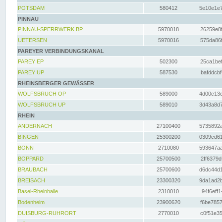
POTSDAM
580412
5e10e1e7
PINNAU
PINNAU-SPERRWERK BP
5970018
26259e8f
UETERSEN
5970016
575da86f
PAREYER VERBINDUNGSKANAL
PAREY EP
502300
25ca1bef
PAREY UP
587530
bafddcbf
RHEINSBERGER GEWÄSSER
WOLFSBRUCH OP
589000
4d00c13e
WOLFSBRUCH UP
589010
3d43a8d7
RHEIN
ANDERNACH
27100400
5735892a
BINGEN
25300200
0309cd61
BONN
2710080
593647aa
BOPPARD
25700500
2ff6379d
BRAUBACH
25700600
d6dc44d1
BREISACH
23300320
9da1ad2b
Basel-Rheinhalle
2310010
94f6eff1
Bodenheim
23900620
f6be7857
DUISBURG-RUHRORT
2770010
c0f51e35