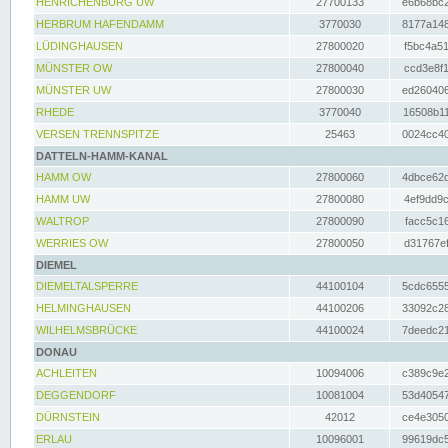
HENRICHENBURG UW
27700133
e6b68bc2
HERBRUM HAFENDAMM
3770030
8177a148
LÜDINGHAUSEN
27800020
f5bc4a51
MÜNSTER OW
27800040
ccd3e8f1
MÜNSTER UW
27800030
ed260406
RHEDE
3770040
16508b11
VERSEN TRENNSPITZE
25463
0024cc40
DATTELN-HAMM-KANAL
HAMM OW
27800060
4dbce62d
HAMM UW
27800080
4ef9dd9c
WALTROP
27800090
facc5c16
WERRIES OW
27800050
d31767ef
DIEMEL
DIEMELTALSPERRE
44100104
5cdc6555
HELMINGHAUSEN
44100206
33092c28
WILHELMSBRÜCKE
44100024
7deedc21
DONAU
ACHLEITEN
10094006
c389c9e2
DEGGENDORF
10081004
53d40547
DÜRNSTEIN
42012
ce4e3050
ERLAU
10096001
99619dc5