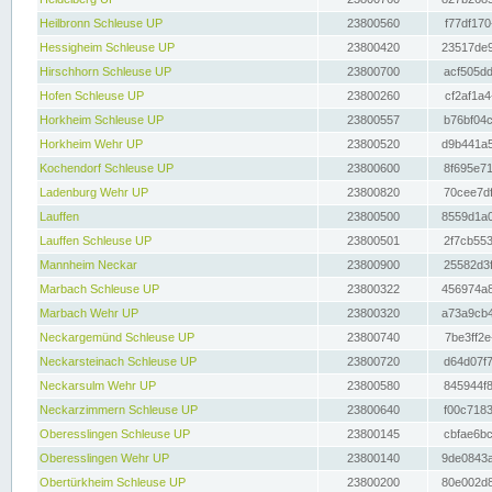
Heilbronn Schleuse UP
23800560
f77df170
Hessigheim Schleuse UP
23800420
23517de9
Hirschhorn Schleuse UP
23800700
acf505dd
Hofen Schleuse UP
23800260
cf2af1a4
Horkheim Schleuse UP
23800557
b76bf04c
Horkheim Wehr UP
23800520
d9b441a5
Kochendorf Schleuse UP
23800600
8f695e71
Ladenburg Wehr UP
23800820
70cee7df
Lauffen
23800500
8559d1a0
Lauffen Schleuse UP
23800501
2f7cb553
Mannheim Neckar
23800900
25582d3f
Marbach Schleuse UP
23800322
456974a8
Marbach Wehr UP
23800320
a73a9cb4
Neckargemünd Schleuse UP
23800740
7be3ff2e
Neckarsteinach Schleuse UP
23800720
d64d07f7
Neckarsulm Wehr UP
23800580
845944f8
Neckarzimmern Schleuse UP
23800640
f00c7183
Oberesslingen Schleuse UP
23800145
cbfae6bc
Oberesslingen Wehr UP
23800140
9de0843a
Obertürkheim Schleuse UP
23800200
80e002d8