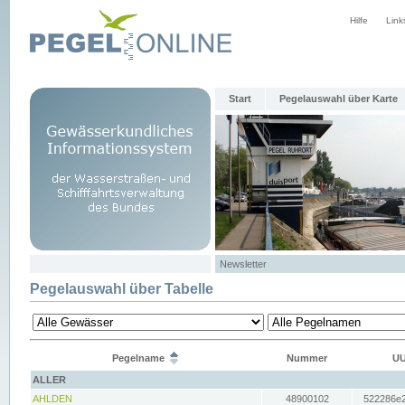
Hilfe
Link
Start
Pegelauswahl über Karte
Newsletter
Pegelauswahl über Tabelle
Pegelname
Nummer
UU
ALLER
AHLDEN
48900102
522286e2