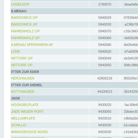
IJSSELKOP
2790070
bbaefa8e
ILMENAU
BARDOWICK OP
5940029
07830b68
BARDOWICK UP
5940030
a238b70f
FAHRENHOLZ OP
5940070
c33c3667
FAHRENHOLZ UP
5940060
bb62b28f
ILMENAU SPERRWERK AP
5940080
6b05e8dc
LÜNE
5940020
d7a8df36
WITTORF OP
5940049
eb3d4195
WITTORF UP
5940050
308c39b6
ITTER ZUR EDER
HERZHAUSEN
42800218
855205e7
ITTER ZUR DIEMEL
KOTTHAUSEN
44100013
36243256
JADE
HOOKSIELPLATE
9430020
fac30fe9
JADE-WESER-PORT
9430050
33bdec83
MELLUMPLATE
9420010
c8b9a2b6
SCHILLIG
9430030
b1cda5a0
WANGEROOGE NORD
9420030
c41d42b1