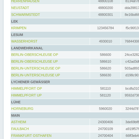
HERRENHAUSEN
48800108
8134af78
NEUSTADT
48800200
dda39817
SCHWARMSTEDT
48800301
8e16bd66
LEK
KRIMPEN
123456784
f5c96f13
LESUM
WASSERHORST
4930010
76844306
LANDWEHRKANAL
BERLIN-OBERSCHLEUSE OP
586600
24ce3282
BERLIN-OBERSCHLEUSE UP
586610
c42ad3df
BERLIN-UNTERSCHLEUSE OP
586620
503ad891
BERLIN-UNTERSCHLEUSE UP
586630
d198c901
LYCHENER GEWÄSSER
HIMMELPFORT OP
581110
bcdfa310
HIMMELPFORT UP
581120
9592d736
LÜHE
HORNEBURG
5960020
3244d787
MAIN
ASTHEIM
24300406
3de69bf8
FAULBACH
24700109
a919f57f
FRANKFURT OSTHAFEN
24700404
66ff3eb4