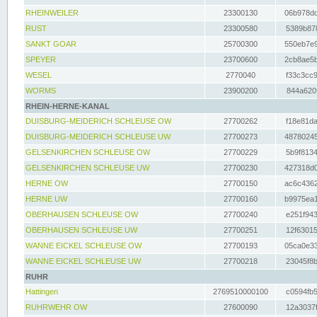
RHEINWEILER
23300130
06b978dd
RUST
23300580
5389b878
SANKT GOAR
25700300
550eb7e9
SPEYER
23700600
2cb8ae5b
WESEL
2770040
f33c3cc9
WORMS
23900200
844a620f
RHEIN-HERNE-KANAL
DUISBURG-MEIDERICH SCHLEUSE OW
27700262
f18e81da
DUISBURG-MEIDERICH SCHLEUSE UW
27700273
48780245
GELSENKIRCHEN SCHLEUSE OW
27700229
5b9f8134
GELSENKIRCHEN SCHLEUSE UW
27700230
427318d0
HERNE OW
27700150
ac6c4362
HERNE UW
27700160
b9975ea1
OBERHAUSEN SCHLEUSE OW
27700240
e251f943
OBERHAUSEN SCHLEUSE UW
27700251
12f63015
WANNE EICKEL SCHLEUSE OW
27700193
05ca0e33
WANNE EICKEL SCHLEUSE UW
27700218
23045f8b
RUHR
Hattingen
2769510000100
c0594fb5
RUHRWEHR OW
27600090
12a3037f