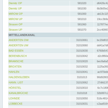
Diemitz OP
581020
d6426c42
Diemitz UP
581030
6b3b55e2
MIROW OP
581000
ab13c115
MIROW UP
581010
19cc3b9a
Strasen OP
581060
117877ec
Strasen UP
581070
2cc40997
MITTELLANDKANAL
ANDERTEN OW
31010061
bc20d819
ANDERTEN UW
31010060
dd41a7d6
BAD ESSEN
31010030
6760b547
BERENBUSCH
31010042
d2c8f60e
BRAMSCHE
31010020
bec8a6a5
BROXTEN
31010032
1125a391
HAHLEN
31010041
ac970eb0
HALDENSLEBEN
3101013
90d92801
HANN. LIST
31010062
27dfd137
HÖRSTEL
31010010
6c7c180f
KANALBRÜCKE
3101018
32b997c2
LOHNDE
31010050
516c4814
LÜBBECKE
31010031
c2aa9164