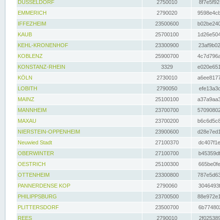
DÜSSELDORF
2750010
8f7e5f92
EMMERICH
2790020
9598e4cb
IFFEZHEIM
23500600
b02be240
KAUB
25700100
1d26e504
KEHL-KRONENHOF
23300900
23af9b02
KOBLENZ
25900700
4c7d796a
KONSTANZ-RHEIN
3329
e020e651
KÖLN
2730010
a6ee8177
LOBITH
2790050
efe13a3d
MAINZ
25100100
a37a9aa3
MANNHEIM
23700700
57090802
MAXAU
23700200
b6c6d5c8
NIERSTEIN-OPPENHEIM
23900600
d28e7ed1
Neuwied Stadt
27100370
dc407f1e
OBERWINTER
27100700
b45359df
OESTRICH
25100300
665be0fe
OTTENHEIM
23300800
787e5d63
PANNERDENSE KOP
2790060
3046493f
PHILIPPSBURG
23700500
88e972e1
PLITTERSDORF
23500700
6b774802
REES
2790010
2f025389