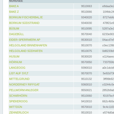
NORDSEE
BAKE A
9510063
e8daa3e2
BAKE Z
9510066
104fdc24
BORKUM FISCHERBALJE
9340020
8727ebfd
BORKUM SÜDSTRAND
9340030
478f21e9
BÜSUM
9510095
5287a3e1
DAGEBÜLL
9570040
6233e901
EIDER-SPERRWERK AP
9530010
04acd7e5
HELGOLAND BINNENHAFEN
9510070
c0ec139b
HELGOLAND SÜDHAFEN
9510075
0d8233b8
HUSUM
9530020
e114aeec
HÖRNUM
9570050
733755fd
LANGEOOG
9390010
a0c1dcb6
LIST AUF SYLT
9570070
5e92d73f
MITTELGRUND
9510132
3ff99b92
NORDERNEY RIFFGAT
9360010
c0244c0e
PELLWORM ANLEGER
9550021
2852b9ab
SCHARHÖRN
9510060
f0197bcf
SPIEKEROOG
9410010
662c4b5e
WITTDÜN
9570010
9c4c11f2
ZEHNERLOCH
9510010
e574d0af