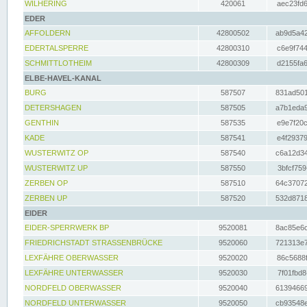
WILHERING
420061
aec23fd6
EDER
AFFOLDERN
42800502
ab9d5a42
EDERTALSPERRE
42800310
c6e9f744
SCHMITTLOTHEIM
42800309
d2155fa6
ELBE-HAVEL-KANAL
BURG
587507
831ad501
DETERSHAGEN
587505
a7b1eda9
GENTHIN
587535
e9e7f20c
KADE
587541
e4f29379
WUSTERWITZ OP
587540
c6a12d34
WUSTERWITZ UP
587550
3bfcf759
ZERBEN OP
587510
64c37072
ZERBEN UP
587520
532d8718
EIDER
EIDER-SPERRWERK BP
9520081
8ac85e6c
FRIEDRICHSTADT STRASSENBRÜCKE
9520060
721313e7
LEXFÄHRE OBERWASSER
9520020
86c5688f
LEXFÄHRE UNTERWASSER
9520030
7f01fbd8
NORDFELD OBERWASSER
9520040
61394669
NORDFELD UNTERWASSER
9520050
cb93548e