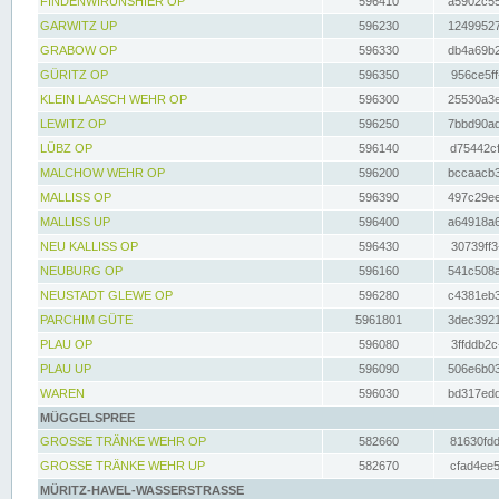
FINDENWIRUNSHIER OP
596410
a5902c55
GARWITZ UP
596230
12499527
GRABOW OP
596330
db4a69b2
GÜRITZ OP
596350
956ce5ff
KLEIN LAASCH WEHR OP
596300
25530a3e
LEWITZ OP
596250
7bbd90ad
LÜBZ OP
596140
d75442cf
MALCHOW WEHR OP
596200
bccaacb3
MALLISS OP
596390
497c29ee
MALLISS UP
596400
a64918a6
NEU KALLISS OP
596430
30739ff3
NEUBURG OP
596160
541c508a
NEUSTADT GLEWE OP
596280
c4381eb3
PARCHIM GÜTE
5961801
3dec3921
PLAU OP
596080
3ffddb2c
PLAU UP
596090
506e6b03
WAREN
596030
bd317edd
MÜGGELSPREE
GROSSE TRÄNKE WEHR OP
582660
81630fdd
GROSSE TRÄNKE WEHR UP
582670
cfad4ee5
MÜRITZ-HAVEL-WASSERSTRASSE