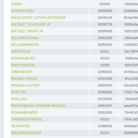
GREIN
420091
f3bf0b0b
HOFKIRCHEN
10088003
616dd98e
INGOLSTADT LUITPOLDSTRASSE
10046105
824a046b
KACHLET SCHLEUSE UP
10090708
0fd56e0a
KACHLET WEHR UP
10090408
560cf185
KELHEIM DONAU
10053009
296fc6d4
KELHEIMWINZER
10054500
c9409937
KIENSTOCK
42011
56178f74
KORNEUBURG
42013
ff44be4a
MAUTHAUSEN
42009
6b002fef
OBERNDORF
10056302
e476bcad
PASSAU DONAU
10091008
9f12c405
PASSAU ILZSTADT
10092000
33ceb441
PFATTER
10068006
f768173a
PFELLING
10078000
7fe63a95
REGENSBURG EISERNE BRÜCKE
10061007
eebd633a
SCHWABELWEIS
10062000
7644f1d7
THEBNERSTRASSL
42015
f7b5c3d3
VILSHOFEN
10089006
e6d68ab7
WILDUNGSMAUER
42014
35846b8b