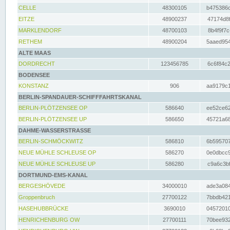
CELLE
48300105
b475386c
EITZE
48900237
47174d8f
MARKLENDORF
48700103
8b4f9f7c
RETHEM
48900204
5aaed954
ALTE MAAS
DORDRECHT
123456785
6c6f84c2
BODENSEE
KONSTANZ
906
aa9179c1
BERLIN-SPANDAUER-SCHIFFFAHRTSKANAL
BERLIN-PLÖTZENSEE OP
586640
ee52ce62
BERLIN-PLÖTZENSEE UP
586650
45721a68
DAHME-WASSERSTRASSE
BERLIN-SCHMÖCKWITZ
586810
6b595707
NEUE MÜHLE SCHLEUSE OP
586270
0e0dbcc9
NEUE MÜHLE SCHLEUSE UP
586280
c9a6c3bf
DORTMUND-EMS-KANAL
BERGESHÖVEDE
34000010
ade3a084
Groppenbruch
27700122
7bbdb421
HASEHUBBRÜCKE
3690010
04572010
HENRICHENBURG OW
27700111
70bee932