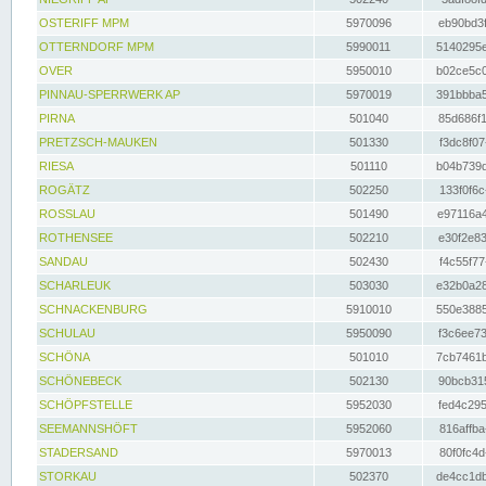
OSTERIFF MPM
5970096
eb90bd3f
OTTERNDORF MPM
5990011
5140295e
OVER
5950010
b02ce5c0
PINNAU-SPERRWERK AP
5970019
391bbba5
PIRNA
501040
85d686f1
PRETZSCH-MAUKEN
501330
f3dc8f07
RIESA
501110
b04b739d
ROGÄTZ
502250
133f0f6c
ROSSLAU
501490
e97116a4
ROTHENSEE
502210
e30f2e83
SANDAU
502430
f4c55f77
SCHARLEUK
503030
e32b0a28
SCHNACKENBURG
5910010
550e3885
SCHULAU
5950090
f3c6ee73
SCHÖNA
501010
7cb7461b
SCHÖNEBECK
502130
90bcb315
SCHÖPFSTELLE
5952030
fed4c295
SEEMANNSHÖFT
5952060
816affba
STADERSAND
5970013
80f0fc4d
STORKAU
502370
de4cc1db