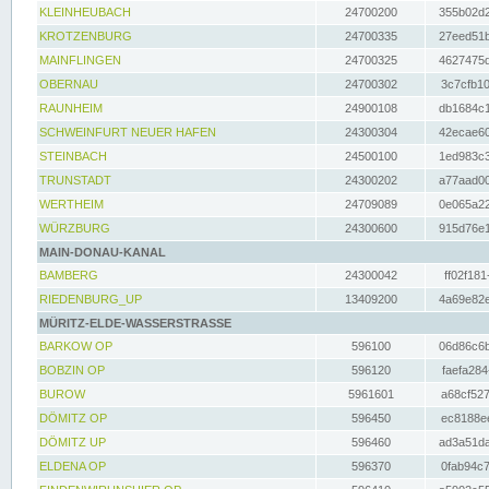
KLEINHEUBACH
24700200
355b02d2
KROTZENBURG
24700335
27eed51b
MAINFLINGEN
24700325
4627475d
OBERNAU
24700302
3c7cfb10
RAUNHEIM
24900108
db1684c1
SCHWEINFURT NEUER HAFEN
24300304
42ecae60
STEINBACH
24500100
1ed983c3
TRUNSTADT
24300202
a77aad00
WERTHEIM
24709089
0e065a22
WÜRZBURG
24300600
915d76e1
MAIN-DONAU-KANAL
BAMBERG
24300042
ff02f181
RIEDENBURG_UP
13409200
4a69e82e
MÜRITZ-ELDE-WASSERSTRASSE
BARKOW OP
596100
06d86c6b
BOBZIN OP
596120
faefa284
BUROW
5961601
a68cf527
DÖMITZ OP
596450
ec8188ee
DÖMITZ UP
596460
ad3a51da
ELDENA OP
596370
0fab94c7