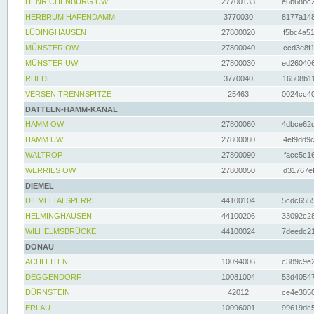
HENRICHENBURG UW
27700133
e6b68bc2
HERBRUM HAFENDAMM
3770030
8177a148
LÜDINGHAUSEN
27800020
f5bc4a51
MÜNSTER OW
27800040
ccd3e8f1
MÜNSTER UW
27800030
ed260406
RHEDE
3770040
16508b11
VERSEN TRENNSPITZE
25463
0024cc40
DATTELN-HAMM-KANAL
HAMM OW
27800060
4dbce62d
HAMM UW
27800080
4ef9dd9c
WALTROP
27800090
facc5c16
WERRIES OW
27800050
d31767ef
DIEMEL
DIEMELTALSPERRE
44100104
5cdc6555
HELMINGHAUSEN
44100206
33092c28
WILHELMSBRÜCKE
44100024
7deedc21
DONAU
ACHLEITEN
10094006
c389c9e2
DEGGENDORF
10081004
53d40547
DÜRNSTEIN
42012
ce4e3050
ERLAU
10096001
99619dc5