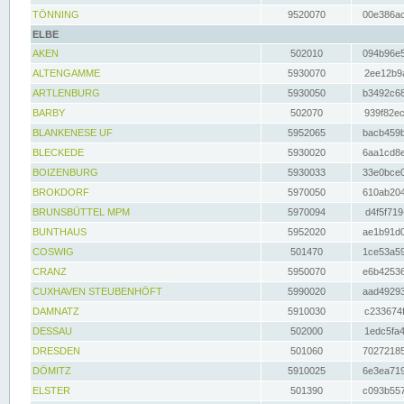
TÖNNING
9520070
00e386ac
ELBE
AKEN
502010
094b96e5
ALTENGAMME
5930070
2ee12b9a
ARTLENBURG
5930050
b3492c68
BARBY
502070
939f82ec
BLANKENESE UF
5952065
bacb459b
BLECKEDE
5930020
6aa1cd8e
BOIZENBURG
5930033
33e0bce0
BROKDORF
5970050
610ab204
BRUNSBÜTTEL MPM
5970094
d4f5f719
BUNTHAUS
5952020
ae1b91d0
COSWIG
501470
1ce53a59
CRANZ
5950070
e6b42536
CUXHAVEN STEUBENHÖFT
5990020
aad49293
DAMNATZ
5910030
c233674f
DESSAU
502000
1edc5fa4
DRESDEN
501060
70272185
DÖMITZ
5910025
6e3ea719
ELSTER
501390
c093b557