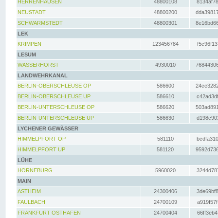
HERRENHAUSEN
48800108
8134af78
NEUSTADT
48800200
dda39817
SCHWARMSTEDT
48800301
8e16bd66
LEK
KRIMPEN
123456784
f5c96f13
LESUM
WASSERHORST
4930010
76844306
LANDWEHRKANAL
BERLIN-OBERSCHLEUSE OP
586600
24ce3282
BERLIN-OBERSCHLEUSE UP
586610
c42ad3df
BERLIN-UNTERSCHLEUSE OP
586620
503ad891
BERLIN-UNTERSCHLEUSE UP
586630
d198c901
LYCHENER GEWÄSSER
HIMMELPFORT OP
581110
bcdfa310
HIMMELPFORT UP
581120
9592d736
LÜHE
HORNEBURG
5960020
3244d787
MAIN
ASTHEIM
24300406
3de69bf8
FAULBACH
24700109
a919f57f
FRANKFURT OSTHAFEN
24700404
66ff3eb4