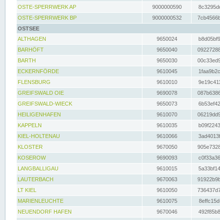
OSTE-SPERRWERK AP
9000000590
8c3295dc
OSTE-SPERRWERK BP
9000000532
7cb4566b
OSTSEE
ALTHAGEN
9650024
b8d05bf9
BARHÖFT
9650040
09227288
BARTH
9650030
00c33ed9
ECKERNFÖRDE
9610045
1faa9b2c
FLENSBURG
9610010
9e19c411
GREIFSWALD OIE
9690078
087b6386
GREIFSWALD-WIECK
9650073
6b53ef42
HEILIGENHAFEN
9610070
06219dd9
KAPPELN
9610035
b09f2243
KIEL-HOLTENAU
9610066
3ad4013f
KLOSTER
9670050
905e7328
KOSEROW
9690093
c0f33a36
LANGBALLIGAU
9610015
5a33bf14
LAUTERBACH
9670063
91922b9b
LT KIEL
9610050
736437d7
MARIENLEUCHTE
9610075
8effc15d
NEUENDORF HAFEN
9670046
492f85b8