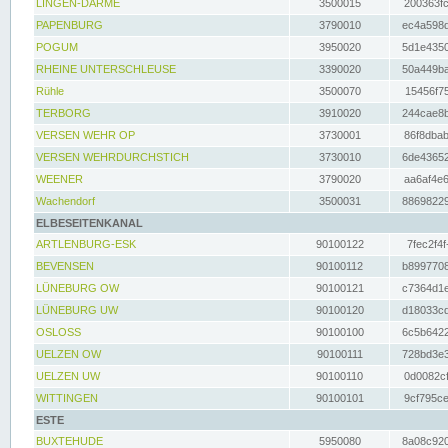
LINGEN-DARME
3500015
200363fc
PAPENBURG
3790010
ec4a598d
POGUM
3950020
5d1e4350
RHEINE UNTERSCHLEUSE
3390020
50a449ba
Rühle
3500070
15456f75
TERBORG
3910020
244cae8b
VERSEN WEHR OP
3730001
86f8dbab
VERSEN WEHRDURCHSTICH
3730010
6de43652
WEENER
3790020
aa6af4e6
Wachendorf
3500031
88698229
ELBESEITENKANAL
ARTLENBURG-ESK
90100122
7fec2f4f
BEVENSEN
90100112
b8997708
LÜNEBURG OW
90100121
c7364d1e
LÜNEBURG UW
90100120
d18033cd
OSLOSS
90100100
6c5b6422
UELZEN OW
90100111
728bd3e3
UELZEN UW
90100110
0d0082cf
WITTINGEN
90100101
9cf795ce
ESTE
BUXTEHUDE
5950080
8a08c920