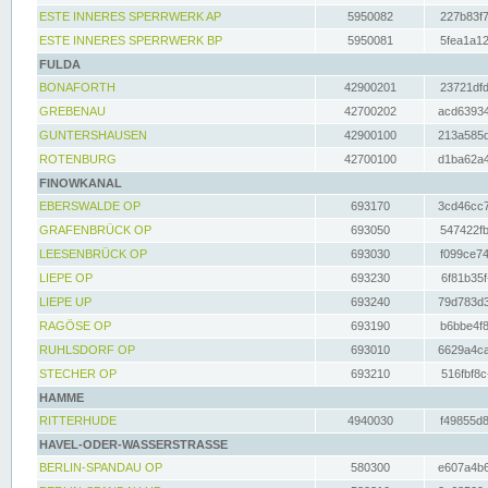
ESTE INNERES SPERRWERK AP
5950082
227b83f7
ESTE INNERES SPERRWERK BP
5950081
5fea1a12
FULDA
BONAFORTH
42900201
23721dfd
GREBENAU
42700202
acd63934
GUNTERSHAUSEN
42900100
213a585d
ROTENBURG
42700100
d1ba62a4
FINOWKANAL
EBERSWALDE OP
693170
3cd46cc7
GRAFENBRÜCK OP
693050
547422fb
LEESENBRÜCK OP
693030
f099ce74
LIEPE OP
693230
6f81b35f
LIEPE UP
693240
79d783d3
RAGÖSE OP
693190
b6bbe4f8
RUHLSDORF OP
693010
6629a4ca
STECHER OP
693210
516fbf8c
HAMME
RITTERHUDE
4940030
f49855d8
HAVEL-ODER-WASSERSTRASSE
BERLIN-SPANDAU OP
580300
e607a4b6