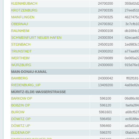
KLEINHEUBACH
24700200
355b02d2
KROTZENBURG
24700335
27eed51b
MAINFLINGEN
24700325
4627475d
OBERNAU
24700302
3c7cfb10
RAUNHEIM
24900108
db1684c1
SCHWEINFURT NEUER HAFEN
24300304
42ecae60
STEINBACH
24500100
1ed983c3
TRUNSTADT
24300202
a77aad00
WERTHEIM
24709089
0e065a22
WÜRZBURG
24300600
915d76e1
MAIN-DONAU-KANAL
BAMBERG
24300042
ff02f181
RIEDENBURG_UP
13409200
4a69e82e
MÜRITZ-ELDE-WASSERSTRASSE
BARKOW OP
596100
06d86c6b
BOBZIN OP
596120
faefa284
BUROW
5961601
a68cf527
DÖMITZ OP
596450
ec8188ee
DÖMITZ UP
596460
ad3a51da
ELDENA OP
596370
0fab94c7