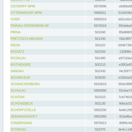
OSTERIFF MPM
5970096
eb90bd3f
OTTERNDORF MPM
5990011
5140295e
OVER
5950010
b02ce5c0
PINNAU-SPERRWERK AP
5970019
391bbba5
PIRNA
501040
85d686f1
PRETZSCH-MAUKEN
501330
f3dc8f07
RIESA
501110
b04b739d
ROGÄTZ
502250
133f0f6c
ROSSLAU
501490
e97116a4
ROTHENSEE
502210
e30f2e83
SANDAU
502430
f4c55f77
SCHARLEUK
503030
e32b0a28
SCHNACKENBURG
5910010
550e3885
SCHULAU
5950090
f3c6ee73
SCHÖNA
501010
7cb7461b
SCHÖNEBECK
502130
90bcb315
SCHÖPFSTELLE
5952030
fed4c295
SEEMANNSHÖFT
5952060
816affba
STADERSAND
5970013
80f0fc4d
STORKAU
502370
de4cc1db