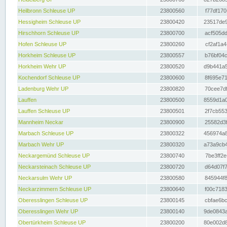
Heilbronn Schleuse UP
23800560
f77df170
Hessigheim Schleuse UP
23800420
23517de9
Hirschhorn Schleuse UP
23800700
acf505dd
Hofen Schleuse UP
23800260
cf2af1a4
Horkheim Schleuse UP
23800557
b76bf04c
Horkheim Wehr UP
23800520
d9b441a5
Kochendorf Schleuse UP
23800600
8f695e71
Ladenburg Wehr UP
23800820
70cee7df
Lauffen
23800500
8559d1a0
Lauffen Schleuse UP
23800501
2f7cb553
Mannheim Neckar
23800900
25582d3f
Marbach Schleuse UP
23800322
456974a8
Marbach Wehr UP
23800320
a73a9cb4
Neckargemünd Schleuse UP
23800740
7be3ff2e
Neckarsteinach Schleuse UP
23800720
d64d07f7
Neckarsulm Wehr UP
23800580
845944f8
Neckarzimmern Schleuse UP
23800640
f00c7183
Oberesslingen Schleuse UP
23800145
cbfae6bc
Oberesslingen Wehr UP
23800140
9de0843a
Obertürkheim Schleuse UP
23800200
80e002d8