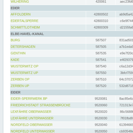
WILHERING
420061
aec23fd6
EDER
AFFOLDERN
42800502
ab9d5a42
EDERTALSPERRE
42800310
c6e9f744
SCHMITTLOTHEIM
42800309
d2155fa6
ELBE-HAVEL-KANAL
BURG
587507
831ad501
DETERSHAGEN
587505
a7b1eda9
GENTHIN
587535
e9e7f20c
KADE
587541
e4f29379
WUSTERWITZ OP
587540
c6a12d34
WUSTERWITZ UP
587550
3bfcf759
ZERBEN OP
587510
64c37072
ZERBEN UP
587520
532d8718
EIDER
EIDER-SPERRWERK BP
9520081
8ac85e6c
FRIEDRICHSTADT STRASSENBRÜCKE
9520060
721313e7
LEXFÄHRE OBERWASSER
9520020
86c5688f
LEXFÄHRE UNTERWASSER
9520030
7f01fbd8
NORDFELD OBERWASSER
9520040
61394669
NORDFELD UNTERWASSER
9520050
cb93548e