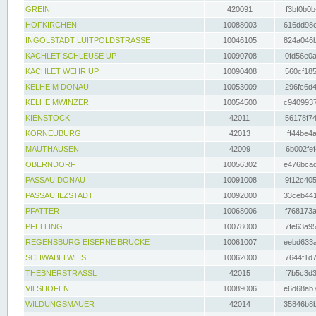
GREIN
420091
f3bf0b0b
HOFKIRCHEN
10088003
616dd98e
INGOLSTADT LUITPOLDSTRASSE
10046105
824a046b
KACHLET SCHLEUSE UP
10090708
0fd56e0a
KACHLET WEHR UP
10090408
560cf185
KELHEIM DONAU
10053009
296fc6d4
KELHEIMWINZER
10054500
c9409937
KIENSTOCK
42011
56178f74
KORNEUBURG
42013
ff44be4a
MAUTHAUSEN
42009
6b002fef
OBERNDORF
10056302
e476bcad
PASSAU DONAU
10091008
9f12c405
PASSAU ILZSTADT
10092000
33ceb441
PFATTER
10068006
f768173a
PFELLING
10078000
7fe63a95
REGENSBURG EISERNE BRÜCKE
10061007
eebd633a
SCHWABELWEIS
10062000
7644f1d7
THEBNERSTRASSL
42015
f7b5c3d3
VILSHOFEN
10089006
e6d68ab7
WILDUNGSMAUER
42014
35846b8b