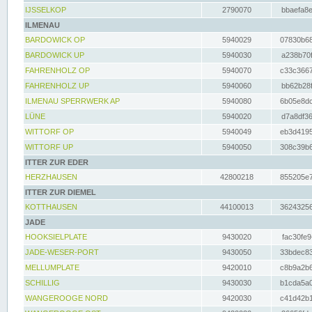
IJSSELKOP
2790070
bbaefa8e
ILMENAU
BARDOWICK OP
5940029
07830b68
BARDOWICK UP
5940030
a238b70f
FAHRENHOLZ OP
5940070
c33c3667
FAHRENHOLZ UP
5940060
bb62b28f
ILMENAU SPERRWERK AP
5940080
6b05e8dc
LÜNE
5940020
d7a8df36
WITTORF OP
5940049
eb3d4195
WITTORF UP
5940050
308c39b6
ITTER ZUR EDER
HERZHAUSEN
42800218
855205e7
ITTER ZUR DIEMEL
KOTTHAUSEN
44100013
36243256
JADE
HOOKSIELPLATE
9430020
fac30fe9
JADE-WESER-PORT
9430050
33bdec83
MELLUMPLATE
9420010
c8b9a2b6
SCHILLIG
9430030
b1cda5a0
WANGEROOGE NORD
9420030
c41d42b1