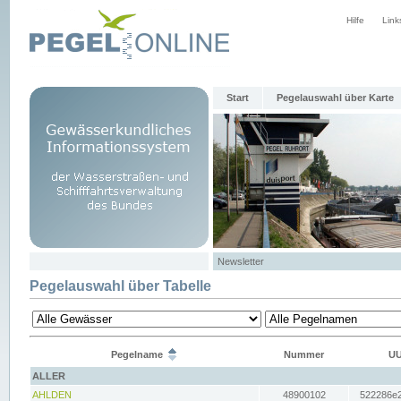
Hilfe
Link
Start
Pegelauswahl über Karte
Newsletter
Pegelauswahl über Tabelle
Pegelname
Nummer
UU
ALLER
AHLDEN
48900102
522286e2