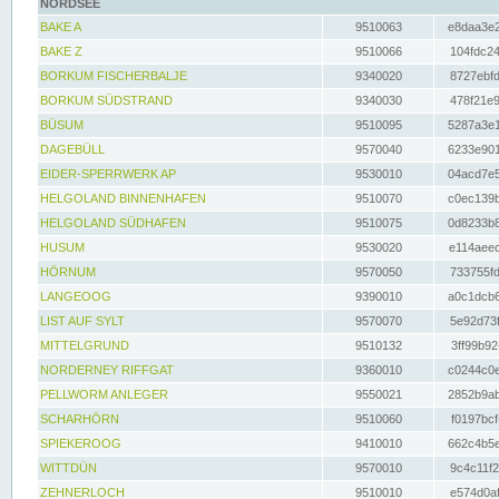
NORDSEE
BAKE A
9510063
e8daa3e2
BAKE Z
9510066
104fdc24
BORKUM FISCHERBALJE
9340020
8727ebfd
BORKUM SÜDSTRAND
9340030
478f21e9
BÜSUM
9510095
5287a3e1
DAGEBÜLL
9570040
6233e901
EIDER-SPERRWERK AP
9530010
04acd7e5
HELGOLAND BINNENHAFEN
9510070
c0ec139b
HELGOLAND SÜDHAFEN
9510075
0d8233b8
HUSUM
9530020
e114aeec
HÖRNUM
9570050
733755fd
LANGEOOG
9390010
a0c1dcb6
LIST AUF SYLT
9570070
5e92d73f
MITTELGRUND
9510132
3ff99b92
NORDERNEY RIFFGAT
9360010
c0244c0e
PELLWORM ANLEGER
9550021
2852b9ab
SCHARHÖRN
9510060
f0197bcf
SPIEKEROOG
9410010
662c4b5e
WITTDÜN
9570010
9c4c11f2
ZEHNERLOCH
9510010
e574d0af