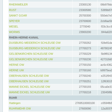
RHEINWEILER
23300130
06b978dd
RUST
23300580
5389b878
SANKT GOAR
25700300
550eb7e9
SPEYER
23700600
2cb8ae5b
WESEL
2770040
f33c3cc9
WORMS
23900200
844a620f
RHEIN-HERNE-KANAL
DUISBURG-MEIDERICH SCHLEUSE OW
27700262
f18e81da
DUISBURG-MEIDERICH SCHLEUSE UW
27700273
48780245
GELSENKIRCHEN SCHLEUSE OW
27700229
5b9f8134
GELSENKIRCHEN SCHLEUSE UW
27700230
427318d0
HERNE OW
27700150
ac6c4362
HERNE UW
27700160
b9975ea1
OBERHAUSEN SCHLEUSE OW
27700240
e251f943
OBERHAUSEN SCHLEUSE UW
27700251
12f63015
WANNE EICKEL SCHLEUSE OW
27700193
05ca0e33
WANNE EICKEL SCHLEUSE UW
27700218
23045f8b
RUHR
Hattingen
2769510000100
c0594fb5
RUHRWEHR OW
27600090
12a3037f