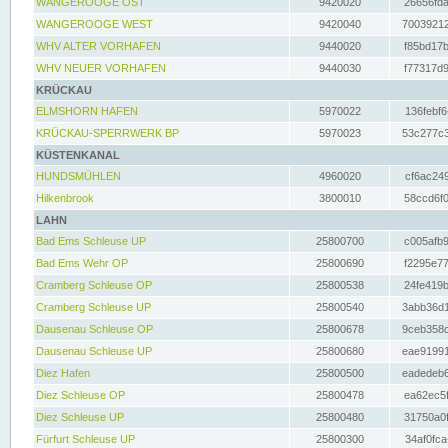
WANGEROOGE OST
9420020
26656fda
WANGEROOGE WEST
9420040
70039212
WHV ALTER VORHAFEN
9440020
f85bd17b
WHV NEUER VORHAFEN
9440030
f77317d9
KRÜCKAU
ELMSHORN HAFEN
5970022
136febf6
KRÜCKAU-SPERRWERK BP
5970023
53c277c3
KÜSTENKANAL
HUNDSMÜHLEN
4960020
cf6ac249
Hilkenbrook
3800010
58ccd6f0
LAHN
Bad Ems Schleuse UP
25800700
c005afb9
Bad Ems Wehr OP
25800690
f2295e77
Cramberg Schleuse OP
25800538
24fe419b
Cramberg Schleuse UP
25800540
3abb36d1
Dausenau Schleuse OP
25800678
9ceb358c
Dausenau Schleuse UP
25800680
eae91991
Diez Hafen
25800500
eadedeb6
Diez Schleuse OP
25800478
ea62ec5f
Diez Schleuse UP
25800480
31750a0f
Fürfurt Schleuse UP
25800300
34af0fca