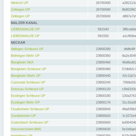
Wintrich UP
26700400
a392113c
Zeltingen OP
26700580
8b802863
Zeltingen UP
26700600
d867e7e9
MALZER KANAL
LIEBENWALDE OP
581540
3f8ceb6d
LIEBENWALDE UP
581550
a1cf60be
NECKAR
Aldingen Schleuse UP
23800280
dfdfb4ff
Beihingen Wehr UP
23800360
8a2e3048
Besigheim SKA
23800460
46d8ed02
Besigheim Schleuse UP
23800480
57db82c7
Besigheim Wehr UP
23800440
42c11b7a
Cannstatt Schleuse UP
23800240
7068d262
Deizisau Schleuse UP
23800120
c5b6243d
Esslingen Schleuse UP
23800180
130a3761
Esslingen Wehr OP
23800176
31c32a38
Feudenheim Schleuse UP
23800840
48a939b9
Gundelsheim UP
23800620
fc1072e4
Guttenbach Schleuse UP
23800660
bd36404b
Hassmersheim AMS
23800630
0e1b8ae0
Heidelberg UP
23800760
827b2685