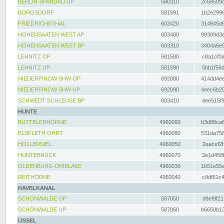
BERLIN-SPANDAU UP
580310
2c68509c
BORGSDORF
581591
1b2e2996
FRIEDRICHSTHAL
603420
314945d6
HOHENSAATEN WEST AP
603400
99309d3e
HOHENSAATEN WEST BP
603310
3404a6e5
LEHNITZ OP
581580
c8a1cf0a
LEHNITZ UP
581590
5bb1f56d
NIEDERFINOW SHW OP
692080
414dd4ee
NIEDERFINOW SHW UP
692090
4eec6b25
SCHWEDT SCHLEUSE BP
603410
4ee515f9
HUNTE
BUTTELERHÖRNE
4960060
b3d88ca6
ELSFLETH OHRT
4960080
531da758
HOLLERSIEL
4960050
2eacef2f
HUNTEBRÜCK
4960070
2e1d458b
OLDENBURG-DRIELAKE
4960030
1b51e55e
REITHÖRNE
4960040
c9df61c4
HAVELKANAL
SCHÖNWALDE OP
587050
d8ef9f21
SCHÖNWALDE UP
587060
b6650b13
IJSSEL