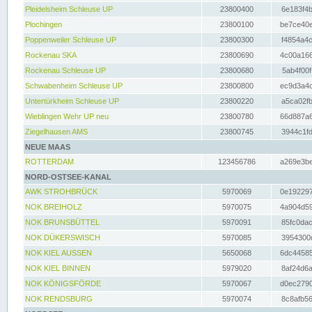
Pleidelsheim Schleuse UP
23800400
6e183f4b
Plochingen
23800100
be7ce40e
Poppenweiler Schleuse UP
23800300
f4854a4c
Rockenau SKA
23800690
4c00a166
Rockenau Schleuse UP
23800680
5ab4f00f
Schwabenheim Schleuse UP
23800800
ec9d3a4d
Untertürkheim Schleuse UP
23800220
a5ca02fb
Wieblingen Wehr UP neu
23800780
66d887a6
Ziegelhausen AMS
23800745
3944c1fd
NEUE MAAS
ROTTERDAM
123456786
a269e3be
NORD-OSTSEE-KANAL
AWK STROHBRÜCK
5970069
0e192297
NOK BREIHOLZ
5970075
4a904d59
NOK BRUNSBÜTTEL
5970091
85fc0dac
NOK DÜKERSWISCH
5970085
3954300d
NOK KIEL AUSSEN
5650068
6dc44585
NOK KIEL BINNEN
5979020
8af24d6a
NOK KÖNIGSFÖRDE
5970067
d0ec2790
NOK RENDSBURG
5970074
8c8afb56