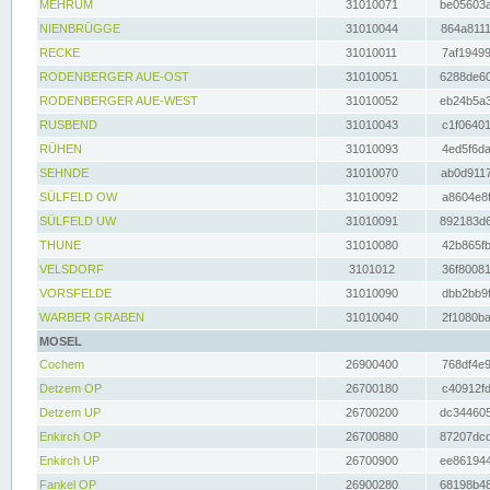
MEHRUM
31010071
be05603a
NIENBRÜGGE
31010044
864a8111
RECKE
31010011
7af19499
RODENBERGER AUE-OST
31010051
6288de60
RODENBERGER AUE-WEST
31010052
eb24b5a3
RUSBEND
31010043
c1f06401
RÜHEN
31010093
4ed5f6da
SEHNDE
31010070
ab0d9117
SÜLFELD OW
31010092
a8604e8f
SÜLFELD UW
31010091
892183d6
THUNE
31010080
42b865fb
VELSDORF
3101012
36f80081
VORSFELDE
31010090
dbb2bb9f
WARBER GRABEN
31010040
2f1080ba
MOSEL
Cochem
26900400
768df4e9
Detzem OP
26700180
c40912fd
Detzem UP
26700200
dc344605
Enkirch OP
26700880
87207dcd
Enkirch UP
26700900
ee861944
Fankel OP
26900280
68198b48