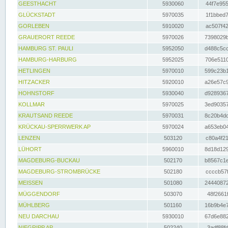
GEESTHACHT
5930060
44f7e955
GLÜCKSTADT
5970035
1f1bbed7
GORLEBEN
5910020
ac507f42
GRAUERORT REEDE
5970026
7398029b
HAMBURG ST. PAULI
5952050
d488c5cc
HAMBURG-HARBURG
5952025
706e5110
HETLINGEN
5970010
599c23b1
HITZACKER
5920010
a26e57c9
HOHNSTORF
5930040
d9289367
KOLLMAR
5970025
3ed90357
KRAUTSAND REEDE
5970031
8c20b4dc
KRÜCKAU-SPERRWERK AP
5970024
a653eb04
LENZEN
503120
c80a4f21
LÜHORT
5960010
8d18d129
MAGDEBURG-BUCKAU
502170
b8567c1e
MAGDEBURG-STROMBRÜCKE
502180
ccccb57f
MEISSEN
501080
24440872
MÜGGENDORF
503070
48f2661f
MÜHLBERG
501160
16b9b4e7
NEU DARCHAU
5930010
67d6e882
NIEGRIPP AP
502240
3adf88fd