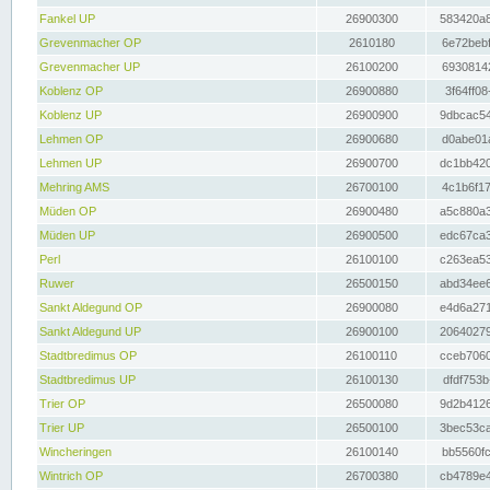
Fankel UP
26900300
583420a8
Grevenmacher OP
2610180
6e72bebf
Grevenmacher UP
26100200
69308142
Koblenz OP
26900880
3f64ff08
Koblenz UP
26900900
9dbcac54
Lehmen OP
26900680
d0abe01a
Lehmen UP
26900700
dc1bb420
Mehring AMS
26700100
4c1b6f17
Müden OP
26900480
a5c880a3
Müden UP
26900500
edc67ca3
Perl
26100100
c263ea53
Ruwer
26500150
abd34ee6
Sankt Aldegund OP
26900080
e4d6a271
Sankt Aldegund UP
26900100
20640279
Stadtbredimus OP
26100110
cceb7060
Stadtbredimus UP
26100130
dfdf753b
Trier OP
26500080
9d2b4126
Trier UP
26500100
3bec53ca
Wincheringen
26100140
bb5560fc
Wintrich OP
26700380
cb4789e4