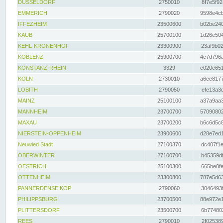
DÜSSELDORF
2750010
8f7e5f92
EMMERICH
2790020
9598e4cb
IFFEZHEIM
23500600
b02be240
KAUB
25700100
1d26e504
KEHL-KRONENHOF
23300900
23af9b02
KOBLENZ
25900700
4c7d796a
KONSTANZ-RHEIN
3329
e020e651
KÖLN
2730010
a6ee8177
LOBITH
2790050
efe13a3d
MAINZ
25100100
a37a9aa3
MANNHEIM
23700700
57090802
MAXAU
23700200
b6c6d5c8
NIERSTEIN-OPPENHEIM
23900600
d28e7ed1
Neuwied Stadt
27100370
dc407f1e
OBERWINTER
27100700
b45359df
OESTRICH
25100300
665be0fe
OTTENHEIM
23300800
787e5d63
PANNERDENSE KOP
2790060
3046493f
PHILIPPSBURG
23700500
88e972e1
PLITTERSDORF
23500700
6b774802
REES
2790010
2f025389