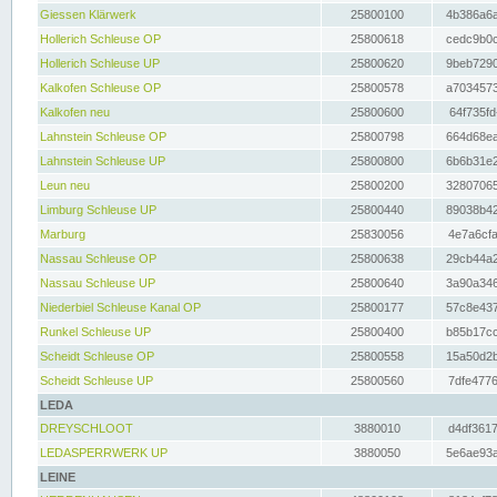
Giessen Klärwerk
25800100
4b386a6a
Hollerich Schleuse OP
25800618
cedc9b0c
Hollerich Schleuse UP
25800620
9beb7290
Kalkofen Schleuse OP
25800578
a7034573
Kalkofen neu
25800600
64f735fd
Lahnstein Schleuse OP
25800798
664d68ea
Lahnstein Schleuse UP
25800800
6b6b31e2
Leun neu
25800200
32807065
Limburg Schleuse UP
25800440
89038b42
Marburg
25830056
4e7a6cfa
Nassau Schleuse OP
25800638
29cb44a2
Nassau Schleuse UP
25800640
3a90a346
Niederbiel Schleuse Kanal OP
25800177
57c8e437
Runkel Schleuse UP
25800400
b85b17cc
Scheidt Schleuse OP
25800558
15a50d2b
Scheidt Schleuse UP
25800560
7dfe4776
LEDA
DREYSCHLOOT
3880010
d4df3617
LEDASPERRWERK UP
3880050
5e6ae93a
LEINE