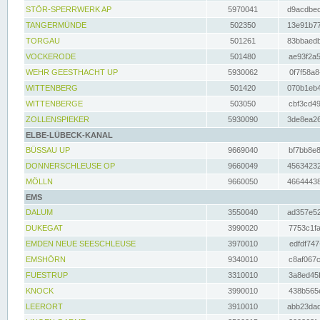
STÖR-SPERRWERK AP
5970041
d9acdbec
TANGERMÜNDE
502350
13e91b77
TORGAU
501261
83bbaedb
VOCKERODE
501480
ae93f2a5
WEHR GEESTHACHT UP
5930062
0f7f58a8
WITTENBERG
501420
070b1eb4
WITTENBERGE
503050
cbf3cd49
ZOLLENSPIEKER
5930090
3de8ea26
ELBE-LÜBECK-KANAL
BÜSSAU UP
9669040
bf7bb8e8
DONNERSCHLEUSE OP
9660049
45634232
MÖLLN
9660050
46644438
EMS
DALUM
3550040
ad357e52
DUKEGAT
3990020
7753c1fa
EMDEN NEUE SEESCHLEUSE
3970010
edfdf747
EMSHÖRN
9340010
c8af067c
FUESTRUP
3310010
3a8ed45f
KNOCK
3990010
438b565e
LEERORT
3910010
abb23dad