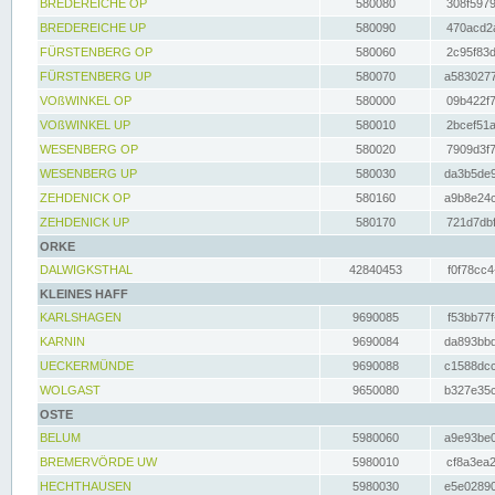
BREDEREICHE OP
580080
308f5979
BREDEREICHE UP
580090
470acd2a
FÜRSTENBERG OP
580060
2c95f83d
FÜRSTENBERG UP
580070
a5830277
VOßWINKEL OP
580000
09b422f7
VOßWINKEL UP
580010
2bcef51a
WESENBERG OP
580020
7909d3f7
WESENBERG UP
580030
da3b5de9
ZEHDENICK OP
580160
a9b8e24c
ZEHDENICK UP
580170
721d7dbf
ORKE
DALWIGKSTHAL
42840453
f0f78cc4
KLEINES HAFF
KARLSHAGEN
9690085
f53bb77f
KARNIN
9690084
da893bbd
UECKERMÜNDE
9690088
c1588dcc
WOLGAST
9650080
b327e35c
OSTE
BELUM
5980060
a9e93be0
BREMERVÖRDE UW
5980010
cf8a3ea2
HECHTHAUSEN
5980030
e5e02890