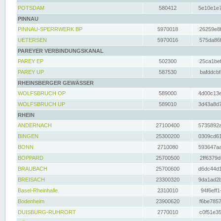
POTSDAM
580412
5e10e1e7
PINNAU
PINNAU-SPERRWERK BP
5970018
26259e8f
UETERSEN
5970016
575da86f
PAREYER VERBINDUNGSKANAL
PAREY EP
502300
25ca1bef
PAREY UP
587530
bafddcbf
RHEINSBERGER GEWÄSSER
WOLFSBRUCH OP
589000
4d00c13e
WOLFSBRUCH UP
589010
3d43a8d7
RHEIN
ANDERNACH
27100400
5735892a
BINGEN
25300200
0309cd61
BONN
2710080
593647aa
BOPPARD
25700500
2ff6379d
BRAUBACH
25700600
d6dc44d1
BREISACH
23300320
9da1ad2b
Basel-Rheinhalle
2310010
94f6eff1
Bodenheim
23900620
f6be7857
DUISBURG-RUHRORT
2770010
c0f51e35