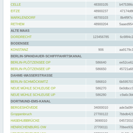
CELLE
48300105
b475386c
EITZE
48900237
47174d8f
MARKLENDORF
48700103
8b4f9f7c
RETHEM
48900204
5aaed954
ALTE MAAS
DORDRECHT
123456785
6c6f84c2
BODENSEE
KONSTANZ
906
aa9179c1
BERLIN-SPANDAUER-SCHIFFFAHRTSKANAL
BERLIN-PLÖTZENSEE OP
586640
ee52ce62
BERLIN-PLÖTZENSEE UP
586650
45721a68
DAHME-WASSERSTRASSE
BERLIN-SCHMÖCKWITZ
586810
6b595707
NEUE MÜHLE SCHLEUSE OP
586270
0e0dbcc9
NEUE MÜHLE SCHLEUSE UP
586280
c9a6c3bf
DORTMUND-EMS-KANAL
BERGESHÖVEDE
34000010
ade3a084
Groppenbruch
27700122
7bbdb421
HASEHUBBRÜCKE
3690010
04572010
HENRICHENBURG OW
27700111
70bee932