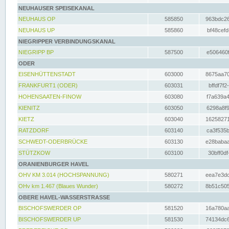
NEUHAUSER SPEISEKANAL
NEUHAUS OP
585850
963bdc26
NEUHAUS UP
585860
bf48cefd
NIEGRIPPER VERBINDUNGSKANAL
NIEGRIPP BP
587500
e506460f
ODER
EISENHÜTTENSTADT
603000
8675aa70
FRANKFURT1 (ODER)
603031
bffdf7f2
HOHENSAATEN-FINOW
603080
f7a639a4
KIENITZ
603050
6298a8f9
KIETZ
603040
16258271
RATZDORF
603140
ca3f535b
SCHWEDT-ODERBRÜCKE
603130
e28babaa
STÜTZKOW
603100
30bff0df
ORANIENBURGER HAVEL
OHV KM 3.014 (HOCHSPANNUNG)
580271
eea7e3dc
OHv km 1.467 (Blaues Wunder)
580272
8b51c505
OBERE HAVEL-WASSERSTRASSE
BISCHOFSWERDER OP
581520
16a780aa
BISCHOFSWERDER UP
581530
74134dc6