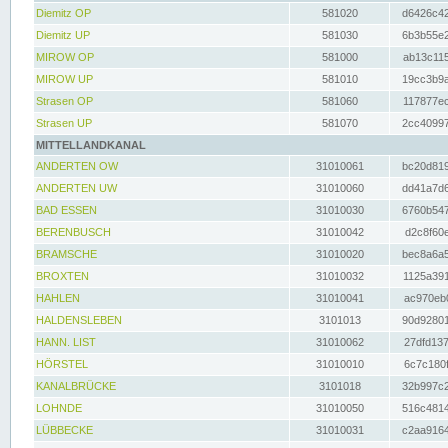
Diemitz OP
581020
d6426c42
Diemitz UP
581030
6b3b55e2
MIROW OP
581000
ab13c115
MIROW UP
581010
19cc3b9a
Strasen OP
581060
117877ec
Strasen UP
581070
2cc40997
MITTELLANDKANAL
ANDERTEN OW
31010061
bc20d819
ANDERTEN UW
31010060
dd41a7d6
BAD ESSEN
31010030
6760b547
BERENBUSCH
31010042
d2c8f60e
BRAMSCHE
31010020
bec8a6a5
BROXTEN
31010032
1125a391
HAHLEN
31010041
ac970eb0
HALDENSLEBEN
3101013
90d92801
HANN. LIST
31010062
27dfd137
HÖRSTEL
31010010
6c7c180f
KANALBRÜCKE
3101018
32b997c2
LOHNDE
31010050
516c4814
LÜBBECKE
31010031
c2aa9164