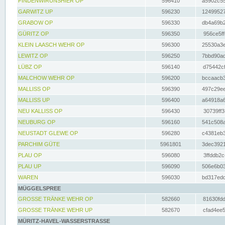
FINDENWIRUNSHIER OP
596410
a5902c55
GARWITZ UP
596230
12499527
GRABOW OP
596330
db4a69b2
GÜRITZ OP
596350
956ce5ff
KLEIN LAASCH WEHR OP
596300
25530a3e
LEWITZ OP
596250
7bbd90ad
LÜBZ OP
596140
d75442cf
MALCHOW WEHR OP
596200
bccaacb3
MALLISS OP
596390
497c29ee
MALLISS UP
596400
a64918a6
NEU KALLISS OP
596430
30739ff3
NEUBURG OP
596160
541c508a
NEUSTADT GLEWE OP
596280
c4381eb3
PARCHIM GÜTE
5961801
3dec3921
PLAU OP
596080
3ffddb2c
PLAU UP
596090
506e6b03
WAREN
596030
bd317edd
MÜGGELSPREE
GROSSE TRÄNKE WEHR OP
582660
81630fdd
GROSSE TRÄNKE WEHR UP
582670
cfad4ee5
MÜRITZ-HAVEL-WASSERSTRASSE