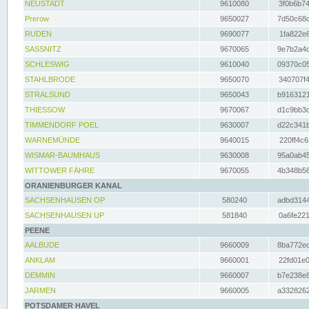
NEUSTADT
9610080
3f0b6b74
Prerow
9650027
7d50c68c
RUDEN
9690077
1fa822e6
SASSNITZ
9670065
9e7b2a4d
SCHLESWIG
9610040
09370c05
STAHLBRODE
9650070
340707f4
STRALSUND
9650043
b9163121
THIESSOW
9670067
d1c9bb3c
TIMMENDORF POEL
9630007
d22c341b
WARNEMÜNDE
9640015
220ff4c6
WISMAR-BAUMHAUS
9630008
95a0ab45
WITTOWER FÄHRE
9670055
4b348b56
ORANIENBURGER KANAL
SACHSENHAUSEN OP
580240
adbd3144
SACHSENHAUSEN UP
581840
0a6fe221
PEENE
AALBUDE
9660009
8ba772ed
ANKLAM
9660001
22fd01e0
DEMMIN
9660007
b7e238e8
JARMEN
9660005
a3328262
POTSDAMER HAVEL