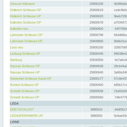
Giessen Klärwerk
25800100
4b386a6a
Hollerich Schleuse OP
25800618
cedc9b0c
Hollerich Schleuse UP
25800620
9beb7290
Kalkofen Schleuse OP
25800578
a7034573
Kalkofen neu
25800600
64f735fd
Lahnstein Schleuse OP
25800798
664d68ea
Lahnstein Schleuse UP
25800800
6b6b31e2
Leun neu
25800200
32807065
Limburg Schleuse UP
25800440
89038b42
Marburg
25830056
4e7a6cfa
Nassau Schleuse OP
25800638
29cb44a2
Nassau Schleuse UP
25800640
3a90a346
Niederbiel Schleuse Kanal OP
25800177
57c8e437
Runkel Schleuse UP
25800400
b85b17cc
Scheidt Schleuse OP
25800558
15a50d2b
Scheidt Schleuse UP
25800560
7dfe4776
LEDA
DREYSCHLOOT
3880010
d4df3617
LEDASPERRWERK UP
3880050
5e6ae93a
LEINE