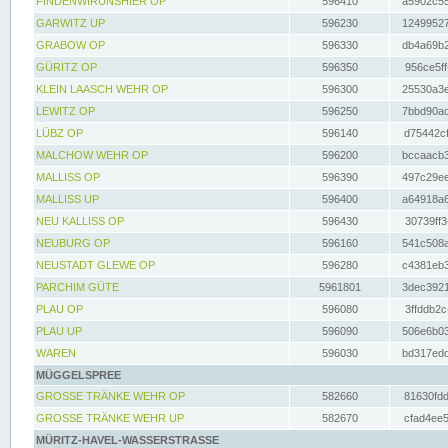
FINDENWIRUNSHIER OP
596410
a5902c55
GARWITZ UP
596230
12499527
GRABOW OP
596330
db4a69b2
GÜRITZ OP
596350
956ce5ff
KLEIN LAASCH WEHR OP
596300
25530a3e
LEWITZ OP
596250
7bbd90ad
LÜBZ OP
596140
d75442cf
MALCHOW WEHR OP
596200
bccaacb3
MALLISS OP
596390
497c29ee
MALLISS UP
596400
a64918a6
NEU KALLISS OP
596430
30739ff3
NEUBURG OP
596160
541c508a
NEUSTADT GLEWE OP
596280
c4381eb3
PARCHIM GÜTE
5961801
3dec3921
PLAU OP
596080
3ffddb2c
PLAU UP
596090
506e6b03
WAREN
596030
bd317edd
MÜGGELSPREE
GROSSE TRÄNKE WEHR OP
582660
81630fdd
GROSSE TRÄNKE WEHR UP
582670
cfad4ee5
MÜRITZ-HAVEL-WASSERSTRASSE