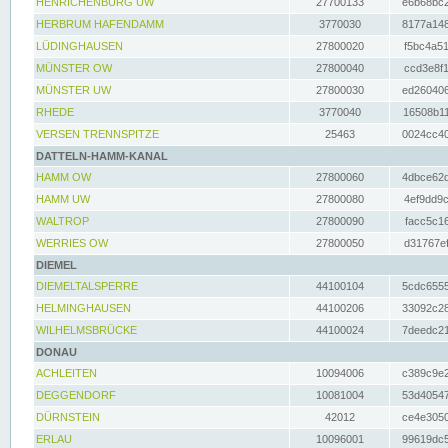
HENRICHENBURG UW
27700133
e6b68bc2
HERBRUM HAFENDAMM
3770030
8177a148
LÜDINGHAUSEN
27800020
f5bc4a51
MÜNSTER OW
27800040
ccd3e8f1
MÜNSTER UW
27800030
ed260406
RHEDE
3770040
16508b11
VERSEN TRENNSPITZE
25463
0024cc40
DATTELN-HAMM-KANAL
HAMM OW
27800060
4dbce62d
HAMM UW
27800080
4ef9dd9c
WALTROP
27800090
facc5c16
WERRIES OW
27800050
d31767ef
DIEMEL
DIEMELTALSPERRE
44100104
5cdc6555
HELMINGHAUSEN
44100206
33092c28
WILHELMSBRÜCKE
44100024
7deedc21
DONAU
ACHLEITEN
10094006
c389c9e2
DEGGENDORF
10081004
53d40547
DÜRNSTEIN
42012
ce4e3050
ERLAU
10096001
99619dc5