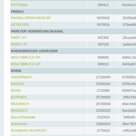
POTSDAM
580412
5e10e1e7
PINNAU
PINNAU-SPERRWERK BP
5970018
26259e8f
UETERSEN
5970016
575da86f
PAREYER VERBINDUNGSKANAL
PAREY EP
502300
25ca1bef
PAREY UP
587530
bafddcbf
RHEINSBERGER GEWÄSSER
WOLFSBRUCH OP
589000
4d00c13e
WOLFSBRUCH UP
589010
3d43a8d7
RHEIN
ANDERNACH
27100400
5735892a
BINGEN
25300200
0309cd61
BONN
2710080
593647aa
BOPPARD
25700500
2ff6379d
BRAUBACH
25700600
d6dc44d1
BREISACH
23300320
9da1ad2b
Basel-Rheinhalle
2310010
94f6eff1
Bodenheim
23900620
f6be7857
DUISBURG-RUHRORT
2770010
c0f51e35