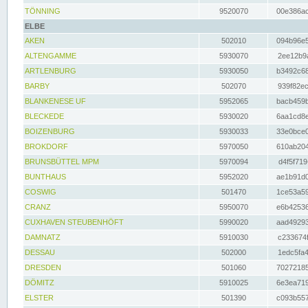
TÖNNING
9520070
00e386ac
ELBE
AKEN
502010
094b96e5
ALTENGAMME
5930070
2ee12b9a
ARTLENBURG
5930050
b3492c68
BARBY
502070
939f82ec
BLANKENESE UF
5952065
bacb459b
BLECKEDE
5930020
6aa1cd8e
BOIZENBURG
5930033
33e0bce0
BROKDORF
5970050
610ab204
BRUNSBÜTTEL MPM
5970094
d4f5f719
BUNTHAUS
5952020
ae1b91d0
COSWIG
501470
1ce53a59
CRANZ
5950070
e6b42536
CUXHAVEN STEUBENHÖFT
5990020
aad49293
DAMNATZ
5910030
c233674f
DESSAU
502000
1edc5fa4
DRESDEN
501060
70272185
DÖMITZ
5910025
6e3ea719
ELSTER
501390
c093b557