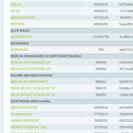
CELLE
48300105
b475386c
EITZE
48900237
47174d8f
MARKLENDORF
48700103
8b4f9f7c
RETHEM
48900204
5aaed954
ALTE MAAS
DORDRECHT
123456785
6c6f84c2
BODENSEE
KONSTANZ
906
aa9179c1
BERLIN-SPANDAUER-SCHIFFFAHRTSKANAL
BERLIN-PLÖTZENSEE OP
586640
ee52ce62
BERLIN-PLÖTZENSEE UP
586650
45721a68
DAHME-WASSERSTRASSE
BERLIN-SCHMÖCKWITZ
586810
6b595707
NEUE MÜHLE SCHLEUSE OP
586270
0e0dbcc9
NEUE MÜHLE SCHLEUSE UP
586280
c9a6c3bf
DORTMUND-EMS-KANAL
BERGESHÖVEDE
34000010
ade3a084
Groppenbruch
27700122
7bbdb421
HASEHUBBRÜCKE
3690010
04572010
HENRICHENBURG OW
27700111
70bee932