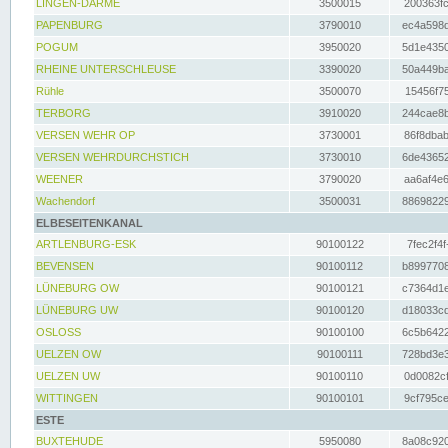
LINGEN-DARME
3500015
200363fc
PAPENBURG
3790010
ec4a598d
POGUM
3950020
5d1e4350
RHEINE UNTERSCHLEUSE
3390020
50a449ba
Rühle
3500070
15456f75
TERBORG
3910020
244cae8b
VERSEN WEHR OP
3730001
86f8dbab
VERSEN WEHRDURCHSTICH
3730010
6de43652
WEENER
3790020
aa6af4e6
Wachendorf
3500031
88698229
ELBESEITENKANAL
ARTLENBURG-ESK
90100122
7fec2f4f
BEVENSEN
90100112
b8997708
LÜNEBURG OW
90100121
c7364d1e
LÜNEBURG UW
90100120
d18033cd
OSLOSS
90100100
6c5b6422
UELZEN OW
90100111
728bd3e3
UELZEN UW
90100110
0d0082cf
WITTINGEN
90100101
9cf795ce
ESTE
BUXTEHUDE
5950080
8a08c920