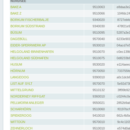
NORDSEE
BAKE A
9510063
e8daa3e2
BAKE Z
9510066
104fdc24
BORKUM FISCHERBALJE
9340020
8727ebfd
BORKUM SÜDSTRAND
9340030
478f21e9
BÜSUM
9510095
5287a3e1
DAGEBÜLL
9570040
6233e901
EIDER-SPERRWERK AP
9530010
04acd7e5
HELGOLAND BINNENHAFEN
9510070
c0ec139b
HELGOLAND SÜDHAFEN
9510075
0d8233b8
HUSUM
9530020
e114aeec
HÖRNUM
9570050
733755fd
LANGEOOG
9390010
a0c1dcb6
LIST AUF SYLT
9570070
5e92d73f
MITTELGRUND
9510132
3ff99b92
NORDERNEY RIFFGAT
9360010
c0244c0e
PELLWORM ANLEGER
9550021
2852b9ab
SCHARHÖRN
9510060
f0197bcf
SPIEKEROOG
9410010
662c4b5e
WITTDÜN
9570010
9c4c11f2
ZEHNERLOCH
9510010
e574d0af