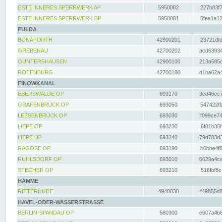
ESTE INNERES SPERRWERK AP
5950082
227b83f7
ESTE INNERES SPERRWERK BP
5950081
5fea1a12
FULDA
BONAFORTH
42900201
23721dfd
GREBENAU
42700202
acd63934
GUNTERSHAUSEN
42900100
213a585d
ROTENBURG
42700100
d1ba62a4
FINOWKANAL
EBERSWALDE OP
693170
3cd46cc7
GRAFENBRÜCK OP
693050
547422fb
LEESENBRÜCK OP
693030
f099ce74
LIEPE OP
693230
6f81b35f
LIEPE UP
693240
79d783d3
RAGÖSE OP
693190
b6bbe4f8
RUHLSDORF OP
693010
6629a4ca
STECHER OP
693210
516fbf8c
HAMME
RITTERHUDE
4940030
f49855d8
HAVEL-ODER-WASSERSTRASSE
BERLIN-SPANDAU OP
580300
e607a4b6