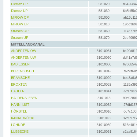
Diemitz OP
581020
d6426c42
Diemitz UP
581030
6b3b55e2
MIROW OP
581000
ab13c115
MIROW UP
581010
19cc3b9a
Strasen OP
581060
117877ec
Strasen UP
581070
2cc40997
MITTELLANDKANAL
ANDERTEN OW
31010061
bc20d819
ANDERTEN UW
31010060
dd41a7d6
BAD ESSEN
31010030
6760b547
BERENBUSCH
31010042
d2c8f60e
BRAMSCHE
31010020
bec8a6a5
BROXTEN
31010032
1125a391
HAHLEN
31010041
ac970eb0
HALDENSLEBEN
3101013
90d92801
HANN. LIST
31010062
27dfd137
HÖRSTEL
31010010
6c7c180f
KANALBRÜCKE
3101018
32b997c2
LOHNDE
31010050
516c4814
LÜBBECKE
31010031
c2aa9164