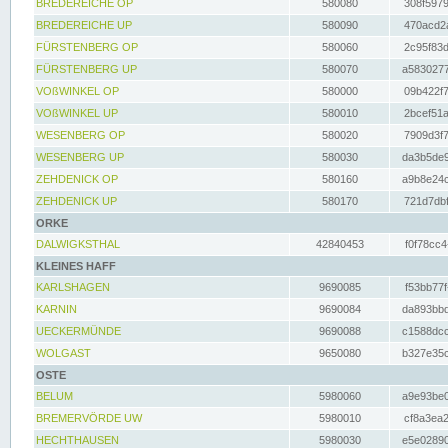
BREDEREICHE OP
580080
308f5979
BREDEREICHE UP
580090
470acd2a
FÜRSTENBERG OP
580060
2c95f83d
FÜRSTENBERG UP
580070
a5830277
VOßWINKEL OP
580000
09b422f7
VOßWINKEL UP
580010
2bcef51a
WESENBERG OP
580020
7909d3f7
WESENBERG UP
580030
da3b5de9
ZEHDENICK OP
580160
a9b8e24c
ZEHDENICK UP
580170
721d7dbf
ORKE
DALWIGKSTHAL
42840453
f0f78cc4
KLEINES HAFF
KARLSHAGEN
9690085
f53bb77f
KARNIN
9690084
da893bbd
UECKERMÜNDE
9690088
c1588dcc
WOLGAST
9650080
b327e35c
OSTE
BELUM
5980060
a9e93be0
BREMERVÖRDE UW
5980010
cf8a3ea2
HECHTHAUSEN
5980030
e5e02890