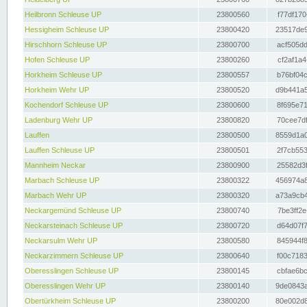
Heilbronn Schleuse UP
23800560
f77df170
Hessigheim Schleuse UP
23800420
23517de9
Hirschhorn Schleuse UP
23800700
acf505dd
Hofen Schleuse UP
23800260
cf2af1a4
Horkheim Schleuse UP
23800557
b76bf04c
Horkheim Wehr UP
23800520
d9b441a5
Kochendorf Schleuse UP
23800600
8f695e71
Ladenburg Wehr UP
23800820
70cee7df
Lauffen
23800500
8559d1a0
Lauffen Schleuse UP
23800501
2f7cb553
Mannheim Neckar
23800900
25582d3f
Marbach Schleuse UP
23800322
456974a8
Marbach Wehr UP
23800320
a73a9cb4
Neckargemünd Schleuse UP
23800740
7be3ff2e
Neckarsteinach Schleuse UP
23800720
d64d07f7
Neckarsulm Wehr UP
23800580
845944f8
Neckarzimmern Schleuse UP
23800640
f00c7183
Oberesslingen Schleuse UP
23800145
cbfae6bc
Oberesslingen Wehr UP
23800140
9de0843a
Obertürkheim Schleuse UP
23800200
80e002d8