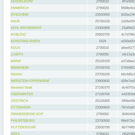
DÜSSELDORF
2750010
8f7e5f92
EMMERICH
2790020
9598e4cb
IFFEZHEIM
23500600
b02be240
KAUB
25700100
1d26e504
KEHL-KRONENHOF
23300900
23af9b02
KOBLENZ
25900700
4c7d796a
KONSTANZ-RHEIN
3329
e020e651
KÖLN
2730010
a6ee8177
LOBITH
2790050
efe13a3d
MAINZ
25100100
a37a9aa3
MANNHEIM
23700700
57090802
MAXAU
23700200
b6c6d5c8
NIERSTEIN-OPPENHEIM
23900600
d28e7ed1
Neuwied Stadt
27100370
dc407f1e
OBERWINTER
27100700
b45359df
OESTRICH
25100300
665be0fe
OTTENHEIM
23300800
787e5d63
PANNERDENSE KOP
2790060
3046493f
PHILIPPSBURG
23700500
88e972e1
PLITTERSDORF
23500700
6b774802
REES
2790010
2f025389