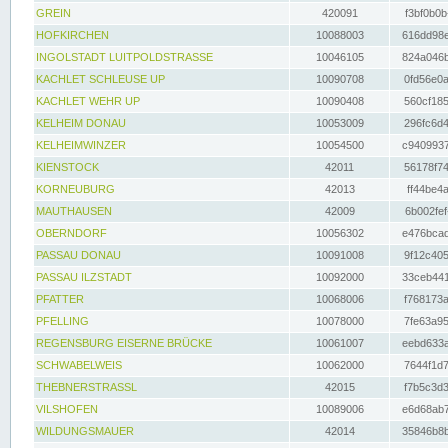
GREIN
420091
f3bf0b0b
HOFKIRCHEN
10088003
616dd98e
INGOLSTADT LUITPOLDSTRASSE
10046105
824a046b
KACHLET SCHLEUSE UP
10090708
0fd56e0a
KACHLET WEHR UP
10090408
560cf185
KELHEIM DONAU
10053009
296fc6d4
KELHEIMWINZER
10054500
c9409937
KIENSTOCK
42011
56178f74
KORNEUBURG
42013
ff44be4a
MAUTHAUSEN
42009
6b002fef
OBERNDORF
10056302
e476bcad
PASSAU DONAU
10091008
9f12c405
PASSAU ILZSTADT
10092000
33ceb441
PFATTER
10068006
f768173a
PFELLING
10078000
7fe63a95
REGENSBURG EISERNE BRÜCKE
10061007
eebd633a
SCHWABELWEIS
10062000
7644f1d7
THEBNERSTRASSL
42015
f7b5c3d3
VILSHOFEN
10089006
e6d68ab7
WILDUNGSMAUER
42014
35846b8b