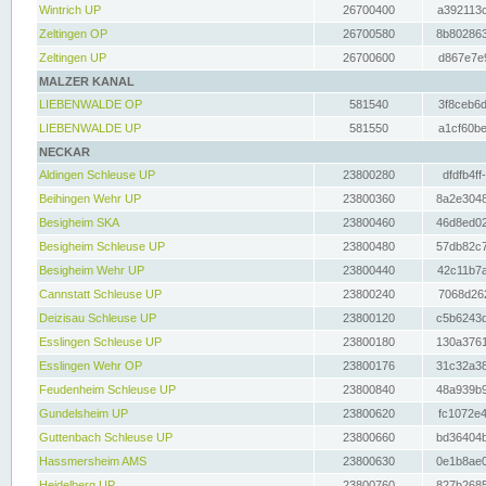
Wintrich UP
26700400
a392113c
Zeltingen OP
26700580
8b802863
Zeltingen UP
26700600
d867e7e9
MALZER KANAL
LIEBENWALDE OP
581540
3f8ceb6d
LIEBENWALDE UP
581550
a1cf60be
NECKAR
Aldingen Schleuse UP
23800280
dfdfb4ff
Beihingen Wehr UP
23800360
8a2e3048
Besigheim SKA
23800460
46d8ed02
Besigheim Schleuse UP
23800480
57db82c7
Besigheim Wehr UP
23800440
42c11b7a
Cannstatt Schleuse UP
23800240
7068d262
Deizisau Schleuse UP
23800120
c5b6243d
Esslingen Schleuse UP
23800180
130a3761
Esslingen Wehr OP
23800176
31c32a38
Feudenheim Schleuse UP
23800840
48a939b9
Gundelsheim UP
23800620
fc1072e4
Guttenbach Schleuse UP
23800660
bd36404b
Hassmersheim AMS
23800630
0e1b8ae0
Heidelberg UP
23800760
827b2685