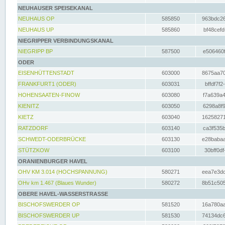
NEUHAUSER SPEISEKANAL
NEUHAUS OP
585850
963bdc26
NEUHAUS UP
585860
bf48cefd
NIEGRIPPER VERBINDUNGSKANAL
NIEGRIPP BP
587500
e506460f
ODER
EISENHÜTTENSTADT
603000
8675aa70
FRANKFURT1 (ODER)
603031
bffdf7f2
HOHENSAATEN-FINOW
603080
f7a639a4
KIENITZ
603050
6298a8f9
KIETZ
603040
16258271
RATZDORF
603140
ca3f535b
SCHWEDT-ODERBRÜCKE
603130
e28babaa
STÜTZKOW
603100
30bff0df
ORANIENBURGER HAVEL
OHV KM 3.014 (HOCHSPANNUNG)
580271
eea7e3dc
OHv km 1.467 (Blaues Wunder)
580272
8b51c505
OBERE HAVEL-WASSERSTRASSE
BISCHOFSWERDER OP
581520
16a780aa
BISCHOFSWERDER UP
581530
74134dc6