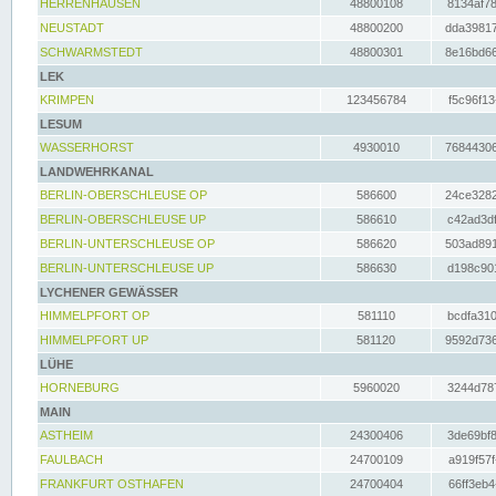
HERRENHAUSEN
48800108
8134af78
NEUSTADT
48800200
dda39817
SCHWARMSTEDT
48800301
8e16bd66
LEK
KRIMPEN
123456784
f5c96f13
LESUM
WASSERHORST
4930010
76844306
LANDWEHRKANAL
BERLIN-OBERSCHLEUSE OP
586600
24ce3282
BERLIN-OBERSCHLEUSE UP
586610
c42ad3df
BERLIN-UNTERSCHLEUSE OP
586620
503ad891
BERLIN-UNTERSCHLEUSE UP
586630
d198c901
LYCHENER GEWÄSSER
HIMMELPFORT OP
581110
bcdfa310
HIMMELPFORT UP
581120
9592d736
LÜHE
HORNEBURG
5960020
3244d787
MAIN
ASTHEIM
24300406
3de69bf8
FAULBACH
24700109
a919f57f
FRANKFURT OSTHAFEN
24700404
66ff3eb4