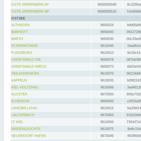
OSTE-SPERRWERK AP
9000000590
8c3295dc
OSTE-SPERRWERK BP
9000000532
7cb4566b
OSTSEE
ALTHAGEN
9650024
b8d05bf9
BARHÖFT
9650040
09227288
BARTH
9650030
00c33ed9
ECKERNFÖRDE
9610045
1faa9b2c
FLENSBURG
9610010
9e19c411
GREIFSWALD OIE
9690078
087b6386
GREIFSWALD-WIECK
9650073
6b53ef42
HEILIGENHAFEN
9610070
06219dd9
KAPPELN
9610035
b09f2243
KIEL-HOLTENAU
9610066
3ad4013f
KLOSTER
9670050
905e7328
KOSEROW
9690093
c0f33a36
LANGBALLIGAU
9610015
5a33bf14
LAUTERBACH
9670063
91922b9b
LT KIEL
9610050
736437d7
MARIENLEUCHTE
9610075
8effc15d
NEUENDORF HAFEN
9670046
492f85b8