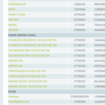
RHEINWEILER
23300130
06b978dd
RUST
23300580
5389b878
SANKT GOAR
25700300
550eb7e9
SPEYER
23700600
2cb8ae5b
WESEL
2770040
f33c3cc9
WORMS
23900200
844a620f
RHEIN-HERNE-KANAL
DUISBURG-MEIDERICH SCHLEUSE OW
27700262
f18e81da
DUISBURG-MEIDERICH SCHLEUSE UW
27700273
48780245
GELSENKIRCHEN SCHLEUSE OW
27700229
5b9f8134
GELSENKIRCHEN SCHLEUSE UW
27700230
427318d0
HERNE OW
27700150
ac6c4362
HERNE UW
27700160
b9975ea1
OBERHAUSEN SCHLEUSE OW
27700240
e251f943
OBERHAUSEN SCHLEUSE UW
27700251
12f63015
WANNE EICKEL SCHLEUSE OW
27700193
05ca0e33
WANNE EICKEL SCHLEUSE UW
27700218
23045f8b
RUHR
Hattingen
2769510000100
c0594fb5
RUHRWEHR OW
27600090
12a3037f