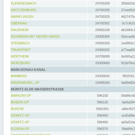
KLEINHEUBACH
24700200
355b02d2
KROTZENBURG
24700335
27eed51b
MAINFLINGEN
24700325
4627475d
OBERNAU
24700302
3c7cfb10
RAUNHEIM
24900108
db1684c1
SCHWEINFURT NEUER HAFEN
24300304
42ecae60
STEINBACH
24500100
1ed983c3
TRUNSTADT
24300202
a77aad00
WERTHEIM
24709089
0e065a22
WÜRZBURG
24300600
915d76e1
MAIN-DONAU-KANAL
BAMBERG
24300042
ff02f181
RIEDENBURG_UP
13409200
4a69e82e
MÜRITZ-ELDE-WASSERSTRASSE
BARKOW OP
596100
06d86c6b
BOBZIN OP
596120
faefa284
BUROW
5961601
a68cf527
DÖMITZ OP
596450
ec8188ee
DÖMITZ UP
596460
ad3a51da
ELDENA OP
596370
0fab94c7