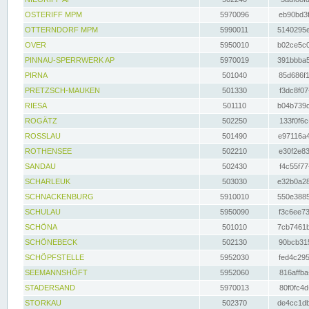
OSTERIFF MPM
5970096
eb90bd3f
OTTERNDORF MPM
5990011
5140295e
OVER
5950010
b02ce5c0
PINNAU-SPERRWERK AP
5970019
391bbba5
PIRNA
501040
85d686f1
PRETZSCH-MAUKEN
501330
f3dc8f07
RIESA
501110
b04b739d
ROGÄTZ
502250
133f0f6c
ROSSLAU
501490
e97116a4
ROTHENSEE
502210
e30f2e83
SANDAU
502430
f4c55f77
SCHARLEUK
503030
e32b0a28
SCHNACKENBURG
5910010
550e3885
SCHULAU
5950090
f3c6ee73
SCHÖNA
501010
7cb7461b
SCHÖNEBECK
502130
90bcb315
SCHÖPFSTELLE
5952030
fed4c295
SEEMANNSHÖFT
5952060
816affba
STADERSAND
5970013
80f0fc4d
STORKAU
502370
de4cc1db