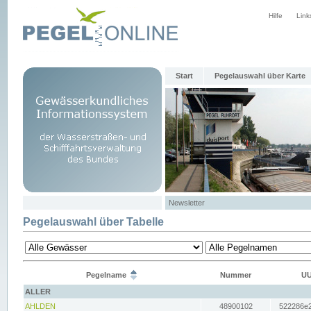
Hilfe
Link
Start
Pegelauswahl über Karte
Newsletter
Pegelauswahl über Tabelle
Pegelname
Nummer
UU
ALLER
AHLDEN
48900102
522286e2