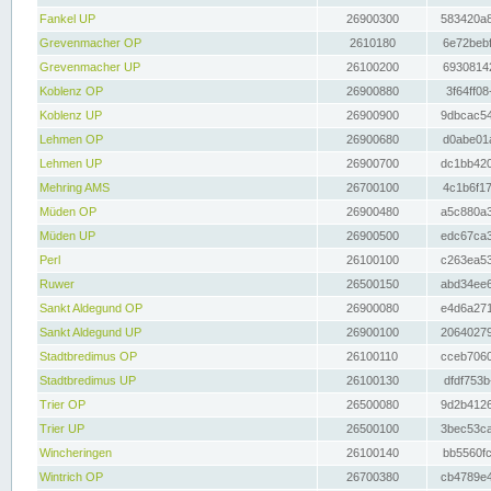
Fankel UP
26900300
583420a8
Grevenmacher OP
2610180
6e72bebf
Grevenmacher UP
26100200
69308142
Koblenz OP
26900880
3f64ff08
Koblenz UP
26900900
9dbcac54
Lehmen OP
26900680
d0abe01a
Lehmen UP
26900700
dc1bb420
Mehring AMS
26700100
4c1b6f17
Müden OP
26900480
a5c880a3
Müden UP
26900500
edc67ca3
Perl
26100100
c263ea53
Ruwer
26500150
abd34ee6
Sankt Aldegund OP
26900080
e4d6a271
Sankt Aldegund UP
26900100
20640279
Stadtbredimus OP
26100110
cceb7060
Stadtbredimus UP
26100130
dfdf753b
Trier OP
26500080
9d2b4126
Trier UP
26500100
3bec53ca
Wincheringen
26100140
bb5560fc
Wintrich OP
26700380
cb4789e4