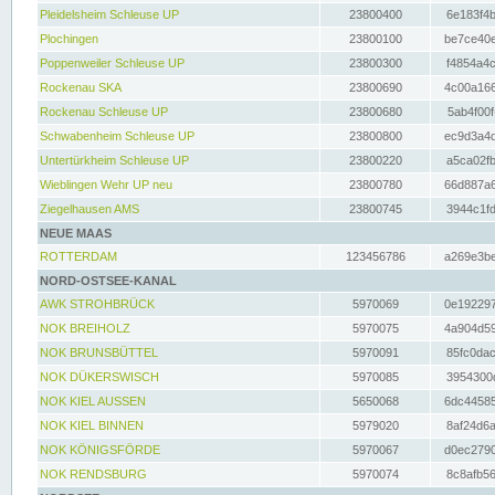
Pleidelsheim Schleuse UP
23800400
6e183f4b
Plochingen
23800100
be7ce40e
Poppenweiler Schleuse UP
23800300
f4854a4c
Rockenau SKA
23800690
4c00a166
Rockenau Schleuse UP
23800680
5ab4f00f
Schwabenheim Schleuse UP
23800800
ec9d3a4d
Untertürkheim Schleuse UP
23800220
a5ca02fb
Wieblingen Wehr UP neu
23800780
66d887a6
Ziegelhausen AMS
23800745
3944c1fd
NEUE MAAS
ROTTERDAM
123456786
a269e3be
NORD-OSTSEE-KANAL
AWK STROHBRÜCK
5970069
0e192297
NOK BREIHOLZ
5970075
4a904d59
NOK BRUNSBÜTTEL
5970091
85fc0dac
NOK DÜKERSWISCH
5970085
3954300d
NOK KIEL AUSSEN
5650068
6dc44585
NOK KIEL BINNEN
5979020
8af24d6a
NOK KÖNIGSFÖRDE
5970067
d0ec2790
NOK RENDSBURG
5970074
8c8afb56