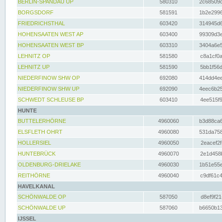
BERLIN-SPANDAU UP
580310
2c68509c
BORGSDORF
581591
1b2e2996
FRIEDRICHSTHAL
603420
314945d6
HOHENSAATEN WEST AP
603400
99309d3e
HOHENSAATEN WEST BP
603310
3404a6e5
LEHNITZ OP
581580
c8a1cf0a
LEHNITZ UP
581590
5bb1f56d
NIEDERFINOW SHW OP
692080
414dd4ee
NIEDERFINOW SHW UP
692090
4eec6b25
SCHWEDT SCHLEUSE BP
603410
4ee515f9
HUNTE
BUTTELERHÖRNE
4960060
b3d88ca6
ELSFLETH OHRT
4960080
531da758
HOLLERSIEL
4960050
2eacef2f
HUNTEBRÜCK
4960070
2e1d458b
OLDENBURG-DRIELAKE
4960030
1b51e55e
REITHÖRNE
4960040
c9df61c4
HAVELKANAL
SCHÖNWALDE OP
587050
d8ef9f21
SCHÖNWALDE UP
587060
b6650b13
IJSSEL