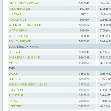
STÖR-SPERRWERK AP
5970041
d9acdbec
TANGERMÜNDE
502350
13e91b77
TORGAU
501261
83bbaedb
VOCKERODE
501480
ae93f2a5
WEHR GEESTHACHT UP
5930062
0f7f58a8
WITTENBERG
501420
070b1eb4
WITTENBERGE
503050
cbf3cd49
ZOLLENSPIEKER
5930090
3de8ea26
ELBE-LÜBECK-KANAL
BÜSSAU UP
9669040
bf7bb8e8
DONNERSCHLEUSE OP
9660049
45634232
MÖLLN
9660050
46644438
EMS
DALUM
3550040
ad357e52
DUKEGAT
3990020
7753c1fa
EMDEN NEUE SEESCHLEUSE
3970010
edfdf747
EMSHÖRN
9340010
c8af067c
FUESTRUP
3310010
3a8ed45f
KNOCK
3990010
438b565e
LEERORT
3910010
abb23dad