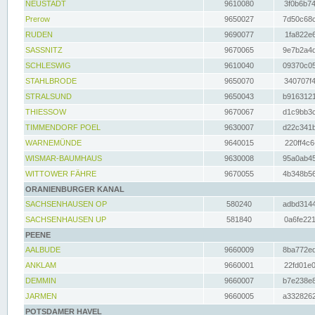
NEUSTADT
9610080
3f0b6b74
Prerow
9650027
7d50c68c
RUDEN
9690077
1fa822e6
SASSNITZ
9670065
9e7b2a4d
SCHLESWIG
9610040
09370c05
STAHLBRODE
9650070
340707f4
STRALSUND
9650043
b9163121
THIESSOW
9670067
d1c9bb3c
TIMMENDORF POEL
9630007
d22c341b
WARNEMÜNDE
9640015
220ff4c6
WISMAR-BAUMHAUS
9630008
95a0ab45
WITTOWER FÄHRE
9670055
4b348b56
ORANIENBURGER KANAL
SACHSENHAUSEN OP
580240
adbd3144
SACHSENHAUSEN UP
581840
0a6fe221
PEENE
AALBUDE
9660009
8ba772ed
ANKLAM
9660001
22fd01e0
DEMMIN
9660007
b7e238e8
JARMEN
9660005
a3328262
POTSDAMER HAVEL