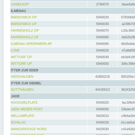
IJSSELKOP
2790070
bbaefa8e
ILMENAU
BARDOWICK OP
5940029
07830b68
BARDOWICK UP
5940030
a238b70f
FAHRENHOLZ OP
5940070
c33c3667
FAHRENHOLZ UP
5940060
bb62b28f
ILMENAU SPERRWERK AP
5940080
6b05e8dc
LÜNE
5940020
d7a8df36
WITTORF OP
5940049
eb3d4195
WITTORF UP
5940050
308c39b6
ITTER ZUR EDER
HERZHAUSEN
42800218
855205e7
ITTER ZUR DIEMEL
KOTTHAUSEN
44100013
36243256
JADE
HOOKSIELPLATE
9430020
fac30fe9
JADE-WESER-PORT
9430050
33bdec83
MELLUMPLATE
9420010
c8b9a2b6
SCHILLIG
9430030
b1cda5a0
WANGEROOGE NORD
9420030
c41d42b1