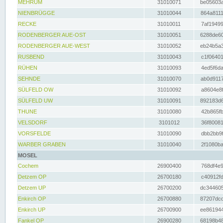
MEHRUM
31010071
be05603a
NIENBRÜGGE
31010044
864a8111
RECKE
31010011
7af19499
RODENBERGER AUE-OST
31010051
6288de60
RODENBERGER AUE-WEST
31010052
eb24b5a3
RUSBEND
31010043
c1f06401
RÜHEN
31010093
4ed5f6da
SEHNDE
31010070
ab0d9117
SÜLFELD OW
31010092
a8604e8f
SÜLFELD UW
31010091
892183d6
THUNE
31010080
42b865fb
VELSDORF
3101012
36f80081
VORSFELDE
31010090
dbb2bb9f
WARBER GRABEN
31010040
2f1080ba
MOSEL
Cochem
26900400
768df4e9
Detzem OP
26700180
c40912fd
Detzem UP
26700200
dc344605
Enkirch OP
26700880
87207dcd
Enkirch UP
26700900
ee861944
Fankel OP
26900280
68198b48