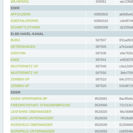
WILHERING
420061
aec23fd6
EDER
AFFOLDERN
42800502
ab9d5a42
EDERTALSPERRE
42800310
c6e9f744
SCHMITTLOTHEIM
42800309
d2155fa6
ELBE-HAVEL-KANAL
BURG
587507
831ad501
DETERSHAGEN
587505
a7b1eda9
GENTHIN
587535
e9e7f20c
KADE
587541
e4f29379
WUSTERWITZ OP
587540
c6a12d34
WUSTERWITZ UP
587550
3bfcf759
ZERBEN OP
587510
64c37072
ZERBEN UP
587520
532d8718
EIDER
EIDER-SPERRWERK BP
9520081
8ac85e6c
FRIEDRICHSTADT STRASSENBRÜCKE
9520060
721313e7
LEXFÄHRE OBERWASSER
9520020
86c5688f
LEXFÄHRE UNTERWASSER
9520030
7f01fbd8
NORDFELD OBERWASSER
9520040
61394669
NORDFELD UNTERWASSER
9520050
cb93548e