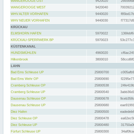
WANGEROOGE OST
9420020
26656fda
WANGEROOGE WEST
9420040
70039212
WHV ALTER VORHAFEN
9440020
f85bd17b
WHV NEUER VORHAFEN
9440030
f77317d9
KRÜCKAU
ELMSHORN HAFEN
5970022
136febf6
KRÜCKAU-SPERRWERK BP
5970023
53c277c3
KÜSTENKANAL
HUNDSMÜHLEN
4960020
cf6ac249
Hilkenbrook
3800010
58ccd6f0
LAHN
Bad Ems Schleuse UP
25800700
c005afb9
Bad Ems Wehr OP
25800690
f2295e77
Cramberg Schleuse OP
25800538
24fe419b
Cramberg Schleuse UP
25800540
3abb36d1
Dausenau Schleuse OP
25800678
9ceb358c
Dausenau Schleuse UP
25800680
eae91991
Diez Hafen
25800500
eadedeb6
Diez Schleuse OP
25800478
ea62ec5f
Diez Schleuse UP
25800480
31750a0f
Fürfurt Schleuse UP
25800300
34af0fca