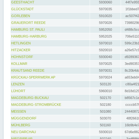
GEESTHACHT
5930060
44f7e955
GLÜCKSTADT
5970035
1f1bbed7
GORLEBEN
5910020
ac507f42
GRAUERORT REEDE
5970026
7398029b
HAMBURG ST. PAULI
5952050
d488c5cc
HAMBURG-HARBURG
5952025
706e5110
HETLINGEN
5970010
599c23b1
HITZACKER
5920010
a26e57c9
HOHNSTORF
5930040
d9289367
KOLLMAR
5970025
3ed90357
KRAUTSAND REEDE
5970031
8c20b4dc
KRÜCKAU-SPERRWERK AP
5970024
a653eb04
LENZEN
503120
c80a4f21
LÜHORT
5960010
8d18d129
MAGDEBURG-BUCKAU
502170
b8567c1e
MAGDEBURG-STROMBRÜCKE
502180
ccccb57f
MEISSEN
501080
24440872
MÜGGENDORF
503070
48f2661f
MÜHLBERG
501160
16b9b4e7
NEU DARCHAU
5930010
67d6e882
NIEGRIPP AP
502240
3adf88fd