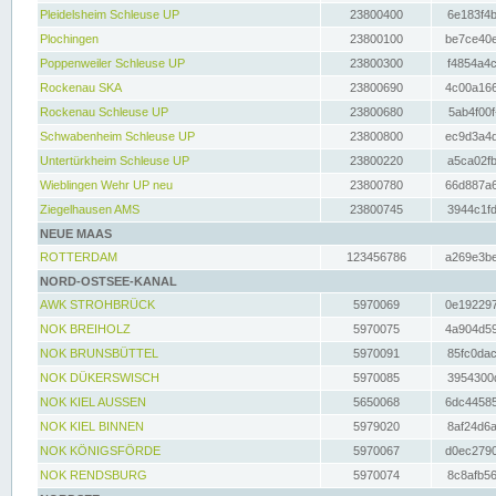
Pleidelsheim Schleuse UP
23800400
6e183f4b
Plochingen
23800100
be7ce40e
Poppenweiler Schleuse UP
23800300
f4854a4c
Rockenau SKA
23800690
4c00a166
Rockenau Schleuse UP
23800680
5ab4f00f
Schwabenheim Schleuse UP
23800800
ec9d3a4d
Untertürkheim Schleuse UP
23800220
a5ca02fb
Wieblingen Wehr UP neu
23800780
66d887a6
Ziegelhausen AMS
23800745
3944c1fd
NEUE MAAS
ROTTERDAM
123456786
a269e3be
NORD-OSTSEE-KANAL
AWK STROHBRÜCK
5970069
0e192297
NOK BREIHOLZ
5970075
4a904d59
NOK BRUNSBÜTTEL
5970091
85fc0dac
NOK DÜKERSWISCH
5970085
3954300d
NOK KIEL AUSSEN
5650068
6dc44585
NOK KIEL BINNEN
5979020
8af24d6a
NOK KÖNIGSFÖRDE
5970067
d0ec2790
NOK RENDSBURG
5970074
8c8afb56