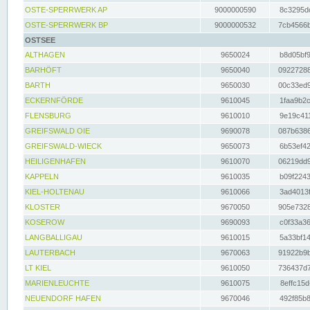
OSTE-SPERRWERK AP
9000000590
8c3295dc
OSTE-SPERRWERK BP
9000000532
7cb4566b
OSTSEE
ALTHAGEN
9650024
b8d05bf9
BARHÖFT
9650040
09227288
BARTH
9650030
00c33ed9
ECKERNFÖRDE
9610045
1faa9b2c
FLENSBURG
9610010
9e19c411
GREIFSWALD OIE
9690078
087b6386
GREIFSWALD-WIECK
9650073
6b53ef42
HEILIGENHAFEN
9610070
06219dd9
KAPPELN
9610035
b09f2243
KIEL-HOLTENAU
9610066
3ad4013f
KLOSTER
9670050
905e7328
KOSEROW
9690093
c0f33a36
LANGBALLIGAU
9610015
5a33bf14
LAUTERBACH
9670063
91922b9b
LT KIEL
9610050
736437d7
MARIENLEUCHTE
9610075
8effc15d
NEUENDORF HAFEN
9670046
492f85b8