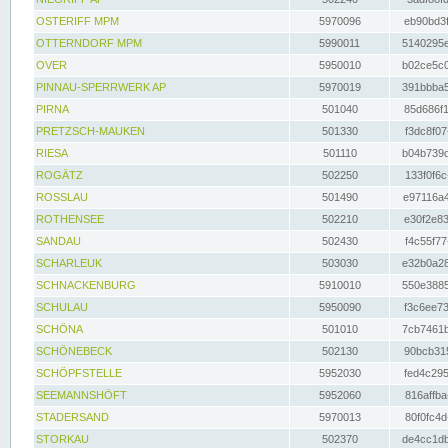
OSTERIFF MPM
5970096
eb90bd3f
OTTERNDORF MPM
5990011
5140295e
OVER
5950010
b02ce5c0
PINNAU-SPERRWERK AP
5970019
391bbba5
PIRNA
501040
85d686f1
PRETZSCH-MAUKEN
501330
f3dc8f07
RIESA
501110
b04b739d
ROGÄTZ
502250
133f0f6c
ROSSLAU
501490
e97116a4
ROTHENSEE
502210
e30f2e83
SANDAU
502430
f4c55f77
SCHARLEUK
503030
e32b0a28
SCHNACKENBURG
5910010
550e3885
SCHULAU
5950090
f3c6ee73
SCHÖNA
501010
7cb7461b
SCHÖNEBECK
502130
90bcb315
SCHÖPFSTELLE
5952030
fed4c295
SEEMANNSHÖFT
5952060
816affba
STADERSAND
5970013
80f0fc4d
STORKAU
502370
de4cc1db