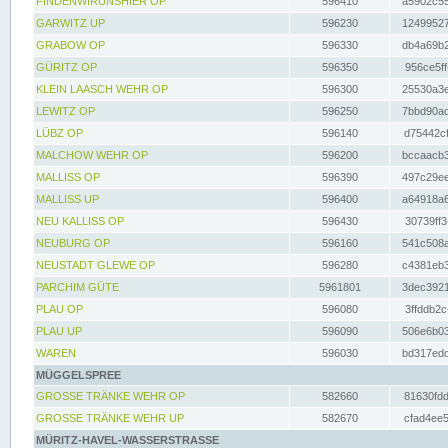
FINDENWIRUNSHIER OP
596410
a5902c55
GARWITZ UP
596230
12499527
GRABOW OP
596330
db4a69b2
GÜRITZ OP
596350
956ce5ff
KLEIN LAASCH WEHR OP
596300
25530a3e
LEWITZ OP
596250
7bbd90ad
LÜBZ OP
596140
d75442cf
MALCHOW WEHR OP
596200
bccaacb3
MALLISS OP
596390
497c29ee
MALLISS UP
596400
a64918a6
NEU KALLISS OP
596430
30739ff3
NEUBURG OP
596160
541c508a
NEUSTADT GLEWE OP
596280
c4381eb3
PARCHIM GÜTE
5961801
3dec3921
PLAU OP
596080
3ffddb2c
PLAU UP
596090
506e6b03
WAREN
596030
bd317edd
MÜGGELSPREE
GROSSE TRÄNKE WEHR OP
582660
81630fdd
GROSSE TRÄNKE WEHR UP
582670
cfad4ee5
MÜRITZ-HAVEL-WASSERSTRASSE