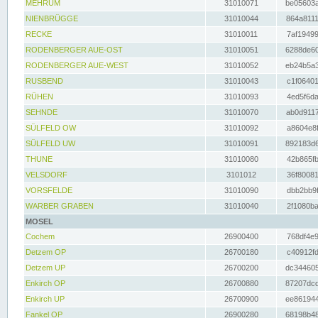
MEHRUM
31010071
be05603a
NIENBRÜGGE
31010044
864a8111
RECKE
31010011
7af19499
RODENBERGER AUE-OST
31010051
6288de60
RODENBERGER AUE-WEST
31010052
eb24b5a3
RUSBEND
31010043
c1f06401
RÜHEN
31010093
4ed5f6da
SEHNDE
31010070
ab0d9117
SÜLFELD OW
31010092
a8604e8f
SÜLFELD UW
31010091
892183d6
THUNE
31010080
42b865fb
VELSDORF
3101012
36f80081
VORSFELDE
31010090
dbb2bb9f
WARBER GRABEN
31010040
2f1080ba
MOSEL
Cochem
26900400
768df4e9
Detzem OP
26700180
c40912fd
Detzem UP
26700200
dc344605
Enkirch OP
26700880
87207dcd
Enkirch UP
26700900
ee861944
Fankel OP
26900280
68198b48