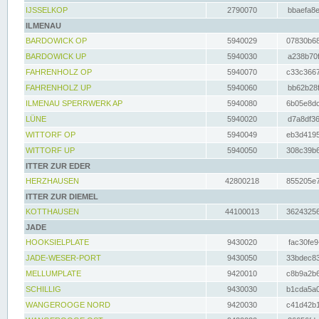
IJSSELKOP
2790070
bbaefa8e
ILMENAU
BARDOWICK OP
5940029
07830b68
BARDOWICK UP
5940030
a238b70f
FAHRENHOLZ OP
5940070
c33c3667
FAHRENHOLZ UP
5940060
bb62b28f
ILMENAU SPERRWERK AP
5940080
6b05e8dc
LÜNE
5940020
d7a8df36
WITTORF OP
5940049
eb3d4195
WITTORF UP
5940050
308c39b6
ITTER ZUR EDER
HERZHAUSEN
42800218
855205e7
ITTER ZUR DIEMEL
KOTTHAUSEN
44100013
36243256
JADE
HOOKSIELPLATE
9430020
fac30fe9
JADE-WESER-PORT
9430050
33bdec83
MELLUMPLATE
9420010
c8b9a2b6
SCHILLIG
9430030
b1cda5a0
WANGEROOGE NORD
9420030
c41d42b1