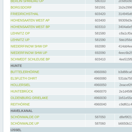
BERLIN-SPANDAU UP
580310
2c68509c
BORGSDORF
581591
1b2e2996
FRIEDRICHSTHAL
603420
314945d6
HOHENSAATEN WEST AP
603400
99309d3e
HOHENSAATEN WEST BP
603310
3404a6e5
LEHNITZ OP
581580
c8a1cf0a
LEHNITZ UP
581590
5bb1f56d
NIEDERFINOW SHW OP
692080
414dd4ee
NIEDERFINOW SHW UP
692090
4eec6b25
SCHWEDT SCHLEUSE BP
603410
4ee515f9
HUNTE
BUTTELERHÖRNE
4960060
b3d88ca6
ELSFLETH OHRT
4960080
531da758
HOLLERSIEL
4960050
2eacef2f
HUNTEBRÜCK
4960070
2e1d458b
OLDENBURG-DRIELAKE
4960030
1b51e55e
REITHÖRNE
4960040
c9df61c4
HAVELKANAL
SCHÖNWALDE OP
587050
d8ef9f21
SCHÖNWALDE UP
587060
b6650b13
IJSSEL