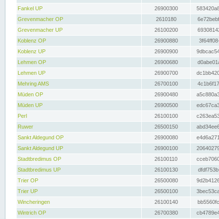
Fankel UP
26900300
583420a8
Grevenmacher OP
2610180
6e72bebf
Grevenmacher UP
26100200
69308142
Koblenz OP
26900880
3f64ff08
Koblenz UP
26900900
9dbcac54
Lehmen OP
26900680
d0abe01a
Lehmen UP
26900700
dc1bb420
Mehring AMS
26700100
4c1b6f17
Müden OP
26900480
a5c880a3
Müden UP
26900500
edc67ca3
Perl
26100100
c263ea53
Ruwer
26500150
abd34ee6
Sankt Aldegund OP
26900080
e4d6a271
Sankt Aldegund UP
26900100
20640279
Stadtbredimus OP
26100110
cceb7060
Stadtbredimus UP
26100130
dfdf753b
Trier OP
26500080
9d2b4126
Trier UP
26500100
3bec53ca
Wincheringen
26100140
bb5560fc
Wintrich OP
26700380
cb4789e4