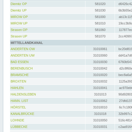
Diemitz OP
581020
d6426c42
Diemitz UP
581030
6b3b55e2
MIROW OP
581000
ab13c115
MIROW UP
581010
19cc3b9a
Strasen OP
581060
117877ec
Strasen UP
581070
2cc40997
MITTELLANDKANAL
ANDERTEN OW
31010061
bc20d819
ANDERTEN UW
31010060
dd41a7d6
BAD ESSEN
31010030
6760b547
BERENBUSCH
31010042
d2c8f60e
BRAMSCHE
31010020
bec8a6a5
BROXTEN
31010032
1125a391
HAHLEN
31010041
ac970eb0
HALDENSLEBEN
3101013
90d92801
HANN. LIST
31010062
27dfd137
HÖRSTEL
31010010
6c7c180f
KANALBRÜCKE
3101018
32b997c2
LOHNDE
31010050
516c4814
LÜBBECKE
31010031
c2aa9164