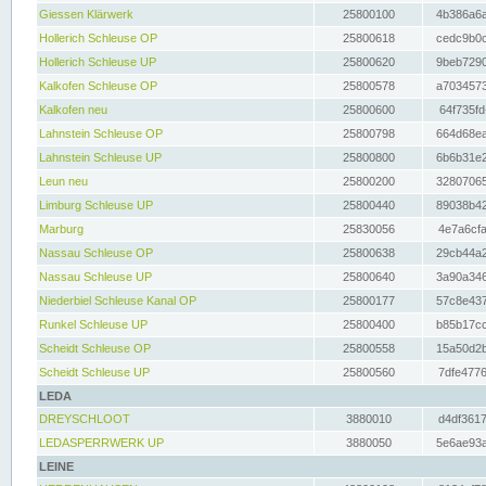
Giessen Klärwerk
25800100
4b386a6a
Hollerich Schleuse OP
25800618
cedc9b0c
Hollerich Schleuse UP
25800620
9beb7290
Kalkofen Schleuse OP
25800578
a7034573
Kalkofen neu
25800600
64f735fd
Lahnstein Schleuse OP
25800798
664d68ea
Lahnstein Schleuse UP
25800800
6b6b31e2
Leun neu
25800200
32807065
Limburg Schleuse UP
25800440
89038b42
Marburg
25830056
4e7a6cfa
Nassau Schleuse OP
25800638
29cb44a2
Nassau Schleuse UP
25800640
3a90a346
Niederbiel Schleuse Kanal OP
25800177
57c8e437
Runkel Schleuse UP
25800400
b85b17cc
Scheidt Schleuse OP
25800558
15a50d2b
Scheidt Schleuse UP
25800560
7dfe4776
LEDA
DREYSCHLOOT
3880010
d4df3617
LEDASPERRWERK UP
3880050
5e6ae93a
LEINE