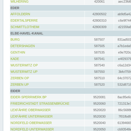
WILHERING
420061
aec23fd6
EDER
AFFOLDERN
42800502
ab9d5a42
EDERTALSPERRE
42800310
c6e9f744
SCHMITTLOTHEIM
42800309
d2155fa6
ELBE-HAVEL-KANAL
BURG
587507
831ad501
DETERSHAGEN
587505
a7b1eda9
GENTHIN
587535
e9e7f20c
KADE
587541
e4f29379
WUSTERWITZ OP
587540
c6a12d34
WUSTERWITZ UP
587550
3bfcf759
ZERBEN OP
587510
64c37072
ZERBEN UP
587520
532d8718
EIDER
EIDER-SPERRWERK BP
9520081
8ac85e6c
FRIEDRICHSTADT STRASSENBRÜCKE
9520060
721313e7
LEXFÄHRE OBERWASSER
9520020
86c5688f
LEXFÄHRE UNTERWASSER
9520030
7f01fbd8
NORDFELD OBERWASSER
9520040
61394669
NORDFELD UNTERWASSER
9520050
cb93548e