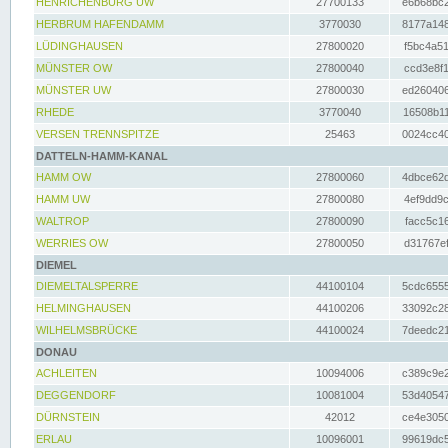
HENRICHENBURG UW
27700133
e6b68bc2
HERBRUM HAFENDAMM
3770030
8177a148
LÜDINGHAUSEN
27800020
f5bc4a51
MÜNSTER OW
27800040
ccd3e8f1
MÜNSTER UW
27800030
ed260406
RHEDE
3770040
16508b11
VERSEN TRENNSPITZE
25463
0024cc40
DATTELN-HAMM-KANAL
HAMM OW
27800060
4dbce62d
HAMM UW
27800080
4ef9dd9c
WALTROP
27800090
facc5c16
WERRIES OW
27800050
d31767ef
DIEMEL
DIEMELTALSPERRE
44100104
5cdc6555
HELMINGHAUSEN
44100206
33092c28
WILHELMSBRÜCKE
44100024
7deedc21
DONAU
ACHLEITEN
10094006
c389c9e2
DEGGENDORF
10081004
53d40547
DÜRNSTEIN
42012
ce4e3050
ERLAU
10096001
99619dc5