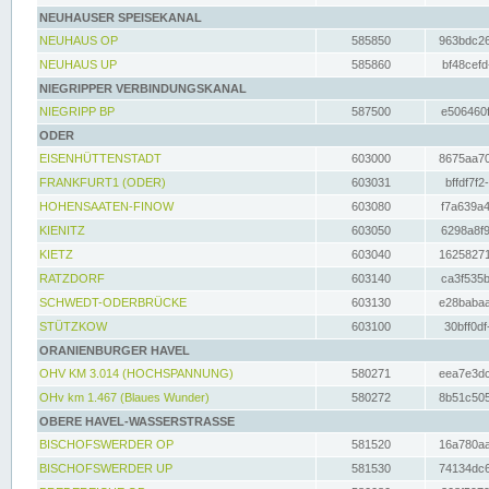
NEUHAUSER SPEISEKANAL
NEUHAUS OP
585850
963bdc26
NEUHAUS UP
585860
bf48cefd
NIEGRIPPER VERBINDUNGSKANAL
NIEGRIPP BP
587500
e506460f
ODER
EISENHÜTTENSTADT
603000
8675aa70
FRANKFURT1 (ODER)
603031
bffdf7f2
HOHENSAATEN-FINOW
603080
f7a639a4
KIENITZ
603050
6298a8f9
KIETZ
603040
16258271
RATZDORF
603140
ca3f535b
SCHWEDT-ODERBRÜCKE
603130
e28babaa
STÜTZKOW
603100
30bff0df
ORANIENBURGER HAVEL
OHV KM 3.014 (HOCHSPANNUNG)
580271
eea7e3dc
OHv km 1.467 (Blaues Wunder)
580272
8b51c505
OBERE HAVEL-WASSERSTRASSE
BISCHOFSWERDER OP
581520
16a780aa
BISCHOFSWERDER UP
581530
74134dc6