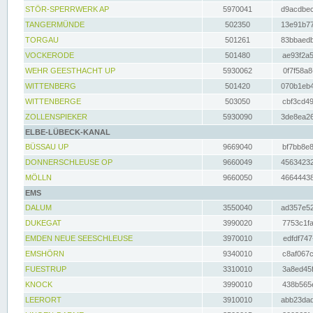
STÖR-SPERRWERK AP
5970041
d9acdbec
TANGERMÜNDE
502350
13e91b77
TORGAU
501261
83bbaedb
VOCKERODE
501480
ae93f2a5
WEHR GEESTHACHT UP
5930062
0f7f58a8
WITTENBERG
501420
070b1eb4
WITTENBERGE
503050
cbf3cd49
ZOLLENSPIEKER
5930090
3de8ea26
ELBE-LÜBECK-KANAL
BÜSSAU UP
9669040
bf7bb8e8
DONNERSCHLEUSE OP
9660049
45634232
MÖLLN
9660050
46644438
EMS
DALUM
3550040
ad357e52
DUKEGAT
3990020
7753c1fa
EMDEN NEUE SEESCHLEUSE
3970010
edfdf747
EMSHÖRN
9340010
c8af067c
FUESTRUP
3310010
3a8ed45f
KNOCK
3990010
438b565e
LEERORT
3910010
abb23dad