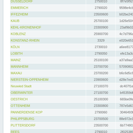
DÜSSELDORF
2750010
8f7e5f92
EMMERICH
2790020
9598e4cb
IFFEZHEIM
23500600
b02be240
KAUB
25700100
1d26e504
KEHL-KRONENHOF
23300900
23af9b02
KOBLENZ
25900700
4c7d796a
KONSTANZ-RHEIN
3329
e020e651
KÖLN
2730010
a6ee8177
LOBITH
2790050
efe13a3d
MAINZ
25100100
a37a9aa3
MANNHEIM
23700700
57090802
MAXAU
23700200
b6c6d5c8
NIERSTEIN-OPPENHEIM
23900600
d28e7ed1
Neuwied Stadt
27100370
dc407f1e
OBERWINTER
27100700
b45359df
OESTRICH
25100300
665be0fe
OTTENHEIM
23300800
787e5d63
PANNERDENSE KOP
2790060
3046493f
PHILIPPSBURG
23700500
88e972e1
PLITTERSDORF
23500700
6b774802
REES
2790010
2f025389