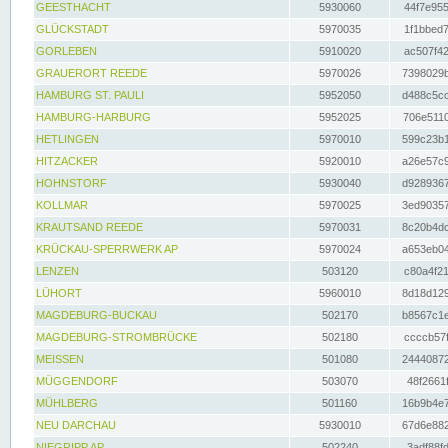
GEESTHACHT
5930060
44f7e955
GLÜCKSTADT
5970035
1f1bbed7
GORLEBEN
5910020
ac507f42
GRAUERORT REEDE
5970026
7398029b
HAMBURG ST. PAULI
5952050
d488c5cc
HAMBURG-HARBURG
5952025
706e5110
HETLINGEN
5970010
599c23b1
HITZACKER
5920010
a26e57c9
HOHNSTORF
5930040
d9289367
KOLLMAR
5970025
3ed90357
KRAUTSAND REEDE
5970031
8c20b4dc
KRÜCKAU-SPERRWERK AP
5970024
a653eb04
LENZEN
503120
c80a4f21
LÜHORT
5960010
8d18d129
MAGDEBURG-BUCKAU
502170
b8567c1e
MAGDEBURG-STROMBRÜCKE
502180
ccccb57f
MEISSEN
501080
24440872
MÜGGENDORF
503070
48f2661f
MÜHLBERG
501160
16b9b4e7
NEU DARCHAU
5930010
67d6e882
NIEGRIPP AP
502240
3adf88fd