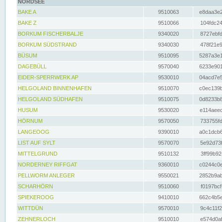
NORDSEE
BAKE A
9510063
e8daa3e2
BAKE Z
9510066
104fdc24
BORKUM FISCHERBALJE
9340020
8727ebfd
BORKUM SÜDSTRAND
9340030
478f21e9
BÜSUM
9510095
5287a3e1
DAGEBÜLL
9570040
6233e901
EIDER-SPERRWERK AP
9530010
04acd7e5
HELGOLAND BINNENHAFEN
9510070
c0ec139b
HELGOLAND SÜDHAFEN
9510075
0d8233b8
HUSUM
9530020
e114aeec
HÖRNUM
9570050
733755fd
LANGEOOG
9390010
a0c1dcb6
LIST AUF SYLT
9570070
5e92d73f
MITTELGRUND
9510132
3ff99b92
NORDERNEY RIFFGAT
9360010
c0244c0e
PELLWORM ANLEGER
9550021
2852b9ab
SCHARHÖRN
9510060
f0197bcf
SPIEKEROOG
9410010
662c4b5e
WITTDÜN
9570010
9c4c11f2
ZEHNERLOCH
9510010
e574d0af