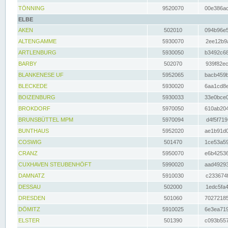
TÖNNING
9520070
00e386ac
ELBE
AKEN
502010
094b96e5
ALTENGAMME
5930070
2ee12b9a
ARTLENBURG
5930050
b3492c68
BARBY
502070
939f82ec
BLANKENESE UF
5952065
bacb459b
BLECKEDE
5930020
6aa1cd8e
BOIZENBURG
5930033
33e0bce0
BROKDORF
5970050
610ab204
BRUNSBÜTTEL MPM
5970094
d4f5f719
BUNTHAUS
5952020
ae1b91d0
COSWIG
501470
1ce53a59
CRANZ
5950070
e6b42536
CUXHAVEN STEUBENHÖFT
5990020
aad49293
DAMNATZ
5910030
c233674f
DESSAU
502000
1edc5fa4
DRESDEN
501060
70272185
DÖMITZ
5910025
6e3ea719
ELSTER
501390
c093b557