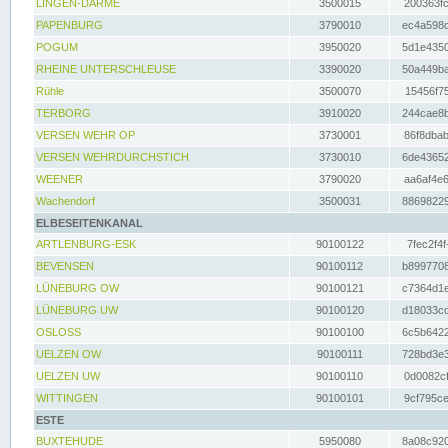
LINGEN-DARME
3500015
200363fc
PAPENBURG
3790010
ec4a598d
POGUM
3950020
5d1e4350
RHEINE UNTERSCHLEUSE
3390020
50a449ba
Rühle
3500070
15456f75
TERBORG
3910020
244cae8b
VERSEN WEHR OP
3730001
86f8dbab
VERSEN WEHRDURCHSTICH
3730010
6de43652
WEENER
3790020
aa6af4e6
Wachendorf
3500031
88698229
ELBESEITENKANAL
ARTLENBURG-ESK
90100122
7fec2f4f
BEVENSEN
90100112
b8997708
LÜNEBURG OW
90100121
c7364d1e
LÜNEBURG UW
90100120
d18033cd
OSLOSS
90100100
6c5b6422
UELZEN OW
90100111
728bd3e3
UELZEN UW
90100110
0d0082cf
WITTINGEN
90100101
9cf795ce
ESTE
BUXTEHUDE
5950080
8a08c920