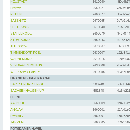
NEUSTADT
9610080
3f0b6b74
Prerow
9650027
7d50c68c
RUDEN
9690077
1fa822e6
SASSNITZ
9670065
9e7b2a4d
SCHLESWIG
9610040
09370c05
STAHLBRODE
9650070
340707f4
STRALSUND
9650043
b9163121
THIESSOW
9670067
d1c9bb3c
TIMMENDORF POEL
9630007
d22c341b
WARNEMÜNDE
9640015
220ff4c6
WISMAR-BAUMHAUS
9630008
95a0ab45
WITTOWER FÄHRE
9670055
4b348b56
ORANIENBURGER KANAL
SACHSENHAUSEN OP
580240
adbd3144
SACHSENHAUSEN UP
581840
0a6fe221
PEENE
AALBUDE
9660009
8ba772ed
ANKLAM
9660001
22fd01e0
DEMMIN
9660007
b7e238e8
JARMEN
9660005
a3328262
POTSDAMER HAVEL