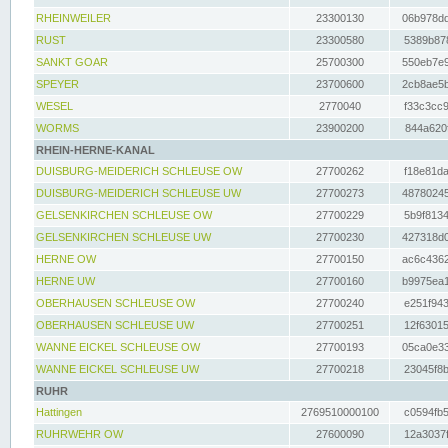
RHEINWEILER
23300130
06b978dd
RUST
23300580
5389b878
SANKT GOAR
25700300
550eb7e9
SPEYER
23700600
2cb8ae5b
WESEL
2770040
f33c3cc9
WORMS
23900200
844a620f
RHEIN-HERNE-KANAL
DUISBURG-MEIDERICH SCHLEUSE OW
27700262
f18e81da
DUISBURG-MEIDERICH SCHLEUSE UW
27700273
48780245
GELSENKIRCHEN SCHLEUSE OW
27700229
5b9f8134
GELSENKIRCHEN SCHLEUSE UW
27700230
427318d0
HERNE OW
27700150
ac6c4362
HERNE UW
27700160
b9975ea1
OBERHAUSEN SCHLEUSE OW
27700240
e251f943
OBERHAUSEN SCHLEUSE UW
27700251
12f63015
WANNE EICKEL SCHLEUSE OW
27700193
05ca0e33
WANNE EICKEL SCHLEUSE UW
27700218
23045f8b
RUHR
Hattingen
2769510000100
c0594fb5
RUHRWEHR OW
27600090
12a3037f