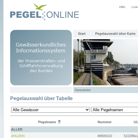
Hilfe
Link
Start
Pegelauswahl über Karte
Newsletter
Pegelauswahl über Tabelle
Pegelname
Nummer
UU
ALLER
AHLDEN
48900102
522286e2