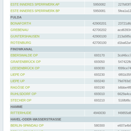
ESTE INNERES SPERRWERK AP
5950082
227b83f7
ESTE INNERES SPERRWERK BP
5950081
5fea1a12
FULDA
BONAFORTH
42900201
23721dfd
GREBENAU
42700202
acd63934
GUNTERSHAUSEN
42900100
213a585d
ROTENBURG
42700100
d1ba62a4
FINOWKANAL
EBERSWALDE OP
693170
3cd46cc7
GRAFENBRÜCK OP
693050
547422fb
LEESENBRÜCK OP
693030
f099ce74
LIEPE OP
693230
6f81b35f
LIEPE UP
693240
79d783d3
RAGÖSE OP
693190
b6bbe4f8
RUHLSDORF OP
693010
6629a4ca
STECHER OP
693210
516fbf8c
HAMME
RITTERHUDE
4940030
f49855d8
HAVEL-ODER-WASSERSTRASSE
BERLIN-SPANDAU OP
580300
e607a4b6