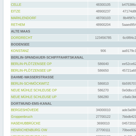
CELLE
48300105
b475386c
EITZE
48900237
47174d8f
MARKLENDORF
48700103
8b4f9f7c
RETHEM
48900204
5aaed954
ALTE MAAS
DORDRECHT
123456785
6c6f84c2
BODENSEE
KONSTANZ
906
aa9179c1
BERLIN-SPANDAUER-SCHIFFFAHRTSKANAL
BERLIN-PLÖTZENSEE OP
586640
ee52ce62
BERLIN-PLÖTZENSEE UP
586650
45721a68
DAHME-WASSERSTRASSE
BERLIN-SCHMÖCKWITZ
586810
6b595707
NEUE MÜHLE SCHLEUSE OP
586270
0e0dbcc9
NEUE MÜHLE SCHLEUSE UP
586280
c9a6c3bf
DORTMUND-EMS-KANAL
BERGESHÖVEDE
34000010
ade3a084
Groppenbruch
27700122
7bbdb421
HASEHUBBRÜCKE
3690010
04572010
HENRICHENBURG OW
27700111
70bee932