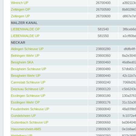
Wintrich UP
26700400
a392113c
Zeltingen OP
26700580
8b802863
Zeltingen UP
26700600
d867e7e9
MALZER KANAL
LIEBENWALDE OP
581540
3f8ceb6d
LIEBENWALDE UP
581550
a1cf60be
NECKAR
Aldingen Schleuse UP
23800280
dfdfb4ff
Beihingen Wehr UP
23800360
8a2e3048
Besigheim SKA
23800460
46d8ed02
Besigheim Schleuse UP
23800480
57db82c7
Besigheim Wehr UP
23800440
42c11b7a
Cannstatt Schleuse UP
23800240
7068d262
Deizisau Schleuse UP
23800120
c5b6243d
Esslingen Schleuse UP
23800180
130a3761
Esslingen Wehr OP
23800176
31c32a38
Feudenheim Schleuse UP
23800840
48a939b9
Gundelsheim UP
23800620
fc1072e4
Guttenbach Schleuse UP
23800660
bd36404b
Hassmersheim AMS
23800630
0e1b8ae0
Heidelberg UP
23800760
827b2685