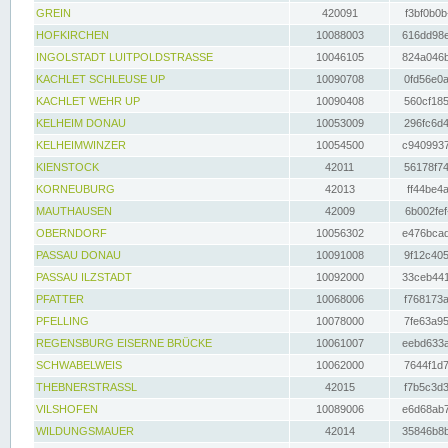
GREIN
420091
f3bf0b0b
HOFKIRCHEN
10088003
616dd98e
INGOLSTADT LUITPOLDSTRASSE
10046105
824a046b
KACHLET SCHLEUSE UP
10090708
0fd56e0a
KACHLET WEHR UP
10090408
560cf185
KELHEIM DONAU
10053009
296fc6d4
KELHEIMWINZER
10054500
c9409937
KIENSTOCK
42011
56178f74
KORNEUBURG
42013
ff44be4a
MAUTHAUSEN
42009
6b002fef
OBERNDORF
10056302
e476bcad
PASSAU DONAU
10091008
9f12c405
PASSAU ILZSTADT
10092000
33ceb441
PFATTER
10068006
f768173a
PFELLING
10078000
7fe63a95
REGENSBURG EISERNE BRÜCKE
10061007
eebd633a
SCHWABELWEIS
10062000
7644f1d7
THEBNERSTRASSL
42015
f7b5c3d3
VILSHOFEN
10089006
e6d68ab7
WILDUNGSMAUER
42014
35846b8b