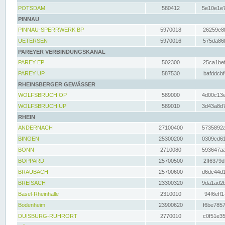
POTSDAM
580412
5e10e1e7
PINNAU
PINNAU-SPERRWERK BP
5970018
26259e8f
UETERSEN
5970016
575da86f
PAREYER VERBINDUNGSKANAL
PAREY EP
502300
25ca1bef
PAREY UP
587530
bafddcbf
RHEINSBERGER GEWÄSSER
WOLFSBRUCH OP
589000
4d00c13e
WOLFSBRUCH UP
589010
3d43a8d7
RHEIN
ANDERNACH
27100400
5735892a
BINGEN
25300200
0309cd61
BONN
2710080
593647aa
BOPPARD
25700500
2ff6379d
BRAUBACH
25700600
d6dc44d1
BREISACH
23300320
9da1ad2b
Basel-Rheinhalle
2310010
94f6eff1
Bodenheim
23900620
f6be7857
DUISBURG-RUHRORT
2770010
c0f51e35