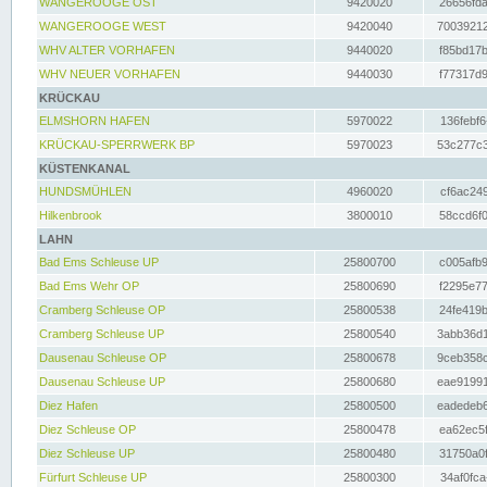
WANGEROOGE OST
9420020
26656fda
WANGEROOGE WEST
9420040
70039212
WHV ALTER VORHAFEN
9440020
f85bd17b
WHV NEUER VORHAFEN
9440030
f77317d9
KRÜCKAU
ELMSHORN HAFEN
5970022
136febf6
KRÜCKAU-SPERRWERK BP
5970023
53c277c3
KÜSTENKANAL
HUNDSMÜHLEN
4960020
cf6ac249
Hilkenbrook
3800010
58ccd6f0
LAHN
Bad Ems Schleuse UP
25800700
c005afb9
Bad Ems Wehr OP
25800690
f2295e77
Cramberg Schleuse OP
25800538
24fe419b
Cramberg Schleuse UP
25800540
3abb36d1
Dausenau Schleuse OP
25800678
9ceb358c
Dausenau Schleuse UP
25800680
eae91991
Diez Hafen
25800500
eadedeb6
Diez Schleuse OP
25800478
ea62ec5f
Diez Schleuse UP
25800480
31750a0f
Fürfurt Schleuse UP
25800300
34af0fca