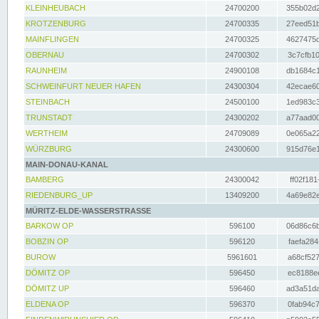
KLEINHEUBACH
24700200
355b02d2
KROTZENBURG
24700335
27eed51b
MAINFLINGEN
24700325
4627475d
OBERNAU
24700302
3c7cfb10
RAUNHEIM
24900108
db1684c1
SCHWEINFURT NEUER HAFEN
24300304
42ecae60
STEINBACH
24500100
1ed983c3
TRUNSTADT
24300202
a77aad00
WERTHEIM
24709089
0e065a22
WÜRZBURG
24300600
915d76e1
MAIN-DONAU-KANAL
BAMBERG
24300042
ff02f181
RIEDENBURG_UP
13409200
4a69e82e
MÜRITZ-ELDE-WASSERSTRASSE
BARKOW OP
596100
06d86c6b
BOBZIN OP
596120
faefa284
BUROW
5961601
a68cf527
DÖMITZ OP
596450
ec8188ee
DÖMITZ UP
596460
ad3a51da
ELDENA OP
596370
0fab94c7