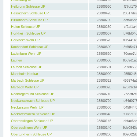
Heilbronn Schleuse UP
23800560
f77df170
Hessigheim Schleuse UP
23800420
23517de9
Hirschhorn Schleuse UP
23800700
acf505dd
Hofen Schleuse UP
23800260
cf2af1a4
Horkheim Schleuse UP
23800557
b76bf04c
Horkheim Wehr UP
23800520
d9b441a5
Kochendorf Schleuse UP
23800600
8f695e71
Ladenburg Wehr UP
23800820
70cee7df
Lauffen
23800500
8559d1a0
Lauffen Schleuse UP
23800501
2f7cb553
Mannheim Neckar
23800900
25582d3f
Marbach Schleuse UP
23800322
456974a8
Marbach Wehr UP
23800320
a73a9cb4
Neckargemünd Schleuse UP
23800740
7be3ff2e
Neckarsteinach Schleuse UP
23800720
d64d07f7
Neckarsulm Wehr UP
23800580
845944f8
Neckarzimmern Schleuse UP
23800640
f00c7183
Oberesslingen Schleuse UP
23800145
cbfae6bc
Oberesslingen Wehr UP
23800140
9de0843a
Obertürkheim Schleuse UP
23800200
80e002d8