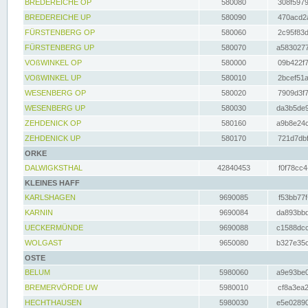
BREDEREICHE OP
580080
308f5979
BREDEREICHE UP
580090
470acd2a
FÜRSTENBERG OP
580060
2c95f83d
FÜRSTENBERG UP
580070
a5830277
VOßWINKEL OP
580000
09b422f7
VOßWINKEL UP
580010
2bcef51a
WESENBERG OP
580020
7909d3f7
WESENBERG UP
580030
da3b5de9
ZEHDENICK OP
580160
a9b8e24c
ZEHDENICK UP
580170
721d7dbf
ORKE
DALWIGKSTHAL
42840453
f0f78cc4
KLEINES HAFF
KARLSHAGEN
9690085
f53bb77f
KARNIN
9690084
da893bbd
UECKERMÜNDE
9690088
c1588dcc
WOLGAST
9650080
b327e35c
OSTE
BELUM
5980060
a9e93be0
BREMERVÖRDE UW
5980010
cf8a3ea2
HECHTHAUSEN
5980030
e5e02890