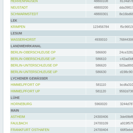
HERRENHAUSEN
48800108
8134af78
NEUSTADT
48800200
dda39817
SCHWARMSTEDT
48800301
8e16bd66
LEK
KRIMPEN
123456784
f5c96f13
LESUM
WASSERHORST
4930010
76844306
LANDWEHRKANAL
BERLIN-OBERSCHLEUSE OP
586600
24ce3282
BERLIN-OBERSCHLEUSE UP
586610
c42ad3df
BERLIN-UNTERSCHLEUSE OP
586620
503ad891
BERLIN-UNTERSCHLEUSE UP
586630
d198c901
LYCHENER GEWÄSSER
HIMMELPFORT OP
581110
bcdfa310
HIMMELPFORT UP
581120
9592d736
LÜHE
HORNEBURG
5960020
3244d787
MAIN
ASTHEIM
24300406
3de69bf8
FAULBACH
24700109
a919f57f
FRANKFURT OSTHAFEN
24700404
66ff3eb4