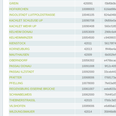
GREIN
420091
f3bf0b0b
HOFKIRCHEN
10088003
616dd98e
INGOLSTADT LUITPOLDSTRASSE
10046105
824a046b
KACHLET SCHLEUSE UP
10090708
0fd56e0a
KACHLET WEHR UP
10090408
560cf185
KELHEIM DONAU
10053009
296fc6d4
KELHEIMWINZER
10054500
c9409937
KIENSTOCK
42011
56178f74
KORNEUBURG
42013
ff44be4a
MAUTHAUSEN
42009
6b002fef
OBERNDORF
10056302
e476bcad
PASSAU DONAU
10091008
9f12c405
PASSAU ILZSTADT
10092000
33ceb441
PFATTER
10068006
f768173a
PFELLING
10078000
7fe63a95
REGENSBURG EISERNE BRÜCKE
10061007
eebd633a
SCHWABELWEIS
10062000
7644f1d7
THEBNERSTRASSL
42015
f7b5c3d3
VILSHOFEN
10089006
e6d68ab7
WILDUNGSMAUER
42014
35846b8b