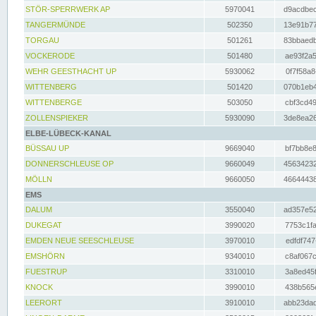
STÖR-SPERRWERK AP
5970041
d9acdbec
TANGERMÜNDE
502350
13e91b77
TORGAU
501261
83bbaedb
VOCKERODE
501480
ae93f2a5
WEHR GEESTHACHT UP
5930062
0f7f58a8
WITTENBERG
501420
070b1eb4
WITTENBERGE
503050
cbf3cd49
ZOLLENSPIEKER
5930090
3de8ea26
ELBE-LÜBECK-KANAL
BÜSSAU UP
9669040
bf7bb8e8
DONNERSCHLEUSE OP
9660049
45634232
MÖLLN
9660050
46644438
EMS
DALUM
3550040
ad357e52
DUKEGAT
3990020
7753c1fa
EMDEN NEUE SEESCHLEUSE
3970010
edfdf747
EMSHÖRN
9340010
c8af067c
FUESTRUP
3310010
3a8ed45f
KNOCK
3990010
438b565e
LEERORT
3910010
abb23dad