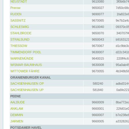
NEUSTADT
9610080
3f0b6b74
Prerow
9650027
7d50c68c
RUDEN
9690077
1fa822e6
SASSNITZ
9670065
9e7b2a4d
SCHLESWIG
9610040
09370c05
STAHLBRODE
9650070
340707f4
STRALSUND
9650043
b9163121
THIESSOW
9670067
d1c9bb3c
TIMMENDORF POEL
9630007
d22c341b
WARNEMÜNDE
9640015
220ff4c6
WISMAR-BAUMHAUS
9630008
95a0ab45
WITTOWER FÄHRE
9670055
4b348b56
ORANIENBURGER KANAL
SACHSENHAUSEN OP
580240
adbd3144
SACHSENHAUSEN UP
581840
0a6fe221
PEENE
AALBUDE
9660009
8ba772ed
ANKLAM
9660001
22fd01e0
DEMMIN
9660007
b7e238e8
JARMEN
9660005
a3328262
POTSDAMER HAVEL