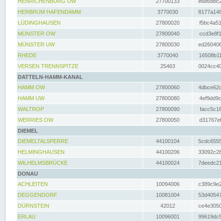
HENRICHENBURG UW
27700133
e6b68bc2
HERBRUM HAFENDAMM
3770030
8177a148
LÜDINGHAUSEN
27800020
f5bc4a51
MÜNSTER OW
27800040
ccd3e8f1
MÜNSTER UW
27800030
ed260406
RHEDE
3770040
16508b11
VERSEN TRENNSPITZE
25463
0024cc40
DATTELN-HAMM-KANAL
HAMM OW
27800060
4dbce62d
HAMM UW
27800080
4ef9dd9c
WALTROP
27800090
facc5c16
WERRIES OW
27800050
d31767ef
DIEMEL
DIEMELTALSPERRE
44100104
5cdc6555
HELMINGHAUSEN
44100206
33092c28
WILHELMSBRÜCKE
44100024
7deedc21
DONAU
ACHLEITEN
10094006
c389c9e2
DEGGENDORF
10081004
53d40547
DÜRNSTEIN
42012
ce4e3050
ERLAU
10096001
99619dc5