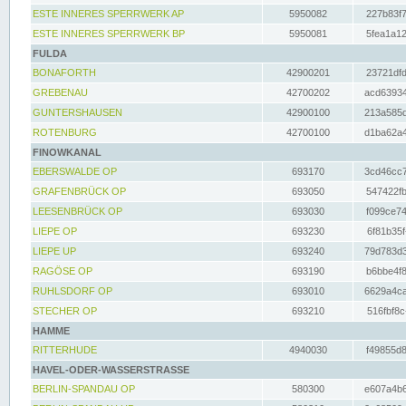
ESTE INNERES SPERRWERK AP
5950082
227b83f7
ESTE INNERES SPERRWERK BP
5950081
5fea1a12
FULDA
BONAFORTH
42900201
23721dfd
GREBENAU
42700202
acd63934
GUNTERSHAUSEN
42900100
213a585d
ROTENBURG
42700100
d1ba62a4
FINOWKANAL
EBERSWALDE OP
693170
3cd46cc7
GRAFENBRÜCK OP
693050
547422fb
LEESENBRÜCK OP
693030
f099ce74
LIEPE OP
693230
6f81b35f
LIEPE UP
693240
79d783d3
RAGÖSE OP
693190
b6bbe4f8
RUHLSDORF OP
693010
6629a4ca
STECHER OP
693210
516fbf8c
HAMME
RITTERHUDE
4940030
f49855d8
HAVEL-ODER-WASSERSTRASSE
BERLIN-SPANDAU OP
580300
e607a4b6