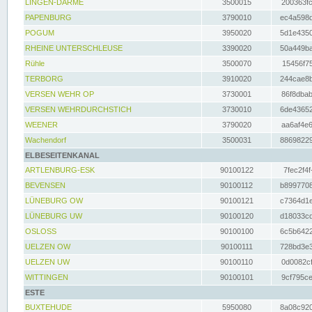
LINGEN-DARME
3500015
200363fc
PAPENBURG
3790010
ec4a598d
POGUM
3950020
5d1e4350
RHEINE UNTERSCHLEUSE
3390020
50a449ba
Rühle
3500070
15456f75
TERBORG
3910020
244cae8b
VERSEN WEHR OP
3730001
86f8dbab
VERSEN WEHRDURCHSTICH
3730010
6de43652
WEENER
3790020
aa6af4e6
Wachendorf
3500031
88698229
ELBESEITENKANAL
ARTLENBURG-ESK
90100122
7fec2f4f
BEVENSEN
90100112
b8997708
LÜNEBURG OW
90100121
c7364d1e
LÜNEBURG UW
90100120
d18033cd
OSLOSS
90100100
6c5b6422
UELZEN OW
90100111
728bd3e3
UELZEN UW
90100110
0d0082cf
WITTINGEN
90100101
9cf795ce
ESTE
BUXTEHUDE
5950080
8a08c920