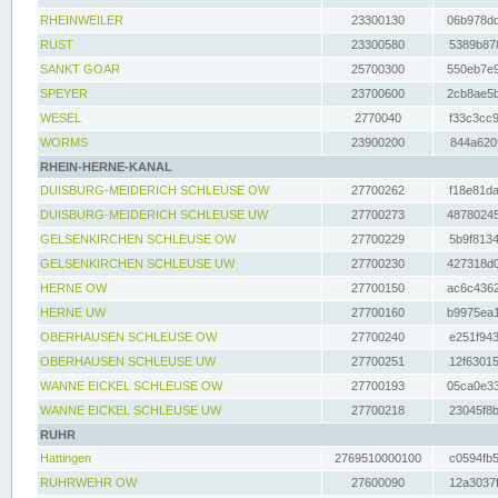
RHEINWEILER
23300130
06b978dd
RUST
23300580
5389b878
SANKT GOAR
25700300
550eb7e9
SPEYER
23700600
2cb8ae5b
WESEL
2770040
f33c3cc9
WORMS
23900200
844a620f
RHEIN-HERNE-KANAL
DUISBURG-MEIDERICH SCHLEUSE OW
27700262
f18e81da
DUISBURG-MEIDERICH SCHLEUSE UW
27700273
48780245
GELSENKIRCHEN SCHLEUSE OW
27700229
5b9f8134
GELSENKIRCHEN SCHLEUSE UW
27700230
427318d0
HERNE OW
27700150
ac6c4362
HERNE UW
27700160
b9975ea1
OBERHAUSEN SCHLEUSE OW
27700240
e251f943
OBERHAUSEN SCHLEUSE UW
27700251
12f63015
WANNE EICKEL SCHLEUSE OW
27700193
05ca0e33
WANNE EICKEL SCHLEUSE UW
27700218
23045f8b
RUHR
Hattingen
2769510000100
c0594fb5
RUHRWEHR OW
27600090
12a3037f