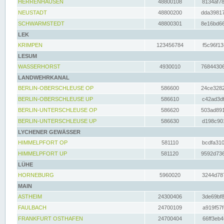
HERRENHAUSEN
48800108
8134af78
NEUSTADT
48800200
dda39817
SCHWARMSTEDT
48800301
8e16bd66
LEK
KRIMPEN
123456784
f5c96f13
LESUM
WASSERHORST
4930010
76844306
LANDWEHRKANAL
BERLIN-OBERSCHLEUSE OP
586600
24ce3282
BERLIN-OBERSCHLEUSE UP
586610
c42ad3df
BERLIN-UNTERSCHLEUSE OP
586620
503ad891
BERLIN-UNTERSCHLEUSE UP
586630
d198c901
LYCHENER GEWÄSSER
HIMMELPFORT OP
581110
bcdfa310
HIMMELPFORT UP
581120
9592d736
LÜHE
HORNEBURG
5960020
3244d787
MAIN
ASTHEIM
24300406
3de69bf8
FAULBACH
24700109
a919f57f
FRANKFURT OSTHAFEN
24700404
66ff3eb4