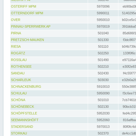
OSTERIFF MPM
5970096
eb90bd3f
OTTERNDORF MPM
5990011
5140295e
OVER
5950010
b02ce5c0
PINNAU-SPERRWERK AP
5970019
391bbba5
PIRNA
501040
85d686f1
PRETZSCH-MAUKEN
501330
f3dc8f07
RIESA
501110
b04b739d
ROGÄTZ
502250
133f0f6c
ROSSLAU
501490
e97116a4
ROTHENSEE
502210
e30f2e83
SANDAU
502430
f4c55f77
SCHARLEUK
503030
e32b0a28
SCHNACKENBURG
5910010
550e3885
SCHULAU
5950090
f3c6ee73
SCHÖNA
501010
7cb7461b
SCHÖNEBECK
502130
90bcb315
SCHÖPFSTELLE
5952030
fed4c295
SEEMANNSHÖFT
5952060
816affba
STADERSAND
5970013
80f0fc4d
STORKAU
502370
de4cc1db