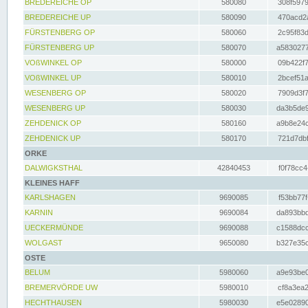
BREDEREICHE OP
580080
308f5979
BREDEREICHE UP
580090
470acd2a
FÜRSTENBERG OP
580060
2c95f83d
FÜRSTENBERG UP
580070
a5830277
VOßWINKEL OP
580000
09b422f7
VOßWINKEL UP
580010
2bcef51a
WESENBERG OP
580020
7909d3f7
WESENBERG UP
580030
da3b5de9
ZEHDENICK OP
580160
a9b8e24c
ZEHDENICK UP
580170
721d7dbf
ORKE
DALWIGKSTHAL
42840453
f0f78cc4
KLEINES HAFF
KARLSHAGEN
9690085
f53bb77f
KARNIN
9690084
da893bbd
UECKERMÜNDE
9690088
c1588dcc
WOLGAST
9650080
b327e35c
OSTE
BELUM
5980060
a9e93be0
BREMERVÖRDE UW
5980010
cf8a3ea2
HECHTHAUSEN
5980030
e5e02890