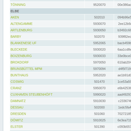
TÖNNING
9520070
00e386ac
ELBE
AKEN
502010
094b96e5
ALTENGAMME
5930070
2ee12b9a
ARTLENBURG
5930050
b3492c68
BARBY
502070
939f82ec
BLANKENESE UF
5952065
bacb459b
BLECKEDE
5930020
6aa1cd8e
BOIZENBURG
5930033
33e0bce0
BROKDORF
5970050
610ab204
BRUNSBÜTTEL MPM
5970094
d4f5f719
BUNTHAUS
5952020
ae1b91d0
COSWIG
501470
1ce53a59
CRANZ
5950070
e6b42536
CUXHAVEN STEUBENHÖFT
5990020
aad49293
DAMNATZ
5910030
c233674f
DESSAU
502000
1edc5fa4
DRESDEN
501060
70272185
DÖMITZ
5910025
6e3ea719
ELSTER
501390
c093b557