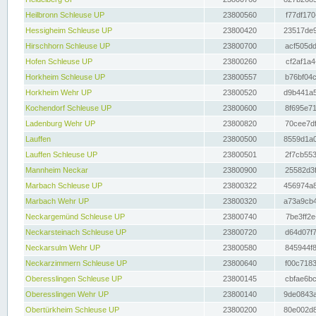
Heilbronn Schleuse UP
23800560
f77df170
Hessigheim Schleuse UP
23800420
23517de9
Hirschhorn Schleuse UP
23800700
acf505dd
Hofen Schleuse UP
23800260
cf2af1a4
Horkheim Schleuse UP
23800557
b76bf04c
Horkheim Wehr UP
23800520
d9b441a5
Kochendorf Schleuse UP
23800600
8f695e71
Ladenburg Wehr UP
23800820
70cee7df
Lauffen
23800500
8559d1a0
Lauffen Schleuse UP
23800501
2f7cb553
Mannheim Neckar
23800900
25582d3f
Marbach Schleuse UP
23800322
456974a8
Marbach Wehr UP
23800320
a73a9cb4
Neckargemünd Schleuse UP
23800740
7be3ff2e
Neckarsteinach Schleuse UP
23800720
d64d07f7
Neckarsulm Wehr UP
23800580
845944f8
Neckarzimmern Schleuse UP
23800640
f00c7183
Oberesslingen Schleuse UP
23800145
cbfae6bc
Oberesslingen Wehr UP
23800140
9de0843a
Obertürkheim Schleuse UP
23800200
80e002d8