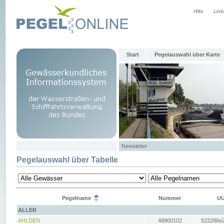
Hilfe
Link
Start
Pegelauswahl über Karte
Newsletter
Pegelauswahl über Tabelle
Pegelname
Nummer
UU
ALLER
AHLDEN
48900102
522286e2