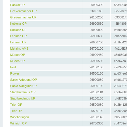
Fankel UP
26900300
583420a8
Grevenmacher OP
2610180
6e72bebf
Grevenmacher UP
26100200
69308142
Koblenz OP
26900880
3f64ff08
Koblenz UP
26900900
9dbcac54
Lehmen OP
26900680
d0abe01a
Lehmen UP
26900700
dc1bb420
Mehring AMS
26700100
4c1b6f17
Müden OP
26900480
a5c880a3
Müden UP
26900500
edc67ca3
Perl
26100100
c263ea53
Ruwer
26500150
abd34ee6
Sankt Aldegund OP
26900080
e4d6a271
Sankt Aldegund UP
26900100
20640279
Stadtbredimus OP
26100110
cceb7060
Stadtbredimus UP
26100130
dfdf753b
Trier OP
26500080
9d2b4126
Trier UP
26500100
3bec53ca
Wincheringen
26100140
bb5560fc
Wintrich OP
26700380
cb4789e4