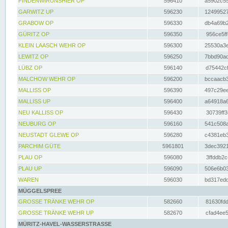
FINDENWIRUNSHIER OP
596410
a5902c55
GARWITZ UP
596230
12499527
GRABOW OP
596330
db4a69b2
GÜRITZ OP
596350
956ce5ff
KLEIN LAASCH WEHR OP
596300
25530a3e
LEWITZ OP
596250
7bbd90ad
LÜBZ OP
596140
d75442cf
MALCHOW WEHR OP
596200
bccaacb3
MALLISS OP
596390
497c29ee
MALLISS UP
596400
a64918a6
NEU KALLISS OP
596430
30739ff3
NEUBURG OP
596160
541c508a
NEUSTADT GLEWE OP
596280
c4381eb3
PARCHIM GÜTE
5961801
3dec3921
PLAU OP
596080
3ffddb2c
PLAU UP
596090
506e6b03
WAREN
596030
bd317edd
MÜGGELSPREE
GROSSE TRÄNKE WEHR OP
582660
81630fdd
GROSSE TRÄNKE WEHR UP
582670
cfad4ee5
MÜRITZ-HAVEL-WASSERSTRASSE