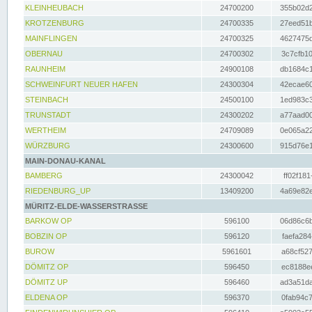
KLEINHEUBACH
24700200
355b02d2
KROTZENBURG
24700335
27eed51b
MAINFLINGEN
24700325
4627475d
OBERNAU
24700302
3c7cfb10
RAUNHEIM
24900108
db1684c1
SCHWEINFURT NEUER HAFEN
24300304
42ecae60
STEINBACH
24500100
1ed983c3
TRUNSTADT
24300202
a77aad00
WERTHEIM
24709089
0e065a22
WÜRZBURG
24300600
915d76e1
MAIN-DONAU-KANAL
BAMBERG
24300042
ff02f181
RIEDENBURG_UP
13409200
4a69e82e
MÜRITZ-ELDE-WASSERSTRASSE
BARKOW OP
596100
06d86c6b
BOBZIN OP
596120
faefa284
BUROW
5961601
a68cf527
DÖMITZ OP
596450
ec8188ee
DÖMITZ UP
596460
ad3a51da
ELDENA OP
596370
0fab94c7