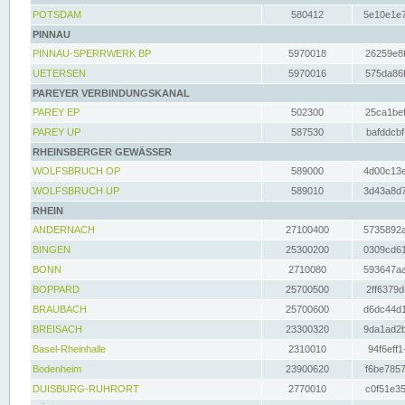
POTSDAM
580412
5e10e1e7
PINNAU
PINNAU-SPERRWERK BP
5970018
26259e8f
UETERSEN
5970016
575da86f
PAREYER VERBINDUNGSKANAL
PAREY EP
502300
25ca1bef
PAREY UP
587530
bafddcbf
RHEINSBERGER GEWÄSSER
WOLFSBRUCH OP
589000
4d00c13e
WOLFSBRUCH UP
589010
3d43a8d7
RHEIN
ANDERNACH
27100400
5735892a
BINGEN
25300200
0309cd61
BONN
2710080
593647aa
BOPPARD
25700500
2ff6379d
BRAUBACH
25700600
d6dc44d1
BREISACH
23300320
9da1ad2b
Basel-Rheinhalle
2310010
94f6eff1
Bodenheim
23900620
f6be7857
DUISBURG-RUHRORT
2770010
c0f51e35