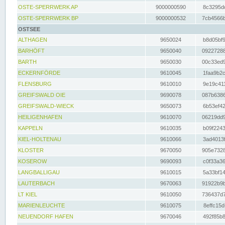
OSTE-SPERRWERK AP
9000000590
8c3295dc
OSTE-SPERRWERK BP
9000000532
7cb4566b
OSTSEE
ALTHAGEN
9650024
b8d05bf9
BARHÖFT
9650040
09227288
BARTH
9650030
00c33ed9
ECKERNFÖRDE
9610045
1faa9b2c
FLENSBURG
9610010
9e19c411
GREIFSWALD OIE
9690078
087b6386
GREIFSWALD-WIECK
9650073
6b53ef42
HEILIGENHAFEN
9610070
06219dd9
KAPPELN
9610035
b09f2243
KIEL-HOLTENAU
9610066
3ad4013f
KLOSTER
9670050
905e7328
KOSEROW
9690093
c0f33a36
LANGBALLIGAU
9610015
5a33bf14
LAUTERBACH
9670063
91922b9b
LT KIEL
9610050
736437d7
MARIENLEUCHTE
9610075
8effc15d
NEUENDORF HAFEN
9670046
492f85b8