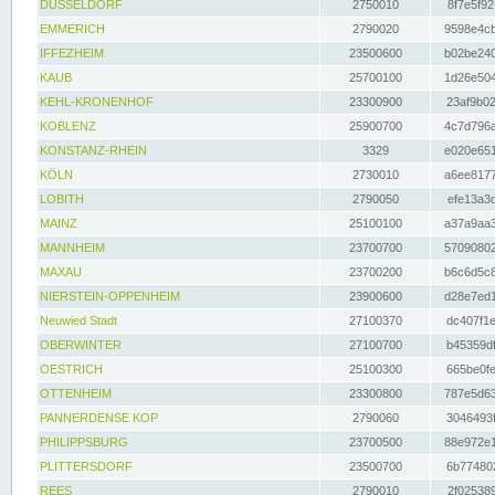
DÜSSELDORF
2750010
8f7e5f92
EMMERICH
2790020
9598e4cb
IFFEZHEIM
23500600
b02be240
KAUB
25700100
1d26e504
KEHL-KRONENHOF
23300900
23af9b02
KOBLENZ
25900700
4c7d796a
KONSTANZ-RHEIN
3329
e020e651
KÖLN
2730010
a6ee8177
LOBITH
2790050
efe13a3d
MAINZ
25100100
a37a9aa3
MANNHEIM
23700700
57090802
MAXAU
23700200
b6c6d5c8
NIERSTEIN-OPPENHEIM
23900600
d28e7ed1
Neuwied Stadt
27100370
dc407f1e
OBERWINTER
27100700
b45359df
OESTRICH
25100300
665be0fe
OTTENHEIM
23300800
787e5d63
PANNERDENSE KOP
2790060
3046493f
PHILIPPSBURG
23700500
88e972e1
PLITTERSDORF
23500700
6b774802
REES
2790010
2f025389