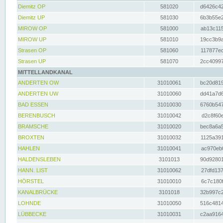
Diemitz OP
581020
d6426c42
Diemitz UP
581030
6b3b55e2
MIROW OP
581000
ab13c115
MIROW UP
581010
19cc3b9a
Strasen OP
581060
117877ec
Strasen UP
581070
2cc40997
MITTELLANDKANAL
ANDERTEN OW
31010061
bc20d819
ANDERTEN UW
31010060
dd41a7d6
BAD ESSEN
31010030
6760b547
BERENBUSCH
31010042
d2c8f60e
BRAMSCHE
31010020
bec8a6a5
BROXTEN
31010032
1125a391
HAHLEN
31010041
ac970eb0
HALDENSLEBEN
3101013
90d92801
HANN. LIST
31010062
27dfd137
HÖRSTEL
31010010
6c7c180f
KANALBRÜCKE
3101018
32b997c2
LOHNDE
31010050
516c4814
LÜBBECKE
31010031
c2aa9164