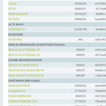
CELLE
48300105
b475386c
EITZE
48900237
47174d8f
MARKLENDORF
48700103
8b4f9f7c
RETHEM
48900204
5aaed954
ALTE MAAS
DORDRECHT
123456785
6c6f84c2
BODENSEE
KONSTANZ
906
aa9179c1
BERLIN-SPANDAUER-SCHIFFFAHRTSKANAL
BERLIN-PLÖTZENSEE OP
586640
ee52ce62
BERLIN-PLÖTZENSEE UP
586650
45721a68
DAHME-WASSERSTRASSE
BERLIN-SCHMÖCKWITZ
586810
6b595707
NEUE MÜHLE SCHLEUSE OP
586270
0e0dbcc9
NEUE MÜHLE SCHLEUSE UP
586280
c9a6c3bf
DORTMUND-EMS-KANAL
BERGESHÖVEDE
34000010
ade3a084
Groppenbruch
27700122
7bbdb421
HASEHUBBRÜCKE
3690010
04572010
HENRICHENBURG OW
27700111
70bee932