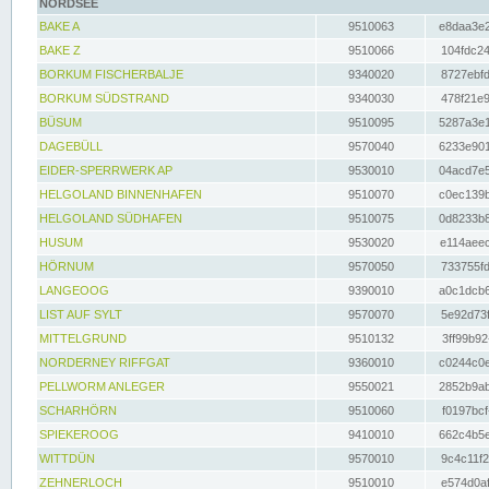
NORDSEE
BAKE A
9510063
e8daa3e2
BAKE Z
9510066
104fdc24
BORKUM FISCHERBALJE
9340020
8727ebfd
BORKUM SÜDSTRAND
9340030
478f21e9
BÜSUM
9510095
5287a3e1
DAGEBÜLL
9570040
6233e901
EIDER-SPERRWERK AP
9530010
04acd7e5
HELGOLAND BINNENHAFEN
9510070
c0ec139b
HELGOLAND SÜDHAFEN
9510075
0d8233b8
HUSUM
9530020
e114aeec
HÖRNUM
9570050
733755fd
LANGEOOG
9390010
a0c1dcb6
LIST AUF SYLT
9570070
5e92d73f
MITTELGRUND
9510132
3ff99b92
NORDERNEY RIFFGAT
9360010
c0244c0e
PELLWORM ANLEGER
9550021
2852b9ab
SCHARHÖRN
9510060
f0197bcf
SPIEKEROOG
9410010
662c4b5e
WITTDÜN
9570010
9c4c11f2
ZEHNERLOCH
9510010
e574d0af