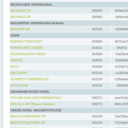
NEUHAUSER SPEISEKANAL
NEUHAUS OP
585850
963bdc26
NEUHAUS UP
585860
bf48cefd
NIEGRIPPER VERBINDUNGSKANAL
NIEGRIPP BP
587500
e506460f
ODER
EISENHÜTTENSTADT
603000
8675aa70
FRANKFURT1 (ODER)
603031
bffdf7f2
HOHENSAATEN-FINOW
603080
f7a639a4
KIENITZ
603050
6298a8f9
KIETZ
603040
16258271
RATZDORF
603140
ca3f535b
SCHWEDT-ODERBRÜCKE
603130
e28babaa
STÜTZKOW
603100
30bff0df
ORANIENBURGER HAVEL
OHV KM 3.014 (HOCHSPANNUNG)
580271
eea7e3dc
OHv km 1.467 (Blaues Wunder)
580272
8b51c505
OBERE HAVEL-WASSERSTRASSE
BISCHOFSWERDER OP
581520
16a780aa
BISCHOFSWERDER UP
581530
74134dc6