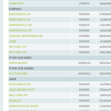
IJSSELKOP
2790070
bbaefa8e
ILMENAU
BARDOWICK OP
5940029
07830b68
BARDOWICK UP
5940030
a238b70f
FAHRENHOLZ OP
5940070
c33c3667
FAHRENHOLZ UP
5940060
bb62b28f
ILMENAU SPERRWERK AP
5940080
6b05e8dc
LÜNE
5940020
d7a8df36
WITTORF OP
5940049
eb3d4195
WITTORF UP
5940050
308c39b6
ITTER ZUR EDER
HERZHAUSEN
42800218
855205e7
ITTER ZUR DIEMEL
KOTTHAUSEN
44100013
36243256
JADE
HOOKSIELPLATE
9430020
fac30fe9
JADE-WESER-PORT
9430050
33bdec83
MELLUMPLATE
9420010
c8b9a2b6
SCHILLIG
9430030
b1cda5a0
WANGEROOGE NORD
9420030
c41d42b1