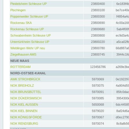
Pleidelsheim Schleuse UP
23800400
6e183f4b
Plochingen
23800100
be7ce40e
Poppenweiler Schleuse UP
23800300
f4854a4c
Rockenau SKA
23800690
4c00a166
Rockenau Schleuse UP
23800680
5ab4f00f
Schwabenheim Schleuse UP
23800800
ec9d3a4d
Untertürkheim Schleuse UP
23800220
a5ca02fb
Wieblingen Wehr UP neu
23800780
66d887a6
Ziegelhausen AMS
23800745
3944c1fd
NEUE MAAS
ROTTERDAM
123456786
a269e3be
NORD-OSTSEE-KANAL
AWK STROHBRÜCK
5970069
0e192297
NOK BREIHOLZ
5970075
4a904d59
NOK BRUNSBÜTTEL
5970091
85fc0dac
NOK DÜKERSWISCH
5970085
3954300d
NOK KIEL AUSSEN
5650068
6dc44585
NOK KIEL BINNEN
5979020
8af24d6a
NOK KÖNIGSFÖRDE
5970067
d0ec2790
NOK RENDSBURG
5970074
8c8afb56