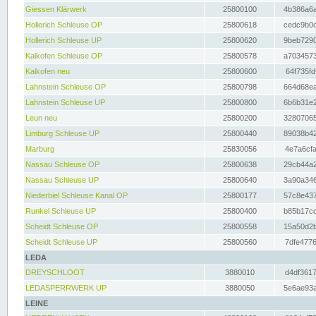
Giessen Klärwerk
25800100
4b386a6a
Hollerich Schleuse OP
25800618
cedc9b0c
Hollerich Schleuse UP
25800620
9beb7290
Kalkofen Schleuse OP
25800578
a7034573
Kalkofen neu
25800600
64f735fd
Lahnstein Schleuse OP
25800798
664d68ea
Lahnstein Schleuse UP
25800800
6b6b31e2
Leun neu
25800200
32807065
Limburg Schleuse UP
25800440
89038b42
Marburg
25830056
4e7a6cfa
Nassau Schleuse OP
25800638
29cb44a2
Nassau Schleuse UP
25800640
3a90a346
Niederbiel Schleuse Kanal OP
25800177
57c8e437
Runkel Schleuse UP
25800400
b85b17cc
Scheidt Schleuse OP
25800558
15a50d2b
Scheidt Schleuse UP
25800560
7dfe4776
LEDA
DREYSCHLOOT
3880010
d4df3617
LEDASPERRWERK UP
3880050
5e6ae93a
LEINE