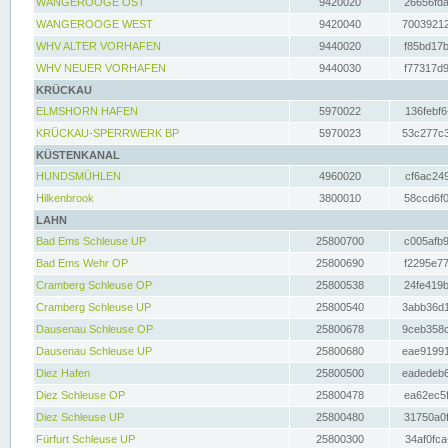
WANGEROOGE OST
9420020
26656fda
WANGEROOGE WEST
9420040
70039212
WHV ALTER VORHAFEN
9440020
f85bd17b
WHV NEUER VORHAFEN
9440030
f77317d9
KRÜCKAU
ELMSHORN HAFEN
5970022
136febf6
KRÜCKAU-SPERRWERK BP
5970023
53c277c3
KÜSTENKANAL
HUNDSMÜHLEN
4960020
cf6ac249
Hilkenbrook
3800010
58ccd6f0
LAHN
Bad Ems Schleuse UP
25800700
c005afb9
Bad Ems Wehr OP
25800690
f2295e77
Cramberg Schleuse OP
25800538
24fe419b
Cramberg Schleuse UP
25800540
3abb36d1
Dausenau Schleuse OP
25800678
9ceb358c
Dausenau Schleuse UP
25800680
eae91991
Diez Hafen
25800500
eadedeb6
Diez Schleuse OP
25800478
ea62ec5f
Diez Schleuse UP
25800480
31750a0f
Fürfurt Schleuse UP
25800300
34af0fca