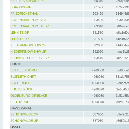
BERLIN-SPANDAU UP
580310
2c68509c
BORGSDORF
581591
1b2e2996
FRIEDRICHSTHAL
603420
314945d6
HOHENSAATEN WEST AP
603400
99309d3e
HOHENSAATEN WEST BP
603310
3404a6e5
LEHNITZ OP
581580
c8a1cf0a
LEHNITZ UP
581590
5bb1f56d
NIEDERFINOW SHW OP
692080
414dd4ee
NIEDERFINOW SHW UP
692090
4eec6b25
SCHWEDT SCHLEUSE BP
603410
4ee515f9
HUNTE
BUTTELERHÖRNE
4960060
b3d88ca6
ELSFLETH OHRT
4960080
531da758
HOLLERSIEL
4960050
2eacef2f
HUNTEBRÜCK
4960070
2e1d458b
OLDENBURG-DRIELAKE
4960030
1b51e55e
REITHÖRNE
4960040
c9df61c4
HAVELKANAL
SCHÖNWALDE OP
587050
d8ef9f21
SCHÖNWALDE UP
587060
b6650b13
IJSSEL