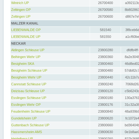
Wintrich UP
26700400
a392113c
Zeltingen OP
26700580
8b802863
Zeltingen UP
26700600
d867e7e9
MALZER KANAL
LIEBENWALDE OP
581540
3f8ceb6d
LIEBENWALDE UP
581550
a1cf60be
NECKAR
Aldingen Schleuse UP
23800280
dfdfb4ff
Beihingen Wehr UP
23800360
8a2e3048
Besigheim SKA
23800460
46d8ed02
Besigheim Schleuse UP
23800480
57db82c7
Besigheim Wehr UP
23800440
42c11b7a
Cannstatt Schleuse UP
23800240
7068d262
Deizisau Schleuse UP
23800120
c5b6243d
Esslingen Schleuse UP
23800180
130a3761
Esslingen Wehr OP
23800176
31c32a38
Feudenheim Schleuse UP
23800840
48a939b9
Gundelsheim UP
23800620
fc1072e4
Guttenbach Schleuse UP
23800660
bd36404b
Hassmersheim AMS
23800630
0e1b8ae0
Heidelberg UP
23800760
827b2685