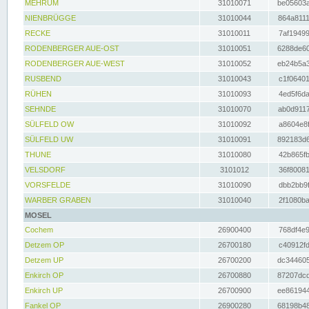
MEHRUM
31010071
be05603a
NIENBRÜGGE
31010044
864a8111
RECKE
31010011
7af19499
RODENBERGER AUE-OST
31010051
6288de60
RODENBERGER AUE-WEST
31010052
eb24b5a3
RUSBEND
31010043
c1f06401
RÜHEN
31010093
4ed5f6da
SEHNDE
31010070
ab0d9117
SÜLFELD OW
31010092
a8604e8f
SÜLFELD UW
31010091
892183d6
THUNE
31010080
42b865fb
VELSDORF
3101012
36f80081
VORSFELDE
31010090
dbb2bb9f
WARBER GRABEN
31010040
2f1080ba
MOSEL
Cochem
26900400
768df4e9
Detzem OP
26700180
c40912fd
Detzem UP
26700200
dc344605
Enkirch OP
26700880
87207dcd
Enkirch UP
26700900
ee861944
Fankel OP
26900280
68198b48