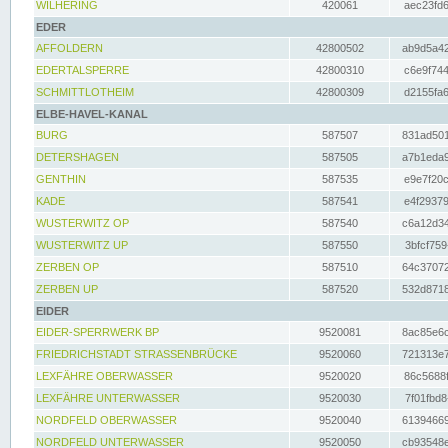
WILHERING
420061
aec23fd6
EDER
AFFOLDERN
42800502
ab9d5a42
EDERTALSPERRE
42800310
c6e9f744
SCHMITTLOTHEIM
42800309
d2155fa6
ELBE-HAVEL-KANAL
BURG
587507
831ad501
DETERSHAGEN
587505
a7b1eda9
GENTHIN
587535
e9e7f20c
KADE
587541
e4f29379
WUSTERWITZ OP
587540
c6a12d34
WUSTERWITZ UP
587550
3bfcf759
ZERBEN OP
587510
64c37072
ZERBEN UP
587520
532d8718
EIDER
EIDER-SPERRWERK BP
9520081
8ac85e6c
FRIEDRICHSTADT STRASSENBRÜCKE
9520060
721313e7
LEXFÄHRE OBERWASSER
9520020
86c5688f
LEXFÄHRE UNTERWASSER
9520030
7f01fbd8
NORDFELD OBERWASSER
9520040
61394669
NORDFELD UNTERWASSER
9520050
cb93548e