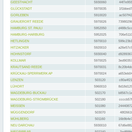
GEESTHACHT
5930060
44f7e955
GLÜCKSTADT
5970035
1f1bbed7
GORLEBEN
5910020
ac507f42
GRAUERORT REEDE
5970026
7398029b
HAMBURG ST. PAULI
5952050
d488c5cc
HAMBURG-HARBURG
5952025
706e5110
HETLINGEN
5970010
599c23b1
HITZACKER
5920010
a26e57c9
HOHNSTORF
5930040
d9289367
KOLLMAR
5970025
3ed90357
KRAUTSAND REEDE
5970031
8c20b4dc
KRÜCKAU-SPERRWERK AP
5970024
a653eb04
LENZEN
503120
c80a4f21
LÜHORT
5960010
8d18d129
MAGDEBURG-BUCKAU
502170
b8567c1e
MAGDEBURG-STROMBRÜCKE
502180
ccccb57f
MEISSEN
501080
24440872
MÜGGENDORF
503070
48f2661f
MÜHLBERG
501160
16b9b4e7
NEU DARCHAU
5930010
67d6e882
NIEGRIPP AP
502240
3adf88fd