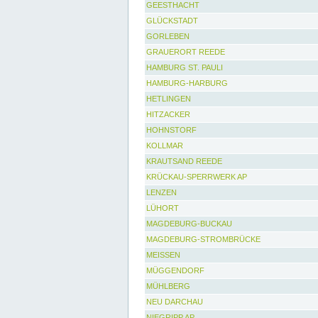
GEESTHACHT
GLÜCKSTADT
GORLEBEN
GRAUERORT REEDE
HAMBURG ST. PAULI
HAMBURG-HARBURG
HETLINGEN
HITZACKER
HOHNSTORF
KOLLMAR
KRAUTSAND REEDE
KRÜCKAU-SPERRWERK AP
LENZEN
LÜHORT
MAGDEBURG-BUCKAU
MAGDEBURG-STROMBRÜCKE
MEISSEN
MÜGGENDORF
MÜHLBERG
NEU DARCHAU
NIEGRIPP AP