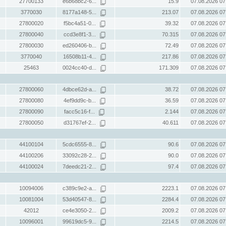
27700133
e6b68bc2-6...
15.9
07.08.2026 07
3770030
8177a148-5...
213.07
07.08.2026 07
27800020
f5bc4a51-0...
39.32
07.08.2026 07
27800040
ccd3e8f1-3...
70.315
07.08.2026 07
27800030
ed260406-b...
72.49
07.08.2026 07
3770040
16508b11-4...
217.86
07.08.2026 07
25463
0024cc40-d...
171.309
07.08.2026 07
27800060
4dbce62d-a...
38.72
07.08.2026 07
27800080
4ef9dd9c-b...
36.59
07.08.2026 07
27800090
facc5c16-f...
2.144
07.08.2026 07
27800050
d31767ef-2...
40.611
07.08.2026 07
44100104
5cdc6555-8...
90.6
07.08.2026 07
44100206
33092c28-2...
90.0
07.08.2026 07
44100024
7deedc21-2...
97.4
07.08.2026 07
10094006
c389c9e2-a...
2223.1
07.08.2026 07
10081004
53d40547-8...
2284.4
07.08.2026 07
42012
ce4e3050-2...
2009.2
07.08.2026 07
10096001
99619dc5-9...
2214.5
07.08.2026 07