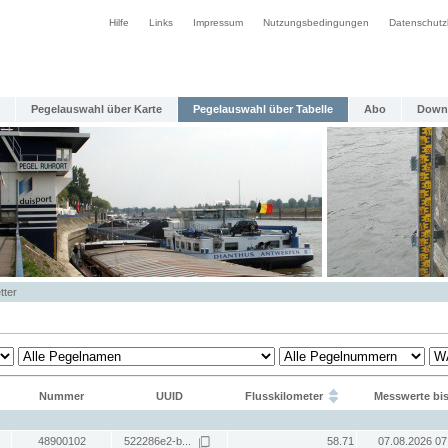
Hilfe
Links
Impressum
Nutzungsbedingungen
Datenschutz
Pegelauswahl über Karte
Pegelauswahl über Tabelle
Abo
Down
tter
Nummer
UUID
Flusskilometer
Messwerte bi
48900102
522286e2-b...
58.71
07.08.2026 07