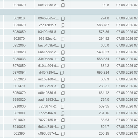
9520070
00e386ac-e...
99.8
07.08.2026 07
502010
094b96e5-c...
274.8
07.08.2026 07
5930070
2ee12b9a-f...
588.787
07.08.2026 07
5930050
b3492c68-8...
573.86
07.08.2026 07
502070
939f82ec-1...
294.82
07.08.2026 07
5952065
bacb459b-0...
635.0
07.08.2026 07
5930020
6aa1cd8e-e...
549.633
07.08.2026 07
5930033
33e0bce0-1...
558.534
07.08.2026 07
5970050
610ab204-d...
684.2
07.08.2026 07
5970094
d4f5f719-8...
695.214
07.08.2026 07
5952020
ae1b91d0-e...
609.9
07.08.2026 07
501470
1ce53a59-3...
236.31
07.08.2026 07
5950070
e6b42536-6...
634.42
07.08.2026 07
5990020
aad49293-2...
724.0
07.08.2026 07
5910030
c233674f-2...
509.35
07.08.2026 07
502000
1edc5fa4-8...
261.16
07.08.2026 07
501060
70272185-b...
55.63
07.08.2026 07
5910025
6e3ea719-4...
504.7
07.08.2026 07
501390
c093b557-4...
200.15
07.08.2026 07