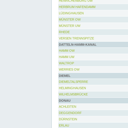
HENRICHENBURG UW
HERBRUM HAFENDAMM
LÜDINGHAUSEN
MÜNSTER OW
MÜNSTER UW
RHEDE
VERSEN TRENNSPITZE
DATTELN-HAMM-KANAL
HAMM OW
HAMM UW
WALTROP
WERRIES OW
DIEMEL
DIEMELTALSPERRE
HELMINGHAUSEN
WILHELMSBRÜCKE
DONAU
ACHLEITEN
DEGGENDORF
DÜRNSTEIN
ERLAU