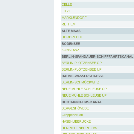
CELLE
EITZE
MARKLENDORF
RETHEM
ALTE MAAS
DORDRECHT
BODENSEE
KONSTANZ
BERLIN-SPANDAUER-SCHIFFFAHRTSKANAL
BERLIN-PLÖTZENSEE OP
BERLIN-PLÖTZENSEE UP
DAHME-WASSERSTRASSE
BERLIN-SCHMÖCKWITZ
NEUE MÜHLE SCHLEUSE OP
NEUE MÜHLE SCHLEUSE UP
DORTMUND-EMS-KANAL
BERGESHÖVEDE
Groppenbruch
HASEHUBBRÜCKE
HENRICHENBURG OW