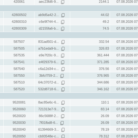
420061
aec23fd6-9...
2144.1
07.08.2026 07
42800502
ab9d5a42-2...
44.02
07.08.2026 07
42800310
c6e9f744-4...
49.2
07.08.2026 07
42800309
d2155fa6-b...
74.5
07.08.2026 07
587507
831ad501-d...
332.54
07.08.2026 07
587505
a7b1eda9-b...
326.83
07.08.2026 07
587535
e9e7f20c-9...
361.444
07.08.2026 07
587541
e4f29379-6...
371.285
07.08.2026 07
587540
c6a12d34-c...
376.56
07.08.2026 07
587550
3bfcf759-2...
376.965
07.08.2026 07
587510
64c37072-d...
344.686
07.08.2026 07
587520
532d8718-6...
346.162
07.08.2026 07
9520081
8ac85e6c-6...
110.1
07.08.2026 07
9520060
721313e7-9...
83.14
07.08.2026 07
9520020
86c5688f-2...
26.09
07.08.2026 07
9520030
7f01fbd8-6...
26.09
07.08.2026 07
9520040
61394669-3...
78.19
07.08.2026 07
9520050
cb93548e-c...
78.312
07.08.2026 07