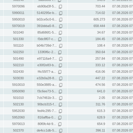
5970096
eb90bd3f-5...
703.44
07.08.2026 07
5990011
5140295e-b...
714.02
07.08.2026 07
5950010
b02ce5c0-6...
605.273
07.08.2026 07
5970019
391bbba5-8...
658.444
07.08.2026 07
501040
85d686f1-5...
34.67
07.08.2026 07
501330
f3dc8f07-c...
184.45
07.08.2026 07
501110
b04b739d-7...
108.4
07.08.2026 07
502250
133f0f6c-2...
350.64
07.08.2026 07
501490
e97116a4-7...
257.84
07.08.2026 07
502210
e30f2e83-b...
333.12
07.08.2026 07
502430
f4c55f77-a...
416.06
07.08.2026 07
503030
e32b0a28-8...
447.22
07.08.2026 07
5910010
550e3885-a...
474.56
07.08.2026 07
5950090
f3c6ee73-5...
641.0
07.08.2026 07
501010
7cb7461b-3...
2.05
07.08.2026 07
502130
90bcb315-f...
311.76
07.08.2026 07
5952030
fed4c295-7...
615.3
07.08.2026 07
5952060
816affba-0...
628.9
07.08.2026 07
5970013
80f0fc4d-9...
654.9
07.08.2026 07
502370
de4cc1db-5...
396.11
07.08.2026 07