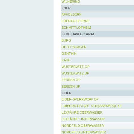
WILHERING
EDER
AFFOLDERN
EDERTALSPERRE
SCHMITTLOTHEIM
ELBE-HAVEL-KANAL
BURG
DETERSHAGEN
GENTHIN
KADE
WUSTERWITZ OP
WUSTERWITZ UP
ZERBEN OP
ZERBEN UP
EIDER
EIDER-SPERRWERK BP
FRIEDRICHSTADT STRASSENBRÜCKE
LEXFÄHRE OBERWASSER
LEXFÄHRE UNTERWASSER
NORDFELD OBERWASSER
NORDFELD UNTERWASSER