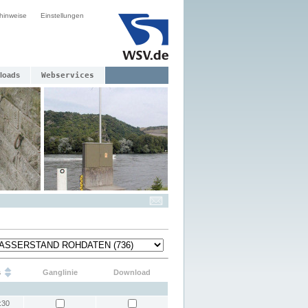
hinweise
Einstellungen
loads
Webservices
s
Ganglinie
Download
:30