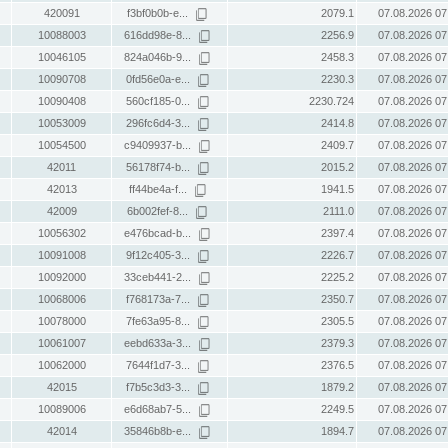
420091
f3bf0b0b-e...
2079.1
07.08.2026 07
10088003
616dd98e-8...
2256.9
07.08.2026 07
10046105
824a046b-9...
2458.3
07.08.2026 07
10090708
0fd56e0a-e...
2230.3
07.08.2026 07
10090408
560cf185-0...
2230.724
07.08.2026 07
10053009
296fc6d4-3...
2414.8
07.08.2026 07
10054500
c9409937-b...
2409.7
07.08.2026 07
42011
56178f74-b...
2015.2
07.08.2026 07
42013
ff44be4a-f...
1941.5
07.08.2026 07
42009
6b002fef-8...
2111.0
07.08.2026 07
10056302
e476bcad-b...
2397.4
07.08.2026 07
10091008
9f12c405-3...
2226.7
07.08.2026 07
10092000
33ceb441-2...
2225.2
07.08.2026 07
10068006
f768173a-7...
2350.7
07.08.2026 07
10078000
7fe63a95-8...
2305.5
07.08.2026 07
10061007
eebd633a-3...
2379.3
07.08.2026 07
10062000
7644f1d7-3...
2376.5
07.08.2026 07
42015
f7b5c3d3-3...
1879.2
07.08.2026 07
10089006
e6d68ab7-5...
2249.5
07.08.2026 07
42014
35846b8b-e...
1894.7
07.08.2026 07