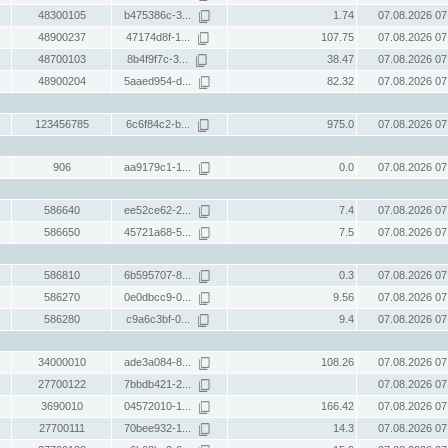
48300105
b475386c-3...
1.74
07.08.2026 07
48900237
47174d8f-1...
107.75
07.08.2026 07
48700103
8b4f9f7c-3...
38.47
07.08.2026 07
48900204
5aaed954-d...
82.32
07.08.2026 07
123456785
6c6f84c2-b...
975.0
07.08.2026 07
906
aa9179c1-1...
0.0
07.08.2026 07
586640
ee52ce62-2...
7.4
07.08.2026 07
586650
45721a68-5...
7.5
07.08.2026 07
586810
6b595707-8...
0.3
07.08.2026 07
586270
0e0dbcc9-0...
9.56
07.08.2026 07
586280
c9a6c3bf-0...
9.4
07.08.2026 07
34000010
ade3a084-8...
108.26
07.08.2026 07
27700122
7bbdb421-2...
07.08.2026 07
3690010
04572010-1...
166.42
07.08.2026 07
27700111
70bee932-1...
14.3
07.08.2026 07