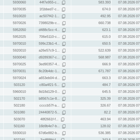
5930060
44f7e955-c...
583.393
07.08.2026 07
5970035
1f1bbed7-c...
674.0
07.08.2026 07
5910020
ac507f42-1...
492.95
07.08.2026 07
5970026
7398029b-c...
660.738
07.08.2026 07
5952050
d488c5cc-4...
623.1
07.08.2026 07
5952025
706e5110-c...
615.0
07.08.2026 07
5970010
599c23b1-4...
650.5
07.08.2026 07
5920010
a26e57c9-1...
522.639
07.08.2026 07
5930040
d9289367-c...
568.987
07.08.2026 07
5970025
3ed90357-4...
666.9
07.08.2026 07
5970031
8c20b4dc-1...
671.787
07.08.2026 07
5970024
a653eb04-d...
663.3
07.08.2026 07
503120
c80a4f21-5...
484.7
07.08.2026 07
5960010
8d18d129-0...
645.5
07.08.2026 07
502170
b8567c1e-8...
325.39
07.08.2026 07
502180
ccccb57f-a...
326.67
07.08.2026 07
501080
24440872-5...
82.2
07.08.2026 07
503070
48f2661f-f...
463.94
07.08.2026 07
501160
16b9b4e7-b...
128.02
07.08.2026 07
5930010
67d6e882-b...
536.385
07.08.2026 07
502240
3adf88fd-f...
343.6
07.08.2026 07