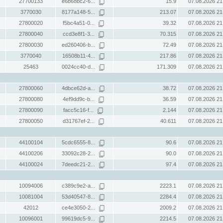
27700133
e6b68bc2-6...
15.9
07.08.2026 21
3770030
8177a148-5...
213.07
07.08.2026 21
27800020
f5bc4a51-0...
39.32
07.08.2026 21
27800040
ccd3e8f1-3...
70.315
07.08.2026 21
27800030
ed260406-b...
72.49
07.08.2026 21
3770040
16508b11-4...
217.86
07.08.2026 21
25463
0024cc40-d...
171.309
07.08.2026 21
27800060
4dbce62d-a...
38.72
07.08.2026 21
27800080
4ef9dd9c-b...
36.59
07.08.2026 21
27800090
facc5c16-f...
2.144
07.08.2026 21
27800050
d31767ef-2...
40.611
07.08.2026 21
44100104
5cdc6555-8...
90.6
07.08.2026 21
44100206
33092c28-2...
90.0
07.08.2026 21
44100024
7deedc21-2...
97.4
07.08.2026 21
10094006
c389c9e2-a...
2223.1
07.08.2026 21
10081004
53d40547-8...
2284.4
07.08.2026 21
42012
ce4e3050-2...
2009.2
07.08.2026 21
10096001
99619dc5-9...
2214.5
07.08.2026 21