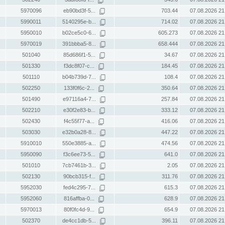
5970096
eb90bd3f-5...
703.44
07.08.2026 21
5990011
5140295e-b...
714.02
07.08.2026 21
5950010
b02ce5c0-6...
605.273
07.08.2026 21
5970019
391bbba5-8...
658.444
07.08.2026 21
501040
85d686f1-5...
34.67
07.08.2026 21
501330
f3dc8f07-c...
184.45
07.08.2026 21
501110
b04b739d-7...
108.4
07.08.2026 21
502250
133f0f6c-2...
350.64
07.08.2026 21
501490
e97116a4-7...
257.84
07.08.2026 21
502210
e30f2e83-b...
333.12
07.08.2026 21
502430
f4c55f77-a...
416.06
07.08.2026 21
503030
e32b0a28-8...
447.22
07.08.2026 21
5910010
550e3885-a...
474.56
07.08.2026 21
5950090
f3c6ee73-5...
641.0
07.08.2026 21
501010
7cb7461b-3...
2.05
07.08.2026 21
502130
90bcb315-f...
311.76
07.08.2026 21
5952030
fed4c295-7...
615.3
07.08.2026 21
5952060
816affba-0...
628.9
07.08.2026 21
5970013
80f0fc4d-9...
654.9
07.08.2026 21
502370
de4cc1db-5...
396.11
07.08.2026 21