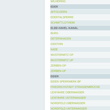
WILHERING
EDER
AFFOLDERN
EDERTALSPERRE
SCHMITTLOTHEIM
ELBE-HAVEL-KANAL
BURG
DETERSHAGEN
GENTHIN
KADE
WUSTERWITZ OP
WUSTERWITZ UP
ZERBEN OP
ZERBEN UP
EIDER
EIDER-SPERRWERK BP
FRIEDRICHSTADT STRASSENBRÜCKE
LEXFÄHRE OBERWASSER
LEXFÄHRE UNTERWASSER
NORDFELD OBERWASSER
NORDFELD UNTERWASSER