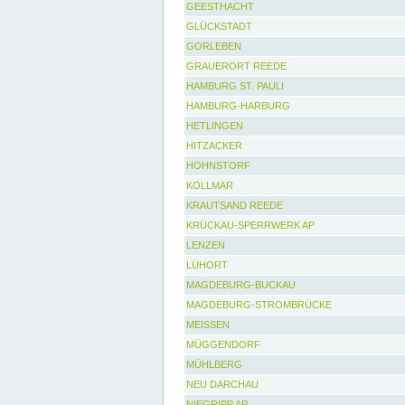
GEESTHACHT
GLÜCKSTADT
GORLEBEN
GRAUERORT REEDE
HAMBURG ST. PAULI
HAMBURG-HARBURG
HETLINGEN
HITZACKER
HOHNSTORF
KOLLMAR
KRAUTSAND REEDE
KRÜCKAU-SPERRWERK AP
LENZEN
LÜHORT
MAGDEBURG-BUCKAU
MAGDEBURG-STROMBRÜCKE
MEISSEN
MÜGGENDORF
MÜHLBERG
NEU DARCHAU
NIEGRIPP AP