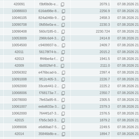
420091
f3bf0b0b-e...
2079.1
07.08.2026 21
10088003
616dd98e-8...
2256.9
07.08.2026 21
10046105
824a046b-9...
2458.3
07.08.2026 21
10090708
0fd56e0a-e...
2230.3
07.08.2026 21
10090408
560cf185-0...
2230.724
07.08.2026 21
10053009
296fc6d4-3...
2414.8
07.08.2026 21
10054500
c9409937-b...
2409.7
07.08.2026 21
42011
56178f74-b...
2015.2
07.08.2026 21
42013
ff44be4a-f...
1941.5
07.08.2026 21
42009
6b002fef-8...
2111.0
07.08.2026 21
10056302
e476bcad-b...
2397.4
07.08.2026 21
10091008
9f12c405-3...
2226.7
07.08.2026 21
10092000
33ceb441-2...
2225.2
07.08.2026 21
10068006
f768173a-7...
2350.7
07.08.2026 21
10078000
7fe63a95-8...
2305.5
07.08.2026 21
10061007
eebd633a-3...
2379.3
07.08.2026 21
10062000
7644f1d7-3...
2376.5
07.08.2026 21
42015
f7b5c3d3-3...
1879.2
07.08.2026 21
10089006
e6d68ab7-5...
2249.5
07.08.2026 21
42014
35846b8b-e...
1894.7
07.08.2026 21