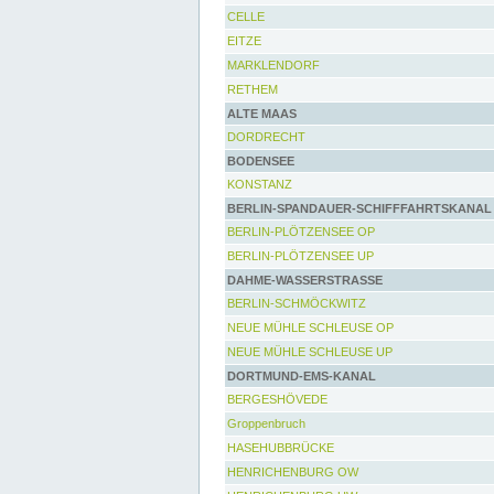
CELLE
EITZE
MARKLENDORF
RETHEM
ALTE MAAS
DORDRECHT
BODENSEE
KONSTANZ
BERLIN-SPANDAUER-SCHIFFFAHRTSKANAL
BERLIN-PLÖTZENSEE OP
BERLIN-PLÖTZENSEE UP
DAHME-WASSERSTRASSE
BERLIN-SCHMÖCKWITZ
NEUE MÜHLE SCHLEUSE OP
NEUE MÜHLE SCHLEUSE UP
DORTMUND-EMS-KANAL
BERGESHÖVEDE
Groppenbruch
HASEHUBBRÜCKE
HENRICHENBURG OW