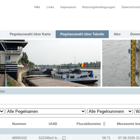
Hilfe
Links
Impressum
Nutzungsbedingungen
Datenschutz
Pegelauswahl über Karte
Pegelauswahl über Tabelle
Abo
Down
tter
Nummer
UUID
Flusskilometer
Messwerte bi
48900102
522286e2-b...
58.71
07.08.2026 21