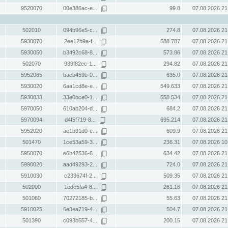
9520070
00e386ac-e...
99.8
07.08.2026 21
502010
094b96e5-c...
274.8
07.08.2026 21
5930070
2ee12b9a-f...
588.787
07.08.2026 21
5930050
b3492c68-8...
573.86
07.08.2026 21
502070
939f82ec-1...
294.82
07.08.2026 21
5952065
bacb459b-0...
635.0
07.08.2026 21
5930020
6aa1cd8e-e...
549.633
07.08.2026 21
5930033
33e0bce0-1...
558.534
07.08.2026 21
5970050
610ab204-d...
684.2
07.08.2026 21
5970094
d4f5f719-8...
695.214
07.08.2026 21
5952020
ae1b91d0-e...
609.9
07.08.2026 21
501470
1ce53a59-3...
236.31
07.08.2026 10
5950070
e6b42536-6...
634.42
07.08.2026 21
5990020
aad49293-2...
724.0
07.08.2026 21
5910030
c233674f-2...
509.35
07.08.2026 21
502000
1edc5fa4-8...
261.16
07.08.2026 21
501060
70272185-b...
55.63
07.08.2026 21
5910025
6e3ea719-4...
504.7
07.08.2026 21
501390
c093b557-4...
200.15
07.08.2026 21