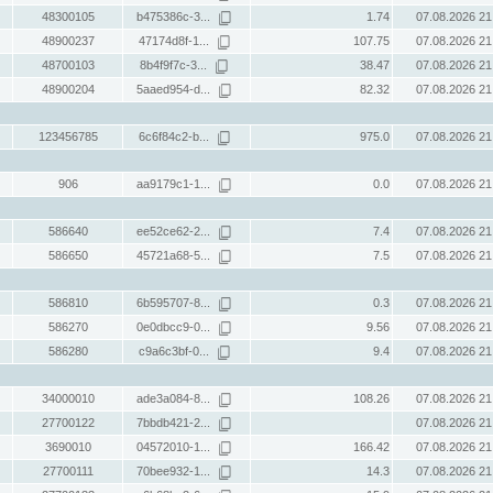
48300105
b475386c-3...
1.74
07.08.2026 21
48900237
47174d8f-1...
107.75
07.08.2026 21
48700103
8b4f9f7c-3...
38.47
07.08.2026 21
48900204
5aaed954-d...
82.32
07.08.2026 21
123456785
6c6f84c2-b...
975.0
07.08.2026 21
906
aa9179c1-1...
0.0
07.08.2026 21
586640
ee52ce62-2...
7.4
07.08.2026 21
586650
45721a68-5...
7.5
07.08.2026 21
586810
6b595707-8...
0.3
07.08.2026 21
586270
0e0dbcc9-0...
9.56
07.08.2026 21
586280
c9a6c3bf-0...
9.4
07.08.2026 21
34000010
ade3a084-8...
108.26
07.08.2026 21
27700122
7bbdb421-2...
07.08.2026 21
3690010
04572010-1...
166.42
07.08.2026 21
27700111
70bee932-1...
14.3
07.08.2026 21