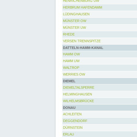
HENRICHENBURG UW
HERBRUM HAFENDAMM
LÜDINGHAUSEN
MÜNSTER OW
MÜNSTER UW
RHEDE
VERSEN TRENNSPITZE
DATTELN-HAMM-KANAL
HAMM OW
HAMM UW
WALTROP
WERRIES OW
DIEMEL
DIEMELTALSPERRE
HELMINGHAUSEN
WILHELMSBRÜCKE
DONAU
ACHLEITEN
DEGGENDORF
DÜRNSTEIN
ERLAU