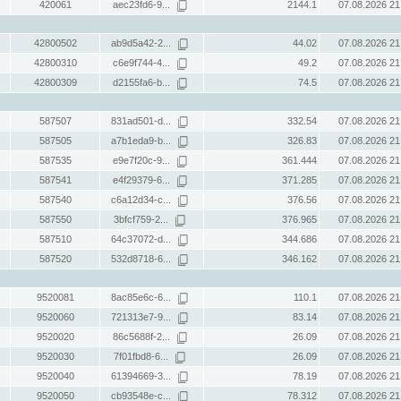
420061
aec23fd6-9...
2144.1
07.08.2026 21
42800502
ab9d5a42-2...
44.02
07.08.2026 21
42800310
c6e9f744-4...
49.2
07.08.2026 21
42800309
d2155fa6-b...
74.5
07.08.2026 21
587507
831ad501-d...
332.54
07.08.2026 21
587505
a7b1eda9-b...
326.83
07.08.2026 21
587535
e9e7f20c-9...
361.444
07.08.2026 21
587541
e4f29379-6...
371.285
07.08.2026 21
587540
c6a12d34-c...
376.56
07.08.2026 21
587550
3bfcf759-2...
376.965
07.08.2026 21
587510
64c37072-d...
344.686
07.08.2026 21
587520
532d8718-6...
346.162
07.08.2026 21
9520081
8ac85e6c-6...
110.1
07.08.2026 21
9520060
721313e7-9...
83.14
07.08.2026 21
9520020
86c5688f-2...
26.09
07.08.2026 21
9520030
7f01fbd8-6...
26.09
07.08.2026 21
9520040
61394669-3...
78.19
07.08.2026 21
9520050
cb93548e-c...
78.312
07.08.2026 21