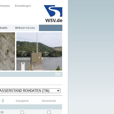
hinweise
Einstellungen
loads
Webservices
s
Ganglinie
Download
:30