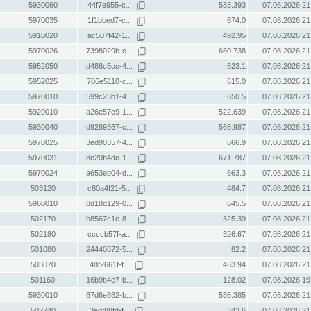
5930060
44f7e955-c...
583.393
07.08.2026 21
5970035
1f1bbed7-c...
674.0
07.08.2026 21
5910020
ac507f42-1...
492.95
07.08.2026 21
5970026
7398029b-c...
660.738
07.08.2026 21
5952050
d488c5cc-4...
623.1
07.08.2026 21
5952025
706e5110-c...
615.0
07.08.2026 21
5970010
599c23b1-4...
650.5
07.08.2026 21
5920010
a26e57c9-1...
522.639
07.08.2026 21
5930040
d9289367-c...
568.987
07.08.2026 21
5970025
3ed90357-4...
666.9
07.08.2026 21
5970031
8c20b4dc-1...
671.787
07.08.2026 21
5970024
a653eb04-d...
663.3
07.08.2026 21
503120
c80a4f21-5...
484.7
07.08.2026 21
5960010
8d18d129-0...
645.5
07.08.2026 21
502170
b8567c1e-8...
325.39
07.08.2026 21
502180
ccccb57f-a...
326.67
07.08.2026 21
501080
24440872-5...
82.2
07.08.2026 21
503070
48f2661f-f...
463.94
07.08.2026 21
501160
16b9b4e7-b...
128.02
07.08.2026 19
5930010
67d6e882-b...
536.385
07.08.2026 21
502240
3adf88fd-f...
343.6
07.08.2026 21