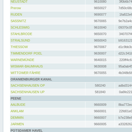
NEUSTADT
9610080
3f0b6b74
Prerow
9650027
7d50c68c
RUDEN
9690077
1fa822e6
SASSNITZ
9670065
9e7b2a4d
SCHLESWIG
9610040
09370c05
STAHLBRODE
9650070
340707f4
STRALSUND
9650043
b9163121
THIESSOW
9670067
d1c9bb3c
TIMMENDORF POEL
9630007
d22c341b
WARNEMÜNDE
9640015
220ff4c6
WISMAR-BAUMHAUS
9630008
95a0ab45
WITTOWER FÄHRE
9670055
4b348b56
ORANIENBURGER KANAL
SACHSENHAUSEN OP
580240
adbd3144
SACHSENHAUSEN UP
581840
0a6fe221
PEENE
AALBUDE
9660009
8ba772ed
ANKLAM
9660001
22fd01e0
DEMMIN
9660007
b7e238e8
JARMEN
9660005
a3328262
POTSDAMER HAVEL