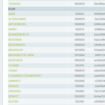
TÖNNING
9520070
00e386ac
ELBE
AKEN
502010
094b96e5
ALTENGAMME
5930070
2ee12b9a
ARTLENBURG
5930050
b3492c68
BARBY
502070
939f82ec
BLANKENESE UF
5952065
bacb459b
BLECKEDE
5930020
6aa1cd8e
BOIZENBURG
5930033
33e0bce0
BROKDORF
5970050
610ab204
BRUNSBÜTTEL MPM
5970094
d4f5f719
BUNTHAUS
5952020
ae1b91d0
COSWIG
501470
1ce53a59
CRANZ
5950070
e6b42536
CUXHAVEN STEUBENHÖFT
5990020
aad49293
DAMNATZ
5910030
c233674f
DESSAU
502000
1edc5fa4
DRESDEN
501060
70272185
DÖMITZ
5910025
6e3ea719
ELSTER
501390
c093b557