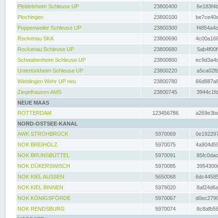
Pleidelsheim Schleuse UP
23800400
6e183f4b
Plochingen
23800100
be7ce40e
Poppenweiler Schleuse UP
23800300
f4854a4c
Rockenau SKA
23800690
4c00a166
Rockenau Schleuse UP
23800680
5ab4f00f
Schwabenheim Schleuse UP
23800800
ec9d3a4d
Untertürkheim Schleuse UP
23800220
a5ca02fb
Wieblingen Wehr UP neu
23800780
66d887a6
Ziegelhausen AMS
23800745
3944c1fd
NEUE MAAS
ROTTERDAM
123456786
a269e3be
NORD-OSTSEE-KANAL
AWK STROHBRÜCK
5970069
0e192297
NOK BREIHOLZ
5970075
4a904d59
NOK BRUNSBÜTTEL
5970091
85fc0dac
NOK DÜKERSWISCH
5970085
3954300d
NOK KIEL AUSSEN
5650068
6dc44585
NOK KIEL BINNEN
5979020
8af24d6a
NOK KÖNIGSFÖRDE
5970067
d0ec2790
NOK RENDSBURG
5970074
8c8afb56