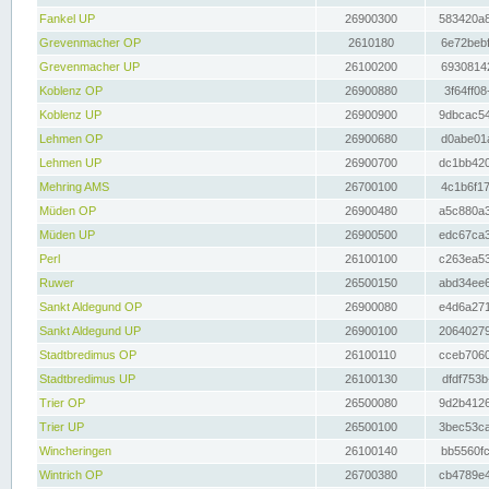
Fankel UP
26900300
583420a8
Grevenmacher OP
2610180
6e72bebf
Grevenmacher UP
26100200
69308142
Koblenz OP
26900880
3f64ff08
Koblenz UP
26900900
9dbcac54
Lehmen OP
26900680
d0abe01a
Lehmen UP
26900700
dc1bb420
Mehring AMS
26700100
4c1b6f17
Müden OP
26900480
a5c880a3
Müden UP
26900500
edc67ca3
Perl
26100100
c263ea53
Ruwer
26500150
abd34ee6
Sankt Aldegund OP
26900080
e4d6a271
Sankt Aldegund UP
26900100
20640279
Stadtbredimus OP
26100110
cceb7060
Stadtbredimus UP
26100130
dfdf753b
Trier OP
26500080
9d2b4126
Trier UP
26500100
3bec53ca
Wincheringen
26100140
bb5560fc
Wintrich OP
26700380
cb4789e4