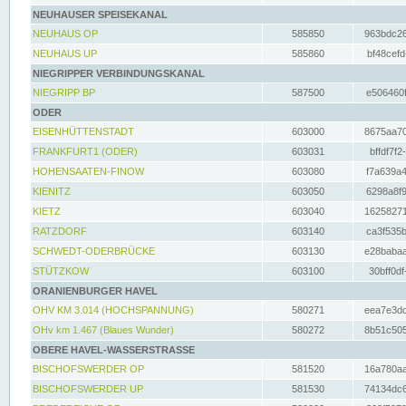
NEUHAUSER SPEISEKANAL
NEUHAUS OP
585850
963bdc26
NEUHAUS UP
585860
bf48cefd
NIEGRIPPER VERBINDUNGSKANAL
NIEGRIPP BP
587500
e506460f
ODER
EISENHÜTTENSTADT
603000
8675aa70
FRANKFURT1 (ODER)
603031
bffdf7f2
HOHENSAATEN-FINOW
603080
f7a639a4
KIENITZ
603050
6298a8f9
KIETZ
603040
16258271
RATZDORF
603140
ca3f535b
SCHWEDT-ODERBRÜCKE
603130
e28babaa
STÜTZKOW
603100
30bff0df
ORANIENBURGER HAVEL
OHV KM 3.014 (HOCHSPANNUNG)
580271
eea7e3dc
OHv km 1.467 (Blaues Wunder)
580272
8b51c505
OBERE HAVEL-WASSERSTRASSE
BISCHOFSWERDER OP
581520
16a780aa
BISCHOFSWERDER UP
581530
74134dc6