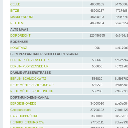
CELLE
48300105
b475386c
EITZE
48900237
47174d8f
MARKLENDORF
48700103
8b4f9f7c
RETHEM
48900204
5aaed954
ALTE MAAS
DORDRECHT
123456785
6c6f84c2
BODENSEE
KONSTANZ
906
aa9179c1
BERLIN-SPANDAUER-SCHIFFFAHRTSKANAL
BERLIN-PLÖTZENSEE OP
586640
ee52ce62
BERLIN-PLÖTZENSEE UP
586650
45721a68
DAHME-WASSERSTRASSE
BERLIN-SCHMÖCKWITZ
586810
6b595707
NEUE MÜHLE SCHLEUSE OP
586270
0e0dbcc9
NEUE MÜHLE SCHLEUSE UP
586280
c9a6c3bf
DORTMUND-EMS-KANAL
BERGESHÖVEDE
34000010
ade3a084
Groppenbruch
27700122
7bbdb421
HASEHUBBRÜCKE
3690010
04572010
HENRICHENBURG OW
27700111
70bee932