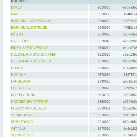
NORDSEE
BAKE A
9510063
e8daa3e2
BAKE Z
9510066
104fdc24
BORKUM FISCHERBALJE
9340020
8727ebfd
BORKUM SÜDSTRAND
9340030
478f21e9
BÜSUM
9510095
5287a3e1
DAGEBÜLL
9570040
6233e901
EIDER-SPERRWERK AP
9530010
04acd7e5
HELGOLAND BINNENHAFEN
9510070
c0ec139b
HELGOLAND SÜDHAFEN
9510075
0d8233b8
HUSUM
9530020
e114aeec
HÖRNUM
9570050
733755fd
LANGEOOG
9390010
a0c1dcb6
LIST AUF SYLT
9570070
5e92d73f
MITTELGRUND
9510132
3ff99b92
NORDERNEY RIFFGAT
9360010
c0244c0e
PELLWORM ANLEGER
9550021
2852b9ab
SCHARHÖRN
9510060
f0197bcf
SPIEKEROOG
9410010
662c4b5e
WITTDÜN
9570010
9c4c11f2
ZEHNERLOCH
9510010
e574d0af