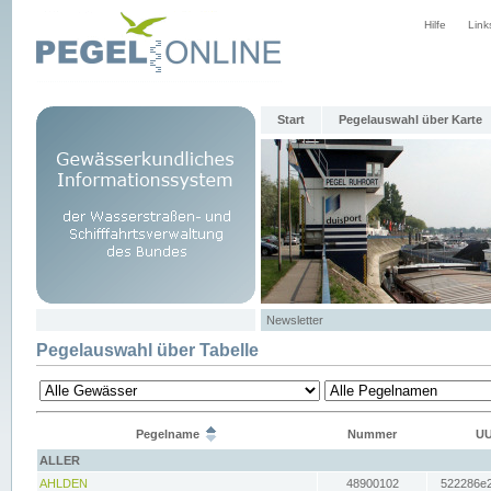
Hilfe
Link
Start
Pegelauswahl über Karte
Newsletter
Pegelauswahl über Tabelle
Pegelname
Nummer
UU
ALLER
AHLDEN
48900102
522286e2