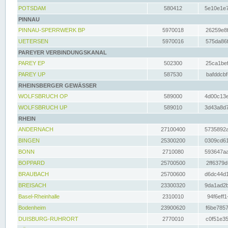
POTSDAM
580412
5e10e1e7
PINNAU
PINNAU-SPERRWERK BP
5970018
26259e8f
UETERSEN
5970016
575da86f
PAREYER VERBINDUNGSKANAL
PAREY EP
502300
25ca1bef
PAREY UP
587530
bafddcbf
RHEINSBERGER GEWÄSSER
WOLFSBRUCH OP
589000
4d00c13e
WOLFSBRUCH UP
589010
3d43a8d7
RHEIN
ANDERNACH
27100400
5735892a
BINGEN
25300200
0309cd61
BONN
2710080
593647aa
BOPPARD
25700500
2ff6379d
BRAUBACH
25700600
d6dc44d1
BREISACH
23300320
9da1ad2b
Basel-Rheinhalle
2310010
94f6eff1
Bodenheim
23900620
f6be7857
DUISBURG-RUHRORT
2770010
c0f51e35