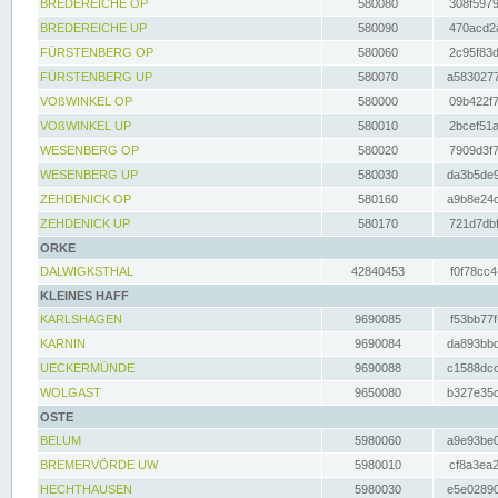
BREDEREICHE OP
580080
308f5979
BREDEREICHE UP
580090
470acd2a
FÜRSTENBERG OP
580060
2c95f83d
FÜRSTENBERG UP
580070
a5830277
VOßWINKEL OP
580000
09b422f7
VOßWINKEL UP
580010
2bcef51a
WESENBERG OP
580020
7909d3f7
WESENBERG UP
580030
da3b5de9
ZEHDENICK OP
580160
a9b8e24c
ZEHDENICK UP
580170
721d7dbf
ORKE
DALWIGKSTHAL
42840453
f0f78cc4
KLEINES HAFF
KARLSHAGEN
9690085
f53bb77f
KARNIN
9690084
da893bbd
UECKERMÜNDE
9690088
c1588dcc
WOLGAST
9650080
b327e35c
OSTE
BELUM
5980060
a9e93be0
BREMERVÖRDE UW
5980010
cf8a3ea2
HECHTHAUSEN
5980030
e5e02890