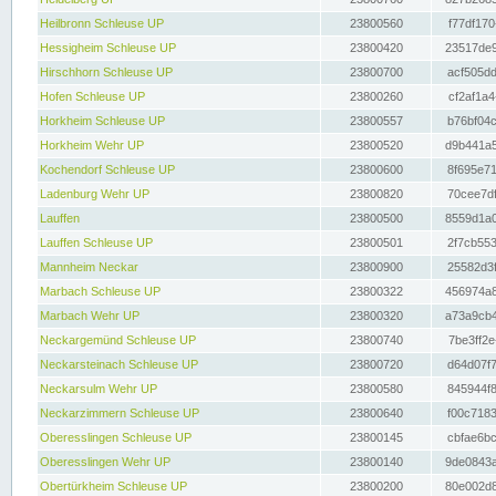
Heilbronn Schleuse UP
23800560
f77df170
Hessigheim Schleuse UP
23800420
23517de9
Hirschhorn Schleuse UP
23800700
acf505dd
Hofen Schleuse UP
23800260
cf2af1a4
Horkheim Schleuse UP
23800557
b76bf04c
Horkheim Wehr UP
23800520
d9b441a5
Kochendorf Schleuse UP
23800600
8f695e71
Ladenburg Wehr UP
23800820
70cee7df
Lauffen
23800500
8559d1a0
Lauffen Schleuse UP
23800501
2f7cb553
Mannheim Neckar
23800900
25582d3f
Marbach Schleuse UP
23800322
456974a8
Marbach Wehr UP
23800320
a73a9cb4
Neckargemünd Schleuse UP
23800740
7be3ff2e
Neckarsteinach Schleuse UP
23800720
d64d07f7
Neckarsulm Wehr UP
23800580
845944f8
Neckarzimmern Schleuse UP
23800640
f00c7183
Oberesslingen Schleuse UP
23800145
cbfae6bc
Oberesslingen Wehr UP
23800140
9de0843a
Obertürkheim Schleuse UP
23800200
80e002d8