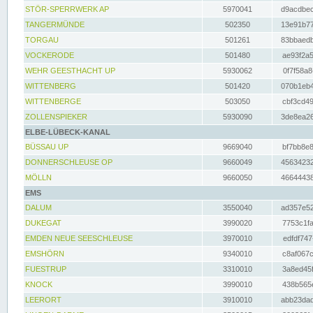
STÖR-SPERRWERK AP
5970041
d9acdbec
TANGERMÜNDE
502350
13e91b77
TORGAU
501261
83bbaedb
VOCKERODE
501480
ae93f2a5
WEHR GEESTHACHT UP
5930062
0f7f58a8
WITTENBERG
501420
070b1eb4
WITTENBERGE
503050
cbf3cd49
ZOLLENSPIEKER
5930090
3de8ea26
ELBE-LÜBECK-KANAL
BÜSSAU UP
9669040
bf7bb8e8
DONNERSCHLEUSE OP
9660049
45634232
MÖLLN
9660050
46644438
EMS
DALUM
3550040
ad357e52
DUKEGAT
3990020
7753c1fa
EMDEN NEUE SEESCHLEUSE
3970010
edfdf747
EMSHÖRN
9340010
c8af067c
FUESTRUP
3310010
3a8ed45f
KNOCK
3990010
438b565e
LEERORT
3910010
abb23dad