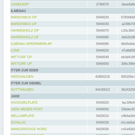
IJSSELKOP
2790070
bbaefa8e
ILMENAU
BARDOWICK OP
5940029
07830b68
BARDOWICK UP
5940030
a238b70f
FAHRENHOLZ OP
5940070
c33c3667
FAHRENHOLZ UP
5940060
bb62b28f
ILMENAU SPERRWERK AP
5940080
6b05e8dc
LÜNE
5940020
d7a8df36
WITTORF OP
5940049
eb3d4195
WITTORF UP
5940050
308c39b6
ITTER ZUR EDER
HERZHAUSEN
42800218
855205e7
ITTER ZUR DIEMEL
KOTTHAUSEN
44100013
36243256
JADE
HOOKSIELPLATE
9430020
fac30fe9
JADE-WESER-PORT
9430050
33bdec83
MELLUMPLATE
9420010
c8b9a2b6
SCHILLIG
9430030
b1cda5a0
WANGEROOGE NORD
9420030
c41d42b1