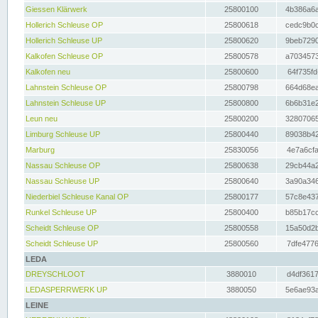
Giessen Klärwerk
25800100
4b386a6a
Hollerich Schleuse OP
25800618
cedc9b0c
Hollerich Schleuse UP
25800620
9beb7290
Kalkofen Schleuse OP
25800578
a7034573
Kalkofen neu
25800600
64f735fd
Lahnstein Schleuse OP
25800798
664d68ea
Lahnstein Schleuse UP
25800800
6b6b31e2
Leun neu
25800200
32807065
Limburg Schleuse UP
25800440
89038b42
Marburg
25830056
4e7a6cfa
Nassau Schleuse OP
25800638
29cb44a2
Nassau Schleuse UP
25800640
3a90a346
Niederbiel Schleuse Kanal OP
25800177
57c8e437
Runkel Schleuse UP
25800400
b85b17cc
Scheidt Schleuse OP
25800558
15a50d2b
Scheidt Schleuse UP
25800560
7dfe4776
LEDA
DREYSCHLOOT
3880010
d4df3617
LEDASPERRWERK UP
3880050
5e6ae93a
LEINE