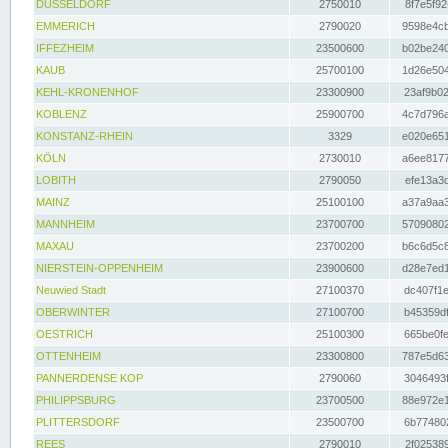
DÜSSELDORF
2750010
8f7e5f92
EMMERICH
2790020
9598e4cb
IFFEZHEIM
23500600
b02be240
KAUB
25700100
1d26e504
KEHL-KRONENHOF
23300900
23af9b02
KOBLENZ
25900700
4c7d796a
KONSTANZ-RHEIN
3329
e020e651
KÖLN
2730010
a6ee8177
LOBITH
2790050
efe13a3d
MAINZ
25100100
a37a9aa3
MANNHEIM
23700700
57090802
MAXAU
23700200
b6c6d5c8
NIERSTEIN-OPPENHEIM
23900600
d28e7ed1
Neuwied Stadt
27100370
dc407f1e
OBERWINTER
27100700
b45359df
OESTRICH
25100300
665be0fe
OTTENHEIM
23300800
787e5d63
PANNERDENSE KOP
2790060
3046493f
PHILIPPSBURG
23700500
88e972e1
PLITTERSDORF
23500700
6b774802
REES
2790010
2f025389