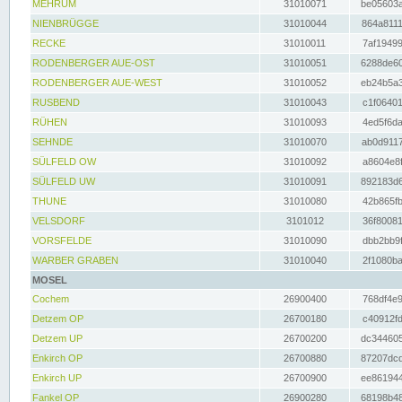
MEHRUM
31010071
be05603a
NIENBRÜGGE
31010044
864a8111
RECKE
31010011
7af19499
RODENBERGER AUE-OST
31010051
6288de60
RODENBERGER AUE-WEST
31010052
eb24b5a3
RUSBEND
31010043
c1f06401
RÜHEN
31010093
4ed5f6da
SEHNDE
31010070
ab0d9117
SÜLFELD OW
31010092
a8604e8f
SÜLFELD UW
31010091
892183d6
THUNE
31010080
42b865fb
VELSDORF
3101012
36f80081
VORSFELDE
31010090
dbb2bb9f
WARBER GRABEN
31010040
2f1080ba
MOSEL
Cochem
26900400
768df4e9
Detzem OP
26700180
c40912fd
Detzem UP
26700200
dc344605
Enkirch OP
26700880
87207dcd
Enkirch UP
26700900
ee861944
Fankel OP
26900280
68198b48