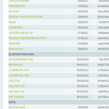
LINGEN-DARME
3500015
200363fc
PAPENBURG
3790010
ec4a598d
POGUM
3950020
5d1e4350
RHEINE UNTERSCHLEUSE
3390020
50a449ba
Rühle
3500070
15456f75
TERBORG
3910020
244cae8b
VERSEN WEHR OP
3730001
86f8dbab
VERSEN WEHRDURCHSTICH
3730010
6de43652
WEENER
3790020
aa6af4e6
Wachendorf
3500031
88698229
ELBESEITENKANAL
ARTLENBURG-ESK
90100122
7fec2f4f
BEVENSEN
90100112
b8997708
LÜNEBURG OW
90100121
c7364d1e
LÜNEBURG UW
90100120
d18033cd
OSLOSS
90100100
6c5b6422
UELZEN OW
90100111
728bd3e3
UELZEN UW
90100110
0d0082cf
WITTINGEN
90100101
9cf795ce
ESTE
BUXTEHUDE
5950080
8a08c920