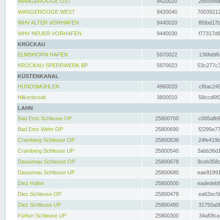
WANGEROOGE OST
9420020
26656fda
WANGEROOGE WEST
9420040
70039212
WHV ALTER VORHAFEN
9440020
f85bd17b
WHV NEUER VORHAFEN
9440030
f77317d9
KRÜCKAU
ELMSHORN HAFEN
5970022
136febf6
KRÜCKAU-SPERRWERK BP
5970023
53c277c3
KÜSTENKANAL
HUNDSMÜHLEN
4960020
cf6ac249
Hilkenbrook
3800010
58ccd6f0
LAHN
Bad Ems Schleuse UP
25800700
c005afb9
Bad Ems Wehr OP
25800690
f2295e77
Cramberg Schleuse OP
25800538
24fe419b
Cramberg Schleuse UP
25800540
3abb36d1
Dausenau Schleuse OP
25800678
9ceb358c
Dausenau Schleuse UP
25800680
eae91991
Diez Hafen
25800500
eadedeb6
Diez Schleuse OP
25800478
ea62ec5f
Diez Schleuse UP
25800480
31750a0f
Fürfurt Schleuse UP
25800300
34af0fca