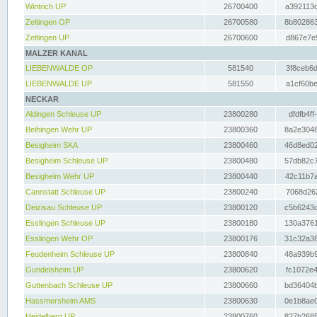
Wintrich UP
26700400
a392113c
Zeltingen OP
26700580
8b802863
Zeltingen UP
26700600
d867e7e9
MALZER KANAL
LIEBENWALDE OP
581540
3f8ceb6d
LIEBENWALDE UP
581550
a1cf60be
NECKAR
Aldingen Schleuse UP
23800280
dfdfb4ff
Beihingen Wehr UP
23800360
8a2e3048
Besigheim SKA
23800460
46d8ed02
Besigheim Schleuse UP
23800480
57db82c7
Besigheim Wehr UP
23800440
42c11b7a
Cannstatt Schleuse UP
23800240
7068d262
Deizisau Schleuse UP
23800120
c5b6243d
Esslingen Schleuse UP
23800180
130a3761
Esslingen Wehr OP
23800176
31c32a38
Feudenheim Schleuse UP
23800840
48a939b9
Gundelsheim UP
23800620
fc1072e4
Guttenbach Schleuse UP
23800660
bd36404b
Hassmersheim AMS
23800630
0e1b8ae0
Heidelberg UP
23800760
827b2685