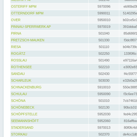
OSTERIFF MPM
5970096
eb90bd3f
OTTERNDORF MPM
5990011
5140295e
OVER
5950010
b02ce5c0
PINNAU-SPERRWERK AP
5970019
391bbba5
PIRNA
501040
85d686f1
PRETZSCH-MAUKEN
501330
f3dc8f07
RIESA
501110
b04b739d
ROGÄTZ
502250
133f0f6c
ROSSLAU
501490
e97116a4
ROTHENSEE
502210
e30f2e83
SANDAU
502430
f4c55f77
SCHARLEUK
503030
e32b0a28
SCHNACKENBURG
5910010
550e3885
SCHULAU
5950090
f3c6ee73
SCHÖNA
501010
7cb7461b
SCHÖNEBECK
502130
90bcb315
SCHÖPFSTELLE
5952030
fed4c295
SEEMANNSHÖFT
5952060
816affba
STADERSAND
5970013
80f0fc4d
STORKAU
502370
de4cc1db