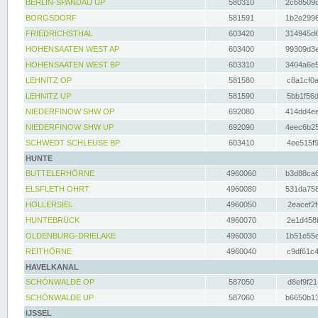
BERLIN-SPANDAU UP
580310
2c68509c
BORGSDORF
581591
1b2e2996
FRIEDRICHSTHAL
603420
314945d6
HOHENSAATEN WEST AP
603400
99309d3e
HOHENSAATEN WEST BP
603310
3404a6e5
LEHNITZ OP
581580
c8a1cf0a
LEHNITZ UP
581590
5bb1f56d
NIEDERFINOW SHW OP
692080
414dd4ee
NIEDERFINOW SHW UP
692090
4eec6b25
SCHWEDT SCHLEUSE BP
603410
4ee515f9
HUNTE
BUTTELERHÖRNE
4960060
b3d88ca6
ELSFLETH OHRT
4960080
531da758
HOLLERSIEL
4960050
2eacef2f
HUNTEBRÜCK
4960070
2e1d458b
OLDENBURG-DRIELAKE
4960030
1b51e55e
REITHÖRNE
4960040
c9df61c4
HAVELKANAL
SCHÖNWALDE OP
587050
d8ef9f21
SCHÖNWALDE UP
587060
b6650b13
IJSSEL