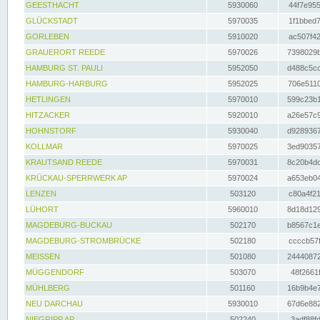
GEESTHACHT
5930060
44f7e955
GLÜCKSTADT
5970035
1f1bbed7
GORLEBEN
5910020
ac507f42
GRAUERORT REEDE
5970026
7398029b
HAMBURG ST. PAULI
5952050
d488c5cc
HAMBURG-HARBURG
5952025
706e5110
HETLINGEN
5970010
599c23b1
HITZACKER
5920010
a26e57c9
HOHNSTORF
5930040
d9289367
KOLLMAR
5970025
3ed90357
KRAUTSAND REEDE
5970031
8c20b4dc
KRÜCKAU-SPERRWERK AP
5970024
a653eb04
LENZEN
503120
c80a4f21
LÜHORT
5960010
8d18d129
MAGDEBURG-BUCKAU
502170
b8567c1e
MAGDEBURG-STROMBRÜCKE
502180
ccccb57f
MEISSEN
501080
24440872
MÜGGENDORF
503070
48f2661f
MÜHLBERG
501160
16b9b4e7
NEU DARCHAU
5930010
67d6e882
NIEGRIPP AP
502240
3adf88fd