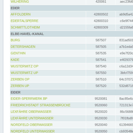
WILHERING
420061
aec23fd6
EDER
AFFOLDERN
42800502
ab9d5a42
EDERTALSPERRE
42800310
c6e9f744
SCHMITTLOTHEIM
42800309
d2155fa6
ELBE-HAVEL-KANAL
BURG
587507
831ad501
DETERSHAGEN
587505
a7b1eda9
GENTHIN
587535
e9e7f20c
KADE
587541
e4f29379
WUSTERWITZ OP
587540
c6a12d34
WUSTERWITZ UP
587550
3bfcf759
ZERBEN OP
587510
64c37072
ZERBEN UP
587520
532d8718
EIDER
EIDER-SPERRWERK BP
9520081
8ac85e6c
FRIEDRICHSTADT STRASSENBRÜCKE
9520060
721313e7
LEXFÄHRE OBERWASSER
9520020
86c5688f
LEXFÄHRE UNTERWASSER
9520030
7f01fbd8
NORDFELD OBERWASSER
9520040
61394669
NORDFELD UNTERWASSER
9520050
cb93548e