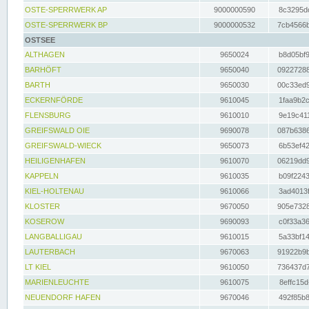
OSTE-SPERRWERK AP
9000000590
8c3295dc
OSTE-SPERRWERK BP
9000000532
7cb4566b
OSTSEE
ALTHAGEN
9650024
b8d05bf9
BARHÖFT
9650040
09227288
BARTH
9650030
00c33ed9
ECKERNFÖRDE
9610045
1faa9b2c
FLENSBURG
9610010
9e19c411
GREIFSWALD OIE
9690078
087b6386
GREIFSWALD-WIECK
9650073
6b53ef42
HEILIGENHAFEN
9610070
06219dd9
KAPPELN
9610035
b09f2243
KIEL-HOLTENAU
9610066
3ad4013f
KLOSTER
9670050
905e7328
KOSEROW
9690093
c0f33a36
LANGBALLIGAU
9610015
5a33bf14
LAUTERBACH
9670063
91922b9b
LT KIEL
9610050
736437d7
MARIENLEUCHTE
9610075
8effc15d
NEUENDORF HAFEN
9670046
492f85b8