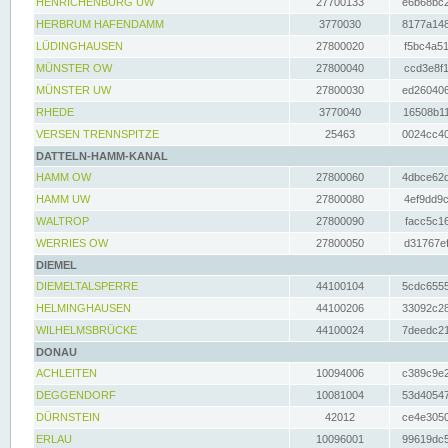
HENRICHENBURG UW
27700133
e6b68bc2
HERBRUM HAFENDAMM
3770030
8177a148
LÜDINGHAUSEN
27800020
f5bc4a51
MÜNSTER OW
27800040
ccd3e8f1
MÜNSTER UW
27800030
ed260406
RHEDE
3770040
16508b11
VERSEN TRENNSPITZE
25463
0024cc40
DATTELN-HAMM-KANAL
HAMM OW
27800060
4dbce62d
HAMM UW
27800080
4ef9dd9c
WALTROP
27800090
facc5c16
WERRIES OW
27800050
d31767ef
DIEMEL
DIEMELTALSPERRE
44100104
5cdc6555
HELMINGHAUSEN
44100206
33092c28
WILHELMSBRÜCKE
44100024
7deedc21
DONAU
ACHLEITEN
10094006
c389c9e2
DEGGENDORF
10081004
53d40547
DÜRNSTEIN
42012
ce4e3050
ERLAU
10096001
99619dc5