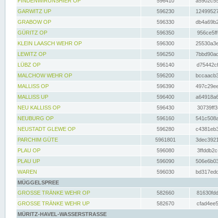
FINDENWIRUNSHIER OP
596410
a5902c55
GARWITZ UP
596230
12499527
GRABOW OP
596330
db4a69b2
GÜRITZ OP
596350
956ce5ff
KLEIN LAASCH WEHR OP
596300
25530a3e
LEWITZ OP
596250
7bbd90ad
LÜBZ OP
596140
d75442cf
MALCHOW WEHR OP
596200
bccaacb3
MALLISS OP
596390
497c29ee
MALLISS UP
596400
a64918a6
NEU KALLISS OP
596430
30739ff3
NEUBURG OP
596160
541c508a
NEUSTADT GLEWE OP
596280
c4381eb3
PARCHIM GÜTE
5961801
3dec3921
PLAU OP
596080
3ffddb2c
PLAU UP
596090
506e6b03
WAREN
596030
bd317edd
MÜGGELSPREE
GROSSE TRÄNKE WEHR OP
582660
81630fdd
GROSSE TRÄNKE WEHR UP
582670
cfad4ee5
MÜRITZ-HAVEL-WASSERSTRASSE