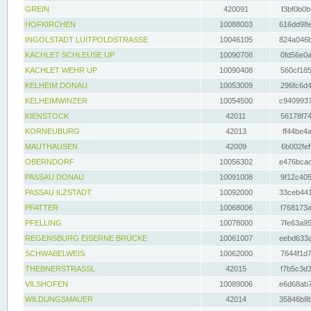
GREIN
420091
f3bf0b0b
HOFKIRCHEN
10088003
616dd98e
INGOLSTADT LUITPOLDSTRASSE
10046105
824a046b
KACHLET SCHLEUSE UP
10090708
0fd56e0a
KACHLET WEHR UP
10090408
560cf185
KELHEIM DONAU
10053009
296fc6d4
KELHEIMWINZER
10054500
c9409937
KIENSTOCK
42011
56178f74
KORNEUBURG
42013
ff44be4a
MAUTHAUSEN
42009
6b002fef
OBERNDORF
10056302
e476bcad
PASSAU DONAU
10091008
9f12c405
PASSAU ILZSTADT
10092000
33ceb441
PFATTER
10068006
f768173a
PFELLING
10078000
7fe63a95
REGENSBURG EISERNE BRÜCKE
10061007
eebd633a
SCHWABELWEIS
10062000
7644f1d7
THEBNERSTRASSL
42015
f7b5c3d3
VILSHOFEN
10089006
e6d68ab7
WILDUNGSMAUER
42014
35846b8b