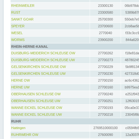
RHEINWEILER
23300130
06b978dd
RUST
23300580
5389b878
SANKT GOAR
25700300
550eb7e9
SPEYER
23700600
2cb8ae5b
WESEL
2770040
f33c3cc9
WORMS
23900200
844a620f
RHEIN-HERNE-KANAL
DUISBURG-MEIDERICH SCHLEUSE OW
27700262
f18e81da
DUISBURG-MEIDERICH SCHLEUSE UW
27700273
48780245
GELSENKIRCHEN SCHLEUSE OW
27700229
5b9f8134
GELSENKIRCHEN SCHLEUSE UW
27700230
427318d0
HERNE OW
27700150
ac6c4362
HERNE UW
27700160
b9975ea1
OBERHAUSEN SCHLEUSE OW
27700240
e251f943
OBERHAUSEN SCHLEUSE UW
27700251
12f63015
WANNE EICKEL SCHLEUSE OW
27700193
05ca0e33
WANNE EICKEL SCHLEUSE UW
27700218
23045f8b
RUHR
Hattingen
2769510000100
c0594fb5
RUHRWEHR OW
27600090
12a3037f