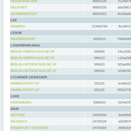
HERRENHAUSEN
48800108
8134af78
NEUSTADT
48800200
dda39817
SCHWARMSTEDT
48800301
8e16bd66
LEK
KRIMPEN
123456784
f5c96f13
LESUM
WASSERHORST
4930010
76844306
LANDWEHRKANAL
BERLIN-OBERSCHLEUSE OP
586600
24ce3282
BERLIN-OBERSCHLEUSE UP
586610
c42ad3df
BERLIN-UNTERSCHLEUSE OP
586620
503ad891
BERLIN-UNTERSCHLEUSE UP
586630
d198c901
LYCHENER GEWÄSSER
HIMMELPFORT OP
581110
bcdfa310
HIMMELPFORT UP
581120
9592d736
LÜHE
HORNEBURG
5960020
3244d787
MAIN
ASTHEIM
24300406
3de69bf8
FAULBACH
24700109
a919f57f
FRANKFURT OSTHAFEN
24700404
66ff3eb4