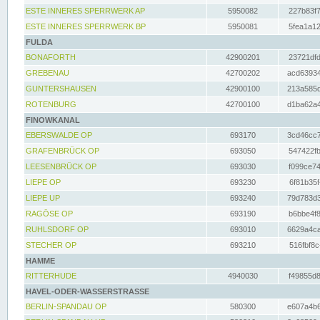
ESTE INNERES SPERRWERK AP
5950082
227b83f7
ESTE INNERES SPERRWERK BP
5950081
5fea1a12
FULDA
BONAFORTH
42900201
23721dfd
GREBENAU
42700202
acd63934
GUNTERSHAUSEN
42900100
213a585d
ROTENBURG
42700100
d1ba62a4
FINOWKANAL
EBERSWALDE OP
693170
3cd46cc7
GRAFENBRÜCK OP
693050
547422fb
LEESENBRÜCK OP
693030
f099ce74
LIEPE OP
693230
6f81b35f
LIEPE UP
693240
79d783d3
RAGÖSE OP
693190
b6bbe4f8
RUHLSDORF OP
693010
6629a4ca
STECHER OP
693210
516fbf8c
HAMME
RITTERHUDE
4940030
f49855d8
HAVEL-ODER-WASSERSTRASSE
BERLIN-SPANDAU OP
580300
e607a4b6