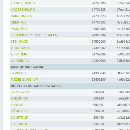
KLEINHEUBACH
24700200
355b02d2
KROTZENBURG
24700335
27eed51b
MAINFLINGEN
24700325
4627475d
OBERNAU
24700302
3c7cfb10
RAUNHEIM
24900108
db1684c1
SCHWEINFURT NEUER HAFEN
24300304
42ecae60
STEINBACH
24500100
1ed983c3
TRUNSTADT
24300202
a77aad00
WERTHEIM
24709089
0e065a22
WÜRZBURG
24300600
915d76e1
MAIN-DONAU-KANAL
BAMBERG
24300042
ff02f181
RIEDENBURG_UP
13409200
4a69e82e
MÜRITZ-ELDE-WASSERSTRASSE
BARKOW OP
596100
06d86c6b
BOBZIN OP
596120
faefa284
BUROW
5961601
a68cf527
DÖMITZ OP
596450
ec8188ee
DÖMITZ UP
596460
ad3a51da
ELDENA OP
596370
0fab94c7