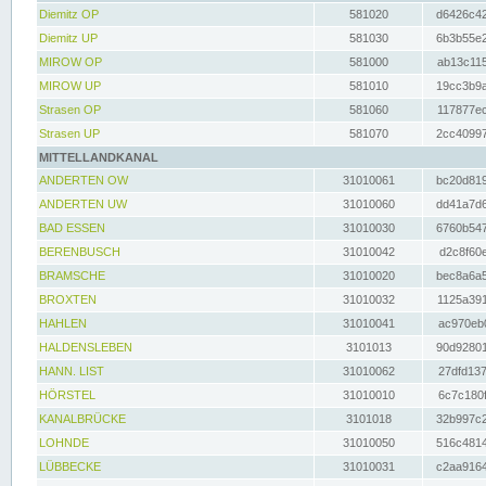
Diemitz OP
581020
d6426c42
Diemitz UP
581030
6b3b55e2
MIROW OP
581000
ab13c115
MIROW UP
581010
19cc3b9a
Strasen OP
581060
117877ec
Strasen UP
581070
2cc40997
MITTELLANDKANAL
ANDERTEN OW
31010061
bc20d819
ANDERTEN UW
31010060
dd41a7d6
BAD ESSEN
31010030
6760b547
BERENBUSCH
31010042
d2c8f60e
BRAMSCHE
31010020
bec8a6a5
BROXTEN
31010032
1125a391
HAHLEN
31010041
ac970eb0
HALDENSLEBEN
3101013
90d92801
HANN. LIST
31010062
27dfd137
HÖRSTEL
31010010
6c7c180f
KANALBRÜCKE
3101018
32b997c2
LOHNDE
31010050
516c4814
LÜBBECKE
31010031
c2aa9164