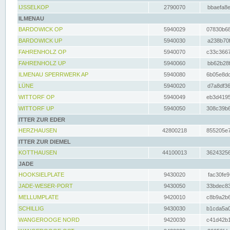
IJSSELKOP
2790070
bbaefa8e
ILMENAU
BARDOWICK OP
5940029
07830b68
BARDOWICK UP
5940030
a238b70f
FAHRENHOLZ OP
5940070
c33c3667
FAHRENHOLZ UP
5940060
bb62b28f
ILMENAU SPERRWERK AP
5940080
6b05e8dc
LÜNE
5940020
d7a8df36
WITTORF OP
5940049
eb3d4195
WITTORF UP
5940050
308c39b6
ITTER ZUR EDER
HERZHAUSEN
42800218
855205e7
ITTER ZUR DIEMEL
KOTTHAUSEN
44100013
36243256
JADE
HOOKSIELPLATE
9430020
fac30fe9
JADE-WESER-PORT
9430050
33bdec83
MELLUMPLATE
9420010
c8b9a2b6
SCHILLIG
9430030
b1cda5a0
WANGEROOGE NORD
9420030
c41d42b1