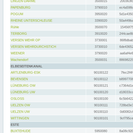
LINGEN-DARME
3500015
200363fc
PAPENBURG
3790010
ec4a598d
POGUM
3950020
5d1e4350
RHEINE UNTERSCHLEUSE
3390020
50a449ba
Rühle
3500070
15456f75
TERBORG
3910020
244cae8b
VERSEN WEHR OP
3730001
86f8dbab
VERSEN WEHRDURCHSTICH
3730010
6de43652
WEENER
3790020
aa6af4e6
Wachendorf
3500031
88698229
ELBESEITENKANAL
ARTLENBURG-ESK
90100122
7fec2f4f
BEVENSEN
90100112
b8997708
LÜNEBURG OW
90100121
c7364d1e
LÜNEBURG UW
90100120
d18033cd
OSLOSS
90100100
6c5b6422
UELZEN OW
90100111
728bd3e3
UELZEN UW
90100110
0d0082cf
WITTINGEN
90100101
9cf795ce
ESTE
BUXTEHUDE
5950080
8a08c920