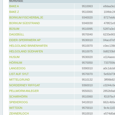
NORDSEE
BAKE A
9510063
e8daa3e2
BAKE Z
9510066
104fdc24
BORKUM FISCHERBALJE
9340020
8727ebfd
BORKUM SÜDSTRAND
9340030
478f21e9
BÜSUM
9510095
5287a3e1
DAGEBÜLL
9570040
6233e901
EIDER-SPERRWERK AP
9530010
04acd7e5
HELGOLAND BINNENHAFEN
9510070
c0ec139b
HELGOLAND SÜDHAFEN
9510075
0d8233b8
HUSUM
9530020
e114aeec
HÖRNUM
9570050
733755fd
LANGEOOG
9390010
a0c1dcb6
LIST AUF SYLT
9570070
5e92d73f
MITTELGRUND
9510132
3ff99b92
NORDERNEY RIFFGAT
9360010
c0244c0e
PELLWORM ANLEGER
9550021
2852b9ab
SCHARHÖRN
9510060
f0197bcf
SPIEKEROOG
9410010
662c4b5e
WITTDÜN
9570010
9c4c11f2
ZEHNERLOCH
9510010
e574d0af