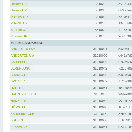
Diemitz OP
581020
d6426c42
Diemitz UP
581030
6b3b55e2
MIROW OP
581000
ab13c115
MIROW UP
581010
19cc3b9a
Strasen OP
581060
117877ec
Strasen UP
581070
2cc40997
MITTELLANDKANAL
ANDERTEN OW
31010061
bc20d819
ANDERTEN UW
31010060
dd41a7d6
BAD ESSEN
31010030
6760b547
BERENBUSCH
31010042
d2c8f60e
BRAMSCHE
31010020
bec8a6a5
BROXTEN
31010032
1125a391
HAHLEN
31010041
ac970eb0
HALDENSLEBEN
3101013
90d92801
HANN. LIST
31010062
27dfd137
HÖRSTEL
31010010
6c7c180f
KANALBRÜCKE
3101018
32b997c2
LOHNDE
31010050
516c4814
LÜBBECKE
31010031
c2aa9164