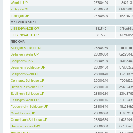
Wintrich UP
26700400
a392113c
Zeltingen OP
26700580
8b802863
Zeltingen UP
26700600
d867e7e9
MALZER KANAL
LIEBENWALDE OP
581540
3f8ceb6d
LIEBENWALDE UP
581550
a1cf60be
NECKAR
Aldingen Schleuse UP
23800280
dfdfb4ff
Beihingen Wehr UP
23800360
8a2e3048
Besigheim SKA
23800460
46d8ed02
Besigheim Schleuse UP
23800480
57db82c7
Besigheim Wehr UP
23800440
42c11b7a
Cannstatt Schleuse UP
23800240
7068d262
Deizisau Schleuse UP
23800120
c5b6243d
Esslingen Schleuse UP
23800180
130a3761
Esslingen Wehr OP
23800176
31c32a38
Feudenheim Schleuse UP
23800840
48a939b9
Gundelsheim UP
23800620
fc1072e4
Guttenbach Schleuse UP
23800660
bd36404b
Hassmersheim AMS
23800630
0e1b8ae0
Heidelberg UP
23800760
827b2685