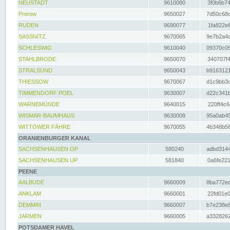
NEUSTADT
9610080
3f0b6b74
Prerow
9650027
7d50c68c
RUDEN
9690077
1fa822e6
SASSNITZ
9670065
9e7b2a4d
SCHLESWIG
9610040
09370c05
STAHLBRODE
9650070
340707f4
STRALSUND
9650043
b9163121
THIESSOW
9670067
d1c9bb3c
TIMMENDORF POEL
9630007
d22c341b
WARNEMÜNDE
9640015
220ff4c6
WISMAR-BAUMHAUS
9630008
95a0ab45
WITTOWER FÄHRE
9670055
4b348b56
ORANIENBURGER KANAL
SACHSENHAUSEN OP
580240
adbd3144
SACHSENHAUSEN UP
581840
0a6fe221
PEENE
AALBUDE
9660009
8ba772ed
ANKLAM
9660001
22fd01e0
DEMMIN
9660007
b7e238e8
JARMEN
9660005
a3328262
POTSDAMER HAVEL