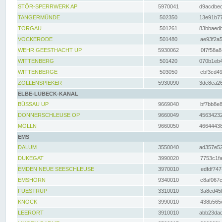
STÖR-SPERRWERK AP
5970041
d9acdbec
TANGERMÜNDE
502350
13e91b77
TORGAU
501261
83bbaedb
VOCKERODE
501480
ae93f2a5
WEHR GEESTHACHT UP
5930062
0f7f58a8
WITTENBERG
501420
070b1eb4
WITTENBERGE
503050
cbf3cd49
ZOLLENSPIEKER
5930090
3de8ea26
ELBE-LÜBECK-KANAL
BÜSSAU UP
9669040
bf7bb8e8
DONNERSCHLEUSE OP
9660049
45634232
MÖLLN
9660050
46644438
EMS
DALUM
3550040
ad357e52
DUKEGAT
3990020
7753c1fa
EMDEN NEUE SEESCHLEUSE
3970010
edfdf747
EMSHÖRN
9340010
c8af067c
FUESTRUP
3310010
3a8ed45f
KNOCK
3990010
438b565e
LEERORT
3910010
abb23dad