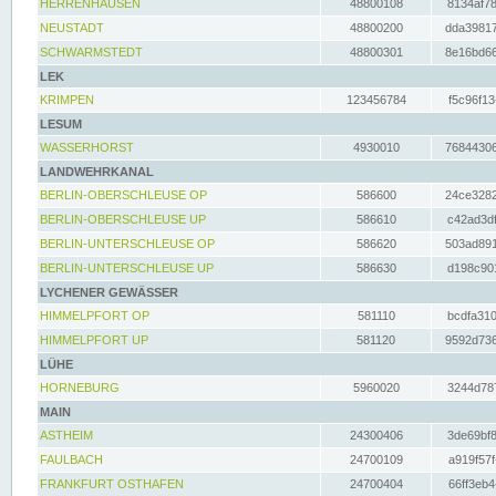
HERRENHAUSEN
48800108
8134af78
NEUSTADT
48800200
dda39817
SCHWARMSTEDT
48800301
8e16bd66
LEK
KRIMPEN
123456784
f5c96f13
LESUM
WASSERHORST
4930010
76844306
LANDWEHRKANAL
BERLIN-OBERSCHLEUSE OP
586600
24ce3282
BERLIN-OBERSCHLEUSE UP
586610
c42ad3df
BERLIN-UNTERSCHLEUSE OP
586620
503ad891
BERLIN-UNTERSCHLEUSE UP
586630
d198c901
LYCHENER GEWÄSSER
HIMMELPFORT OP
581110
bcdfa310
HIMMELPFORT UP
581120
9592d736
LÜHE
HORNEBURG
5960020
3244d787
MAIN
ASTHEIM
24300406
3de69bf8
FAULBACH
24700109
a919f57f
FRANKFURT OSTHAFEN
24700404
66ff3eb4