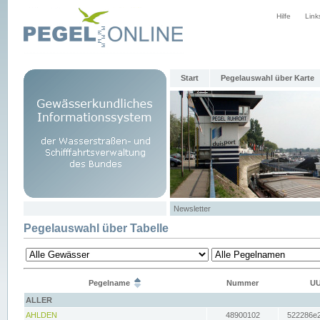
Hilfe
Link
Start
Pegelauswahl über Karte
Newsletter
Pegelauswahl über Tabelle
Pegelname
Nummer
UU
ALLER
AHLDEN
48900102
522286e2