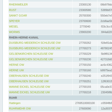
RHEINWEILER
23300130
06b978dd
RUST
23300580
5389b878
SANKT GOAR
25700300
550eb7e9
SPEYER
23700600
2cb8ae5b
WESEL
2770040
f33c3cc9
WORMS
23900200
844a620f
RHEIN-HERNE-KANAL
DUISBURG-MEIDERICH SCHLEUSE OW
27700262
f18e81da
DUISBURG-MEIDERICH SCHLEUSE UW
27700273
48780245
GELSENKIRCHEN SCHLEUSE OW
27700229
5b9f8134
GELSENKIRCHEN SCHLEUSE UW
27700230
427318d0
HERNE OW
27700150
ac6c4362
HERNE UW
27700160
b9975ea1
OBERHAUSEN SCHLEUSE OW
27700240
e251f943
OBERHAUSEN SCHLEUSE UW
27700251
12f63015
WANNE EICKEL SCHLEUSE OW
27700193
05ca0e33
WANNE EICKEL SCHLEUSE UW
27700218
23045f8b
RUHR
Hattingen
2769510000100
c0594fb5
RUHRWEHR OW
27600090
12a3037f