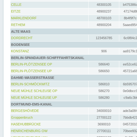
CELLE
48300105
b475386c
EITZE
48900237
47174d8f
MARKLENDORF
48700103
8b4f9f7c
RETHEM
48900204
5aaed954
ALTE MAAS
DORDRECHT
123456785
6c6f84c2
BODENSEE
KONSTANZ
906
aa9179c1
BERLIN-SPANDAUER-SCHIFFFAHRTSKANAL
BERLIN-PLÖTZENSEE OP
586640
ee52ce62
BERLIN-PLÖTZENSEE UP
586650
45721a68
DAHME-WASSERSTRASSE
BERLIN-SCHMÖCKWITZ
586810
6b595707
NEUE MÜHLE SCHLEUSE OP
586270
0e0dbcc9
NEUE MÜHLE SCHLEUSE UP
586280
c9a6c3bf
DORTMUND-EMS-KANAL
BERGESHÖVEDE
34000010
ade3a084
Groppenbruch
27700122
7bbdb421
HASEHUBBRÜCKE
3690010
04572010
HENRICHENBURG OW
27700111
70bee932