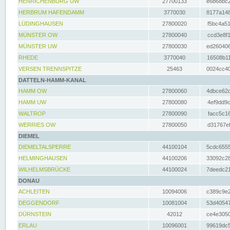
HENRICHENBURG UW
27700133
e6b68bc2
HERBRUM HAFENDAMM
3770030
8177a148
LÜDINGHAUSEN
27800020
f5bc4a51
MÜNSTER OW
27800040
ccd3e8f1
MÜNSTER UW
27800030
ed260406
RHEDE
3770040
16508b11
VERSEN TRENNSPITZE
25463
0024cc40
DATTELN-HAMM-KANAL
HAMM OW
27800060
4dbce62d
HAMM UW
27800080
4ef9dd9c
WALTROP
27800090
facc5c16
WERRIES OW
27800050
d31767ef
DIEMEL
DIEMELTALSPERRE
44100104
5cdc6555
HELMINGHAUSEN
44100206
33092c28
WILHELMSBRÜCKE
44100024
7deedc21
DONAU
ACHLEITEN
10094006
c389c9e2
DEGGENDORF
10081004
53d40547
DÜRNSTEIN
42012
ce4e3050
ERLAU
10096001
99619dc5