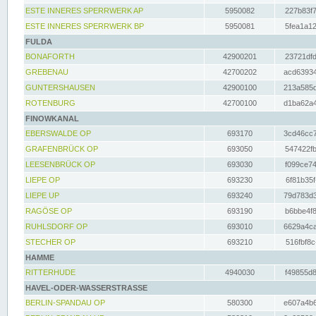
ESTE INNERES SPERRWERK AP
5950082
227b83f7
ESTE INNERES SPERRWERK BP
5950081
5fea1a12
FULDA
BONAFORTH
42900201
23721dfd
GREBENAU
42700202
acd63934
GUNTERSHAUSEN
42900100
213a585d
ROTENBURG
42700100
d1ba62a4
FINOWKANAL
EBERSWALDE OP
693170
3cd46cc7
GRAFENBRÜCK OP
693050
547422fb
LEESENBRÜCK OP
693030
f099ce74
LIEPE OP
693230
6f81b35f
LIEPE UP
693240
79d783d3
RAGÖSE OP
693190
b6bbe4f8
RUHLSDORF OP
693010
6629a4ca
STECHER OP
693210
516fbf8c
HAMME
RITTERHUDE
4940030
f49855d8
HAVEL-ODER-WASSERSTRASSE
BERLIN-SPANDAU OP
580300
e607a4b6