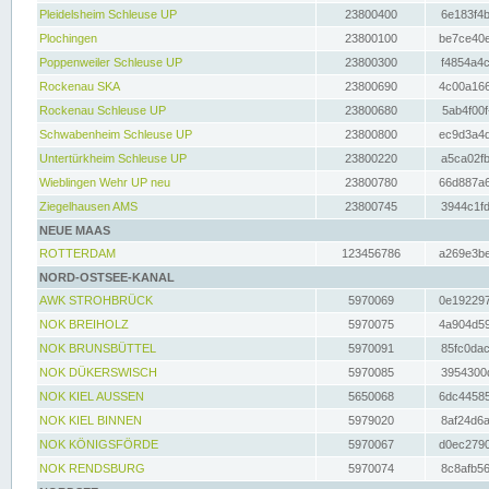
Pleidelsheim Schleuse UP
23800400
6e183f4b
Plochingen
23800100
be7ce40e
Poppenweiler Schleuse UP
23800300
f4854a4c
Rockenau SKA
23800690
4c00a166
Rockenau Schleuse UP
23800680
5ab4f00f
Schwabenheim Schleuse UP
23800800
ec9d3a4d
Untertürkheim Schleuse UP
23800220
a5ca02fb
Wieblingen Wehr UP neu
23800780
66d887a6
Ziegelhausen AMS
23800745
3944c1fd
NEUE MAAS
ROTTERDAM
123456786
a269e3be
NORD-OSTSEE-KANAL
AWK STROHBRÜCK
5970069
0e192297
NOK BREIHOLZ
5970075
4a904d59
NOK BRUNSBÜTTEL
5970091
85fc0dac
NOK DÜKERSWISCH
5970085
3954300d
NOK KIEL AUSSEN
5650068
6dc44585
NOK KIEL BINNEN
5979020
8af24d6a
NOK KÖNIGSFÖRDE
5970067
d0ec2790
NOK RENDSBURG
5970074
8c8afb56