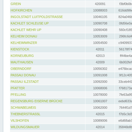
GREIN
420091
f3bf0b0b
HOFKIRCHEN
10088003
616dd98e
INGOLSTADT LUITPOLDSTRASSE
10046105
824a046b
KACHLET SCHLEUSE UP
10090708
0fd56e0a
KACHLET WEHR UP
10090408
560cf185
KELHEIM DONAU
10053009
296fc6d4
KELHEIMWINZER
10054500
c9409937
KIENSTOCK
42011
56178f74
KORNEUBURG
42013
ff44be4a
MAUTHAUSEN
42009
6b002fef
OBERNDORF
10056302
e476bcad
PASSAU DONAU
10091008
9f12c405
PASSAU ILZSTADT
10092000
33ceb441
PFATTER
10068006
f768173a
PFELLING
10078000
7fe63a95
REGENSBURG EISERNE BRÜCKE
10061007
eebd633a
SCHWABELWEIS
10062000
7644f1d7
THEBNERSTRASSL
42015
f7b5c3d3
VILSHOFEN
10089006
e6d68ab7
WILDUNGSMAUER
42014
35846b8b