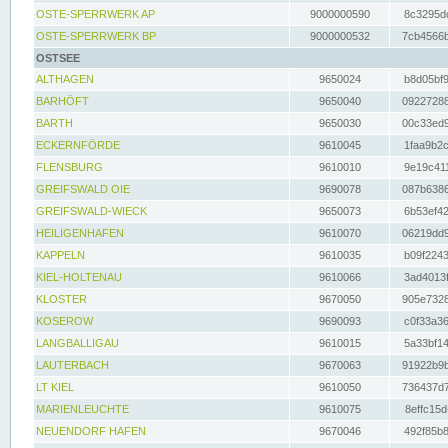
OSTE-SPERRWERK AP
9000000590
8c3295dc
OSTE-SPERRWERK BP
9000000532
7cb4566b
OSTSEE
ALTHAGEN
9650024
b8d05bf9
BARHÖFT
9650040
09227288
BARTH
9650030
00c33ed9
ECKERNFÖRDE
9610045
1faa9b2c
FLENSBURG
9610010
9e19c411
GREIFSWALD OIE
9690078
087b6386
GREIFSWALD-WIECK
9650073
6b53ef42
HEILIGENHAFEN
9610070
06219dd9
KAPPELN
9610035
b09f2243
KIEL-HOLTENAU
9610066
3ad4013f
KLOSTER
9670050
905e7328
KOSEROW
9690093
c0f33a36
LANGBALLIGAU
9610015
5a33bf14
LAUTERBACH
9670063
91922b9b
LT KIEL
9610050
736437d7
MARIENLEUCHTE
9610075
8effc15d
NEUENDORF HAFEN
9670046
492f85b8