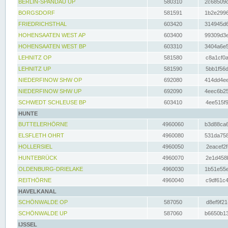
BERLIN-SPANDAU UP
580310
2c68509c
BORGSDORF
581591
1b2e2996
FRIEDRICHSTHAL
603420
314945d6
HOHENSAATEN WEST AP
603400
99309d3e
HOHENSAATEN WEST BP
603310
3404a6e5
LEHNITZ OP
581580
c8a1cf0a
LEHNITZ UP
581590
5bb1f56d
NIEDERFINOW SHW OP
692080
414dd4ee
NIEDERFINOW SHW UP
692090
4eec6b25
SCHWEDT SCHLEUSE BP
603410
4ee515f9
HUNTE
BUTTELERHÖRNE
4960060
b3d88ca6
ELSFLETH OHRT
4960080
531da758
HOLLERSIEL
4960050
2eacef2f
HUNTEBRÜCK
4960070
2e1d458b
OLDENBURG-DRIELAKE
4960030
1b51e55e
REITHÖRNE
4960040
c9df61c4
HAVELKANAL
SCHÖNWALDE OP
587050
d8ef9f21
SCHÖNWALDE UP
587060
b6650b13
IJSSEL