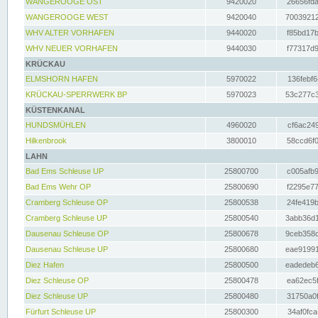
WANGEROOGE OST
9420020
26656fda
WANGEROOGE WEST
9420040
70039212
WHV ALTER VORHAFEN
9440020
f85bd17b
WHV NEUER VORHAFEN
9440030
f77317d9
KRÜCKAU
ELMSHORN HAFEN
5970022
136febf6
KRÜCKAU-SPERRWERK BP
5970023
53c277c3
KÜSTENKANAL
HUNDSMÜHLEN
4960020
cf6ac249
Hilkenbrook
3800010
58ccd6f0
LAHN
Bad Ems Schleuse UP
25800700
c005afb9
Bad Ems Wehr OP
25800690
f2295e77
Cramberg Schleuse OP
25800538
24fe419b
Cramberg Schleuse UP
25800540
3abb36d1
Dausenau Schleuse OP
25800678
9ceb358c
Dausenau Schleuse UP
25800680
eae91991
Diez Hafen
25800500
eadedeb6
Diez Schleuse OP
25800478
ea62ec5f
Diez Schleuse UP
25800480
31750a0f
Fürfurt Schleuse UP
25800300
34af0fca