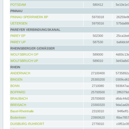
POTSDAM
580412
5e10e1e7
PINNAU
PINNAU-SPERRWERK BP
5970018
26259e8f
UETERSEN
5970016
575da86f
PAREYER VERBINDUNGSKANAL
PAREY EP
502300
25ca1bef
PAREY UP
587530
bafddcbf
RHEINSBERGER GEWÄSSER
WOLFSBRUCH OP
589000
4d00c13e
WOLFSBRUCH UP
589010
3d43a8d7
RHEIN
ANDERNACH
27100400
5735892a
BINGEN
25300200
0309cd61
BONN
2710080
593647aa
BOPPARD
25700500
2ff6379d
BRAUBACH
25700600
d6dc44d1
BREISACH
23300320
9da1ad2b
Basel-Rheinhalle
2310010
94f6eff1
Bodenheim
23900620
f6be7857
DUISBURG-RUHRORT
2770010
c0f51e35