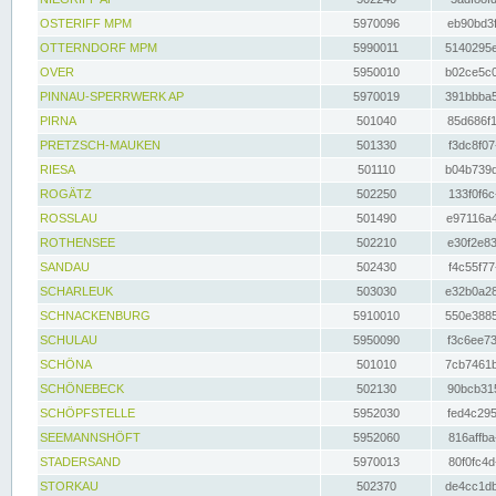
OSTERIFF MPM
5970096
eb90bd3f
OTTERNDORF MPM
5990011
5140295e
OVER
5950010
b02ce5c0
PINNAU-SPERRWERK AP
5970019
391bbba5
PIRNA
501040
85d686f1
PRETZSCH-MAUKEN
501330
f3dc8f07
RIESA
501110
b04b739d
ROGÄTZ
502250
133f0f6c
ROSSLAU
501490
e97116a4
ROTHENSEE
502210
e30f2e83
SANDAU
502430
f4c55f77
SCHARLEUK
503030
e32b0a28
SCHNACKENBURG
5910010
550e3885
SCHULAU
5950090
f3c6ee73
SCHÖNA
501010
7cb7461b
SCHÖNEBECK
502130
90bcb315
SCHÖPFSTELLE
5952030
fed4c295
SEEMANNSHÖFT
5952060
816affba
STADERSAND
5970013
80f0fc4d
STORKAU
502370
de4cc1db