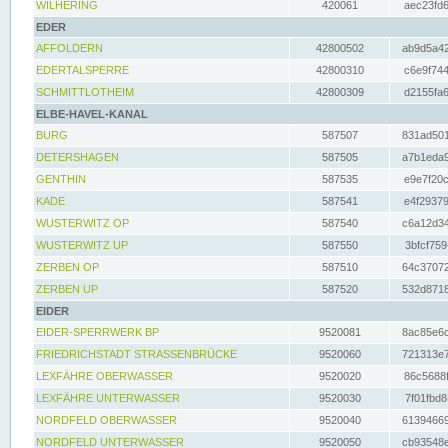
WILHERING
420061
aec23fd6
EDER
AFFOLDERN
42800502
ab9d5a42
EDERTALSPERRE
42800310
c6e9f744
SCHMITTLOTHEIM
42800309
d2155fa6
ELBE-HAVEL-KANAL
BURG
587507
831ad501
DETERSHAGEN
587505
a7b1eda9
GENTHIN
587535
e9e7f20c
KADE
587541
e4f29379
WUSTERWITZ OP
587540
c6a12d34
WUSTERWITZ UP
587550
3bfcf759
ZERBEN OP
587510
64c37072
ZERBEN UP
587520
532d8718
EIDER
EIDER-SPERRWERK BP
9520081
8ac85e6c
FRIEDRICHSTADT STRASSENBRÜCKE
9520060
721313e7
LEXFÄHRE OBERWASSER
9520020
86c5688f
LEXFÄHRE UNTERWASSER
9520030
7f01fbd8
NORDFELD OBERWASSER
9520040
61394669
NORDFELD UNTERWASSER
9520050
cb93548e