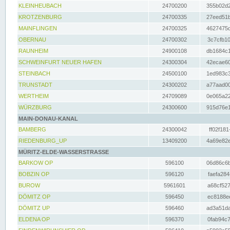
KLEINHEUBACH
24700200
355b02d2
KROTZENBURG
24700335
27eed51b
MAINFLINGEN
24700325
4627475d
OBERNAU
24700302
3c7cfb10
RAUNHEIM
24900108
db1684c1
SCHWEINFURT NEUER HAFEN
24300304
42ecae60
STEINBACH
24500100
1ed983c3
TRUNSTADT
24300202
a77aad00
WERTHEIM
24709089
0e065a22
WÜRZBURG
24300600
915d76e1
MAIN-DONAU-KANAL
BAMBERG
24300042
ff02f181
RIEDENBURG_UP
13409200
4a69e82e
MÜRITZ-ELDE-WASSERSTRASSE
BARKOW OP
596100
06d86c6b
BOBZIN OP
596120
faefa284
BUROW
5961601
a68cf527
DÖMITZ OP
596450
ec8188ee
DÖMITZ UP
596460
ad3a51da
ELDENA OP
596370
0fab94c7