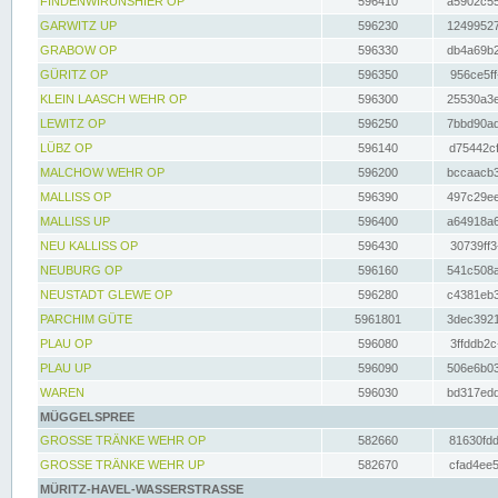
FINDENWIRUNSHIER OP
596410
a5902c55
GARWITZ UP
596230
12499527
GRABOW OP
596330
db4a69b2
GÜRITZ OP
596350
956ce5ff
KLEIN LAASCH WEHR OP
596300
25530a3e
LEWITZ OP
596250
7bbd90ad
LÜBZ OP
596140
d75442cf
MALCHOW WEHR OP
596200
bccaacb3
MALLISS OP
596390
497c29ee
MALLISS UP
596400
a64918a6
NEU KALLISS OP
596430
30739ff3
NEUBURG OP
596160
541c508a
NEUSTADT GLEWE OP
596280
c4381eb3
PARCHIM GÜTE
5961801
3dec3921
PLAU OP
596080
3ffddb2c
PLAU UP
596090
506e6b03
WAREN
596030
bd317edd
MÜGGELSPREE
GROSSE TRÄNKE WEHR OP
582660
81630fdd
GROSSE TRÄNKE WEHR UP
582670
cfad4ee5
MÜRITZ-HAVEL-WASSERSTRASSE