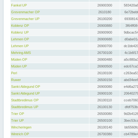
Fankel UP
26900300
583420a8
Grevenmacher OP
2610180
6e72bebf
Grevenmacher UP
26100200
69308142
Koblenz OP
26900880
3f64ff08
Koblenz UP
26900900
9dbcac54
Lehmen OP
26900680
d0abe01a
Lehmen UP
26900700
dc1bb420
Mehring AMS
26700100
4c1b6f17
Müden OP
26900480
a5c880a3
Müden UP
26900500
edc67ca3
Perl
26100100
c263ea53
Ruwer
26500150
abd34ee6
Sankt Aldegund OP
26900080
e4d6a271
Sankt Aldegund UP
26900100
20640279
Stadtbredimus OP
26100110
cceb7060
Stadtbredimus UP
26100130
dfdf753b
Trier OP
26500080
9d2b4126
Trier UP
26500100
3bec53ca
Wincheringen
26100140
bb5560fc
Wintrich OP
26700380
cb4789e4