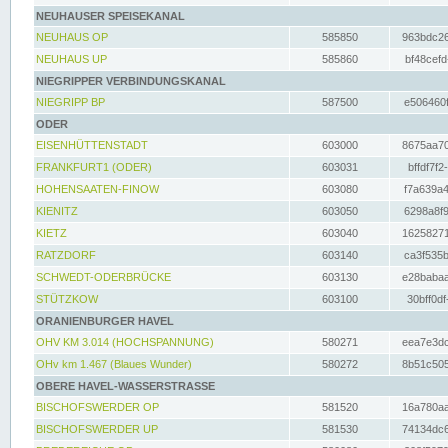
NEUHAUSER SPEISEKANAL
NEUHAUS OP
585850
963bdc26
NEUHAUS UP
585860
bf48cefd
NIEGRIPPER VERBINDUNGSKANAL
NIEGRIPP BP
587500
e506460f
ODER
EISENHÜTTENSTADT
603000
8675aa70
FRANKFURT1 (ODER)
603031
bffdf7f2
HOHENSAATEN-FINOW
603080
f7a639a4
KIENITZ
603050
6298a8f9
KIETZ
603040
16258271
RATZDORF
603140
ca3f535b
SCHWEDT-ODERBRÜCKE
603130
e28babaa
STÜTZKOW
603100
30bff0df
ORANIENBURGER HAVEL
OHV KM 3.014 (HOCHSPANNUNG)
580271
eea7e3dc
OHv km 1.467 (Blaues Wunder)
580272
8b51c505
OBERE HAVEL-WASSERSTRASSE
BISCHOFSWERDER OP
581520
16a780aa
BISCHOFSWERDER UP
581530
74134dc6