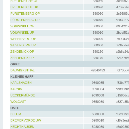
BREDEREICHE OP
580080
308f5979
BREDEREICHE UP
580090
470acd2a
FÜRSTENBERG OP
580060
2c95f83d
FÜRSTENBERG UP
580070
a5830277
VOßWINKEL OP
580000
09b422f7
VOßWINKEL UP
580010
2bcef51a
WESENBERG OP
580020
7909d3f7
WESENBERG UP
580030
da3b5de9
ZEHDENICK OP
580160
a9b8e24c
ZEHDENICK UP
580170
721d7dbf
ORKE
DALWIGKSTHAL
42840453
f0f78cc4
KLEINES HAFF
KARLSHAGEN
9690085
f53bb77f
KARNIN
9690084
da893bbd
UECKERMÜNDE
9690088
c1588dcc
WOLGAST
9650080
b327e35c
OSTE
BELUM
5980060
a9e93be0
BREMERVÖRDE UW
5980010
cf8a3ea2
HECHTHAUSEN
5980030
e5e02890