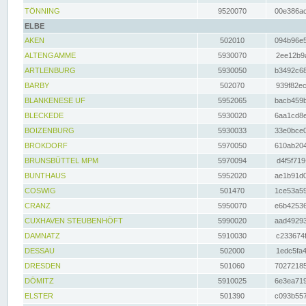
TÖNNING
9520070
00e386ac
ELBE
AKEN
502010
094b96e5
ALTENGAMME
5930070
2ee12b9a
ARTLENBURG
5930050
b3492c68
BARBY
502070
939f82ec
BLANKENESE UF
5952065
bacb459b
BLECKEDE
5930020
6aa1cd8e
BOIZENBURG
5930033
33e0bce0
BROKDORF
5970050
610ab204
BRUNSBÜTTEL MPM
5970094
d4f5f719
BUNTHAUS
5952020
ae1b91d0
COSWIG
501470
1ce53a59
CRANZ
5950070
e6b42536
CUXHAVEN STEUBENHÖFT
5990020
aad49293
DAMNATZ
5910030
c233674f
DESSAU
502000
1edc5fa4
DRESDEN
501060
70272185
DÖMITZ
5910025
6e3ea719
ELSTER
501390
c093b557