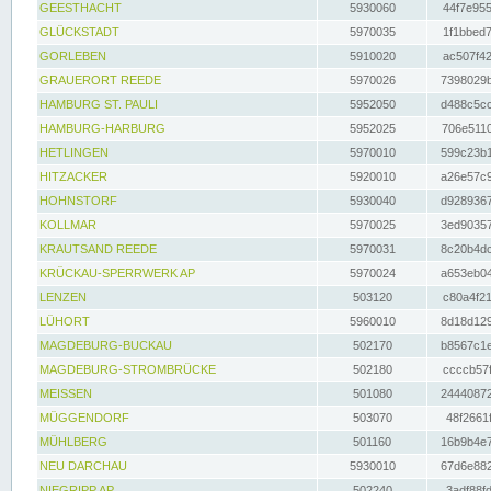
GEESTHACHT
5930060
44f7e955
GLÜCKSTADT
5970035
1f1bbed7
GORLEBEN
5910020
ac507f42
GRAUERORT REEDE
5970026
7398029b
HAMBURG ST. PAULI
5952050
d488c5cc
HAMBURG-HARBURG
5952025
706e5110
HETLINGEN
5970010
599c23b1
HITZACKER
5920010
a26e57c9
HOHNSTORF
5930040
d9289367
KOLLMAR
5970025
3ed90357
KRAUTSAND REEDE
5970031
8c20b4dc
KRÜCKAU-SPERRWERK AP
5970024
a653eb04
LENZEN
503120
c80a4f21
LÜHORT
5960010
8d18d129
MAGDEBURG-BUCKAU
502170
b8567c1e
MAGDEBURG-STROMBRÜCKE
502180
ccccb57f
MEISSEN
501080
24440872
MÜGGENDORF
503070
48f2661f
MÜHLBERG
501160
16b9b4e7
NEU DARCHAU
5930010
67d6e882
NIEGRIPP AP
502240
3adf88fd