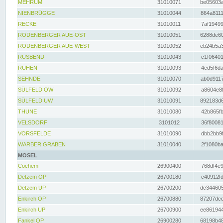
MEHRUM
31010071
be05603a
NIENBRÜGGE
31010044
864a8111
RECKE
31010011
7af19499
RODENBERGER AUE-OST
31010051
6288de60
RODENBERGER AUE-WEST
31010052
eb24b5a3
RUSBEND
31010043
c1f06401
RÜHEN
31010093
4ed5f6da
SEHNDE
31010070
ab0d9117
SÜLFELD OW
31010092
a8604e8f
SÜLFELD UW
31010091
892183d6
THUNE
31010080
42b865fb
VELSDORF
3101012
36f80081
VORSFELDE
31010090
dbb2bb9f
WARBER GRABEN
31010040
2f1080ba
MOSEL
Cochem
26900400
768df4e9
Detzem OP
26700180
c40912fd
Detzem UP
26700200
dc344605
Enkirch OP
26700880
87207dcd
Enkirch UP
26700900
ee861944
Fankel OP
26900280
68198b48