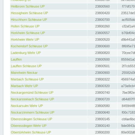
Heilbronn Schleuse UP
23800560
f77df170
Hessigheim Schleuse UP
23800420
23517de9
Hirschhorn Schleuse UP
23800700
acf505dd
Hofen Schleuse UP
23800260
cf2af1a4
Horkheim Schleuse UP
23800557
b76bf04c
Horkheim Wehr UP
23800520
d9b441a5
Kochendorf Schleuse UP
23800600
8f695e71
Ladenburg Wehr UP
23800820
70cee7df
Lauffen
23800500
8559d1a0
Lauffen Schleuse UP
23800501
2f7cb553
Mannheim Neckar
23800900
25582d3f
Marbach Schleuse UP
23800322
456974a8
Marbach Wehr UP
23800320
a73a9cb4
Neckargemünd Schleuse UP
23800740
7be3ff2e
Neckarsteinach Schleuse UP
23800720
d64d07f7
Neckarsulm Wehr UP
23800580
845944f8
Neckarzimmern Schleuse UP
23800640
f00c7183
Oberesslingen Schleuse UP
23800145
cbfae6bc
Oberesslingen Wehr UP
23800140
9de0843a
Obertürkheim Schleuse UP
23800200
80e002d8