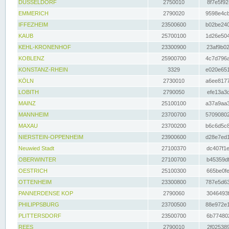
DÜSSELDORF
2750010
8f7e5f92
EMMERICH
2790020
9598e4cb
IFFEZHEIM
23500600
b02be240
KAUB
25700100
1d26e504
KEHL-KRONENHOF
23300900
23af9b02
KOBLENZ
25900700
4c7d796a
KONSTANZ-RHEIN
3329
e020e651
KÖLN
2730010
a6ee8177
LOBITH
2790050
efe13a3d
MAINZ
25100100
a37a9aa3
MANNHEIM
23700700
57090802
MAXAU
23700200
b6c6d5c8
NIERSTEIN-OPPENHEIM
23900600
d28e7ed1
Neuwied Stadt
27100370
dc407f1e
OBERWINTER
27100700
b45359df
OESTRICH
25100300
665be0fe
OTTENHEIM
23300800
787e5d63
PANNERDENSE KOP
2790060
3046493f
PHILIPPSBURG
23700500
88e972e1
PLITTERSDORF
23500700
6b774802
REES
2790010
2f025389