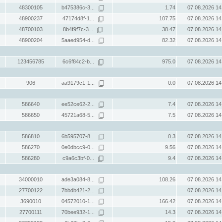
48300105
b475386c-3...
1.74
07.08.2026 14
48900237
47174d8f-1...
107.75
07.08.2026 14
48700103
8b4f9f7c-3...
38.47
07.08.2026 14
48900204
5aaed954-d...
82.32
07.08.2026 14
123456785
6c6f84c2-b...
975.0
07.08.2026 14
906
aa9179c1-1...
0.0
07.08.2026 14
586640
ee52ce62-2...
7.4
07.08.2026 14
586650
45721a68-5...
7.5
07.08.2026 14
586810
6b595707-8...
0.3
07.08.2026 14
586270
0e0dbcc9-0...
9.56
07.08.2026 14
586280
c9a6c3bf-0...
9.4
07.08.2026 14
34000010
ade3a084-8...
108.26
07.08.2026 14
27700122
7bbdb421-2...
07.08.2026 14
3690010
04572010-1...
166.42
07.08.2026 14
27700111
70bee932-1...
14.3
07.08.2026 14