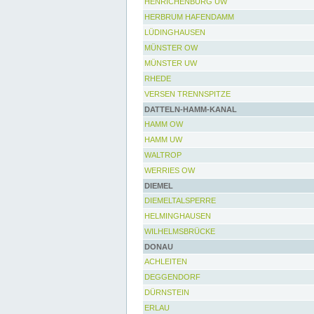
HENRICHENBURG UW
HERBRUM HAFENDAMM
LÜDINGHAUSEN
MÜNSTER OW
MÜNSTER UW
RHEDE
VERSEN TRENNSPITZE
DATTELN-HAMM-KANAL
HAMM OW
HAMM UW
WALTROP
WERRIES OW
DIEMEL
DIEMELTALSPERRE
HELMINGHAUSEN
WILHELMSBRÜCKE
DONAU
ACHLEITEN
DEGGENDORF
DÜRNSTEIN
ERLAU