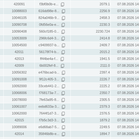
420091
f3bf0b0b-e...
2079.1
07.08.2026 14
10088003
616dd98e-8...
2256.9
07.08.2026 14
10046105
824a046b-9...
2458.3
07.08.2026 14
10090708
0fd56e0a-e...
2230.3
07.08.2026 14
10090408
560cf185-0...
2230.724
07.08.2026 14
10053009
296fc6d4-3...
2414.8
07.08.2026 14
10054500
c9409937-b...
2409.7
07.08.2026 14
42011
56178f74-b...
2015.2
07.08.2026 14
42013
ff44be4a-f...
1941.5
07.08.2026 14
42009
6b002fef-8...
2111.0
07.08.2026 14
10056302
e476bcad-b...
2397.4
07.08.2026 14
10091008
9f12c405-3...
2226.7
07.08.2026 14
10092000
33ceb441-2...
2225.2
07.08.2026 14
10068006
f768173a-7...
2350.7
07.08.2026 14
10078000
7fe63a95-8...
2305.5
07.08.2026 14
10061007
eebd633a-3...
2379.3
07.08.2026 14
10062000
7644f1d7-3...
2376.5
07.08.2026 14
42015
f7b5c3d3-3...
1879.2
07.08.2026 14
10089006
e6d68ab7-5...
2249.5
07.08.2026 14
42014
35846b8b-e...
1894.7
07.08.2026 14