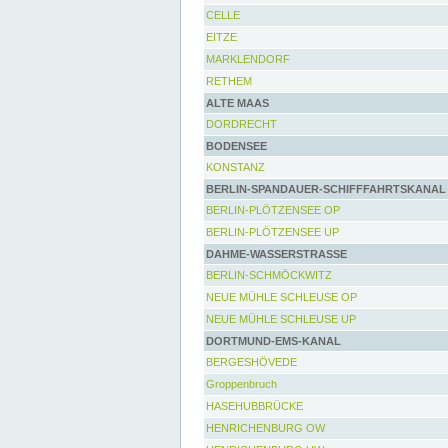
CELLE
EITZE
MARKLENDORF
RETHEM
ALTE MAAS
DORDRECHT
BODENSEE
KONSTANZ
BERLIN-SPANDAUER-SCHIFFFAHRTSKANAL
BERLIN-PLÖTZENSEE OP
BERLIN-PLÖTZENSEE UP
DAHME-WASSERSTRASSE
BERLIN-SCHMÖCKWITZ
NEUE MÜHLE SCHLEUSE OP
NEUE MÜHLE SCHLEUSE UP
DORTMUND-EMS-KANAL
BERGESHÖVEDE
Groppenbruch
HASEHUBBRÜCKE
HENRICHENBURG OW