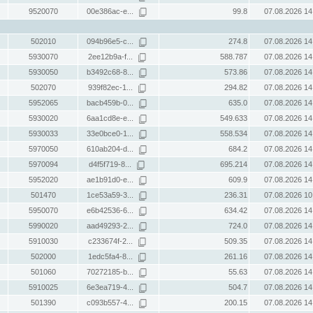
9520070
00e386ac-e...
99.8
07.08.2026 14
502010
094b96e5-c...
274.8
07.08.2026 14
5930070
2ee12b9a-f...
588.787
07.08.2026 14
5930050
b3492c68-8...
573.86
07.08.2026 14
502070
939f82ec-1...
294.82
07.08.2026 14
5952065
bacb459b-0...
635.0
07.08.2026 14
5930020
6aa1cd8e-e...
549.633
07.08.2026 14
5930033
33e0bce0-1...
558.534
07.08.2026 14
5970050
610ab204-d...
684.2
07.08.2026 14
5970094
d4f5f719-8...
695.214
07.08.2026 14
5952020
ae1b91d0-e...
609.9
07.08.2026 14
501470
1ce53a59-3...
236.31
07.08.2026 10
5950070
e6b42536-6...
634.42
07.08.2026 14
5990020
aad49293-2...
724.0
07.08.2026 14
5910030
c233674f-2...
509.35
07.08.2026 14
502000
1edc5fa4-8...
261.16
07.08.2026 14
501060
70272185-b...
55.63
07.08.2026 14
5910025
6e3ea719-4...
504.7
07.08.2026 14
501390
c093b557-4...
200.15
07.08.2026 14