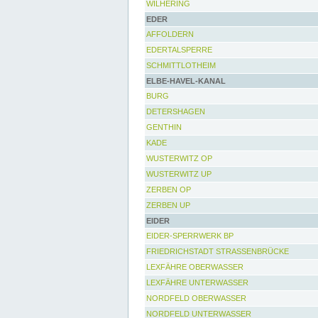
WILHERING
EDER
AFFOLDERN
EDERTALSPERRE
SCHMITTLOTHEIM
ELBE-HAVEL-KANAL
BURG
DETERSHAGEN
GENTHIN
KADE
WUSTERWITZ OP
WUSTERWITZ UP
ZERBEN OP
ZERBEN UP
EIDER
EIDER-SPERRWERK BP
FRIEDRICHSTADT STRASSENBRÜCKE
LEXFÄHRE OBERWASSER
LEXFÄHRE UNTERWASSER
NORDFELD OBERWASSER
NORDFELD UNTERWASSER