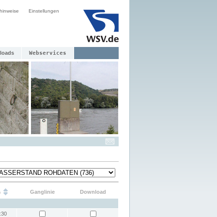
hinweise
Einstellungen
loads
Webservices
s
Ganglinie
Download
:30