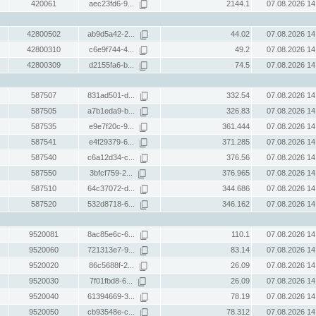
420061
aec23fd6-9...
2144.1
07.08.2026 14
42800502
ab9d5a42-2...
44.02
07.08.2026 14
42800310
c6e9f744-4...
49.2
07.08.2026 14
42800309
d2155fa6-b...
74.5
07.08.2026 14
587507
831ad501-d...
332.54
07.08.2026 14
587505
a7b1eda9-b...
326.83
07.08.2026 14
587535
e9e7f20c-9...
361.444
07.08.2026 14
587541
e4f29379-6...
371.285
07.08.2026 14
587540
c6a12d34-c...
376.56
07.08.2026 14
587550
3bfcf759-2...
376.965
07.08.2026 14
587510
64c37072-d...
344.686
07.08.2026 14
587520
532d8718-6...
346.162
07.08.2026 14
9520081
8ac85e6c-6...
110.1
07.08.2026 14
9520060
721313e7-9...
83.14
07.08.2026 14
9520020
86c5688f-2...
26.09
07.08.2026 14
9520030
7f01fbd8-6...
26.09
07.08.2026 14
9520040
61394669-3...
78.19
07.08.2026 14
9520050
cb93548e-c...
78.312
07.08.2026 14