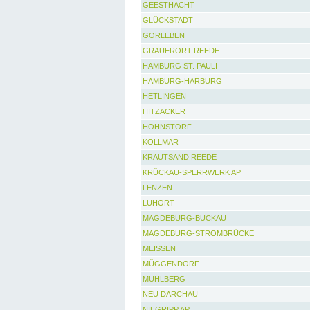
GEESTHACHT
GLÜCKSTADT
GORLEBEN
GRAUERORT REEDE
HAMBURG ST. PAULI
HAMBURG-HARBURG
HETLINGEN
HITZACKER
HOHNSTORF
KOLLMAR
KRAUTSAND REEDE
KRÜCKAU-SPERRWERK AP
LENZEN
LÜHORT
MAGDEBURG-BUCKAU
MAGDEBURG-STROMBRÜCKE
MEISSEN
MÜGGENDORF
MÜHLBERG
NEU DARCHAU
NIEGRIPP AP