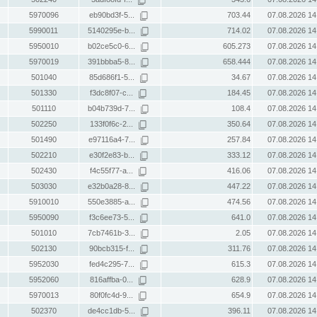
5970096
eb90bd3f-5...
703.44
07.08.2026 14
5990011
5140295e-b...
714.02
07.08.2026 14
5950010
b02ce5c0-6...
605.273
07.08.2026 14
5970019
391bbba5-8...
658.444
07.08.2026 14
501040
85d686f1-5...
34.67
07.08.2026 14
501330
f3dc8f07-c...
184.45
07.08.2026 14
501110
b04b739d-7...
108.4
07.08.2026 14
502250
133f0f6c-2...
350.64
07.08.2026 14
501490
e97116a4-7...
257.84
07.08.2026 14
502210
e30f2e83-b...
333.12
07.08.2026 14
502430
f4c55f77-a...
416.06
07.08.2026 14
503030
e32b0a28-8...
447.22
07.08.2026 14
5910010
550e3885-a...
474.56
07.08.2026 14
5950090
f3c6ee73-5...
641.0
07.08.2026 14
501010
7cb7461b-3...
2.05
07.08.2026 14
502130
90bcb315-f...
311.76
07.08.2026 14
5952030
fed4c295-7...
615.3
07.08.2026 14
5952060
816affba-0...
628.9
07.08.2026 14
5970013
80f0fc4d-9...
654.9
07.08.2026 14
502370
de4cc1db-5...
396.11
07.08.2026 14