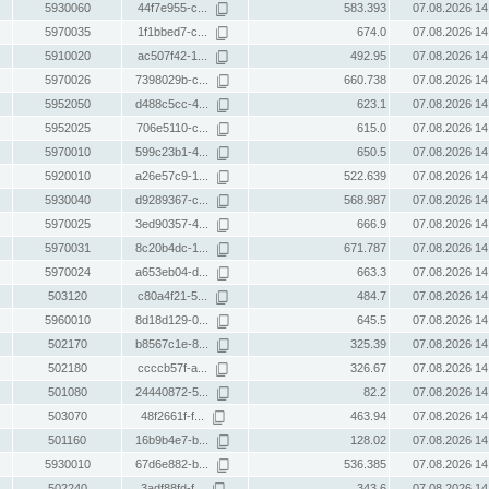
5930060
44f7e955-c...
583.393
07.08.2026 14
5970035
1f1bbed7-c...
674.0
07.08.2026 14
5910020
ac507f42-1...
492.95
07.08.2026 14
5970026
7398029b-c...
660.738
07.08.2026 14
5952050
d488c5cc-4...
623.1
07.08.2026 14
5952025
706e5110-c...
615.0
07.08.2026 14
5970010
599c23b1-4...
650.5
07.08.2026 14
5920010
a26e57c9-1...
522.639
07.08.2026 14
5930040
d9289367-c...
568.987
07.08.2026 14
5970025
3ed90357-4...
666.9
07.08.2026 14
5970031
8c20b4dc-1...
671.787
07.08.2026 14
5970024
a653eb04-d...
663.3
07.08.2026 14
503120
c80a4f21-5...
484.7
07.08.2026 14
5960010
8d18d129-0...
645.5
07.08.2026 14
502170
b8567c1e-8...
325.39
07.08.2026 14
502180
ccccb57f-a...
326.67
07.08.2026 14
501080
24440872-5...
82.2
07.08.2026 14
503070
48f2661f-f...
463.94
07.08.2026 14
501160
16b9b4e7-b...
128.02
07.08.2026 14
5930010
67d6e882-b...
536.385
07.08.2026 14
502240
3adf88fd-f...
343.6
07.08.2026 14