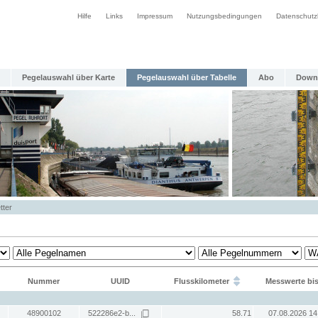
Hilfe
Links
Impressum
Nutzungsbedingungen
Datenschutz
Pegelauswahl über Karte
Pegelauswahl über Tabelle
Abo
Down
tter
Nummer
UUID
Flusskilometer
Messwerte bi
48900102
522286e2-b...
58.71
07.08.2026 14