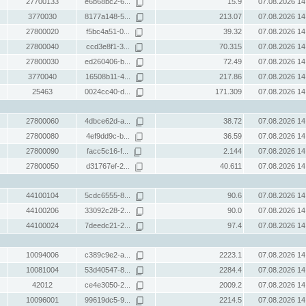
27700133
e6b68bc2-6...
15.9
07.08.2026 14
3770030
8177a148-5...
213.07
07.08.2026 14
27800020
f5bc4a51-0...
39.32
07.08.2026 14
27800040
ccd3e8f1-3...
70.315
07.08.2026 14
27800030
ed260406-b...
72.49
07.08.2026 14
3770040
16508b11-4...
217.86
07.08.2026 14
25463
0024cc40-d...
171.309
07.08.2026 14
27800060
4dbce62d-a...
38.72
07.08.2026 14
27800080
4ef9dd9c-b...
36.59
07.08.2026 14
27800090
facc5c16-f...
2.144
07.08.2026 14
27800050
d31767ef-2...
40.611
07.08.2026 14
44100104
5cdc6555-8...
90.6
07.08.2026 14
44100206
33092c28-2...
90.0
07.08.2026 14
44100024
7deedc21-2...
97.4
07.08.2026 14
10094006
c389c9e2-a...
2223.1
07.08.2026 14
10081004
53d40547-8...
2284.4
07.08.2026 14
42012
ce4e3050-2...
2009.2
07.08.2026 14
10096001
99619dc5-9...
2214.5
07.08.2026 14