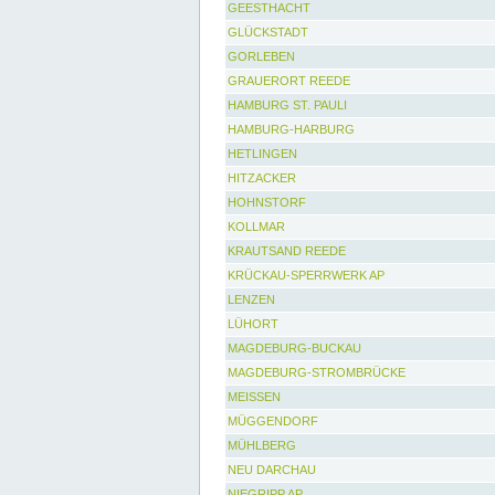
GEESTHACHT
GLÜCKSTADT
GORLEBEN
GRAUERORT REEDE
HAMBURG ST. PAULI
HAMBURG-HARBURG
HETLINGEN
HITZACKER
HOHNSTORF
KOLLMAR
KRAUTSAND REEDE
KRÜCKAU-SPERRWERK AP
LENZEN
LÜHORT
MAGDEBURG-BUCKAU
MAGDEBURG-STROMBRÜCKE
MEISSEN
MÜGGENDORF
MÜHLBERG
NEU DARCHAU
NIEGRIPP AP