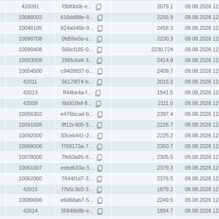
420091
f3bf0b0b-e...
2079.1
09.08.2026 12
10088003
616dd98e-8...
2256.9
09.08.2026 12
10046105
824a046b-9...
2458.3
09.08.2026 12
10090708
0fd56e0a-e...
2230.3
09.08.2026 12
10090408
560cf185-0...
2230.724
09.08.2026 12
10053009
296fc6d4-3...
2414.8
09.08.2026 12
10054500
c9409937-b...
2409.7
09.08.2026 12
42011
56178f74-b...
2015.2
09.08.2026 12
42013
ff44be4a-f...
1941.5
09.08.2026 12
42009
6b002fef-8...
2111.0
09.08.2026 12
10056302
e476bcad-b...
2397.4
09.08.2026 12
10091008
9f12c405-3...
2226.7
09.08.2026 12
10092000
33ceb441-2...
2225.2
09.08.2026 12
10068006
f768173a-7...
2350.7
09.08.2026 12
10078000
7fe63a95-8...
2305.5
09.08.2026 12
10061007
eebd633a-3...
2379.3
09.08.2026 12
10062000
7644f1d7-3...
2376.5
09.08.2026 12
42015
f7b5c3d3-3...
1879.2
09.08.2026 12
10089006
e6d68ab7-5...
2249.5
09.08.2026 12
42014
35846b8b-e...
1894.7
09.08.2026 12