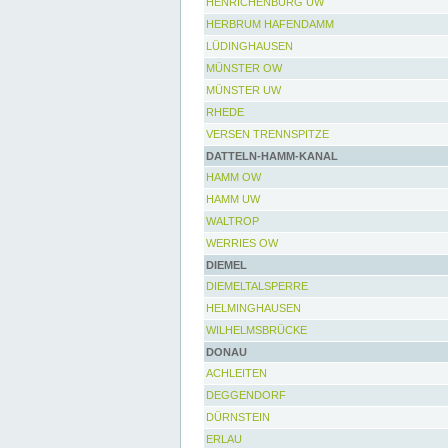
HENRICHENBURG UW
HERBRUM HAFENDAMM
LÜDINGHAUSEN
MÜNSTER OW
MÜNSTER UW
RHEDE
VERSEN TRENNSPITZE
DATTELN-HAMM-KANAL
HAMM OW
HAMM UW
WALTROP
WERRIES OW
DIEMEL
DIEMELTALSPERRE
HELMINGHAUSEN
WILHELMSBRÜCKE
DONAU
ACHLEITEN
DEGGENDORF
DÜRNSTEIN
ERLAU