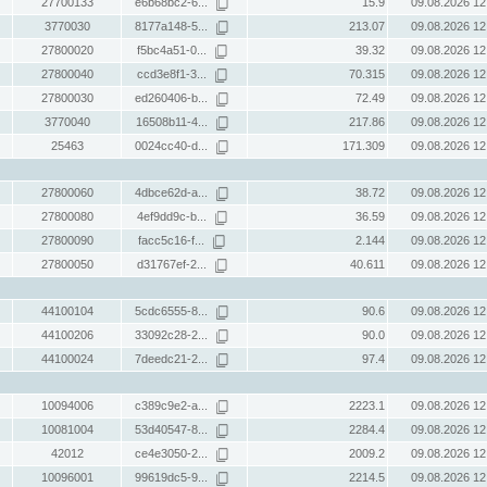
27700133
e6b68bc2-6...
15.9
09.08.2026 12
3770030
8177a148-5...
213.07
09.08.2026 12
27800020
f5bc4a51-0...
39.32
09.08.2026 12
27800040
ccd3e8f1-3...
70.315
09.08.2026 12
27800030
ed260406-b...
72.49
09.08.2026 12
3770040
16508b11-4...
217.86
09.08.2026 12
25463
0024cc40-d...
171.309
09.08.2026 12
27800060
4dbce62d-a...
38.72
09.08.2026 12
27800080
4ef9dd9c-b...
36.59
09.08.2026 12
27800090
facc5c16-f...
2.144
09.08.2026 12
27800050
d31767ef-2...
40.611
09.08.2026 12
44100104
5cdc6555-8...
90.6
09.08.2026 12
44100206
33092c28-2...
90.0
09.08.2026 12
44100024
7deedc21-2...
97.4
09.08.2026 12
10094006
c389c9e2-a...
2223.1
09.08.2026 12
10081004
53d40547-8...
2284.4
09.08.2026 12
42012
ce4e3050-2...
2009.2
09.08.2026 12
10096001
99619dc5-9...
2214.5
09.08.2026 12