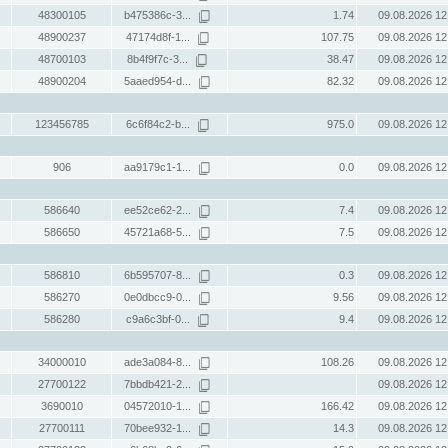
48300105
b475386c-3...
1.74
09.08.2026 12
48900237
47174d8f-1...
107.75
09.08.2026 12
48700103
8b4f9f7c-3...
38.47
09.08.2026 12
48900204
5aaed954-d...
82.32
09.08.2026 12
123456785
6c6f84c2-b...
975.0
09.08.2026 12
906
aa9179c1-1...
0.0
09.08.2026 12
586640
ee52ce62-2...
7.4
09.08.2026 12
586650
45721a68-5...
7.5
09.08.2026 12
586810
6b595707-8...
0.3
09.08.2026 12
586270
0e0dbcc9-0...
9.56
09.08.2026 12
586280
c9a6c3bf-0...
9.4
09.08.2026 12
34000010
ade3a084-8...
108.26
09.08.2026 12
27700122
7bbdb421-2...
09.08.2026 12
3690010
04572010-1...
166.42
09.08.2026 12
27700111
70bee932-1...
14.3
09.08.2026 12