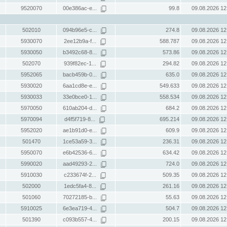
9520070
00e386ac-e...
99.8
09.08.2026 12
502010
094b96e5-c...
274.8
09.08.2026 12
5930070
2ee12b9a-f...
588.787
09.08.2026 12
5930050
b3492c68-8...
573.86
09.08.2026 12
502070
939f82ec-1...
294.82
09.08.2026 12
5952065
bacb459b-0...
635.0
09.08.2026 12
5930020
6aa1cd8e-e...
549.633
09.08.2026 12
5930033
33e0bce0-1...
558.534
09.08.2026 12
5970050
610ab204-d...
684.2
09.08.2026 12
5970094
d4f5f719-8...
695.214
09.08.2026 12
5952020
ae1b91d0-e...
609.9
09.08.2026 12
501470
1ce53a59-3...
236.31
09.08.2026 12
5950070
e6b42536-6...
634.42
09.08.2026 12
5990020
aad49293-2...
724.0
09.08.2026 12
5910030
c233674f-2...
509.35
09.08.2026 12
502000
1edc5fa4-8...
261.16
09.08.2026 12
501060
70272185-b...
55.63
09.08.2026 12
5910025
6e3ea719-4...
504.7
09.08.2026 12
501390
c093b557-4...
200.15
09.08.2026 12