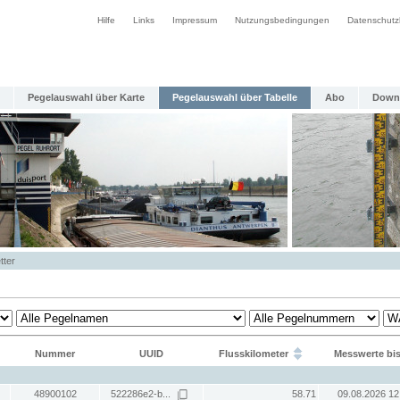
Hilfe
Links
Impressum
Nutzungsbedingungen
Datenschutz
Pegelauswahl über Karte
Pegelauswahl über Tabelle
Abo
Down
tter
Nummer
UUID
Flusskilometer
Messwerte bi
48900102
522286e2-b...
58.71
09.08.2026 12