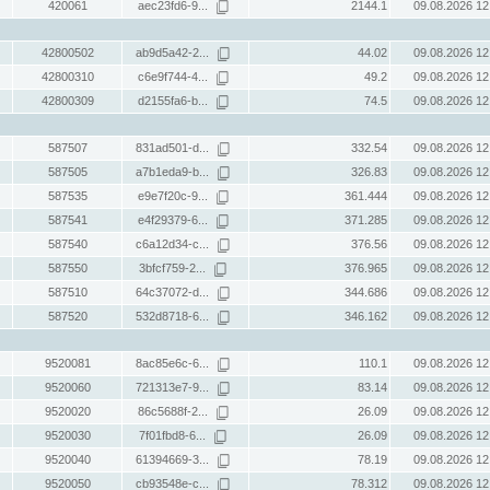
420061
aec23fd6-9...
2144.1
09.08.2026 12
42800502
ab9d5a42-2...
44.02
09.08.2026 12
42800310
c6e9f744-4...
49.2
09.08.2026 12
42800309
d2155fa6-b...
74.5
09.08.2026 12
587507
831ad501-d...
332.54
09.08.2026 12
587505
a7b1eda9-b...
326.83
09.08.2026 12
587535
e9e7f20c-9...
361.444
09.08.2026 12
587541
e4f29379-6...
371.285
09.08.2026 12
587540
c6a12d34-c...
376.56
09.08.2026 12
587550
3bfcf759-2...
376.965
09.08.2026 12
587510
64c37072-d...
344.686
09.08.2026 12
587520
532d8718-6...
346.162
09.08.2026 12
9520081
8ac85e6c-6...
110.1
09.08.2026 12
9520060
721313e7-9...
83.14
09.08.2026 12
9520020
86c5688f-2...
26.09
09.08.2026 12
9520030
7f01fbd8-6...
26.09
09.08.2026 12
9520040
61394669-3...
78.19
09.08.2026 12
9520050
cb93548e-c...
78.312
09.08.2026 12