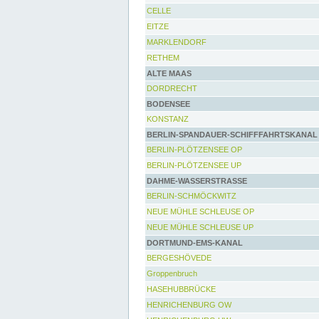
CELLE
EITZE
MARKLENDORF
RETHEM
ALTE MAAS
DORDRECHT
BODENSEE
KONSTANZ
BERLIN-SPANDAUER-SCHIFFFAHRTSKANAL
BERLIN-PLÖTZENSEE OP
BERLIN-PLÖTZENSEE UP
DAHME-WASSERSTRASSE
BERLIN-SCHMÖCKWITZ
NEUE MÜHLE SCHLEUSE OP
NEUE MÜHLE SCHLEUSE UP
DORTMUND-EMS-KANAL
BERGESHÖVEDE
Groppenbruch
HASEHUBBRÜCKE
HENRICHENBURG OW