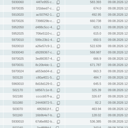
5930060
44f7e955-c...
583.393
09.08.2026 12
5970035
1f1bbed7-c...
674.0
09.08.2026 12
5910020
ac507f42-1...
492.95
09.08.2026 12
5970026
7398029b-c...
660.738
09.08.2026 12
5952050
d488c5cc-4...
623.1
09.08.2026 12
5952025
706e5110-c...
615.0
09.08.2026 12
5970010
599c23b1-4...
650.5
09.08.2026 12
5920010
a26e57c9-1...
522.639
09.08.2026 12
5930040
d9289367-c...
568.987
09.08.2026 12
5970025
3ed90357-4...
666.9
09.08.2026 12
5970031
8c20b4dc-1...
671.787
09.08.2026 12
5970024
a653eb04-d...
663.3
09.08.2026 12
503120
c80a4f21-5...
484.7
09.08.2026 12
5960010
8d18d129-0...
645.5
09.08.2026 12
502170
b8567c1e-8...
325.39
09.08.2026 12
502180
ccccb57f-a...
326.67
09.08.2026 12
501080
24440872-5...
82.2
09.08.2026 12
503070
48f2661f-f...
463.94
09.08.2026 12
501160
16b9b4e7-b...
128.02
09.08.2026 12
5930010
67d6e882-b...
536.385
09.08.2026 12
502240
3adf88fd-f...
343.6
09.08.2026 12