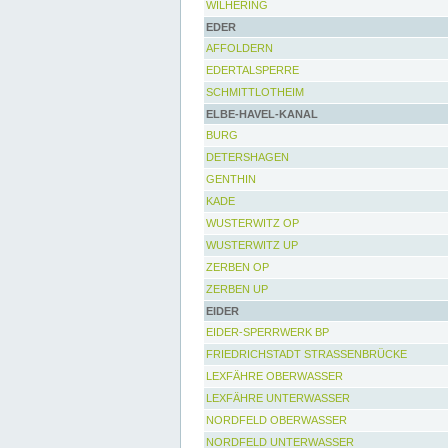
WILHERING
EDER
AFFOLDERN
EDERTALSPERRE
SCHMITTLOTHEIM
ELBE-HAVEL-KANAL
BURG
DETERSHAGEN
GENTHIN
KADE
WUSTERWITZ OP
WUSTERWITZ UP
ZERBEN OP
ZERBEN UP
EIDER
EIDER-SPERRWERK BP
FRIEDRICHSTADT STRASSENBRÜCKE
LEXFÄHRE OBERWASSER
LEXFÄHRE UNTERWASSER
NORDFELD OBERWASSER
NORDFELD UNTERWASSER