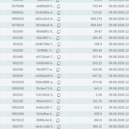
5970096
eb90bd3f-5...
703.44
09.08.2026 12
5990011
5140295e-b...
714.02
09.08.2026 12
5950010
b02ce5c0-6...
605.273
09.08.2026 12
5970019
391bbba5-8...
658.444
09.08.2026 12
501040
85d686f1-5...
34.67
09.08.2026 12
501330
f3dc8f07-c...
184.45
09.08.2026 12
501110
b04b739d-7...
108.4
09.08.2026 12
502250
133f0f6c-2...
350.64
09.08.2026 12
501490
e97116a4-7...
257.84
09.08.2026 12
502210
e30f2e83-b...
333.12
09.08.2026 12
502430
f4c55f77-a...
416.06
09.08.2026 12
503030
e32b0a28-8...
447.22
09.08.2026 12
5910010
550e3885-a...
474.56
09.08.2026 12
5950090
f3c6ee73-5...
641.0
09.08.2026 12
501010
7cb7461b-3...
2.05
09.08.2026 12
502130
90bcb315-f...
311.76
09.08.2026 12
5952030
fed4c295-7...
615.3
09.08.2026 12
5952060
816affba-0...
628.9
09.08.2026 12
5970013
80f0fc4d-9...
654.9
09.08.2026 12
502370
de4cc1db-5...
396.11
09.08.2026 12