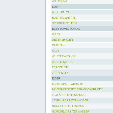
WILHERING
EDER
AFFOLDERN
EDERTALSPERRE
SCHMITTLOTHEIM
ELBE-HAVEL-KANAL
BURG
DETERSHAGEN
GENTHIN
KADE
WUSTERWITZ OP
WUSTERWITZ UP
ZERBEN OP
ZERBEN UP
EIDER
EIDER-SPERRWERK BP
FRIEDRICHSTADT STRASSENBRÜCKE
LEXFÄHRE OBERWASSER
LEXFÄHRE UNTERWASSER
NORDFELD OBERWASSER
NORDFELD UNTERWASSER