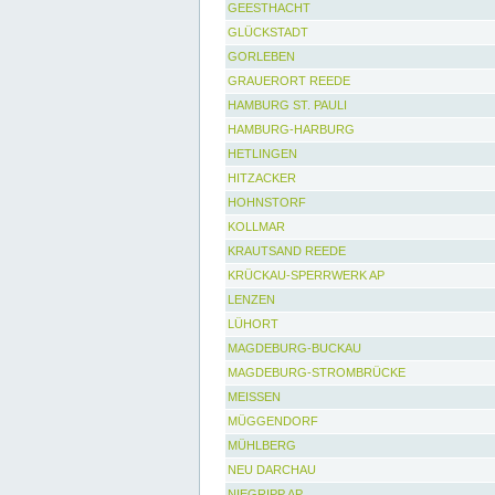
GEESTHACHT
GLÜCKSTADT
GORLEBEN
GRAUERORT REEDE
HAMBURG ST. PAULI
HAMBURG-HARBURG
HETLINGEN
HITZACKER
HOHNSTORF
KOLLMAR
KRAUTSAND REEDE
KRÜCKAU-SPERRWERK AP
LENZEN
LÜHORT
MAGDEBURG-BUCKAU
MAGDEBURG-STROMBRÜCKE
MEISSEN
MÜGGENDORF
MÜHLBERG
NEU DARCHAU
NIEGRIPP AP