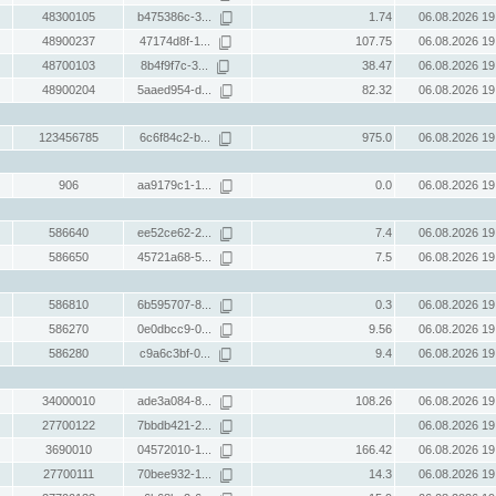
48300105
b475386c-3...
1.74
06.08.2026 19
48900237
47174d8f-1...
107.75
06.08.2026 19
48700103
8b4f9f7c-3...
38.47
06.08.2026 19
48900204
5aaed954-d...
82.32
06.08.2026 19
123456785
6c6f84c2-b...
975.0
06.08.2026 19
906
aa9179c1-1...
0.0
06.08.2026 19
586640
ee52ce62-2...
7.4
06.08.2026 19
586650
45721a68-5...
7.5
06.08.2026 19
586810
6b595707-8...
0.3
06.08.2026 19
586270
0e0dbcc9-0...
9.56
06.08.2026 19
586280
c9a6c3bf-0...
9.4
06.08.2026 19
34000010
ade3a084-8...
108.26
06.08.2026 19
27700122
7bbdb421-2...
06.08.2026 19
3690010
04572010-1...
166.42
06.08.2026 19
27700111
70bee932-1...
14.3
06.08.2026 19