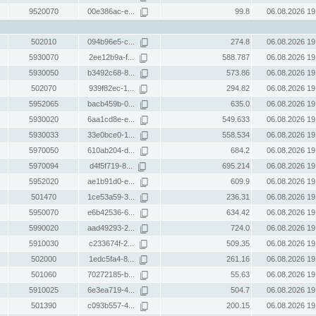
9520070
00e386ac-e...
99.8
06.08.2026 19
502010
094b96e5-c...
274.8
06.08.2026 19
5930070
2ee12b9a-f...
588.787
06.08.2026 19
5930050
b3492c68-8...
573.86
06.08.2026 19
502070
939f82ec-1...
294.82
06.08.2026 19
5952065
bacb459b-0...
635.0
06.08.2026 19
5930020
6aa1cd8e-e...
549.633
06.08.2026 19
5930033
33e0bce0-1...
558.534
06.08.2026 19
5970050
610ab204-d...
684.2
06.08.2026 19
5970094
d4f5f719-8...
695.214
06.08.2026 19
5952020
ae1b91d0-e...
609.9
06.08.2026 19
501470
1ce53a59-3...
236.31
06.08.2026 19
5950070
e6b42536-6...
634.42
06.08.2026 19
5990020
aad49293-2...
724.0
06.08.2026 19
5910030
c233674f-2...
509.35
06.08.2026 19
502000
1edc5fa4-8...
261.16
06.08.2026 19
501060
70272185-b...
55.63
06.08.2026 19
5910025
6e3ea719-4...
504.7
06.08.2026 19
501390
c093b557-4...
200.15
06.08.2026 19