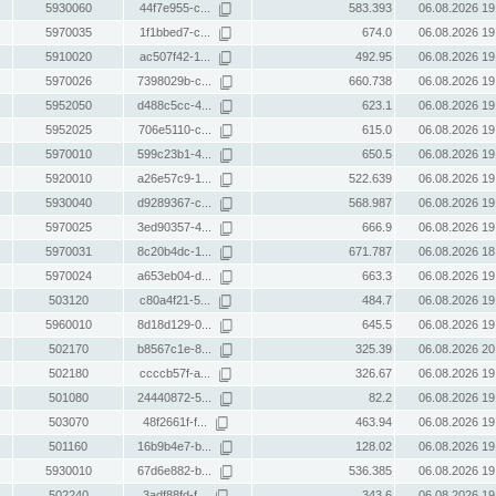
5930060
44f7e955-c...
583.393
06.08.2026 19
5970035
1f1bbed7-c...
674.0
06.08.2026 19
5910020
ac507f42-1...
492.95
06.08.2026 19
5970026
7398029b-c...
660.738
06.08.2026 19
5952050
d488c5cc-4...
623.1
06.08.2026 19
5952025
706e5110-c...
615.0
06.08.2026 19
5970010
599c23b1-4...
650.5
06.08.2026 19
5920010
a26e57c9-1...
522.639
06.08.2026 19
5930040
d9289367-c...
568.987
06.08.2026 19
5970025
3ed90357-4...
666.9
06.08.2026 19
5970031
8c20b4dc-1...
671.787
06.08.2026 18
5970024
a653eb04-d...
663.3
06.08.2026 19
503120
c80a4f21-5...
484.7
06.08.2026 19
5960010
8d18d129-0...
645.5
06.08.2026 19
502170
b8567c1e-8...
325.39
06.08.2026 20
502180
ccccb57f-a...
326.67
06.08.2026 19
501080
24440872-5...
82.2
06.08.2026 19
503070
48f2661f-f...
463.94
06.08.2026 19
501160
16b9b4e7-b...
128.02
06.08.2026 19
5930010
67d6e882-b...
536.385
06.08.2026 19
502240
3adf88fd-f...
343.6
06.08.2026 19