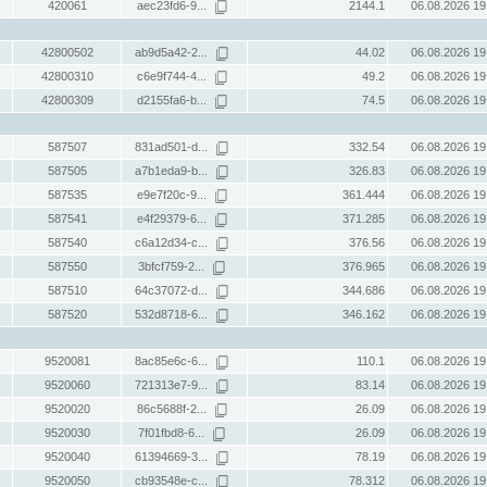
420061
aec23fd6-9...
2144.1
06.08.2026 19
42800502
ab9d5a42-2...
44.02
06.08.2026 19
42800310
c6e9f744-4...
49.2
06.08.2026 19
42800309
d2155fa6-b...
74.5
06.08.2026 19
587507
831ad501-d...
332.54
06.08.2026 19
587505
a7b1eda9-b...
326.83
06.08.2026 19
587535
e9e7f20c-9...
361.444
06.08.2026 19
587541
e4f29379-6...
371.285
06.08.2026 19
587540
c6a12d34-c...
376.56
06.08.2026 19
587550
3bfcf759-2...
376.965
06.08.2026 19
587510
64c37072-d...
344.686
06.08.2026 19
587520
532d8718-6...
346.162
06.08.2026 19
9520081
8ac85e6c-6...
110.1
06.08.2026 19
9520060
721313e7-9...
83.14
06.08.2026 19
9520020
86c5688f-2...
26.09
06.08.2026 19
9520030
7f01fbd8-6...
26.09
06.08.2026 19
9520040
61394669-3...
78.19
06.08.2026 19
9520050
cb93548e-c...
78.312
06.08.2026 19