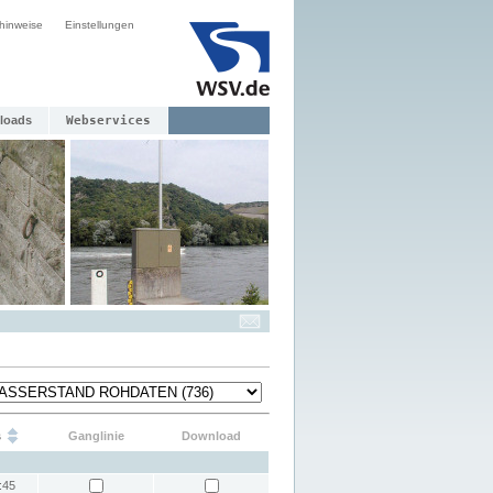
hinweise
Einstellungen
loads
Webservices
s
Ganglinie
Download
:45