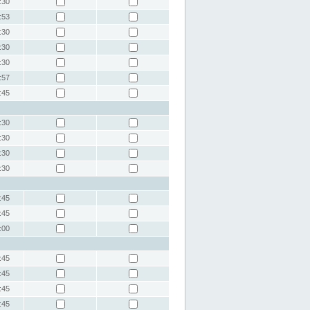
:30
:53
:30
:30
:30
:57
:45
:30
:30
:30
:30
:45
:45
:00
:45
:45
:45
:45