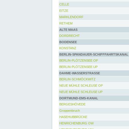
CELLE
EITZE
MARKLENDORF
RETHEM
ALTE MAAS
DORDRECHT
BODENSEE
KONSTANZ
BERLIN-SPANDAUER-SCHIFFFAHRTSKANAL
BERLIN-PLÖTZENSEE OP
BERLIN-PLÖTZENSEE UP
DAHME-WASSERSTRASSE
BERLIN-SCHMÖCKWITZ
NEUE MÜHLE SCHLEUSE OP
NEUE MÜHLE SCHLEUSE UP
DORTMUND-EMS-KANAL
BERGESHÖVEDE
Groppenbruch
HASEHUBBRÜCKE
HENRICHENBURG OW