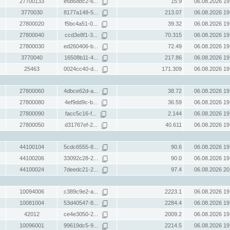
27700133
e6b68bc2-6...
15.9
06.08.2026 19
3770030
8177a148-5...
213.07
06.08.2026 19
27800020
f5bc4a51-0...
39.32
06.08.2026 19
27800040
ccd3e8f1-3...
70.315
06.08.2026 19
27800030
ed260406-b...
72.49
06.08.2026 19
3770040
16508b11-4...
217.86
06.08.2026 19
25463
0024cc40-d...
171.309
06.08.2026 19
27800060
4dbce62d-a...
38.72
06.08.2026 19
27800080
4ef9dd9c-b...
36.59
06.08.2026 19
27800090
facc5c16-f...
2.144
06.08.2026 19
27800050
d31767ef-2...
40.611
06.08.2026 19
44100104
5cdc6555-8...
90.6
06.08.2026 19
44100206
33092c28-2...
90.0
06.08.2026 19
44100024
7deedc21-2...
97.4
06.08.2026 20
10094006
c389c9e2-a...
2223.1
06.08.2026 19
10081004
53d40547-8...
2284.4
06.08.2026 19
42012
ce4e3050-2...
2009.2
06.08.2026 19
10096001
99619dc5-9...
2214.5
06.08.2026 19