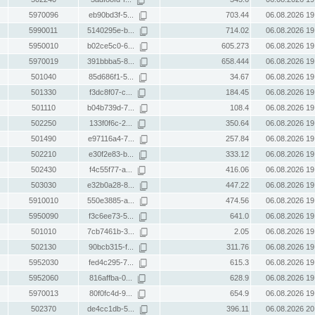
5970096
eb90bd3f-5...
703.44
06.08.2026 19
5990011
5140295e-b...
714.02
06.08.2026 19
5950010
b02ce5c0-6...
605.273
06.08.2026 19
5970019
391bbba5-8...
658.444
06.08.2026 19
501040
85d686f1-5...
34.67
06.08.2026 19
501330
f3dc8f07-c...
184.45
06.08.2026 19
501110
b04b739d-7...
108.4
06.08.2026 19
502250
133f0f6c-2...
350.64
06.08.2026 19
501490
e97116a4-7...
257.84
06.08.2026 19
502210
e30f2e83-b...
333.12
06.08.2026 19
502430
f4c55f77-a...
416.06
06.08.2026 19
503030
e32b0a28-8...
447.22
06.08.2026 19
5910010
550e3885-a...
474.56
06.08.2026 19
5950090
f3c6ee73-5...
641.0
06.08.2026 19
501010
7cb7461b-3...
2.05
06.08.2026 19
502130
90bcb315-f...
311.76
06.08.2026 19
5952030
fed4c295-7...
615.3
06.08.2026 19
5952060
816affba-0...
628.9
06.08.2026 19
5970013
80f0fc4d-9...
654.9
06.08.2026 19
502370
de4cc1db-5...
396.11
06.08.2026 20