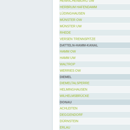
HENRICHENBURG UW
HERBRUM HAFENDAMM
LÜDINGHAUSEN
MÜNSTER OW
MÜNSTER UW
RHEDE
VERSEN TRENNSPITZE
DATTELN-HAMM-KANAL
HAMM OW
HAMM UW
WALTROP
WERRIES OW
DIEMEL
DIEMELTALSPERRE
HELMINGHAUSEN
WILHELMSBRÜCKE
DONAU
ACHLEITEN
DEGGENDORF
DÜRNSTEIN
ERLAU