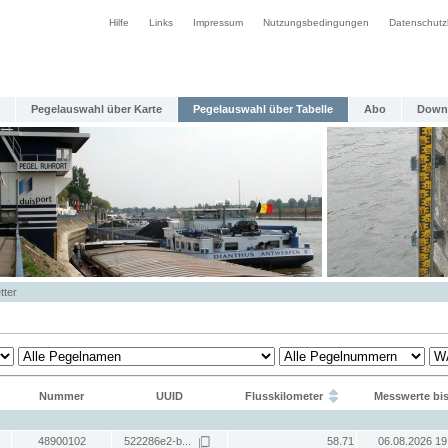
Hilfe
Links
Impressum
Nutzungsbedingungen
Datenschutz
Pegelauswahl über Karte
Pegelauswahl über Tabelle
Abo
Down
tter
Nummer
UUID
Flusskilometer
Messwerte bi
48900102
522286e2-b...
58.71
06.08.2026 19