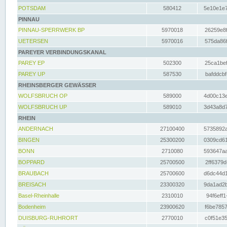
POTSDAM
580412
5e10e1e7
PINNAU
PINNAU-SPERRWERK BP
5970018
26259e8f
UETERSEN
5970016
575da86f
PAREYER VERBINDUNGSKANAL
PAREY EP
502300
25ca1bef
PAREY UP
587530
bafddcbf
RHEINSBERGER GEWÄSSER
WOLFSBRUCH OP
589000
4d00c13e
WOLFSBRUCH UP
589010
3d43a8d7
RHEIN
ANDERNACH
27100400
5735892a
BINGEN
25300200
0309cd61
BONN
2710080
593647aa
BOPPARD
25700500
2ff6379d
BRAUBACH
25700600
d6dc44d1
BREISACH
23300320
9da1ad2b
Basel-Rheinhalle
2310010
94f6eff1
Bodenheim
23900620
f6be7857
DUISBURG-RUHRORT
2770010
c0f51e35