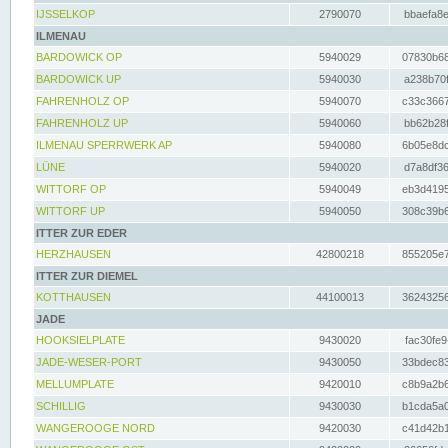
IJSSELKOP
2790070
bbaefa8e
ILMENAU
BARDOWICK OP
5940029
07830b68
BARDOWICK UP
5940030
a238b70f
FAHRENHOLZ OP
5940070
c33c3667
FAHRENHOLZ UP
5940060
bb62b28f
ILMENAU SPERRWERK AP
5940080
6b05e8dc
LÜNE
5940020
d7a8df36
WITTORF OP
5940049
eb3d4195
WITTORF UP
5940050
308c39b6
ITTER ZUR EDER
HERZHAUSEN
42800218
855205e7
ITTER ZUR DIEMEL
KOTTHAUSEN
44100013
36243256
JADE
HOOKSIELPLATE
9430020
fac30fe9
JADE-WESER-PORT
9430050
33bdec83
MELLUMPLATE
9420010
c8b9a2b6
SCHILLIG
9430030
b1cda5a0
WANGEROOGE NORD
9420030
c41d42b1