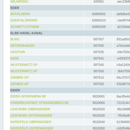
WILHERING
420061
aec23fd6
EDER
AFFOLDERN
42800502
ab9d5a42
EDERTALSPERRE
42800310
c6e9f744
SCHMITTLOTHEIM
42800309
d2155fa6
ELBE-HAVEL-KANAL
BURG
587507
831ad501
DETERSHAGEN
587505
a7b1eda9
GENTHIN
587535
e9e7f20c
KADE
587541
e4f29379
WUSTERWITZ OP
587540
c6a12d34
WUSTERWITZ UP
587550
3bfcf759
ZERBEN OP
587510
64c37072
ZERBEN UP
587520
532d8718
EIDER
EIDER-SPERRWERK BP
9520081
8ac85e6c
FRIEDRICHSTADT STRASSENBRÜCKE
9520060
721313e7
LEXFÄHRE OBERWASSER
9520020
86c5688f
LEXFÄHRE UNTERWASSER
9520030
7f01fbd8
NORDFELD OBERWASSER
9520040
61394669
NORDFELD UNTERWASSER
9520050
cb93548e