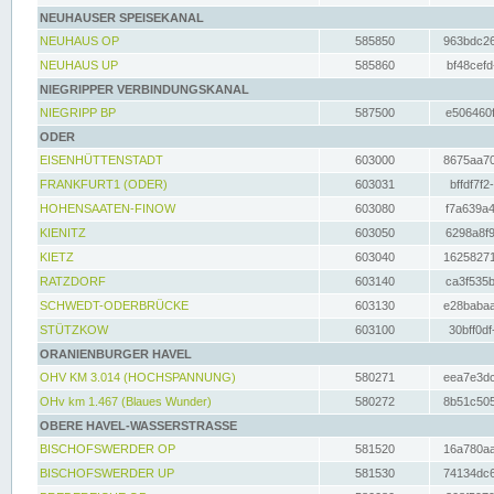
NEUHAUSER SPEISEKANAL
NEUHAUS OP
585850
963bdc26
NEUHAUS UP
585860
bf48cefd
NIEGRIPPER VERBINDUNGSKANAL
NIEGRIPP BP
587500
e506460f
ODER
EISENHÜTTENSTADT
603000
8675aa70
FRANKFURT1 (ODER)
603031
bffdf7f2
HOHENSAATEN-FINOW
603080
f7a639a4
KIENITZ
603050
6298a8f9
KIETZ
603040
16258271
RATZDORF
603140
ca3f535b
SCHWEDT-ODERBRÜCKE
603130
e28babaa
STÜTZKOW
603100
30bff0df
ORANIENBURGER HAVEL
OHV KM 3.014 (HOCHSPANNUNG)
580271
eea7e3dc
OHv km 1.467 (Blaues Wunder)
580272
8b51c505
OBERE HAVEL-WASSERSTRASSE
BISCHOFSWERDER OP
581520
16a780aa
BISCHOFSWERDER UP
581530
74134dc6