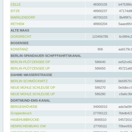
CELLE
48300105
b475386c
EITZE
48900237
47174d8f
MARKLENDORF
48700103
8b4f9f7c
RETHEM
48900204
5aaed954
ALTE MAAS
DORDRECHT
123456785
6c6f84c2
BODENSEE
KONSTANZ
906
aa9179c1
BERLIN-SPANDAUER-SCHIFFFAHRTSKANAL
BERLIN-PLÖTZENSEE OP
586640
ee52ce62
BERLIN-PLÖTZENSEE UP
586650
45721a68
DAHME-WASSERSTRASSE
BERLIN-SCHMÖCKWITZ
586810
6b595707
NEUE MÜHLE SCHLEUSE OP
586270
0e0dbcc9
NEUE MÜHLE SCHLEUSE UP
586280
c9a6c3bf
DORTMUND-EMS-KANAL
BERGESHÖVEDE
34000010
ade3a084
Groppenbruch
27700122
7bbdb421
HASEHUBBRÜCKE
3690010
04572010
HENRICHENBURG OW
27700111
70bee932