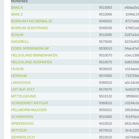
NORDSEE
BAKE A
9510063
e8daa3e2
BAKE Z
9510066
104fdc24
BORKUM FISCHERBALJE
9340020
8727ebfd
BORKUM SÜDSTRAND
9340030
478f21e9
BÜSUM
9510095
5287a3e1
DAGEBÜLL
9570040
6233e901
EIDER-SPERRWERK AP
9530010
04acd7e5
HELGOLAND BINNENHAFEN
9510070
c0ec139b
HELGOLAND SÜDHAFEN
9510075
0d8233b8
HUSUM
9530020
e114aeec
HÖRNUM
9570050
733755fd
LANGEOOG
9390010
a0c1dcb6
LIST AUF SYLT
9570070
5e92d73f
MITTELGRUND
9510132
3ff99b92
NORDERNEY RIFFGAT
9360010
c0244c0e
PELLWORM ANLEGER
9550021
2852b9ab
SCHARHÖRN
9510060
f0197bcf
SPIEKEROOG
9410010
662c4b5e
WITTDÜN
9570010
9c4c11f2
ZEHNERLOCH
9510010
e574d0af