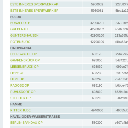
ESTE INNERES SPERRWERK AP
5950082
227b83f7
ESTE INNERES SPERRWERK BP
5950081
5fea1a12
FULDA
BONAFORTH
42900201
23721dfd
GREBENAU
42700202
acd63934
GUNTERSHAUSEN
42900100
213a585d
ROTENBURG
42700100
d1ba62a4
FINOWKANAL
EBERSWALDE OP
693170
3cd46cc7
GRAFENBRÜCK OP
693050
547422fb
LEESENBRÜCK OP
693030
f099ce74
LIEPE OP
693230
6f81b35f
LIEPE UP
693240
79d783d3
RAGÖSE OP
693190
b6bbe4f8
RUHLSDORF OP
693010
6629a4ca
STECHER OP
693210
516fbf8c
HAMME
RITTERHUDE
4940030
f49855d8
HAVEL-ODER-WASSERSTRASSE
BERLIN-SPANDAU OP
580300
e607a4b6