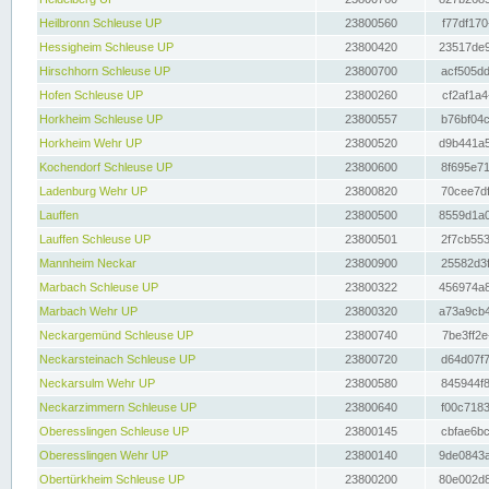
Heilbronn Schleuse UP
23800560
f77df170
Hessigheim Schleuse UP
23800420
23517de9
Hirschhorn Schleuse UP
23800700
acf505dd
Hofen Schleuse UP
23800260
cf2af1a4
Horkheim Schleuse UP
23800557
b76bf04c
Horkheim Wehr UP
23800520
d9b441a5
Kochendorf Schleuse UP
23800600
8f695e71
Ladenburg Wehr UP
23800820
70cee7df
Lauffen
23800500
8559d1a0
Lauffen Schleuse UP
23800501
2f7cb553
Mannheim Neckar
23800900
25582d3f
Marbach Schleuse UP
23800322
456974a8
Marbach Wehr UP
23800320
a73a9cb4
Neckargemünd Schleuse UP
23800740
7be3ff2e
Neckarsteinach Schleuse UP
23800720
d64d07f7
Neckarsulm Wehr UP
23800580
845944f8
Neckarzimmern Schleuse UP
23800640
f00c7183
Oberesslingen Schleuse UP
23800145
cbfae6bc
Oberesslingen Wehr UP
23800140
9de0843a
Obertürkheim Schleuse UP
23800200
80e002d8