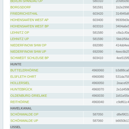
BERLIN-SPANDAU UP
580310
2c68509c
BORGSDORF
581591
1b2e2996
FRIEDRICHSTHAL
603420
314945d6
HOHENSAATEN WEST AP
603400
99309d3e
HOHENSAATEN WEST BP
603310
3404a6e5
LEHNITZ OP
581580
c8a1cf0a
LEHNITZ UP
581590
5bb1f56d
NIEDERFINOW SHW OP
692080
414dd4ee
NIEDERFINOW SHW UP
692090
4eec6b25
SCHWEDT SCHLEUSE BP
603410
4ee515f9
HUNTE
BUTTELERHÖRNE
4960060
b3d88ca6
ELSFLETH OHRT
4960080
531da758
HOLLERSIEL
4960050
2eacef2f
HUNTEBRÜCK
4960070
2e1d458b
OLDENBURG-DRIELAKE
4960030
1b51e55e
REITHÖRNE
4960040
c9df61c4
HAVELKANAL
SCHÖNWALDE OP
587050
d8ef9f21
SCHÖNWALDE UP
587060
b6650b13
IJSSEL