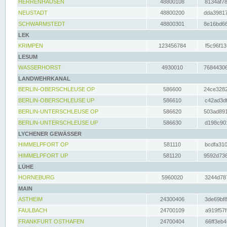
HERRENHAUSEN
48800108
8134af78
NEUSTADT
48800200
dda39817
SCHWARMSTEDT
48800301
8e16bd66
LEK
KRIMPEN
123456784
f5c96f13
LESUM
WASSERHORST
4930010
76844306
LANDWEHRKANAL
BERLIN-OBERSCHLEUSE OP
586600
24ce3282
BERLIN-OBERSCHLEUSE UP
586610
c42ad3df
BERLIN-UNTERSCHLEUSE OP
586620
503ad891
BERLIN-UNTERSCHLEUSE UP
586630
d198c901
LYCHENER GEWÄSSER
HIMMELPFORT OP
581110
bcdfa310
HIMMELPFORT UP
581120
9592d736
LÜHE
HORNEBURG
5960020
3244d787
MAIN
ASTHEIM
24300406
3de69bf8
FAULBACH
24700109
a919f57f
FRANKFURT OSTHAFEN
24700404
66ff3eb4