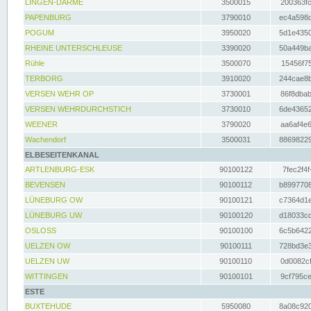
LINGEN-DARME
3500015
200363fc
PAPENBURG
3790010
ec4a598d
POGUM
3950020
5d1e4350
RHEINE UNTERSCHLEUSE
3390020
50a449ba
Rühle
3500070
15456f75
TERBORG
3910020
244cae8b
VERSEN WEHR OP
3730001
86f8dbab
VERSEN WEHRDURCHSTICH
3730010
6de43652
WEENER
3790020
aa6af4e6
Wachendorf
3500031
88698229
ELBESEITENKANAL
ARTLENBURG-ESK
90100122
7fec2f4f
BEVENSEN
90100112
b8997708
LÜNEBURG OW
90100121
c7364d1e
LÜNEBURG UW
90100120
d18033cd
OSLOSS
90100100
6c5b6422
UELZEN OW
90100111
728bd3e3
UELZEN UW
90100110
0d0082cf
WITTINGEN
90100101
9cf795ce
ESTE
BUXTEHUDE
5950080
8a08c920