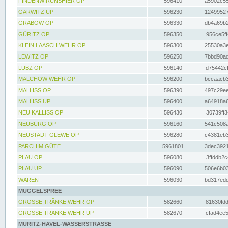
FINDENWIRUNSHIER OP
596410
a5902c55
GARWITZ UP
596230
12499527
GRABOW OP
596330
db4a69b2
GÜRITZ OP
596350
956ce5ff
KLEIN LAASCH WEHR OP
596300
25530a3e
LEWITZ OP
596250
7bbd90ad
LÜBZ OP
596140
d75442cf
MALCHOW WEHR OP
596200
bccaacb3
MALLISS OP
596390
497c29ee
MALLISS UP
596400
a64918a6
NEU KALLISS OP
596430
30739ff3
NEUBURG OP
596160
541c508a
NEUSTADT GLEWE OP
596280
c4381eb3
PARCHIM GÜTE
5961801
3dec3921
PLAU OP
596080
3ffddb2c
PLAU UP
596090
506e6b03
WAREN
596030
bd317edd
MÜGGELSPREE
GROSSE TRÄNKE WEHR OP
582660
81630fdd
GROSSE TRÄNKE WEHR UP
582670
cfad4ee5
MÜRITZ-HAVEL-WASSERSTRASSE