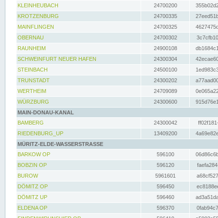
KLEINHEUBACH
24700200
355b02d2
KROTZENBURG
24700335
27eed51b
MAINFLINGEN
24700325
4627475d
OBERNAU
24700302
3c7cfb10
RAUNHEIM
24900108
db1684c1
SCHWEINFURT NEUER HAFEN
24300304
42ecae60
STEINBACH
24500100
1ed983c3
TRUNSTADT
24300202
a77aad00
WERTHEIM
24709089
0e065a22
WÜRZBURG
24300600
915d76e1
MAIN-DONAU-KANAL
BAMBERG
24300042
ff02f181
RIEDENBURG_UP
13409200
4a69e82e
MÜRITZ-ELDE-WASSERSTRASSE
BARKOW OP
596100
06d86c6b
BOBZIN OP
596120
faefa284
BUROW
5961601
a68cf527
DÖMITZ OP
596450
ec8188ee
DÖMITZ UP
596460
ad3a51da
ELDENA OP
596370
0fab94c7