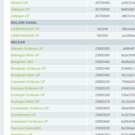
Wintrich UP
26700400
a392113c
Zeltingen OP
26700580
8b802863
Zeltingen UP
26700600
d867e7e9
MALZER KANAL
LIEBENWALDE OP
581540
3f8ceb6d
LIEBENWALDE UP
581550
a1cf60be
NECKAR
Aldingen Schleuse UP
23800280
dfdfb4ff
Beihingen Wehr UP
23800360
8a2e3048
Besigheim SKA
23800460
46d8ed02
Besigheim Schleuse UP
23800480
57db82c7
Besigheim Wehr UP
23800440
42c11b7a
Cannstatt Schleuse UP
23800240
7068d262
Deizisau Schleuse UP
23800120
c5b6243d
Esslingen Schleuse UP
23800180
130a3761
Esslingen Wehr OP
23800176
31c32a38
Feudenheim Schleuse UP
23800840
48a939b9
Gundelsheim UP
23800620
fc1072e4
Guttenbach Schleuse UP
23800660
bd36404b
Hassmersheim AMS
23800630
0e1b8ae0
Heidelberg UP
23800760
827b2685