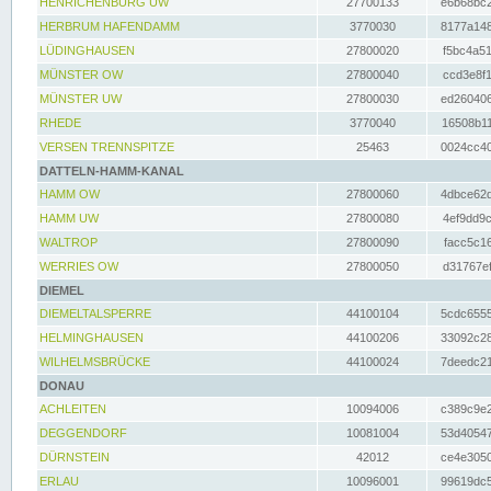
HENRICHENBURG UW
27700133
e6b68bc2
HERBRUM HAFENDAMM
3770030
8177a148
LÜDINGHAUSEN
27800020
f5bc4a51
MÜNSTER OW
27800040
ccd3e8f1
MÜNSTER UW
27800030
ed260406
RHEDE
3770040
16508b11
VERSEN TRENNSPITZE
25463
0024cc40
DATTELN-HAMM-KANAL
HAMM OW
27800060
4dbce62d
HAMM UW
27800080
4ef9dd9c
WALTROP
27800090
facc5c16
WERRIES OW
27800050
d31767ef
DIEMEL
DIEMELTALSPERRE
44100104
5cdc6555
HELMINGHAUSEN
44100206
33092c28
WILHELMSBRÜCKE
44100024
7deedc21
DONAU
ACHLEITEN
10094006
c389c9e2
DEGGENDORF
10081004
53d40547
DÜRNSTEIN
42012
ce4e3050
ERLAU
10096001
99619dc5