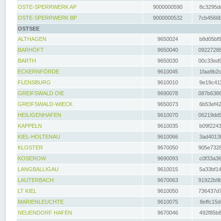
OSTE-SPERRWERK AP
9000000590
8c3295dc
OSTE-SPERRWERK BP
9000000532
7cb4566b
OSTSEE
ALTHAGEN
9650024
b8d05bf9
BARHÖFT
9650040
09227288
BARTH
9650030
00c33ed9
ECKERNFÖRDE
9610045
1faa9b2c
FLENSBURG
9610010
9e19c411
GREIFSWALD OIE
9690078
087b6386
GREIFSWALD-WIECK
9650073
6b53ef42
HEILIGENHAFEN
9610070
06219dd9
KAPPELN
9610035
b09f2243
KIEL-HOLTENAU
9610066
3ad4013f
KLOSTER
9670050
905e7328
KOSEROW
9690093
c0f33a36
LANGBALLIGAU
9610015
5a33bf14
LAUTERBACH
9670063
91922b9b
LT KIEL
9610050
736437d7
MARIENLEUCHTE
9610075
8effc15d
NEUENDORF HAFEN
9670046
492f85b8