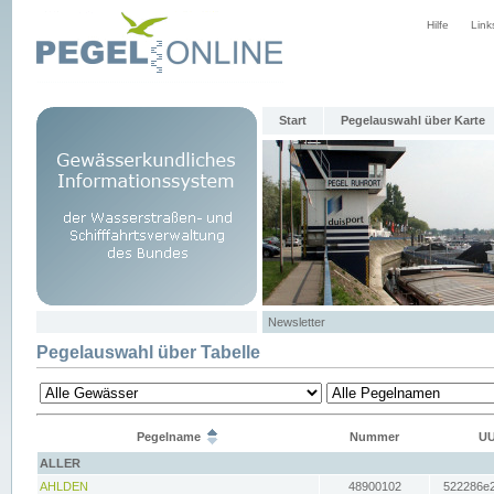
Hilfe
Link
Start
Pegelauswahl über Karte
Newsletter
Pegelauswahl über Tabelle
Pegelname
Nummer
UU
ALLER
AHLDEN
48900102
522286e2