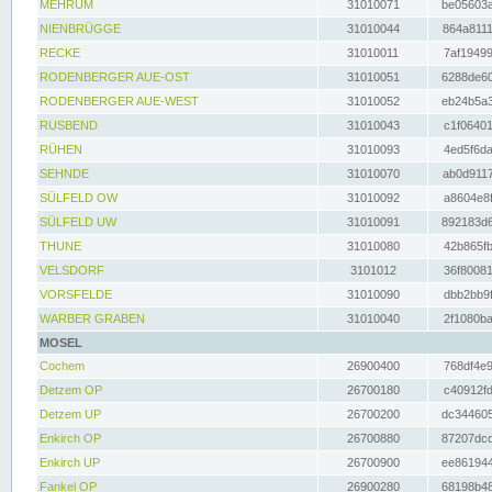
MEHRUM
31010071
be05603a
NIENBRÜGGE
31010044
864a8111
RECKE
31010011
7af19499
RODENBERGER AUE-OST
31010051
6288de60
RODENBERGER AUE-WEST
31010052
eb24b5a3
RUSBEND
31010043
c1f06401
RÜHEN
31010093
4ed5f6da
SEHNDE
31010070
ab0d9117
SÜLFELD OW
31010092
a8604e8f
SÜLFELD UW
31010091
892183d6
THUNE
31010080
42b865fb
VELSDORF
3101012
36f80081
VORSFELDE
31010090
dbb2bb9f
WARBER GRABEN
31010040
2f1080ba
MOSEL
Cochem
26900400
768df4e9
Detzem OP
26700180
c40912fd
Detzem UP
26700200
dc344605
Enkirch OP
26700880
87207dcd
Enkirch UP
26700900
ee861944
Fankel OP
26900280
68198b48