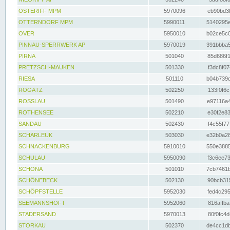
OSTERIFF MPM
5970096
eb90bd3f
OTTERNDORF MPM
5990011
5140295e
OVER
5950010
b02ce5c0
PINNAU-SPERRWERK AP
5970019
391bbba5
PIRNA
501040
85d686f1
PRETZSCH-MAUKEN
501330
f3dc8f07
RIESA
501110
b04b739d
ROGÄTZ
502250
133f0f6c
ROSSLAU
501490
e97116a4
ROTHENSEE
502210
e30f2e83
SANDAU
502430
f4c55f77
SCHARLEUK
503030
e32b0a28
SCHNACKENBURG
5910010
550e3885
SCHULAU
5950090
f3c6ee73
SCHÖNA
501010
7cb7461b
SCHÖNEBECK
502130
90bcb315
SCHÖPFSTELLE
5952030
fed4c295
SEEMANNSHÖFT
5952060
816affba
STADERSAND
5970013
80f0fc4d
STORKAU
502370
de4cc1db