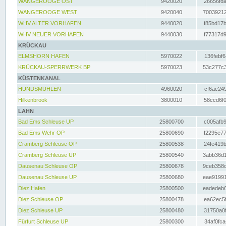
WANGEROOGE OST
9420020
26656fda
WANGEROOGE WEST
9420040
70039212
WHV ALTER VORHAFEN
9440020
f85bd17b
WHV NEUER VORHAFEN
9440030
f77317d9
KRÜCKAU
ELMSHORN HAFEN
5970022
136febf6
KRÜCKAU-SPERRWERK BP
5970023
53c277c3
KÜSTENKANAL
HUNDSMÜHLEN
4960020
cf6ac249
Hilkenbrook
3800010
58ccd6f0
LAHN
Bad Ems Schleuse UP
25800700
c005afb9
Bad Ems Wehr OP
25800690
f2295e77
Cramberg Schleuse OP
25800538
24fe419b
Cramberg Schleuse UP
25800540
3abb36d1
Dausenau Schleuse OP
25800678
9ceb358c
Dausenau Schleuse UP
25800680
eae91991
Diez Hafen
25800500
eadedeb6
Diez Schleuse OP
25800478
ea62ec5f
Diez Schleuse UP
25800480
31750a0f
Fürfurt Schleuse UP
25800300
34af0fca