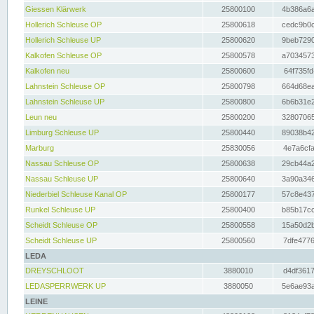
Giessen Klärwerk
25800100
4b386a6a
Hollerich Schleuse OP
25800618
cedc9b0c
Hollerich Schleuse UP
25800620
9beb7290
Kalkofen Schleuse OP
25800578
a7034573
Kalkofen neu
25800600
64f735fd
Lahnstein Schleuse OP
25800798
664d68ea
Lahnstein Schleuse UP
25800800
6b6b31e2
Leun neu
25800200
32807065
Limburg Schleuse UP
25800440
89038b42
Marburg
25830056
4e7a6cfa
Nassau Schleuse OP
25800638
29cb44a2
Nassau Schleuse UP
25800640
3a90a346
Niederbiel Schleuse Kanal OP
25800177
57c8e437
Runkel Schleuse UP
25800400
b85b17cc
Scheidt Schleuse OP
25800558
15a50d2b
Scheidt Schleuse UP
25800560
7dfe4776
LEDA
DREYSCHLOOT
3880010
d4df3617
LEDASPERRWERK UP
3880050
5e6ae93a
LEINE