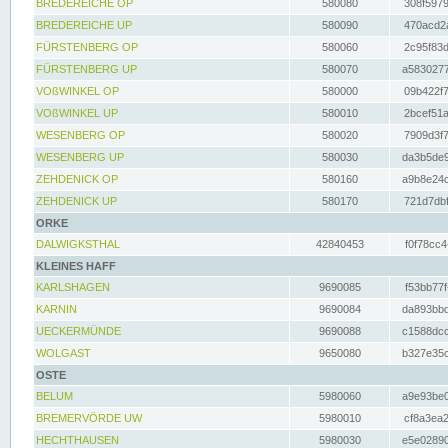
BREDEREICHE OP
580080
308f5979
BREDEREICHE UP
580090
470acd2a
FÜRSTENBERG OP
580060
2c95f83d
FÜRSTENBERG UP
580070
a5830277
VOßWINKEL OP
580000
09b422f7
VOßWINKEL UP
580010
2bcef51a
WESENBERG OP
580020
7909d3f7
WESENBERG UP
580030
da3b5de9
ZEHDENICK OP
580160
a9b8e24c
ZEHDENICK UP
580170
721d7dbf
ORKE
DALWIGKSTHAL
42840453
f0f78cc4
KLEINES HAFF
KARLSHAGEN
9690085
f53bb77f
KARNIN
9690084
da893bbd
UECKERMÜNDE
9690088
c1588dcc
WOLGAST
9650080
b327e35c
OSTE
BELUM
5980060
a9e93be0
BREMERVÖRDE UW
5980010
cf8a3ea2
HECHTHAUSEN
5980030
e5e02890