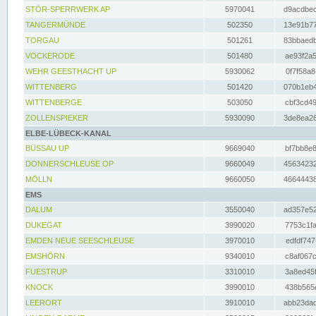
STÖR-SPERRWERK AP
5970041
d9acdbec
TANGERMÜNDE
502350
13e91b77
TORGAU
501261
83bbaedb
VOCKERODE
501480
ae93f2a5
WEHR GEESTHACHT UP
5930062
0f7f58a8
WITTENBERG
501420
070b1eb4
WITTENBERGE
503050
cbf3cd49
ZOLLENSPIEKER
5930090
3de8ea26
ELBE-LÜBECK-KANAL
BÜSSAU UP
9669040
bf7bb8e8
DONNERSCHLEUSE OP
9660049
45634232
MÖLLN
9660050
46644438
EMS
DALUM
3550040
ad357e52
DUKEGAT
3990020
7753c1fa
EMDEN NEUE SEESCHLEUSE
3970010
edfdf747
EMSHÖRN
9340010
c8af067c
FUESTRUP
3310010
3a8ed45f
KNOCK
3990010
438b565e
LEERORT
3910010
abb23dad