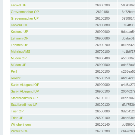
Fankel UP
26900300
583420a8
Grevenmacher OP
2610180
6e72bebf
Grevenmacher UP
26100200
69308142
Koblenz OP
26900880
3f64ff08
Koblenz UP
26900900
9dbcac54
Lehmen OP
26900680
d0abe01a
Lehmen UP
26900700
dc1bb420
Mehring AMS
26700100
4c1b6f17
Müden OP
26900480
a5c880a3
Müden UP
26900500
edc67ca3
Perl
26100100
c263ea53
Ruwer
26500150
abd34ee6
Sankt Aldegund OP
26900080
e4d6a271
Sankt Aldegund UP
26900100
20640279
Stadtbredimus OP
26100110
cceb7060
Stadtbredimus UP
26100130
dfdf753b
Trier OP
26500080
9d2b4126
Trier UP
26500100
3bec53ca
Wincheringen
26100140
bb5560fc
Wintrich OP
26700380
cb4789e4