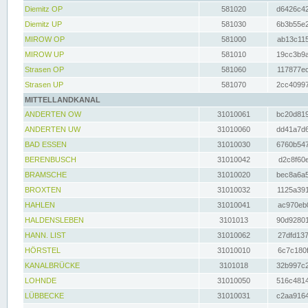
Diemitz OP
581020
d6426c42
Diemitz UP
581030
6b3b55e2
MIROW OP
581000
ab13c115
MIROW UP
581010
19cc3b9a
Strasen OP
581060
117877ec
Strasen UP
581070
2cc40997
MITTELLANDKANAL
ANDERTEN OW
31010061
bc20d819
ANDERTEN UW
31010060
dd41a7d6
BAD ESSEN
31010030
6760b547
BERENBUSCH
31010042
d2c8f60e
BRAMSCHE
31010020
bec8a6a5
BROXTEN
31010032
1125a391
HAHLEN
31010041
ac970eb0
HALDENSLEBEN
3101013
90d92801
HANN. LIST
31010062
27dfd137
HÖRSTEL
31010010
6c7c180f
KANALBRÜCKE
3101018
32b997c2
LOHNDE
31010050
516c4814
LÜBBECKE
31010031
c2aa9164