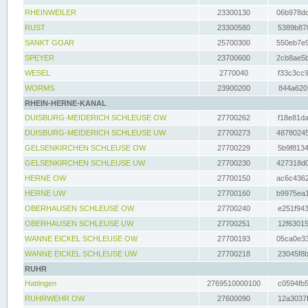
RHEINWEILER
23300130
06b978dd
RUST
23300580
5389b878
SANKT GOAR
25700300
550eb7e9
SPEYER
23700600
2cb8ae5b
WESEL
2770040
f33c3cc9
WORMS
23900200
844a620f
RHEIN-HERNE-KANAL
DUISBURG-MEIDERICH SCHLEUSE OW
27700262
f18e81da
DUISBURG-MEIDERICH SCHLEUSE UW
27700273
48780245
GELSENKIRCHEN SCHLEUSE OW
27700229
5b9f8134
GELSENKIRCHEN SCHLEUSE UW
27700230
427318d0
HERNE OW
27700150
ac6c4362
HERNE UW
27700160
b9975ea1
OBERHAUSEN SCHLEUSE OW
27700240
e251f943
OBERHAUSEN SCHLEUSE UW
27700251
12f63015
WANNE EICKEL SCHLEUSE OW
27700193
05ca0e33
WANNE EICKEL SCHLEUSE UW
27700218
23045f8b
RUHR
Hattingen
2769510000100
c0594fb5
RUHRWEHR OW
27600090
12a3037f