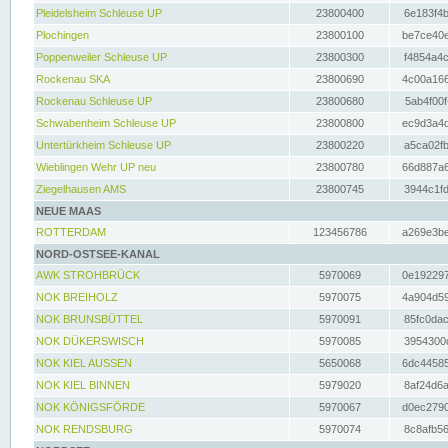
Pleidelsheim Schleuse UP
23800400
6e183f4b
Plochingen
23800100
be7ce40e
Poppenweiler Schleuse UP
23800300
f4854a4c
Rockenau SKA
23800690
4c00a166
Rockenau Schleuse UP
23800680
5ab4f00f
Schwabenheim Schleuse UP
23800800
ec9d3a4d
Untertürkheim Schleuse UP
23800220
a5ca02fb
Wieblingen Wehr UP neu
23800780
66d887a6
Ziegelhausen AMS
23800745
3944c1fd
NEUE MAAS
ROTTERDAM
123456786
a269e3be
NORD-OSTSEE-KANAL
AWK STROHBRÜCK
5970069
0e192297
NOK BREIHOLZ
5970075
4a904d59
NOK BRUNSBÜTTEL
5970091
85fc0dac
NOK DÜKERSWISCH
5970085
3954300d
NOK KIEL AUSSEN
5650068
6dc44585
NOK KIEL BINNEN
5979020
8af24d6a
NOK KÖNIGSFÖRDE
5970067
d0ec2790
NOK RENDSBURG
5970074
8c8afb56