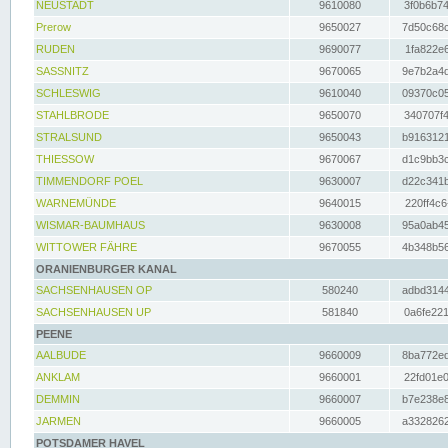
NEUSTADT
9610080
3f0b6b74
Prerow
9650027
7d50c68c
RUDEN
9690077
1fa822e6
SASSNITZ
9670065
9e7b2a4d
SCHLESWIG
9610040
09370c05
STAHLBRODE
9650070
340707f4
STRALSUND
9650043
b9163121
THIESSOW
9670067
d1c9bb3c
TIMMENDORF POEL
9630007
d22c341b
WARNEMÜNDE
9640015
220ff4c6
WISMAR-BAUMHAUS
9630008
95a0ab45
WITTOWER FÄHRE
9670055
4b348b56
ORANIENBURGER KANAL
SACHSENHAUSEN OP
580240
adbd3144
SACHSENHAUSEN UP
581840
0a6fe221
PEENE
AALBUDE
9660009
8ba772ed
ANKLAM
9660001
22fd01e0
DEMMIN
9660007
b7e238e8
JARMEN
9660005
a3328262
POTSDAMER HAVEL