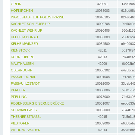
GREIN
420091
f3bf0b0b
HOFKIRCHEN
10088003
616dd98e
INGOLSTADT LUITPOLDSTRASSE
10046105
824a046b
KACHLET SCHLEUSE UP
10090708
0fd56e0a
KACHLET WEHR UP
10090408
560cf185
KELHEIM DONAU
10053009
296fc6d4
KELHEIMWINZER
10054500
c9409937
KIENSTOCK
42011
56178f74
KORNEUBURG
42013
ff44be4a
MAUTHAUSEN
42009
6b002fef
OBERNDORF
10056302
e476bcad
PASSAU DONAU
10091008
9f12c405
PASSAU ILZSTADT
10092000
33ceb441
PFATTER
10068006
f768173a
PFELLING
10078000
7fe63a95
REGENSBURG EISERNE BRÜCKE
10061007
eebd633a
SCHWABELWEIS
10062000
7644f1d7
THEBNERSTRASSL
42015
f7b5c3d3
VILSHOFEN
10089006
e6d68ab7
WILDUNGSMAUER
42014
35846b8b