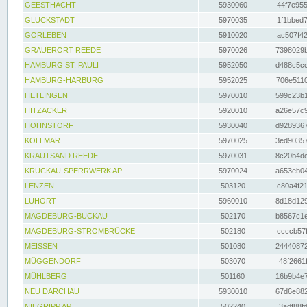
GEESTHACHT
5930060
44f7e955
GLÜCKSTADT
5970035
1f1bbed7
GORLEBEN
5910020
ac507f42
GRAUERORT REEDE
5970026
7398029b
HAMBURG ST. PAULI
5952050
d488c5cc
HAMBURG-HARBURG
5952025
706e5110
HETLINGEN
5970010
599c23b1
HITZACKER
5920010
a26e57c9
HOHNSTORF
5930040
d9289367
KOLLMAR
5970025
3ed90357
KRAUTSAND REEDE
5970031
8c20b4dc
KRÜCKAU-SPERRWERK AP
5970024
a653eb04
LENZEN
503120
c80a4f21
LÜHORT
5960010
8d18d129
MAGDEBURG-BUCKAU
502170
b8567c1e
MAGDEBURG-STROMBRÜCKE
502180
ccccb57f
MEISSEN
501080
24440872
MÜGGENDORF
503070
48f2661f
MÜHLBERG
501160
16b9b4e7
NEU DARCHAU
5930010
67d6e882
NIEGRIPP AP
502240
3adf88fd