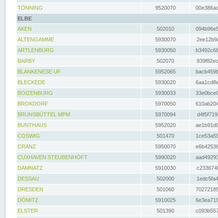
TÖNNING
9520070
00e386ac
ELBE
AKEN
502010
094b96e5
ALTENGAMME
5930070
2ee12b9a
ARTLENBURG
5930050
b3492c68
BARBY
502070
939f82ec
BLANKENESE UF
5952065
bacb459b
BLECKEDE
5930020
6aa1cd8e
BOIZENBURG
5930033
33e0bce0
BROKDORF
5970050
610ab204
BRUNSBÜTTEL MPM
5970094
d4f5f719
BUNTHAUS
5952020
ae1b91d0
COSWIG
501470
1ce53a59
CRANZ
5950070
e6b42536
CUXHAVEN STEUBENHÖFT
5990020
aad49293
DAMNATZ
5910030
c233674f
DESSAU
502000
1edc5fa4
DRESDEN
501060
70272185
DÖMITZ
5910025
6e3ea719
ELSTER
501390
c093b557