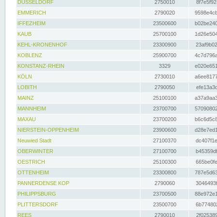
DÜSSELDORF
2750010
8f7e5f92
EMMERICH
2790020
9598e4cb
IFFEZHEIM
23500600
b02be240
KAUB
25700100
1d26e504
KEHL-KRONENHOF
23300900
23af9b02
KOBLENZ
25900700
4c7d796a
KONSTANZ-RHEIN
3329
e020e651
KÖLN
2730010
a6ee8177
LOBITH
2790050
efe13a3d
MAINZ
25100100
a37a9aa3
MANNHEIM
23700700
57090802
MAXAU
23700200
b6c6d5c8
NIERSTEIN-OPPENHEIM
23900600
d28e7ed1
Neuwied Stadt
27100370
dc407f1e
OBERWINTER
27100700
b45359df
OESTRICH
25100300
665be0fe
OTTENHEIM
23300800
787e5d63
PANNERDENSE KOP
2790060
3046493f
PHILIPPSBURG
23700500
88e972e1
PLITTERSDORF
23500700
6b774802
REES
2790010
2f025389