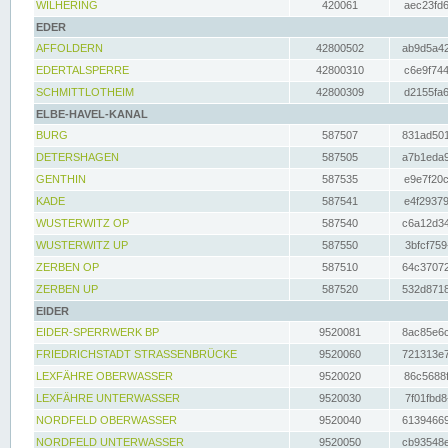
WILHERING
420061
aec23fd6
EDER
AFFOLDERN
42800502
ab9d5a42
EDERTALSPERRE
42800310
c6e9f744
SCHMITTLOTHEIM
42800309
d2155fa6
ELBE-HAVEL-KANAL
BURG
587507
831ad501
DETERSHAGEN
587505
a7b1eda9
GENTHIN
587535
e9e7f20c
KADE
587541
e4f29379
WUSTERWITZ OP
587540
c6a12d34
WUSTERWITZ UP
587550
3bfcf759
ZERBEN OP
587510
64c37072
ZERBEN UP
587520
532d8718
EIDER
EIDER-SPERRWERK BP
9520081
8ac85e6c
FRIEDRICHSTADT STRASSENBRÜCKE
9520060
721313e7
LEXFÄHRE OBERWASSER
9520020
86c5688f
LEXFÄHRE UNTERWASSER
9520030
7f01fbd8
NORDFELD OBERWASSER
9520040
61394669
NORDFELD UNTERWASSER
9520050
cb93548e