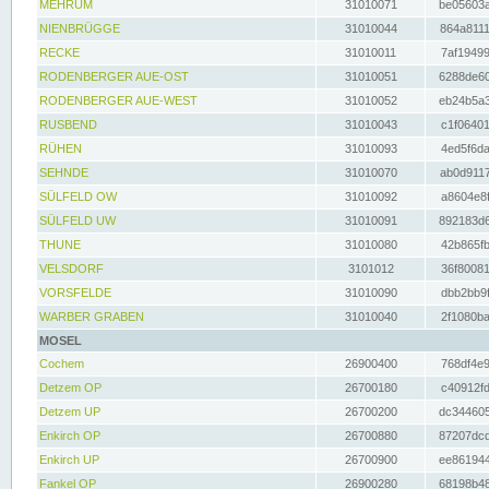
MEHRUM
31010071
be05603a
NIENBRÜGGE
31010044
864a8111
RECKE
31010011
7af19499
RODENBERGER AUE-OST
31010051
6288de60
RODENBERGER AUE-WEST
31010052
eb24b5a3
RUSBEND
31010043
c1f06401
RÜHEN
31010093
4ed5f6da
SEHNDE
31010070
ab0d9117
SÜLFELD OW
31010092
a8604e8f
SÜLFELD UW
31010091
892183d6
THUNE
31010080
42b865fb
VELSDORF
3101012
36f80081
VORSFELDE
31010090
dbb2bb9f
WARBER GRABEN
31010040
2f1080ba
MOSEL
Cochem
26900400
768df4e9
Detzem OP
26700180
c40912fd
Detzem UP
26700200
dc344605
Enkirch OP
26700880
87207dcd
Enkirch UP
26700900
ee861944
Fankel OP
26900280
68198b48