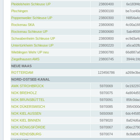
Pleidelsheim Schleuse UP
23800400
6e183f4b
Plochingen
23800100
be7ce40e
Poppenweiler Schleuse UP
23800300
f4854a4c
Rockenau SKA
23800690
4c00a166
Rockenau Schleuse UP
23800680
5ab4f00f
Schwabenheim Schleuse UP
23800800
ec9d3a4d
Untertürkheim Schleuse UP
23800220
a5ca02fb
Wieblingen Wehr UP neu
23800780
66d887a6
Ziegelhausen AMS
23800745
3944c1fd
NEUE MAAS
ROTTERDAM
123456786
a269e3be
NORD-OSTSEE-KANAL
AWK STROHBRÜCK
5970069
0e192297
NOK BREIHOLZ
5970075
4a904d59
NOK BRUNSBÜTTEL
5970091
85fc0dac
NOK DÜKERSWISCH
5970085
3954300d
NOK KIEL AUSSEN
5650068
6dc44585
NOK KIEL BINNEN
5979020
8af24d6a
NOK KÖNIGSFÖRDE
5970067
d0ec2790
NOK RENDSBURG
5970074
8c8afb56