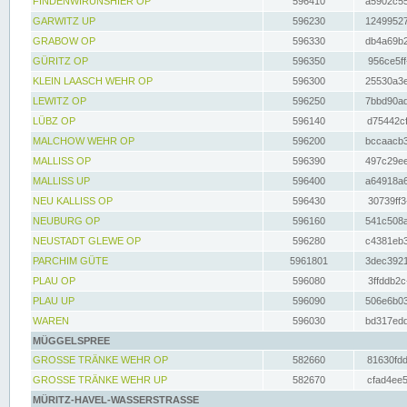
FINDENWIRUNSHIER OP
596410
a5902c55
GARWITZ UP
596230
12499527
GRABOW OP
596330
db4a69b2
GÜRITZ OP
596350
956ce5ff
KLEIN LAASCH WEHR OP
596300
25530a3e
LEWITZ OP
596250
7bbd90ad
LÜBZ OP
596140
d75442cf
MALCHOW WEHR OP
596200
bccaacb3
MALLISS OP
596390
497c29ee
MALLISS UP
596400
a64918a6
NEU KALLISS OP
596430
30739ff3
NEUBURG OP
596160
541c508a
NEUSTADT GLEWE OP
596280
c4381eb3
PARCHIM GÜTE
5961801
3dec3921
PLAU OP
596080
3ffddb2c
PLAU UP
596090
506e6b03
WAREN
596030
bd317edd
MÜGGELSPREE
GROSSE TRÄNKE WEHR OP
582660
81630fdd
GROSSE TRÄNKE WEHR UP
582670
cfad4ee5
MÜRITZ-HAVEL-WASSERSTRASSE