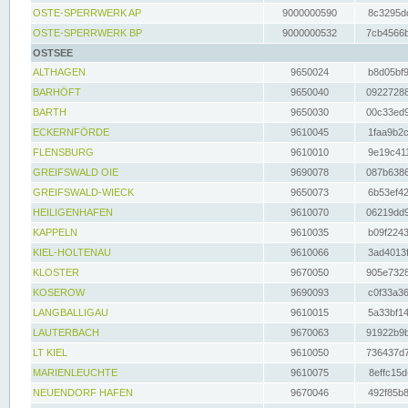
OSTE-SPERRWERK AP
9000000590
8c3295dc
OSTE-SPERRWERK BP
9000000532
7cb4566b
OSTSEE
ALTHAGEN
9650024
b8d05bf9
BARHÖFT
9650040
09227288
BARTH
9650030
00c33ed9
ECKERNFÖRDE
9610045
1faa9b2c
FLENSBURG
9610010
9e19c411
GREIFSWALD OIE
9690078
087b6386
GREIFSWALD-WIECK
9650073
6b53ef42
HEILIGENHAFEN
9610070
06219dd9
KAPPELN
9610035
b09f2243
KIEL-HOLTENAU
9610066
3ad4013f
KLOSTER
9670050
905e7328
KOSEROW
9690093
c0f33a36
LANGBALLIGAU
9610015
5a33bf14
LAUTERBACH
9670063
91922b9b
LT KIEL
9610050
736437d7
MARIENLEUCHTE
9610075
8effc15d
NEUENDORF HAFEN
9670046
492f85b8