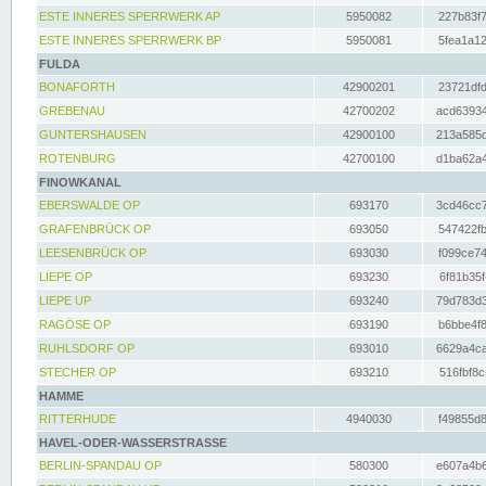
ESTE INNERES SPERRWERK AP
5950082
227b83f7
ESTE INNERES SPERRWERK BP
5950081
5fea1a12
FULDA
BONAFORTH
42900201
23721dfd
GREBENAU
42700202
acd63934
GUNTERSHAUSEN
42900100
213a585d
ROTENBURG
42700100
d1ba62a4
FINOWKANAL
EBERSWALDE OP
693170
3cd46cc7
GRAFENBRÜCK OP
693050
547422fb
LEESENBRÜCK OP
693030
f099ce74
LIEPE OP
693230
6f81b35f
LIEPE UP
693240
79d783d3
RAGÖSE OP
693190
b6bbe4f8
RUHLSDORF OP
693010
6629a4ca
STECHER OP
693210
516fbf8c
HAMME
RITTERHUDE
4940030
f49855d8
HAVEL-ODER-WASSERSTRASSE
BERLIN-SPANDAU OP
580300
e607a4b6