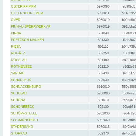
OSTERIFF MPM
5970096
eb90bd3f
OTTERNDORF MPM
5990011
5140295e
OVER
5950010
b02ce5c0
PINNAU-SPERRWERK AP
5970019
391bbba5
PIRNA
501040
85d686f1
PRETZSCH-MAUKEN
501330
f3dc8f07
RIESA
501110
b04b739d
ROGÄTZ
502250
133f0f6c
ROSSLAU
501490
e97116a4
ROTHENSEE
502210
e30f2e83
SANDAU
502430
f4c55f77
SCHARLEUK
503030
e32b0a28
SCHNACKENBURG
5910010
550e3885
SCHULAU
5950090
f3c6ee73
SCHÖNA
501010
7cb7461b
SCHÖNEBECK
502130
90bcb315
SCHÖPFSTELLE
5952030
fed4c295
SEEMANNSHÖFT
5952060
816affba
STADERSAND
5970013
80f0fc4d
STORKAU
502370
de4cc1db