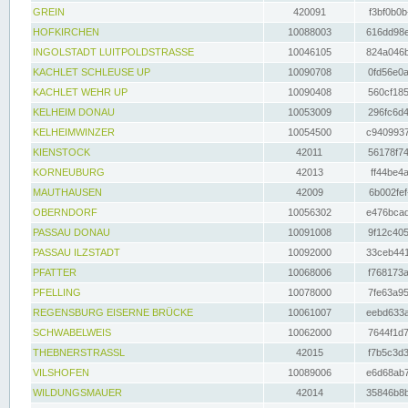
GREIN
420091
f3bf0b0b
HOFKIRCHEN
10088003
616dd98e
INGOLSTADT LUITPOLDSTRASSE
10046105
824a046b
KACHLET SCHLEUSE UP
10090708
0fd56e0a
KACHLET WEHR UP
10090408
560cf185
KELHEIM DONAU
10053009
296fc6d4
KELHEIMWINZER
10054500
c9409937
KIENSTOCK
42011
56178f74
KORNEUBURG
42013
ff44be4a
MAUTHAUSEN
42009
6b002fef
OBERNDORF
10056302
e476bcad
PASSAU DONAU
10091008
9f12c405
PASSAU ILZSTADT
10092000
33ceb441
PFATTER
10068006
f768173a
PFELLING
10078000
7fe63a95
REGENSBURG EISERNE BRÜCKE
10061007
eebd633a
SCHWABELWEIS
10062000
7644f1d7
THEBNERSTRASSL
42015
f7b5c3d3
VILSHOFEN
10089006
e6d68ab7
WILDUNGSMAUER
42014
35846b8b