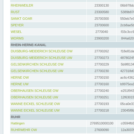
RHEINWEILER
23300130
06b978dd
RUST
23300580
5389b878
SANKT GOAR
25700300
550eb7e9
SPEYER
23700600
2cb8ae5b
WESEL
2770040
f33c3cc9
WORMS
23900200
844a620f
RHEIN-HERNE-KANAL
DUISBURG-MEIDERICH SCHLEUSE OW
27700262
f18e81da
DUISBURG-MEIDERICH SCHLEUSE UW
27700273
48780245
GELSENKIRCHEN SCHLEUSE OW
27700229
5b9f8134
GELSENKIRCHEN SCHLEUSE UW
27700230
427318d0
HERNE OW
27700150
ac6c4362
HERNE UW
27700160
b9975ea1
OBERHAUSEN SCHLEUSE OW
27700240
e251f943
OBERHAUSEN SCHLEUSE UW
27700251
12f63015
WANNE EICKEL SCHLEUSE OW
27700193
05ca0e33
WANNE EICKEL SCHLEUSE UW
27700218
23045f8b
RUHR
Hattingen
2769510000100
c0594fb5
RUHRWEHR OW
27600090
12a3037f