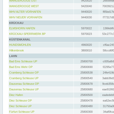
WANGEROOGE OST
9420020
26656fda
WANGEROOGE WEST
9420040
70039212
WHV ALTER VORHAFEN
9440020
f85bd17b
WHV NEUER VORHAFEN
9440030
f77317d9
KRÜCKAU
ELMSHORN HAFEN
5970022
136febf6
KRÜCKAU-SPERRWERK BP
5970023
53c277c3
KÜSTENKANAL
HUNDSMÜHLEN
4960020
cf6ac249
Hilkenbrook
3800010
58ccd6f0
LAHN
Bad Ems Schleuse UP
25800700
c005afb9
Bad Ems Wehr OP
25800690
f2295e77
Cramberg Schleuse OP
25800538
24fe419b
Cramberg Schleuse UP
25800540
3abb36d1
Dausenau Schleuse OP
25800678
9ceb358c
Dausenau Schleuse UP
25800680
eae91991
Diez Hafen
25800500
eadedeb6
Diez Schleuse OP
25800478
ea62ec5f
Diez Schleuse UP
25800480
31750a0f
Fürfurt Schleuse UP
25800300
34af0fca