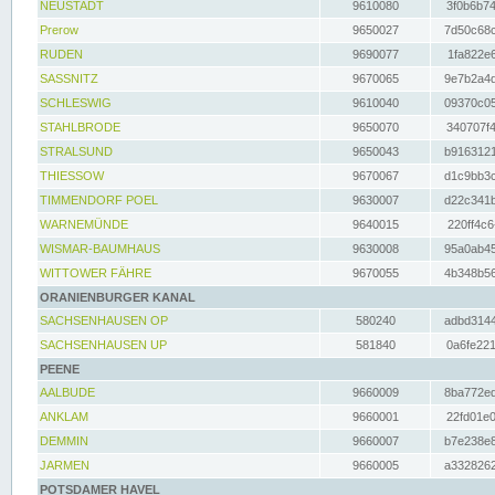
NEUSTADT
9610080
3f0b6b74
Prerow
9650027
7d50c68c
RUDEN
9690077
1fa822e6
SASSNITZ
9670065
9e7b2a4d
SCHLESWIG
9610040
09370c05
STAHLBRODE
9650070
340707f4
STRALSUND
9650043
b9163121
THIESSOW
9670067
d1c9bb3c
TIMMENDORF POEL
9630007
d22c341b
WARNEMÜNDE
9640015
220ff4c6
WISMAR-BAUMHAUS
9630008
95a0ab45
WITTOWER FÄHRE
9670055
4b348b56
ORANIENBURGER KANAL
SACHSENHAUSEN OP
580240
adbd3144
SACHSENHAUSEN UP
581840
0a6fe221
PEENE
AALBUDE
9660009
8ba772ed
ANKLAM
9660001
22fd01e0
DEMMIN
9660007
b7e238e8
JARMEN
9660005
a3328262
POTSDAMER HAVEL