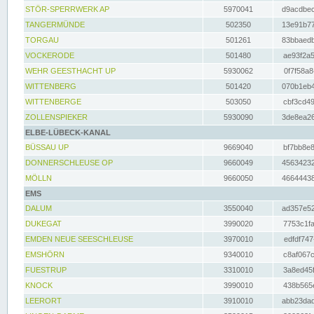
STÖR-SPERRWERK AP
5970041
d9acdbec
TANGERMÜNDE
502350
13e91b77
TORGAU
501261
83bbaedb
VOCKERODE
501480
ae93f2a5
WEHR GEESTHACHT UP
5930062
0f7f58a8
WITTENBERG
501420
070b1eb4
WITTENBERGE
503050
cbf3cd49
ZOLLENSPIEKER
5930090
3de8ea26
ELBE-LÜBECK-KANAL
BÜSSAU UP
9669040
bf7bb8e8
DONNERSCHLEUSE OP
9660049
45634232
MÖLLN
9660050
46644438
EMS
DALUM
3550040
ad357e52
DUKEGAT
3990020
7753c1fa
EMDEN NEUE SEESCHLEUSE
3970010
edfdf747
EMSHÖRN
9340010
c8af067c
FUESTRUP
3310010
3a8ed45f
KNOCK
3990010
438b565e
LEERORT
3910010
abb23dad