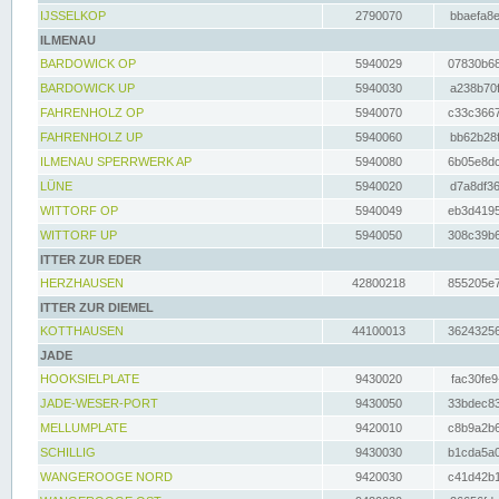
IJSSELKOP
2790070
bbaefa8e
ILMENAU
BARDOWICK OP
5940029
07830b68
BARDOWICK UP
5940030
a238b70f
FAHRENHOLZ OP
5940070
c33c3667
FAHRENHOLZ UP
5940060
bb62b28f
ILMENAU SPERRWERK AP
5940080
6b05e8dc
LÜNE
5940020
d7a8df36
WITTORF OP
5940049
eb3d4195
WITTORF UP
5940050
308c39b6
ITTER ZUR EDER
HERZHAUSEN
42800218
855205e7
ITTER ZUR DIEMEL
KOTTHAUSEN
44100013
36243256
JADE
HOOKSIELPLATE
9430020
fac30fe9
JADE-WESER-PORT
9430050
33bdec83
MELLUMPLATE
9420010
c8b9a2b6
SCHILLIG
9430030
b1cda5a0
WANGEROOGE NORD
9420030
c41d42b1