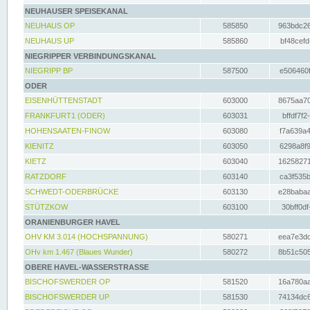
NEUHAUSER SPEISEKANAL
NEUHAUS OP
585850
963bdc26
NEUHAUS UP
585860
bf48cefd
NIEGRIPPER VERBINDUNGSKANAL
NIEGRIPP BP
587500
e506460f
ODER
EISENHÜTTENSTADT
603000
8675aa70
FRANKFURT1 (ODER)
603031
bffdf7f2
HOHENSAATEN-FINOW
603080
f7a639a4
KIENITZ
603050
6298a8f9
KIETZ
603040
16258271
RATZDORF
603140
ca3f535b
SCHWEDT-ODERBRÜCKE
603130
e28babaa
STÜTZKOW
603100
30bff0df
ORANIENBURGER HAVEL
OHV KM 3.014 (HOCHSPANNUNG)
580271
eea7e3dc
OHv km 1.467 (Blaues Wunder)
580272
8b51c505
OBERE HAVEL-WASSERSTRASSE
BISCHOFSWERDER OP
581520
16a780aa
BISCHOFSWERDER UP
581530
74134dc6