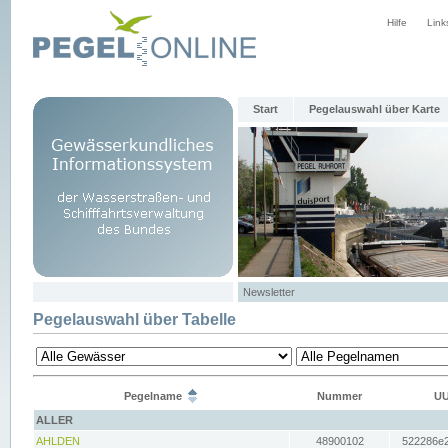
Hilfe
Link
Start
Pegelauswahl über Karte
Newsletter
Pegelauswahl über Tabelle
Pegelname
Nummer
UU
ALLER
AHLDEN
48900102
522286e2