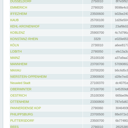
DÜSSELDORF
2750010
8f7e5f92
EMMERICH
2790020
9598e4cb
IFFEZHEIM
23500600
b02be240
KAUB
25700100
1d26e504
KEHL-KRONENHOF
23300900
23af9b02
KOBLENZ
25900700
4c7d796a
KONSTANZ-RHEIN
3329
e020e651
KÖLN
2730010
a6ee8177
LOBITH
2790050
efe13a3d
MAINZ
25100100
a37a9aa3
MANNHEIM
23700700
57090802
MAXAU
23700200
b6c6d5c8
NIERSTEIN-OPPENHEIM
23900600
d28e7ed1
Neuwied Stadt
27100370
dc407f1e
OBERWINTER
27100700
b45359df
OESTRICH
25100300
665be0fe
OTTENHEIM
23300800
787e5d63
PANNERDENSE KOP
2790060
3046493f
PHILIPPSBURG
23700500
88e972e1
PLITTERSDORF
23500700
6b774802
REES
2790010
2f025389