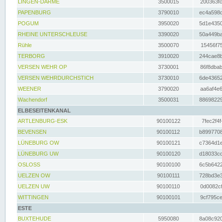
LINGEN-DARME
3500015
200363fc
PAPENBURG
3790010
ec4a598d
POGUM
3950020
5d1e4350
RHEINE UNTERSCHLEUSE
3390020
50a449ba
Rühle
3500070
15456f75
TERBORG
3910020
244cae8b
VERSEN WEHR OP
3730001
86f8dbab
VERSEN WEHRDURCHSTICH
3730010
6de43652
WEENER
3790020
aa6af4e6
Wachendorf
3500031
88698229
ELBESEITENKANAL
ARTLENBURG-ESK
90100122
7fec2f4f
BEVENSEN
90100112
b8997708
LÜNEBURG OW
90100121
c7364d1e
LÜNEBURG UW
90100120
d18033cd
OSLOSS
90100100
6c5b6422
UELZEN OW
90100111
728bd3e3
UELZEN UW
90100110
0d0082cf
WITTINGEN
90100101
9cf795ce
ESTE
BUXTEHUDE
5950080
8a08c920