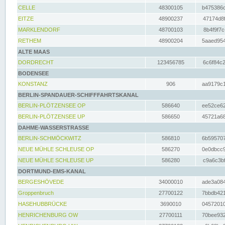
CELLE
48300105
b475386c
EITZE
48900237
47174d8f
MARKLENDORF
48700103
8b4f9f7c
RETHEM
48900204
5aaed954
ALTE MAAS
DORDRECHT
123456785
6c6f84c2
BODENSEE
KONSTANZ
906
aa9179c1
BERLIN-SPANDAUER-SCHIFFFAHRTSKANAL
BERLIN-PLÖTZENSEE OP
586640
ee52ce62
BERLIN-PLÖTZENSEE UP
586650
45721a68
DAHME-WASSERSTRASSE
BERLIN-SCHMÖCKWITZ
586810
6b595707
NEUE MÜHLE SCHLEUSE OP
586270
0e0dbcc9
NEUE MÜHLE SCHLEUSE UP
586280
c9a6c3bf
DORTMUND-EMS-KANAL
BERGESHÖVEDE
34000010
ade3a084
Groppenbruch
27700122
7bbdb421
HASEHUBBRÜCKE
3690010
04572010
HENRICHENBURG OW
27700111
70bee932