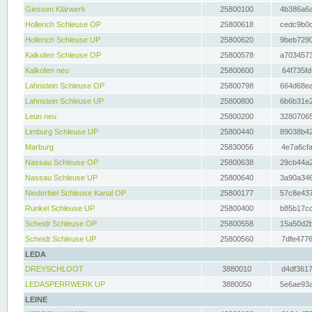
Giessen Klärwerk
25800100
4b386a6a
Hollerich Schleuse OP
25800618
cedc9b0c
Hollerich Schleuse UP
25800620
9beb7290
Kalkofen Schleuse OP
25800578
a7034573
Kalkofen neu
25800600
64f735fd
Lahnstein Schleuse OP
25800798
664d68ea
Lahnstein Schleuse UP
25800800
6b6b31e2
Leun neu
25800200
32807065
Limburg Schleuse UP
25800440
89038b42
Marburg
25830056
4e7a6cfa
Nassau Schleuse OP
25800638
29cb44a2
Nassau Schleuse UP
25800640
3a90a346
Niederbiel Schleuse Kanal OP
25800177
57c8e437
Runkel Schleuse UP
25800400
b85b17cc
Scheidt Schleuse OP
25800558
15a50d2b
Scheidt Schleuse UP
25800560
7dfe4776
LEDA
DREYSCHLOOT
3880010
d4df3617
LEDASPERRWERK UP
3880050
5e6ae93a
LEINE