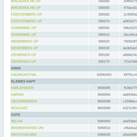
BREDEREICHE OP
580080
308f5979
BREDEREICHE UP
580090
470acd2a
FÜRSTENBERG OP
580060
2c95f83d
FÜRSTENBERG UP
580070
a5830277
VOßWINKEL OP
580000
09b422f7
VOßWINKEL UP
580010
2bcef51a
WESENBERG OP
580020
7909d3f7
WESENBERG UP
580030
da3b5de9
ZEHDENICK OP
580160
a9b8e24c
ZEHDENICK UP
580170
721d7dbf
ORKE
DALWIGKSTHAL
42840453
f0f78cc4
KLEINES HAFF
KARLSHAGEN
9690085
f53bb77f
KARNIN
9690084
da893bbd
UECKERMÜNDE
9690088
c1588dcc
WOLGAST
9650080
b327e35c
OSTE
BELUM
5980060
a9e93be0
BREMERVÖRDE UW
5980010
cf8a3ea2
HECHTHAUSEN
5980030
e5e02890