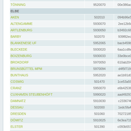
TÖNNING
9520070
00e386ac
ELBE
AKEN
502010
094b96e5
ALTENGAMME
5930070
2ee12b9a
ARTLENBURG
5930050
b3492c68
BARBY
502070
939f82ec
BLANKENESE UF
5952065
bacb459b
BLECKEDE
5930020
6aa1cd8e
BOIZENBURG
5930033
33e0bce0
BROKDORF
5970050
610ab204
BRUNSBÜTTEL MPM
5970094
d4f5f719
BUNTHAUS
5952020
ae1b91d0
COSWIG
501470
1ce53a59
CRANZ
5950070
e6b42536
CUXHAVEN STEUBENHÖFT
5990020
aad49293
DAMNATZ
5910030
c233674f
DESSAU
502000
1edc5fa4
DRESDEN
501060
70272185
DÖMITZ
5910025
6e3ea719
ELSTER
501390
c093b557