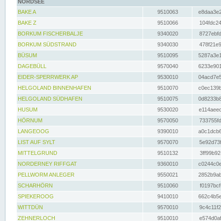
NORDSEE
BAKE A
9510063
e8daa3e2
BAKE Z
9510066
104fdc24
BORKUM FISCHERBALJE
9340020
8727ebfd
BORKUM SÜDSTRAND
9340030
478f21e9
BÜSUM
9510095
5287a3e1
DAGEBÜLL
9570040
6233e901
EIDER-SPERRWERK AP
9530010
04acd7e5
HELGOLAND BINNENHAFEN
9510070
c0ec139b
HELGOLAND SÜDHAFEN
9510075
0d8233b8
HUSUM
9530020
e114aeec
HÖRNUM
9570050
733755fd
LANGEOOG
9390010
a0c1dcb6
LIST AUF SYLT
9570070
5e92d73f
MITTELGRUND
9510132
3ff99b92
NORDERNEY RIFFGAT
9360010
c0244c0e
PELLWORM ANLEGER
9550021
2852b9ab
SCHARHÖRN
9510060
f0197bcf
SPIEKEROOG
9410010
662c4b5e
WITTDÜN
9570010
9c4c11f2
ZEHNERLOCH
9510010
e574d0af