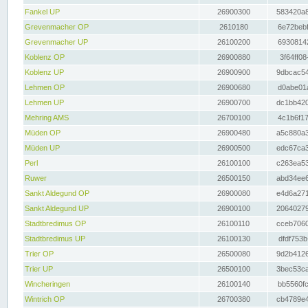
Fankel UP
26900300
583420a8
Grevenmacher OP
2610180
6e72bebf
Grevenmacher UP
26100200
69308142
Koblenz OP
26900880
3f64ff08
Koblenz UP
26900900
9dbcac54
Lehmen OP
26900680
d0abe01a
Lehmen UP
26900700
dc1bb420
Mehring AMS
26700100
4c1b6f17
Müden OP
26900480
a5c880a3
Müden UP
26900500
edc67ca3
Perl
26100100
c263ea53
Ruwer
26500150
abd34ee6
Sankt Aldegund OP
26900080
e4d6a271
Sankt Aldegund UP
26900100
20640279
Stadtbredimus OP
26100110
cceb7060
Stadtbredimus UP
26100130
dfdf753b
Trier OP
26500080
9d2b4126
Trier UP
26500100
3bec53ca
Wincheringen
26100140
bb5560fc
Wintrich OP
26700380
cb4789e4