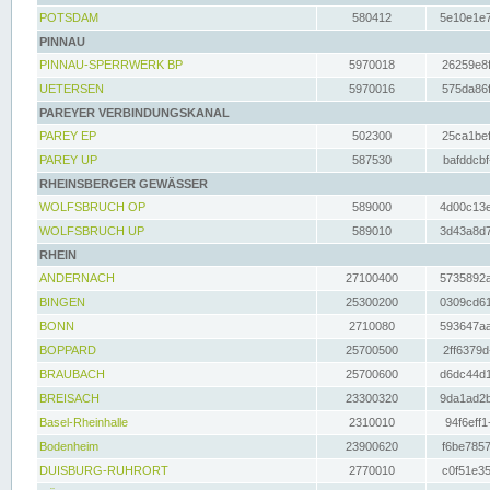
POTSDAM
580412
5e10e1e7
PINNAU
PINNAU-SPERRWERK BP
5970018
26259e8f
UETERSEN
5970016
575da86f
PAREYER VERBINDUNGSKANAL
PAREY EP
502300
25ca1bef
PAREY UP
587530
bafddcbf
RHEINSBERGER GEWÄSSER
WOLFSBRUCH OP
589000
4d00c13e
WOLFSBRUCH UP
589010
3d43a8d7
RHEIN
ANDERNACH
27100400
5735892a
BINGEN
25300200
0309cd61
BONN
2710080
593647aa
BOPPARD
25700500
2ff6379d
BRAUBACH
25700600
d6dc44d1
BREISACH
23300320
9da1ad2b
Basel-Rheinhalle
2310010
94f6eff1
Bodenheim
23900620
f6be7857
DUISBURG-RUHRORT
2770010
c0f51e35