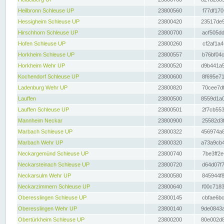
Heilbronn Schleuse UP
23800560
f77df170
Hessigheim Schleuse UP
23800420
23517de9
Hirschhorn Schleuse UP
23800700
acf505dd
Hofen Schleuse UP
23800260
cf2af1a4
Horkheim Schleuse UP
23800557
b76bf04c
Horkheim Wehr UP
23800520
d9b441a5
Kochendorf Schleuse UP
23800600
8f695e71
Ladenburg Wehr UP
23800820
70cee7df
Lauffen
23800500
8559d1a0
Lauffen Schleuse UP
23800501
2f7cb553
Mannheim Neckar
23800900
25582d3f
Marbach Schleuse UP
23800322
456974a8
Marbach Wehr UP
23800320
a73a9cb4
Neckargemünd Schleuse UP
23800740
7be3ff2e
Neckarsteinach Schleuse UP
23800720
d64d07f7
Neckarsulm Wehr UP
23800580
845944f8
Neckarzimmern Schleuse UP
23800640
f00c7183
Oberesslingen Schleuse UP
23800145
cbfae6bc
Oberesslingen Wehr UP
23800140
9de0843a
Obertürkheim Schleuse UP
23800200
80e002d8