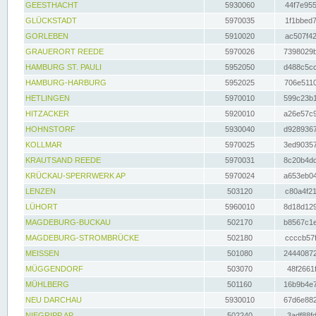
GEESTHACHT
5930060
44f7e955
GLÜCKSTADT
5970035
1f1bbed7
GORLEBEN
5910020
ac507f42
GRAUERORT REEDE
5970026
7398029b
HAMBURG ST. PAULI
5952050
d488c5cc
HAMBURG-HARBURG
5952025
706e5110
HETLINGEN
5970010
599c23b1
HITZACKER
5920010
a26e57c9
HOHNSTORF
5930040
d9289367
KOLLMAR
5970025
3ed90357
KRAUTSAND REEDE
5970031
8c20b4dc
KRÜCKAU-SPERRWERK AP
5970024
a653eb04
LENZEN
503120
c80a4f21
LÜHORT
5960010
8d18d129
MAGDEBURG-BUCKAU
502170
b8567c1e
MAGDEBURG-STROMBRÜCKE
502180
ccccb57f
MEISSEN
501080
24440872
MÜGGENDORF
503070
48f2661f
MÜHLBERG
501160
16b9b4e7
NEU DARCHAU
5930010
67d6e882
NIEGRIPP AP
502240
3adf88fd