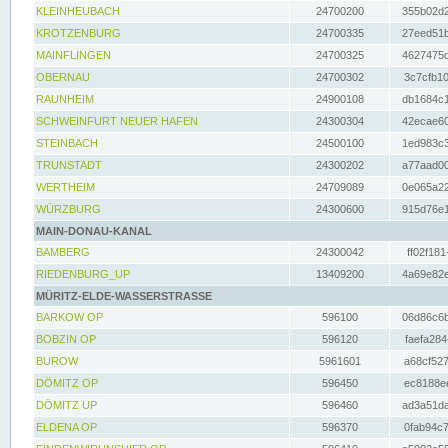
KLEINHEUBACH
24700200
355b02d2
KROTZENBURG
24700335
27eed51b
MAINFLINGEN
24700325
4627475d
OBERNAU
24700302
3c7cfb10
RAUNHEIM
24900108
db1684c1
SCHWEINFURT NEUER HAFEN
24300304
42ecae60
STEINBACH
24500100
1ed983c3
TRUNSTADT
24300202
a77aad00
WERTHEIM
24709089
0e065a22
WÜRZBURG
24300600
915d76e1
MAIN-DONAU-KANAL
BAMBERG
24300042
ff02f181
RIEDENBURG_UP
13409200
4a69e82e
MÜRITZ-ELDE-WASSERSTRASSE
BARKOW OP
596100
06d86c6b
BOBZIN OP
596120
faefa284
BUROW
5961601
a68cf527
DÖMITZ OP
596450
ec8188ee
DÖMITZ UP
596460
ad3a51da
ELDENA OP
596370
0fab94c7