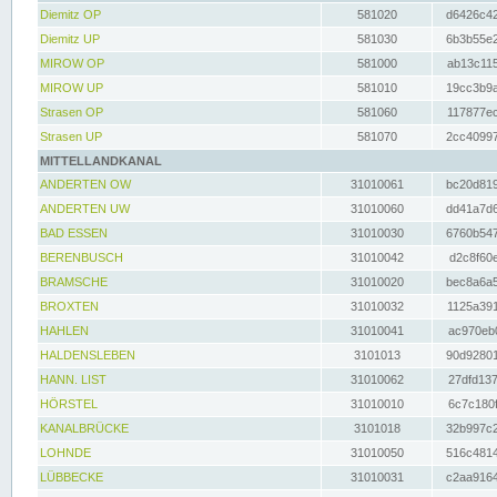
Diemitz OP
581020
d6426c42
Diemitz UP
581030
6b3b55e2
MIROW OP
581000
ab13c115
MIROW UP
581010
19cc3b9a
Strasen OP
581060
117877ec
Strasen UP
581070
2cc40997
MITTELLANDKANAL
ANDERTEN OW
31010061
bc20d819
ANDERTEN UW
31010060
dd41a7d6
BAD ESSEN
31010030
6760b547
BERENBUSCH
31010042
d2c8f60e
BRAMSCHE
31010020
bec8a6a5
BROXTEN
31010032
1125a391
HAHLEN
31010041
ac970eb0
HALDENSLEBEN
3101013
90d92801
HANN. LIST
31010062
27dfd137
HÖRSTEL
31010010
6c7c180f
KANALBRÜCKE
3101018
32b997c2
LOHNDE
31010050
516c4814
LÜBBECKE
31010031
c2aa9164