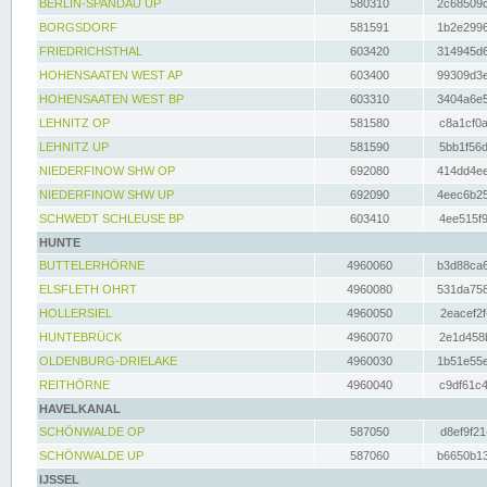
BERLIN-SPANDAU UP
580310
2c68509c
BORGSDORF
581591
1b2e2996
FRIEDRICHSTHAL
603420
314945d6
HOHENSAATEN WEST AP
603400
99309d3e
HOHENSAATEN WEST BP
603310
3404a6e5
LEHNITZ OP
581580
c8a1cf0a
LEHNITZ UP
581590
5bb1f56d
NIEDERFINOW SHW OP
692080
414dd4ee
NIEDERFINOW SHW UP
692090
4eec6b25
SCHWEDT SCHLEUSE BP
603410
4ee515f9
HUNTE
BUTTELERHÖRNE
4960060
b3d88ca6
ELSFLETH OHRT
4960080
531da758
HOLLERSIEL
4960050
2eacef2f
HUNTEBRÜCK
4960070
2e1d458b
OLDENBURG-DRIELAKE
4960030
1b51e55e
REITHÖRNE
4960040
c9df61c4
HAVELKANAL
SCHÖNWALDE OP
587050
d8ef9f21
SCHÖNWALDE UP
587060
b6650b13
IJSSEL