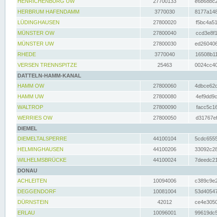
HENRICHENBURG UW
27700133
e6b68bc2
HERBRUM HAFENDAMM
3770030
8177a148
LÜDINGHAUSEN
27800020
f5bc4a51
MÜNSTER OW
27800040
ccd3e8f1
MÜNSTER UW
27800030
ed260406
RHEDE
3770040
16508b11
VERSEN TRENNSPITZE
25463
0024cc40
DATTELN-HAMM-KANAL
HAMM OW
27800060
4dbce62d
HAMM UW
27800080
4ef9dd9c
WALTROP
27800090
facc5c16
WERRIES OW
27800050
d31767ef
DIEMEL
DIEMELTALSPERRE
44100104
5cdc6555
HELMINGHAUSEN
44100206
33092c28
WILHELMSBRÜCKE
44100024
7deedc21
DONAU
ACHLEITEN
10094006
c389c9e2
DEGGENDORF
10081004
53d40547
DÜRNSTEIN
42012
ce4e3050
ERLAU
10096001
99619dc5