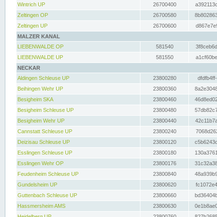
Wintrich UP
26700400
a392113c
Zeltingen OP
26700580
8b802863
Zeltingen UP
26700600
d867e7e9
MALZER KANAL
LIEBENWALDE OP
581540
3f8ceb6d
LIEBENWALDE UP
581550
a1cf60be
NECKAR
Aldingen Schleuse UP
23800280
dfdfb4ff
Beihingen Wehr UP
23800360
8a2e3048
Besigheim SKA
23800460
46d8ed02
Besigheim Schleuse UP
23800480
57db82c7
Besigheim Wehr UP
23800440
42c11b7a
Cannstatt Schleuse UP
23800240
7068d262
Deizisau Schleuse UP
23800120
c5b6243d
Esslingen Schleuse UP
23800180
130a3761
Esslingen Wehr OP
23800176
31c32a38
Feudenheim Schleuse UP
23800840
48a939b9
Gundelsheim UP
23800620
fc1072e4
Guttenbach Schleuse UP
23800660
bd36404b
Hassmersheim AMS
23800630
0e1b8ae0
Heidelberg UP
23800760
827b2685