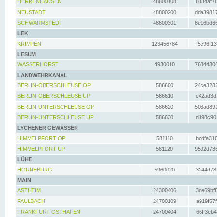
HERRENHAUSEN
48800108
8134af78
NEUSTADT
48800200
dda39817
SCHWARMSTEDT
48800301
8e16bd66
LEK
KRIMPEN
123456784
f5c96f13
LESUM
WASSERHORST
4930010
76844306
LANDWEHRKANAL
BERLIN-OBERSCHLEUSE OP
586600
24ce3282
BERLIN-OBERSCHLEUSE UP
586610
c42ad3df
BERLIN-UNTERSCHLEUSE OP
586620
503ad891
BERLIN-UNTERSCHLEUSE UP
586630
d198c901
LYCHENER GEWÄSSER
HIMMELPFORT OP
581110
bcdfa310
HIMMELPFORT UP
581120
9592d736
LÜHE
HORNEBURG
5960020
3244d787
MAIN
ASTHEIM
24300406
3de69bf8
FAULBACH
24700109
a919f57f
FRANKFURT OSTHAFEN
24700404
66ff3eb4