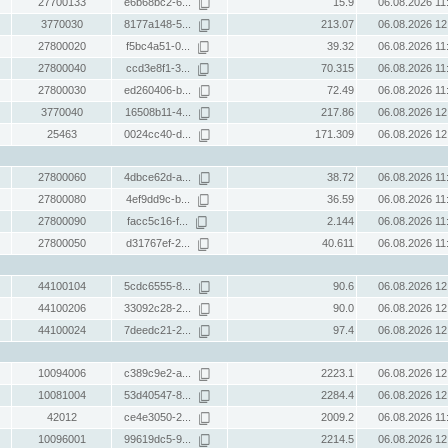
27700133
e6b68bc2-6...
15.9
06.08.2026 11
3770030
8177a148-5...
213.07
06.08.2026 12
27800020
f5bc4a51-0...
39.32
06.08.2026 11
27800040
ccd3e8f1-3...
70.315
06.08.2026 11
27800030
ed260406-b...
72.49
06.08.2026 11
3770040
16508b11-4...
217.86
06.08.2026 12
25463
0024cc40-d...
171.309
06.08.2026 12
27800060
4dbce62d-a...
38.72
06.08.2026 11
27800080
4ef9dd9c-b...
36.59
06.08.2026 11
27800090
facc5c16-f...
2.144
06.08.2026 11
27800050
d31767ef-2...
40.611
06.08.2026 11
44100104
5cdc6555-8...
90.6
06.08.2026 12
44100206
33092c28-2...
90.0
06.08.2026 12
44100024
7deedc21-2...
97.4
06.08.2026 12
10094006
c389c9e2-a...
2223.1
06.08.2026 12
10081004
53d40547-8...
2284.4
06.08.2026 12
42012
ce4e3050-2...
2009.2
06.08.2026 11
10096001
99619dc5-9...
2214.5
06.08.2026 12