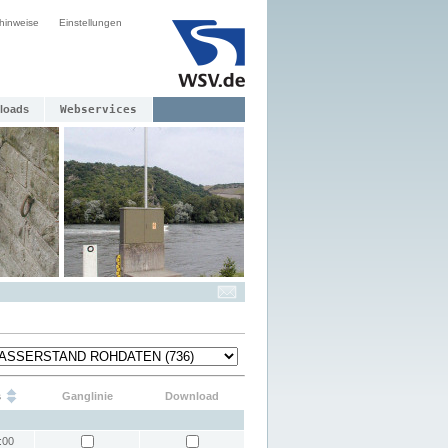
hinweise
Einstellungen
loads
Webservices
s
Ganglinie
Download
:00