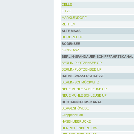
CELLE
EITZE
MARKLENDORF
RETHEM
ALTE MAAS
DORDRECHT
BODENSEE
KONSTANZ
BERLIN-SPANDAUER-SCHIFFFAHRTSKANAL
BERLIN-PLÖTZENSEE OP
BERLIN-PLÖTZENSEE UP
DAHME-WASSERSTRASSE
BERLIN-SCHMÖCKWITZ
NEUE MÜHLE SCHLEUSE OP
NEUE MÜHLE SCHLEUSE UP
DORTMUND-EMS-KANAL
BERGESHÖVEDE
Groppenbruch
HASEHUBBRÜCKE
HENRICHENBURG OW