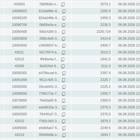
420091
f3bf0b0b-e...
2079.1
06.08.2026 12
10088003
616dd98e-8...
2256.9
06.08.2026 12
10046105
824a046b-9...
2458.3
06.08.2026 12
10090708
0fd56e0a-e...
2230.3
06.08.2026 12
10090408
560cf185-0...
2230.724
06.08.2026 12
10053009
296fc6d4-3...
2414.8
06.08.2026 12
10054500
c9409937-b...
2409.7
06.08.2026 12
42011
56178f74-b...
2015.2
06.08.2026 12
42013
ff44be4a-f...
1941.5
06.08.2026 12
42009
6b002fef-8...
2111.0
06.08.2026 12
10056302
e476bcad-b...
2397.4
06.08.2026 12
10091008
9f12c405-3...
2226.7
06.08.2026 12
10092000
33ceb441-2...
2225.2
06.08.2026 12
10068006
f768173a-7...
2350.7
06.08.2026 12
10078000
7fe63a95-8...
2305.5
06.08.2026 12
10061007
eebd633a-3...
2379.3
06.08.2026 12
10062000
7644f1d7-3...
2376.5
06.08.2026 12
42015
f7b5c3d3-3...
1879.2
06.08.2026 12
10089006
e6d68ab7-5...
2249.5
06.08.2026 12
42014
35846b8b-e...
1894.7
06.08.2026 12