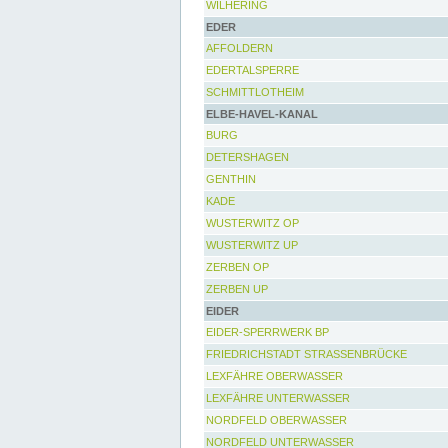
WILHERING
EDER
AFFOLDERN
EDERTALSPERRE
SCHMITTLOTHEIM
ELBE-HAVEL-KANAL
BURG
DETERSHAGEN
GENTHIN
KADE
WUSTERWITZ OP
WUSTERWITZ UP
ZERBEN OP
ZERBEN UP
EIDER
EIDER-SPERRWERK BP
FRIEDRICHSTADT STRASSENBRÜCKE
LEXFÄHRE OBERWASSER
LEXFÄHRE UNTERWASSER
NORDFELD OBERWASSER
NORDFELD UNTERWASSER