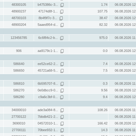
48300105
b475386c-3...
1.74
06.08.2026 12
48900237
47174d8f-1...
107.75
06.08.2026 12
48700103
8b4f9f7c-3...
38.47
06.08.2026 12
48900204
5aaed954-d...
82.32
06.08.2026 12
123456785
6c6f84c2-b...
975.0
06.08.2026 11
906
aa9179c1-1...
0.0
06.08.2026 12
586640
ee52ce62-2...
7.4
06.08.2026 12
586650
45721a68-5...
7.5
06.08.2026 12
586810
6b595707-8...
0.3
06.08.2026 11
586270
0e0dbcc9-0...
9.56
06.08.2026 12
586280
c9a6c3bf-0...
9.4
06.08.2026 12
34000010
ade3a084-8...
108.26
06.08.2026 11
27700122
7bbdb421-2...
06.08.2026 11
3690010
04572010-1...
166.42
06.08.2026 12
27700111
70bee932-1...
14.3
06.08.2026 11