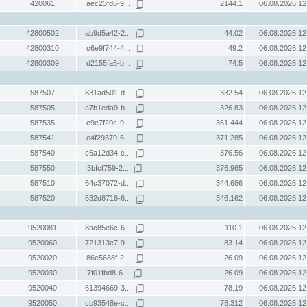
420061
aec23fd6-9...
2144.1
06.08.2026 12
42800502
ab9d5a42-2...
44.02
06.08.2026 12
42800310
c6e9f744-4...
49.2
06.08.2026 12
42800309
d2155fa6-b...
74.5
06.08.2026 12
587507
831ad501-d...
332.54
06.08.2026 12
587505
a7b1eda9-b...
326.83
06.08.2026 12
587535
e9e7f20c-9...
361.444
06.08.2026 12
587541
e4f29379-6...
371.285
06.08.2026 12
587540
c6a12d34-c...
376.56
06.08.2026 12
587550
3bfcf759-2...
376.965
06.08.2026 12
587510
64c37072-d...
344.686
06.08.2026 12
587520
532d8718-6...
346.162
06.08.2026 12
9520081
8ac85e6c-6...
110.1
06.08.2026 12
9520060
721313e7-9...
83.14
06.08.2026 12
9520020
86c5688f-2...
26.09
06.08.2026 12
9520030
7f01fbd8-6...
26.09
06.08.2026 12
9520040
61394669-3...
78.19
06.08.2026 12
9520050
cb93548e-c...
78.312
06.08.2026 12