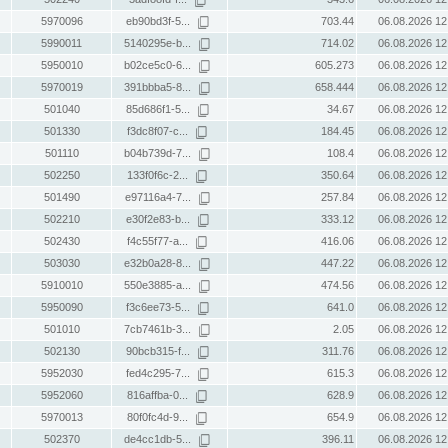
5970096
eb90bd3f-5...
703.44
06.08.2026 12
5990011
5140295e-b...
714.02
06.08.2026 12
5950010
b02ce5c0-6...
605.273
06.08.2026 12
5970019
391bbba5-8...
658.444
06.08.2026 12
501040
85d686f1-5...
34.67
06.08.2026 12
501330
f3dc8f07-c...
184.45
06.08.2026 12
501110
b04b739d-7...
108.4
06.08.2026 12
502250
133f0f6c-2...
350.64
06.08.2026 12
501490
e97116a4-7...
257.84
06.08.2026 12
502210
e30f2e83-b...
333.12
06.08.2026 12
502430
f4c55f77-a...
416.06
06.08.2026 12
503030
e32b0a28-8...
447.22
06.08.2026 12
5910010
550e3885-a...
474.56
06.08.2026 12
5950090
f3c6ee73-5...
641.0
06.08.2026 12
501010
7cb7461b-3...
2.05
06.08.2026 12
502130
90bcb315-f...
311.76
06.08.2026 12
5952030
fed4c295-7...
615.3
06.08.2026 12
5952060
816affba-0...
628.9
06.08.2026 12
5970013
80f0fc4d-9...
654.9
06.08.2026 12
502370
de4cc1db-5...
396.11
06.08.2026 12