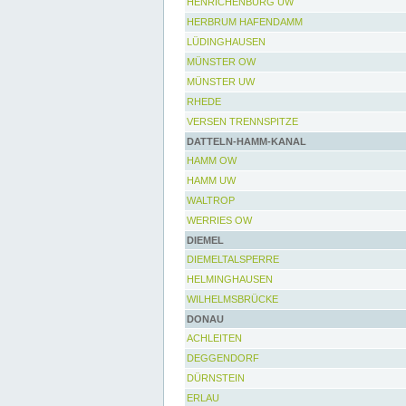
HENRICHENBURG UW
HERBRUM HAFENDAMM
LÜDINGHAUSEN
MÜNSTER OW
MÜNSTER UW
RHEDE
VERSEN TRENNSPITZE
DATTELN-HAMM-KANAL
HAMM OW
HAMM UW
WALTROP
WERRIES OW
DIEMEL
DIEMELTALSPERRE
HELMINGHAUSEN
WILHELMSBRÜCKE
DONAU
ACHLEITEN
DEGGENDORF
DÜRNSTEIN
ERLAU