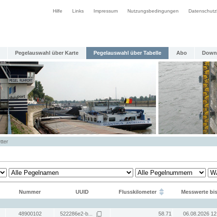
Hilfe
Links
Impressum
Nutzungsbedingungen
Datenschutz
Pegelauswahl über Karte
Pegelauswahl über Tabelle
Abo
Down
tter
Nummer
UUID
Flusskilometer
Messwerte bi
48900102
522286e2-b...
58.71
06.08.2026 12