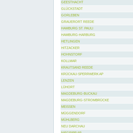
GEESTHACHT
GLÜCKSTADT
GORLEBEN
GRAUERORT REEDE
HAMBURG ST. PAULI
HAMBURG-HARBURG
HETLINGEN
HITZACKER
HOHNSTORF
KOLLMAR
KRAUTSAND REEDE
KRÜCKAU-SPERRWERK AP
LENZEN
LÜHORT
MAGDEBURG-BUCKAU
MAGDEBURG-STROMBRÜCKE
MEISSEN
MÜGGENDORF
MÜHLBERG
NEU DARCHAU
NIEGRIPP AP