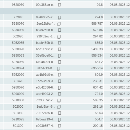
9520070
00e386ac-e...
99.8
06.08.2026 12
502010
094b96e5-c...
274.8
06.08.2026 12
5930070
2ee12b9a-f...
588.787
06.08.2026 12
5930050
b3492c68-8...
573.86
06.08.2026 12
502070
939f82ec-1...
294.82
06.08.2026 12
5952065
bacb459b-0...
635.0
06.08.2026 12
5930020
6aa1cd8e-e...
549.633
06.08.2026 12
5930033
33e0bce0-1...
558.534
06.08.2026 12
5970050
610ab204-d...
684.2
06.08.2026 12
5970094
d4f5f719-8...
695.214
06.08.2026 12
5952020
ae1b91d0-e...
609.9
06.08.2026 12
501470
1ce53a59-3...
236.31
06.08.2026 12
5950070
e6b42536-6...
634.42
06.08.2026 12
5990020
aad49293-2...
724.0
06.08.2026 12
5910030
c233674f-2...
509.35
06.08.2026 12
502000
1edc5fa4-8...
261.16
06.08.2026 12
501060
70272185-b...
55.63
06.08.2026 12
5910025
6e3ea719-4...
504.7
06.08.2026 12
501390
c093b557-4...
200.15
06.08.2026 12