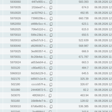
5930060
44f7e955-c...
583.393
06.08.2026 12
5970035
1f1bbed7-c...
674.0
06.08.2026 12
5910020
ac507f42-1...
492.95
06.08.2026 12
5970026
7398029b-c...
660.738
06.08.2026 12
5952050
d488c5cc-4...
623.1
06.08.2026 12
5952025
706e5110-c...
615.0
06.08.2026 12
5970010
599c23b1-4...
650.5
06.08.2026 12
5920010
a26e57c9-1...
522.639
06.08.2026 12
5930040
d9289367-c...
568.987
06.08.2026 12
5970025
3ed90357-4...
666.9
06.08.2026 12
5970031
8c20b4dc-1...
671.787
06.08.2026 11
5970024
a653eb04-d...
663.3
06.08.2026 12
503120
c80a4f21-5...
484.7
06.08.2026 12
5960010
8d18d129-0...
645.5
06.08.2026 12
502170
b8567c1e-8...
325.39
06.08.2026 12
502180
ccccb57f-a...
326.67
06.08.2026 12
501080
24440872-5...
82.2
06.08.2026 12
503070
48f2661f-f...
463.94
06.08.2026 12
501160
16b9b4e7-b...
128.02
06.08.2026 12
5930010
67d6e882-b...
536.385
06.08.2026 12
502240
3adf88fd-f...
343.6
06.08.2026 12