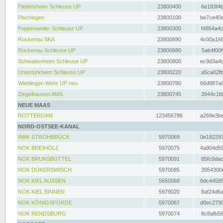
Pleidelsheim Schleuse UP
23800400
6e183f4b
Plochingen
23800100
be7ce40e
Poppenweiler Schleuse UP
23800300
f4854a4c
Rockenau SKA
23800690
4c00a166
Rockenau Schleuse UP
23800680
5ab4f00f
Schwabenheim Schleuse UP
23800800
ec9d3a4d
Untertürkheim Schleuse UP
23800220
a5ca02fb
Wieblingen Wehr UP neu
23800780
66d887a6
Ziegelhausen AMS
23800745
3944c1fd
NEUE MAAS
ROTTERDAM
123456786
a269e3be
NORD-OSTSEE-KANAL
AWK STROHBRÜCK
5970069
0e192297
NOK BREIHOLZ
5970075
4a904d59
NOK BRUNSBÜTTEL
5970091
85fc0dac
NOK DÜKERSWISCH
5970085
3954300d
NOK KIEL AUSSEN
5650068
6dc44585
NOK KIEL BINNEN
5979020
8af24d6a
NOK KÖNIGSFÖRDE
5970067
d0ec2790
NOK RENDSBURG
5970074
8c8afb56