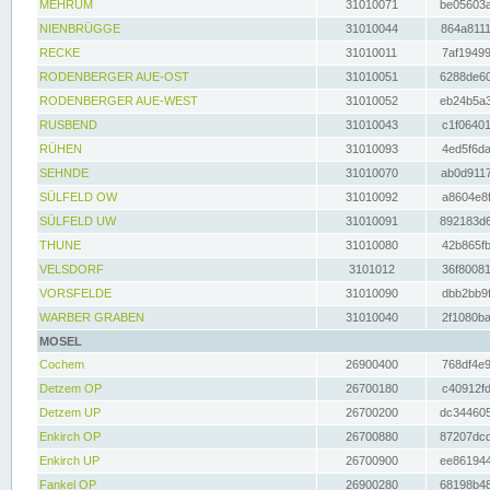
MEHRUM
31010071
be05603a
NIENBRÜGGE
31010044
864a8111
RECKE
31010011
7af19499
RODENBERGER AUE-OST
31010051
6288de60
RODENBERGER AUE-WEST
31010052
eb24b5a3
RUSBEND
31010043
c1f06401
RÜHEN
31010093
4ed5f6da
SEHNDE
31010070
ab0d9117
SÜLFELD OW
31010092
a8604e8f
SÜLFELD UW
31010091
892183d6
THUNE
31010080
42b865fb
VELSDORF
3101012
36f80081
VORSFELDE
31010090
dbb2bb9f
WARBER GRABEN
31010040
2f1080ba
MOSEL
Cochem
26900400
768df4e9
Detzem OP
26700180
c40912fd
Detzem UP
26700200
dc344605
Enkirch OP
26700880
87207dcd
Enkirch UP
26700900
ee861944
Fankel OP
26900280
68198b48