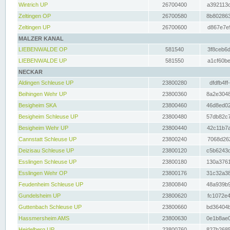
Wintrich UP
26700400
a392113c
Zeltingen OP
26700580
8b802863
Zeltingen UP
26700600
d867e7e9
MALZER KANAL
LIEBENWALDE OP
581540
3f8ceb6d
LIEBENWALDE UP
581550
a1cf60be
NECKAR
Aldingen Schleuse UP
23800280
dfdfb4ff
Beihingen Wehr UP
23800360
8a2e3048
Besigheim SKA
23800460
46d8ed02
Besigheim Schleuse UP
23800480
57db82c7
Besigheim Wehr UP
23800440
42c11b7a
Cannstatt Schleuse UP
23800240
7068d262
Deizisau Schleuse UP
23800120
c5b6243d
Esslingen Schleuse UP
23800180
130a3761
Esslingen Wehr OP
23800176
31c32a38
Feudenheim Schleuse UP
23800840
48a939b9
Gundelsheim UP
23800620
fc1072e4
Guttenbach Schleuse UP
23800660
bd36404b
Hassmersheim AMS
23800630
0e1b8ae0
Heidelberg UP
23800760
827b2685