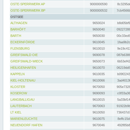
OSTE-SPERRWERK AP
9000000590
8c3295dc
OSTE-SPERRWERK BP
9000000532
7cb4566b
OSTSEE
ALTHAGEN
9650024
b8d05bf9
BARHÖFT
9650040
09227288
BARTH
9650030
00c33ed9
ECKERNFÖRDE
9610045
1faa9b2c
FLENSBURG
9610010
9e19c411
GREIFSWALD OIE
9690078
087b6386
GREIFSWALD-WIECK
9650073
6b53ef42
HEILIGENHAFEN
9610070
06219dd9
KAPPELN
9610035
b09f2243
KIEL-HOLTENAU
9610066
3ad4013f
KLOSTER
9670050
905e7328
KOSEROW
9690093
c0f33a36
LANGBALLIGAU
9610015
5a33bf14
LAUTERBACH
9670063
91922b9b
LT KIEL
9610050
736437d7
MARIENLEUCHTE
9610075
8effc15d
NEUENDORF HAFEN
9670046
492f85b8