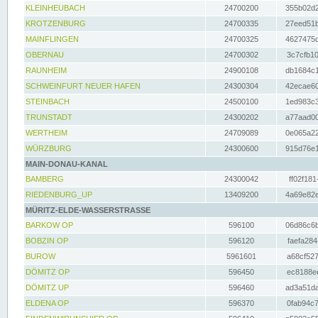
KLEINHEUBACH
24700200
355b02d2
KROTZENBURG
24700335
27eed51b
MAINFLINGEN
24700325
4627475d
OBERNAU
24700302
3c7cfb10
RAUNHEIM
24900108
db1684c1
SCHWEINFURT NEUER HAFEN
24300304
42ecae60
STEINBACH
24500100
1ed983c3
TRUNSTADT
24300202
a77aad00
WERTHEIM
24709089
0e065a22
WÜRZBURG
24300600
915d76e1
MAIN-DONAU-KANAL
BAMBERG
24300042
ff02f181
RIEDENBURG_UP
13409200
4a69e82e
MÜRITZ-ELDE-WASSERSTRASSE
BARKOW OP
596100
06d86c6b
BOBZIN OP
596120
faefa284
BUROW
5961601
a68cf527
DÖMITZ OP
596450
ec8188ee
DÖMITZ UP
596460
ad3a51da
ELDENA OP
596370
0fab94c7