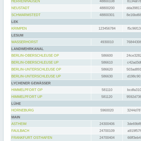
HERRENHAUSEN
48800108
8134af78
NEUSTADT
48800200
dda39817
SCHWARMSTEDT
48800301
8e16bd66
LEK
KRIMPEN
123456784
f5c96f13
LESUM
WASSERHORST
4930010
76844306
LANDWEHRKANAL
BERLIN-OBERSCHLEUSE OP
586600
24ce3282
BERLIN-OBERSCHLEUSE UP
586610
c42ad3df
BERLIN-UNTERSCHLEUSE OP
586620
503ad891
BERLIN-UNTERSCHLEUSE UP
586630
d198c901
LYCHENER GEWÄSSER
HIMMELPFORT OP
581110
bcdfa310
HIMMELPFORT UP
581120
9592d736
LÜHE
HORNEBURG
5960020
3244d787
MAIN
ASTHEIM
24300406
3de69bf8
FAULBACH
24700109
a919f57f
FRANKFURT OSTHAFEN
24700404
66ff3eb4