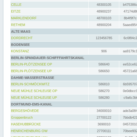
CELLE
48300105
b475386c
EITZE
48900237
47174d8f
MARKLENDORF
48700103
8b4f9f7c
RETHEM
48900204
5aaed954
ALTE MAAS
DORDRECHT
123456785
6c6f84c2
BODENSEE
KONSTANZ
906
aa9179c1
BERLIN-SPANDAUER-SCHIFFFAHRTSKANAL
BERLIN-PLÖTZENSEE OP
586640
ee52ce62
BERLIN-PLÖTZENSEE UP
586650
45721a68
DAHME-WASSERSTRASSE
BERLIN-SCHMÖCKWITZ
586810
6b595707
NEUE MÜHLE SCHLEUSE OP
586270
0e0dbcc9
NEUE MÜHLE SCHLEUSE UP
586280
c9a6c3bf
DORTMUND-EMS-KANAL
BERGESHÖVEDE
34000010
ade3a084
Groppenbruch
27700122
7bbdb421
HASEHUBBRÜCKE
3690010
04572010
HENRICHENBURG OW
27700111
70bee932