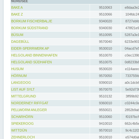
NORDSEE
BAKE A
9510063
e8daa3e2
BAKE Z
9510066
104fdc24
BORKUM FISCHERBALJE
9340020
8727ebfd
BORKUM SÜDSTRAND
9340030
478f21e9
BÜSUM
9510095
5287a3e1
DAGEBÜLL
9570040
6233e901
EIDER-SPERRWERK AP
9530010
04acd7e5
HELGOLAND BINNENHAFEN
9510070
c0ec139b
HELGOLAND SÜDHAFEN
9510075
0d8233b8
HUSUM
9530020
e114aeec
HÖRNUM
9570050
733755fd
LANGEOOG
9390010
a0c1dcb6
LIST AUF SYLT
9570070
5e92d73f
MITTELGRUND
9510132
3ff99b92
NORDERNEY RIFFGAT
9360010
c0244c0e
PELLWORM ANLEGER
9550021
2852b9ab
SCHARHÖRN
9510060
f0197bcf
SPIEKEROOG
9410010
662c4b5e
WITTDÜN
9570010
9c4c11f2
ZEHNERLOCH
9510010
e574d0af