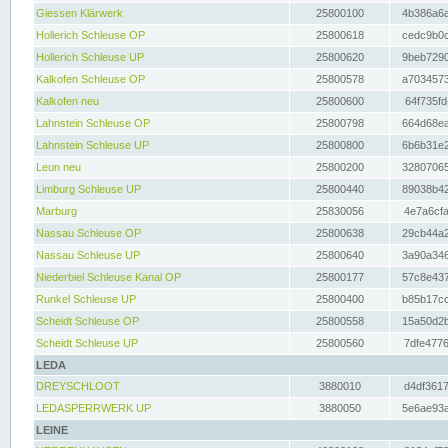
Giessen Klärwerk
25800100
4b386a6a
Hollerich Schleuse OP
25800618
cedc9b0c
Hollerich Schleuse UP
25800620
9beb7290
Kalkofen Schleuse OP
25800578
a7034573
Kalkofen neu
25800600
64f735fd
Lahnstein Schleuse OP
25800798
664d68ea
Lahnstein Schleuse UP
25800800
6b6b31e2
Leun neu
25800200
32807065
Limburg Schleuse UP
25800440
89038b42
Marburg
25830056
4e7a6cfa
Nassau Schleuse OP
25800638
29cb44a2
Nassau Schleuse UP
25800640
3a90a346
Niederbiel Schleuse Kanal OP
25800177
57c8e437
Runkel Schleuse UP
25800400
b85b17cc
Scheidt Schleuse OP
25800558
15a50d2b
Scheidt Schleuse UP
25800560
7dfe4776
LEDA
DREYSCHLOOT
3880010
d4df3617
LEDASPERRWERK UP
3880050
5e6ae93a
LEINE