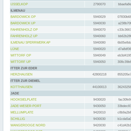
IJSSELKOP
2790070
bbaefa8e
ILMENAU
BARDOWICK OP
5940029
07830b68
BARDOWICK UP
5940030
a238b70f
FAHRENHOLZ OP
5940070
c33c3667
FAHRENHOLZ UP
5940060
bb62b28f
ILMENAU SPERRWERK AP
5940080
6b05e8dc
LÜNE
5940020
d7a8df36
WITTORF OP
5940049
eb3d4195
WITTORF UP
5940050
308c39b6
ITTER ZUR EDER
HERZHAUSEN
42800218
855205e7
ITTER ZUR DIEMEL
KOTTHAUSEN
44100013
36243256
JADE
HOOKSIELPLATE
9430020
fac30fe9
JADE-WESER-PORT
9430050
33bdec83
MELLUMPLATE
9420010
c8b9a2b6
SCHILLIG
9430030
b1cda5a0
WANGEROOGE NORD
9420030
c41d42b1