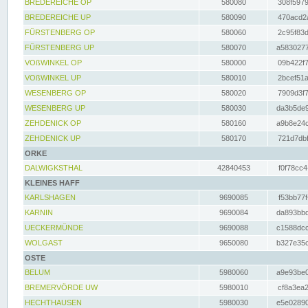
BREDEREICHE OP
580080
308f5979
BREDEREICHE UP
580090
470acd2a
FÜRSTENBERG OP
580060
2c95f83d
FÜRSTENBERG UP
580070
a5830277
VOßWINKEL OP
580000
09b422f7
VOßWINKEL UP
580010
2bcef51a
WESENBERG OP
580020
7909d3f7
WESENBERG UP
580030
da3b5de9
ZEHDENICK OP
580160
a9b8e24c
ZEHDENICK UP
580170
721d7dbf
ORKE
DALWIGKSTHAL
42840453
f0f78cc4
KLEINES HAFF
KARLSHAGEN
9690085
f53bb77f
KARNIN
9690084
da893bbd
UECKERMÜNDE
9690088
c1588dcc
WOLGAST
9650080
b327e35c
OSTE
BELUM
5980060
a9e93be0
BREMERVÖRDE UW
5980010
cf8a3ea2
HECHTHAUSEN
5980030
e5e02890