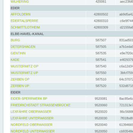
WILHERING
420061
aec23fd6
EDER
AFFOLDERN
42800502
ab9d5a42
EDERTALSPERRE
42800310
c6e9f744
SCHMITTLOTHEIM
42800309
d2155fa6
ELBE-HAVEL-KANAL
BURG
587507
831ad501
DETERSHAGEN
587505
a7b1eda9
GENTHIN
587535
e9e7f20c
KADE
587541
e4f29379
WUSTERWITZ OP
587540
c6a12d34
WUSTERWITZ UP
587550
3bfcf759
ZERBEN OP
587510
64c37072
ZERBEN UP
587520
532d8718
EIDER
EIDER-SPERRWERK BP
9520081
8ac85e6c
FRIEDRICHSTADT STRASSENBRÜCKE
9520060
721313e7
LEXFÄHRE OBERWASSER
9520020
86c5688f
LEXFÄHRE UNTERWASSER
9520030
7f01fbd8
NORDFELD OBERWASSER
9520040
61394669
NORDFELD UNTERWASSER
9520050
cb93548e