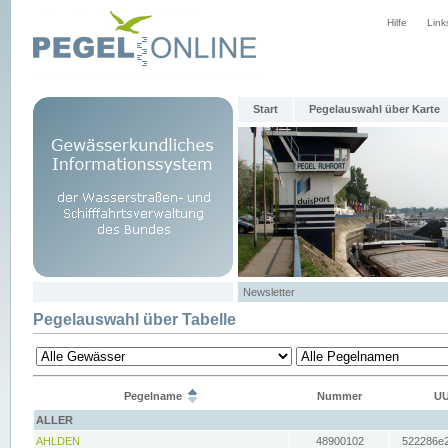
Hilfe
Link
Start
Pegelauswahl über Karte
Newsletter
Pegelauswahl über Tabelle
Pegelname
Nummer
UU
ALLER
AHLDEN
48900102
522286e2