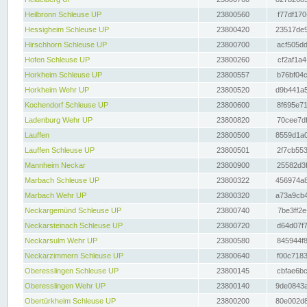
Heilbronn Schleuse UP
23800560
f77df170
Hessigheim Schleuse UP
23800420
23517de9
Hirschhorn Schleuse UP
23800700
acf505dd
Hofen Schleuse UP
23800260
cf2af1a4
Horkheim Schleuse UP
23800557
b76bf04c
Horkheim Wehr UP
23800520
d9b441a5
Kochendorf Schleuse UP
23800600
8f695e71
Ladenburg Wehr UP
23800820
70cee7df
Lauffen
23800500
8559d1a0
Lauffen Schleuse UP
23800501
2f7cb553
Mannheim Neckar
23800900
25582d3f
Marbach Schleuse UP
23800322
456974a8
Marbach Wehr UP
23800320
a73a9cb4
Neckargemünd Schleuse UP
23800740
7be3ff2e
Neckarsteinach Schleuse UP
23800720
d64d07f7
Neckarsulm Wehr UP
23800580
845944f8
Neckarzimmern Schleuse UP
23800640
f00c7183
Oberesslingen Schleuse UP
23800145
cbfae6bc
Oberesslingen Wehr UP
23800140
9de0843a
Obertürkheim Schleuse UP
23800200
80e002d8