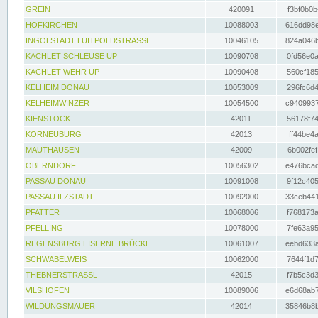
GREIN
420091
f3bf0b0b
HOFKIRCHEN
10088003
616dd98e
INGOLSTADT LUITPOLDSTRASSE
10046105
824a046b
KACHLET SCHLEUSE UP
10090708
0fd56e0a
KACHLET WEHR UP
10090408
560cf185
KELHEIM DONAU
10053009
296fc6d4
KELHEIMWINZER
10054500
c9409937
KIENSTOCK
42011
56178f74
KORNEUBURG
42013
ff44be4a
MAUTHAUSEN
42009
6b002fef
OBERNDORF
10056302
e476bcad
PASSAU DONAU
10091008
9f12c405
PASSAU ILZSTADT
10092000
33ceb441
PFATTER
10068006
f768173a
PFELLING
10078000
7fe63a95
REGENSBURG EISERNE BRÜCKE
10061007
eebd633a
SCHWABELWEIS
10062000
7644f1d7
THEBNERSTRASSL
42015
f7b5c3d3
VILSHOFEN
10089006
e6d68ab7
WILDUNGSMAUER
42014
35846b8b