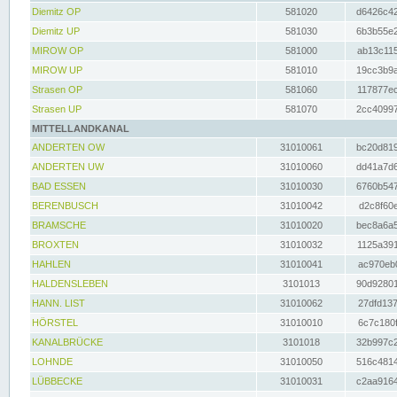
Diemitz OP
581020
d6426c42
Diemitz UP
581030
6b3b55e2
MIROW OP
581000
ab13c115
MIROW UP
581010
19cc3b9a
Strasen OP
581060
117877ec
Strasen UP
581070
2cc40997
MITTELLANDKANAL
ANDERTEN OW
31010061
bc20d819
ANDERTEN UW
31010060
dd41a7d6
BAD ESSEN
31010030
6760b547
BERENBUSCH
31010042
d2c8f60e
BRAMSCHE
31010020
bec8a6a5
BROXTEN
31010032
1125a391
HAHLEN
31010041
ac970eb0
HALDENSLEBEN
3101013
90d92801
HANN. LIST
31010062
27dfd137
HÖRSTEL
31010010
6c7c180f
KANALBRÜCKE
3101018
32b997c2
LOHNDE
31010050
516c4814
LÜBBECKE
31010031
c2aa9164