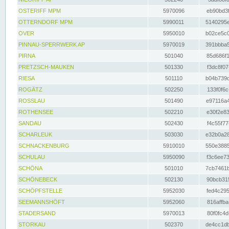
OSTERIFF MPM
5970096
eb90bd3f
OTTERNDORF MPM
5990011
5140295e
OVER
5950010
b02ce5c0
PINNAU-SPERRWERK AP
5970019
391bbba5
PIRNA
501040
85d686f1
PRETZSCH-MAUKEN
501330
f3dc8f07
RIESA
501110
b04b739d
ROGÄTZ
502250
133f0f6c
ROSSLAU
501490
e97116a4
ROTHENSEE
502210
e30f2e83
SANDAU
502430
f4c55f77
SCHARLEUK
503030
e32b0a28
SCHNACKENBURG
5910010
550e3885
SCHULAU
5950090
f3c6ee73
SCHÖNA
501010
7cb7461b
SCHÖNEBECK
502130
90bcb315
SCHÖPFSTELLE
5952030
fed4c295
SEEMANNSHÖFT
5952060
816affba
STADERSAND
5970013
80f0fc4d
STORKAU
502370
de4cc1db