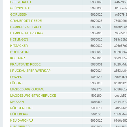
GEESTHACHT
5930060
44f7e955
GLÜCKSTADT
5970035
1f1bbed7
GORLEBEN
5910020
ac507f42
GRAUERORT REEDE
5970026
7398029b
HAMBURG ST. PAULI
5952050
d488c5cc
HAMBURG-HARBURG
5952025
706e5110
HETLINGEN
5970010
599c23b1
HITZACKER
5920010
a26e57c9
HOHNSTORF
5930040
d9289367
KOLLMAR
5970025
3ed90357
KRAUTSAND REEDE
5970031
8c20b4dc
KRÜCKAU-SPERRWERK AP
5970024
a653eb04
LENZEN
503120
c80a4f21
LÜHORT
5960010
8d18d129
MAGDEBURG-BUCKAU
502170
b8567c1e
MAGDEBURG-STROMBRÜCKE
502180
ccccb57f
MEISSEN
501080
24440872
MÜGGENDORF
503070
48f2661f
MÜHLBERG
501160
16b9b4e7
NEU DARCHAU
5930010
67d6e882
NIEGRIPP AP
502240
3adf88fd