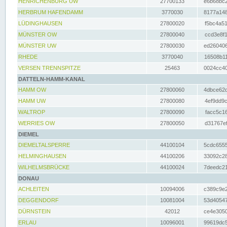
HENRICHENBURG UW
27700133
e6b68bc2
HERBRUM HAFENDAMM
3770030
8177a148
LÜDINGHAUSEN
27800020
f5bc4a51
MÜNSTER OW
27800040
ccd3e8f1
MÜNSTER UW
27800030
ed260406
RHEDE
3770040
16508b11
VERSEN TRENNSPITZE
25463
0024cc40
DATTELN-HAMM-KANAL
HAMM OW
27800060
4dbce62d
HAMM UW
27800080
4ef9dd9c
WALTROP
27800090
facc5c16
WERRIES OW
27800050
d31767ef
DIEMEL
DIEMELTALSPERRE
44100104
5cdc6555
HELMINGHAUSEN
44100206
33092c28
WILHELMSBRÜCKE
44100024
7deedc21
DONAU
ACHLEITEN
10094006
c389c9e2
DEGGENDORF
10081004
53d40547
DÜRNSTEIN
42012
ce4e3050
ERLAU
10096001
99619dc5