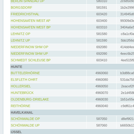
BERLIN-SPANDAU UP
580310
2c68509c
BORGSDORF
581591
1b2e2996
FRIEDRICHSTHAL
603420
314945d6
HOHENSAATEN WEST AP
603400
99309d3e
HOHENSAATEN WEST BP
603310
3404a6e5
LEHNITZ OP
581580
c8a1cf0a
LEHNITZ UP
581590
5bb1f56d
NIEDERFINOW SHW OP
692080
414dd4ee
NIEDERFINOW SHW UP
692090
4eec6b25
SCHWEDT SCHLEUSE BP
603410
4ee515f9
HUNTE
BUTTELERHÖRNE
4960060
b3d88ca6
ELSFLETH OHRT
4960080
531da758
HOLLERSIEL
4960050
2eacef2f
HUNTEBRÜCK
4960070
2e1d458b
OLDENBURG-DRIELAKE
4960030
1b51e55e
REITHÖRNE
4960040
c9df61c4
HAVELKANAL
SCHÖNWALDE OP
587050
d8ef9f21
SCHÖNWALDE UP
587060
b6650b13
IJSSEL