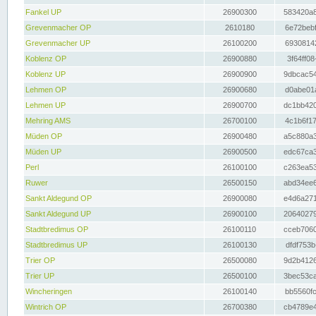
Fankel UP
26900300
583420a8
Grevenmacher OP
2610180
6e72bebf
Grevenmacher UP
26100200
69308142
Koblenz OP
26900880
3f64ff08
Koblenz UP
26900900
9dbcac54
Lehmen OP
26900680
d0abe01a
Lehmen UP
26900700
dc1bb420
Mehring AMS
26700100
4c1b6f17
Müden OP
26900480
a5c880a3
Müden UP
26900500
edc67ca3
Perl
26100100
c263ea53
Ruwer
26500150
abd34ee6
Sankt Aldegund OP
26900080
e4d6a271
Sankt Aldegund UP
26900100
20640279
Stadtbredimus OP
26100110
cceb7060
Stadtbredimus UP
26100130
dfdf753b
Trier OP
26500080
9d2b4126
Trier UP
26500100
3bec53ca
Wincheringen
26100140
bb5560fc
Wintrich OP
26700380
cb4789e4