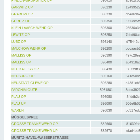
FINDENWIRUNSHIER OP
596410
a5902c55
GARWITZ UP
596230
12499527
GRABOW OP
596330
db4a69b2
GÜRITZ OP
596350
956ce5ff
KLEIN LAASCH WEHR OP
596300
25530a3e
LEWITZ OP
596250
7bbd90ad
LÜBZ OP
596140
d75442cf
MALCHOW WEHR OP
596200
bccaacb3
MALLISS OP
596390
497c29ee
MALLISS UP
596400
a64918a6
NEU KALLISS OP
596430
30739ff3
NEUBURG OP
596160
541c508a
NEUSTADT GLEWE OP
596280
c4381eb3
PARCHIM GÜTE
5961801
3dec3921
PLAU OP
596080
3ffddb2c
PLAU UP
596090
506e6b03
WAREN
596030
bd317edd
MÜGGELSPREE
GROSSE TRÄNKE WEHR OP
582660
81630fdd
GROSSE TRÄNKE WEHR UP
582670
cfad4ee5
MÜRITZ-HAVEL-WASSERSTRASSE