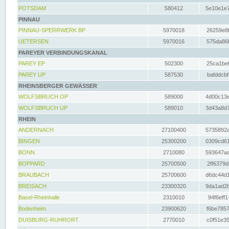
POTSDAM
580412
5e10e1e7
PINNAU
PINNAU-SPERRWERK BP
5970018
26259e8f
UETERSEN
5970016
575da86f
PAREYER VERBINDUNGSKANAL
PAREY EP
502300
25ca1bef
PAREY UP
587530
bafddcbf
RHEINSBERGER GEWÄSSER
WOLFSBRUCH OP
589000
4d00c13e
WOLFSBRUCH UP
589010
3d43a8d7
RHEIN
ANDERNACH
27100400
5735892a
BINGEN
25300200
0309cd61
BONN
2710080
593647aa
BOPPARD
25700500
2ff6379d
BRAUBACH
25700600
d6dc44d1
BREISACH
23300320
9da1ad2b
Basel-Rheinhalle
2310010
94f6eff1
Bodenheim
23900620
f6be7857
DUISBURG-RUHRORT
2770010
c0f51e35