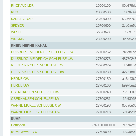
RHEINWEILER
23300130
06b978dd
RUST
23300580
5389b878
SANKT GOAR
25700300
550eb7e9
SPEYER
23700600
2cb8ae5b
WESEL
2770040
f33c3cc9
WORMS
23900200
844a620f
RHEIN-HERNE-KANAL
DUISBURG-MEIDERICH SCHLEUSE OW
27700262
f18e81da
DUISBURG-MEIDERICH SCHLEUSE UW
27700273
48780245
GELSENKIRCHEN SCHLEUSE OW
27700229
5b9f8134
GELSENKIRCHEN SCHLEUSE UW
27700230
427318d0
HERNE OW
27700150
ac6c4362
HERNE UW
27700160
b9975ea1
OBERHAUSEN SCHLEUSE OW
27700240
e251f943
OBERHAUSEN SCHLEUSE UW
27700251
12f63015
WANNE EICKEL SCHLEUSE OW
27700193
05ca0e33
WANNE EICKEL SCHLEUSE UW
27700218
23045f8b
RUHR
Hattingen
2769510000100
c0594fb5
RUHRWEHR OW
27600090
12a3037f