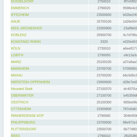
DÜSSELDORF
2750010
8f7e5f92
EMMERICH
2790020
9598e4cb
IFFEZHEIM
23500600
b02be240
KAUB
25700100
1d26e504
KEHL-KRONENHOF
23300900
23af9b02
KOBLENZ
25900700
4c7d796a
KONSTANZ-RHEIN
3329
e020e651
KÖLN
2730010
a6ee8177
LOBITH
2790050
efe13a3d
MAINZ
25100100
a37a9aa3
MANNHEIM
23700700
57090802
MAXAU
23700200
b6c6d5c8
NIERSTEIN-OPPENHEIM
23900600
d28e7ed1
Neuwied Stadt
27100370
dc407f1e
OBERWINTER
27100700
b45359df
OESTRICH
25100300
665be0fe
OTTENHEIM
23300800
787e5d63
PANNERDENSE KOP
2790060
3046493f
PHILIPPSBURG
23700500
88e972e1
PLITTERSDORF
23500700
6b774802
REES
2790010
2f025389