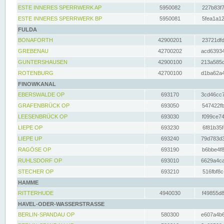
ESTE INNERES SPERRWERK AP
5950082
227b83f7
ESTE INNERES SPERRWERK BP
5950081
5fea1a12
FULDA
BONAFORTH
42900201
23721dfd
GREBENAU
42700202
acd63934
GUNTERSHAUSEN
42900100
213a585d
ROTENBURG
42700100
d1ba62a4
FINOWKANAL
EBERSWALDE OP
693170
3cd46cc7
GRAFENBRÜCK OP
693050
547422fb
LEESENBRÜCK OP
693030
f099ce74
LIEPE OP
693230
6f81b35f
LIEPE UP
693240
79d783d3
RAGÖSE OP
693190
b6bbe4f8
RUHLSDORF OP
693010
6629a4ca
STECHER OP
693210
516fbf8c
HAMME
RITTERHUDE
4940030
f49855d8
HAVEL-ODER-WASSERSTRASSE
BERLIN-SPANDAU OP
580300
e607a4b6