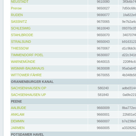
NEUSTADT
9610080
3f0b6b74
Prerow
9650027
7d50c68c
RUDEN
9690077
1fa822e6
SASSNITZ
9670065
9e7b2a4d
SCHLESWIG
9610040
09370c05
STAHLBRODE
9650070
340707f4
STRALSUND
9650043
b9163121
THIESSOW
9670067
d1c9bb3c
TIMMENDORF POEL
9630007
d22c341b
WARNEMÜNDE
9640015
220ff4c6
WISMAR-BAUMHAUS
9630008
95a0ab45
WITTOWER FÄHRE
9670055
4b348b56
ORANIENBURGER KANAL
SACHSENHAUSEN OP
580240
adbd3144
SACHSENHAUSEN UP
581840
0a6fe221
PEENE
AALBUDE
9660009
8ba772ed
ANKLAM
9660001
22fd01e0
DEMMIN
9660007
b7e238e8
JARMEN
9660005
a3328262
POTSDAMER HAVEL