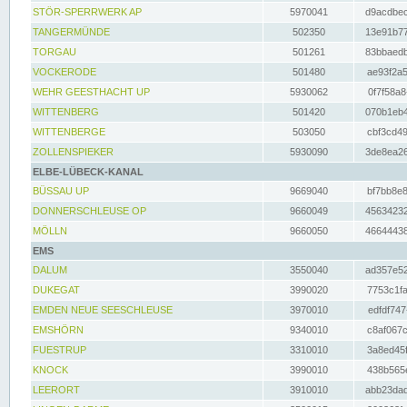
STÖR-SPERRWERK AP
5970041
d9acdbec
TANGERMÜNDE
502350
13e91b77
TORGAU
501261
83bbaedb
VOCKERODE
501480
ae93f2a5
WEHR GEESTHACHT UP
5930062
0f7f58a8
WITTENBERG
501420
070b1eb4
WITTENBERGE
503050
cbf3cd49
ZOLLENSPIEKER
5930090
3de8ea26
ELBE-LÜBECK-KANAL
BÜSSAU UP
9669040
bf7bb8e8
DONNERSCHLEUSE OP
9660049
45634232
MÖLLN
9660050
46644438
EMS
DALUM
3550040
ad357e52
DUKEGAT
3990020
7753c1fa
EMDEN NEUE SEESCHLEUSE
3970010
edfdf747
EMSHÖRN
9340010
c8af067c
FUESTRUP
3310010
3a8ed45f
KNOCK
3990010
438b565e
LEERORT
3910010
abb23dad