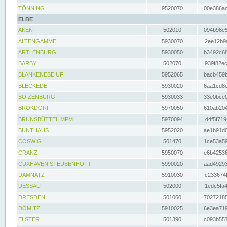
TÖNNING
9520070
00e386ac
ELBE
AKEN
502010
094b96e5
ALTENGAMME
5930070
2ee12b9a
ARTLENBURG
5930050
b3492c68
BARBY
502070
939f82ec
BLANKENESE UF
5952065
bacb459b
BLECKEDE
5930020
6aa1cd8e
BOIZENBURG
5930033
33e0bce0
BROKDORF
5970050
610ab204
BRUNSBÜTTEL MPM
5970094
d4f5f719
BUNTHAUS
5952020
ae1b91d0
COSWIG
501470
1ce53a59
CRANZ
5950070
e6b42536
CUXHAVEN STEUBENHÖFT
5990020
aad49293
DAMNATZ
5910030
c233674f
DESSAU
502000
1edc5fa4
DRESDEN
501060
70272185
DÖMITZ
5910025
6e3ea719
ELSTER
501390
c093b557