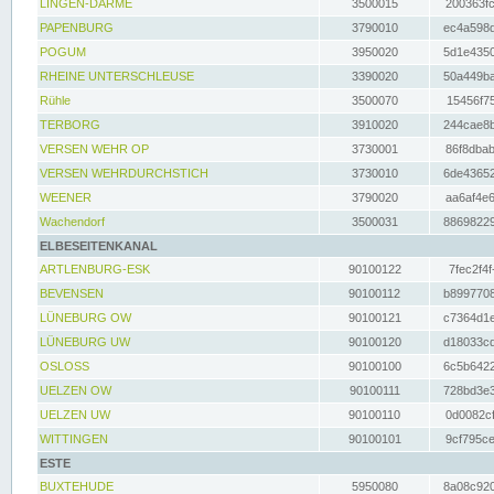
LINGEN-DARME
3500015
200363fc
PAPENBURG
3790010
ec4a598d
POGUM
3950020
5d1e4350
RHEINE UNTERSCHLEUSE
3390020
50a449ba
Rühle
3500070
15456f75
TERBORG
3910020
244cae8b
VERSEN WEHR OP
3730001
86f8dbab
VERSEN WEHRDURCHSTICH
3730010
6de43652
WEENER
3790020
aa6af4e6
Wachendorf
3500031
88698229
ELBESEITENKANAL
ARTLENBURG-ESK
90100122
7fec2f4f
BEVENSEN
90100112
b8997708
LÜNEBURG OW
90100121
c7364d1e
LÜNEBURG UW
90100120
d18033cd
OSLOSS
90100100
6c5b6422
UELZEN OW
90100111
728bd3e3
UELZEN UW
90100110
0d0082cf
WITTINGEN
90100101
9cf795ce
ESTE
BUXTEHUDE
5950080
8a08c920