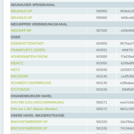
NEUHAUSER SPEISEKANAL
NEUHAUS OP
585850
963bdc26
NEUHAUS UP
585860
bf48cefd
NIEGRIPPER VERBINDUNGSKANAL
NIEGRIPP BP
587500
e506460f
ODER
EISENHÜTTENSTADT
603000
8675aa70
FRANKFURT1 (ODER)
603031
bffdf7f2
HOHENSAATEN-FINOW
603080
f7a639a4
KIENITZ
603050
6298a8f9
KIETZ
603040
16258271
RATZDORF
603140
ca3f535b
SCHWEDT-ODERBRÜCKE
603130
e28babaa
STÜTZKOW
603100
30bff0df
ORANIENBURGER HAVEL
OHV KM 3.014 (HOCHSPANNUNG)
580271
eea7e3dc
OHv km 1.467 (Blaues Wunder)
580272
8b51c505
OBERE HAVEL-WASSERSTRASSE
BISCHOFSWERDER OP
581520
16a780aa
BISCHOFSWERDER UP
581530
74134dc6