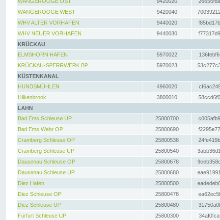
WANGEROOGE OST
9420020
26656fda
WANGEROOGE WEST
9420040
70039212
WHV ALTER VORHAFEN
9440020
f85bd17b
WHV NEUER VORHAFEN
9440030
f77317d9
KRÜCKAU
ELMSHORN HAFEN
5970022
136febf6
KRÜCKAU-SPERRWERK BP
5970023
53c277c3
KÜSTENKANAL
HUNDSMÜHLEN
4960020
cf6ac249
Hilkenbrook
3800010
58ccd6f0
LAHN
Bad Ems Schleuse UP
25800700
c005afb9
Bad Ems Wehr OP
25800690
f2295e77
Cramberg Schleuse OP
25800538
24fe419b
Cramberg Schleuse UP
25800540
3abb36d1
Dausenau Schleuse OP
25800678
9ceb358c
Dausenau Schleuse UP
25800680
eae91991
Diez Hafen
25800500
eadedeb6
Diez Schleuse OP
25800478
ea62ec5f
Diez Schleuse UP
25800480
31750a0f
Fürfurt Schleuse UP
25800300
34af0fca