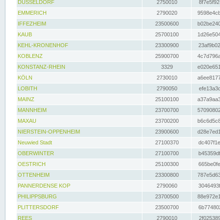
DÜSSELDORF
2750010
8f7e5f92
EMMERICH
2790020
9598e4cb
IFFEZHEIM
23500600
b02be240
KAUB
25700100
1d26e504
KEHL-KRONENHOF
23300900
23af9b02
KOBLENZ
25900700
4c7d796a
KONSTANZ-RHEIN
3329
e020e651
KÖLN
2730010
a6ee8177
LOBITH
2790050
efe13a3d
MAINZ
25100100
a37a9aa3
MANNHEIM
23700700
57090802
MAXAU
23700200
b6c6d5c8
NIERSTEIN-OPPENHEIM
23900600
d28e7ed1
Neuwied Stadt
27100370
dc407f1e
OBERWINTER
27100700
b45359df
OESTRICH
25100300
665be0fe
OTTENHEIM
23300800
787e5d63
PANNERDENSE KOP
2790060
3046493f
PHILIPPSBURG
23700500
88e972e1
PLITTERSDORF
23500700
6b774802
REES
2790010
2f025389