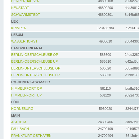
HERRENHAUSEN
48800108
8134af78
NEUSTADT
48800200
dda39817
SCHWARMSTEDT
48800301
8e16bd66
LEK
KRIMPEN
123456784
f5c96f13
LESUM
WASSERHORST
4930010
76844306
LANDWEHRKANAL
BERLIN-OBERSCHLEUSE OP
586600
24ce3282
BERLIN-OBERSCHLEUSE UP
586610
c42ad3df
BERLIN-UNTERSCHLEUSE OP
586620
503ad891
BERLIN-UNTERSCHLEUSE UP
586630
d198c901
LYCHENER GEWÄSSER
HIMMELPFORT OP
581110
bcdfa310
HIMMELPFORT UP
581120
9592d736
LÜHE
HORNEBURG
5960020
3244d787
MAIN
ASTHEIM
24300406
3de69bf8
FAULBACH
24700109
a919f57f
FRANKFURT OSTHAFEN
24700404
66ff3eb4