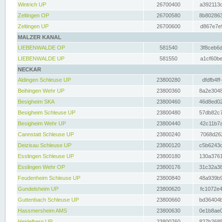
Wintrich UP
26700400
a392113c
Zeltingen OP
26700580
8b802863
Zeltingen UP
26700600
d867e7e9
MALZER KANAL
LIEBENWALDE OP
581540
3f8ceb6d
LIEBENWALDE UP
581550
a1cf60be
NECKAR
Aldingen Schleuse UP
23800280
dfdfb4ff
Beihingen Wehr UP
23800360
8a2e3048
Besigheim SKA
23800460
46d8ed02
Besigheim Schleuse UP
23800480
57db82c7
Besigheim Wehr UP
23800440
42c11b7a
Cannstatt Schleuse UP
23800240
7068d262
Deizisau Schleuse UP
23800120
c5b6243d
Esslingen Schleuse UP
23800180
130a3761
Esslingen Wehr OP
23800176
31c32a38
Feudenheim Schleuse UP
23800840
48a939b9
Gundelsheim UP
23800620
fc1072e4
Guttenbach Schleuse UP
23800660
bd36404b
Hassmersheim AMS
23800630
0e1b8ae0
Heidelberg UP
23800760
827b2685