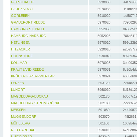
GEESTHACHT
5930060
44f7e955
GLÜCKSTADT
5970035
1f1bbed7
GORLEBEN
5910020
ac507f42
GRAUERORT REEDE
5970026
7398029b
HAMBURG ST. PAULI
5952050
d488c5cc
HAMBURG-HARBURG
5952025
706e5110
HETLINGEN
5970010
599c23b1
HITZACKER
5920010
a26e57c9
HOHNSTORF
5930040
d9289367
KOLLMAR
5970025
3ed90357
KRAUTSAND REEDE
5970031
8c20b4dc
KRÜCKAU-SPERRWERK AP
5970024
a653eb04
LENZEN
503120
c80a4f21
LÜHORT
5960010
8d18d129
MAGDEBURG-BUCKAU
502170
b8567c1e
MAGDEBURG-STROMBRÜCKE
502180
ccccb57f
MEISSEN
501080
24440872
MÜGGENDORF
503070
48f2661f
MÜHLBERG
501160
16b9b4e7
NEU DARCHAU
5930010
67d6e882
NIEGRIPP AP
502240
3adf88fd