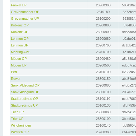
Fankel UP
26900300
583420a8
Grevenmacher OP
2610180
6e72bebf
Grevenmacher UP
26100200
69308142
Koblenz OP
26900880
3f64ff08
Koblenz UP
26900900
9dbcac54
Lehmen OP
26900680
d0abe01a
Lehmen UP
26900700
dc1bb420
Mehring AMS
26700100
4c1b6f17
Müden OP
26900480
a5c880a3
Müden UP
26900500
edc67ca3
Perl
26100100
c263ea53
Ruwer
26500150
abd34ee6
Sankt Aldegund OP
26900080
e4d6a271
Sankt Aldegund UP
26900100
20640279
Stadtbredimus OP
26100110
cceb7060
Stadtbredimus UP
26100130
dfdf753b
Trier OP
26500080
9d2b4126
Trier UP
26500100
3bec53ca
Wincheringen
26100140
bb5560fc
Wintrich OP
26700380
cb4789e4