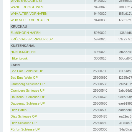
WANGEROOGE OST
9420020
26656fda
WANGEROOGE WEST
9420040
70039212
WHV ALTER VORHAFEN
9440020
f85bd17b
WHV NEUER VORHAFEN
9440030
f77317d9
KRÜCKAU
ELMSHORN HAFEN
5970022
136febf6
KRÜCKAU-SPERRWERK BP
5970023
53c277c3
KÜSTENKANAL
HUNDSMÜHLEN
4960020
cf6ac249
Hilkenbrook
3800010
58ccd6f0
LAHN
Bad Ems Schleuse UP
25800700
c005afb9
Bad Ems Wehr OP
25800690
f2295e77
Cramberg Schleuse OP
25800538
24fe419b
Cramberg Schleuse UP
25800540
3abb36d1
Dausenau Schleuse OP
25800678
9ceb358c
Dausenau Schleuse UP
25800680
eae91991
Diez Hafen
25800500
eadedeb6
Diez Schleuse OP
25800478
ea62ec5f
Diez Schleuse UP
25800480
31750a0f
Fürfurt Schleuse UP
25800300
34af0fca