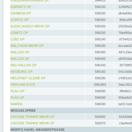
FINDENWIRUNSHIER OP
596410
a5902c55
GARWITZ UP
596230
12499527
GRABOW OP
596330
db4a69b2
GÜRITZ OP
596350
956ce5ff
KLEIN LAASCH WEHR OP
596300
25530a3e
LEWITZ OP
596250
7bbd90ad
LÜBZ OP
596140
d75442cf
MALCHOW WEHR OP
596200
bccaacb3
MALLISS OP
596390
497c29ee
MALLISS UP
596400
a64918a6
NEU KALLISS OP
596430
30739ff3
NEUBURG OP
596160
541c508a
NEUSTADT GLEWE OP
596280
c4381eb3
PARCHIM GÜTE
5961801
3dec3921
PLAU OP
596080
3ffddb2c
PLAU UP
596090
506e6b03
WAREN
596030
bd317edd
MÜGGELSPREE
GROSSE TRÄNKE WEHR OP
582660
81630fdd
GROSSE TRÄNKE WEHR UP
582670
cfad4ee5
MÜRITZ-HAVEL-WASSERSTRASSE