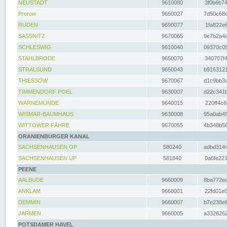
NEUSTADT
9610080
3f0b6b74
Prerow
9650027
7d50c68c
RUDEN
9690077
1fa822e6
SASSNITZ
9670065
9e7b2a4d
SCHLESWIG
9610040
09370c05
STAHLBRODE
9650070
340707f4
STRALSUND
9650043
b9163121
THIESSOW
9670067
d1c9bb3c
TIMMENDORF POEL
9630007
d22c341b
WARNEMÜNDE
9640015
220ff4c6
WISMAR-BAUMHAUS
9630008
95a0ab45
WITTOWER FÄHRE
9670055
4b348b56
ORANIENBURGER KANAL
SACHSENHAUSEN OP
580240
adbd3144
SACHSENHAUSEN UP
581840
0a6fe221
PEENE
AALBUDE
9660009
8ba772ed
ANKLAM
9660001
22fd01e0
DEMMIN
9660007
b7e238e8
JARMEN
9660005
a3328262
POTSDAMER HAVEL