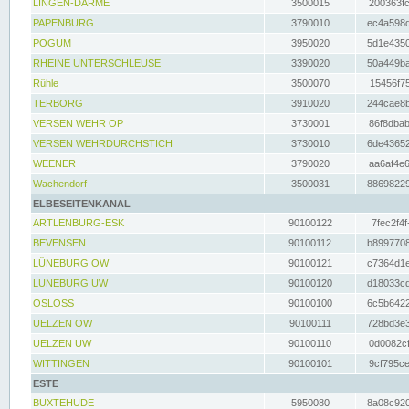
LINGEN-DARME
3500015
200363fc
PAPENBURG
3790010
ec4a598d
POGUM
3950020
5d1e4350
RHEINE UNTERSCHLEUSE
3390020
50a449ba
Rühle
3500070
15456f75
TERBORG
3910020
244cae8b
VERSEN WEHR OP
3730001
86f8dbab
VERSEN WEHRDURCHSTICH
3730010
6de43652
WEENER
3790020
aa6af4e6
Wachendorf
3500031
88698229
ELBESEITENKANAL
ARTLENBURG-ESK
90100122
7fec2f4f
BEVENSEN
90100112
b8997708
LÜNEBURG OW
90100121
c7364d1e
LÜNEBURG UW
90100120
d18033cd
OSLOSS
90100100
6c5b6422
UELZEN OW
90100111
728bd3e3
UELZEN UW
90100110
0d0082cf
WITTINGEN
90100101
9cf795ce
ESTE
BUXTEHUDE
5950080
8a08c920