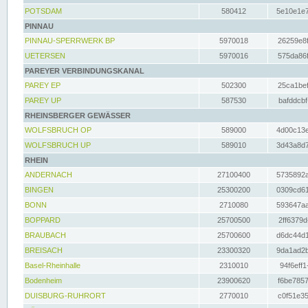
POTSDAM
580412
5e10e1e7
PINNAU
PINNAU-SPERRWERK BP
5970018
26259e8f
UETERSEN
5970016
575da86f
PAREYER VERBINDUNGSKANAL
PAREY EP
502300
25ca1bef
PAREY UP
587530
bafddcbf
RHEINSBERGER GEWÄSSER
WOLFSBRUCH OP
589000
4d00c13e
WOLFSBRUCH UP
589010
3d43a8d7
RHEIN
ANDERNACH
27100400
5735892a
BINGEN
25300200
0309cd61
BONN
2710080
593647aa
BOPPARD
25700500
2ff6379d
BRAUBACH
25700600
d6dc44d1
BREISACH
23300320
9da1ad2b
Basel-Rheinhalle
2310010
94f6eff1
Bodenheim
23900620
f6be7857
DUISBURG-RUHRORT
2770010
c0f51e35