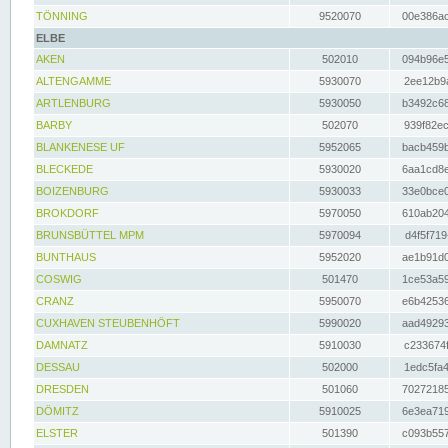
TÖNNING
9520070
00e386ac
ELBE
AKEN
502010
094b96e5
ALTENGAMME
5930070
2ee12b9a
ARTLENBURG
5930050
b3492c68
BARBY
502070
939f82ec
BLANKENESE UF
5952065
bacb459b
BLECKEDE
5930020
6aa1cd8e
BOIZENBURG
5930033
33e0bce0
BROKDORF
5970050
610ab204
BRUNSBÜTTEL MPM
5970094
d4f5f719
BUNTHAUS
5952020
ae1b91d0
COSWIG
501470
1ce53a59
CRANZ
5950070
e6b42536
CUXHAVEN STEUBENHÖFT
5990020
aad49293
DAMNATZ
5910030
c233674f
DESSAU
502000
1edc5fa4
DRESDEN
501060
70272185
DÖMITZ
5910025
6e3ea719
ELSTER
501390
c093b557