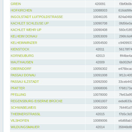
GREIN
420091
f3bf0b0b
HOFKIRCHEN
10088003
616dd98e
INGOLSTADT LUITPOLDSTRASSE
10046105
824a046b
KACHLET SCHLEUSE UP
10090708
0fd56e0a
KACHLET WEHR UP
10090408
560cf185
KELHEIM DONAU
10053009
296fc6d4
KELHEIMWINZER
10054500
c9409937
KIENSTOCK
42011
56178f74
KORNEUBURG
42013
ff44be4a
MAUTHAUSEN
42009
6b002fef
OBERNDORF
10056302
e476bcad
PASSAU DONAU
10091008
9f12c405
PASSAU ILZSTADT
10092000
33ceb441
PFATTER
10068006
f768173a
PFELLING
10078000
7fe63a95
REGENSBURG EISERNE BRÜCKE
10061007
eebd633a
SCHWABELWEIS
10062000
7644f1d7
THEBNERSTRASSL
42015
f7b5c3d3
VILSHOFEN
10089006
e6d68ab7
WILDUNGSMAUER
42014
35846b8b