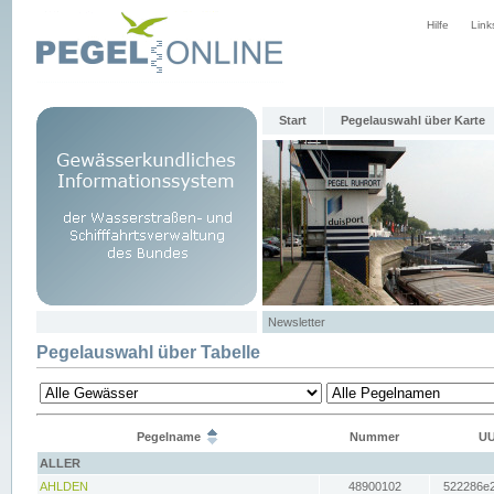
Hilfe
Link
Start
Pegelauswahl über Karte
Newsletter
Pegelauswahl über Tabelle
Pegelname
Nummer
UU
ALLER
AHLDEN
48900102
522286e2