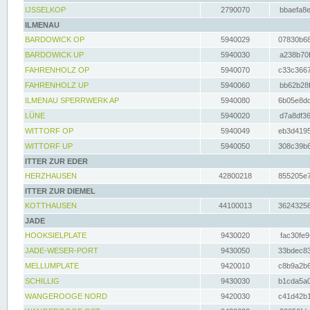
IJSSELKOP
2790070
bbaefa8e
ILMENAU
BARDOWICK OP
5940029
07830b68
BARDOWICK UP
5940030
a238b70f
FAHRENHOLZ OP
5940070
c33c3667
FAHRENHOLZ UP
5940060
bb62b28f
ILMENAU SPERRWERK AP
5940080
6b05e8dc
LÜNE
5940020
d7a8df36
WITTORF OP
5940049
eb3d4195
WITTORF UP
5940050
308c39b6
ITTER ZUR EDER
HERZHAUSEN
42800218
855205e7
ITTER ZUR DIEMEL
KOTTHAUSEN
44100013
36243256
JADE
HOOKSIELPLATE
9430020
fac30fe9
JADE-WESER-PORT
9430050
33bdec83
MELLUMPLATE
9420010
c8b9a2b6
SCHILLIG
9430030
b1cda5a0
WANGEROOGE NORD
9420030
c41d42b1