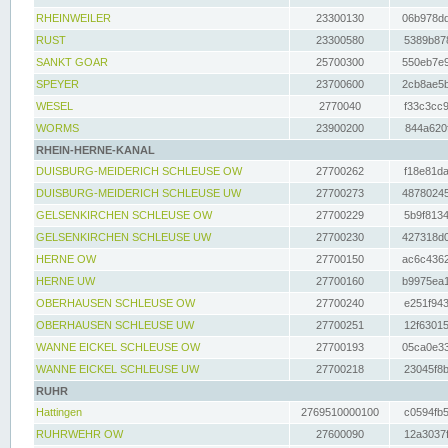
RHEINWEILER
23300130
06b978dd
RUST
23300580
5389b878
SANKT GOAR
25700300
550eb7e9
SPEYER
23700600
2cb8ae5b
WESEL
2770040
f33c3cc9
WORMS
23900200
844a620f
RHEIN-HERNE-KANAL
DUISBURG-MEIDERICH SCHLEUSE OW
27700262
f18e81da
DUISBURG-MEIDERICH SCHLEUSE UW
27700273
48780245
GELSENKIRCHEN SCHLEUSE OW
27700229
5b9f8134
GELSENKIRCHEN SCHLEUSE UW
27700230
427318d0
HERNE OW
27700150
ac6c4362
HERNE UW
27700160
b9975ea1
OBERHAUSEN SCHLEUSE OW
27700240
e251f943
OBERHAUSEN SCHLEUSE UW
27700251
12f63015
WANNE EICKEL SCHLEUSE OW
27700193
05ca0e33
WANNE EICKEL SCHLEUSE UW
27700218
23045f8b
RUHR
Hattingen
2769510000100
c0594fb5
RUHRWEHR OW
27600090
12a3037f