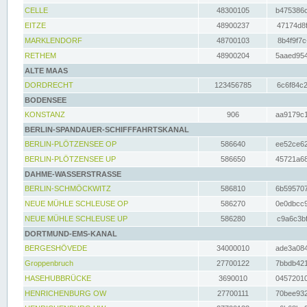
CELLE
48300105
b475386c
EITZE
48900237
47174d8f
MARKLENDORF
48700103
8b4f9f7c
RETHEM
48900204
5aaed954
ALTE MAAS
DORDRECHT
123456785
6c6f84c2
BODENSEE
KONSTANZ
906
aa9179c1
BERLIN-SPANDAUER-SCHIFFFAHRTSKANAL
BERLIN-PLÖTZENSEE OP
586640
ee52ce62
BERLIN-PLÖTZENSEE UP
586650
45721a68
DAHME-WASSERSTRASSE
BERLIN-SCHMÖCKWITZ
586810
6b595707
NEUE MÜHLE SCHLEUSE OP
586270
0e0dbcc9
NEUE MÜHLE SCHLEUSE UP
586280
c9a6c3bf
DORTMUND-EMS-KANAL
BERGESHÖVEDE
34000010
ade3a084
Groppenbruch
27700122
7bbdb421
HASEHUBBRÜCKE
3690010
04572010
HENRICHENBURG OW
27700111
70bee932