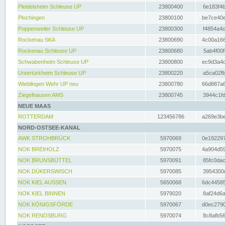
Pleidelsheim Schleuse UP
23800400
6e183f4b
Plochingen
23800100
be7ce40e
Poppenweiler Schleuse UP
23800300
f4854a4c
Rockenau SKA
23800690
4c00a166
Rockenau Schleuse UP
23800680
5ab4f00f
Schwabenheim Schleuse UP
23800800
ec9d3a4d
Untertürkheim Schleuse UP
23800220
a5ca02fb
Wieblingen Wehr UP neu
23800780
66d887a6
Ziegelhausen AMS
23800745
3944c1fd
NEUE MAAS
ROTTERDAM
123456786
a269e3be
NORD-OSTSEE-KANAL
AWK STROHBRÜCK
5970069
0e192297
NOK BREIHOLZ
5970075
4a904d59
NOK BRUNSBÜTTEL
5970091
85fc0dac
NOK DÜKERSWISCH
5970085
3954300d
NOK KIEL AUSSEN
5650068
6dc44585
NOK KIEL BINNEN
5979020
8af24d6a
NOK KÖNIGSFÖRDE
5970067
d0ec2790
NOK RENDSBURG
5970074
8c8afb56