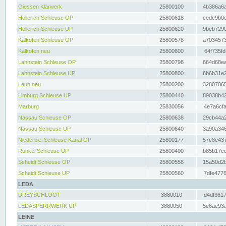
Giessen Klärwerk
25800100
4b386a6a
Hollerich Schleuse OP
25800618
cedc9b0c
Hollerich Schleuse UP
25800620
9beb7290
Kalkofen Schleuse OP
25800578
a7034573
Kalkofen neu
25800600
64f735fd
Lahnstein Schleuse OP
25800798
664d68ea
Lahnstein Schleuse UP
25800800
6b6b31e2
Leun neu
25800200
32807065
Limburg Schleuse UP
25800440
89038b42
Marburg
25830056
4e7a6cfa
Nassau Schleuse OP
25800638
29cb44a2
Nassau Schleuse UP
25800640
3a90a346
Niederbiel Schleuse Kanal OP
25800177
57c8e437
Runkel Schleuse UP
25800400
b85b17cc
Scheidt Schleuse OP
25800558
15a50d2b
Scheidt Schleuse UP
25800560
7dfe4776
LEDA
DREYSCHLOOT
3880010
d4df3617
LEDASPERRWERK UP
3880050
5e6ae93a
LEINE