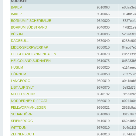
NORDSEE
BAKE A
9510063
e8daa3e2
BAKE Z
9510066
104fdc24
BORKUM FISCHERBALJE
9340020
8727ebfd
BORKUM SÜDSTRAND
9340030
478f21e9
BÜSUM
9510095
5287a3e1
DAGEBÜLL
9570040
6233e901
EIDER-SPERRWERK AP
9530010
04acd7e5
HELGOLAND BINNENHAFEN
9510070
c0ec139b
HELGOLAND SÜDHAFEN
9510075
0d8233b8
HUSUM
9530020
e114aeec
HÖRNUM
9570050
733755fd
LANGEOOG
9390010
a0c1dcb6
LIST AUF SYLT
9570070
5e92d73f
MITTELGRUND
9510132
3ff99b92
NORDERNEY RIFFGAT
9360010
c0244c0e
PELLWORM ANLEGER
9550021
2852b9ab
SCHARHÖRN
9510060
f0197bcf
SPIEKEROOG
9410010
662c4b5e
WITTDÜN
9570010
9c4c11f2
ZEHNERLOCH
9510010
e574d0af