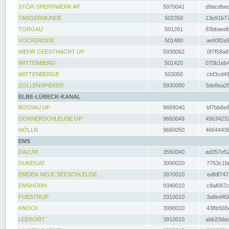
STÖR-SPERRWERK AP
5970041
d9acdbec
TANGERMÜNDE
502350
13e91b77
TORGAU
501261
83bbaedb
VOCKERODE
501480
ae93f2a5
WEHR GEESTHACHT UP
5930062
0f7f58a8
WITTENBERG
501420
070b1eb4
WITTENBERGE
503050
cbf3cd49
ZOLLENSPIEKER
5930090
3de8ea26
ELBE-LÜBECK-KANAL
BÜSSAU UP
9669040
bf7bb8e8
DONNERSCHLEUSE OP
9660049
45634232
MÖLLN
9660050
46644438
EMS
DALUM
3550040
ad357e52
DUKEGAT
3990020
7753c1fa
EMDEN NEUE SEESCHLEUSE
3970010
edfdf747
EMSHÖRN
9340010
c8af067c
FUESTRUP
3310010
3a8ed45f
KNOCK
3990010
438b565e
LEERORT
3910010
abb23dad