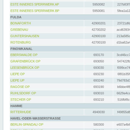
ESTE INNERES SPERRWERK AP
5950082
227b83f7
ESTE INNERES SPERRWERK BP
5950081
5fea1a12
FULDA
BONAFORTH
42900201
23721dfd
GREBENAU
42700202
acd63934
GUNTERSHAUSEN
42900100
213a585d
ROTENBURG
42700100
d1ba62a4
FINOWKANAL
EBERSWALDE OP
693170
3cd46cc7
GRAFENBRÜCK OP
693050
547422fb
LEESENBRÜCK OP
693030
f099ce74
LIEPE OP
693230
6f81b35f
LIEPE UP
693240
79d783d3
RAGÖSE OP
693190
b6bbe4f8
RUHLSDORF OP
693010
6629a4ca
STECHER OP
693210
516fbf8c
HAMME
RITTERHUDE
4940030
f49855d8
HAVEL-ODER-WASSERSTRASSE
BERLIN-SPANDAU OP
580300
e607a4b6