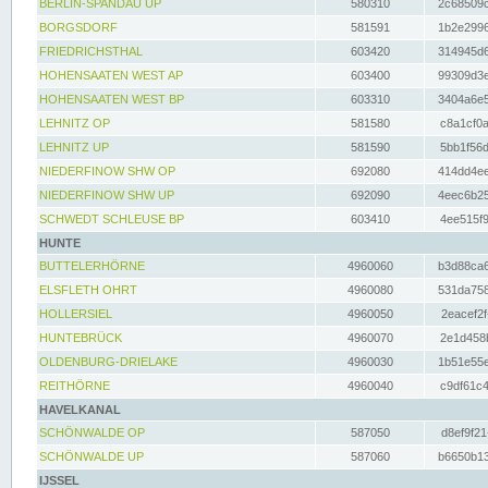
BERLIN-SPANDAU UP
580310
2c68509c
BORGSDORF
581591
1b2e2996
FRIEDRICHSTHAL
603420
314945d6
HOHENSAATEN WEST AP
603400
99309d3e
HOHENSAATEN WEST BP
603310
3404a6e5
LEHNITZ OP
581580
c8a1cf0a
LEHNITZ UP
581590
5bb1f56d
NIEDERFINOW SHW OP
692080
414dd4ee
NIEDERFINOW SHW UP
692090
4eec6b25
SCHWEDT SCHLEUSE BP
603410
4ee515f9
HUNTE
BUTTELERHÖRNE
4960060
b3d88ca6
ELSFLETH OHRT
4960080
531da758
HOLLERSIEL
4960050
2eacef2f
HUNTEBRÜCK
4960070
2e1d458b
OLDENBURG-DRIELAKE
4960030
1b51e55e
REITHÖRNE
4960040
c9df61c4
HAVELKANAL
SCHÖNWALDE OP
587050
d8ef9f21
SCHÖNWALDE UP
587060
b6650b13
IJSSEL