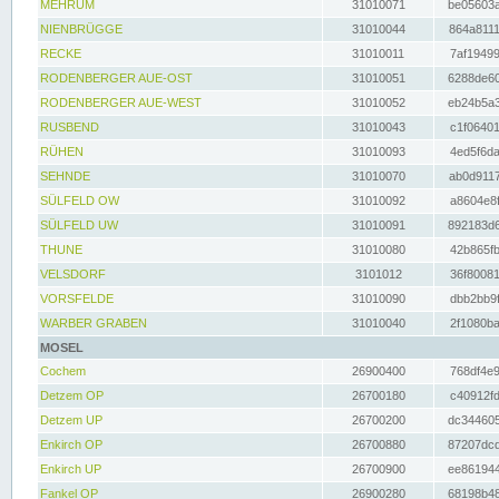
MEHRUM
31010071
be05603a
NIENBRÜGGE
31010044
864a8111
RECKE
31010011
7af19499
RODENBERGER AUE-OST
31010051
6288de60
RODENBERGER AUE-WEST
31010052
eb24b5a3
RUSBEND
31010043
c1f06401
RÜHEN
31010093
4ed5f6da
SEHNDE
31010070
ab0d9117
SÜLFELD OW
31010092
a8604e8f
SÜLFELD UW
31010091
892183d6
THUNE
31010080
42b865fb
VELSDORF
3101012
36f80081
VORSFELDE
31010090
dbb2bb9f
WARBER GRABEN
31010040
2f1080ba
MOSEL
Cochem
26900400
768df4e9
Detzem OP
26700180
c40912fd
Detzem UP
26700200
dc344605
Enkirch OP
26700880
87207dcd
Enkirch UP
26700900
ee861944
Fankel OP
26900280
68198b48