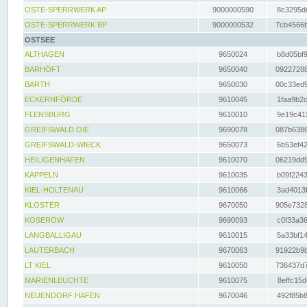
OSTE-SPERRWERK AP
9000000590
8c3295dc
OSTE-SPERRWERK BP
9000000532
7cb4566b
OSTSEE
ALTHAGEN
9650024
b8d05bf9
BARHÖFT
9650040
09227288
BARTH
9650030
00c33ed9
ECKERNFÖRDE
9610045
1faa9b2c
FLENSBURG
9610010
9e19c411
GREIFSWALD OIE
9690078
087b6386
GREIFSWALD-WIECK
9650073
6b53ef42
HEILIGENHAFEN
9610070
06219dd9
KAPPELN
9610035
b09f2243
KIEL-HOLTENAU
9610066
3ad4013f
KLOSTER
9670050
905e7328
KOSEROW
9690093
c0f33a36
LANGBALLIGAU
9610015
5a33bf14
LAUTERBACH
9670063
91922b9b
LT KIEL
9610050
736437d7
MARIENLEUCHTE
9610075
8effc15d
NEUENDORF HAFEN
9670046
492f85b8