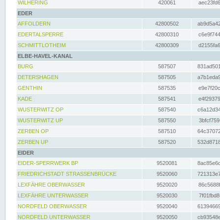
WILHERING
420061
aec23fd6
EDER
AFFOLDERN
42800502
ab9d5a42
EDERTALSPERRE
42800310
c6e9f744
SCHMITTLOTHEIM
42800309
d2155fa6
ELBE-HAVEL-KANAL
BURG
587507
831ad501
DETERSHAGEN
587505
a7b1eda9
GENTHIN
587535
e9e7f20c
KADE
587541
e4f29379
WUSTERWITZ OP
587540
c6a12d34
WUSTERWITZ UP
587550
3bfcf759
ZERBEN OP
587510
64c37072
ZERBEN UP
587520
532d8718
EIDER
EIDER-SPERRWERK BP
9520081
8ac85e6c
FRIEDRICHSTADT STRASSENBRÜCKE
9520060
721313e7
LEXFÄHRE OBERWASSER
9520020
86c5688f
LEXFÄHRE UNTERWASSER
9520030
7f01fbd8
NORDFELD OBERWASSER
9520040
61394669
NORDFELD UNTERWASSER
9520050
cb93548e