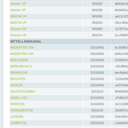
Diemitz OP
581020
d6426c42
Diemitz UP
581030
6b3b55e2
MIROW OP
581000
ab13c115
MIROW UP
581010
19cc3b9a
Strasen OP
581060
117877ec
Strasen UP
581070
2cc40997
MITTELLANDKANAL
ANDERTEN OW
31010061
bc20d819
ANDERTEN UW
31010060
dd41a7d6
BAD ESSEN
31010030
6760b547
BERENBUSCH
31010042
d2c8f60e
BRAMSCHE
31010020
bec8a6a5
BROXTEN
31010032
1125a391
HAHLEN
31010041
ac970eb0
HALDENSLEBEN
3101013
90d92801
HANN. LIST
31010062
27dfd137
HÖRSTEL
31010010
6c7c180f
KANALBRÜCKE
3101018
32b997c2
LOHNDE
31010050
516c4814
LÜBBECKE
31010031
c2aa9164