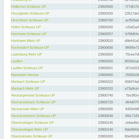
Heilbronn Schleuse UP
23800560
f77df170
Hessigheim Schleuse UP
23800420
23517de9
Hirschhorn Schleuse UP
23800700
acf505dd
Hofen Schleuse UP
23800260
cf2af1a4
Horkheim Schleuse UP
23800557
b76bf04c
Horkheim Wehr UP
23800520
d9b441a5
Kochendorf Schleuse UP
23800600
8f695e71
Ladenburg Wehr UP
23800820
70cee7df
Lauffen
23800500
8559d1a0
Lauffen Schleuse UP
23800501
2f7cb553
Mannheim Neckar
23800900
25582d3f
Marbach Schleuse UP
23800322
456974a8
Marbach Wehr UP
23800320
a73a9cb4
Neckargemünd Schleuse UP
23800740
7be3ff2e
Neckarsteinach Schleuse UP
23800720
d64d07f7
Neckarsulm Wehr UP
23800580
845944f8
Neckarzimmern Schleuse UP
23800640
f00c7183
Oberesslingen Schleuse UP
23800145
cbfae6bc
Oberesslingen Wehr UP
23800140
9de0843a
Obertürkheim Schleuse UP
23800200
80e002d8