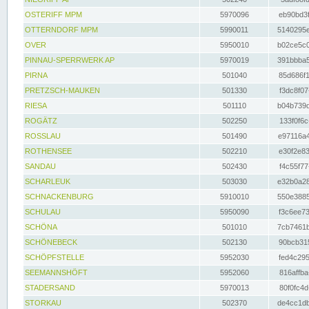
OSTERIFF MPM
5970096
eb90bd3f
OTTERNDORF MPM
5990011
5140295e
OVER
5950010
b02ce5c0
PINNAU-SPERRWERK AP
5970019
391bbba5
PIRNA
501040
85d686f1
PRETZSCH-MAUKEN
501330
f3dc8f07
RIESA
501110
b04b739d
ROGÄTZ
502250
133f0f6c
ROSSLAU
501490
e97116a4
ROTHENSEE
502210
e30f2e83
SANDAU
502430
f4c55f77
SCHARLEUK
503030
e32b0a28
SCHNACKENBURG
5910010
550e3885
SCHULAU
5950090
f3c6ee73
SCHÖNA
501010
7cb7461b
SCHÖNEBECK
502130
90bcb315
SCHÖPFSTELLE
5952030
fed4c295
SEEMANNSHÖFT
5952060
816affba
STADERSAND
5970013
80f0fc4d
STORKAU
502370
de4cc1db