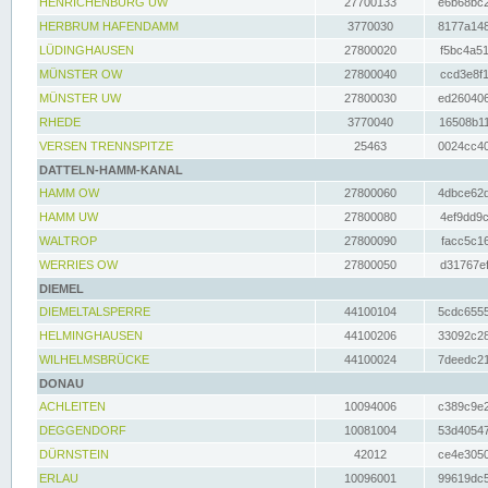
HENRICHENBURG UW
27700133
e6b68bc2
HERBRUM HAFENDAMM
3770030
8177a148
LÜDINGHAUSEN
27800020
f5bc4a51
MÜNSTER OW
27800040
ccd3e8f1
MÜNSTER UW
27800030
ed260406
RHEDE
3770040
16508b11
VERSEN TRENNSPITZE
25463
0024cc40
DATTELN-HAMM-KANAL
HAMM OW
27800060
4dbce62d
HAMM UW
27800080
4ef9dd9c
WALTROP
27800090
facc5c16
WERRIES OW
27800050
d31767ef
DIEMEL
DIEMELTALSPERRE
44100104
5cdc6555
HELMINGHAUSEN
44100206
33092c28
WILHELMSBRÜCKE
44100024
7deedc21
DONAU
ACHLEITEN
10094006
c389c9e2
DEGGENDORF
10081004
53d40547
DÜRNSTEIN
42012
ce4e3050
ERLAU
10096001
99619dc5