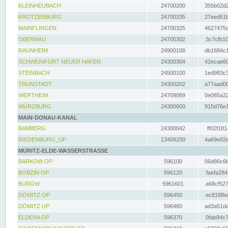
KLEINHEUBACH
24700200
355b02d2
KROTZENBURG
24700335
27eed51b
MAINFLINGEN
24700325
4627475d
OBERNAU
24700302
3c7cfb10
RAUNHEIM
24900108
db1684c1
SCHWEINFURT NEUER HAFEN
24300304
42ecae60
STEINBACH
24500100
1ed983c3
TRUNSTADT
24300202
a77aad00
WERTHEIM
24709089
0e065a22
WÜRZBURG
24300600
915d76e1
MAIN-DONAU-KANAL
BAMBERG
24300042
ff02f181
RIEDENBURG_UP
13409200
4a69e82e
MÜRITZ-ELDE-WASSERSTRASSE
BARKOW OP
596100
06d86c6b
BOBZIN OP
596120
faefa284
BUROW
5961601
a68cf527
DÖMITZ OP
596450
ec8188ee
DÖMITZ UP
596460
ad3a51da
ELDENA OP
596370
0fab94c7