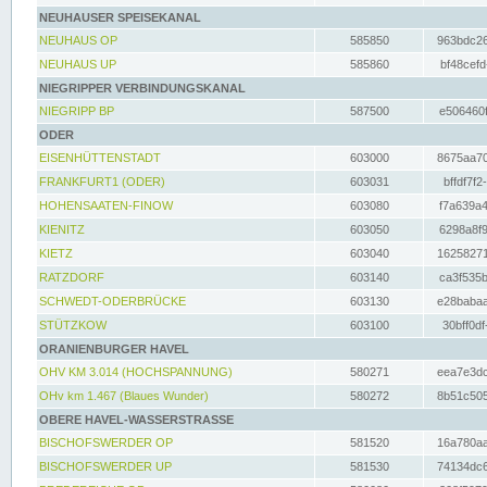
NEUHAUSER SPEISEKANAL
NEUHAUS OP
585850
963bdc26
NEUHAUS UP
585860
bf48cefd
NIEGRIPPER VERBINDUNGSKANAL
NIEGRIPP BP
587500
e506460f
ODER
EISENHÜTTENSTADT
603000
8675aa70
FRANKFURT1 (ODER)
603031
bffdf7f2
HOHENSAATEN-FINOW
603080
f7a639a4
KIENITZ
603050
6298a8f9
KIETZ
603040
16258271
RATZDORF
603140
ca3f535b
SCHWEDT-ODERBRÜCKE
603130
e28babaa
STÜTZKOW
603100
30bff0df
ORANIENBURGER HAVEL
OHV KM 3.014 (HOCHSPANNUNG)
580271
eea7e3dc
OHv km 1.467 (Blaues Wunder)
580272
8b51c505
OBERE HAVEL-WASSERSTRASSE
BISCHOFSWERDER OP
581520
16a780aa
BISCHOFSWERDER UP
581530
74134dc6