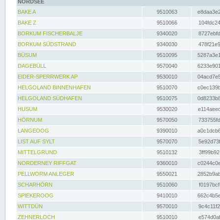
NORDSEE
BAKE A
9510063
e8daa3e2
BAKE Z
9510066
104fdc24
BORKUM FISCHERBALJE
9340020
8727ebfd
BORKUM SÜDSTRAND
9340030
478f21e9
BÜSUM
9510095
5287a3e1
DAGEBÜLL
9570040
6233e901
EIDER-SPERRWERK AP
9530010
04acd7e5
HELGOLAND BINNENHAFEN
9510070
c0ec139b
HELGOLAND SÜDHAFEN
9510075
0d8233b8
HUSUM
9530020
e114aeec
HÖRNUM
9570050
733755fd
LANGEOOG
9390010
a0c1dcb6
LIST AUF SYLT
9570070
5e92d73f
MITTELGRUND
9510132
3ff99b92
NORDERNEY RIFFGAT
9360010
c0244c0e
PELLWORM ANLEGER
9550021
2852b9ab
SCHARHÖRN
9510060
f0197bcf
SPIEKEROOG
9410010
662c4b5e
WITTDÜN
9570010
9c4c11f2
ZEHNERLOCH
9510010
e574d0af