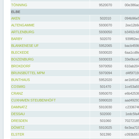
TÖNNING
9520070
00e386ac
ELBE
AKEN
502010
094b96e5
ALTENGAMME
5930070
2ee12b9a
ARTLENBURG
5930050
b3492c68
BARBY
502070
939f82ec
BLANKENESE UF
5952065
bacb459b
BLECKEDE
5930020
6aa1cd8e
BOIZENBURG
5930033
33e0bce0
BROKDORF
5970050
610ab204
BRUNSBÜTTEL MPM
5970094
d4f5f719
BUNTHAUS
5952020
ae1b91d0
COSWIG
501470
1ce53a59
CRANZ
5950070
e6b42536
CUXHAVEN STEUBENHÖFT
5990020
aad49293
DAMNATZ
5910030
c233674f
DESSAU
502000
1edc5fa4
DRESDEN
501060
70272185
DÖMITZ
5910025
6e3ea719
ELSTER
501390
c093b557