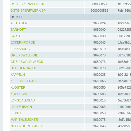
OSTE-SPERRWERK AP
9000000590
8c3295dc
OSTE-SPERRWERK BP
9000000532
7cb4566b
OSTSEE
ALTHAGEN
9650024
b8d05bf9
BARHÖFT
9650040
09227288
BARTH
9650030
00c33ed9
ECKERNFÖRDE
9610045
1faa9b2c
FLENSBURG
9610010
9e19c411
GREIFSWALD OIE
9690078
087b6386
GREIFSWALD-WIECK
9650073
6b53ef42
HEILIGENHAFEN
9610070
06219dd9
KAPPELN
9610035
b09f2243
KIEL-HOLTENAU
9610066
3ad4013f
KLOSTER
9670050
905e7328
KOSEROW
9690093
c0f33a36
LANGBALLIGAU
9610015
5a33bf14
LAUTERBACH
9670063
91922b9b
LT KIEL
9610050
736437d7
MARIENLEUCHTE
9610075
8effc15d
NEUENDORF HAFEN
9670046
492f85b8