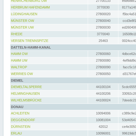
HENRICHENBURG UW
27700133
e6b68bc2
HERBRUM HAFENDAMM
3770030
8177a148
LÜDINGHAUSEN
27800020
f5bc4a51
MÜNSTER OW
27800040
ccd3e8f1
MÜNSTER UW
27800030
ed260406
RHEDE
3770040
16508b11
VERSEN TRENNSPITZE
25463
0024cc40
DATTELN-HAMM-KANAL
HAMM OW
27800060
4dbce62d
HAMM UW
27800080
4ef9dd9c
WALTROP
27800090
facc5c16
WERRIES OW
27800050
d31767ef
DIEMEL
DIEMELTALSPERRE
44100104
5cdc6555
HELMINGHAUSEN
44100206
33092c28
WILHELMSBRÜCKE
44100024
7deedc21
DONAU
ACHLEITEN
10094006
c389c9e2
DEGGENDORF
10081004
53d40547
DÜRNSTEIN
42012
ce4e3050
ERLAU
10096001
99619dc5