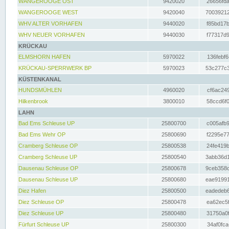
WANGEROOGE OST
9420020
26656fda
WANGEROOGE WEST
9420040
70039212
WHV ALTER VORHAFEN
9440020
f85bd17b
WHV NEUER VORHAFEN
9440030
f77317d9
KRÜCKAU
ELMSHORN HAFEN
5970022
136febf6
KRÜCKAU-SPERRWERK BP
5970023
53c277c3
KÜSTENKANAL
HUNDSMÜHLEN
4960020
cf6ac249
Hilkenbrook
3800010
58ccd6f0
LAHN
Bad Ems Schleuse UP
25800700
c005afb9
Bad Ems Wehr OP
25800690
f2295e77
Cramberg Schleuse OP
25800538
24fe419b
Cramberg Schleuse UP
25800540
3abb36d1
Dausenau Schleuse OP
25800678
9ceb358c
Dausenau Schleuse UP
25800680
eae91991
Diez Hafen
25800500
eadedeb6
Diez Schleuse OP
25800478
ea62ec5f
Diez Schleuse UP
25800480
31750a0f
Fürfurt Schleuse UP
25800300
34af0fca