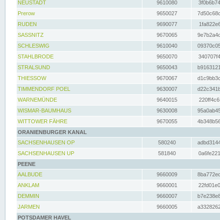
NEUSTADT
9610080
3f0b6b74
Prerow
9650027
7d50c68c
RUDEN
9690077
1fa822e6
SASSNITZ
9670065
9e7b2a4d
SCHLESWIG
9610040
09370c05
STAHLBRODE
9650070
340707f4
STRALSUND
9650043
b9163121
THIESSOW
9670067
d1c9bb3c
TIMMENDORF POEL
9630007
d22c341b
WARNEMÜNDE
9640015
220ff4c6
WISMAR-BAUMHAUS
9630008
95a0ab45
WITTOWER FÄHRE
9670055
4b348b56
ORANIENBURGER KANAL
SACHSENHAUSEN OP
580240
adbd3144
SACHSENHAUSEN UP
581840
0a6fe221
PEENE
AALBUDE
9660009
8ba772ed
ANKLAM
9660001
22fd01e0
DEMMIN
9660007
b7e238e8
JARMEN
9660005
a3328262
POTSDAMER HAVEL