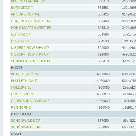
BERLIN-SPANDAU UP
580310
2c68509c
BORGSDORF
581591
1b2e2996
FRIEDRICHSTHAL
603420
314945d6
HOHENSAATEN WEST AP
603400
99309d3e
HOHENSAATEN WEST BP
603310
3404a6e5
LEHNITZ OP
581580
c8a1cf0a
LEHNITZ UP
581590
5bb1f56d
NIEDERFINOW SHW OP
692080
414dd4ee
NIEDERFINOW SHW UP
692090
4eec6b25
SCHWEDT SCHLEUSE BP
603410
4ee515f9
HUNTE
BUTTELERHÖRNE
4960060
b3d88ca6
ELSFLETH OHRT
4960080
531da758
HOLLERSIEL
4960050
2eacef2f
HUNTEBRÜCK
4960070
2e1d458b
OLDENBURG-DRIELAKE
4960030
1b51e55e
REITHÖRNE
4960040
c9df61c4
HAVELKANAL
SCHÖNWALDE OP
587050
d8ef9f21
SCHÖNWALDE UP
587060
b6650b13
IJSSEL