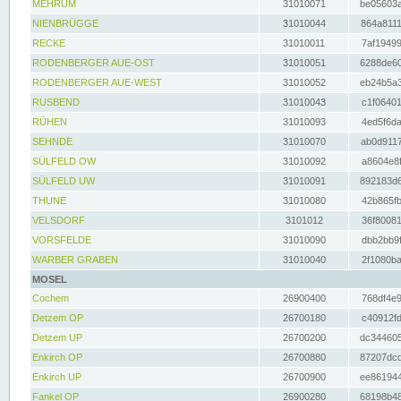
MEHRUM
31010071
be05603a
NIENBRÜGGE
31010044
864a8111
RECKE
31010011
7af19499
RODENBERGER AUE-OST
31010051
6288de60
RODENBERGER AUE-WEST
31010052
eb24b5a3
RUSBEND
31010043
c1f06401
RÜHEN
31010093
4ed5f6da
SEHNDE
31010070
ab0d9117
SÜLFELD OW
31010092
a8604e8f
SÜLFELD UW
31010091
892183d6
THUNE
31010080
42b865fb
VELSDORF
3101012
36f80081
VORSFELDE
31010090
dbb2bb9f
WARBER GRABEN
31010040
2f1080ba
MOSEL
Cochem
26900400
768df4e9
Detzem OP
26700180
c40912fd
Detzem UP
26700200
dc344605
Enkirch OP
26700880
87207dcd
Enkirch UP
26700900
ee861944
Fankel OP
26900280
68198b48