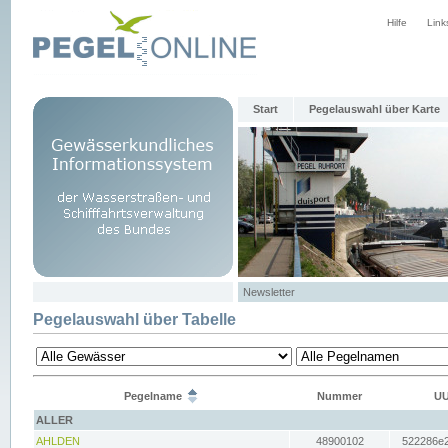
Hilfe
Link
Start
Pegelauswahl über Karte
Newsletter
Pegelauswahl über Tabelle
Pegelname
Nummer
UU
ALLER
AHLDEN
48900102
522286e2