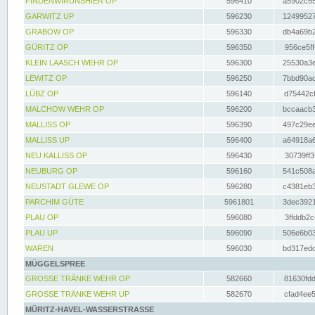
FINDENWIRUNSHIER OP
596410
a5902c55
GARWITZ UP
596230
12499527
GRABOW OP
596330
db4a69b2
GÜRITZ OP
596350
956ce5ff
KLEIN LAASCH WEHR OP
596300
25530a3e
LEWITZ OP
596250
7bbd90ad
LÜBZ OP
596140
d75442cf
MALCHOW WEHR OP
596200
bccaacb3
MALLISS OP
596390
497c29ee
MALLISS UP
596400
a64918a6
NEU KALLISS OP
596430
30739ff3
NEUBURG OP
596160
541c508a
NEUSTADT GLEWE OP
596280
c4381eb3
PARCHIM GÜTE
5961801
3dec3921
PLAU OP
596080
3ffddb2c
PLAU UP
596090
506e6b03
WAREN
596030
bd317edd
MÜGGELSPREE
GROSSE TRÄNKE WEHR OP
582660
81630fdd
GROSSE TRÄNKE WEHR UP
582670
cfad4ee5
MÜRITZ-HAVEL-WASSERSTRASSE