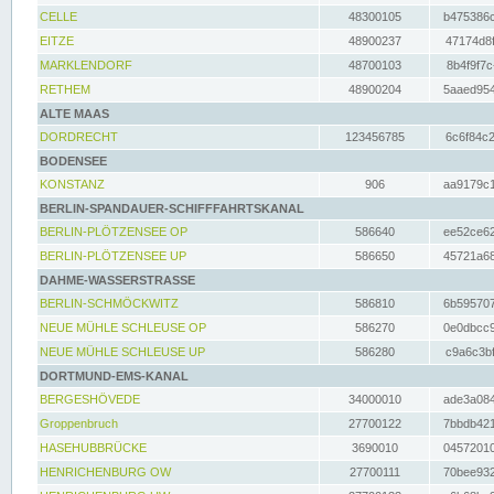
CELLE
48300105
b475386c
EITZE
48900237
47174d8f
MARKLENDORF
48700103
8b4f9f7c
RETHEM
48900204
5aaed954
ALTE MAAS
DORDRECHT
123456785
6c6f84c2
BODENSEE
KONSTANZ
906
aa9179c1
BERLIN-SPANDAUER-SCHIFFFAHRTSKANAL
BERLIN-PLÖTZENSEE OP
586640
ee52ce62
BERLIN-PLÖTZENSEE UP
586650
45721a68
DAHME-WASSERSTRASSE
BERLIN-SCHMÖCKWITZ
586810
6b595707
NEUE MÜHLE SCHLEUSE OP
586270
0e0dbcc9
NEUE MÜHLE SCHLEUSE UP
586280
c9a6c3bf
DORTMUND-EMS-KANAL
BERGESHÖVEDE
34000010
ade3a084
Groppenbruch
27700122
7bbdb421
HASEHUBBRÜCKE
3690010
04572010
HENRICHENBURG OW
27700111
70bee932