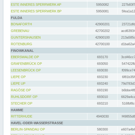
ESTE INNERES SPERRWERK AP
5950082
227b83f7
ESTE INNERES SPERRWERK BP
5950081
5fea1a12
FULDA
BONAFORTH
42900201
23721dfd
GREBENAU
42700202
acd63934
GUNTERSHAUSEN
42900100
213a585d
ROTENBURG
42700100
d1ba62a4
FINOWKANAL
EBERSWALDE OP
693170
3cd46cc7
GRAFENBRÜCK OP
693050
547422fb
LEESENBRÜCK OP
693030
f099ce74
LIEPE OP
693230
6f81b35f
LIEPE UP
693240
79d783d3
RAGÖSE OP
693190
b6bbe4f8
RUHLSDORF OP
693010
6629a4ca
STECHER OP
693210
516fbf8c
HAMME
RITTERHUDE
4940030
f49855d8
HAVEL-ODER-WASSERSTRASSE
BERLIN-SPANDAU OP
580300
e607a4b6