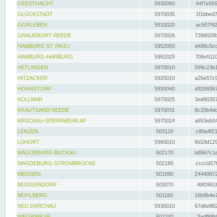
GEESTHACHT
5930060
44f7e955
GLÜCKSTADT
5970035
1f1bbed7
GORLEBEN
5910020
ac507f42
GRAUERORT REEDE
5970026
7398029b
HAMBURG ST. PAULI
5952050
d488c5cc
HAMBURG-HARBURG
5952025
706e5110
HETLINGEN
5970010
599c23b1
HITZACKER
5920010
a26e57c9
HOHNSTORF
5930040
d9289367
KOLLMAR
5970025
3ed90357
KRAUTSAND REEDE
5970031
8c20b4dc
KRÜCKAU-SPERRWERK AP
5970024
a653eb04
LENZEN
503120
c80a4f21
LÜHORT
5960010
8d18d129
MAGDEBURG-BUCKAU
502170
b8567c1e
MAGDEBURG-STROMBRÜCKE
502180
ccccb57f
MEISSEN
501080
24440872
MÜGGENDORF
503070
48f2661f
MÜHLBERG
501160
16b9b4e7
NEU DARCHAU
5930010
67d6e882
NIEGRIPP AP
502240
3adf88fd