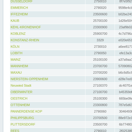
DÜSSELDORF
2750010
8f7e5f92
EMMERICH
2790020
9598e4cb
IFFEZHEIM
23500600
b02be240
KAUB
25700100
1d26e504
KEHL-KRONENHOF
23300900
23af9b02
KOBLENZ
25900700
4c7d796a
KONSTANZ-RHEIN
3329
e020e651
KÖLN
2730010
a6ee8177
LOBITH
2790050
efe13a3d
MAINZ
25100100
a37a9aa3
MANNHEIM
23700700
57090802
MAXAU
23700200
b6c6d5c8
NIERSTEIN-OPPENHEIM
23900600
d28e7ed1
Neuwied Stadt
27100370
dc407f1e
OBERWINTER
27100700
b45359df
OESTRICH
25100300
665be0fe
OTTENHEIM
23300800
787e5d63
PANNERDENSE KOP
2790060
3046493f
PHILIPPSBURG
23700500
88e972e1
PLITTERSDORF
23500700
6b774802
REES
2790010
2f025389