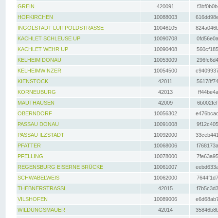
GREIN
420091
f3bf0b0b
HOFKIRCHEN
10088003
616dd98e
INGOLSTADT LUITPOLDSTRASSE
10046105
824a046b
KACHLET SCHLEUSE UP
10090708
0fd56e0a
KACHLET WEHR UP
10090408
560cf185
KELHEIM DONAU
10053009
296fc6d4
KELHEIMWINZER
10054500
c9409937
KIENSTOCK
42011
56178f74
KORNEUBURG
42013
ff44be4a
MAUTHAUSEN
42009
6b002fef
OBERNDORF
10056302
e476bcad
PASSAU DONAU
10091008
9f12c405
PASSAU ILZSTADT
10092000
33ceb441
PFATTER
10068006
f768173a
PFELLING
10078000
7fe63a95
REGENSBURG EISERNE BRÜCKE
10061007
eebd633a
SCHWABELWEIS
10062000
7644f1d7
THEBNERSTRASSL
42015
f7b5c3d3
VILSHOFEN
10089006
e6d68ab7
WILDUNGSMAUER
42014
35846b8b