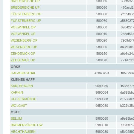
BREDEREICHE OP
580080
308f5979
BREDEREICHE UP
580090
470acd2a
FÜRSTENBERG OP
580060
2c95f83d
FÜRSTENBERG UP
580070
a5830277
VOßWINKEL OP
580000
09b422f7
VOßWINKEL UP
580010
2bcef51a
WESENBERG OP
580020
7909d3f7
WESENBERG UP
580030
da3b5de9
ZEHDENICK OP
580160
a9b8e24c
ZEHDENICK UP
580170
721d7dbf
ORKE
DALWIGKSTHAL
42840453
f0f78cc4
KLEINES HAFF
KARLSHAGEN
9690085
f53bb77f
KARNIN
9690084
da893bbd
UECKERMÜNDE
9690088
c1588dcc
WOLGAST
9650080
b327e35c
OSTE
BELUM
5980060
a9e93be0
BREMERVÖRDE UW
5980010
cf8a3ea2
HECHTHAUSEN
5980030
e5e02890