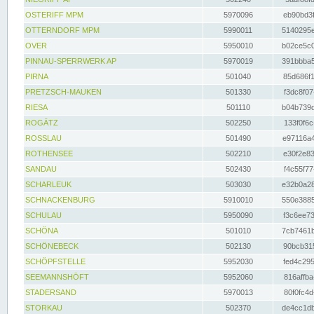
OSTERIFF MPM
5970096
eb90bd3f
OTTERNDORF MPM
5990011
5140295e
OVER
5950010
b02ce5c0
PINNAU-SPERRWERK AP
5970019
391bbba5
PIRNA
501040
85d686f1
PRETZSCH-MAUKEN
501330
f3dc8f07
RIESA
501110
b04b739d
ROGÄTZ
502250
133f0f6c
ROSSLAU
501490
e97116a4
ROTHENSEE
502210
e30f2e83
SANDAU
502430
f4c55f77
SCHARLEUK
503030
e32b0a28
SCHNACKENBURG
5910010
550e3885
SCHULAU
5950090
f3c6ee73
SCHÖNA
501010
7cb7461b
SCHÖNEBECK
502130
90bcb315
SCHÖPFSTELLE
5952030
fed4c295
SEEMANNSHÖFT
5952060
816affba
STADERSAND
5970013
80f0fc4d
STORKAU
502370
de4cc1db