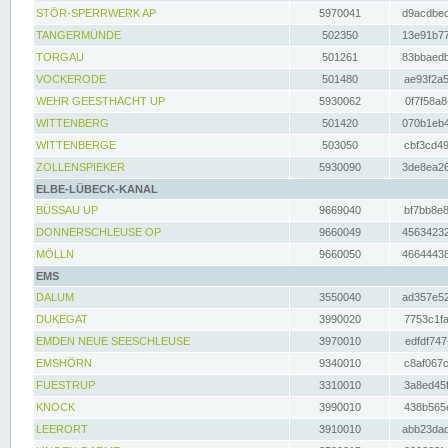
STÖR-SPERRWERK AP
5970041
d9acdbec
TANGERMÜNDE
502350
13e91b77
TORGAU
501261
83bbaedb
VOCKERODE
501480
ae93f2a5
WEHR GEESTHACHT UP
5930062
0f7f58a8
WITTENBERG
501420
070b1eb4
WITTENBERGE
503050
cbf3cd49
ZOLLENSPIEKER
5930090
3de8ea26
ELBE-LÜBECK-KANAL
BÜSSAU UP
9669040
bf7bb8e8
DONNERSCHLEUSE OP
9660049
45634232
MÖLLN
9660050
46644438
EMS
DALUM
3550040
ad357e52
DUKEGAT
3990020
7753c1fa
EMDEN NEUE SEESCHLEUSE
3970010
edfdf747
EMSHÖRN
9340010
c8af067c
FUESTRUP
3310010
3a8ed45f
KNOCK
3990010
438b565e
LEERORT
3910010
abb23dad