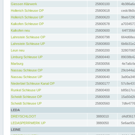
Giessen Klärwerk
25800100
4b386a6a
Hollerich Schleuse OP
25800618
cedc9b0c
Hollerich Schleuse UP
25800620
9beb7290
Kalkofen Schleuse OP
25800578
a7034573
Kalkofen neu
25800600
64f735fd
Lahnstein Schleuse OP
25800798
664d68ea
Lahnstein Schleuse UP
25800800
6b6b31e2
Leun neu
25800200
32807065
Limburg Schleuse UP
25800440
89038b42
Marburg
25830056
4e7a6cfa
Nassau Schleuse OP
25800638
29cb44a2
Nassau Schleuse UP
25800640
3a90a346
Niederbiel Schleuse Kanal OP
25800177
57c8e437
Runkel Schleuse UP
25800400
b85b17cc
Scheidt Schleuse OP
25800558
15a50d2b
Scheidt Schleuse UP
25800560
7dfe4776
LEDA
DREYSCHLOOT
3880010
d4df3617
LEDASPERRWERK UP
3880050
5e6ae93a
LEINE