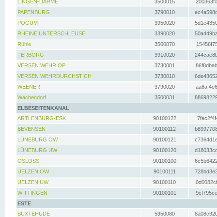
LINGEN-DARME
3500015
200363fc
PAPENBURG
3790010
ec4a598d
POGUM
3950020
5d1e4350
RHEINE UNTERSCHLEUSE
3390020
50a449ba
Rühle
3500070
15456f75
TERBORG
3910020
244cae8b
VERSEN WEHR OP
3730001
86f8dbab
VERSEN WEHRDURCHSTICH
3730010
6de43652
WEENER
3790020
aa6af4e6
Wachendorf
3500031
88698229
ELBESEITENKANAL
ARTLENBURG-ESK
90100122
7fec2f4f
BEVENSEN
90100112
b8997708
LÜNEBURG OW
90100121
c7364d1e
LÜNEBURG UW
90100120
d18033cd
OSLOSS
90100100
6c5b6422
UELZEN OW
90100111
728bd3e3
UELZEN UW
90100110
0d0082cf
WITTINGEN
90100101
9cf795ce
ESTE
BUXTEHUDE
5950080
8a08c920