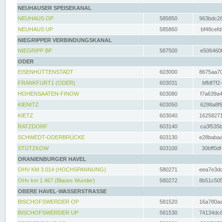
NEUHAUSER SPEISEKANAL
NEUHAUS OP
585850
963bdc26
NEUHAUS UP
585860
bf48cefd
NIEGRIPPER VERBINDUNGSKANAL
NIEGRIPP BP
587500
e506460f
ODER
EISENHÜTTENSTADT
603000
8675aa70
FRANKFURT1 (ODER)
603031
bffdf7f2
HOHENSAATEN-FINOW
603080
f7a639a4
KIENITZ
603050
6298a8f9
KIETZ
603040
16258271
RATZDORF
603140
ca3f535b
SCHWEDT-ODERBRÜCKE
603130
e28babaa
STÜTZKOW
603100
30bff0df
ORANIENBURGER HAVEL
OHV KM 3.014 (HOCHSPANNUNG)
580271
eea7e3dc
OHv km 1.467 (Blaues Wunder)
580272
8b51c505
OBERE HAVEL-WASSERSTRASSE
BISCHOFSWERDER OP
581520
16a780aa
BISCHOFSWERDER UP
581530
74134dc6