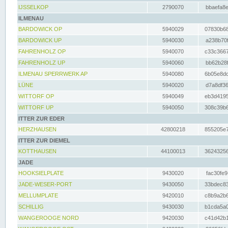
IJSSELKOP
2790070
bbaefa8e
ILMENAU
BARDOWICK OP
5940029
07830b68
BARDOWICK UP
5940030
a238b70f
FAHRENHOLZ OP
5940070
c33c3667
FAHRENHOLZ UP
5940060
bb62b28f
ILMENAU SPERRWERK AP
5940080
6b05e8dc
LÜNE
5940020
d7a8df36
WITTORF OP
5940049
eb3d4195
WITTORF UP
5940050
308c39b6
ITTER ZUR EDER
HERZHAUSEN
42800218
855205e7
ITTER ZUR DIEMEL
KOTTHAUSEN
44100013
36243256
JADE
HOOKSIELPLATE
9430020
fac30fe9
JADE-WESER-PORT
9430050
33bdec83
MELLUMPLATE
9420010
c8b9a2b6
SCHILLIG
9430030
b1cda5a0
WANGEROOGE NORD
9420030
c41d42b1