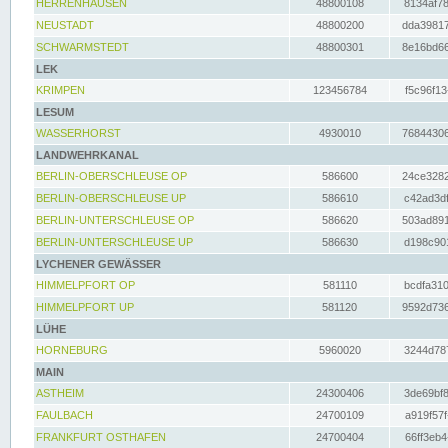
HERRENHAUSEN
48800108
8134af78
NEUSTADT
48800200
dda39817
SCHWARMSTEDT
48800301
8e16bd66
LEK
KRIMPEN
123456784
f5c96f13
LESUM
WASSERHORST
4930010
76844306
LANDWEHRKANAL
BERLIN-OBERSCHLEUSE OP
586600
24ce3282
BERLIN-OBERSCHLEUSE UP
586610
c42ad3df
BERLIN-UNTERSCHLEUSE OP
586620
503ad891
BERLIN-UNTERSCHLEUSE UP
586630
d198c901
LYCHENER GEWÄSSER
HIMMELPFORT OP
581110
bcdfa310
HIMMELPFORT UP
581120
9592d736
LÜHE
HORNEBURG
5960020
3244d787
MAIN
ASTHEIM
24300406
3de69bf8
FAULBACH
24700109
a919f57f
FRANKFURT OSTHAFEN
24700404
66ff3eb4