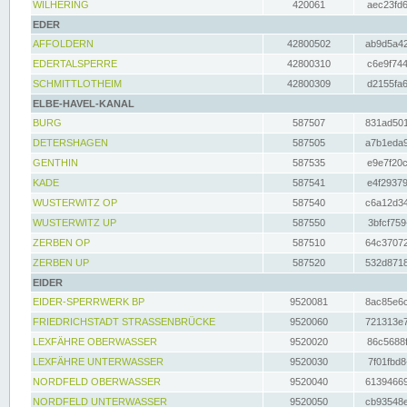
WILHERING
420061
aec23fd6
EDER
AFFOLDERN
42800502
ab9d5a42
EDERTALSPERRE
42800310
c6e9f744
SCHMITTLOTHEIM
42800309
d2155fa6
ELBE-HAVEL-KANAL
BURG
587507
831ad501
DETERSHAGEN
587505
a7b1eda9
GENTHIN
587535
e9e7f20c
KADE
587541
e4f29379
WUSTERWITZ OP
587540
c6a12d34
WUSTERWITZ UP
587550
3bfcf759
ZERBEN OP
587510
64c37072
ZERBEN UP
587520
532d8718
EIDER
EIDER-SPERRWERK BP
9520081
8ac85e6c
FRIEDRICHSTADT STRASSENBRÜCKE
9520060
721313e7
LEXFÄHRE OBERWASSER
9520020
86c5688f
LEXFÄHRE UNTERWASSER
9520030
7f01fbd8
NORDFELD OBERWASSER
9520040
61394669
NORDFELD UNTERWASSER
9520050
cb93548e