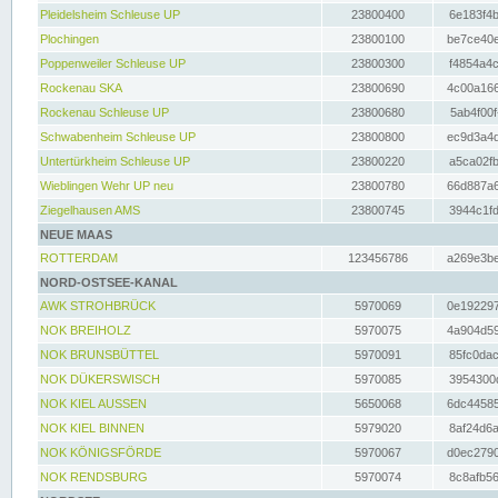
Pleidelsheim Schleuse UP
23800400
6e183f4b
Plochingen
23800100
be7ce40e
Poppenweiler Schleuse UP
23800300
f4854a4c
Rockenau SKA
23800690
4c00a166
Rockenau Schleuse UP
23800680
5ab4f00f
Schwabenheim Schleuse UP
23800800
ec9d3a4d
Untertürkheim Schleuse UP
23800220
a5ca02fb
Wieblingen Wehr UP neu
23800780
66d887a6
Ziegelhausen AMS
23800745
3944c1fd
NEUE MAAS
ROTTERDAM
123456786
a269e3be
NORD-OSTSEE-KANAL
AWK STROHBRÜCK
5970069
0e192297
NOK BREIHOLZ
5970075
4a904d59
NOK BRUNSBÜTTEL
5970091
85fc0dac
NOK DÜKERSWISCH
5970085
3954300d
NOK KIEL AUSSEN
5650068
6dc44585
NOK KIEL BINNEN
5979020
8af24d6a
NOK KÖNIGSFÖRDE
5970067
d0ec2790
NOK RENDSBURG
5970074
8c8afb56