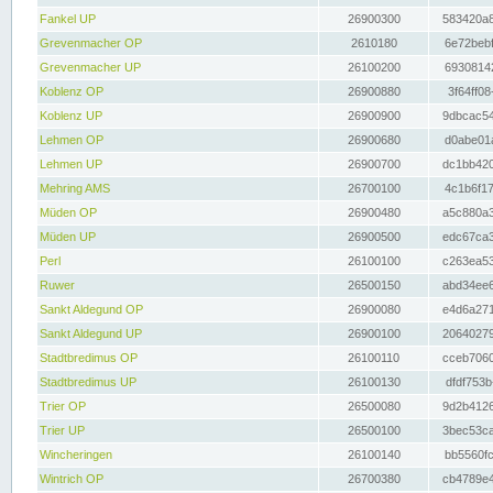
Fankel UP
26900300
583420a8
Grevenmacher OP
2610180
6e72bebf
Grevenmacher UP
26100200
69308142
Koblenz OP
26900880
3f64ff08
Koblenz UP
26900900
9dbcac54
Lehmen OP
26900680
d0abe01a
Lehmen UP
26900700
dc1bb420
Mehring AMS
26700100
4c1b6f17
Müden OP
26900480
a5c880a3
Müden UP
26900500
edc67ca3
Perl
26100100
c263ea53
Ruwer
26500150
abd34ee6
Sankt Aldegund OP
26900080
e4d6a271
Sankt Aldegund UP
26900100
20640279
Stadtbredimus OP
26100110
cceb7060
Stadtbredimus UP
26100130
dfdf753b
Trier OP
26500080
9d2b4126
Trier UP
26500100
3bec53ca
Wincheringen
26100140
bb5560fc
Wintrich OP
26700380
cb4789e4