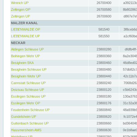
Wintrich UP
26700400
a392113c
Zeltingen OP
26700580
8b802863
Zeltingen UP
26700600
d867e7e9
MALZER KANAL
LIEBENWALDE OP
581540
3f8ceb6d
LIEBENWALDE UP
581550
a1cf60be
NECKAR
Aldingen Schleuse UP
23800280
dfdfb4ff
Beihingen Wehr UP
23800360
8a2e3048
Besigheim SKA
23800460
46d8ed02
Besigheim Schleuse UP
23800480
57db82c7
Besigheim Wehr UP
23800440
42c11b7a
Cannstatt Schleuse UP
23800240
7068d262
Deizisau Schleuse UP
23800120
c5b6243d
Esslingen Schleuse UP
23800180
130a3761
Esslingen Wehr OP
23800176
31c32a38
Feudenheim Schleuse UP
23800840
48a939b9
Gundelsheim UP
23800620
fc1072e4
Guttenbach Schleuse UP
23800660
bd36404b
Hassmersheim AMS
23800630
0e1b8ae0
Heidelberg UP
23800760
827b2685