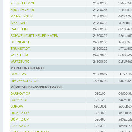
KLEINHEUBACH
24700200
355b02d2
KROTZENBURG
24700335
27eed51b
MAINFLINGEN
24700325
4627475d
OBERNAU
24700302
3c7cfb10
RAUNHEIM
24900108
db1684c1
SCHWEINFURT NEUER HAFEN
24300304
42ecae60
STEINBACH
24500100
1ed983c3
TRUNSTADT
24300202
a77aad00
WERTHEIM
24709089
0e065a22
WÜRZBURG
24300600
915d76e1
MAIN-DONAU-KANAL
BAMBERG
24300042
ff02f181
RIEDENBURG_UP
13409200
4a69e82e
MÜRITZ-ELDE-WASSERSTRASSE
BARKOW OP
596100
06d86c6b
BOBZIN OP
596120
faefa284
BUROW
5961601
a68cf527
DÖMITZ OP
596450
ec8188ee
DÖMITZ UP
596460
ad3a51da
ELDENA OP
596370
0fab94c7