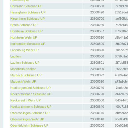
Heilbronn Schleuse UP
23800560
f77df170
Hessigheim Schleuse UP
23800420
23517de9
Hirschhorn Schleuse UP
23800700
acf505dd
Hofen Schleuse UP
23800260
cf2af1a4
Horkheim Schleuse UP
23800557
b76bf04c
Horkheim Wehr UP
23800520
d9b441a5
Kochendorf Schleuse UP
23800600
8f695e71
Ladenburg Wehr UP
23800820
70cee7df
Lauffen
23800500
8559d1a0
Lauffen Schleuse UP
23800501
2f7cb553
Mannheim Neckar
23800900
25582d3f
Marbach Schleuse UP
23800322
456974a8
Marbach Wehr UP
23800320
a73a9cb4
Neckargemünd Schleuse UP
23800740
7be3ff2e
Neckarsteinach Schleuse UP
23800720
d64d07f7
Neckarsulm Wehr UP
23800580
845944f8
Neckarzimmern Schleuse UP
23800640
f00c7183
Oberesslingen Schleuse UP
23800145
cbfae6bc
Oberesslingen Wehr UP
23800140
9de0843a
Obertürkheim Schleuse UP
23800200
80e002d8