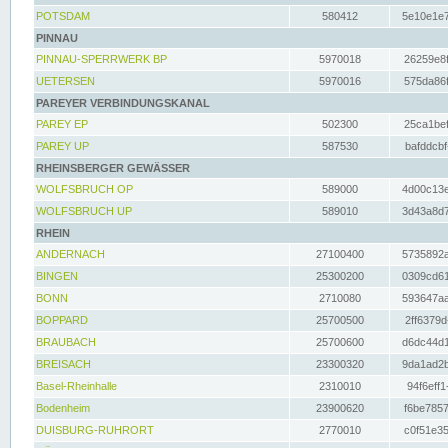
POTSDAM
580412
5e10e1e7
PINNAU
PINNAU-SPERRWERK BP
5970018
26259e8f
UETERSEN
5970016
575da86f
PAREYER VERBINDUNGSKANAL
PAREY EP
502300
25ca1bef
PAREY UP
587530
bafddcbf
RHEINSBERGER GEWÄSSER
WOLFSBRUCH OP
589000
4d00c13e
WOLFSBRUCH UP
589010
3d43a8d7
RHEIN
ANDERNACH
27100400
5735892a
BINGEN
25300200
0309cd61
BONN
2710080
593647aa
BOPPARD
25700500
2ff6379d
BRAUBACH
25700600
d6dc44d1
BREISACH
23300320
9da1ad2b
Basel-Rheinhalle
2310010
94f6eff1
Bodenheim
23900620
f6be7857
DUISBURG-RUHRORT
2770010
c0f51e35