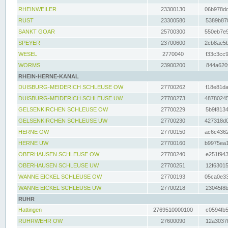
RHEINWEILER
23300130
06b978dd
RUST
23300580
5389b878
SANKT GOAR
25700300
550eb7e9
SPEYER
23700600
2cb8ae5b
WESEL
2770040
f33c3cc9
WORMS
23900200
844a620f
RHEIN-HERNE-KANAL
DUISBURG-MEIDERICH SCHLEUSE OW
27700262
f18e81da
DUISBURG-MEIDERICH SCHLEUSE UW
27700273
48780245
GELSENKIRCHEN SCHLEUSE OW
27700229
5b9f8134
GELSENKIRCHEN SCHLEUSE UW
27700230
427318d0
HERNE OW
27700150
ac6c4362
HERNE UW
27700160
b9975ea1
OBERHAUSEN SCHLEUSE OW
27700240
e251f943
OBERHAUSEN SCHLEUSE UW
27700251
12f63015
WANNE EICKEL SCHLEUSE OW
27700193
05ca0e33
WANNE EICKEL SCHLEUSE UW
27700218
23045f8b
RUHR
Hattingen
2769510000100
c0594fb5
RUHRWEHR OW
27600090
12a3037f