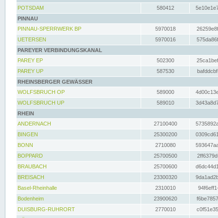
POTSDAM
580412
5e10e1e7
PINNAU
PINNAU-SPERRWERK BP
5970018
26259e8f
UETERSEN
5970016
575da86f
PAREYER VERBINDUNGSKANAL
PAREY EP
502300
25ca1bef
PAREY UP
587530
bafddcbf
RHEINSBERGER GEWÄSSER
WOLFSBRUCH OP
589000
4d00c13e
WOLFSBRUCH UP
589010
3d43a8d7
RHEIN
ANDERNACH
27100400
5735892a
BINGEN
25300200
0309cd61
BONN
2710080
593647aa
BOPPARD
25700500
2ff6379d
BRAUBACH
25700600
d6dc44d1
BREISACH
23300320
9da1ad2b
Basel-Rheinhalle
2310010
94f6eff1
Bodenheim
23900620
f6be7857
DUISBURG-RUHRORT
2770010
c0f51e35