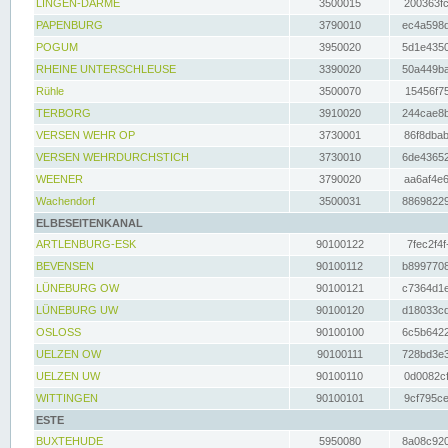
LINGEN-DARME
3500015
200363fc
PAPENBURG
3790010
ec4a598d
POGUM
3950020
5d1e4350
RHEINE UNTERSCHLEUSE
3390020
50a449ba
Rühle
3500070
15456f75
TERBORG
3910020
244cae8b
VERSEN WEHR OP
3730001
86f8dbab
VERSEN WEHRDURCHSTICH
3730010
6de43652
WEENER
3790020
aa6af4e6
Wachendorf
3500031
88698229
ELBESEITENKANAL
ARTLENBURG-ESK
90100122
7fec2f4f
BEVENSEN
90100112
b8997708
LÜNEBURG OW
90100121
c7364d1e
LÜNEBURG UW
90100120
d18033cd
OSLOSS
90100100
6c5b6422
UELZEN OW
90100111
728bd3e3
UELZEN UW
90100110
0d0082cf
WITTINGEN
90100101
9cf795ce
ESTE
BUXTEHUDE
5950080
8a08c920