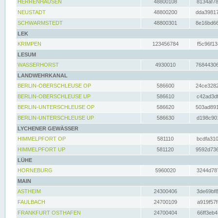
HERRENHAUSEN
48800108
8134af78
NEUSTADT
48800200
dda39817
SCHWARMSTEDT
48800301
8e16bd66
LEK
KRIMPEN
123456784
f5c96f13
LESUM
WASSERHORST
4930010
76844306
LANDWEHRKANAL
BERLIN-OBERSCHLEUSE OP
586600
24ce3282
BERLIN-OBERSCHLEUSE UP
586610
c42ad3df
BERLIN-UNTERSCHLEUSE OP
586620
503ad891
BERLIN-UNTERSCHLEUSE UP
586630
d198c901
LYCHENER GEWÄSSER
HIMMELPFORT OP
581110
bcdfa310
HIMMELPFORT UP
581120
9592d736
LÜHE
HORNEBURG
5960020
3244d787
MAIN
ASTHEIM
24300406
3de69bf8
FAULBACH
24700109
a919f57f
FRANKFURT OSTHAFEN
24700404
66ff3eb4