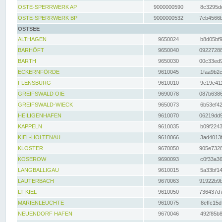
OSTE-SPERRWERK AP
9000000590
8c3295dc
OSTE-SPERRWERK BP
9000000532
7cb4566b
OSTSEE
ALTHAGEN
9650024
b8d05bf9
BARHÖFT
9650040
09227288
BARTH
9650030
00c33ed9
ECKERNFÖRDE
9610045
1faa9b2c
FLENSBURG
9610010
9e19c411
GREIFSWALD OIE
9690078
087b6386
GREIFSWALD-WIECK
9650073
6b53ef42
HEILIGENHAFEN
9610070
06219dd9
KAPPELN
9610035
b09f2243
KIEL-HOLTENAU
9610066
3ad4013f
KLOSTER
9670050
905e7328
KOSEROW
9690093
c0f33a36
LANGBALLIGAU
9610015
5a33bf14
LAUTERBACH
9670063
91922b9b
LT KIEL
9610050
736437d7
MARIENLEUCHTE
9610075
8effc15d
NEUENDORF HAFEN
9670046
492f85b8