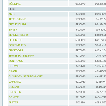
TÖNNING
9520070
00e386ac
ELBE
AKEN
502010
094b96e5
ALTENGAMME
5930070
2ee12b9a
ARTLENBURG
5930050
b3492c68
BARBY
502070
939f82ec
BLANKENESE UF
5952065
bacb459b
BLECKEDE
5930020
6aa1cd8e
BOIZENBURG
5930033
33e0bce0
BROKDORF
5970050
610ab204
BRUNSBÜTTEL MPM
5970094
d4f5f719
BUNTHAUS
5952020
ae1b91d0
COSWIG
501470
1ce53a59
CRANZ
5950070
e6b42536
CUXHAVEN STEUBENHÖFT
5990020
aad49293
DAMNATZ
5910030
c233674f
DESSAU
502000
1edc5fa4
DRESDEN
501060
70272185
DÖMITZ
5910025
6e3ea719
ELSTER
501390
c093b557