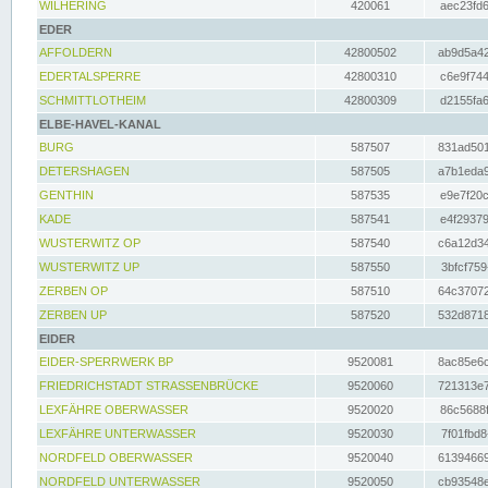
WILHERING
420061
aec23fd6
EDER
AFFOLDERN
42800502
ab9d5a42
EDERTALSPERRE
42800310
c6e9f744
SCHMITTLOTHEIM
42800309
d2155fa6
ELBE-HAVEL-KANAL
BURG
587507
831ad501
DETERSHAGEN
587505
a7b1eda9
GENTHIN
587535
e9e7f20c
KADE
587541
e4f29379
WUSTERWITZ OP
587540
c6a12d34
WUSTERWITZ UP
587550
3bfcf759
ZERBEN OP
587510
64c37072
ZERBEN UP
587520
532d8718
EIDER
EIDER-SPERRWERK BP
9520081
8ac85e6c
FRIEDRICHSTADT STRASSENBRÜCKE
9520060
721313e7
LEXFÄHRE OBERWASSER
9520020
86c5688f
LEXFÄHRE UNTERWASSER
9520030
7f01fbd8
NORDFELD OBERWASSER
9520040
61394669
NORDFELD UNTERWASSER
9520050
cb93548e