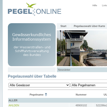
Hilfe
Link
Start
Pegelauswahl über Karte
Newsletter
Pegelauswahl über Tabelle
Pegelname
Nummer
UU
ALLER
AHLDEN
48900102
522286e2