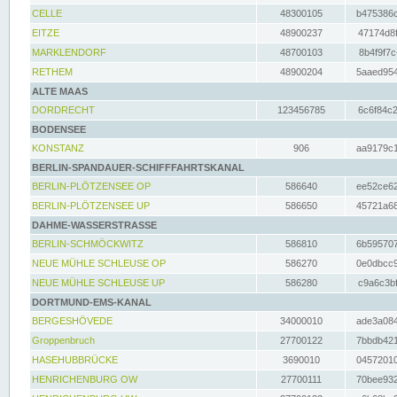
CELLE
48300105
b475386c
EITZE
48900237
47174d8f
MARKLENDORF
48700103
8b4f9f7c
RETHEM
48900204
5aaed954
ALTE MAAS
DORDRECHT
123456785
6c6f84c2
BODENSEE
KONSTANZ
906
aa9179c1
BERLIN-SPANDAUER-SCHIFFFAHRTSKANAL
BERLIN-PLÖTZENSEE OP
586640
ee52ce62
BERLIN-PLÖTZENSEE UP
586650
45721a68
DAHME-WASSERSTRASSE
BERLIN-SCHMÖCKWITZ
586810
6b595707
NEUE MÜHLE SCHLEUSE OP
586270
0e0dbcc9
NEUE MÜHLE SCHLEUSE UP
586280
c9a6c3bf
DORTMUND-EMS-KANAL
BERGESHÖVEDE
34000010
ade3a084
Groppenbruch
27700122
7bbdb421
HASEHUBBRÜCKE
3690010
04572010
HENRICHENBURG OW
27700111
70bee932