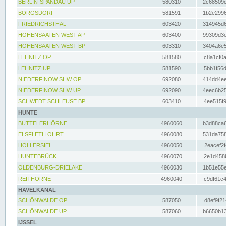
BERLIN-SPANDAU UP
580310
2c68509c
BORGSDORF
581591
1b2e2996
FRIEDRICHSTHAL
603420
314945d6
HOHENSAATEN WEST AP
603400
99309d3e
HOHENSAATEN WEST BP
603310
3404a6e5
LEHNITZ OP
581580
c8a1cf0a
LEHNITZ UP
581590
5bb1f56d
NIEDERFINOW SHW OP
692080
414dd4ee
NIEDERFINOW SHW UP
692090
4eec6b25
SCHWEDT SCHLEUSE BP
603410
4ee515f9
HUNTE
BUTTELERHÖRNE
4960060
b3d88ca6
ELSFLETH OHRT
4960080
531da758
HOLLERSIEL
4960050
2eacef2f
HUNTEBRÜCK
4960070
2e1d458b
OLDENBURG-DRIELAKE
4960030
1b51e55e
REITHÖRNE
4960040
c9df61c4
HAVELKANAL
SCHÖNWALDE OP
587050
d8ef9f21
SCHÖNWALDE UP
587060
b6650b13
IJSSEL