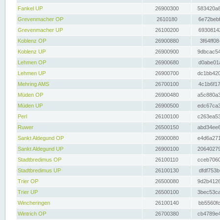
Fankel UP
26900300
583420a8
Grevenmacher OP
2610180
6e72bebf
Grevenmacher UP
26100200
69308142
Koblenz OP
26900880
3f64ff08
Koblenz UP
26900900
9dbcac54
Lehmen OP
26900680
d0abe01a
Lehmen UP
26900700
dc1bb420
Mehring AMS
26700100
4c1b6f17
Müden OP
26900480
a5c880a3
Müden UP
26900500
edc67ca3
Perl
26100100
c263ea53
Ruwer
26500150
abd34ee6
Sankt Aldegund OP
26900080
e4d6a271
Sankt Aldegund UP
26900100
20640279
Stadtbredimus OP
26100110
cceb7060
Stadtbredimus UP
26100130
dfdf753b
Trier OP
26500080
9d2b4126
Trier UP
26500100
3bec53ca
Wincheringen
26100140
bb5560fc
Wintrich OP
26700380
cb4789e4