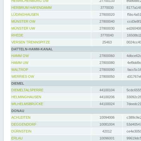
HENRICHENBURG UW
27700133
e6b68bc2
HERBRUM HAFENDAMM
3770030
8177a148
LÜDINGHAUSEN
27800020
f5bc4a51
MÜNSTER OW
27800040
ccd3e8f1
MÜNSTER UW
27800030
ed260406
RHEDE
3770040
16508b11
VERSEN TRENNSPITZE
25463
0024cc40
DATTELN-HAMM-KANAL
HAMM OW
27800060
4dbce62d
HAMM UW
27800080
4ef9dd9c
WALTROP
27800090
facc5c16
WERRIES OW
27800050
d31767ef
DIEMEL
DIEMELTALSPERRE
44100104
5cdc6555
HELMINGHAUSEN
44100206
33092c28
WILHELMSBRÜCKE
44100024
7deedc21
DONAU
ACHLEITEN
10094006
c389c9e2
DEGGENDORF
10081004
53d40547
DÜRNSTEIN
42012
ce4e3050
ERLAU
10096001
99619dc5