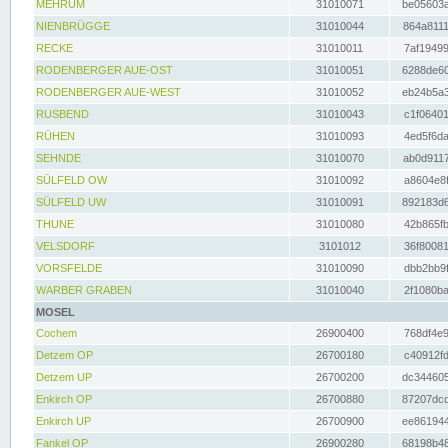
MEHRUM
31010071
be05603a
NIENBRÜGGE
31010044
864a8111
RECKE
31010011
7af19499
RODENBERGER AUE-OST
31010051
6288de60
RODENBERGER AUE-WEST
31010052
eb24b5a3
RUSBEND
31010043
c1f06401
RÜHEN
31010093
4ed5f6da
SEHNDE
31010070
ab0d9117
SÜLFELD OW
31010092
a8604e8f
SÜLFELD UW
31010091
892183d6
THUNE
31010080
42b865fb
VELSDORF
3101012
36f80081
VORSFELDE
31010090
dbb2bb9f
WARBER GRABEN
31010040
2f1080ba
MOSEL
Cochem
26900400
768df4e9
Detzem OP
26700180
c40912fd
Detzem UP
26700200
dc344605
Enkirch OP
26700880
87207dcd
Enkirch UP
26700900
ee861944
Fankel OP
26900280
68198b48