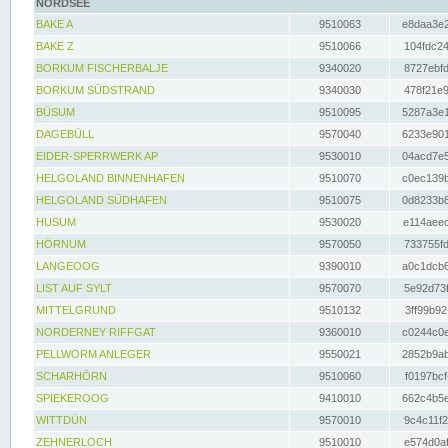
NORDSEE
BAKE A
9510063
e8daa3e2
BAKE Z
9510066
104fdc24
BORKUM FISCHERBALJE
9340020
8727ebfd
BORKUM SÜDSTRAND
9340030
478f21e9
BÜSUM
9510095
5287a3e1
DAGEBÜLL
9570040
6233e901
EIDER-SPERRWERK AP
9530010
04acd7e5
HELGOLAND BINNENHAFEN
9510070
c0ec139b
HELGOLAND SÜDHAFEN
9510075
0d8233b8
HUSUM
9530020
e114aeec
HÖRNUM
9570050
733755fd
LANGEOOG
9390010
a0c1dcb6
LIST AUF SYLT
9570070
5e92d73f
MITTELGRUND
9510132
3ff99b92
NORDERNEY RIFFGAT
9360010
c0244c0e
PELLWORM ANLEGER
9550021
2852b9ab
SCHARHÖRN
9510060
f0197bcf
SPIEKEROOG
9410010
662c4b5e
WITTDÜN
9570010
9c4c11f2
ZEHNERLOCH
9510010
e574d0af