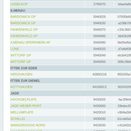
IJSSELKOP
2790070
bbaefa8e
ILMENAU
BARDOWICK OP
5940029
07830b68
BARDOWICK UP
5940030
a238b70f
FAHRENHOLZ OP
5940070
c33c3667
FAHRENHOLZ UP
5940060
bb62b28f
ILMENAU SPERRWERK AP
5940080
6b05e8dc
LÜNE
5940020
d7a8df36
WITTORF OP
5940049
eb3d4195
WITTORF UP
5940050
308c39b6
ITTER ZUR EDER
HERZHAUSEN
42800218
855205e7
ITTER ZUR DIEMEL
KOTTHAUSEN
44100013
36243256
JADE
HOOKSIELPLATE
9430020
fac30fe9
JADE-WESER-PORT
9430050
33bdec83
MELLUMPLATE
9420010
c8b9a2b6
SCHILLIG
9430030
b1cda5a0
WANGEROOGE NORD
9420030
c41d42b1