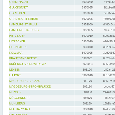
GEESTHACHT
5930060
44f7e955
GLÜCKSTADT
5970035
1f1bbed7
GORLEBEN
5910020
ac507f42
GRAUERORT REEDE
5970026
7398029b
HAMBURG ST. PAULI
5952050
d488c5cc
HAMBURG-HARBURG
5952025
706e5110
HETLINGEN
5970010
599c23b1
HITZACKER
5920010
a26e57c9
HOHNSTORF
5930040
d9289367
KOLLMAR
5970025
3ed90357
KRAUTSAND REEDE
5970031
8c20b4dc
KRÜCKAU-SPERRWERK AP
5970024
a653eb04
LENZEN
503120
c80a4f21
LÜHORT
5960010
8d18d129
MAGDEBURG-BUCKAU
502170
b8567c1e
MAGDEBURG-STROMBRÜCKE
502180
ccccb57f
MEISSEN
501080
24440872
MÜGGENDORF
503070
48f2661f
MÜHLBERG
501160
16b9b4e7
NEU DARCHAU
5930010
67d6e882
NIEGRIPP AP
502240
3adf88fd