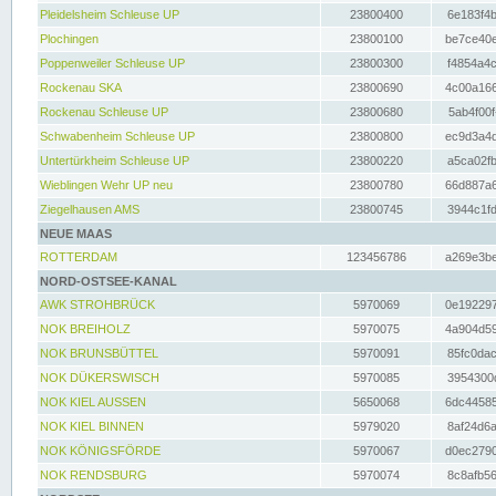
Pleidelsheim Schleuse UP
23800400
6e183f4b
Plochingen
23800100
be7ce40e
Poppenweiler Schleuse UP
23800300
f4854a4c
Rockenau SKA
23800690
4c00a166
Rockenau Schleuse UP
23800680
5ab4f00f
Schwabenheim Schleuse UP
23800800
ec9d3a4d
Untertürkheim Schleuse UP
23800220
a5ca02fb
Wieblingen Wehr UP neu
23800780
66d887a6
Ziegelhausen AMS
23800745
3944c1fd
NEUE MAAS
ROTTERDAM
123456786
a269e3be
NORD-OSTSEE-KANAL
AWK STROHBRÜCK
5970069
0e192297
NOK BREIHOLZ
5970075
4a904d59
NOK BRUNSBÜTTEL
5970091
85fc0dac
NOK DÜKERSWISCH
5970085
3954300d
NOK KIEL AUSSEN
5650068
6dc44585
NOK KIEL BINNEN
5979020
8af24d6a
NOK KÖNIGSFÖRDE
5970067
d0ec2790
NOK RENDSBURG
5970074
8c8afb56