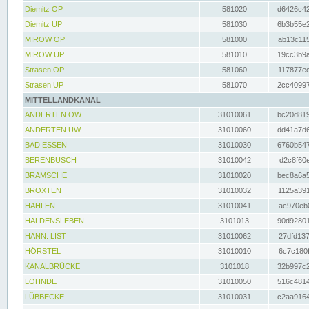
Diemitz OP
581020
d6426c42
Diemitz UP
581030
6b3b55e2
MIROW OP
581000
ab13c115
MIROW UP
581010
19cc3b9a
Strasen OP
581060
117877ec
Strasen UP
581070
2cc40997
MITTELLANDKANAL
ANDERTEN OW
31010061
bc20d819
ANDERTEN UW
31010060
dd41a7d6
BAD ESSEN
31010030
6760b547
BERENBUSCH
31010042
d2c8f60e
BRAMSCHE
31010020
bec8a6a5
BROXTEN
31010032
1125a391
HAHLEN
31010041
ac970eb0
HALDENSLEBEN
3101013
90d92801
HANN. LIST
31010062
27dfd137
HÖRSTEL
31010010
6c7c180f
KANALBRÜCKE
3101018
32b997c2
LOHNDE
31010050
516c4814
LÜBBECKE
31010031
c2aa9164