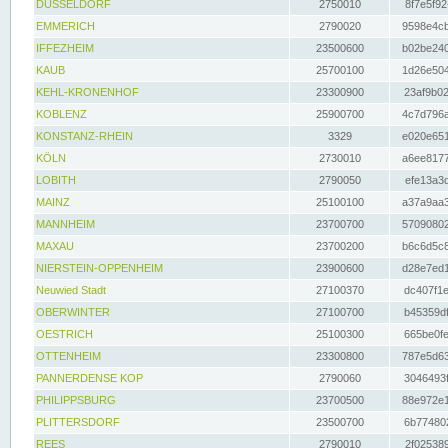
DÜSSELDORF
2750010
8f7e5f92
EMMERICH
2790020
9598e4cb
IFFEZHEIM
23500600
b02be240
KAUB
25700100
1d26e504
KEHL-KRONENHOF
23300900
23af9b02
KOBLENZ
25900700
4c7d796a
KONSTANZ-RHEIN
3329
e020e651
KÖLN
2730010
a6ee8177
LOBITH
2790050
efe13a3d
MAINZ
25100100
a37a9aa3
MANNHEIM
23700700
57090802
MAXAU
23700200
b6c6d5c8
NIERSTEIN-OPPENHEIM
23900600
d28e7ed1
Neuwied Stadt
27100370
dc407f1e
OBERWINTER
27100700
b45359df
OESTRICH
25100300
665be0fe
OTTENHEIM
23300800
787e5d63
PANNERDENSE KOP
2790060
3046493f
PHILIPPSBURG
23700500
88e972e1
PLITTERSDORF
23500700
6b774802
REES
2790010
2f025389