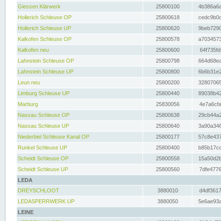
Giessen Klärwerk
25800100
4b386a6a
Hollerich Schleuse OP
25800618
cedc9b0c
Hollerich Schleuse UP
25800620
9beb7290
Kalkofen Schleuse OP
25800578
a7034573
Kalkofen neu
25800600
64f735fd
Lahnstein Schleuse OP
25800798
664d68ea
Lahnstein Schleuse UP
25800800
6b6b31e2
Leun neu
25800200
32807065
Limburg Schleuse UP
25800440
89038b42
Marburg
25830056
4e7a6cfa
Nassau Schleuse OP
25800638
29cb44a2
Nassau Schleuse UP
25800640
3a90a346
Niederbiel Schleuse Kanal OP
25800177
57c8e437
Runkel Schleuse UP
25800400
b85b17cc
Scheidt Schleuse OP
25800558
15a50d2b
Scheidt Schleuse UP
25800560
7dfe4776
LEDA
DREYSCHLOOT
3880010
d4df3617
LEDASPERRWERK UP
3880050
5e6ae93a
LEINE