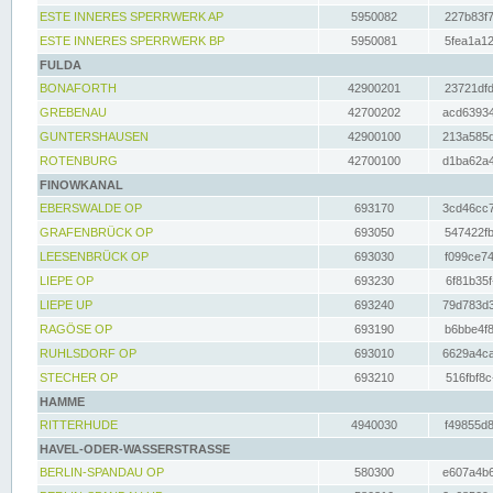
ESTE INNERES SPERRWERK AP
5950082
227b83f7
ESTE INNERES SPERRWERK BP
5950081
5fea1a12
FULDA
BONAFORTH
42900201
23721dfd
GREBENAU
42700202
acd63934
GUNTERSHAUSEN
42900100
213a585d
ROTENBURG
42700100
d1ba62a4
FINOWKANAL
EBERSWALDE OP
693170
3cd46cc7
GRAFENBRÜCK OP
693050
547422fb
LEESENBRÜCK OP
693030
f099ce74
LIEPE OP
693230
6f81b35f
LIEPE UP
693240
79d783d3
RAGÖSE OP
693190
b6bbe4f8
RUHLSDORF OP
693010
6629a4ca
STECHER OP
693210
516fbf8c
HAMME
RITTERHUDE
4940030
f49855d8
HAVEL-ODER-WASSERSTRASSE
BERLIN-SPANDAU OP
580300
e607a4b6