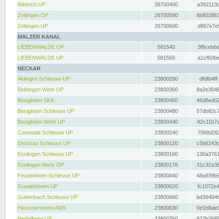
Wintrich UP
26700400
a392113c
Zeltingen OP
26700580
8b802863
Zeltingen UP
26700600
d867e7e9
MALZER KANAL
LIEBENWALDE OP
581540
3f8ceb6d
LIEBENWALDE UP
581550
a1cf60be
NECKAR
Aldingen Schleuse UP
23800280
dfdfb4ff
Beihingen Wehr UP
23800360
8a2e3048
Besigheim SKA
23800460
46d8ed02
Besigheim Schleuse UP
23800480
57db82c7
Besigheim Wehr UP
23800440
42c11b7a
Cannstatt Schleuse UP
23800240
7068d262
Deizisau Schleuse UP
23800120
c5b6243d
Esslingen Schleuse UP
23800180
130a3761
Esslingen Wehr OP
23800176
31c32a38
Feudenheim Schleuse UP
23800840
48a939b9
Gundelsheim UP
23800620
fc1072e4
Guttenbach Schleuse UP
23800660
bd36404b
Hassmersheim AMS
23800630
0e1b8ae0
Heidelberg UP
23800760
827b2685