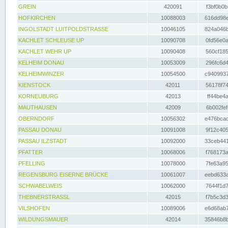
GREIN
420091
f3bf0b0b
HOFKIRCHEN
10088003
616dd98e
INGOLSTADT LUITPOLDSTRASSE
10046105
824a046b
KACHLET SCHLEUSE UP
10090708
0fd56e0a
KACHLET WEHR UP
10090408
560cf185
KELHEIM DONAU
10053009
296fc6d4
KELHEIMWINZER
10054500
c9409937
KIENSTOCK
42011
56178f74
KORNEUBURG
42013
ff44be4a
MAUTHAUSEN
42009
6b002fef
OBERNDORF
10056302
e476bcad
PASSAU DONAU
10091008
9f12c405
PASSAU ILZSTADT
10092000
33ceb441
PFATTER
10068006
f768173a
PFELLING
10078000
7fe63a95
REGENSBURG EISERNE BRÜCKE
10061007
eebd633a
SCHWABELWEIS
10062000
7644f1d7
THEBNERSTRASSL
42015
f7b5c3d3
VILSHOFEN
10089006
e6d68ab7
WILDUNGSMAUER
42014
35846b8b