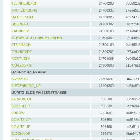
KLEINHEUBACH
24700200
355b02d2
KROTZENBURG
24700335
27eed51b
MAINFLINGEN
24700325
4627475d
OBERNAU
24700302
3c7cfb10
RAUNHEIM
24900108
db1684c1
SCHWEINFURT NEUER HAFEN
24300304
42ecae60
STEINBACH
24500100
1ed983c3
TRUNSTADT
24300202
a77aad00
WERTHEIM
24709089
0e065a22
WÜRZBURG
24300600
915d76e1
MAIN-DONAU-KANAL
BAMBERG
24300042
ff02f181
RIEDENBURG_UP
13409200
4a69e82e
MÜRITZ-ELDE-WASSERSTRASSE
BARKOW OP
596100
06d86c6b
BOBZIN OP
596120
faefa284
BUROW
5961601
a68cf527
DÖMITZ OP
596450
ec8188ee
DÖMITZ UP
596460
ad3a51da
ELDENA OP
596370
0fab94c7