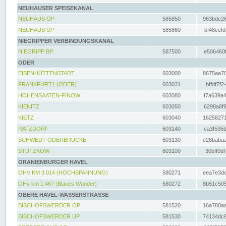
NEUHAUSER SPEISEKANAL
NEUHAUS OP
585850
963bdc26
NEUHAUS UP
585860
bf48cefd
NIEGRIPPER VERBINDUNGSKANAL
NIEGRIPP BP
587500
e506460f
ODER
EISENHÜTTENSTADT
603000
8675aa70
FRANKFURT1 (ODER)
603031
bffdf7f2
HOHENSAATEN-FINOW
603080
f7a639a4
KIENITZ
603050
6298a8f9
KIETZ
603040
16258271
RATZDORF
603140
ca3f535b
SCHWEDT-ODERBRÜCKE
603130
e28babaa
STÜTZKOW
603100
30bff0df
ORANIENBURGER HAVEL
OHV KM 3.014 (HOCHSPANNUNG)
580271
eea7e3dc
OHv km 1.467 (Blaues Wunder)
580272
8b51c505
OBERE HAVEL-WASSERSTRASSE
BISCHOFSWERDER OP
581520
16a780aa
BISCHOFSWERDER UP
581530
74134dc6