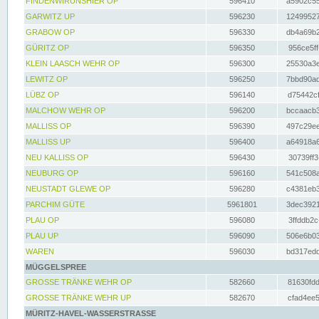
FINDENWIRUNSHIER OP
596410
a5902c55
GARWITZ UP
596230
12499527
GRABOW OP
596330
db4a69b2
GÜRITZ OP
596350
956ce5ff
KLEIN LAASCH WEHR OP
596300
25530a3e
LEWITZ OP
596250
7bbd90ad
LÜBZ OP
596140
d75442cf
MALCHOW WEHR OP
596200
bccaacb3
MALLISS OP
596390
497c29ee
MALLISS UP
596400
a64918a6
NEU KALLISS OP
596430
30739ff3
NEUBURG OP
596160
541c508a
NEUSTADT GLEWE OP
596280
c4381eb3
PARCHIM GÜTE
5961801
3dec3921
PLAU OP
596080
3ffddb2c
PLAU UP
596090
506e6b03
WAREN
596030
bd317edd
MÜGGELSPREE
GROSSE TRÄNKE WEHR OP
582660
81630fdd
GROSSE TRÄNKE WEHR UP
582670
cfad4ee5
MÜRITZ-HAVEL-WASSERSTRASSE