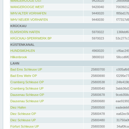
WANGEROOGE OST
9420020
26656fda
WANGEROOGE WEST
9420040
70039212
WHV ALTER VORHAFEN
9440020
f85bd17b
WHV NEUER VORHAFEN
9440030
f77317d9
KRÜCKAU
ELMSHORN HAFEN
5970022
136febf6
KRÜCKAU-SPERRWERK BP
5970023
53c277c3
KÜSTENKANAL
HUNDSMÜHLEN
4960020
cf6ac249
Hilkenbrook
3800010
58ccd6f0
LAHN
Bad Ems Schleuse UP
25800700
c005afb9
Bad Ems Wehr OP
25800690
f2295e77
Cramberg Schleuse OP
25800538
24fe419b
Cramberg Schleuse UP
25800540
3abb36d1
Dausenau Schleuse OP
25800678
9ceb358c
Dausenau Schleuse UP
25800680
eae91991
Diez Hafen
25800500
eadedeb6
Diez Schleuse OP
25800478
ea62ec5f
Diez Schleuse UP
25800480
31750a0f
Fürfurt Schleuse UP
25800300
34af0fca