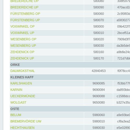
BREDEREICHE OP
580080
308f5979
BREDEREICHE UP
580090
470acd2a
FÜRSTENBERG OP
580060
2c95f83d
FÜRSTENBERG UP
580070
a5830277
VOßWINKEL OP
580000
09b422f7
VOßWINKEL UP
580010
2bcef51a
WESENBERG OP
580020
7909d3f7
WESENBERG UP
580030
da3b5de9
ZEHDENICK OP
580160
a9b8e24c
ZEHDENICK UP
580170
721d7dbf
ORKE
DALWIGKSTHAL
42840453
f0f78cc4
KLEINES HAFF
KARLSHAGEN
9690085
f53bb77f
KARNIN
9690084
da893bbd
UECKERMÜNDE
9690088
c1588dcc
WOLGAST
9650080
b327e35c
OSTE
BELUM
5980060
a9e93be0
BREMERVÖRDE UW
5980010
cf8a3ea2
HECHTHAUSEN
5980030
e5e02890