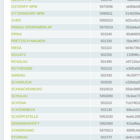
OSTERIFF MPM
5970096
eb90bd3f
OTTERNDORF MPM
5990011
5140295e
OVER
5950010
b02ce5c0
PINNAU-SPERRWERK AP
5970019
391bbba5
PIRNA
501040
85d686f1
PRETZSCH-MAUKEN
501330
f3dc8f07
RIESA
501110
b04b739d
ROGÄTZ
502250
133f0f6c
ROSSLAU
501490
e97116a4
ROTHENSEE
502210
e30f2e83
SANDAU
502430
f4c55f77
SCHARLEUK
503030
e32b0a28
SCHNACKENBURG
5910010
550e3885
SCHULAU
5950090
f3c6ee73
SCHÖNA
501010
7cb7461b
SCHÖNEBECK
502130
90bcb315
SCHÖPFSTELLE
5952030
fed4c295
SEEMANNSHÖFT
5952060
816affba
STADERSAND
5970013
80f0fc4d
STORKAU
502370
de4cc1db