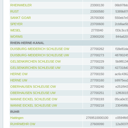
RHEINWEILER
23300130
06b978dd
RUST
23300580
5389b878
SANKT GOAR
25700300
550eb7e9
SPEYER
23700600
2cb8ae5b
WESEL
2770040
f33c3cc9
WORMS
23900200
844a620f
RHEIN-HERNE-KANAL
DUISBURG-MEIDERICH SCHLEUSE OW
27700262
f18e81da
DUISBURG-MEIDERICH SCHLEUSE UW
27700273
48780245
GELSENKIRCHEN SCHLEUSE OW
27700229
5b9f8134
GELSENKIRCHEN SCHLEUSE UW
27700230
427318d0
HERNE OW
27700150
ac6c4362
HERNE UW
27700160
b9975ea1
OBERHAUSEN SCHLEUSE OW
27700240
e251f943
OBERHAUSEN SCHLEUSE UW
27700251
12f63015
WANNE EICKEL SCHLEUSE OW
27700193
05ca0e33
WANNE EICKEL SCHLEUSE UW
27700218
23045f8b
RUHR
Hattingen
2769510000100
c0594fb5
RUHRWEHR OW
27600090
12a3037f