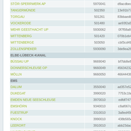
STÖR-SPERRWERK AP
5970041
d9acdbec
TANGERMÜNDE
502350
13e91b77
TORGAU
501261
83bbaedb
VOCKERODE
501480
ae93f2a5
WEHR GEESTHACHT UP
5930062
0f7f58a8
WITTENBERG
501420
070b1eb4
WITTENBERGE
503050
cbf3cd49
ZOLLENSPIEKER
5930090
3de8ea26
ELBE-LÜBECK-KANAL
BÜSSAU UP
9669040
bf7bb8e8
DONNERSCHLEUSE OP
9660049
45634232
MÖLLN
9660050
46644438
EMS
DALUM
3550040
ad357e52
DUKEGAT
3990020
7753c1fa
EMDEN NEUE SEESCHLEUSE
3970010
edfdf747
EMSHÖRN
9340010
c8af067c
FUESTRUP
3310010
3a8ed45f
KNOCK
3990010
438b565e
LEERORT
3910010
abb23dad