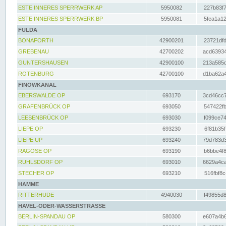
ESTE INNERES SPERRWERK AP
5950082
227b83f7
ESTE INNERES SPERRWERK BP
5950081
5fea1a12
FULDA
BONAFORTH
42900201
23721dfd
GREBENAU
42700202
acd63934
GUNTERSHAUSEN
42900100
213a585d
ROTENBURG
42700100
d1ba62a4
FINOWKANAL
EBERSWALDE OP
693170
3cd46cc7
GRAFENBRÜCK OP
693050
547422fb
LEESENBRÜCK OP
693030
f099ce74
LIEPE OP
693230
6f81b35f
LIEPE UP
693240
79d783d3
RAGÖSE OP
693190
b6bbe4f8
RUHLSDORF OP
693010
6629a4ca
STECHER OP
693210
516fbf8c
HAMME
RITTERHUDE
4940030
f49855d8
HAVEL-ODER-WASSERSTRASSE
BERLIN-SPANDAU OP
580300
e607a4b6