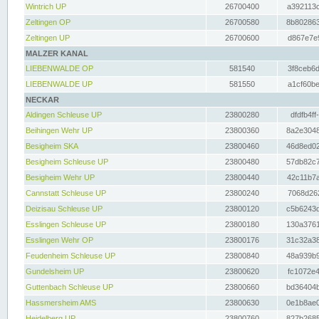
Wintrich UP
26700400
a392113c
Zeltingen OP
26700580
8b802863
Zeltingen UP
26700600
d867e7e9
MALZER KANAL
LIEBENWALDE OP
581540
3f8ceb6d
LIEBENWALDE UP
581550
a1cf60be
NECKAR
Aldingen Schleuse UP
23800280
dfdfb4ff
Beihingen Wehr UP
23800360
8a2e3048
Besigheim SKA
23800460
46d8ed02
Besigheim Schleuse UP
23800480
57db82c7
Besigheim Wehr UP
23800440
42c11b7a
Cannstatt Schleuse UP
23800240
7068d262
Deizisau Schleuse UP
23800120
c5b6243d
Esslingen Schleuse UP
23800180
130a3761
Esslingen Wehr OP
23800176
31c32a38
Feudenheim Schleuse UP
23800840
48a939b9
Gundelsheim UP
23800620
fc1072e4
Guttenbach Schleuse UP
23800660
bd36404b
Hassmersheim AMS
23800630
0e1b8ae0
Heidelberg UP
23800760
827b2685