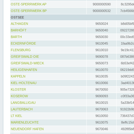
OSTE-SPERRWERK AP
9000000590
8c3295dc
OSTE-SPERRWERK BP
9000000532
7cb4566b
OSTSEE
ALTHAGEN
9650024
b8d05bf9
BARHÖFT
9650040
09227288
BARTH
9650030
00c33ed9
ECKERNFÖRDE
9610045
1faa9b2c
FLENSBURG
9610010
9e19c411
GREIFSWALD OIE
9690078
087b6386
GREIFSWALD-WIECK
9650073
6b53ef42
HEILIGENHAFEN
9610070
06219dd9
KAPPELN
9610035
b09f2243
KIEL-HOLTENAU
9610066
3ad4013f
KLOSTER
9670050
905e7328
KOSEROW
9690093
c0f33a36
LANGBALLIGAU
9610015
5a33bf14
LAUTERBACH
9670063
91922b9b
LT KIEL
9610050
736437d7
MARIENLEUCHTE
9610075
8effc15d
NEUENDORF HAFEN
9670046
492f85b8