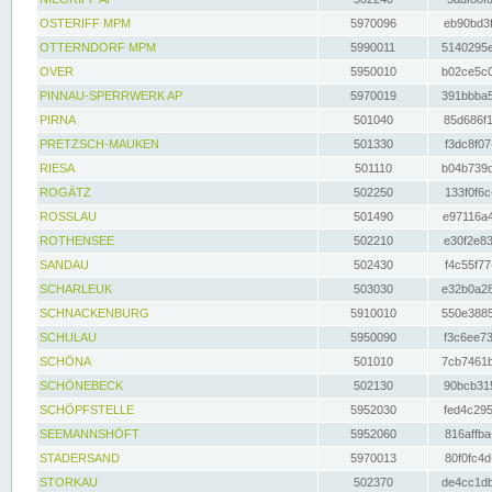
OSTERIFF MPM
5970096
eb90bd3f
OTTERNDORF MPM
5990011
5140295e
OVER
5950010
b02ce5c0
PINNAU-SPERRWERK AP
5970019
391bbba5
PIRNA
501040
85d686f1
PRETZSCH-MAUKEN
501330
f3dc8f07
RIESA
501110
b04b739d
ROGÄTZ
502250
133f0f6c
ROSSLAU
501490
e97116a4
ROTHENSEE
502210
e30f2e83
SANDAU
502430
f4c55f77
SCHARLEUK
503030
e32b0a28
SCHNACKENBURG
5910010
550e3885
SCHULAU
5950090
f3c6ee73
SCHÖNA
501010
7cb7461b
SCHÖNEBECK
502130
90bcb315
SCHÖPFSTELLE
5952030
fed4c295
SEEMANNSHÖFT
5952060
816affba
STADERSAND
5970013
80f0fc4d
STORKAU
502370
de4cc1db