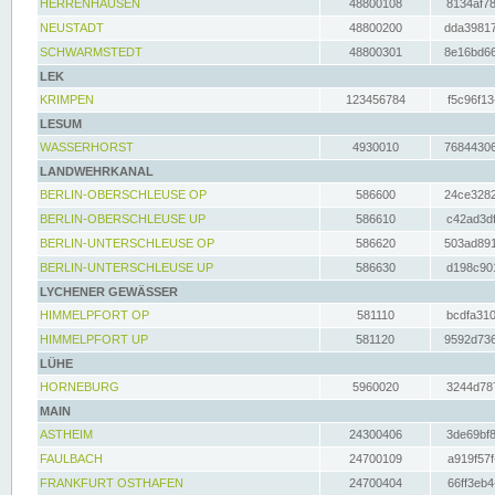
HERRENHAUSEN
48800108
8134af78
NEUSTADT
48800200
dda39817
SCHWARMSTEDT
48800301
8e16bd66
LEK
KRIMPEN
123456784
f5c96f13
LESUM
WASSERHORST
4930010
76844306
LANDWEHRKANAL
BERLIN-OBERSCHLEUSE OP
586600
24ce3282
BERLIN-OBERSCHLEUSE UP
586610
c42ad3df
BERLIN-UNTERSCHLEUSE OP
586620
503ad891
BERLIN-UNTERSCHLEUSE UP
586630
d198c901
LYCHENER GEWÄSSER
HIMMELPFORT OP
581110
bcdfa310
HIMMELPFORT UP
581120
9592d736
LÜHE
HORNEBURG
5960020
3244d787
MAIN
ASTHEIM
24300406
3de69bf8
FAULBACH
24700109
a919f57f
FRANKFURT OSTHAFEN
24700404
66ff3eb4