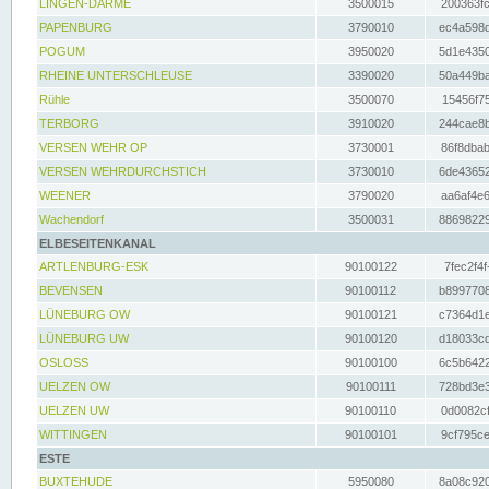
LINGEN-DARME
3500015
200363fc
PAPENBURG
3790010
ec4a598d
POGUM
3950020
5d1e4350
RHEINE UNTERSCHLEUSE
3390020
50a449ba
Rühle
3500070
15456f75
TERBORG
3910020
244cae8b
VERSEN WEHR OP
3730001
86f8dbab
VERSEN WEHRDURCHSTICH
3730010
6de43652
WEENER
3790020
aa6af4e6
Wachendorf
3500031
88698229
ELBESEITENKANAL
ARTLENBURG-ESK
90100122
7fec2f4f
BEVENSEN
90100112
b8997708
LÜNEBURG OW
90100121
c7364d1e
LÜNEBURG UW
90100120
d18033cd
OSLOSS
90100100
6c5b6422
UELZEN OW
90100111
728bd3e3
UELZEN UW
90100110
0d0082cf
WITTINGEN
90100101
9cf795ce
ESTE
BUXTEHUDE
5950080
8a08c920