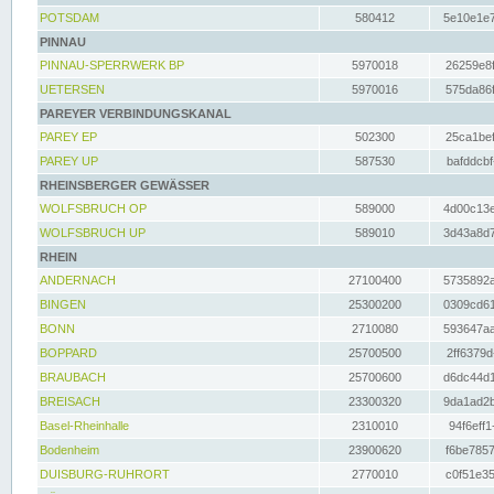
POTSDAM
580412
5e10e1e7
PINNAU
PINNAU-SPERRWERK BP
5970018
26259e8f
UETERSEN
5970016
575da86f
PAREYER VERBINDUNGSKANAL
PAREY EP
502300
25ca1bef
PAREY UP
587530
bafddcbf
RHEINSBERGER GEWÄSSER
WOLFSBRUCH OP
589000
4d00c13e
WOLFSBRUCH UP
589010
3d43a8d7
RHEIN
ANDERNACH
27100400
5735892a
BINGEN
25300200
0309cd61
BONN
2710080
593647aa
BOPPARD
25700500
2ff6379d
BRAUBACH
25700600
d6dc44d1
BREISACH
23300320
9da1ad2b
Basel-Rheinhalle
2310010
94f6eff1
Bodenheim
23900620
f6be7857
DUISBURG-RUHRORT
2770010
c0f51e35