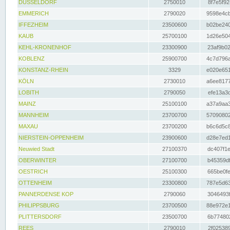
DÜSSELDORF
2750010
8f7e5f92
EMMERICH
2790020
9598e4cb
IFFEZHEIM
23500600
b02be240
KAUB
25700100
1d26e504
KEHL-KRONENHOF
23300900
23af9b02
KOBLENZ
25900700
4c7d796a
KONSTANZ-RHEIN
3329
e020e651
KÖLN
2730010
a6ee8177
LOBITH
2790050
efe13a3d
MAINZ
25100100
a37a9aa3
MANNHEIM
23700700
57090802
MAXAU
23700200
b6c6d5c8
NIERSTEIN-OPPENHEIM
23900600
d28e7ed1
Neuwied Stadt
27100370
dc407f1e
OBERWINTER
27100700
b45359df
OESTRICH
25100300
665be0fe
OTTENHEIM
23300800
787e5d63
PANNERDENSE KOP
2790060
3046493f
PHILIPPSBURG
23700500
88e972e1
PLITTERSDORF
23500700
6b774802
REES
2790010
2f025389