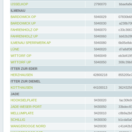
IJSSELKOP
2790070
bbaefa8e
ILMENAU
BARDOWICK OP
5940029
07830b68
BARDOWICK UP
5940030
a238b70f
FAHRENHOLZ OP
5940070
c33c3667
FAHRENHOLZ UP
5940060
bb62b28f
ILMENAU SPERRWERK AP
5940080
6b05e8dc
LÜNE
5940020
d7a8df36
WITTORF OP
5940049
eb3d4195
WITTORF UP
5940050
308c39b6
ITTER ZUR EDER
HERZHAUSEN
42800218
855205e7
ITTER ZUR DIEMEL
KOTTHAUSEN
44100013
36243256
JADE
HOOKSIELPLATE
9430020
fac30fe9
JADE-WESER-PORT
9430050
33bdec83
MELLUMPLATE
9420010
c8b9a2b6
SCHILLIG
9430030
b1cda5a0
WANGEROOGE NORD
9420030
c41d42b1