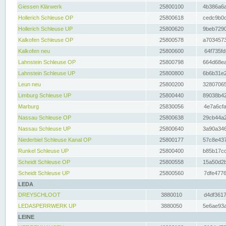
Giessen Klärwerk
25800100
4b386a6a
Hollerich Schleuse OP
25800618
cedc9b0c
Hollerich Schleuse UP
25800620
9beb7290
Kalkofen Schleuse OP
25800578
a7034573
Kalkofen neu
25800600
64f735fd
Lahnstein Schleuse OP
25800798
664d68ea
Lahnstein Schleuse UP
25800800
6b6b31e2
Leun neu
25800200
32807065
Limburg Schleuse UP
25800440
89038b42
Marburg
25830056
4e7a6cfa
Nassau Schleuse OP
25800638
29cb44a2
Nassau Schleuse UP
25800640
3a90a346
Niederbiel Schleuse Kanal OP
25800177
57c8e437
Runkel Schleuse UP
25800400
b85b17cc
Scheidt Schleuse OP
25800558
15a50d2b
Scheidt Schleuse UP
25800560
7dfe4776
LEDA
DREYSCHLOOT
3880010
d4df3617
LEDASPERRWERK UP
3880050
5e6ae93a
LEINE