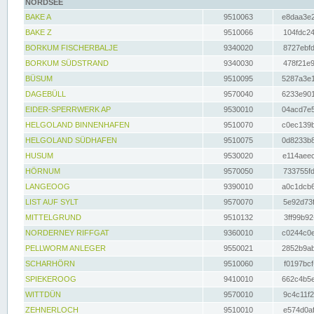
NORDSEE
BAKE A
9510063
e8daa3e2
BAKE Z
9510066
104fdc24
BORKUM FISCHERBALJE
9340020
8727ebfd
BORKUM SÜDSTRAND
9340030
478f21e9
BÜSUM
9510095
5287a3e1
DAGEBÜLL
9570040
6233e901
EIDER-SPERRWERK AP
9530010
04acd7e5
HELGOLAND BINNENHAFEN
9510070
c0ec139b
HELGOLAND SÜDHAFEN
9510075
0d8233b8
HUSUM
9530020
e114aeec
HÖRNUM
9570050
733755fd
LANGEOOG
9390010
a0c1dcb6
LIST AUF SYLT
9570070
5e92d73f
MITTELGRUND
9510132
3ff99b92
NORDERNEY RIFFGAT
9360010
c0244c0e
PELLWORM ANLEGER
9550021
2852b9ab
SCHARHÖRN
9510060
f0197bcf
SPIEKEROOG
9410010
662c4b5e
WITTDÜN
9570010
9c4c11f2
ZEHNERLOCH
9510010
e574d0af