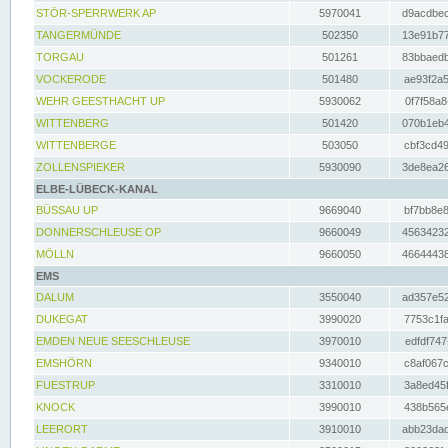
STÖR-SPERRWERK AP
5970041
d9acdbec
TANGERMÜNDE
502350
13e91b77
TORGAU
501261
83bbaedb
VOCKERODE
501480
ae93f2a5
WEHR GEESTHACHT UP
5930062
0f7f58a8
WITTENBERG
501420
070b1eb4
WITTENBERGE
503050
cbf3cd49
ZOLLENSPIEKER
5930090
3de8ea26
ELBE-LÜBECK-KANAL
BÜSSAU UP
9669040
bf7bb8e8
DONNERSCHLEUSE OP
9660049
45634232
MÖLLN
9660050
46644438
EMS
DALUM
3550040
ad357e52
DUKEGAT
3990020
7753c1fa
EMDEN NEUE SEESCHLEUSE
3970010
edfdf747
EMSHÖRN
9340010
c8af067c
FUESTRUP
3310010
3a8ed45f
KNOCK
3990010
438b565e
LEERORT
3910010
abb23dad