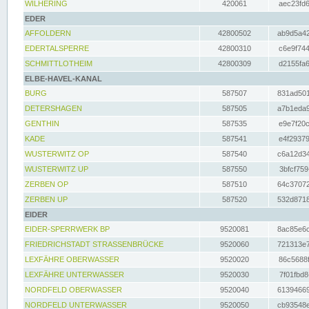
WILHERING
420061
aec23fd6
EDER
AFFOLDERN
42800502
ab9d5a42
EDERTALSPERRE
42800310
c6e9f744
SCHMITTLOTHEIM
42800309
d2155fa6
ELBE-HAVEL-KANAL
BURG
587507
831ad501
DETERSHAGEN
587505
a7b1eda9
GENTHIN
587535
e9e7f20c
KADE
587541
e4f29379
WUSTERWITZ OP
587540
c6a12d34
WUSTERWITZ UP
587550
3bfcf759
ZERBEN OP
587510
64c37072
ZERBEN UP
587520
532d8718
EIDER
EIDER-SPERRWERK BP
9520081
8ac85e6c
FRIEDRICHSTADT STRASSENBRÜCKE
9520060
721313e7
LEXFÄHRE OBERWASSER
9520020
86c5688f
LEXFÄHRE UNTERWASSER
9520030
7f01fbd8
NORDFELD OBERWASSER
9520040
61394669
NORDFELD UNTERWASSER
9520050
cb93548e