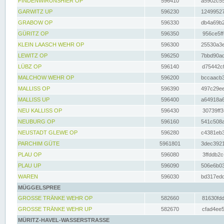
FINDENWIRUNSHIER OP
596410
a5902c55
GARWITZ UP
596230
12499527
GRABOW OP
596330
db4a69b2
GÜRITZ OP
596350
956ce5ff
KLEIN LAASCH WEHR OP
596300
25530a3e
LEWITZ OP
596250
7bbd90ad
LÜBZ OP
596140
d75442cf
MALCHOW WEHR OP
596200
bccaacb3
MALLISS OP
596390
497c29ee
MALLISS UP
596400
a64918a6
NEU KALLISS OP
596430
30739ff3
NEUBURG OP
596160
541c508a
NEUSTADT GLEWE OP
596280
c4381eb3
PARCHIM GÜTE
5961801
3dec3921
PLAU OP
596080
3ffddb2c
PLAU UP
596090
506e6b03
WAREN
596030
bd317edd
MÜGGELSPREE
GROSSE TRÄNKE WEHR OP
582660
81630fdd
GROSSE TRÄNKE WEHR UP
582670
cfad4ee5
MÜRITZ-HAVEL-WASSERSTRASSE