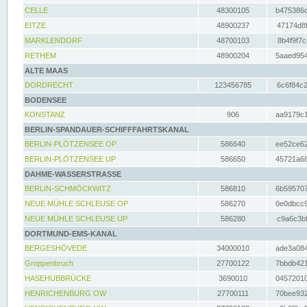
CELLE
48300105
b475386c
EITZE
48900237
47174d8f
MARKLENDORF
48700103
8b4f9f7c
RETHEM
48900204
5aaed954
ALTE MAAS
DORDRECHT
123456785
6c6f84c2
BODENSEE
KONSTANZ
906
aa9179c1
BERLIN-SPANDAUER-SCHIFFFAHRTSKANAL
BERLIN-PLÖTZENSEE OP
586640
ee52ce62
BERLIN-PLÖTZENSEE UP
586650
45721a68
DAHME-WASSERSTRASSE
BERLIN-SCHMÖCKWITZ
586810
6b595707
NEUE MÜHLE SCHLEUSE OP
586270
0e0dbcc9
NEUE MÜHLE SCHLEUSE UP
586280
c9a6c3bf
DORTMUND-EMS-KANAL
BERGESHÖVEDE
34000010
ade3a084
Groppenbruch
27700122
7bbdb421
HASEHUBBRÜCKE
3690010
04572010
HENRICHENBURG OW
27700111
70bee932