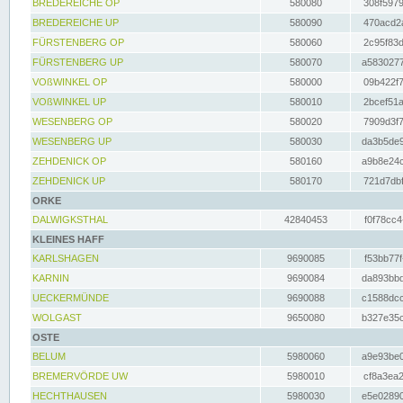
BREDEREICHE OP
580080
308f5979
BREDEREICHE UP
580090
470acd2a
FÜRSTENBERG OP
580060
2c95f83d
FÜRSTENBERG UP
580070
a5830277
VOßWINKEL OP
580000
09b422f7
VOßWINKEL UP
580010
2bcef51a
WESENBERG OP
580020
7909d3f7
WESENBERG UP
580030
da3b5de9
ZEHDENICK OP
580160
a9b8e24c
ZEHDENICK UP
580170
721d7dbf
ORKE
DALWIGKSTHAL
42840453
f0f78cc4
KLEINES HAFF
KARLSHAGEN
9690085
f53bb77f
KARNIN
9690084
da893bbd
UECKERMÜNDE
9690088
c1588dcc
WOLGAST
9650080
b327e35c
OSTE
BELUM
5980060
a9e93be0
BREMERVÖRDE UW
5980010
cf8a3ea2
HECHTHAUSEN
5980030
e5e02890