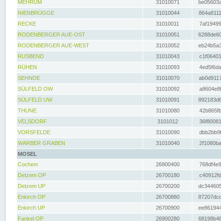
MEHRUM
31010071
be05603a
NIENBRÜGGE
31010044
864a8111
RECKE
31010011
7af19499
RODENBERGER AUE-OST
31010051
6288de60
RODENBERGER AUE-WEST
31010052
eb24b5a3
RUSBEND
31010043
c1f06401
RÜHEN
31010093
4ed5f6da
SEHNDE
31010070
ab0d9117
SÜLFELD OW
31010092
a8604e8f
SÜLFELD UW
31010091
892183d6
THUNE
31010080
42b865fb
VELSDORF
3101012
36f80081
VORSFELDE
31010090
dbb2bb9f
WARBER GRABEN
31010040
2f1080ba
MOSEL
Cochem
26900400
768df4e9
Detzem OP
26700180
c40912fd
Detzem UP
26700200
dc344605
Enkirch OP
26700880
87207dcd
Enkirch UP
26700900
ee861944
Fankel OP
26900280
68198b48