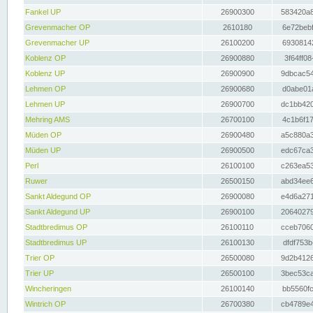
Fankel UP
26900300
583420a8
Grevenmacher OP
2610180
6e72bebf
Grevenmacher UP
26100200
69308142
Koblenz OP
26900880
3f64ff08
Koblenz UP
26900900
9dbcac54
Lehmen OP
26900680
d0abe01a
Lehmen UP
26900700
dc1bb420
Mehring AMS
26700100
4c1b6f17
Müden OP
26900480
a5c880a3
Müden UP
26900500
edc67ca3
Perl
26100100
c263ea53
Ruwer
26500150
abd34ee6
Sankt Aldegund OP
26900080
e4d6a271
Sankt Aldegund UP
26900100
20640279
Stadtbredimus OP
26100110
cceb7060
Stadtbredimus UP
26100130
dfdf753b
Trier OP
26500080
9d2b4126
Trier UP
26500100
3bec53ca
Wincheringen
26100140
bb5560fc
Wintrich OP
26700380
cb4789e4