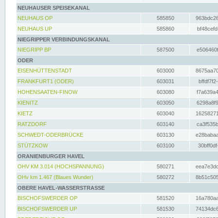
NEUHAUSER SPEISEKANAL
NEUHAUS OP
585850
963bdc26
NEUHAUS UP
585860
bf48cefd
NIEGRIPPER VERBINDUNGSKANAL
NIEGRIPP BP
587500
e506460f
ODER
EISENHÜTTENSTADT
603000
8675aa70
FRANKFURT1 (ODER)
603031
bffdf7f2
HOHENSAATEN-FINOW
603080
f7a639a4
KIENITZ
603050
6298a8f9
KIETZ
603040
16258271
RATZDORF
603140
ca3f535b
SCHWEDT-ODERBRÜCKE
603130
e28babaa
STÜTZKOW
603100
30bff0df
ORANIENBURGER HAVEL
OHV KM 3.014 (HOCHSPANNUNG)
580271
eea7e3dc
OHv km 1.467 (Blaues Wunder)
580272
8b51c505
OBERE HAVEL-WASSERSTRASSE
BISCHOFSWERDER OP
581520
16a780aa
BISCHOFSWERDER UP
581530
74134dc6