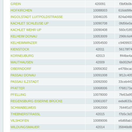
GREIN
420091
f3bf0b0b
HOFKIRCHEN
10088003
616dd98e
INGOLSTADT LUITPOLDSTRASSE
10046105
824a046b
KACHLET SCHLEUSE UP
10090708
0fd56e0a
KACHLET WEHR UP
10090408
560cf185
KELHEIM DONAU
10053009
296fc6d4
KELHEIMWINZER
10054500
c9409937
KIENSTOCK
42011
56178f74
KORNEUBURG
42013
ff44be4a
MAUTHAUSEN
42009
6b002fef
OBERNDORF
10056302
e476bcad
PASSAU DONAU
10091008
9f12c405
PASSAU ILZSTADT
10092000
33ceb441
PFATTER
10068006
f768173a
PFELLING
10078000
7fe63a95
REGENSBURG EISERNE BRÜCKE
10061007
eebd633a
SCHWABELWEIS
10062000
7644f1d7
THEBNERSTRASSL
42015
f7b5c3d3
VILSHOFEN
10089006
e6d68ab7
WILDUNGSMAUER
42014
35846b8b