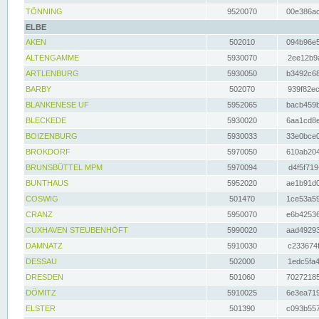
TÖNNING
9520070
00e386ac
ELBE
AKEN
502010
094b96e5
ALTENGAMME
5930070
2ee12b9a
ARTLENBURG
5930050
b3492c68
BARBY
502070
939f82ec
BLANKENESE UF
5952065
bacb459b
BLECKEDE
5930020
6aa1cd8e
BOIZENBURG
5930033
33e0bce0
BROKDORF
5970050
610ab204
BRUNSBÜTTEL MPM
5970094
d4f5f719
BUNTHAUS
5952020
ae1b91d0
COSWIG
501470
1ce53a59
CRANZ
5950070
e6b42536
CUXHAVEN STEUBENHÖFT
5990020
aad49293
DAMNATZ
5910030
c233674f
DESSAU
502000
1edc5fa4
DRESDEN
501060
70272185
DÖMITZ
5910025
6e3ea719
ELSTER
501390
c093b557