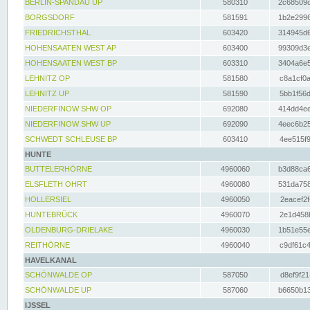
BERLIN-SPANDAU UP
580310
2c68509c
BORGSDORF
581591
1b2e2996
FRIEDRICHSTHAL
603420
314945d6
HOHENSAATEN WEST AP
603400
99309d3e
HOHENSAATEN WEST BP
603310
3404a6e5
LEHNITZ OP
581580
c8a1cf0a
LEHNITZ UP
581590
5bb1f56d
NIEDERFINOW SHW OP
692080
414dd4ee
NIEDERFINOW SHW UP
692090
4eec6b25
SCHWEDT SCHLEUSE BP
603410
4ee515f9
HUNTE
BUTTELERHÖRNE
4960060
b3d88ca6
ELSFLETH OHRT
4960080
531da758
HOLLERSIEL
4960050
2eacef2f
HUNTEBRÜCK
4960070
2e1d458b
OLDENBURG-DRIELAKE
4960030
1b51e55e
REITHÖRNE
4960040
c9df61c4
HAVELKANAL
SCHÖNWALDE OP
587050
d8ef9f21
SCHÖNWALDE UP
587060
b6650b13
IJSSEL