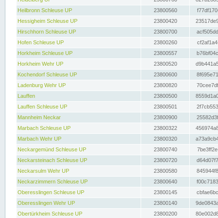
Heilbronn Schleuse UP
23800560
f77df170
Hessigheim Schleuse UP
23800420
23517de9
Hirschhorn Schleuse UP
23800700
acf505dd
Hofen Schleuse UP
23800260
cf2af1a4
Horkheim Schleuse UP
23800557
b76bf04c
Horkheim Wehr UP
23800520
d9b441a5
Kochendorf Schleuse UP
23800600
8f695e71
Ladenburg Wehr UP
23800820
70cee7df
Lauffen
23800500
8559d1a0
Lauffen Schleuse UP
23800501
2f7cb553
Mannheim Neckar
23800900
25582d3f
Marbach Schleuse UP
23800322
456974a8
Marbach Wehr UP
23800320
a73a9cb4
Neckargemünd Schleuse UP
23800740
7be3ff2e
Neckarsteinach Schleuse UP
23800720
d64d07f7
Neckarsulm Wehr UP
23800580
845944f8
Neckarzimmern Schleuse UP
23800640
f00c7183
Oberesslingen Schleuse UP
23800145
cbfae6bc
Oberesslingen Wehr UP
23800140
9de0843a
Obertürkheim Schleuse UP
23800200
80e002d8