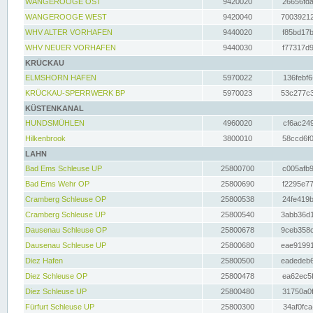
WANGEROOGE OST
9420020
26656fda
WANGEROOGE WEST
9420040
70039212
WHV ALTER VORHAFEN
9440020
f85bd17b
WHV NEUER VORHAFEN
9440030
f77317d9
KRÜCKAU
ELMSHORN HAFEN
5970022
136febf6
KRÜCKAU-SPERRWERK BP
5970023
53c277c3
KÜSTENKANAL
HUNDSMÜHLEN
4960020
cf6ac249
Hilkenbrook
3800010
58ccd6f0
LAHN
Bad Ems Schleuse UP
25800700
c005afb9
Bad Ems Wehr OP
25800690
f2295e77
Cramberg Schleuse OP
25800538
24fe419b
Cramberg Schleuse UP
25800540
3abb36d1
Dausenau Schleuse OP
25800678
9ceb358c
Dausenau Schleuse UP
25800680
eae91991
Diez Hafen
25800500
eadedeb6
Diez Schleuse OP
25800478
ea62ec5f
Diez Schleuse UP
25800480
31750a0f
Fürfurt Schleuse UP
25800300
34af0fca