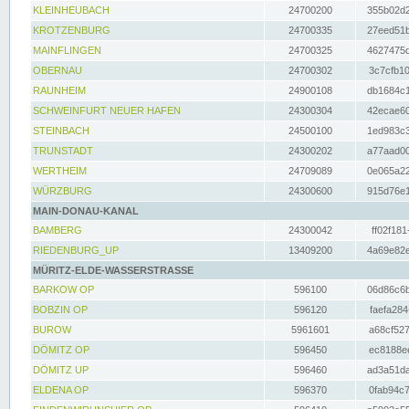
KLEINHEUBACH
24700200
355b02d2
KROTZENBURG
24700335
27eed51b
MAINFLINGEN
24700325
4627475d
OBERNAU
24700302
3c7cfb10
RAUNHEIM
24900108
db1684c1
SCHWEINFURT NEUER HAFEN
24300304
42ecae60
STEINBACH
24500100
1ed983c3
TRUNSTADT
24300202
a77aad00
WERTHEIM
24709089
0e065a22
WÜRZBURG
24300600
915d76e1
MAIN-DONAU-KANAL
BAMBERG
24300042
ff02f181
RIEDENBURG_UP
13409200
4a69e82e
MÜRITZ-ELDE-WASSERSTRASSE
BARKOW OP
596100
06d86c6b
BOBZIN OP
596120
faefa284
BUROW
5961601
a68cf527
DÖMITZ OP
596450
ec8188ee
DÖMITZ UP
596460
ad3a51da
ELDENA OP
596370
0fab94c7