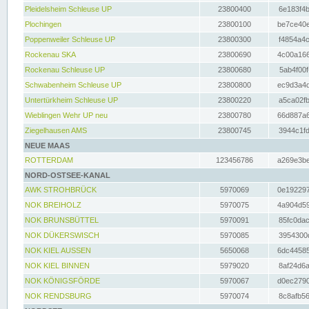
Pleidelsheim Schleuse UP
23800400
6e183f4b
Plochingen
23800100
be7ce40e
Poppenweiler Schleuse UP
23800300
f4854a4c
Rockenau SKA
23800690
4c00a166
Rockenau Schleuse UP
23800680
5ab4f00f
Schwabenheim Schleuse UP
23800800
ec9d3a4d
Untertürkheim Schleuse UP
23800220
a5ca02fb
Wieblingen Wehr UP neu
23800780
66d887a6
Ziegelhausen AMS
23800745
3944c1fd
NEUE MAAS
ROTTERDAM
123456786
a269e3be
NORD-OSTSEE-KANAL
AWK STROHBRÜCK
5970069
0e192297
NOK BREIHOLZ
5970075
4a904d59
NOK BRUNSBÜTTEL
5970091
85fc0dac
NOK DÜKERSWISCH
5970085
3954300d
NOK KIEL AUSSEN
5650068
6dc44585
NOK KIEL BINNEN
5979020
8af24d6a
NOK KÖNIGSFÖRDE
5970067
d0ec2790
NOK RENDSBURG
5970074
8c8afb56