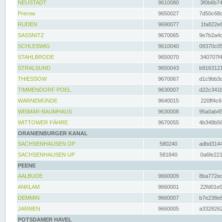
NEUSTADT
9610080
3f0b6b74
Prerow
9650027
7d50c68c
RUDEN
9690077
1fa822e6
SASSNITZ
9670065
9e7b2a4d
SCHLESWIG
9610040
09370c05
STAHLBRODE
9650070
340707f4
STRALSUND
9650043
b9163121
THIESSOW
9670067
d1c9bb3c
TIMMENDORF POEL
9630007
d22c341b
WARNEMÜNDE
9640015
220ff4c6
WISMAR-BAUMHAUS
9630008
95a0ab45
WITTOWER FÄHRE
9670055
4b348b56
ORANIENBURGER KANAL
SACHSENHAUSEN OP
580240
adbd3144
SACHSENHAUSEN UP
581840
0a6fe221
PEENE
AALBUDE
9660009
8ba772ed
ANKLAM
9660001
22fd01e0
DEMMIN
9660007
b7e238e8
JARMEN
9660005
a3328262
POTSDAMER HAVEL