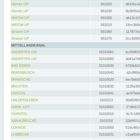
Diemitz OP
581020
d6426c42
Diemitz UP
581030
6b3b55e2
MIROW OP
581000
ab13c115
MIROW UP
581010
19cc3b9a
Strasen OP
581060
117877ec
Strasen UP
581070
2cc40997
MITTELLANDKANAL
ANDERTEN OW
31010061
bc20d819
ANDERTEN UW
31010060
dd41a7d6
BAD ESSEN
31010030
6760b547
BERENBUSCH
31010042
d2c8f60e
BRAMSCHE
31010020
bec8a6a5
BROXTEN
31010032
1125a391
HAHLEN
31010041
ac970eb0
HALDENSLEBEN
3101013
90d92801
HANN. LIST
31010062
27dfd137
HÖRSTEL
31010010
6c7c180f
KANALBRÜCKE
3101018
32b997c2
LOHNDE
31010050
516c4814
LÜBBECKE
31010031
c2aa9164