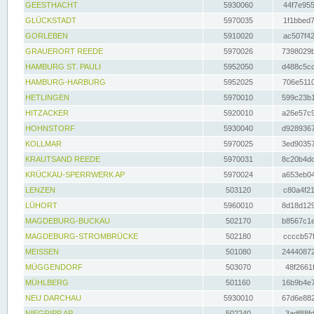
GEESTHACHT
5930060
44f7e955
GLÜCKSTADT
5970035
1f1bbed7
GORLEBEN
5910020
ac507f42
GRAUERORT REEDE
5970026
7398029b
HAMBURG ST. PAULI
5952050
d488c5cc
HAMBURG-HARBURG
5952025
706e5110
HETLINGEN
5970010
599c23b1
HITZACKER
5920010
a26e57c9
HOHNSTORF
5930040
d9289367
KOLLMAR
5970025
3ed90357
KRAUTSAND REEDE
5970031
8c20b4dc
KRÜCKAU-SPERRWERK AP
5970024
a653eb04
LENZEN
503120
c80a4f21
LÜHORT
5960010
8d18d129
MAGDEBURG-BUCKAU
502170
b8567c1e
MAGDEBURG-STROMBRÜCKE
502180
ccccb57f
MEISSEN
501080
24440872
MÜGGENDORF
503070
48f2661f
MÜHLBERG
501160
16b9b4e7
NEU DARCHAU
5930010
67d6e882
NIEGRIPP AP
502240
3adf88fd