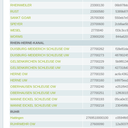
RHEINWEILER
23300130
06b978dd
RUST
23300580
5389b878
SANKT GOAR
25700300
550eb7e9
SPEYER
23700600
2cb8ae5b
WESEL
2770040
f33c3cc9
WORMS
23900200
844a620f
RHEIN-HERNE-KANAL
DUISBURG-MEIDERICH SCHLEUSE OW
27700262
f18e81da
DUISBURG-MEIDERICH SCHLEUSE UW
27700273
48780245
GELSENKIRCHEN SCHLEUSE OW
27700229
5b9f8134
GELSENKIRCHEN SCHLEUSE UW
27700230
427318d0
HERNE OW
27700150
ac6c4362
HERNE UW
27700160
b9975ea1
OBERHAUSEN SCHLEUSE OW
27700240
e251f943
OBERHAUSEN SCHLEUSE UW
27700251
12f63015
WANNE EICKEL SCHLEUSE OW
27700193
05ca0e33
WANNE EICKEL SCHLEUSE UW
27700218
23045f8b
RUHR
Hattingen
2769510000100
c0594fb5
RUHRWEHR OW
27600090
12a3037f