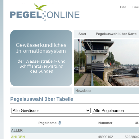
Hilfe
Link
Start
Pegelauswahl über Karte
Newsletter
Pegelauswahl über Tabelle
Pegelname
Nummer
UU
ALLER
AHLDEN
48900102
522286e2