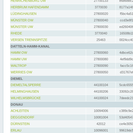
HENRICHENBURG UW
27700133
e6b68bc2
HERBRUM HAFENDAMM
3770030
8177a148
LÜDINGHAUSEN
27800020
f5bc4a51
MÜNSTER OW
27800040
ccd3e8f1
MÜNSTER UW
27800030
ed260406
RHEDE
3770040
16508b11
VERSEN TRENNSPITZE
25463
0024cc40
DATTELN-HAMM-KANAL
HAMM OW
27800060
4dbce62d
HAMM UW
27800080
4ef9dd9c
WALTROP
27800090
facc5c16
WERRIES OW
27800050
d31767ef
DIEMEL
DIEMELTALSPERRE
44100104
5cdc6555
HELMINGHAUSEN
44100206
33092c28
WILHELMSBRÜCKE
44100024
7deedc21
DONAU
ACHLEITEN
10094006
c389c9e2
DEGGENDORF
10081004
53d40547
DÜRNSTEIN
42012
ce4e3050
ERLAU
10096001
99619dc5