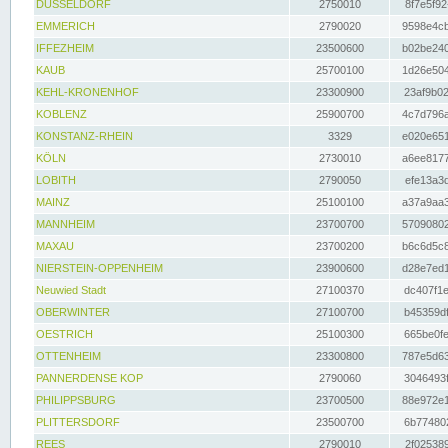
DÜSSELDORF
2750010
8f7e5f92
EMMERICH
2790020
9598e4cb
IFFEZHEIM
23500600
b02be240
KAUB
25700100
1d26e504
KEHL-KRONENHOF
23300900
23af9b02
KOBLENZ
25900700
4c7d796a
KONSTANZ-RHEIN
3329
e020e651
KÖLN
2730010
a6ee8177
LOBITH
2790050
efe13a3d
MAINZ
25100100
a37a9aa3
MANNHEIM
23700700
57090802
MAXAU
23700200
b6c6d5c8
NIERSTEIN-OPPENHEIM
23900600
d28e7ed1
Neuwied Stadt
27100370
dc407f1e
OBERWINTER
27100700
b45359df
OESTRICH
25100300
665be0fe
OTTENHEIM
23300800
787e5d63
PANNERDENSE KOP
2790060
3046493f
PHILIPPSBURG
23700500
88e972e1
PLITTERSDORF
23500700
6b774802
REES
2790010
2f025389