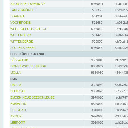
STÖR-SPERRWERK AP
5970041
d9acdbec
TANGERMÜNDE
502350
13e91b77
TORGAU
501261
83bbaedb
VOCKERODE
501480
ae93f2a5
WEHR GEESTHACHT UP
5930062
0f7f58a8
WITTENBERG
501420
070b1eb4
WITTENBERGE
503050
cbf3cd49
ZOLLENSPIEKER
5930090
3de8ea26
ELBE-LÜBECK-KANAL
BÜSSAU UP
9669040
bf7bb8e8
DONNERSCHLEUSE OP
9660049
45634232
MÖLLN
9660050
46644438
EMS
DALUM
3550040
ad357e52
DUKEGAT
3990020
7753c1fa
EMDEN NEUE SEESCHLEUSE
3970010
edfdf747
EMSHÖRN
9340010
c8af067c
FUESTRUP
3310010
3a8ed45f
KNOCK
3990010
438b565e
LEERORT
3910010
abb23dad