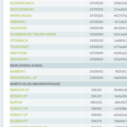
KLEINHEUBACH
24700200
355b02d2
KROTZENBURG
24700335
27eed51b
MAINFLINGEN
24700325
4627475d
OBERNAU
24700302
3c7cfb10
RAUNHEIM
24900108
db1684c1
SCHWEINFURT NEUER HAFEN
24300304
42ecae60
STEINBACH
24500100
1ed983c3
TRUNSTADT
24300202
a77aad00
WERTHEIM
24709089
0e065a22
WÜRZBURG
24300600
915d76e1
MAIN-DONAU-KANAL
BAMBERG
24300042
ff02f181
RIEDENBURG_UP
13409200
4a69e82e
MÜRITZ-ELDE-WASSERSTRASSE
BARKOW OP
596100
06d86c6b
BOBZIN OP
596120
faefa284
BUROW
5961601
a68cf527
DÖMITZ OP
596450
ec8188ee
DÖMITZ UP
596460
ad3a51da
ELDENA OP
596370
0fab94c7