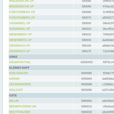
BREDEREICHE OP
580080
308f5979
BREDEREICHE UP
580090
470acd2a
FÜRSTENBERG OP
580060
2c95f83d
FÜRSTENBERG UP
580070
a5830277
VOßWINKEL OP
580000
09b422f7
VOßWINKEL UP
580010
2bcef51a
WESENBERG OP
580020
7909d3f7
WESENBERG UP
580030
da3b5de9
ZEHDENICK OP
580160
a9b8e24c
ZEHDENICK UP
580170
721d7dbf
ORKE
DALWIGKSTHAL
42840453
f0f78cc4
KLEINES HAFF
KARLSHAGEN
9690085
f53bb77f
KARNIN
9690084
da893bbd
UECKERMÜNDE
9690088
c1588dcc
WOLGAST
9650080
b327e35c
OSTE
BELUM
5980060
a9e93be0
BREMERVÖRDE UW
5980010
cf8a3ea2
HECHTHAUSEN
5980030
e5e02890