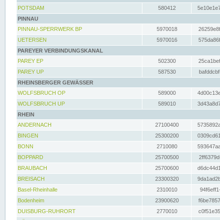
POTSDAM
580412
5e10e1e7
PINNAU
PINNAU-SPERRWERK BP
5970018
26259e8f
UETERSEN
5970016
575da86f
PAREYER VERBINDUNGSKANAL
PAREY EP
502300
25ca1bef
PAREY UP
587530
bafddcbf
RHEINSBERGER GEWÄSSER
WOLFSBRUCH OP
589000
4d00c13e
WOLFSBRUCH UP
589010
3d43a8d7
RHEIN
ANDERNACH
27100400
5735892a
BINGEN
25300200
0309cd61
BONN
2710080
593647aa
BOPPARD
25700500
2ff6379d
BRAUBACH
25700600
d6dc44d1
BREISACH
23300320
9da1ad2b
Basel-Rheinhalle
2310010
94f6eff1
Bodenheim
23900620
f6be7857
DUISBURG-RUHRORT
2770010
c0f51e35