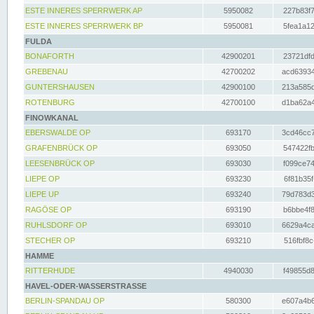
ESTE INNERES SPERRWERK AP
5950082
227b83f7
ESTE INNERES SPERRWERK BP
5950081
5fea1a12
FULDA
BONAFORTH
42900201
23721dfd
GREBENAU
42700202
acd63934
GUNTERSHAUSEN
42900100
213a585d
ROTENBURG
42700100
d1ba62a4
FINOWKANAL
EBERSWALDE OP
693170
3cd46cc7
GRAFENBRÜCK OP
693050
547422fb
LEESENBRÜCK OP
693030
f099ce74
LIEPE OP
693230
6f81b35f
LIEPE UP
693240
79d783d3
RAGÖSE OP
693190
b6bbe4f8
RUHLSDORF OP
693010
6629a4ca
STECHER OP
693210
516fbf8c
HAMME
RITTERHUDE
4940030
f49855d8
HAVEL-ODER-WASSERSTRASSE
BERLIN-SPANDAU OP
580300
e607a4b6