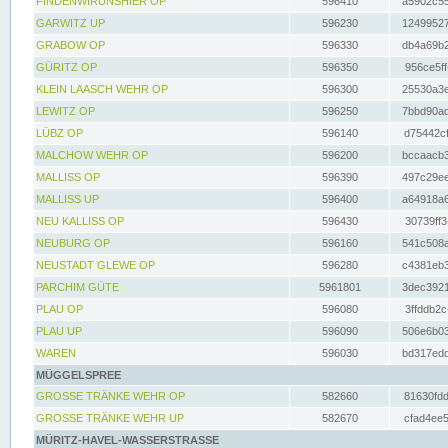
FINDENWIRUNSHIER OP
596410
a5902c55
GARWITZ UP
596230
12499527
GRABOW OP
596330
db4a69b2
GÜRITZ OP
596350
956ce5ff
KLEIN LAASCH WEHR OP
596300
25530a3e
LEWITZ OP
596250
7bbd90ad
LÜBZ OP
596140
d75442cf
MALCHOW WEHR OP
596200
bccaacb3
MALLISS OP
596390
497c29ee
MALLISS UP
596400
a64918a6
NEU KALLISS OP
596430
30739ff3
NEUBURG OP
596160
541c508a
NEUSTADT GLEWE OP
596280
c4381eb3
PARCHIM GÜTE
5961801
3dec3921
PLAU OP
596080
3ffddb2c
PLAU UP
596090
506e6b03
WAREN
596030
bd317edd
MÜGGELSPREE
GROSSE TRÄNKE WEHR OP
582660
81630fdd
GROSSE TRÄNKE WEHR UP
582670
cfad4ee5
MÜRITZ-HAVEL-WASSERSTRASSE