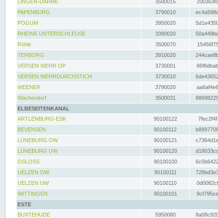
LINGEN-DARME
3500015
200363fc
PAPENBURG
3790010
ec4a598d
POGUM
3950020
5d1e4350
RHEINE UNTERSCHLEUSE
3390020
50a449ba
Rühle
3500070
15456f75
TERBORG
3910020
244cae8b
VERSEN WEHR OP
3730001
86f8dbab
VERSEN WEHRDURCHSTICH
3730010
6de43652
WEENER
3790020
aa6af4e6
Wachendorf
3500031
88698229
ELBESEITENKANAL
ARTLENBURG-ESK
90100122
7fec2f4f
BEVENSEN
90100112
b8997708
LÜNEBURG OW
90100121
c7364d1e
LÜNEBURG UW
90100120
d18033cd
OSLOSS
90100100
6c5b6422
UELZEN OW
90100111
728bd3e3
UELZEN UW
90100110
0d0082cf
WITTINGEN
90100101
9cf795ce
ESTE
BUXTEHUDE
5950080
8a08c920