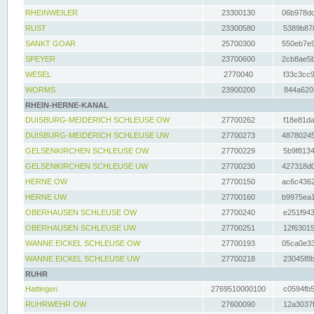
RHEINWEILER
23300130
06b978dd
RUST
23300580
5389b878
SANKT GOAR
25700300
550eb7e9
SPEYER
23700600
2cb8ae5b
WESEL
2770040
f33c3cc9
WORMS
23900200
844a620f
RHEIN-HERNE-KANAL
DUISBURG-MEIDERICH SCHLEUSE OW
27700262
f18e81da
DUISBURG-MEIDERICH SCHLEUSE UW
27700273
48780245
GELSENKIRCHEN SCHLEUSE OW
27700229
5b9f8134
GELSENKIRCHEN SCHLEUSE UW
27700230
427318d0
HERNE OW
27700150
ac6c4362
HERNE UW
27700160
b9975ea1
OBERHAUSEN SCHLEUSE OW
27700240
e251f943
OBERHAUSEN SCHLEUSE UW
27700251
12f63015
WANNE EICKEL SCHLEUSE OW
27700193
05ca0e33
WANNE EICKEL SCHLEUSE UW
27700218
23045f8b
RUHR
Hattingen
2769510000100
c0594fb5
RUHRWEHR OW
27600090
12a3037f