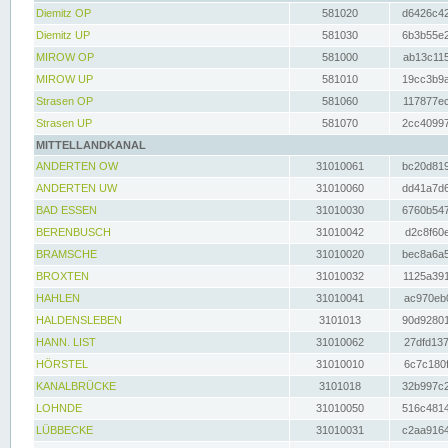
Diemitz OP
581020
d6426c42
Diemitz UP
581030
6b3b55e2
MIROW OP
581000
ab13c115
MIROW UP
581010
19cc3b9a
Strasen OP
581060
117877ec
Strasen UP
581070
2cc40997
MITTELLANDKANAL
ANDERTEN OW
31010061
bc20d819
ANDERTEN UW
31010060
dd41a7d6
BAD ESSEN
31010030
6760b547
BERENBUSCH
31010042
d2c8f60e
BRAMSCHE
31010020
bec8a6a5
BROXTEN
31010032
1125a391
HAHLEN
31010041
ac970eb0
HALDENSLEBEN
3101013
90d92801
HANN. LIST
31010062
27dfd137
HÖRSTEL
31010010
6c7c180f
KANALBRÜCKE
3101018
32b997c2
LOHNDE
31010050
516c4814
LÜBBECKE
31010031
c2aa9164