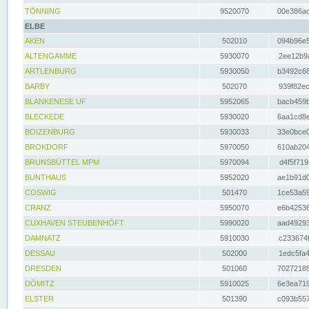
TÖNNING
9520070
00e386ac
ELBE
AKEN
502010
094b96e5
ALTENGAMME
5930070
2ee12b9a
ARTLENBURG
5930050
b3492c68
BARBY
502070
939f82ec
BLANKENESE UF
5952065
bacb459b
BLECKEDE
5930020
6aa1cd8e
BOIZENBURG
5930033
33e0bce0
BROKDORF
5970050
610ab204
BRUNSBÜTTEL MPM
5970094
d4f5f719
BUNTHAUS
5952020
ae1b91d0
COSWIG
501470
1ce53a59
CRANZ
5950070
e6b42536
CUXHAVEN STEUBENHÖFT
5990020
aad49293
DAMNATZ
5910030
c233674f
DESSAU
502000
1edc5fa4
DRESDEN
501060
70272185
DÖMITZ
5910025
6e3ea719
ELSTER
501390
c093b557