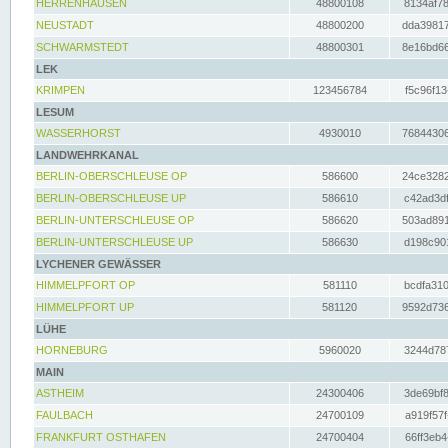
HERRENHAUSEN
48800108
8134af78
NEUSTADT
48800200
dda39817
SCHWARMSTEDT
48800301
8e16bd66
LEK
KRIMPEN
123456784
f5c96f13
LESUM
WASSERHORST
4930010
76844306
LANDWEHRKANAL
BERLIN-OBERSCHLEUSE OP
586600
24ce3282
BERLIN-OBERSCHLEUSE UP
586610
c42ad3df
BERLIN-UNTERSCHLEUSE OP
586620
503ad891
BERLIN-UNTERSCHLEUSE UP
586630
d198c901
LYCHENER GEWÄSSER
HIMMELPFORT OP
581110
bcdfa310
HIMMELPFORT UP
581120
9592d736
LÜHE
HORNEBURG
5960020
3244d787
MAIN
ASTHEIM
24300406
3de69bf8
FAULBACH
24700109
a919f57f
FRANKFURT OSTHAFEN
24700404
66ff3eb4