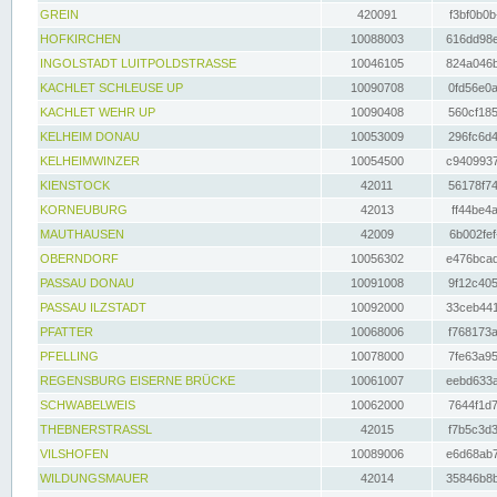
GREIN
420091
f3bf0b0b
HOFKIRCHEN
10088003
616dd98e
INGOLSTADT LUITPOLDSTRASSE
10046105
824a046b
KACHLET SCHLEUSE UP
10090708
0fd56e0a
KACHLET WEHR UP
10090408
560cf185
KELHEIM DONAU
10053009
296fc6d4
KELHEIMWINZER
10054500
c9409937
KIENSTOCK
42011
56178f74
KORNEUBURG
42013
ff44be4a
MAUTHAUSEN
42009
6b002fef
OBERNDORF
10056302
e476bcad
PASSAU DONAU
10091008
9f12c405
PASSAU ILZSTADT
10092000
33ceb441
PFATTER
10068006
f768173a
PFELLING
10078000
7fe63a95
REGENSBURG EISERNE BRÜCKE
10061007
eebd633a
SCHWABELWEIS
10062000
7644f1d7
THEBNERSTRASSL
42015
f7b5c3d3
VILSHOFEN
10089006
e6d68ab7
WILDUNGSMAUER
42014
35846b8b