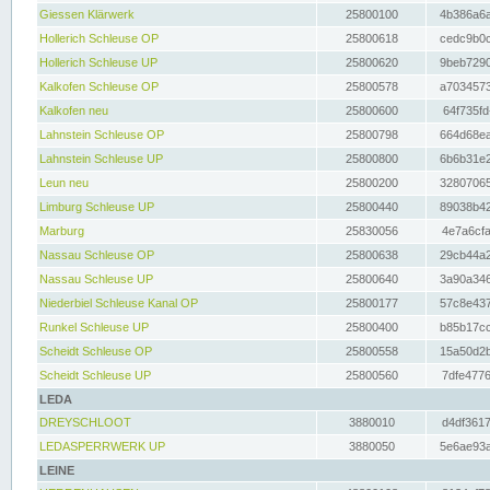
Giessen Klärwerk
25800100
4b386a6a
Hollerich Schleuse OP
25800618
cedc9b0c
Hollerich Schleuse UP
25800620
9beb7290
Kalkofen Schleuse OP
25800578
a7034573
Kalkofen neu
25800600
64f735fd
Lahnstein Schleuse OP
25800798
664d68ea
Lahnstein Schleuse UP
25800800
6b6b31e2
Leun neu
25800200
32807065
Limburg Schleuse UP
25800440
89038b42
Marburg
25830056
4e7a6cfa
Nassau Schleuse OP
25800638
29cb44a2
Nassau Schleuse UP
25800640
3a90a346
Niederbiel Schleuse Kanal OP
25800177
57c8e437
Runkel Schleuse UP
25800400
b85b17cc
Scheidt Schleuse OP
25800558
15a50d2b
Scheidt Schleuse UP
25800560
7dfe4776
LEDA
DREYSCHLOOT
3880010
d4df3617
LEDASPERRWERK UP
3880050
5e6ae93a
LEINE