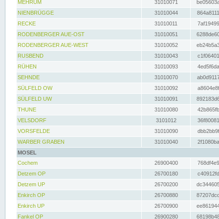
MEHRUM
31010071
be05603a
NIENBRÜGGE
31010044
864a8111
RECKE
31010011
7af19499
RODENBERGER AUE-OST
31010051
6288de60
RODENBERGER AUE-WEST
31010052
eb24b5a3
RUSBEND
31010043
c1f06401
RÜHEN
31010093
4ed5f6da
SEHNDE
31010070
ab0d9117
SÜLFELD OW
31010092
a8604e8f
SÜLFELD UW
31010091
892183d6
THUNE
31010080
42b865fb
VELSDORF
3101012
36f80081
VORSFELDE
31010090
dbb2bb9f
WARBER GRABEN
31010040
2f1080ba
MOSEL
Cochem
26900400
768df4e9
Detzem OP
26700180
c40912fd
Detzem UP
26700200
dc344605
Enkirch OP
26700880
87207dcd
Enkirch UP
26700900
ee861944
Fankel OP
26900280
68198b48