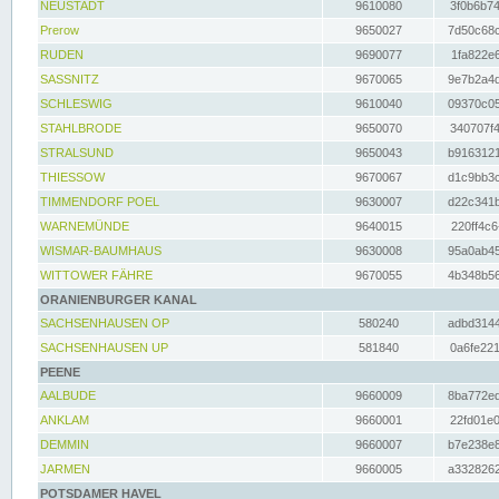
NEUSTADT
9610080
3f0b6b74
Prerow
9650027
7d50c68c
RUDEN
9690077
1fa822e6
SASSNITZ
9670065
9e7b2a4d
SCHLESWIG
9610040
09370c05
STAHLBRODE
9650070
340707f4
STRALSUND
9650043
b9163121
THIESSOW
9670067
d1c9bb3c
TIMMENDORF POEL
9630007
d22c341b
WARNEMÜNDE
9640015
220ff4c6
WISMAR-BAUMHAUS
9630008
95a0ab45
WITTOWER FÄHRE
9670055
4b348b56
ORANIENBURGER KANAL
SACHSENHAUSEN OP
580240
adbd3144
SACHSENHAUSEN UP
581840
0a6fe221
PEENE
AALBUDE
9660009
8ba772ed
ANKLAM
9660001
22fd01e0
DEMMIN
9660007
b7e238e8
JARMEN
9660005
a3328262
POTSDAMER HAVEL