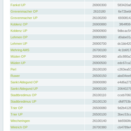
Fankel UP
26900300
583420a8
Grevenmacher OP
2610180
6e72bebf
Grevenmacher UP
26100200
69308142
Koblenz OP
26900880
3f64ff08
Koblenz UP
26900900
9dbcac54
Lehmen OP
26900680
d0abe01a
Lehmen UP
26900700
dc1bb420
Mehring AMS
26700100
4c1b6f17
Müden OP
26900480
a5c880a3
Müden UP
26900500
edc67ca3
Perl
26100100
c263ea53
Ruwer
26500150
abd34ee6
Sankt Aldegund OP
26900080
e4d6a271
Sankt Aldegund UP
26900100
20640279
Stadtbredimus OP
26100110
cceb7060
Stadtbredimus UP
26100130
dfdf753b
Trier OP
26500080
9d2b4126
Trier UP
26500100
3bec53ca
Wincheringen
26100140
bb5560fc
Wintrich OP
26700380
cb4789e4