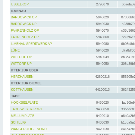
IJSSELKOP
2790070
bbaefa8e
ILMENAU
BARDOWICK OP
5940029
07830b68
BARDOWICK UP
5940030
a238b70f
FAHRENHOLZ OP
5940070
c33c3667
FAHRENHOLZ UP
5940060
bb62b28f
ILMENAU SPERRWERK AP
5940080
6b05e8dc
LÜNE
5940020
d7a8df36
WITTORF OP
5940049
eb3d4195
WITTORF UP
5940050
308c39b6
ITTER ZUR EDER
HERZHAUSEN
42800218
855205e7
ITTER ZUR DIEMEL
KOTTHAUSEN
44100013
36243256
JADE
HOOKSIELPLATE
9430020
fac30fe9
JADE-WESER-PORT
9430050
33bdec83
MELLUMPLATE
9420010
c8b9a2b6
SCHILLIG
9430030
b1cda5a0
WANGEROOGE NORD
9420030
c41d42b1