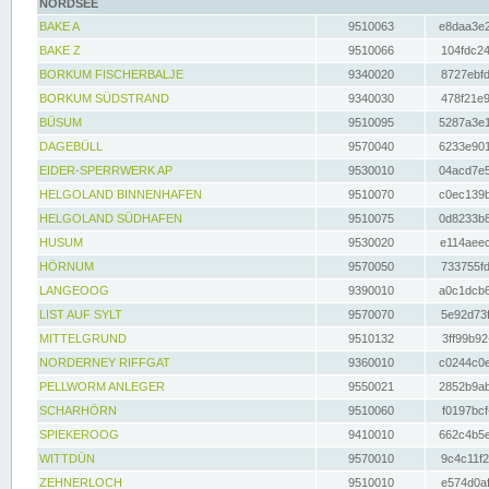
NORDSEE
BAKE A
9510063
e8daa3e2
BAKE Z
9510066
104fdc24
BORKUM FISCHERBALJE
9340020
8727ebfd
BORKUM SÜDSTRAND
9340030
478f21e9
BÜSUM
9510095
5287a3e1
DAGEBÜLL
9570040
6233e901
EIDER-SPERRWERK AP
9530010
04acd7e5
HELGOLAND BINNENHAFEN
9510070
c0ec139b
HELGOLAND SÜDHAFEN
9510075
0d8233b8
HUSUM
9530020
e114aeec
HÖRNUM
9570050
733755fd
LANGEOOG
9390010
a0c1dcb6
LIST AUF SYLT
9570070
5e92d73f
MITTELGRUND
9510132
3ff99b92
NORDERNEY RIFFGAT
9360010
c0244c0e
PELLWORM ANLEGER
9550021
2852b9ab
SCHARHÖRN
9510060
f0197bcf
SPIEKEROOG
9410010
662c4b5e
WITTDÜN
9570010
9c4c11f2
ZEHNERLOCH
9510010
e574d0af