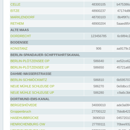
CELLE
48300105
b475386c
EITZE
48900237
47174d8f
MARKLENDORF
48700103
8b4f9f7c
RETHEM
48900204
5aaed954
ALTE MAAS
DORDRECHT
123456785
6c6f84c2
BODENSEE
KONSTANZ
906
aa9179c1
BERLIN-SPANDAUER-SCHIFFFAHRTSKANAL
BERLIN-PLÖTZENSEE OP
586640
ee52ce62
BERLIN-PLÖTZENSEE UP
586650
45721a68
DAHME-WASSERSTRASSE
BERLIN-SCHMÖCKWITZ
586810
6b595707
NEUE MÜHLE SCHLEUSE OP
586270
0e0dbcc9
NEUE MÜHLE SCHLEUSE UP
586280
c9a6c3bf
DORTMUND-EMS-KANAL
BERGESHÖVEDE
34000010
ade3a084
Groppenbruch
27700122
7bbdb421
HASEHUBBRÜCKE
3690010
04572010
HENRICHENBURG OW
27700111
70bee932