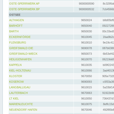
OSTE-SPERRWERK AP
9000000590
8c3295dc
OSTE-SPERRWERK BP
9000000532
7cb4566b
OSTSEE
ALTHAGEN
9650024
b8d05bf9
BARHÖFT
9650040
09227288
BARTH
9650030
00c33ed9
ECKERNFÖRDE
9610045
1faa9b2c
FLENSBURG
9610010
9e19c411
GREIFSWALD OIE
9690078
087b6386
GREIFSWALD-WIECK
9650073
6b53ef42
HEILIGENHAFEN
9610070
06219dd9
KAPPELN
9610035
b09f2243
KIEL-HOLTENAU
9610066
3ad4013f
KLOSTER
9670050
905e7328
KOSEROW
9690093
c0f33a36
LANGBALLIGAU
9610015
5a33bf14
LAUTERBACH
9670063
91922b9b
LT KIEL
9610050
736437d7
MARIENLEUCHTE
9610075
8effc15d
NEUENDORF HAFEN
9670046
492f85b8