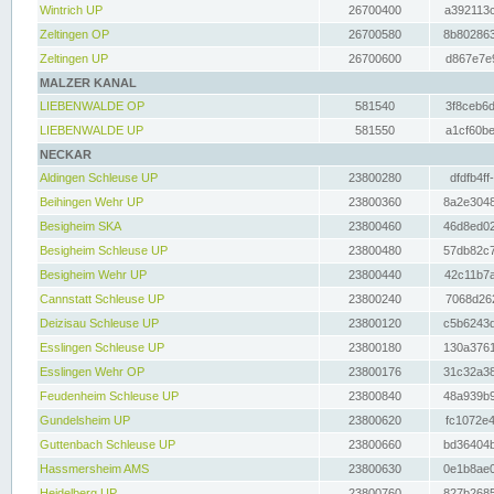
Wintrich UP
26700400
a392113c
Zeltingen OP
26700580
8b802863
Zeltingen UP
26700600
d867e7e9
MALZER KANAL
LIEBENWALDE OP
581540
3f8ceb6d
LIEBENWALDE UP
581550
a1cf60be
NECKAR
Aldingen Schleuse UP
23800280
dfdfb4ff
Beihingen Wehr UP
23800360
8a2e3048
Besigheim SKA
23800460
46d8ed02
Besigheim Schleuse UP
23800480
57db82c7
Besigheim Wehr UP
23800440
42c11b7a
Cannstatt Schleuse UP
23800240
7068d262
Deizisau Schleuse UP
23800120
c5b6243d
Esslingen Schleuse UP
23800180
130a3761
Esslingen Wehr OP
23800176
31c32a38
Feudenheim Schleuse UP
23800840
48a939b9
Gundelsheim UP
23800620
fc1072e4
Guttenbach Schleuse UP
23800660
bd36404b
Hassmersheim AMS
23800630
0e1b8ae0
Heidelberg UP
23800760
827b2685