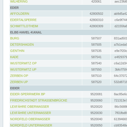
WILHERING
420061
aec23fd6
EDER
AFFOLDERN
42800502
ab9d5a42
EDERTALSPERRE
42800310
c6e9f744
SCHMITTLOTHEIM
42800309
d2155fa6
ELBE-HAVEL-KANAL
BURG
587507
831ad501
DETERSHAGEN
587505
a7b1eda9
GENTHIN
587535
e9e7f20c
KADE
587541
e4f29379
WUSTERWITZ OP
587540
c6a12d34
WUSTERWITZ UP
587550
3bfcf759
ZERBEN OP
587510
64c37072
ZERBEN UP
587520
532d8718
EIDER
EIDER-SPERRWERK BP
9520081
8ac85e6c
FRIEDRICHSTADT STRASSENBRÜCKE
9520060
721313e7
LEXFÄHRE OBERWASSER
9520020
86c5688f
LEXFÄHRE UNTERWASSER
9520030
7f01fbd8
NORDFELD OBERWASSER
9520040
61394669
NORDFELD UNTERWASSER
9520050
cb93548e