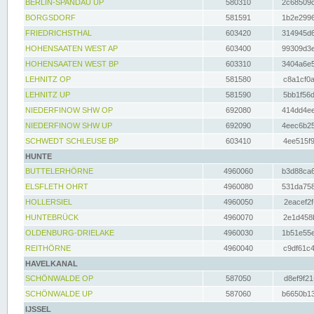
BERLIN-SPANDAU UP
580310
2c68509c
BORGSDORF
581591
1b2e2996
FRIEDRICHSTHAL
603420
314945d6
HOHENSAATEN WEST AP
603400
99309d3e
HOHENSAATEN WEST BP
603310
3404a6e5
LEHNITZ OP
581580
c8a1cf0a
LEHNITZ UP
581590
5bb1f56d
NIEDERFINOW SHW OP
692080
414dd4ee
NIEDERFINOW SHW UP
692090
4eec6b25
SCHWEDT SCHLEUSE BP
603410
4ee515f9
HUNTE
BUTTELERHÖRNE
4960060
b3d88ca6
ELSFLETH OHRT
4960080
531da758
HOLLERSIEL
4960050
2eacef2f
HUNTEBRÜCK
4960070
2e1d458b
OLDENBURG-DRIELAKE
4960030
1b51e55e
REITHÖRNE
4960040
c9df61c4
HAVELKANAL
SCHÖNWALDE OP
587050
d8ef9f21
SCHÖNWALDE UP
587060
b6650b13
IJSSEL