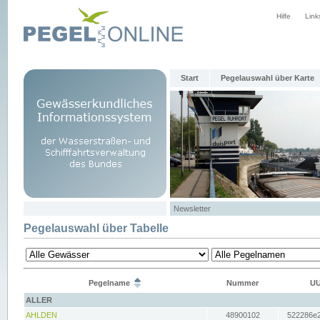
Hilfe
Link
Start
Pegelauswahl über Karte
Newsletter
Pegelauswahl über Tabelle
Pegelname
Nummer
UU
ALLER
AHLDEN
48900102
522286e2