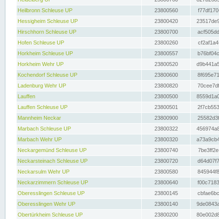
Heilbronn Schleuse UP
23800560
f77df170
Hessigheim Schleuse UP
23800420
23517de9
Hirschhorn Schleuse UP
23800700
acf505dd
Hofen Schleuse UP
23800260
cf2af1a4
Horkheim Schleuse UP
23800557
b76bf04c
Horkheim Wehr UP
23800520
d9b441a5
Kochendorf Schleuse UP
23800600
8f695e71
Ladenburg Wehr UP
23800820
70cee7df
Lauffen
23800500
8559d1a0
Lauffen Schleuse UP
23800501
2f7cb553
Mannheim Neckar
23800900
25582d3f
Marbach Schleuse UP
23800322
456974a8
Marbach Wehr UP
23800320
a73a9cb4
Neckargemünd Schleuse UP
23800740
7be3ff2e
Neckarsteinach Schleuse UP
23800720
d64d07f7
Neckarsulm Wehr UP
23800580
845944f8
Neckarzimmern Schleuse UP
23800640
f00c7183
Oberesslingen Schleuse UP
23800145
cbfae6bc
Oberesslingen Wehr UP
23800140
9de0843a
Obertürkheim Schleuse UP
23800200
80e002d8