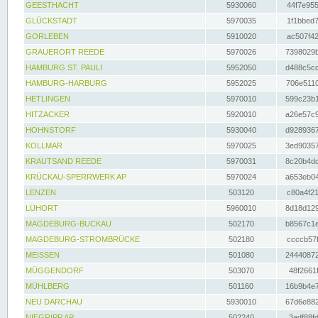
GEESTHACHT
5930060
44f7e955
GLÜCKSTADT
5970035
1f1bbed7
GORLEBEN
5910020
ac507f42
GRAUERORT REEDE
5970026
7398029b
HAMBURG ST. PAULI
5952050
d488c5cc
HAMBURG-HARBURG
5952025
706e5110
HETLINGEN
5970010
599c23b1
HITZACKER
5920010
a26e57c9
HOHNSTORF
5930040
d9289367
KOLLMAR
5970025
3ed90357
KRAUTSAND REEDE
5970031
8c20b4dc
KRÜCKAU-SPERRWERK AP
5970024
a653eb04
LENZEN
503120
c80a4f21
LÜHORT
5960010
8d18d129
MAGDEBURG-BUCKAU
502170
b8567c1e
MAGDEBURG-STROMBRÜCKE
502180
ccccb57f
MEISSEN
501080
24440872
MÜGGENDORF
503070
48f2661f
MÜHLBERG
501160
16b9b4e7
NEU DARCHAU
5930010
67d6e882
NIEGRIPP AP
502240
3adf88fd