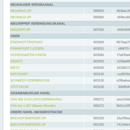
NEUHAUSER SPEISEKANAL
NEUHAUS OP
585850
963bdc26
NEUHAUS UP
585860
bf48cefd
NIEGRIPPER VERBINDUNGSKANAL
NIEGRIPP BP
587500
e506460f
ODER
EISENHÜTTENSTADT
603000
8675aa70
FRANKFURT1 (ODER)
603031
bffdf7f2
HOHENSAATEN-FINOW
603080
f7a639a4
KIENITZ
603050
6298a8f9
KIETZ
603040
16258271
RATZDORF
603140
ca3f535b
SCHWEDT-ODERBRÜCKE
603130
e28babaa
STÜTZKOW
603100
30bff0df
ORANIENBURGER HAVEL
OHV KM 3.014 (HOCHSPANNUNG)
580271
eea7e3dc
OHv km 1.467 (Blaues Wunder)
580272
8b51c505
OBERE HAVEL-WASSERSTRASSE
BISCHOFSWERDER OP
581520
16a780aa
BISCHOFSWERDER UP
581530
74134dc6