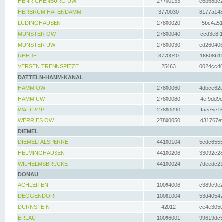
HENRICHENBURG UW
27700133
e6b68bc2
HERBRUM HAFENDAMM
3770030
8177a148
LÜDINGHAUSEN
27800020
f5bc4a51
MÜNSTER OW
27800040
ccd3e8f1
MÜNSTER UW
27800030
ed260406
RHEDE
3770040
16508b11
VERSEN TRENNSPITZE
25463
0024cc40
DATTELN-HAMM-KANAL
HAMM OW
27800060
4dbce62d
HAMM UW
27800080
4ef9dd9c
WALTROP
27800090
facc5c16
WERRIES OW
27800050
d31767ef
DIEMEL
DIEMELTALSPERRE
44100104
5cdc6555
HELMINGHAUSEN
44100206
33092c28
WILHELMSBRÜCKE
44100024
7deedc21
DONAU
ACHLEITEN
10094006
c389c9e2
DEGGENDORF
10081004
53d40547
DÜRNSTEIN
42012
ce4e3050
ERLAU
10096001
99619dc5