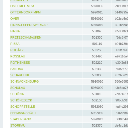
OSTERIFF MPM
5970096
eb90bd3f
OTTERNDORF MPM
5990011
5140295e
OVER
5950010
b02ce5c0
PINNAU-SPERRWERK AP
5970019
391bbba5
PIRNA
501040
85d686f1
PRETZSCH-MAUKEN
501330
f3dc8f07
RIESA
501110
b04b739d
ROGÄTZ
502250
133f0f6c
ROSSLAU
501490
e97116a4
ROTHENSEE
502210
e30f2e83
SANDAU
502430
f4c55f77
SCHARLEUK
503030
e32b0a28
SCHNACKENBURG
5910010
550e3885
SCHULAU
5950090
f3c6ee73
SCHÖNA
501010
7cb7461b
SCHÖNEBECK
502130
90bcb315
SCHÖPFSTELLE
5952030
fed4c295
SEEMANNSHÖFT
5952060
816affba
STADERSAND
5970013
80f0fc4d
STORKAU
502370
de4cc1db