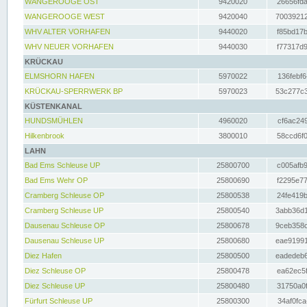
WANGEROOGE OST
9420020
26656fda
WANGEROOGE WEST
9420040
70039212
WHV ALTER VORHAFEN
9440020
f85bd17b
WHV NEUER VORHAFEN
9440030
f77317d9
KRÜCKAU
ELMSHORN HAFEN
5970022
136febf6
KRÜCKAU-SPERRWERK BP
5970023
53c277c3
KÜSTENKANAL
HUNDSMÜHLEN
4960020
cf6ac249
Hilkenbrook
3800010
58ccd6f0
LAHN
Bad Ems Schleuse UP
25800700
c005afb9
Bad Ems Wehr OP
25800690
f2295e77
Cramberg Schleuse OP
25800538
24fe419b
Cramberg Schleuse UP
25800540
3abb36d1
Dausenau Schleuse OP
25800678
9ceb358c
Dausenau Schleuse UP
25800680
eae91991
Diez Hafen
25800500
eadedeb6
Diez Schleuse OP
25800478
ea62ec5f
Diez Schleuse UP
25800480
31750a0f
Fürfurt Schleuse UP
25800300
34af0fca