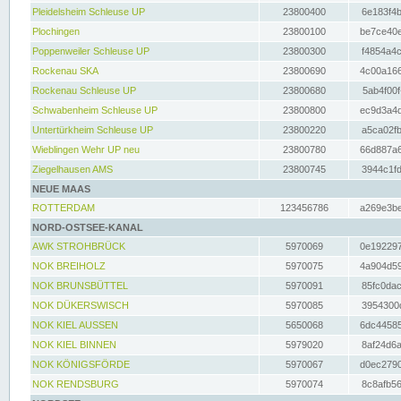
Pleidelsheim Schleuse UP
23800400
6e183f4b
Plochingen
23800100
be7ce40e
Poppenweiler Schleuse UP
23800300
f4854a4c
Rockenau SKA
23800690
4c00a166
Rockenau Schleuse UP
23800680
5ab4f00f
Schwabenheim Schleuse UP
23800800
ec9d3a4d
Untertürkheim Schleuse UP
23800220
a5ca02fb
Wieblingen Wehr UP neu
23800780
66d887a6
Ziegelhausen AMS
23800745
3944c1fd
NEUE MAAS
ROTTERDAM
123456786
a269e3be
NORD-OSTSEE-KANAL
AWK STROHBRÜCK
5970069
0e192297
NOK BREIHOLZ
5970075
4a904d59
NOK BRUNSBÜTTEL
5970091
85fc0dac
NOK DÜKERSWISCH
5970085
3954300d
NOK KIEL AUSSEN
5650068
6dc44585
NOK KIEL BINNEN
5979020
8af24d6a
NOK KÖNIGSFÖRDE
5970067
d0ec2790
NOK RENDSBURG
5970074
8c8afb56