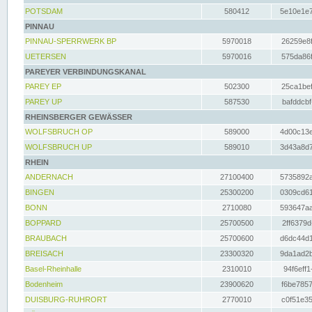
POTSDAM
580412
5e10e1e7
PINNAU
PINNAU-SPERRWERK BP
5970018
26259e8f
UETERSEN
5970016
575da86f
PAREYER VERBINDUNGSKANAL
PAREY EP
502300
25ca1bef
PAREY UP
587530
bafddcbf
RHEINSBERGER GEWÄSSER
WOLFSBRUCH OP
589000
4d00c13e
WOLFSBRUCH UP
589010
3d43a8d7
RHEIN
ANDERNACH
27100400
5735892a
BINGEN
25300200
0309cd61
BONN
2710080
593647aa
BOPPARD
25700500
2ff6379d
BRAUBACH
25700600
d6dc44d1
BREISACH
23300320
9da1ad2b
Basel-Rheinhalle
2310010
94f6eff1
Bodenheim
23900620
f6be7857
DUISBURG-RUHRORT
2770010
c0f51e35