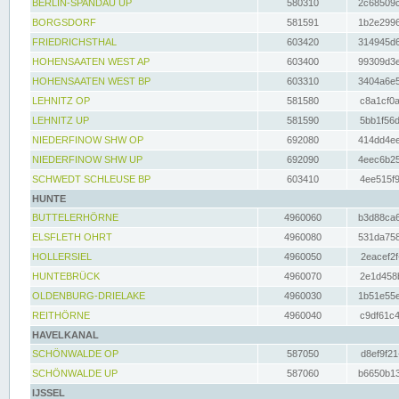
BERLIN-SPANDAU UP
580310
2c68509c
BORGSDORF
581591
1b2e2996
FRIEDRICHSTHAL
603420
314945d6
HOHENSAATEN WEST AP
603400
99309d3e
HOHENSAATEN WEST BP
603310
3404a6e5
LEHNITZ OP
581580
c8a1cf0a
LEHNITZ UP
581590
5bb1f56d
NIEDERFINOW SHW OP
692080
414dd4ee
NIEDERFINOW SHW UP
692090
4eec6b25
SCHWEDT SCHLEUSE BP
603410
4ee515f9
HUNTE
BUTTELERHÖRNE
4960060
b3d88ca6
ELSFLETH OHRT
4960080
531da758
HOLLERSIEL
4960050
2eacef2f
HUNTEBRÜCK
4960070
2e1d458b
OLDENBURG-DRIELAKE
4960030
1b51e55e
REITHÖRNE
4960040
c9df61c4
HAVELKANAL
SCHÖNWALDE OP
587050
d8ef9f21
SCHÖNWALDE UP
587060
b6650b13
IJSSEL