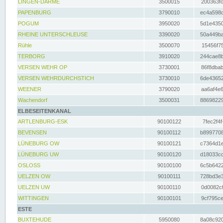
LINGEN-DARME
3500015
200363fc
PAPENBURG
3790010
ec4a598d
POGUM
3950020
5d1e4350
RHEINE UNTERSCHLEUSE
3390020
50a449ba
Rühle
3500070
15456f75
TERBORG
3910020
244cae8b
VERSEN WEHR OP
3730001
86f8dbab
VERSEN WEHRDURCHSTICH
3730010
6de43652
WEENER
3790020
aa6af4e6
Wachendorf
3500031
88698229
ELBESEITENKANAL
ARTLENBURG-ESK
90100122
7fec2f4f
BEVENSEN
90100112
b8997708
LÜNEBURG OW
90100121
c7364d1e
LÜNEBURG UW
90100120
d18033cd
OSLOSS
90100100
6c5b6422
UELZEN OW
90100111
728bd3e3
UELZEN UW
90100110
0d0082cf
WITTINGEN
90100101
9cf795ce
ESTE
BUXTEHUDE
5950080
8a08c920