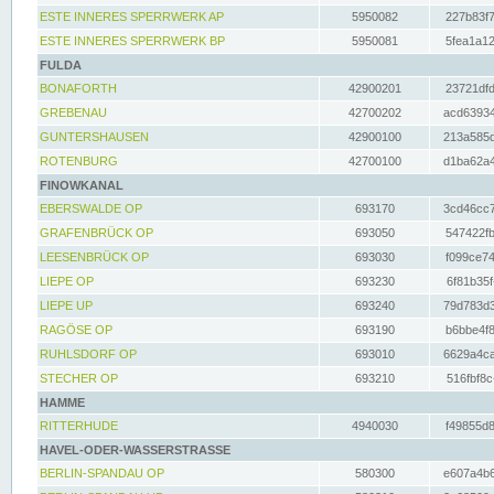
ESTE INNERES SPERRWERK AP
5950082
227b83f7
ESTE INNERES SPERRWERK BP
5950081
5fea1a12
FULDA
BONAFORTH
42900201
23721dfd
GREBENAU
42700202
acd63934
GUNTERSHAUSEN
42900100
213a585d
ROTENBURG
42700100
d1ba62a4
FINOWKANAL
EBERSWALDE OP
693170
3cd46cc7
GRAFENBRÜCK OP
693050
547422fb
LEESENBRÜCK OP
693030
f099ce74
LIEPE OP
693230
6f81b35f
LIEPE UP
693240
79d783d3
RAGÖSE OP
693190
b6bbe4f8
RUHLSDORF OP
693010
6629a4ca
STECHER OP
693210
516fbf8c
HAMME
RITTERHUDE
4940030
f49855d8
HAVEL-ODER-WASSERSTRASSE
BERLIN-SPANDAU OP
580300
e607a4b6