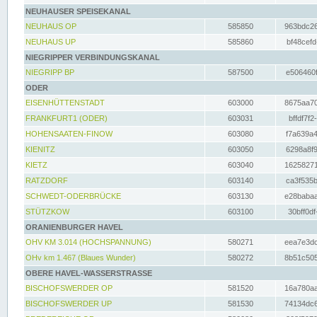
NEUHAUSER SPEISEKANAL
NEUHAUS OP
585850
963bdc26
NEUHAUS UP
585860
bf48cefd
NIEGRIPPER VERBINDUNGSKANAL
NIEGRIPP BP
587500
e506460f
ODER
EISENHÜTTENSTADT
603000
8675aa70
FRANKFURT1 (ODER)
603031
bffdf7f2
HOHENSAATEN-FINOW
603080
f7a639a4
KIENITZ
603050
6298a8f9
KIETZ
603040
16258271
RATZDORF
603140
ca3f535b
SCHWEDT-ODERBRÜCKE
603130
e28babaa
STÜTZKOW
603100
30bff0df
ORANIENBURGER HAVEL
OHV KM 3.014 (HOCHSPANNUNG)
580271
eea7e3dc
OHv km 1.467 (Blaues Wunder)
580272
8b51c505
OBERE HAVEL-WASSERSTRASSE
BISCHOFSWERDER OP
581520
16a780aa
BISCHOFSWERDER UP
581530
74134dc6