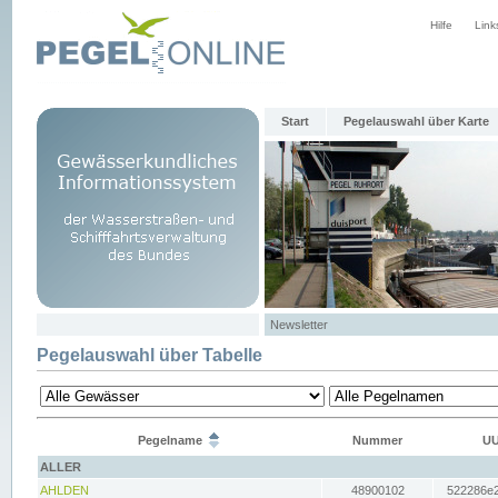
Hilfe
Link
Start
Pegelauswahl über Karte
Newsletter
Pegelauswahl über Tabelle
Pegelname
Nummer
UU
ALLER
AHLDEN
48900102
522286e2