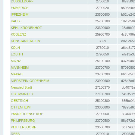
DÜSSELDORF
2750010
8f7e5f92
EMMERICH
2790020
9598e4cb
IFFEZHEIM
23500600
b02be240
KAUB
25700100
1d26e504
KEHL-KRONENHOF
23300900
23af9b02
KOBLENZ
25900700
4c7d796a
KONSTANZ-RHEIN
3329
e020e651
KÖLN
2730010
a6ee8177
LOBITH
2790050
efe13a3d
MAINZ
25100100
a37a9aa3
MANNHEIM
23700700
57090802
MAXAU
23700200
b6c6d5c8
NIERSTEIN-OPPENHEIM
23900600
d28e7ed1
Neuwied Stadt
27100370
dc407f1e
OBERWINTER
27100700
b45359df
OESTRICH
25100300
665be0fe
OTTENHEIM
23300800
787e5d63
PANNERDENSE KOP
2790060
3046493f
PHILIPPSBURG
23700500
88e972e1
PLITTERSDORF
23500700
6b774802
REES
2790010
2f025389