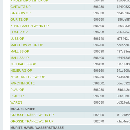
FINDENWIRUNSHIER OP
596410
a5902c55
GARWITZ UP
596230
12499527
GRABOW OP
596330
db4a69b2
GÜRITZ OP
596350
956ce5ff
KLEIN LAASCH WEHR OP
596300
25530a3e
LEWITZ OP
596250
7bbd90ad
LÜBZ OP
596140
d75442cf
MALCHOW WEHR OP
596200
bccaacb3
MALLISS OP
596390
497c29ee
MALLISS UP
596400
a64918a6
NEU KALLISS OP
596430
30739ff3
NEUBURG OP
596160
541c508a
NEUSTADT GLEWE OP
596280
c4381eb3
PARCHIM GÜTE
5961801
3dec3921
PLAU OP
596080
3ffddb2c
PLAU UP
596090
506e6b03
WAREN
596030
bd317edd
MÜGGELSPREE
GROSSE TRÄNKE WEHR OP
582660
81630fdd
GROSSE TRÄNKE WEHR UP
582670
cfad4ee5
MÜRITZ-HAVEL-WASSERSTRASSE