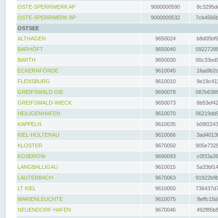
OSTE-SPERRWERK AP
9000000590
8c3295dc
OSTE-SPERRWERK BP
9000000532
7cb4566b
OSTSEE
ALTHAGEN
9650024
b8d05bf9
BARHÖFT
9650040
09227288
BARTH
9650030
00c33ed9
ECKERNFÖRDE
9610045
1faa9b2c
FLENSBURG
9610010
9e19c411
GREIFSWALD OIE
9690078
087b6386
GREIFSWALD-WIECK
9650073
6b53ef42
HEILIGENHAFEN
9610070
06219dd9
KAPPELN
9610035
b09f2243
KIEL-HOLTENAU
9610066
3ad4013f
KLOSTER
9670050
905e7328
KOSEROW
9690093
c0f33a36
LANGBALLIGAU
9610015
5a33bf14
LAUTERBACH
9670063
91922b9b
LT KIEL
9610050
736437d7
MARIENLEUCHTE
9610075
8effc15d
NEUENDORF HAFEN
9670046
492f85b8