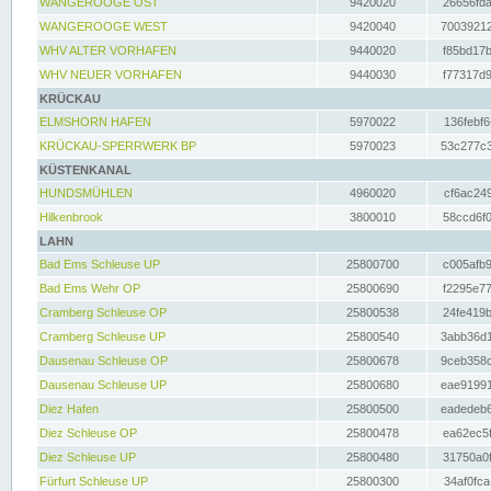
WANGEROOGE OST
9420020
26656fda
WANGEROOGE WEST
9420040
70039212
WHV ALTER VORHAFEN
9440020
f85bd17b
WHV NEUER VORHAFEN
9440030
f77317d9
KRÜCKAU
ELMSHORN HAFEN
5970022
136febf6
KRÜCKAU-SPERRWERK BP
5970023
53c277c3
KÜSTENKANAL
HUNDSMÜHLEN
4960020
cf6ac249
Hilkenbrook
3800010
58ccd6f0
LAHN
Bad Ems Schleuse UP
25800700
c005afb9
Bad Ems Wehr OP
25800690
f2295e77
Cramberg Schleuse OP
25800538
24fe419b
Cramberg Schleuse UP
25800540
3abb36d1
Dausenau Schleuse OP
25800678
9ceb358c
Dausenau Schleuse UP
25800680
eae91991
Diez Hafen
25800500
eadedeb6
Diez Schleuse OP
25800478
ea62ec5f
Diez Schleuse UP
25800480
31750a0f
Fürfurt Schleuse UP
25800300
34af0fca