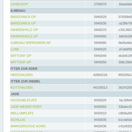
IJSSELKOP
2790070
bbaefa8e
ILMENAU
BARDOWICK OP
5940029
07830b68
BARDOWICK UP
5940030
a238b70f
FAHRENHOLZ OP
5940070
c33c3667
FAHRENHOLZ UP
5940060
bb62b28f
ILMENAU SPERRWERK AP
5940080
6b05e8dc
LÜNE
5940020
d7a8df36
WITTORF OP
5940049
eb3d4195
WITTORF UP
5940050
308c39b6
ITTER ZUR EDER
HERZHAUSEN
42800218
855205e7
ITTER ZUR DIEMEL
KOTTHAUSEN
44100013
36243256
JADE
HOOKSIELPLATE
9430020
fac30fe9
JADE-WESER-PORT
9430050
33bdec83
MELLUMPLATE
9420010
c8b9a2b6
SCHILLIG
9430030
b1cda5a0
WANGEROOGE NORD
9420030
c41d42b1