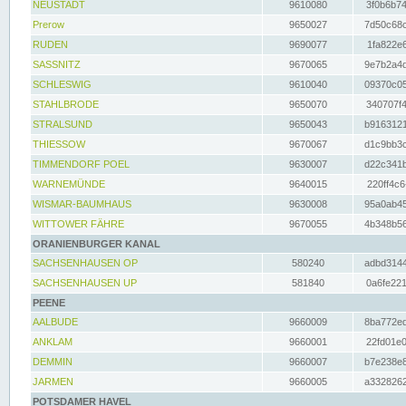
NEUSTADT
9610080
3f0b6b74
Prerow
9650027
7d50c68c
RUDEN
9690077
1fa822e6
SASSNITZ
9670065
9e7b2a4d
SCHLESWIG
9610040
09370c05
STAHLBRODE
9650070
340707f4
STRALSUND
9650043
b9163121
THIESSOW
9670067
d1c9bb3c
TIMMENDORF POEL
9630007
d22c341b
WARNEMÜNDE
9640015
220ff4c6
WISMAR-BAUMHAUS
9630008
95a0ab45
WITTOWER FÄHRE
9670055
4b348b56
ORANIENBURGER KANAL
SACHSENHAUSEN OP
580240
adbd3144
SACHSENHAUSEN UP
581840
0a6fe221
PEENE
AALBUDE
9660009
8ba772ed
ANKLAM
9660001
22fd01e0
DEMMIN
9660007
b7e238e8
JARMEN
9660005
a3328262
POTSDAMER HAVEL