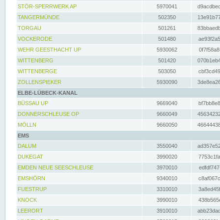
STÖR-SPERRWERK AP
5970041
d9acdbec
TANGERMÜNDE
502350
13e91b77
TORGAU
501261
83bbaedb
VOCKERODE
501480
ae93f2a5
WEHR GEESTHACHT UP
5930062
0f7f58a8
WITTENBERG
501420
070b1eb4
WITTENBERGE
503050
cbf3cd49
ZOLLENSPIEKER
5930090
3de8ea26
ELBE-LÜBECK-KANAL
BÜSSAU UP
9669040
bf7bb8e8
DONNERSCHLEUSE OP
9660049
45634232
MÖLLN
9660050
46644438
EMS
DALUM
3550040
ad357e52
DUKEGAT
3990020
7753c1fa
EMDEN NEUE SEESCHLEUSE
3970010
edfdf747
EMSHÖRN
9340010
c8af067c
FUESTRUP
3310010
3a8ed45f
KNOCK
3990010
438b565e
LEERORT
3910010
abb23dad