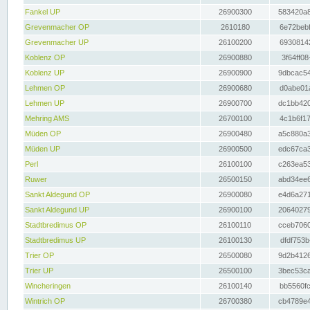
Fankel UP
26900300
583420a8
Grevenmacher OP
2610180
6e72bebf
Grevenmacher UP
26100200
69308142
Koblenz OP
26900880
3f64ff08
Koblenz UP
26900900
9dbcac54
Lehmen OP
26900680
d0abe01a
Lehmen UP
26900700
dc1bb420
Mehring AMS
26700100
4c1b6f17
Müden OP
26900480
a5c880a3
Müden UP
26900500
edc67ca3
Perl
26100100
c263ea53
Ruwer
26500150
abd34ee6
Sankt Aldegund OP
26900080
e4d6a271
Sankt Aldegund UP
26900100
20640279
Stadtbredimus OP
26100110
cceb7060
Stadtbredimus UP
26100130
dfdf753b
Trier OP
26500080
9d2b4126
Trier UP
26500100
3bec53ca
Wincheringen
26100140
bb5560fc
Wintrich OP
26700380
cb4789e4