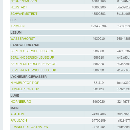
HERRENHAUSEN
48800108
8134af78
NEUSTADT
48800200
dda39817
SCHWARMSTEDT
48800301
8e16bd66
LEK
KRIMPEN
123456784
f5c96f13
LESUM
WASSERHORST
4930010
76844306
LANDWEHRKANAL
BERLIN-OBERSCHLEUSE OP
586600
24ce3282
BERLIN-OBERSCHLEUSE UP
586610
c42ad3df
BERLIN-UNTERSCHLEUSE OP
586620
503ad891
BERLIN-UNTERSCHLEUSE UP
586630
d198c901
LYCHENER GEWÄSSER
HIMMELPFORT OP
581110
bcdfa310
HIMMELPFORT UP
581120
9592d736
LÜHE
HORNEBURG
5960020
3244d787
MAIN
ASTHEIM
24300406
3de69bf8
FAULBACH
24700109
a919f57f
FRANKFURT OSTHAFEN
24700404
66ff3eb4