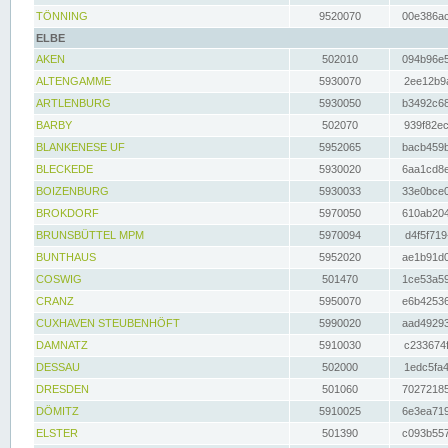
TÖNNING
9520070
00e386ac
ELBE
AKEN
502010
094b96e5
ALTENGAMME
5930070
2ee12b9a
ARTLENBURG
5930050
b3492c68
BARBY
502070
939f82ec
BLANKENESE UF
5952065
bacb459b
BLECKEDE
5930020
6aa1cd8e
BOIZENBURG
5930033
33e0bce0
BROKDORF
5970050
610ab204
BRUNSBÜTTEL MPM
5970094
d4f5f719
BUNTHAUS
5952020
ae1b91d0
COSWIG
501470
1ce53a59
CRANZ
5950070
e6b42536
CUXHAVEN STEUBENHÖFT
5990020
aad49293
DAMNATZ
5910030
c233674f
DESSAU
502000
1edc5fa4
DRESDEN
501060
70272185
DÖMITZ
5910025
6e3ea719
ELSTER
501390
c093b557