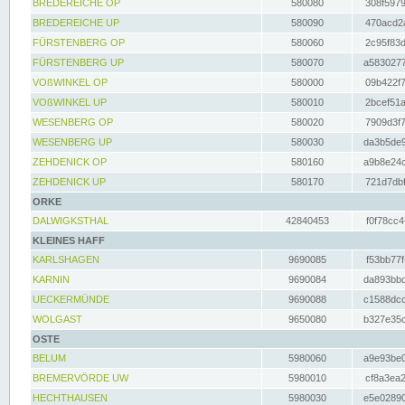
BREDEREICHE OP
580080
308f5979
BREDEREICHE UP
580090
470acd2a
FÜRSTENBERG OP
580060
2c95f83d
FÜRSTENBERG UP
580070
a5830277
VOßWINKEL OP
580000
09b422f7
VOßWINKEL UP
580010
2bcef51a
WESENBERG OP
580020
7909d3f7
WESENBERG UP
580030
da3b5de9
ZEHDENICK OP
580160
a9b8e24c
ZEHDENICK UP
580170
721d7dbf
ORKE
DALWIGKSTHAL
42840453
f0f78cc4
KLEINES HAFF
KARLSHAGEN
9690085
f53bb77f
KARNIN
9690084
da893bbd
UECKERMÜNDE
9690088
c1588dcc
WOLGAST
9650080
b327e35c
OSTE
BELUM
5980060
a9e93be0
BREMERVÖRDE UW
5980010
cf8a3ea2
HECHTHAUSEN
5980030
e5e02890