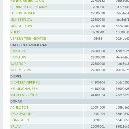
HENRICHENBURG UW
27700133
e6b68bc2
HERBRUM HAFENDAMM
3770030
8177a148
LÜDINGHAUSEN
27800020
f5bc4a51
MÜNSTER OW
27800040
ccd3e8f1
MÜNSTER UW
27800030
ed260406
RHEDE
3770040
16508b11
VERSEN TRENNSPITZE
25463
0024cc40
DATTELN-HAMM-KANAL
HAMM OW
27800060
4dbce62d
HAMM UW
27800080
4ef9dd9c
WALTROP
27800090
facc5c16
WERRIES OW
27800050
d31767ef
DIEMEL
DIEMELTALSPERRE
44100104
5cdc6555
HELMINGHAUSEN
44100206
33092c28
WILHELMSBRÜCKE
44100024
7deedc21
DONAU
ACHLEITEN
10094006
c389c9e2
DEGGENDORF
10081004
53d40547
DÜRNSTEIN
42012
ce4e3050
ERLAU
10096001
99619dc5