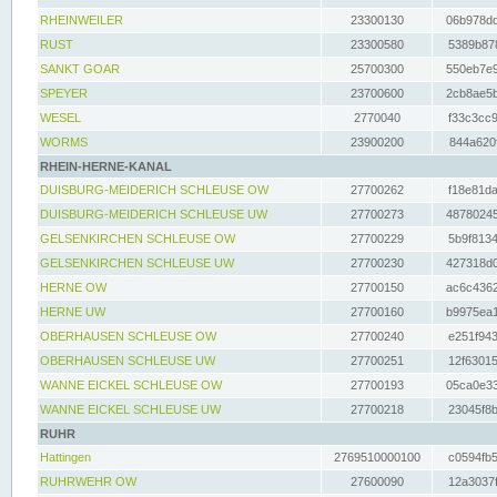
RHEINWEILER
23300130
06b978dd
RUST
23300580
5389b878
SANKT GOAR
25700300
550eb7e9
SPEYER
23700600
2cb8ae5b
WESEL
2770040
f33c3cc9
WORMS
23900200
844a620f
RHEIN-HERNE-KANAL
DUISBURG-MEIDERICH SCHLEUSE OW
27700262
f18e81da
DUISBURG-MEIDERICH SCHLEUSE UW
27700273
48780245
GELSENKIRCHEN SCHLEUSE OW
27700229
5b9f8134
GELSENKIRCHEN SCHLEUSE UW
27700230
427318d0
HERNE OW
27700150
ac6c4362
HERNE UW
27700160
b9975ea1
OBERHAUSEN SCHLEUSE OW
27700240
e251f943
OBERHAUSEN SCHLEUSE UW
27700251
12f63015
WANNE EICKEL SCHLEUSE OW
27700193
05ca0e33
WANNE EICKEL SCHLEUSE UW
27700218
23045f8b
RUHR
Hattingen
2769510000100
c0594fb5
RUHRWEHR OW
27600090
12a3037f