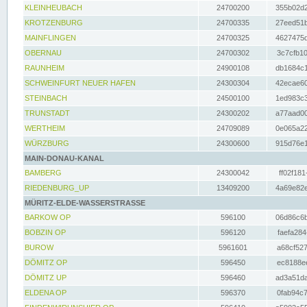
KLEINHEUBACH
24700200
355b02d2
KROTZENBURG
24700335
27eed51b
MAINFLINGEN
24700325
4627475d
OBERNAU
24700302
3c7cfb10
RAUNHEIM
24900108
db1684c1
SCHWEINFURT NEUER HAFEN
24300304
42ecae60
STEINBACH
24500100
1ed983c3
TRUNSTADT
24300202
a77aad00
WERTHEIM
24709089
0e065a22
WÜRZBURG
24300600
915d76e1
MAIN-DONAU-KANAL
BAMBERG
24300042
ff02f181
RIEDENBURG_UP
13409200
4a69e82e
MÜRITZ-ELDE-WASSERSTRASSE
BARKOW OP
596100
06d86c6b
BOBZIN OP
596120
faefa284
BUROW
5961601
a68cf527
DÖMITZ OP
596450
ec8188ee
DÖMITZ UP
596460
ad3a51da
ELDENA OP
596370
0fab94c7