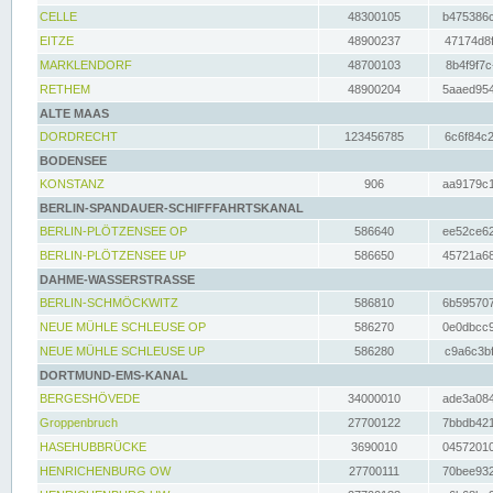
CELLE
48300105
b475386c
EITZE
48900237
47174d8f
MARKLENDORF
48700103
8b4f9f7c
RETHEM
48900204
5aaed954
ALTE MAAS
DORDRECHT
123456785
6c6f84c2
BODENSEE
KONSTANZ
906
aa9179c1
BERLIN-SPANDAUER-SCHIFFFAHRTSKANAL
BERLIN-PLÖTZENSEE OP
586640
ee52ce62
BERLIN-PLÖTZENSEE UP
586650
45721a68
DAHME-WASSERSTRASSE
BERLIN-SCHMÖCKWITZ
586810
6b595707
NEUE MÜHLE SCHLEUSE OP
586270
0e0dbcc9
NEUE MÜHLE SCHLEUSE UP
586280
c9a6c3bf
DORTMUND-EMS-KANAL
BERGESHÖVEDE
34000010
ade3a084
Groppenbruch
27700122
7bbdb421
HASEHUBBRÜCKE
3690010
04572010
HENRICHENBURG OW
27700111
70bee932