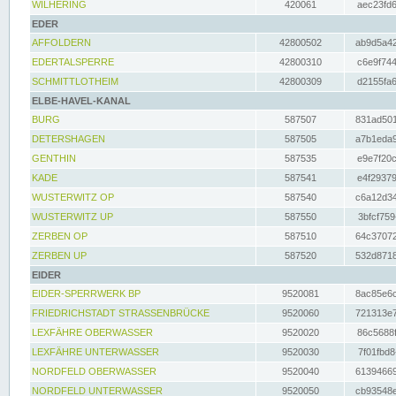
WILHERING
420061
aec23fd6
EDER
AFFOLDERN
42800502
ab9d5a42
EDERTALSPERRE
42800310
c6e9f744
SCHMITTLOTHEIM
42800309
d2155fa6
ELBE-HAVEL-KANAL
BURG
587507
831ad501
DETERSHAGEN
587505
a7b1eda9
GENTHIN
587535
e9e7f20c
KADE
587541
e4f29379
WUSTERWITZ OP
587540
c6a12d34
WUSTERWITZ UP
587550
3bfcf759
ZERBEN OP
587510
64c37072
ZERBEN UP
587520
532d8718
EIDER
EIDER-SPERRWERK BP
9520081
8ac85e6c
FRIEDRICHSTADT STRASSENBRÜCKE
9520060
721313e7
LEXFÄHRE OBERWASSER
9520020
86c5688f
LEXFÄHRE UNTERWASSER
9520030
7f01fbd8
NORDFELD OBERWASSER
9520040
61394669
NORDFELD UNTERWASSER
9520050
cb93548e