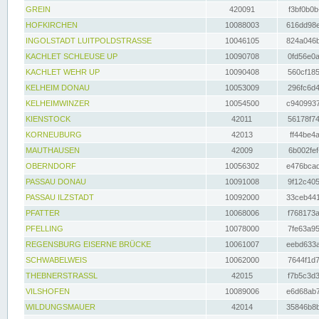
GREIN
420091
f3bf0b0b
HOFKIRCHEN
10088003
616dd98e
INGOLSTADT LUITPOLDSTRASSE
10046105
824a046b
KACHLET SCHLEUSE UP
10090708
0fd56e0a
KACHLET WEHR UP
10090408
560cf185
KELHEIM DONAU
10053009
296fc6d4
KELHEIMWINZER
10054500
c9409937
KIENSTOCK
42011
56178f74
KORNEUBURG
42013
ff44be4a
MAUTHAUSEN
42009
6b002fef
OBERNDORF
10056302
e476bcad
PASSAU DONAU
10091008
9f12c405
PASSAU ILZSTADT
10092000
33ceb441
PFATTER
10068006
f768173a
PFELLING
10078000
7fe63a95
REGENSBURG EISERNE BRÜCKE
10061007
eebd633a
SCHWABELWEIS
10062000
7644f1d7
THEBNERSTRASSL
42015
f7b5c3d3
VILSHOFEN
10089006
e6d68ab7
WILDUNGSMAUER
42014
35846b8b