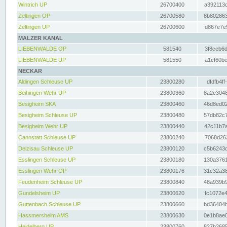
Wintrich UP
26700400
a392113c
Zeltingen OP
26700580
8b802863
Zeltingen UP
26700600
d867e7e9
MALZER KANAL
LIEBENWALDE OP
581540
3f8ceb6d
LIEBENWALDE UP
581550
a1cf60be
NECKAR
Aldingen Schleuse UP
23800280
dfdfb4ff
Beihingen Wehr UP
23800360
8a2e3048
Besigheim SKA
23800460
46d8ed02
Besigheim Schleuse UP
23800480
57db82c7
Besigheim Wehr UP
23800440
42c11b7a
Cannstatt Schleuse UP
23800240
7068d262
Deizisau Schleuse UP
23800120
c5b6243d
Esslingen Schleuse UP
23800180
130a3761
Esslingen Wehr OP
23800176
31c32a38
Feudenheim Schleuse UP
23800840
48a939b9
Gundelsheim UP
23800620
fc1072e4
Guttenbach Schleuse UP
23800660
bd36404b
Hassmersheim AMS
23800630
0e1b8ae0
Heidelberg UP
23800760
827b2685