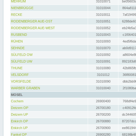
MEHRUM
31010071
be05603a
NIENBRÜGGE
31010044
864a8111
RECKE
31010011
7af19499
RODENBERGER AUE-OST
31010051
6288de60
RODENBERGER AUE-WEST
31010052
eb24b5a3
RUSBEND
31010043
c1f06401
RÜHEN
31010093
4ed5f6da
SEHNDE
31010070
ab0d9117
SÜLFELD OW
31010092
a8604e8f
SÜLFELD UW
31010091
892183d6
THUNE
31010080
42b865fb
VELSDORF
3101012
36f80081
VORSFELDE
31010090
dbb2bb9f
WARBER GRABEN
31010040
2f1080ba
MOSEL
Cochem
26900400
768df4e9
Detzem OP
26700180
c40912fd
Detzem UP
26700200
dc344605
Enkirch OP
26700880
87207dcd
Enkirch UP
26700900
ee861944
Fankel OP
26900280
68198b48