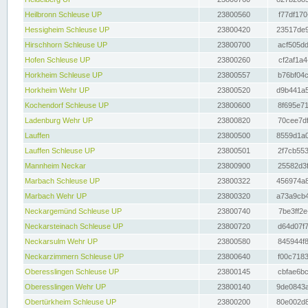
Heilbronn Schleuse UP
23800560
f77df170
Hessigheim Schleuse UP
23800420
23517de9
Hirschhorn Schleuse UP
23800700
acf505dd
Hofen Schleuse UP
23800260
cf2af1a4
Horkheim Schleuse UP
23800557
b76bf04c
Horkheim Wehr UP
23800520
d9b441a5
Kochendorf Schleuse UP
23800600
8f695e71
Ladenburg Wehr UP
23800820
70cee7df
Lauffen
23800500
8559d1a0
Lauffen Schleuse UP
23800501
2f7cb553
Mannheim Neckar
23800900
25582d3f
Marbach Schleuse UP
23800322
456974a8
Marbach Wehr UP
23800320
a73a9cb4
Neckargemünd Schleuse UP
23800740
7be3ff2e
Neckarsteinach Schleuse UP
23800720
d64d07f7
Neckarsulm Wehr UP
23800580
845944f8
Neckarzimmern Schleuse UP
23800640
f00c7183
Oberesslingen Schleuse UP
23800145
cbfae6bc
Oberesslingen Wehr UP
23800140
9de0843a
Obertürkheim Schleuse UP
23800200
80e002d8