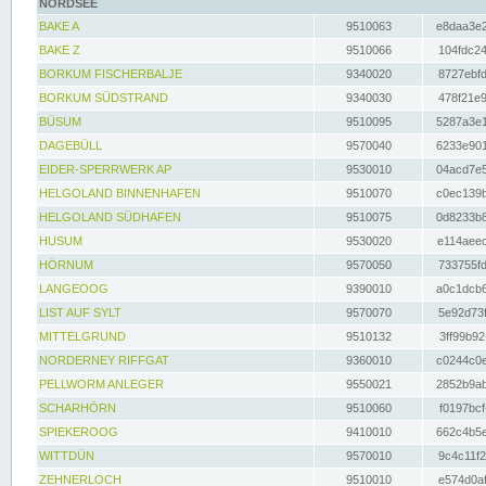
NORDSEE
BAKE A
9510063
e8daa3e2
BAKE Z
9510066
104fdc24
BORKUM FISCHERBALJE
9340020
8727ebfd
BORKUM SÜDSTRAND
9340030
478f21e9
BÜSUM
9510095
5287a3e1
DAGEBÜLL
9570040
6233e901
EIDER-SPERRWERK AP
9530010
04acd7e5
HELGOLAND BINNENHAFEN
9510070
c0ec139b
HELGOLAND SÜDHAFEN
9510075
0d8233b8
HUSUM
9530020
e114aeec
HÖRNUM
9570050
733755fd
LANGEOOG
9390010
a0c1dcb6
LIST AUF SYLT
9570070
5e92d73f
MITTELGRUND
9510132
3ff99b92
NORDERNEY RIFFGAT
9360010
c0244c0e
PELLWORM ANLEGER
9550021
2852b9ab
SCHARHÖRN
9510060
f0197bcf
SPIEKEROOG
9410010
662c4b5e
WITTDÜN
9570010
9c4c11f2
ZEHNERLOCH
9510010
e574d0af