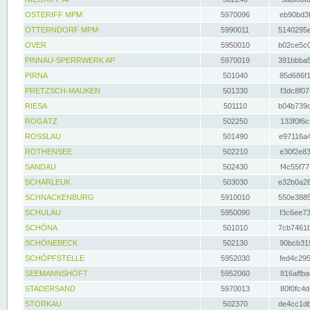
OSTERIFF MPM
5970096
eb90bd3f
OTTERNDORF MPM
5990011
5140295e
OVER
5950010
b02ce5c0
PINNAU-SPERRWERK AP
5970019
391bbba5
PIRNA
501040
85d686f1
PRETZSCH-MAUKEN
501330
f3dc8f07
RIESA
501110
b04b739d
ROGÄTZ
502250
133f0f6c
ROSSLAU
501490
e97116a4
ROTHENSEE
502210
e30f2e83
SANDAU
502430
f4c55f77
SCHARLEUK
503030
e32b0a28
SCHNACKENBURG
5910010
550e3885
SCHULAU
5950090
f3c6ee73
SCHÖNA
501010
7cb7461b
SCHÖNEBECK
502130
90bcb315
SCHÖPFSTELLE
5952030
fed4c295
SEEMANNSHÖFT
5952060
816affba
STADERSAND
5970013
80f0fc4d
STORKAU
502370
de4cc1db