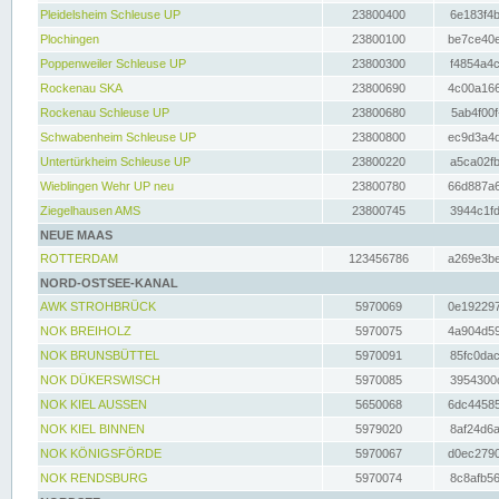
Pleidelsheim Schleuse UP
23800400
6e183f4b
Plochingen
23800100
be7ce40e
Poppenweiler Schleuse UP
23800300
f4854a4c
Rockenau SKA
23800690
4c00a166
Rockenau Schleuse UP
23800680
5ab4f00f
Schwabenheim Schleuse UP
23800800
ec9d3a4d
Untertürkheim Schleuse UP
23800220
a5ca02fb
Wieblingen Wehr UP neu
23800780
66d887a6
Ziegelhausen AMS
23800745
3944c1fd
NEUE MAAS
ROTTERDAM
123456786
a269e3be
NORD-OSTSEE-KANAL
AWK STROHBRÜCK
5970069
0e192297
NOK BREIHOLZ
5970075
4a904d59
NOK BRUNSBÜTTEL
5970091
85fc0dac
NOK DÜKERSWISCH
5970085
3954300d
NOK KIEL AUSSEN
5650068
6dc44585
NOK KIEL BINNEN
5979020
8af24d6a
NOK KÖNIGSFÖRDE
5970067
d0ec2790
NOK RENDSBURG
5970074
8c8afb56