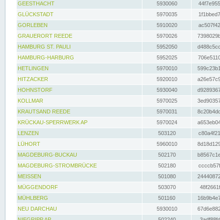
GEESTHACHT
5930060
44f7e955
GLÜCKSTADT
5970035
1f1bbed7
GORLEBEN
5910020
ac507f42
GRAUERORT REEDE
5970026
7398029b
HAMBURG ST. PAULI
5952050
d488c5cc
HAMBURG-HARBURG
5952025
706e5110
HETLINGEN
5970010
599c23b1
HITZACKER
5920010
a26e57c9
HOHNSTORF
5930040
d9289367
KOLLMAR
5970025
3ed90357
KRAUTSAND REEDE
5970031
8c20b4dc
KRÜCKAU-SPERRWERK AP
5970024
a653eb04
LENZEN
503120
c80a4f21
LÜHORT
5960010
8d18d129
MAGDEBURG-BUCKAU
502170
b8567c1e
MAGDEBURG-STROMBRÜCKE
502180
ccccb57f
MEISSEN
501080
24440872
MÜGGENDORF
503070
48f2661f
MÜHLBERG
501160
16b9b4e7
NEU DARCHAU
5930010
67d6e882
NIEGRIPP AP
502240
3adf88fd