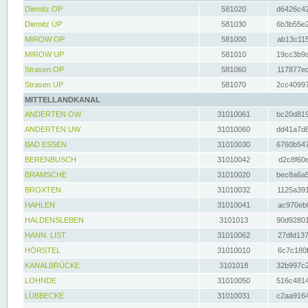
Diemitz OP
581020
d6426c42
Diemitz UP
581030
6b3b55e2
MIROW OP
581000
ab13c115
MIROW UP
581010
19cc3b9a
Strasen OP
581060
117877ec
Strasen UP
581070
2cc40997
MITTELLANDKANAL
ANDERTEN OW
31010061
bc20d819
ANDERTEN UW
31010060
dd41a7d6
BAD ESSEN
31010030
6760b547
BERENBUSCH
31010042
d2c8f60e
BRAMSCHE
31010020
bec8a6a5
BROXTEN
31010032
1125a391
HAHLEN
31010041
ac970eb0
HALDENSLEBEN
3101013
90d92801
HANN. LIST
31010062
27dfd137
HÖRSTEL
31010010
6c7c180f
KANALBRÜCKE
3101018
32b997c2
LOHNDE
31010050
516c4814
LÜBBECKE
31010031
c2aa9164