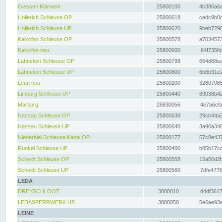
Giessen Klärwerk
25800100
4b386a6a
Hollerich Schleuse OP
25800618
cedc9b0c
Hollerich Schleuse UP
25800620
9beb7290
Kalkofen Schleuse OP
25800578
a7034573
Kalkofen neu
25800600
64f735fd
Lahnstein Schleuse OP
25800798
664d68ea
Lahnstein Schleuse UP
25800800
6b6b31e2
Leun neu
25800200
32807065
Limburg Schleuse UP
25800440
89038b42
Marburg
25830056
4e7a6cfa
Nassau Schleuse OP
25800638
29cb44a2
Nassau Schleuse UP
25800640
3a90a346
Niederbiel Schleuse Kanal OP
25800177
57c8e437
Runkel Schleuse UP
25800400
b85b17cc
Scheidt Schleuse OP
25800558
15a50d2b
Scheidt Schleuse UP
25800560
7dfe4776
LEDA
DREYSCHLOOT
3880010
d4df3617
LEDASPERRWERK UP
3880050
5e6ae93a
LEINE