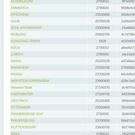
DÜSSELDORF
2750010
8f7e5f92
EMMERICH
2790020
9598e4cb
IFFEZHEIM
23500600
b02be240
KAUB
25700100
1d26e504
KEHL-KRONENHOF
23300900
23af9b02
KOBLENZ
25900700
4c7d796a
KONSTANZ-RHEIN
3329
e020e651
KÖLN
2730010
a6ee8177
LOBITH
2790050
efe13a3d
MAINZ
25100100
a37a9aa3
MANNHEIM
23700700
57090802
MAXAU
23700200
b6c6d5c8
NIERSTEIN-OPPENHEIM
23900600
d28e7ed1
Neuwied Stadt
27100370
dc407f1e
OBERWINTER
27100700
b45359df
OESTRICH
25100300
665be0fe
OTTENHEIM
23300800
787e5d63
PANNERDENSE KOP
2790060
3046493f
PHILIPPSBURG
23700500
88e972e1
PLITTERSDORF
23500700
6b774802
REES
2790010
2f025389