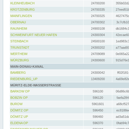
KLEINHEUBACH
24700200
355b02d2
KROTZENBURG
24700335
27eed51b
MAINFLINGEN
24700325
4627475d
OBERNAU
24700302
3c7cfb10
RAUNHEIM
24900108
db1684c1
SCHWEINFURT NEUER HAFEN
24300304
42ecae60
STEINBACH
24500100
1ed983c3
TRUNSTADT
24300202
a77aad00
WERTHEIM
24709089
0e065a22
WÜRZBURG
24300600
915d76e1
MAIN-DONAU-KANAL
BAMBERG
24300042
ff02f181
RIEDENBURG_UP
13409200
4a69e82e
MÜRITZ-ELDE-WASSERSTRASSE
BARKOW OP
596100
06d86c6b
BOBZIN OP
596120
faefa284
BUROW
5961601
a68cf527
DÖMITZ OP
596450
ec8188ee
DÖMITZ UP
596460
ad3a51da
ELDENA OP
596370
0fab94c7