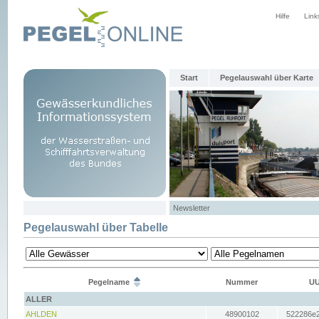
Hilfe
Link
Start
Pegelauswahl über Karte
Newsletter
Pegelauswahl über Tabelle
Pegelname
Nummer
UU
ALLER
AHLDEN
48900102
522286e2