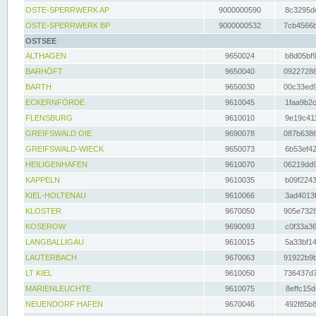
OSTE-SPERRWERK AP
9000000590
8c3295dc
OSTE-SPERRWERK BP
9000000532
7cb4566b
OSTSEE
ALTHAGEN
9650024
b8d05bf9
BARHÖFT
9650040
09227288
BARTH
9650030
00c33ed9
ECKERNFÖRDE
9610045
1faa9b2c
FLENSBURG
9610010
9e19c411
GREIFSWALD OIE
9690078
087b6386
GREIFSWALD-WIECK
9650073
6b53ef42
HEILIGENHAFEN
9610070
06219dd9
KAPPELN
9610035
b09f2243
KIEL-HOLTENAU
9610066
3ad4013f
KLOSTER
9670050
905e7328
KOSEROW
9690093
c0f33a36
LANGBALLIGAU
9610015
5a33bf14
LAUTERBACH
9670063
91922b9b
LT KIEL
9610050
736437d7
MARIENLEUCHTE
9610075
8effc15d
NEUENDORF HAFEN
9670046
492f85b8