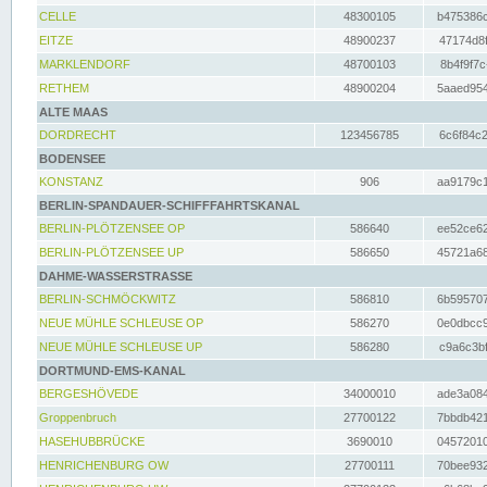
CELLE
48300105
b475386c
EITZE
48900237
47174d8f
MARKLENDORF
48700103
8b4f9f7c
RETHEM
48900204
5aaed954
ALTE MAAS
DORDRECHT
123456785
6c6f84c2
BODENSEE
KONSTANZ
906
aa9179c1
BERLIN-SPANDAUER-SCHIFFFAHRTSKANAL
BERLIN-PLÖTZENSEE OP
586640
ee52ce62
BERLIN-PLÖTZENSEE UP
586650
45721a68
DAHME-WASSERSTRASSE
BERLIN-SCHMÖCKWITZ
586810
6b595707
NEUE MÜHLE SCHLEUSE OP
586270
0e0dbcc9
NEUE MÜHLE SCHLEUSE UP
586280
c9a6c3bf
DORTMUND-EMS-KANAL
BERGESHÖVEDE
34000010
ade3a084
Groppenbruch
27700122
7bbdb421
HASEHUBBRÜCKE
3690010
04572010
HENRICHENBURG OW
27700111
70bee932