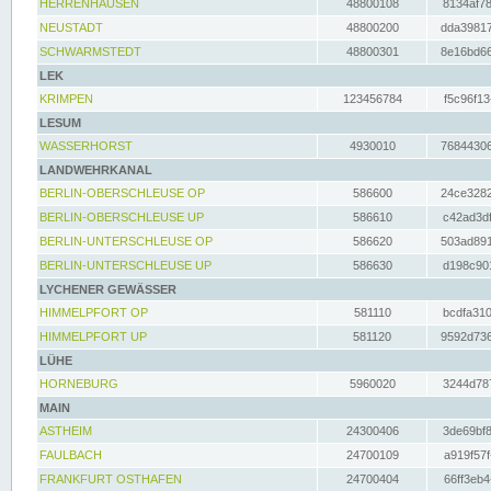
HERRENHAUSEN
48800108
8134af78
NEUSTADT
48800200
dda39817
SCHWARMSTEDT
48800301
8e16bd66
LEK
KRIMPEN
123456784
f5c96f13
LESUM
WASSERHORST
4930010
76844306
LANDWEHRKANAL
BERLIN-OBERSCHLEUSE OP
586600
24ce3282
BERLIN-OBERSCHLEUSE UP
586610
c42ad3df
BERLIN-UNTERSCHLEUSE OP
586620
503ad891
BERLIN-UNTERSCHLEUSE UP
586630
d198c901
LYCHENER GEWÄSSER
HIMMELPFORT OP
581110
bcdfa310
HIMMELPFORT UP
581120
9592d736
LÜHE
HORNEBURG
5960020
3244d787
MAIN
ASTHEIM
24300406
3de69bf8
FAULBACH
24700109
a919f57f
FRANKFURT OSTHAFEN
24700404
66ff3eb4