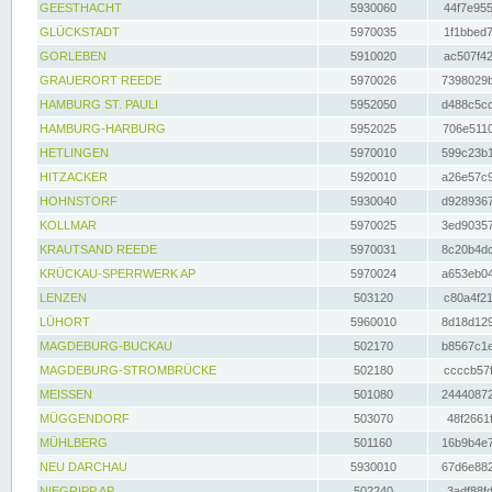
GEESTHACHT
5930060
44f7e955
GLÜCKSTADT
5970035
1f1bbed7
GORLEBEN
5910020
ac507f42
GRAUERORT REEDE
5970026
7398029b
HAMBURG ST. PAULI
5952050
d488c5cc
HAMBURG-HARBURG
5952025
706e5110
HETLINGEN
5970010
599c23b1
HITZACKER
5920010
a26e57c9
HOHNSTORF
5930040
d9289367
KOLLMAR
5970025
3ed90357
KRAUTSAND REEDE
5970031
8c20b4dc
KRÜCKAU-SPERRWERK AP
5970024
a653eb04
LENZEN
503120
c80a4f21
LÜHORT
5960010
8d18d129
MAGDEBURG-BUCKAU
502170
b8567c1e
MAGDEBURG-STROMBRÜCKE
502180
ccccb57f
MEISSEN
501080
24440872
MÜGGENDORF
503070
48f2661f
MÜHLBERG
501160
16b9b4e7
NEU DARCHAU
5930010
67d6e882
NIEGRIPP AP
502240
3adf88fd