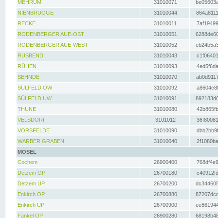
MEHRUM
31010071
be05603a
NIENBRÜGGE
31010044
864a8111
RECKE
31010011
7af19499
RODENBERGER AUE-OST
31010051
6288de60
RODENBERGER AUE-WEST
31010052
eb24b5a3
RUSBEND
31010043
c1f06401
RÜHEN
31010093
4ed5f6da
SEHNDE
31010070
ab0d9117
SÜLFELD OW
31010092
a8604e8f
SÜLFELD UW
31010091
892183d6
THUNE
31010080
42b865fb
VELSDORF
3101012
36f80081
VORSFELDE
31010090
dbb2bb9f
WARBER GRABEN
31010040
2f1080ba
MOSEL
Cochem
26900400
768df4e9
Detzem OP
26700180
c40912fd
Detzem UP
26700200
dc344605
Enkirch OP
26700880
87207dcd
Enkirch UP
26700900
ee861944
Fankel OP
26900280
68198b48