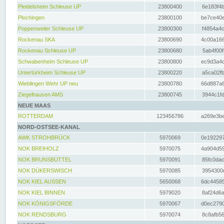
Pleidelsheim Schleuse UP
23800400
6e183f4b
Plochingen
23800100
be7ce40e
Poppenweiler Schleuse UP
23800300
f4854a4c
Rockenau SKA
23800690
4c00a166
Rockenau Schleuse UP
23800680
5ab4f00f
Schwabenheim Schleuse UP
23800800
ec9d3a4d
Untertürkheim Schleuse UP
23800220
a5ca02fb
Wieblingen Wehr UP neu
23800780
66d887a6
Ziegelhausen AMS
23800745
3944c1fd
NEUE MAAS
ROTTERDAM
123456786
a269e3be
NORD-OSTSEE-KANAL
AWK STROHBRÜCK
5970069
0e192297
NOK BREIHOLZ
5970075
4a904d59
NOK BRUNSBÜTTEL
5970091
85fc0dac
NOK DÜKERSWISCH
5970085
3954300d
NOK KIEL AUSSEN
5650068
6dc44585
NOK KIEL BINNEN
5979020
8af24d6a
NOK KÖNIGSFÖRDE
5970067
d0ec2790
NOK RENDSBURG
5970074
8c8afb56