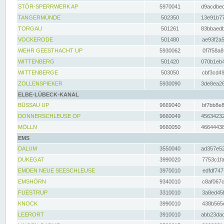
STÖR-SPERRWERK AP
5970041
d9acdbec
TANGERMÜNDE
502350
13e91b77
TORGAU
501261
83bbaedb
VOCKERODE
501480
ae93f2a5
WEHR GEESTHACHT UP
5930062
0f7f58a8
WITTENBERG
501420
070b1eb4
WITTENBERGE
503050
cbf3cd49
ZOLLENSPIEKER
5930090
3de8ea26
ELBE-LÜBECK-KANAL
BÜSSAU UP
9669040
bf7bb8e8
DONNERSCHLEUSE OP
9660049
45634232
MÖLLN
9660050
46644438
EMS
DALUM
3550040
ad357e52
DUKEGAT
3990020
7753c1fa
EMDEN NEUE SEESCHLEUSE
3970010
edfdf747
EMSHÖRN
9340010
c8af067c
FUESTRUP
3310010
3a8ed45f
KNOCK
3990010
438b565e
LEERORT
3910010
abb23dad