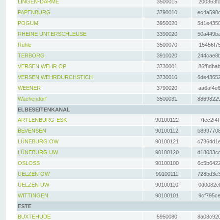
LINGEN-DARME
3500015
200363fc
PAPENBURG
3790010
ec4a598d
POGUM
3950020
5d1e4350
RHEINE UNTERSCHLEUSE
3390020
50a449ba
Rühle
3500070
15456f75
TERBORG
3910020
244cae8b
VERSEN WEHR OP
3730001
86f8dbab
VERSEN WEHRDURCHSTICH
3730010
6de43652
WEENER
3790020
aa6af4e6
Wachendorf
3500031
88698229
ELBESEITENKANAL
ARTLENBURG-ESK
90100122
7fec2f4f
BEVENSEN
90100112
b8997708
LÜNEBURG OW
90100121
c7364d1e
LÜNEBURG UW
90100120
d18033cd
OSLOSS
90100100
6c5b6422
UELZEN OW
90100111
728bd3e3
UELZEN UW
90100110
0d0082cf
WITTINGEN
90100101
9cf795ce
ESTE
BUXTEHUDE
5950080
8a08c920