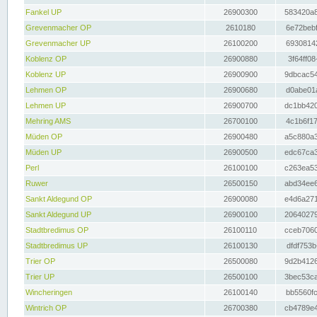
Fankel UP
26900300
583420a8
Grevenmacher OP
2610180
6e72bebf
Grevenmacher UP
26100200
69308142
Koblenz OP
26900880
3f64ff08
Koblenz UP
26900900
9dbcac54
Lehmen OP
26900680
d0abe01a
Lehmen UP
26900700
dc1bb420
Mehring AMS
26700100
4c1b6f17
Müden OP
26900480
a5c880a3
Müden UP
26900500
edc67ca3
Perl
26100100
c263ea53
Ruwer
26500150
abd34ee6
Sankt Aldegund OP
26900080
e4d6a271
Sankt Aldegund UP
26900100
20640279
Stadtbredimus OP
26100110
cceb7060
Stadtbredimus UP
26100130
dfdf753b
Trier OP
26500080
9d2b4126
Trier UP
26500100
3bec53ca
Wincheringen
26100140
bb5560fc
Wintrich OP
26700380
cb4789e4