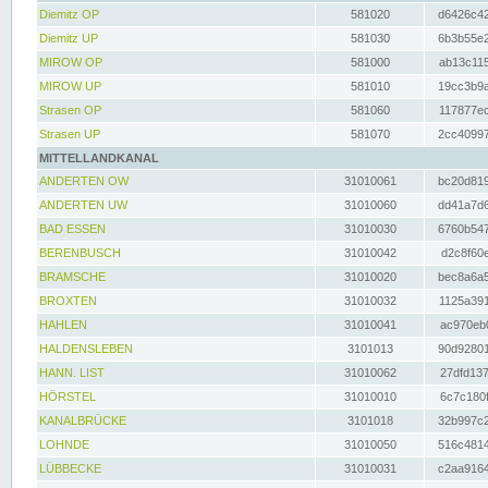
Diemitz OP
581020
d6426c42
Diemitz UP
581030
6b3b55e2
MIROW OP
581000
ab13c115
MIROW UP
581010
19cc3b9a
Strasen OP
581060
117877ec
Strasen UP
581070
2cc40997
MITTELLANDKANAL
ANDERTEN OW
31010061
bc20d819
ANDERTEN UW
31010060
dd41a7d6
BAD ESSEN
31010030
6760b547
BERENBUSCH
31010042
d2c8f60e
BRAMSCHE
31010020
bec8a6a5
BROXTEN
31010032
1125a391
HAHLEN
31010041
ac970eb0
HALDENSLEBEN
3101013
90d92801
HANN. LIST
31010062
27dfd137
HÖRSTEL
31010010
6c7c180f
KANALBRÜCKE
3101018
32b997c2
LOHNDE
31010050
516c4814
LÜBBECKE
31010031
c2aa9164