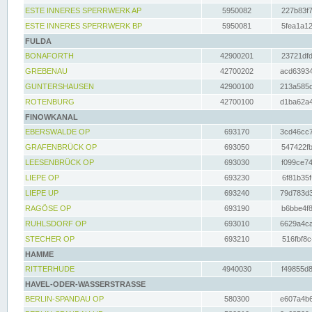
ESTE INNERES SPERRWERK AP
5950082
227b83f7
ESTE INNERES SPERRWERK BP
5950081
5fea1a12
FULDA
BONAFORTH
42900201
23721dfd
GREBENAU
42700202
acd63934
GUNTERSHAUSEN
42900100
213a585d
ROTENBURG
42700100
d1ba62a4
FINOWKANAL
EBERSWALDE OP
693170
3cd46cc7
GRAFENBRÜCK OP
693050
547422fb
LEESENBRÜCK OP
693030
f099ce74
LIEPE OP
693230
6f81b35f
LIEPE UP
693240
79d783d3
RAGÖSE OP
693190
b6bbe4f8
RUHLSDORF OP
693010
6629a4ca
STECHER OP
693210
516fbf8c
HAMME
RITTERHUDE
4940030
f49855d8
HAVEL-ODER-WASSERSTRASSE
BERLIN-SPANDAU OP
580300
e607a4b6