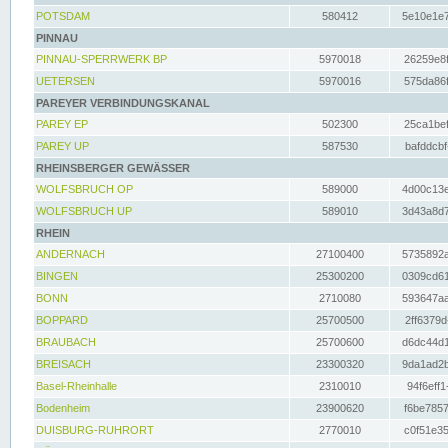
POTSDAM
580412
5e10e1e7
PINNAU
PINNAU-SPERRWERK BP
5970018
26259e8f
UETERSEN
5970016
575da86f
PAREYER VERBINDUNGSKANAL
PAREY EP
502300
25ca1bef
PAREY UP
587530
bafddcbf
RHEINSBERGER GEWÄSSER
WOLFSBRUCH OP
589000
4d00c13e
WOLFSBRUCH UP
589010
3d43a8d7
RHEIN
ANDERNACH
27100400
5735892a
BINGEN
25300200
0309cd61
BONN
2710080
593647aa
BOPPARD
25700500
2ff6379d
BRAUBACH
25700600
d6dc44d1
BREISACH
23300320
9da1ad2b
Basel-Rheinhalle
2310010
94f6eff1
Bodenheim
23900620
f6be7857
DUISBURG-RUHRORT
2770010
c0f51e35