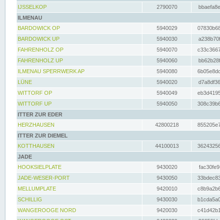
IJSSELKOP
2790070
bbaefa8e
ILMENAU
BARDOWICK OP
5940029
07830b68
BARDOWICK UP
5940030
a238b70f
FAHRENHOLZ OP
5940070
c33c3667
FAHRENHOLZ UP
5940060
bb62b28f
ILMENAU SPERRWERK AP
5940080
6b05e8dc
LÜNE
5940020
d7a8df36
WITTORF OP
5940049
eb3d4195
WITTORF UP
5940050
308c39b6
ITTER ZUR EDER
HERZHAUSEN
42800218
855205e7
ITTER ZUR DIEMEL
KOTTHAUSEN
44100013
36243256
JADE
HOOKSIELPLATE
9430020
fac30fe9
JADE-WESER-PORT
9430050
33bdec83
MELLUMPLATE
9420010
c8b9a2b6
SCHILLIG
9430030
b1cda5a0
WANGEROOGE NORD
9420030
c41d42b1