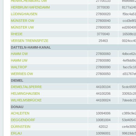
HENRICHENBURG UW
27700133
e6b68bc2
HERBRUM HAFENDAMM
3770030
8177a148
LÜDINGHAUSEN
27800020
f5bc4a51
MÜNSTER OW
27800040
ccd3e8f1
MÜNSTER UW
27800030
ed260406
RHEDE
3770040
16508b11
VERSEN TRENNSPITZE
25463
0024cc40
DATTELN-HAMM-KANAL
HAMM OW
27800060
4dbce62d
HAMM UW
27800080
4ef9dd9c
WALTROP
27800090
facc5c16
WERRIES OW
27800050
d31767ef
DIEMEL
DIEMELTALSPERRE
44100104
5cdc6555
HELMINGHAUSEN
44100206
33092c28
WILHELMSBRÜCKE
44100024
7deedc21
DONAU
ACHLEITEN
10094006
c389c9e2
DEGGENDORF
10081004
53d40547
DÜRNSTEIN
42012
ce4e3050
ERLAU
10096001
99619dc5