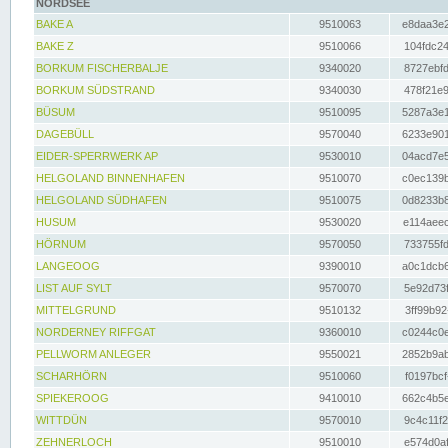
NORDSEE
BAKE A
9510063
e8daa3e2
BAKE Z
9510066
104fdc24
BORKUM FISCHERBALJE
9340020
8727ebfd
BORKUM SÜDSTRAND
9340030
478f21e9
BÜSUM
9510095
5287a3e1
DAGEBÜLL
9570040
6233e901
EIDER-SPERRWERK AP
9530010
04acd7e5
HELGOLAND BINNENHAFEN
9510070
c0ec139b
HELGOLAND SÜDHAFEN
9510075
0d8233b8
HUSUM
9530020
e114aeec
HÖRNUM
9570050
733755fd
LANGEOOG
9390010
a0c1dcb6
LIST AUF SYLT
9570070
5e92d73f
MITTELGRUND
9510132
3ff99b92
NORDERNEY RIFFGAT
9360010
c0244c0e
PELLWORM ANLEGER
9550021
2852b9ab
SCHARHÖRN
9510060
f0197bcf
SPIEKEROOG
9410010
662c4b5e
WITTDÜN
9570010
9c4c11f2
ZEHNERLOCH
9510010
e574d0af