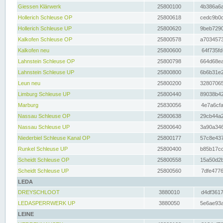
Giessen Klärwerk
25800100
4b386a6a
Hollerich Schleuse OP
25800618
cedc9b0c
Hollerich Schleuse UP
25800620
9beb7290
Kalkofen Schleuse OP
25800578
a7034573
Kalkofen neu
25800600
64f735fd
Lahnstein Schleuse OP
25800798
664d68ea
Lahnstein Schleuse UP
25800800
6b6b31e2
Leun neu
25800200
32807065
Limburg Schleuse UP
25800440
89038b42
Marburg
25830056
4e7a6cfa
Nassau Schleuse OP
25800638
29cb44a2
Nassau Schleuse UP
25800640
3a90a346
Niederbiel Schleuse Kanal OP
25800177
57c8e437
Runkel Schleuse UP
25800400
b85b17cc
Scheidt Schleuse OP
25800558
15a50d2b
Scheidt Schleuse UP
25800560
7dfe4776
LEDA
DREYSCHLOOT
3880010
d4df3617
LEDASPERRWERK UP
3880050
5e6ae93a
LEINE