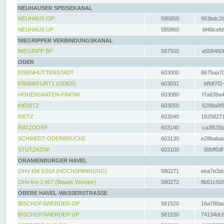
NEUHAUSER SPEISEKANAL
NEUHAUS OP
585850
963bdc26
NEUHAUS UP
585860
bf48cefd
NIEGRIPPER VERBINDUNGSKANAL
NIEGRIPP BP
587500
e506460f
ODER
EISENHÜTTENSTADT
603000
8675aa70
FRANKFURT1 (ODER)
603031
bffdf7f2
HOHENSAATEN-FINOW
603080
f7a639a4
KIENITZ
603050
6298a8f9
KIETZ
603040
16258271
RATZDORF
603140
ca3f535b
SCHWEDT-ODERBRÜCKE
603130
e28babaa
STÜTZKOW
603100
30bff0df
ORANIENBURGER HAVEL
OHV KM 3.014 (HOCHSPANNUNG)
580271
eea7e3dc
OHv km 1.467 (Blaues Wunder)
580272
8b51c505
OBERE HAVEL-WASSERSTRASSE
BISCHOFSWERDER OP
581520
16a780aa
BISCHOFSWERDER UP
581530
74134dc6