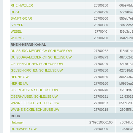
RHEINWEILER
23300130
06b978dd
RUST
23300580
5389b878
SANKT GOAR
25700300
550eb7e9
SPEYER
23700600
2cb8ae5b
WESEL
2770040
f33c3cc9
WORMS
23900200
844a620f
RHEIN-HERNE-KANAL
DUISBURG-MEIDERICH SCHLEUSE OW
27700262
f18e81da
DUISBURG-MEIDERICH SCHLEUSE UW
27700273
48780245
GELSENKIRCHEN SCHLEUSE OW
27700229
5b9f8134
GELSENKIRCHEN SCHLEUSE UW
27700230
427318d0
HERNE OW
27700150
ac6c4362
HERNE UW
27700160
b9975ea1
OBERHAUSEN SCHLEUSE OW
27700240
e251f943
OBERHAUSEN SCHLEUSE UW
27700251
12f63015
WANNE EICKEL SCHLEUSE OW
27700193
05ca0e33
WANNE EICKEL SCHLEUSE UW
27700218
23045f8b
RUHR
Hattingen
2769510000100
c0594fb5
RUHRWEHR OW
27600090
12a3037f