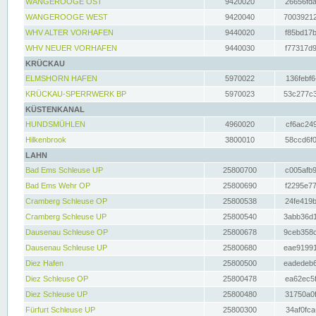
WANGEROOGE OST
9420020
26656fda
WANGEROOGE WEST
9420040
70039212
WHV ALTER VORHAFEN
9440020
f85bd17b
WHV NEUER VORHAFEN
9440030
f77317d9
KRÜCKAU
ELMSHORN HAFEN
5970022
136febf6
KRÜCKAU-SPERRWERK BP
5970023
53c277c3
KÜSTENKANAL
HUNDSMÜHLEN
4960020
cf6ac249
Hilkenbrook
3800010
58ccd6f0
LAHN
Bad Ems Schleuse UP
25800700
c005afb9
Bad Ems Wehr OP
25800690
f2295e77
Cramberg Schleuse OP
25800538
24fe419b
Cramberg Schleuse UP
25800540
3abb36d1
Dausenau Schleuse OP
25800678
9ceb358c
Dausenau Schleuse UP
25800680
eae91991
Diez Hafen
25800500
eadedeb6
Diez Schleuse OP
25800478
ea62ec5f
Diez Schleuse UP
25800480
31750a0f
Fürfurt Schleuse UP
25800300
34af0fca