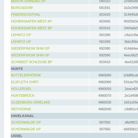
BERLIN-SPANDAU UP
580310
2c68509c
BORGSDORF
581591
1b2e2996
FRIEDRICHSTHAL
603420
314945d6
HOHENSAATEN WEST AP
603400
99309d3e
HOHENSAATEN WEST BP
603310
3404a6e5
LEHNITZ OP
581580
c8a1cf0a
LEHNITZ UP
581590
5bb1f56d
NIEDERFINOW SHW OP
692080
414dd4ee
NIEDERFINOW SHW UP
692090
4eec6b25
SCHWEDT SCHLEUSE BP
603410
4ee515f9
HUNTE
BUTTELERHÖRNE
4960060
b3d88ca6
ELSFLETH OHRT
4960080
531da758
HOLLERSIEL
4960050
2eacef2f
HUNTEBRÜCK
4960070
2e1d458b
OLDENBURG-DRIELAKE
4960030
1b51e55e
REITHÖRNE
4960040
c9df61c4
HAVELKANAL
SCHÖNWALDE OP
587050
d8ef9f21
SCHÖNWALDE UP
587060
b6650b13
IJSSEL