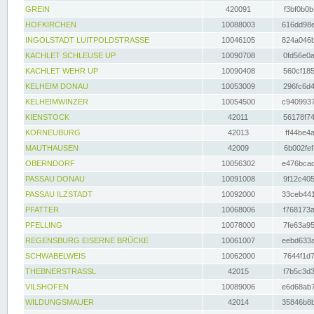
GREIN
420091
f3bf0b0b
HOFKIRCHEN
10088003
616dd98e
INGOLSTADT LUITPOLDSTRASSE
10046105
824a046b
KACHLET SCHLEUSE UP
10090708
0fd56e0a
KACHLET WEHR UP
10090408
560cf185
KELHEIM DONAU
10053009
296fc6d4
KELHEIMWINZER
10054500
c9409937
KIENSTOCK
42011
56178f74
KORNEUBURG
42013
ff44be4a
MAUTHAUSEN
42009
6b002fef
OBERNDORF
10056302
e476bcad
PASSAU DONAU
10091008
9f12c405
PASSAU ILZSTADT
10092000
33ceb441
PFATTER
10068006
f768173a
PFELLING
10078000
7fe63a95
REGENSBURG EISERNE BRÜCKE
10061007
eebd633a
SCHWABELWEIS
10062000
7644f1d7
THEBNERSTRASSL
42015
f7b5c3d3
VILSHOFEN
10089006
e6d68ab7
WILDUNGSMAUER
42014
35846b8b