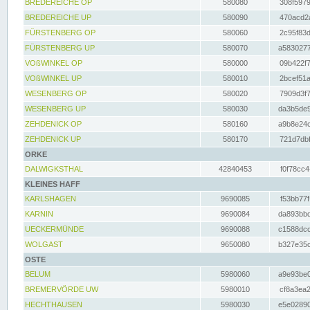
BREDEREICHE OP
580080
308f5979
BREDEREICHE UP
580090
470acd2a
FÜRSTENBERG OP
580060
2c95f83d
FÜRSTENBERG UP
580070
a5830277
VOßWINKEL OP
580000
09b422f7
VOßWINKEL UP
580010
2bcef51a
WESENBERG OP
580020
7909d3f7
WESENBERG UP
580030
da3b5de9
ZEHDENICK OP
580160
a9b8e24c
ZEHDENICK UP
580170
721d7dbf
ORKE
DALWIGKSTHAL
42840453
f0f78cc4
KLEINES HAFF
KARLSHAGEN
9690085
f53bb77f
KARNIN
9690084
da893bbd
UECKERMÜNDE
9690088
c1588dcc
WOLGAST
9650080
b327e35c
OSTE
BELUM
5980060
a9e93be0
BREMERVÖRDE UW
5980010
cf8a3ea2
HECHTHAUSEN
5980030
e5e02890