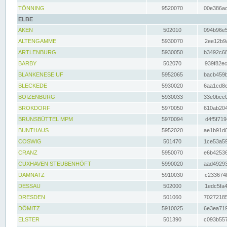
TÖNNING
9520070
00e386ac
ELBE
AKEN
502010
094b96e5
ALTENGAMME
5930070
2ee12b9a
ARTLENBURG
5930050
b3492c68
BARBY
502070
939f82ec
BLANKENESE UF
5952065
bacb459b
BLECKEDE
5930020
6aa1cd8e
BOIZENBURG
5930033
33e0bce0
BROKDORF
5970050
610ab204
BRUNSBÜTTEL MPM
5970094
d4f5f719
BUNTHAUS
5952020
ae1b91d0
COSWIG
501470
1ce53a59
CRANZ
5950070
e6b42536
CUXHAVEN STEUBENHÖFT
5990020
aad49293
DAMNATZ
5910030
c233674f
DESSAU
502000
1edc5fa4
DRESDEN
501060
70272185
DÖMITZ
5910025
6e3ea719
ELSTER
501390
c093b557