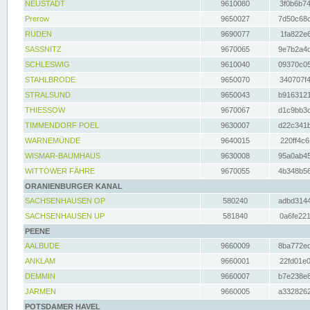
NEUSTADT
9610080
3f0b6b74
Prerow
9650027
7d50c68c
RUDEN
9690077
1fa822e6
SASSNITZ
9670065
9e7b2a4d
SCHLESWIG
9610040
09370c05
STAHLBRODE
9650070
340707f4
STRALSUND
9650043
b9163121
THIESSOW
9670067
d1c9bb3c
TIMMENDORF POEL
9630007
d22c341b
WARNEMÜNDE
9640015
220ff4c6
WISMAR-BAUMHAUS
9630008
95a0ab45
WITTOWER FÄHRE
9670055
4b348b56
ORANIENBURGER KANAL
SACHSENHAUSEN OP
580240
adbd3144
SACHSENHAUSEN UP
581840
0a6fe221
PEENE
AALBUDE
9660009
8ba772ed
ANKLAM
9660001
22fd01e0
DEMMIN
9660007
b7e238e8
JARMEN
9660005
a3328262
POTSDAMER HAVEL