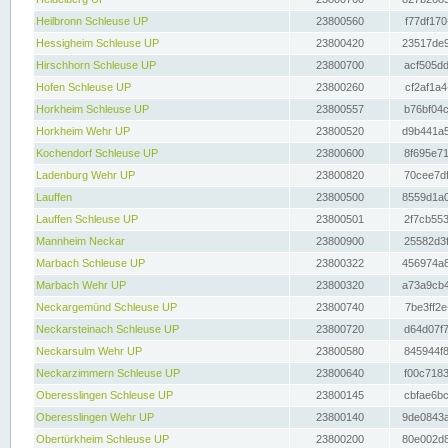
Heilbronn Schleuse UP
23800560
f77df170
Hessigheim Schleuse UP
23800420
23517de9
Hirschhorn Schleuse UP
23800700
acf505dd
Hofen Schleuse UP
23800260
cf2af1a4
Horkheim Schleuse UP
23800557
b76bf04c
Horkheim Wehr UP
23800520
d9b441a5
Kochendorf Schleuse UP
23800600
8f695e71
Ladenburg Wehr UP
23800820
70cee7df
Lauffen
23800500
8559d1a0
Lauffen Schleuse UP
23800501
2f7cb553
Mannheim Neckar
23800900
25582d3f
Marbach Schleuse UP
23800322
456974a8
Marbach Wehr UP
23800320
a73a9cb4
Neckargemünd Schleuse UP
23800740
7be3ff2e
Neckarsteinach Schleuse UP
23800720
d64d07f7
Neckarsulm Wehr UP
23800580
845944f8
Neckarzimmern Schleuse UP
23800640
f00c7183
Oberesslingen Schleuse UP
23800145
cbfae6bc
Oberesslingen Wehr UP
23800140
9de0843a
Obertürkheim Schleuse UP
23800200
80e002d8