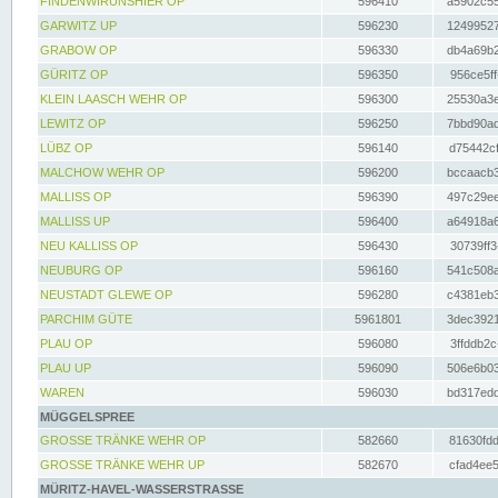
FINDENWIRUNSHIER OP
596410
a5902c55
GARWITZ UP
596230
12499527
GRABOW OP
596330
db4a69b2
GÜRITZ OP
596350
956ce5ff
KLEIN LAASCH WEHR OP
596300
25530a3e
LEWITZ OP
596250
7bbd90ad
LÜBZ OP
596140
d75442cf
MALCHOW WEHR OP
596200
bccaacb3
MALLISS OP
596390
497c29ee
MALLISS UP
596400
a64918a6
NEU KALLISS OP
596430
30739ff3
NEUBURG OP
596160
541c508a
NEUSTADT GLEWE OP
596280
c4381eb3
PARCHIM GÜTE
5961801
3dec3921
PLAU OP
596080
3ffddb2c
PLAU UP
596090
506e6b03
WAREN
596030
bd317edd
MÜGGELSPREE
GROSSE TRÄNKE WEHR OP
582660
81630fdd
GROSSE TRÄNKE WEHR UP
582670
cfad4ee5
MÜRITZ-HAVEL-WASSERSTRASSE