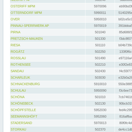
OSTERIFF MPM
5970096
eb90bd3f
OTTERNDORF MPM
5990011
5140295e
OVER
5950010
b02ce5c0
PINNAU-SPERRWERK AP
5970019
391bbba5
PIRNA
501040
85d686f1
PRETZSCH-MAUKEN
501330
f3dc8f07
RIESA
501110
b04b739d
ROGÄTZ
502250
133f0f6c
ROSSLAU
501490
e97116a4
ROTHENSEE
502210
e30f2e83
SANDAU
502430
f4c55f77
SCHARLEUK
503030
e32b0a28
SCHNACKENBURG
5910010
550e3885
SCHULAU
5950090
f3c6ee73
SCHÖNA
501010
7cb7461b
SCHÖNEBECK
502130
90bcb315
SCHÖPFSTELLE
5952030
fed4c295
SEEMANNSHÖFT
5952060
816affba
STADERSAND
5970013
80f0fc4d
STORKAU
502370
de4cc1db