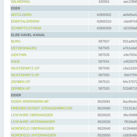
WILHERING
420061
aec23fd6
EDER
AFFOLDERN
42800502
ab9d5a42
EDERTALSPERRE
42800310
c6e9f744
SCHMITTLOTHEIM
42800309
d2155fa6
ELBE-HAVEL-KANAL
BURG
587507
831ad501
DETERSHAGEN
587505
a7b1eda9
GENTHIN
587535
e9e7f20c
KADE
587541
e4f29379
WUSTERWITZ OP
587540
c6a12d34
WUSTERWITZ UP
587550
3bfcf759
ZERBEN OP
587510
64c37072
ZERBEN UP
587520
532d8718
EIDER
EIDER-SPERRWERK BP
9520081
8ac85e6c
FRIEDRICHSTADT STRASSENBRÜCKE
9520060
721313e7
LEXFÄHRE OBERWASSER
9520020
86c5688f
LEXFÄHRE UNTERWASSER
9520030
7f01fbd8
NORDFELD OBERWASSER
9520040
61394669
NORDFELD UNTERWASSER
9520050
cb93548e