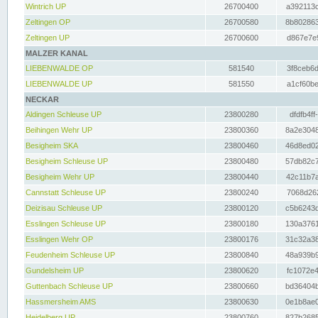
Wintrich UP
26700400
a392113c
Zeltingen OP
26700580
8b802863
Zeltingen UP
26700600
d867e7e9
MALZER KANAL
LIEBENWALDE OP
581540
3f8ceb6d
LIEBENWALDE UP
581550
a1cf60be
NECKAR
Aldingen Schleuse UP
23800280
dfdfb4ff
Beihingen Wehr UP
23800360
8a2e3048
Besigheim SKA
23800460
46d8ed02
Besigheim Schleuse UP
23800480
57db82c7
Besigheim Wehr UP
23800440
42c11b7a
Cannstatt Schleuse UP
23800240
7068d262
Deizisau Schleuse UP
23800120
c5b6243d
Esslingen Schleuse UP
23800180
130a3761
Esslingen Wehr OP
23800176
31c32a38
Feudenheim Schleuse UP
23800840
48a939b9
Gundelsheim UP
23800620
fc1072e4
Guttenbach Schleuse UP
23800660
bd36404b
Hassmersheim AMS
23800630
0e1b8ae0
Heidelberg UP
23800760
827b2685