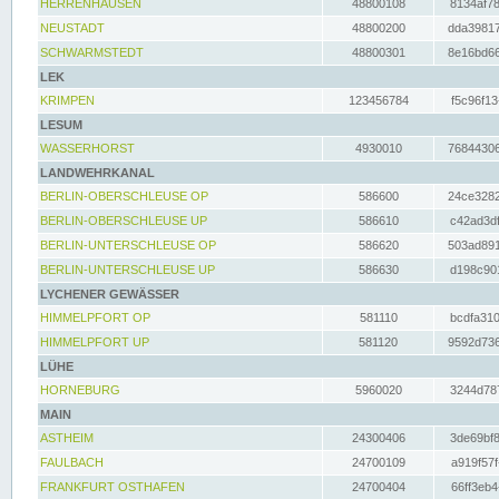
HERRENHAUSEN
48800108
8134af78
NEUSTADT
48800200
dda39817
SCHWARMSTEDT
48800301
8e16bd66
LEK
KRIMPEN
123456784
f5c96f13
LESUM
WASSERHORST
4930010
76844306
LANDWEHRKANAL
BERLIN-OBERSCHLEUSE OP
586600
24ce3282
BERLIN-OBERSCHLEUSE UP
586610
c42ad3df
BERLIN-UNTERSCHLEUSE OP
586620
503ad891
BERLIN-UNTERSCHLEUSE UP
586630
d198c901
LYCHENER GEWÄSSER
HIMMELPFORT OP
581110
bcdfa310
HIMMELPFORT UP
581120
9592d736
LÜHE
HORNEBURG
5960020
3244d787
MAIN
ASTHEIM
24300406
3de69bf8
FAULBACH
24700109
a919f57f
FRANKFURT OSTHAFEN
24700404
66ff3eb4