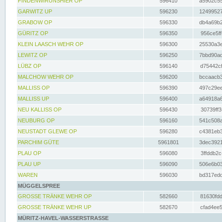
FINDENWIRUNSHIER OP
596410
a5902c55
GARWITZ UP
596230
12499527
GRABOW OP
596330
db4a69b2
GÜRITZ OP
596350
956ce5ff
KLEIN LAASCH WEHR OP
596300
25530a3e
LEWITZ OP
596250
7bbd90ad
LÜBZ OP
596140
d75442cf
MALCHOW WEHR OP
596200
bccaacb3
MALLISS OP
596390
497c29ee
MALLISS UP
596400
a64918a6
NEU KALLISS OP
596430
30739ff3
NEUBURG OP
596160
541c508a
NEUSTADT GLEWE OP
596280
c4381eb3
PARCHIM GÜTE
5961801
3dec3921
PLAU OP
596080
3ffddb2c
PLAU UP
596090
506e6b03
WAREN
596030
bd317edd
MÜGGELSPREE
GROSSE TRÄNKE WEHR OP
582660
81630fdd
GROSSE TRÄNKE WEHR UP
582670
cfad4ee5
MÜRITZ-HAVEL-WASSERSTRASSE