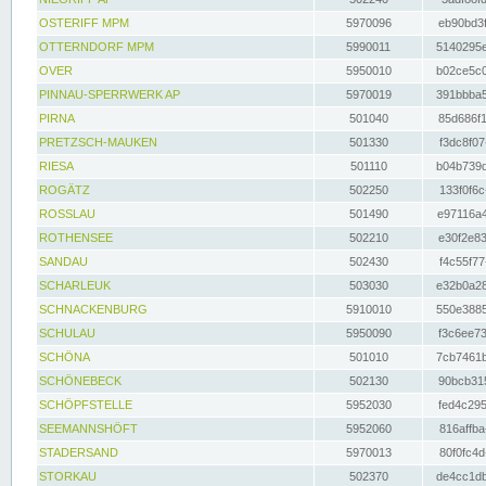
OSTERIFF MPM
5970096
eb90bd3f
OTTERNDORF MPM
5990011
5140295e
OVER
5950010
b02ce5c0
PINNAU-SPERRWERK AP
5970019
391bbba5
PIRNA
501040
85d686f1
PRETZSCH-MAUKEN
501330
f3dc8f07
RIESA
501110
b04b739d
ROGÄTZ
502250
133f0f6c
ROSSLAU
501490
e97116a4
ROTHENSEE
502210
e30f2e83
SANDAU
502430
f4c55f77
SCHARLEUK
503030
e32b0a28
SCHNACKENBURG
5910010
550e3885
SCHULAU
5950090
f3c6ee73
SCHÖNA
501010
7cb7461b
SCHÖNEBECK
502130
90bcb315
SCHÖPFSTELLE
5952030
fed4c295
SEEMANNSHÖFT
5952060
816affba
STADERSAND
5970013
80f0fc4d
STORKAU
502370
de4cc1db