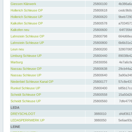
Giessen Klärwerk
25800100
4b386a6a
Hollerich Schleuse OP
25800618
cedc9b0c
Hollerich Schleuse UP
25800620
9beb7290
Kalkofen Schleuse OP
25800578
a7034573
Kalkofen neu
25800600
64f735fd
Lahnstein Schleuse OP
25800798
664d68ea
Lahnstein Schleuse UP
25800800
6b6b31e2
Leun neu
25800200
32807065
Limburg Schleuse UP
25800440
89038b42
Marburg
25830056
4e7a6cfa
Nassau Schleuse OP
25800638
29cb44a2
Nassau Schleuse UP
25800640
3a90a346
Niederbiel Schleuse Kanal OP
25800177
57c8e437
Runkel Schleuse UP
25800400
b85b17cc
Scheidt Schleuse OP
25800558
15a50d2b
Scheidt Schleuse UP
25800560
7dfe4776
LEDA
DREYSCHLOOT
3880010
d4df3617
LEDASPERRWERK UP
3880050
5e6ae93a
LEINE