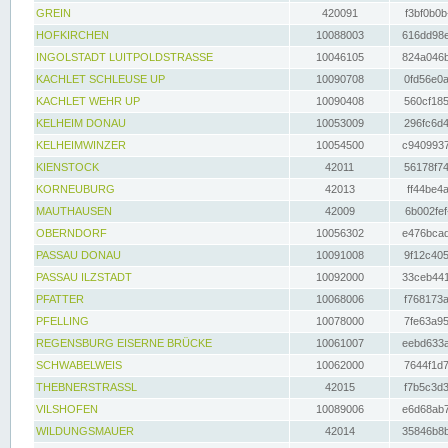
GREIN
420091
f3bf0b0b
HOFKIRCHEN
10088003
616dd98e
INGOLSTADT LUITPOLDSTRASSE
10046105
824a046b
KACHLET SCHLEUSE UP
10090708
0fd56e0a
KACHLET WEHR UP
10090408
560cf185
KELHEIM DONAU
10053009
296fc6d4
KELHEIMWINZER
10054500
c9409937
KIENSTOCK
42011
56178f74
KORNEUBURG
42013
ff44be4a
MAUTHAUSEN
42009
6b002fef
OBERNDORF
10056302
e476bcad
PASSAU DONAU
10091008
9f12c405
PASSAU ILZSTADT
10092000
33ceb441
PFATTER
10068006
f768173a
PFELLING
10078000
7fe63a95
REGENSBURG EISERNE BRÜCKE
10061007
eebd633a
SCHWABELWEIS
10062000
7644f1d7
THEBNERSTRASSL
42015
f7b5c3d3
VILSHOFEN
10089006
e6d68ab7
WILDUNGSMAUER
42014
35846b8b