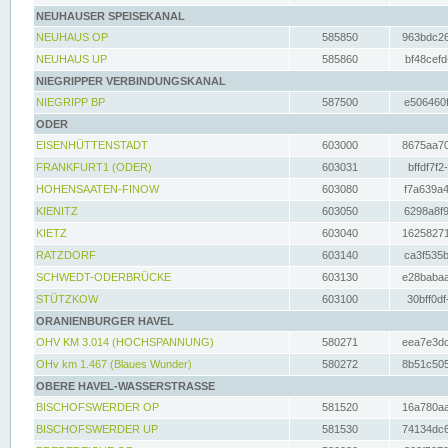
NEUHAUSER SPEISEKANAL
NEUHAUS OP
585850
963bdc26
NEUHAUS UP
585860
bf48cefd
NIEGRIPPER VERBINDUNGSKANAL
NIEGRIPP BP
587500
e506460f
ODER
EISENHÜTTENSTADT
603000
8675aa70
FRANKFURT1 (ODER)
603031
bffdf7f2
HOHENSAATEN-FINOW
603080
f7a639a4
KIENITZ
603050
6298a8f9
KIETZ
603040
16258271
RATZDORF
603140
ca3f535b
SCHWEDT-ODERBRÜCKE
603130
e28babaa
STÜTZKOW
603100
30bff0df
ORANIENBURGER HAVEL
OHV KM 3.014 (HOCHSPANNUNG)
580271
eea7e3dc
OHv km 1.467 (Blaues Wunder)
580272
8b51c505
OBERE HAVEL-WASSERSTRASSE
BISCHOFSWERDER OP
581520
16a780aa
BISCHOFSWERDER UP
581530
74134dc6