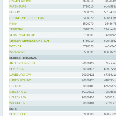
LINGEN-DARME
3500015
200363fc
PAPENBURG
3790010
ec4a598d
POGUM
3950020
5d1e4350
RHEINE UNTERSCHLEUSE
3390020
50a449ba
Rühle
3500070
15456f75
TERBORG
3910020
244cae8b
VERSEN WEHR OP
3730001
86f8dbab
VERSEN WEHRDURCHSTICH
3730010
6de43652
WEENER
3790020
aa6af4e6
Wachendorf
3500031
88698229
ELBESEITENKANAL
ARTLENBURG-ESK
90100122
7fec2f4f
BEVENSEN
90100112
b8997708
LÜNEBURG OW
90100121
c7364d1e
LÜNEBURG UW
90100120
d18033cd
OSLOSS
90100100
6c5b6422
UELZEN OW
90100111
728bd3e3
UELZEN UW
90100110
0d0082cf
WITTINGEN
90100101
9cf795ce
ESTE
BUXTEHUDE
5950080
8a08c920