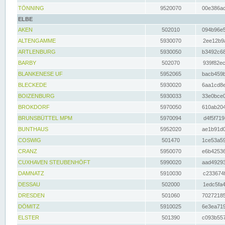
TÖNNING
9520070
00e386ac
ELBE
AKEN
502010
094b96e5
ALTENGAMME
5930070
2ee12b9a
ARTLENBURG
5930050
b3492c68
BARBY
502070
939f82ec
BLANKENESE UF
5952065
bacb459b
BLECKEDE
5930020
6aa1cd8e
BOIZENBURG
5930033
33e0bce0
BROKDORF
5970050
610ab204
BRUNSBÜTTEL MPM
5970094
d4f5f719
BUNTHAUS
5952020
ae1b91d0
COSWIG
501470
1ce53a59
CRANZ
5950070
e6b42536
CUXHAVEN STEUBENHÖFT
5990020
aad49293
DAMNATZ
5910030
c233674f
DESSAU
502000
1edc5fa4
DRESDEN
501060
70272185
DÖMITZ
5910025
6e3ea719
ELSTER
501390
c093b557