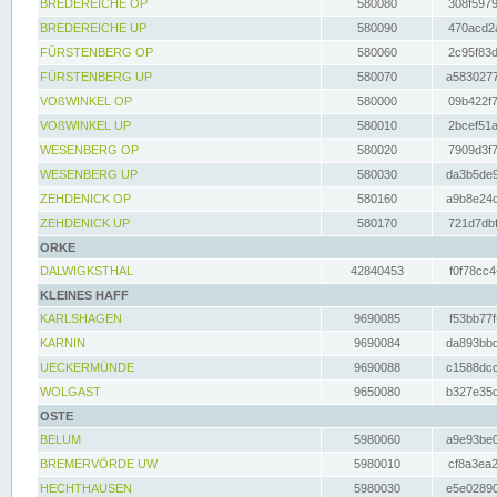
BREDEREICHE OP
580080
308f5979
BREDEREICHE UP
580090
470acd2a
FÜRSTENBERG OP
580060
2c95f83d
FÜRSTENBERG UP
580070
a5830277
VOßWINKEL OP
580000
09b422f7
VOßWINKEL UP
580010
2bcef51a
WESENBERG OP
580020
7909d3f7
WESENBERG UP
580030
da3b5de9
ZEHDENICK OP
580160
a9b8e24c
ZEHDENICK UP
580170
721d7dbf
ORKE
DALWIGKSTHAL
42840453
f0f78cc4
KLEINES HAFF
KARLSHAGEN
9690085
f53bb77f
KARNIN
9690084
da893bbd
UECKERMÜNDE
9690088
c1588dcc
WOLGAST
9650080
b327e35c
OSTE
BELUM
5980060
a9e93be0
BREMERVÖRDE UW
5980010
cf8a3ea2
HECHTHAUSEN
5980030
e5e02890