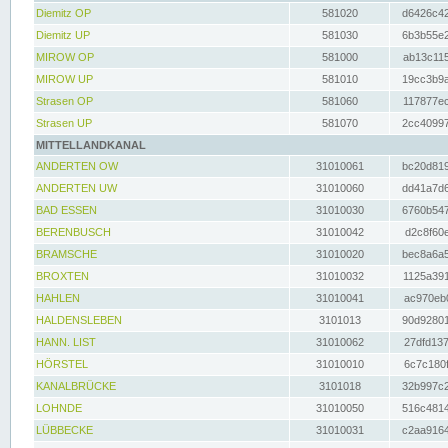
Diemitz OP
581020
d6426c42
Diemitz UP
581030
6b3b55e2
MIROW OP
581000
ab13c115
MIROW UP
581010
19cc3b9a
Strasen OP
581060
117877ec
Strasen UP
581070
2cc40997
MITTELLANDKANAL
ANDERTEN OW
31010061
bc20d819
ANDERTEN UW
31010060
dd41a7d6
BAD ESSEN
31010030
6760b547
BERENBUSCH
31010042
d2c8f60e
BRAMSCHE
31010020
bec8a6a5
BROXTEN
31010032
1125a391
HAHLEN
31010041
ac970eb0
HALDENSLEBEN
3101013
90d92801
HANN. LIST
31010062
27dfd137
HÖRSTEL
31010010
6c7c180f
KANALBRÜCKE
3101018
32b997c2
LOHNDE
31010050
516c4814
LÜBBECKE
31010031
c2aa9164