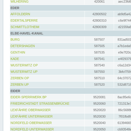
WILHERING
420061
aec23fd6
EDER
AFFOLDERN
42800502
ab9d5a42
EDERTALSPERRE
42800310
c6e9f744
SCHMITTLOTHEIM
42800309
d2155fa6
ELBE-HAVEL-KANAL
BURG
587507
831ad501
DETERSHAGEN
587505
a7b1eda9
GENTHIN
587535
e9e7f20c
KADE
587541
e4f29379
WUSTERWITZ OP
587540
c6a12d34
WUSTERWITZ UP
587550
3bfcf759
ZERBEN OP
587510
64c37072
ZERBEN UP
587520
532d8718
EIDER
EIDER-SPERRWERK BP
9520081
8ac85e6c
FRIEDRICHSTADT STRASSENBRÜCKE
9520060
721313e7
LEXFÄHRE OBERWASSER
9520020
86c5688f
LEXFÄHRE UNTERWASSER
9520030
7f01fbd8
NORDFELD OBERWASSER
9520040
61394669
NORDFELD UNTERWASSER
9520050
cb93548e