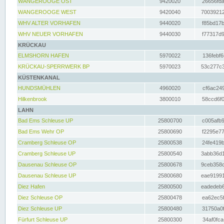
WANGEROOGE OST
9420020
26656fda
WANGEROOGE WEST
9420040
70039212
WHV ALTER VORHAFEN
9440020
f85bd17b
WHV NEUER VORHAFEN
9440030
f77317d9
KRÜCKAU
ELMSHORN HAFEN
5970022
136febf6
KRÜCKAU-SPERRWERK BP
5970023
53c277c3
KÜSTENKANAL
HUNDSMÜHLEN
4960020
cf6ac249
Hilkenbrook
3800010
58ccd6f0
LAHN
Bad Ems Schleuse UP
25800700
c005afb9
Bad Ems Wehr OP
25800690
f2295e77
Cramberg Schleuse OP
25800538
24fe419b
Cramberg Schleuse UP
25800540
3abb36d1
Dausenau Schleuse OP
25800678
9ceb358c
Dausenau Schleuse UP
25800680
eae91991
Diez Hafen
25800500
eadedeb6
Diez Schleuse OP
25800478
ea62ec5f
Diez Schleuse UP
25800480
31750a0f
Fürfurt Schleuse UP
25800300
34af0fca