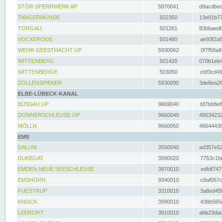
STÖR-SPERRWERK AP
5970041
d9acdbec
TANGERMÜNDE
502350
13e91b77
TORGAU
501261
83bbaedb
VOCKERODE
501480
ae93f2a5
WEHR GEESTHACHT UP
5930062
0f7f58a8
WITTENBERG
501420
070b1eb4
WITTENBERGE
503050
cbf3cd49
ZOLLENSPIEKER
5930090
3de8ea26
ELBE-LÜBECK-KANAL
BÜSSAU UP
9669040
bf7bb8e8
DONNERSCHLEUSE OP
9660049
45634232
MÖLLN
9660050
46644438
EMS
DALUM
3550040
ad357e52
DUKEGAT
3990020
7753c1fa
EMDEN NEUE SEESCHLEUSE
3970010
edfdf747
EMSHÖRN
9340010
c8af067c
FUESTRUP
3310010
3a8ed45f
KNOCK
3990010
438b565e
LEERORT
3910010
abb23dad