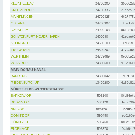
KLEINHEUBACH
24700200
355b02d2
KROTZENBURG
24700335
27eed51b
MAINFLINGEN
24700325
4627475d
OBERNAU
24700302
3c7cfb10
RAUNHEIM
24900108
db1684c1
SCHWEINFURT NEUER HAFEN
24300304
42ecae60
STEINBACH
24500100
1ed983c3
TRUNSTADT
24300202
a77aad00
WERTHEIM
24709089
0e065a22
WÜRZBURG
24300600
915d76e1
MAIN-DONAU-KANAL
BAMBERG
24300042
ff02f181
RIEDENBURG_UP
13409200
4a69e82e
MÜRITZ-ELDE-WASSERSTRASSE
BARKOW OP
596100
06d86c6b
BOBZIN OP
596120
faefa284
BUROW
5961601
a68cf527
DÖMITZ OP
596450
ec8188ee
DÖMITZ UP
596460
ad3a51da
ELDENA OP
596370
0fab94c7