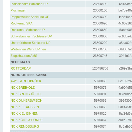
Pleidelsheim Schleuse UP
23800400
6e183f4b
Plochingen
23800100
be7ce40e
Poppenweiler Schleuse UP
23800300
f4854a4c
Rockenau SKA
23800690
4c00a166
Rockenau Schleuse UP
23800680
5ab4f00f
Schwabenheim Schleuse UP
23800800
ec9d3a4d
Untertürkheim Schleuse UP
23800220
a5ca02fb
Wieblingen Wehr UP neu
23800780
66d887a6
Ziegelhausen AMS
23800745
3944c1fd
NEUE MAAS
ROTTERDAM
123456786
a269e3be
NORD-OSTSEE-KANAL
AWK STROHBRÜCK
5970069
0e192297
NOK BREIHOLZ
5970075
4a904d59
NOK BRUNSBÜTTEL
5970091
85fc0dac
NOK DÜKERSWISCH
5970085
3954300d
NOK KIEL AUSSEN
5650068
6dc44585
NOK KIEL BINNEN
5979020
8af24d6a
NOK KÖNIGSFÖRDE
5970067
d0ec2790
NOK RENDSBURG
5970074
8c8afb56