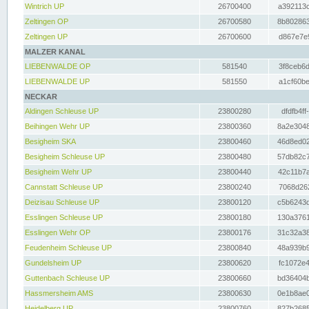
Wintrich UP
26700400
a392113c
Zeltingen OP
26700580
8b802863
Zeltingen UP
26700600
d867e7e9
MALZER KANAL
LIEBENWALDE OP
581540
3f8ceb6d
LIEBENWALDE UP
581550
a1cf60be
NECKAR
Aldingen Schleuse UP
23800280
dfdfb4ff
Beihingen Wehr UP
23800360
8a2e3048
Besigheim SKA
23800460
46d8ed02
Besigheim Schleuse UP
23800480
57db82c7
Besigheim Wehr UP
23800440
42c11b7a
Cannstatt Schleuse UP
23800240
7068d262
Deizisau Schleuse UP
23800120
c5b6243d
Esslingen Schleuse UP
23800180
130a3761
Esslingen Wehr OP
23800176
31c32a38
Feudenheim Schleuse UP
23800840
48a939b9
Gundelsheim UP
23800620
fc1072e4
Guttenbach Schleuse UP
23800660
bd36404b
Hassmersheim AMS
23800630
0e1b8ae0
Heidelberg UP
23800760
827b2685