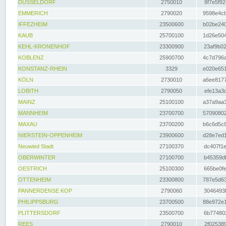
DÜSSELDORF
2750010
8f7e5f92
EMMERICH
2790020
9598e4cb
IFFEZHEIM
23500600
b02be240
KAUB
25700100
1d26e504
KEHL-KRONENHOF
23300900
23af9b02
KOBLENZ
25900700
4c7d796a
KONSTANZ-RHEIN
3329
e020e651
KÖLN
2730010
a6ee8177
LOBITH
2790050
efe13a3d
MAINZ
25100100
a37a9aa3
MANNHEIM
23700700
57090802
MAXAU
23700200
b6c6d5c8
NIERSTEIN-OPPENHEIM
23900600
d28e7ed1
Neuwied Stadt
27100370
dc407f1e
OBERWINTER
27100700
b45359df
OESTRICH
25100300
665be0fe
OTTENHEIM
23300800
787e5d63
PANNERDENSE KOP
2790060
3046493f
PHILIPPSBURG
23700500
88e972e1
PLITTERSDORF
23500700
6b774802
REES
2790010
2f025389