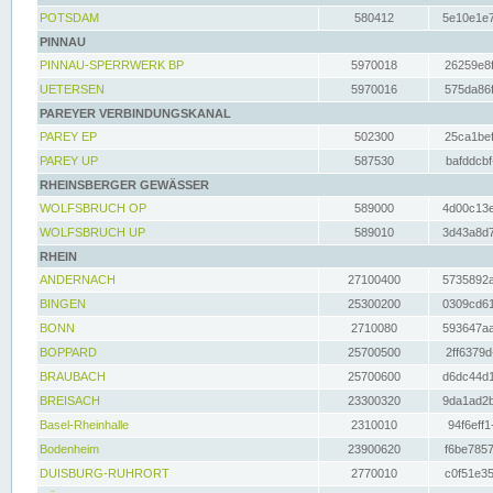
POTSDAM
580412
5e10e1e7
PINNAU
PINNAU-SPERRWERK BP
5970018
26259e8f
UETERSEN
5970016
575da86f
PAREYER VERBINDUNGSKANAL
PAREY EP
502300
25ca1bef
PAREY UP
587530
bafddcbf
RHEINSBERGER GEWÄSSER
WOLFSBRUCH OP
589000
4d00c13e
WOLFSBRUCH UP
589010
3d43a8d7
RHEIN
ANDERNACH
27100400
5735892a
BINGEN
25300200
0309cd61
BONN
2710080
593647aa
BOPPARD
25700500
2ff6379d
BRAUBACH
25700600
d6dc44d1
BREISACH
23300320
9da1ad2b
Basel-Rheinhalle
2310010
94f6eff1
Bodenheim
23900620
f6be7857
DUISBURG-RUHRORT
2770010
c0f51e35