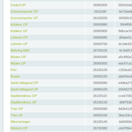
Fankel UP
26900300
583420a8
Grevenmacher OP
2610180
6e72bebf
Grevenmacher UP
26100200
69308142
Koblenz OP
26900880
3f64ff08
Koblenz UP
26900900
9dbcac54
Lehmen OP
26900680
d0abe01a
Lehmen UP
26900700
dc1bb420
Mehring AMS
26700100
4c1b6f17
Müden OP
26900480
a5c880a3
Müden UP
26900500
edc67ca3
Perl
26100100
c263ea53
Ruwer
26500150
abd34ee6
Sankt Aldegund OP
26900080
e4d6a271
Sankt Aldegund UP
26900100
20640279
Stadtbredimus OP
26100110
cceb7060
Stadtbredimus UP
26100130
dfdf753b
Trier OP
26500080
9d2b4126
Trier UP
26500100
3bec53ca
Wincheringen
26100140
bb5560fc
Wintrich OP
26700380
cb4789e4