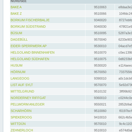
NORDSEE
BAKE A
9510063
e8daa3e2
BAKE Z
9510066
104fdc24
BORKUM FISCHERBALJE
9340020
8727ebfd
BORKUM SÜDSTRAND
9340030
478f21e9
BÜSUM
9510095
5287a3e1
DAGEBÜLL
9570040
6233e901
EIDER-SPERRWERK AP
9530010
04acd7e5
HELGOLAND BINNENHAFEN
9510070
c0ec139b
HELGOLAND SÜDHAFEN
9510075
0d8233b8
HUSUM
9530020
e114aeec
HÖRNUM
9570050
733755fd
LANGEOOG
9390010
a0c1dcb6
LIST AUF SYLT
9570070
5e92d73f
MITTELGRUND
9510132
3ff99b92
NORDERNEY RIFFGAT
9360010
c0244c0e
PELLWORM ANLEGER
9550021
2852b9ab
SCHARHÖRN
9510060
f0197bcf
SPIEKEROOG
9410010
662c4b5e
WITTDÜN
9570010
9c4c11f2
ZEHNERLOCH
9510010
e574d0af