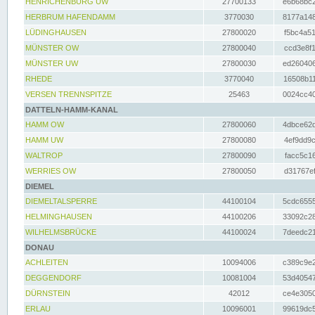
HENRICHENBURG UW
27700133
e6b68bc2
HERBRUM HAFENDAMM
3770030
8177a148
LÜDINGHAUSEN
27800020
f5bc4a51
MÜNSTER OW
27800040
ccd3e8f1
MÜNSTER UW
27800030
ed260406
RHEDE
3770040
16508b11
VERSEN TRENNSPITZE
25463
0024cc40
DATTELN-HAMM-KANAL
HAMM OW
27800060
4dbce62d
HAMM UW
27800080
4ef9dd9c
WALTROP
27800090
facc5c16
WERRIES OW
27800050
d31767ef
DIEMEL
DIEMELTALSPERRE
44100104
5cdc6555
HELMINGHAUSEN
44100206
33092c28
WILHELMSBRÜCKE
44100024
7deedc21
DONAU
ACHLEITEN
10094006
c389c9e2
DEGGENDORF
10081004
53d40547
DÜRNSTEIN
42012
ce4e3050
ERLAU
10096001
99619dc5