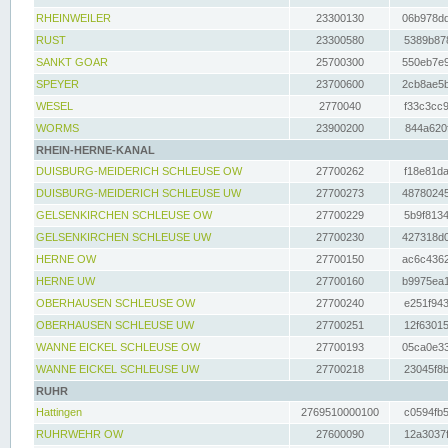
RHEINWEILER
23300130
06b978dd
RUST
23300580
5389b878
SANKT GOAR
25700300
550eb7e9
SPEYER
23700600
2cb8ae5b
WESEL
2770040
f33c3cc9
WORMS
23900200
844a620f
RHEIN-HERNE-KANAL
DUISBURG-MEIDERICH SCHLEUSE OW
27700262
f18e81da
DUISBURG-MEIDERICH SCHLEUSE UW
27700273
48780245
GELSENKIRCHEN SCHLEUSE OW
27700229
5b9f8134
GELSENKIRCHEN SCHLEUSE UW
27700230
427318d0
HERNE OW
27700150
ac6c4362
HERNE UW
27700160
b9975ea1
OBERHAUSEN SCHLEUSE OW
27700240
e251f943
OBERHAUSEN SCHLEUSE UW
27700251
12f63015
WANNE EICKEL SCHLEUSE OW
27700193
05ca0e33
WANNE EICKEL SCHLEUSE UW
27700218
23045f8b
RUHR
Hattingen
2769510000100
c0594fb5
RUHRWEHR OW
27600090
12a3037f