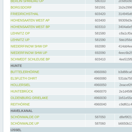
BERLIN-SPANDAU UP
580310
2c68509c
BORGSDORF
581591
1b2e2996
FRIEDRICHSTHAL
603420
314945d6
HOHENSAATEN WEST AP
603400
99309d3e
HOHENSAATEN WEST BP
603310
3404a6e5
LEHNITZ OP
581580
c8a1cf0a
LEHNITZ UP
581590
5bb1f56d
NIEDERFINOW SHW OP
692080
414dd4ee
NIEDERFINOW SHW UP
692090
4eec6b25
SCHWEDT SCHLEUSE BP
603410
4ee515f9
HUNTE
BUTTELERHÖRNE
4960060
b3d88ca6
ELSFLETH OHRT
4960080
531da758
HOLLERSIEL
4960050
2eacef2f
HUNTEBRÜCK
4960070
2e1d458b
OLDENBURG-DRIELAKE
4960030
1b51e55e
REITHÖRNE
4960040
c9df61c4
HAVELKANAL
SCHÖNWALDE OP
587050
d8ef9f21
SCHÖNWALDE UP
587060
b6650b13
IJSSEL