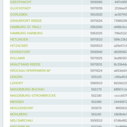
GEESTHACHT
5930060
44f7e955
GLÜCKSTADT
5970035
1f1bbed7
GORLEBEN
5910020
ac507f42
GRAUERORT REEDE
5970026
7398029b
HAMBURG ST. PAULI
5952050
d488c5cc
HAMBURG-HARBURG
5952025
706e5110
HETLINGEN
5970010
599c23b1
HITZACKER
5920010
a26e57c9
HOHNSTORF
5930040
d9289367
KOLLMAR
5970025
3ed90357
KRAUTSAND REEDE
5970031
8c20b4dc
KRÜCKAU-SPERRWERK AP
5970024
a653eb04
LENZEN
503120
c80a4f21
LÜHORT
5960010
8d18d129
MAGDEBURG-BUCKAU
502170
b8567c1e
MAGDEBURG-STROMBRÜCKE
502180
ccccb57f
MEISSEN
501080
24440872
MÜGGENDORF
503070
48f2661f
MÜHLBERG
501160
16b9b4e7
NEU DARCHAU
5930010
67d6e882
NIEGRIPP AP
502240
3adf88fd