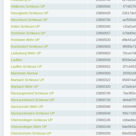
Heilbronn Schleuse UP
23800560
f77df170
Hessigheim Schleuse UP
23800420
23517de9
Hirschhorn Schleuse UP
23800700
acf505dd
Hofen Schleuse UP
23800260
cf2af1a4
Horkheim Schleuse UP
23800557
b76bf04c
Horkheim Wehr UP
23800520
d9b441a5
Kochendorf Schleuse UP
23800600
8f695e71
Ladenburg Wehr UP
23800820
70cee7df
Lauffen
23800500
8559d1a0
Lauffen Schleuse UP
23800501
2f7cb553
Mannheim Neckar
23800900
25582d3f
Marbach Schleuse UP
23800322
456974a8
Marbach Wehr UP
23800320
a73a9cb4
Neckargemünd Schleuse UP
23800740
7be3ff2e
Neckarsteinach Schleuse UP
23800720
d64d07f7
Neckarsulm Wehr UP
23800580
845944f8
Neckarzimmern Schleuse UP
23800640
f00c7183
Oberesslingen Schleuse UP
23800145
cbfae6bc
Oberesslingen Wehr UP
23800140
9de0843a
Obertürkheim Schleuse UP
23800200
80e002d8