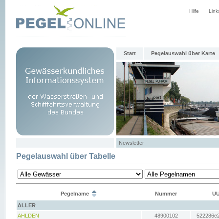
Hilfe
Link
Start
Pegelauswahl über Karte
Newsletter
Pegelauswahl über Tabelle
Pegelname
Nummer
UU
ALLER
AHLDEN
48900102
522286e2