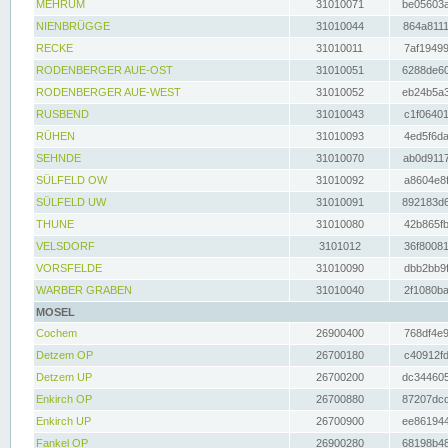
MEHRUM
31010071
be05603a
NIENBRÜGGE
31010044
864a8111
RECKE
31010011
7af19499
RODENBERGER AUE-OST
31010051
6288de60
RODENBERGER AUE-WEST
31010052
eb24b5a3
RUSBEND
31010043
c1f06401
RÜHEN
31010093
4ed5f6da
SEHNDE
31010070
ab0d9117
SÜLFELD OW
31010092
a8604e8f
SÜLFELD UW
31010091
892183d6
THUNE
31010080
42b865fb
VELSDORF
3101012
36f80081
VORSFELDE
31010090
dbb2bb9f
WARBER GRABEN
31010040
2f1080ba
MOSEL
Cochem
26900400
768df4e9
Detzem OP
26700180
c40912fd
Detzem UP
26700200
dc344605
Enkirch OP
26700880
87207dcd
Enkirch UP
26700900
ee861944
Fankel OP
26900280
68198b48