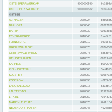
OSTE-SPERRWERK AP
9000000590
8c3295dc
OSTE-SPERRWERK BP
9000000532
7cb4566b
OSTSEE
ALTHAGEN
9650024
b8d05bf9
BARHÖFT
9650040
09227288
BARTH
9650030
00c33ed9
ECKERNFÖRDE
9610045
1faa9b2c
FLENSBURG
9610010
9e19c411
GREIFSWALD OIE
9690078
087b6386
GREIFSWALD-WIECK
9650073
6b53ef42
HEILIGENHAFEN
9610070
06219dd9
KAPPELN
9610035
b09f2243
KIEL-HOLTENAU
9610066
3ad4013f
KLOSTER
9670050
905e7328
KOSEROW
9690093
c0f33a36
LANGBALLIGAU
9610015
5a33bf14
LAUTERBACH
9670063
91922b9b
LT KIEL
9610050
736437d7
MARIENLEUCHTE
9610075
8effc15d
NEUENDORF HAFEN
9670046
492f85b8