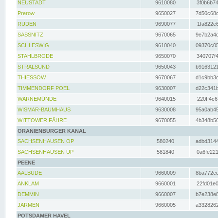
NEUSTADT
9610080
3f0b6b74
Prerow
9650027
7d50c68c
RUDEN
9690077
1fa822e6
SASSNITZ
9670065
9e7b2a4d
SCHLESWIG
9610040
09370c05
STAHLBRODE
9650070
340707f4
STRALSUND
9650043
b9163121
THIESSOW
9670067
d1c9bb3c
TIMMENDORF POEL
9630007
d22c341b
WARNEMÜNDE
9640015
220ff4c6
WISMAR-BAUMHAUS
9630008
95a0ab45
WITTOWER FÄHRE
9670055
4b348b56
ORANIENBURGER KANAL
SACHSENHAUSEN OP
580240
adbd3144
SACHSENHAUSEN UP
581840
0a6fe221
PEENE
AALBUDE
9660009
8ba772ed
ANKLAM
9660001
22fd01e0
DEMMIN
9660007
b7e238e8
JARMEN
9660005
a3328262
POTSDAMER HAVEL