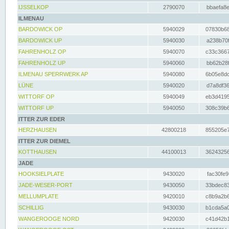
IJSSELKOP
2790070
bbaefa8e
ILMENAU
BARDOWICK OP
5940029
07830b68
BARDOWICK UP
5940030
a238b70f
FAHRENHOLZ OP
5940070
c33c3667
FAHRENHOLZ UP
5940060
bb62b28f
ILMENAU SPERRWERK AP
5940080
6b05e8dc
LÜNE
5940020
d7a8df36
WITTORF OP
5940049
eb3d4195
WITTORF UP
5940050
308c39b6
ITTER ZUR EDER
HERZHAUSEN
42800218
855205e7
ITTER ZUR DIEMEL
KOTTHAUSEN
44100013
36243256
JADE
HOOKSIELPLATE
9430020
fac30fe9
JADE-WESER-PORT
9430050
33bdec83
MELLUMPLATE
9420010
c8b9a2b6
SCHILLIG
9430030
b1cda5a0
WANGEROOGE NORD
9420030
c41d42b1