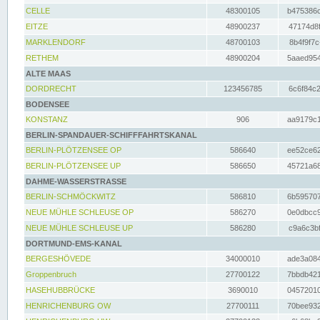
CELLE
48300105
b475386c
EITZE
48900237
47174d8f
MARKLENDORF
48700103
8b4f9f7c
RETHEM
48900204
5aaed954
ALTE MAAS
DORDRECHT
123456785
6c6f84c2
BODENSEE
KONSTANZ
906
aa9179c1
BERLIN-SPANDAUER-SCHIFFFAHRTSKANAL
BERLIN-PLÖTZENSEE OP
586640
ee52ce62
BERLIN-PLÖTZENSEE UP
586650
45721a68
DAHME-WASSERSTRASSE
BERLIN-SCHMÖCKWITZ
586810
6b595707
NEUE MÜHLE SCHLEUSE OP
586270
0e0dbcc9
NEUE MÜHLE SCHLEUSE UP
586280
c9a6c3bf
DORTMUND-EMS-KANAL
BERGESHÖVEDE
34000010
ade3a084
Groppenbruch
27700122
7bbdb421
HASEHUBBRÜCKE
3690010
04572010
HENRICHENBURG OW
27700111
70bee932