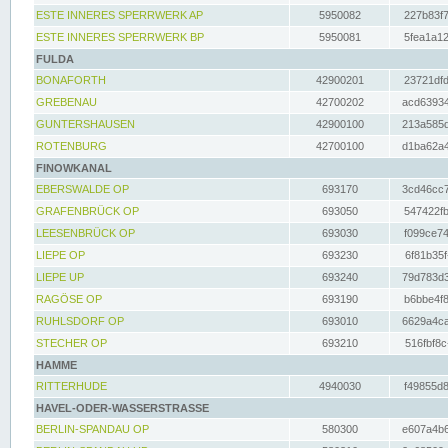
ESTE INNERES SPERRWERK AP
5950082
227b83f7
ESTE INNERES SPERRWERK BP
5950081
5fea1a12
FULDA
BONAFORTH
42900201
23721dfd
GREBENAU
42700202
acd63934
GUNTERSHAUSEN
42900100
213a585d
ROTENBURG
42700100
d1ba62a4
FINOWKANAL
EBERSWALDE OP
693170
3cd46cc7
GRAFENBRÜCK OP
693050
547422fb
LEESENBRÜCK OP
693030
f099ce74
LIEPE OP
693230
6f81b35f
LIEPE UP
693240
79d783d3
RAGÖSE OP
693190
b6bbe4f8
RUHLSDORF OP
693010
6629a4ca
STECHER OP
693210
516fbf8c
HAMME
RITTERHUDE
4940030
f49855d8
HAVEL-ODER-WASSERSTRASSE
BERLIN-SPANDAU OP
580300
e607a4b6