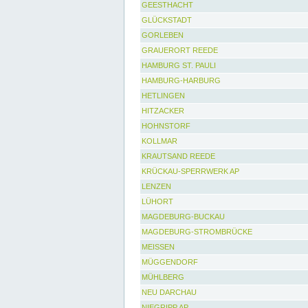
GEESTHACHT
GLÜCKSTADT
GORLEBEN
GRAUERORT REEDE
HAMBURG ST. PAULI
HAMBURG-HARBURG
HETLINGEN
HITZACKER
HOHNSTORF
KOLLMAR
KRAUTSAND REEDE
KRÜCKAU-SPERRWERK AP
LENZEN
LÜHORT
MAGDEBURG-BUCKAU
MAGDEBURG-STROMBRÜCKE
MEISSEN
MÜGGENDORF
MÜHLBERG
NEU DARCHAU
NIEGRIPP AP