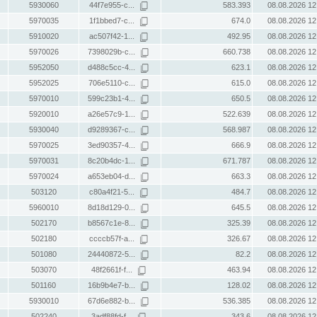
5930060
44f7e955-c...
583.393
08.08.2026 12
5970035
1f1bbed7-c...
674.0
08.08.2026 12
5910020
ac507f42-1...
492.95
08.08.2026 12
5970026
7398029b-c...
660.738
08.08.2026 12
5952050
d488c5cc-4...
623.1
08.08.2026 12
5952025
706e5110-c...
615.0
08.08.2026 12
5970010
599c23b1-4...
650.5
08.08.2026 12
5920010
a26e57c9-1...
522.639
08.08.2026 12
5930040
d9289367-c...
568.987
08.08.2026 12
5970025
3ed90357-4...
666.9
08.08.2026 12
5970031
8c20b4dc-1...
671.787
08.08.2026 12
5970024
a653eb04-d...
663.3
08.08.2026 12
503120
c80a4f21-5...
484.7
08.08.2026 12
5960010
8d18d129-0...
645.5
08.08.2026 12
502170
b8567c1e-8...
325.39
08.08.2026 12
502180
ccccb57f-a...
326.67
08.08.2026 12
501080
24440872-5...
82.2
08.08.2026 12
503070
48f2661f-f...
463.94
08.08.2026 12
501160
16b9b4e7-b...
128.02
08.08.2026 12
5930010
67d6e882-b...
536.385
08.08.2026 12
502240
3adf88fd-f...
343.6
08.08.2026 12