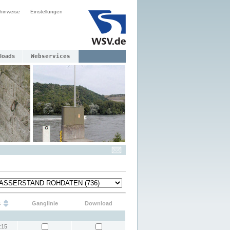
hinweise
Einstellungen
loads
Webservices
s
Ganglinie
Download
:15