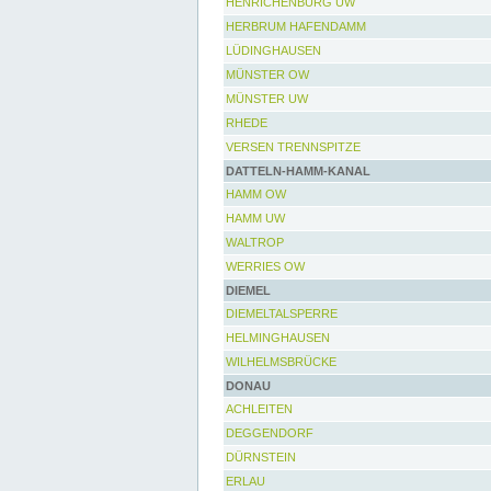
HENRICHENBURG UW
HERBRUM HAFENDAMM
LÜDINGHAUSEN
MÜNSTER OW
MÜNSTER UW
RHEDE
VERSEN TRENNSPITZE
DATTELN-HAMM-KANAL
HAMM OW
HAMM UW
WALTROP
WERRIES OW
DIEMEL
DIEMELTALSPERRE
HELMINGHAUSEN
WILHELMSBRÜCKE
DONAU
ACHLEITEN
DEGGENDORF
DÜRNSTEIN
ERLAU