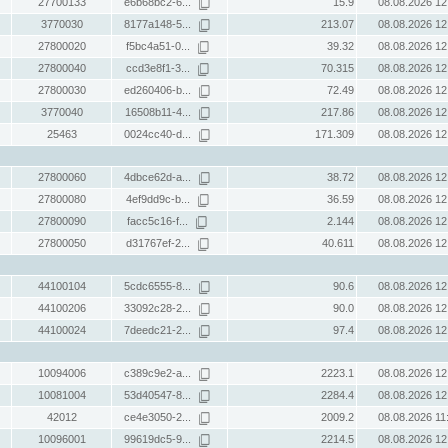
27700133
e6b68bc2-6...
15.9
08.08.2026 12
3770030
8177a148-5...
213.07
08.08.2026 12
27800020
f5bc4a51-0...
39.32
08.08.2026 12
27800040
ccd3e8f1-3...
70.315
08.08.2026 12
27800030
ed260406-b...
72.49
08.08.2026 12
3770040
16508b11-4...
217.86
08.08.2026 12
25463
0024cc40-d...
171.309
08.08.2026 12
27800060
4dbce62d-a...
38.72
08.08.2026 12
27800080
4ef9dd9c-b...
36.59
08.08.2026 12
27800090
facc5c16-f...
2.144
08.08.2026 12
27800050
d31767ef-2...
40.611
08.08.2026 12
44100104
5cdc6555-8...
90.6
08.08.2026 12
44100206
33092c28-2...
90.0
08.08.2026 12
44100024
7deedc21-2...
97.4
08.08.2026 12
10094006
c389c9e2-a...
2223.1
08.08.2026 12
10081004
53d40547-8...
2284.4
08.08.2026 12
42012
ce4e3050-2...
2009.2
08.08.2026 11
10096001
99619dc5-9...
2214.5
08.08.2026 12