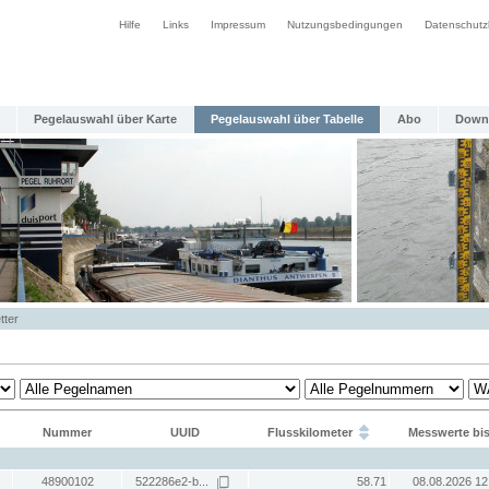
Hilfe
Links
Impressum
Nutzungsbedingungen
Datenschutz
Pegelauswahl über Karte
Pegelauswahl über Tabelle
Abo
Down
tter
Nummer
UUID
Flusskilometer
Messwerte bi
48900102
522286e2-b...
58.71
08.08.2026 12