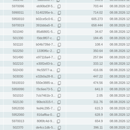
5970096
eb90bd3f-5...
703.44
08.08.2026 12
5990011
5140295e-b...
714.02
08.08.2026 12
5950010
b02ce5c0-6...
605.273
08.08.2026 12
5970019
391bbba5-8...
658.444
08.08.2026 12
501040
85d686f1-5...
34.67
08.08.2026 12
501330
f3dc8f07-c...
184.45
08.08.2026 12
501110
b04b739d-7...
108.4
08.08.2026 12
502250
133f0f6c-2...
350.64
08.08.2026 12
501490
e97116a4-7...
257.84
08.08.2026 12
502210
e30f2e83-b...
333.12
08.08.2026 12
502430
f4c55f77-a...
416.06
08.08.2026 12
503030
e32b0a28-8...
447.22
08.08.2026 12
5910010
550e3885-a...
474.56
08.08.2026 12
5950090
f3c6ee73-5...
641.0
08.08.2026 12
501010
7cb7461b-3...
2.05
08.08.2026 12
502130
90bcb315-f...
311.76
08.08.2026 12
5952030
fed4c295-7...
615.3
08.08.2026 12
5952060
816affba-0...
628.9
08.08.2026 12
5970013
80f0fc4d-9...
654.9
08.08.2026 12
502370
de4cc1db-5...
396.11
08.08.2026 12