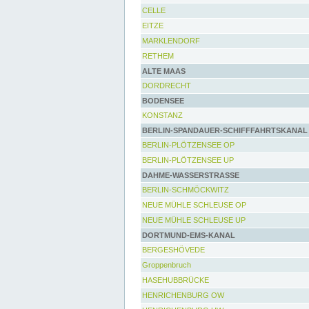
CELLE
EITZE
MARKLENDORF
RETHEM
ALTE MAAS
DORDRECHT
BODENSEE
KONSTANZ
BERLIN-SPANDAUER-SCHIFFFAHRTSKANAL
BERLIN-PLÖTZENSEE OP
BERLIN-PLÖTZENSEE UP
DAHME-WASSERSTRASSE
BERLIN-SCHMÖCKWITZ
NEUE MÜHLE SCHLEUSE OP
NEUE MÜHLE SCHLEUSE UP
DORTMUND-EMS-KANAL
BERGESHÖVEDE
Groppenbruch
HASEHUBBRÜCKE
HENRICHENBURG OW