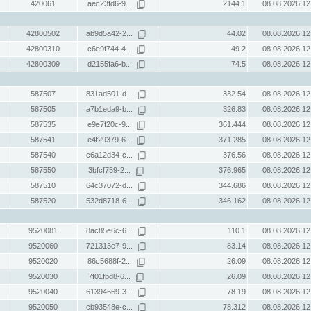
420061
aec23fd6-9...
2144.1
08.08.2026 12
42800502
ab9d5a42-2...
44.02
08.08.2026 12
42800310
c6e9f744-4...
49.2
08.08.2026 12
42800309
d2155fa6-b...
74.5
08.08.2026 12
587507
831ad501-d...
332.54
08.08.2026 12
587505
a7b1eda9-b...
326.83
08.08.2026 12
587535
e9e7f20c-9...
361.444
08.08.2026 12
587541
e4f29379-6...
371.285
08.08.2026 12
587540
c6a12d34-c...
376.56
08.08.2026 12
587550
3bfcf759-2...
376.965
08.08.2026 12
587510
64c37072-d...
344.686
08.08.2026 12
587520
532d8718-6...
346.162
08.08.2026 12
9520081
8ac85e6c-6...
110.1
08.08.2026 12
9520060
721313e7-9...
83.14
08.08.2026 12
9520020
86c5688f-2...
26.09
08.08.2026 12
9520030
7f01fbd8-6...
26.09
08.08.2026 12
9520040
61394669-3...
78.19
08.08.2026 12
9520050
cb93548e-c...
78.312
08.08.2026 12