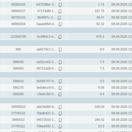
48300105
b475386c-3...
1.74
08.08.2026 12
48900237
47174d8f-1...
107.75
08.08.2026 12
48700103
8b4f9f7c-3...
38.47
08.08.2026 12
48900204
5aaed954-d...
82.32
08.08.2026 12
123456785
6c6f84c2-b...
975.0
08.08.2026 12
906
aa9179c1-1...
0.0
08.08.2026 12
586640
ee52ce62-2...
7.4
08.08.2026 12
586650
45721a68-5...
7.5
08.08.2026 12
586810
6b595707-8...
0.3
08.08.2026 12
586270
0e0dbcc9-0...
9.56
08.08.2026 12
586280
c9a6c3bf-0...
9.4
08.08.2026 12
34000010
ade3a084-8...
108.26
08.08.2026 12
27700122
7bbdb421-2...
08.08.2026 12
3690010
04572010-1...
166.42
08.08.2026 12
27700111
70bee932-1...
14.3
08.08.2026 12