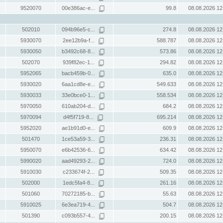
9520070
00e386ac-e...
99.8
08.08.2026 12
502010
094b96e5-c...
274.8
08.08.2026 12
5930070
2ee12b9a-f...
588.787
08.08.2026 12
5930050
b3492c68-8...
573.86
08.08.2026 12
502070
939f82ec-1...
294.82
08.08.2026 12
5952065
bacb459b-0...
635.0
08.08.2026 12
5930020
6aa1cd8e-e...
549.633
08.08.2026 12
5930033
33e0bce0-1...
558.534
08.08.2026 12
5970050
610ab204-d...
684.2
08.08.2026 12
5970094
d4f5f719-8...
695.214
08.08.2026 12
5952020
ae1b91d0-e...
609.9
08.08.2026 12
501470
1ce53a59-3...
236.31
08.08.2026 12
5950070
e6b42536-6...
634.42
08.08.2026 12
5990020
aad49293-2...
724.0
08.08.2026 12
5910030
c233674f-2...
509.35
08.08.2026 12
502000
1edc5fa4-8...
261.16
08.08.2026 12
501060
70272185-b...
55.63
08.08.2026 12
5910025
6e3ea719-4...
504.7
08.08.2026 12
501390
c093b557-4...
200.15
08.08.2026 12