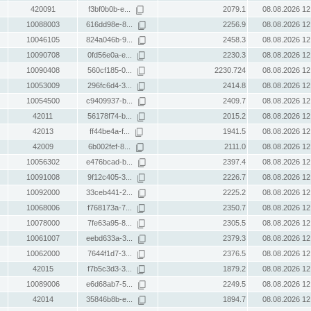
420091
f3bf0b0b-e...
2079.1
08.08.2026 12
10088003
616dd98e-8...
2256.9
08.08.2026 12
10046105
824a046b-9...
2458.3
08.08.2026 12
10090708
0fd56e0a-e...
2230.3
08.08.2026 12
10090408
560cf185-0...
2230.724
08.08.2026 12
10053009
296fc6d4-3...
2414.8
08.08.2026 12
10054500
c9409937-b...
2409.7
08.08.2026 12
42011
56178f74-b...
2015.2
08.08.2026 12
42013
ff44be4a-f...
1941.5
08.08.2026 12
42009
6b002fef-8...
2111.0
08.08.2026 12
10056302
e476bcad-b...
2397.4
08.08.2026 12
10091008
9f12c405-3...
2226.7
08.08.2026 12
10092000
33ceb441-2...
2225.2
08.08.2026 12
10068006
f768173a-7...
2350.7
08.08.2026 12
10078000
7fe63a95-8...
2305.5
08.08.2026 12
10061007
eebd633a-3...
2379.3
08.08.2026 12
10062000
7644f1d7-3...
2376.5
08.08.2026 12
42015
f7b5c3d3-3...
1879.2
08.08.2026 12
10089006
e6d68ab7-5...
2249.5
08.08.2026 12
42014
35846b8b-e...
1894.7
08.08.2026 12