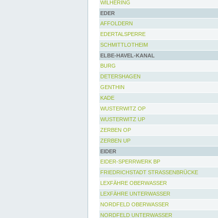
WILHERING
EDER
AFFOLDERN
EDERTALSPERRE
SCHMITTLOTHEIM
ELBE-HAVEL-KANAL
BURG
DETERSHAGEN
GENTHIN
KADE
WUSTERWITZ OP
WUSTERWITZ UP
ZERBEN OP
ZERBEN UP
EIDER
EIDER-SPERRWERK BP
FRIEDRICHSTADT STRASSENBRÜCKE
LEXFÄHRE OBERWASSER
LEXFÄHRE UNTERWASSER
NORDFELD OBERWASSER
NORDFELD UNTERWASSER